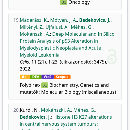
Oncology
Q1
19.
Madarász, K.
,
Mótyán, J. A.
,
Bedekovics, J.
,
Miltényi, Z.
,
Ujfalusi, A.
,
Méhes, G.
,
Mokánszki, A.
:
Deep Molecular and In Silico
Protein Analysis of p53 Alteration in
Myelodysplastic Neoplasia and Acute
Myeloid Leukemia.
Cells.
11 (21), 1-23, (cikkazonosító: 3475),
2022.
doi
DEA
WoS
Scopus
Folyóirat-
Biochemistry, Genetics and
Q1
mutatók:
Molecular Biology (miscellaneous)
20.
Kurdi, N.
,
Mokánszki, A.
,
Méhes, G.
,
Bedekovics, J.
:
Histone H3 K27 alterations
in central nervous system tumours: