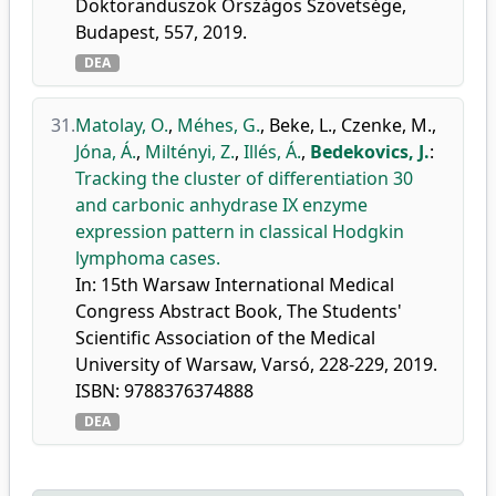
Doktoranduszok Országos Szövetsége,
Budapest, 557, 2019.
DEA
31.
Matolay, O.
,
Méhes, G.
,
Beke, L.
,
Czenke, M.
,
Jóna, Á.
,
Miltényi, Z.
,
Illés, Á.
,
Bedekovics, J.
:
Tracking the cluster of differentiation 30
and carbonic anhydrase IX enzyme
expression pattern in classical Hodgkin
lymphoma cases.
In: 15th Warsaw International Medical
Congress Abstract Book, The Students'
Scientific Association of the Medical
University of Warsaw, Varsó, 228-229, 2019.
ISBN: 9788376374888
DEA