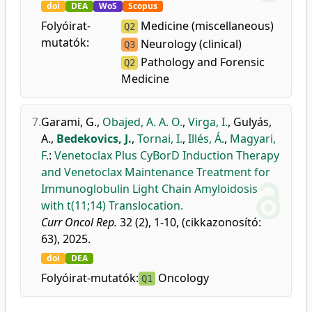
doi
DEA
WoS
Scopus
Folyóirat-
Medicine (miscellaneous)
Q2
mutatók:
Neurology (clinical)
Q3
Pathology and Forensic
Q2
Medicine
7.
Garami, G.
,
Obajed, A. A. O.
,
Virga, I.
,
Gulyás,
A.
,
Bedekovics, J.
,
Tornai, I.
,
Illés, Á.
,
Magyari,
F.
:
Venetoclax Plus CyBorD Induction Therapy
and Venetoclax Maintenance Treatment for
Immunoglobulin Light Chain Amyloidosis
with t(11;14) Translocation.
Curr Oncol Rep.
32 (2), 1-10, (cikkazonosító:
63), 2025.
doi
DEA
Folyóirat-mutatók:
Oncology
Q1