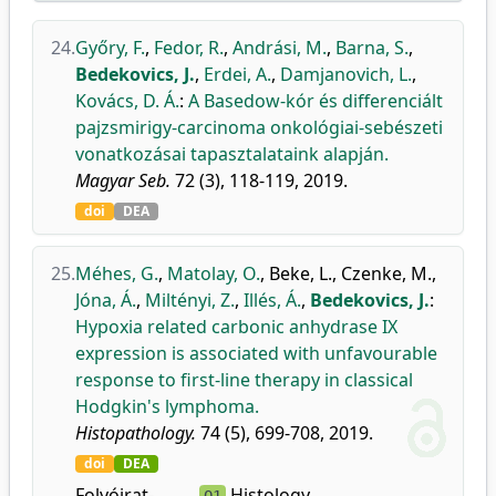
24.
Győry, F.
,
Fedor, R.
,
Andrási, M.
,
Barna, S.
,
Bedekovics, J.
,
Erdei, A.
,
Damjanovich, L.
,
Kovács, D. Á.
:
A Basedow-kór és differenciált
pajzsmirigy-carcinoma onkológiai-sebészeti
vonatkozásai tapasztalataink alapján.
Magyar Seb.
72 (3), 118-119, 2019.
doi
DEA
25.
Méhes, G.
,
Matolay, O.
,
Beke, L.
,
Czenke, M.
,
Jóna, Á.
,
Miltényi, Z.
,
Illés, Á.
,
Bedekovics, J.
:
Hypoxia related carbonic anhydrase IX
expression is associated with unfavourable
response to first-line therapy in classical
Hodgkin's lymphoma.
Histopathology.
74 (5), 699-708, 2019.
doi
DEA
Folyóirat-
Histology