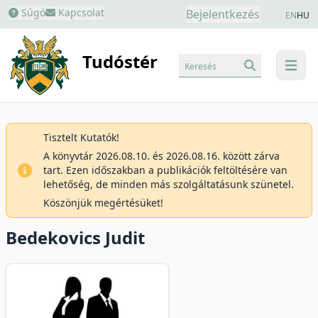
Súgó
Kapcsolat
Bejelentkezés
EN
HU
Tudóstér
Keresés
menu
Tisztelt Kutatók!
A könyvtár 2026.08.10. és 2026.08.16. között zárva
tart. Ezen időszakban a publikációk feltöltésére van
lehetőség, de minden más szolgáltatásunk szünetel.
Köszönjük megértésüket!
Bedekovics Judit