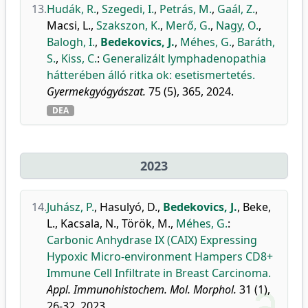
13.
Hudák, R.
,
Szegedi, I.
,
Petrás, M.
,
Gaál, Z.
,
Macsi, L.
,
Szakszon, K.
,
Merő, G.
,
Nagy, O.
,
Balogh, I.
,
Bedekovics, J.
,
Méhes, G.
,
Baráth,
S.
,
Kiss, C.
:
Generalizált lymphadenopathia
hátterében álló ritka ok: esetismertetés.
Gyermekgyógyászat.
75 (5), 365, 2024.
DEA
2023
14.
Juhász, P.
,
Hasulyó, D.
,
Bedekovics, J.
,
Beke,
L.
,
Kacsala, N.
,
Török, M.
,
Méhes, G.
:
Carbonic Anhydrase IX (CAIX) Expressing
Hypoxic Micro-environment Hampers CD8+
Immune Cell Infiltrate in Breast Carcinoma.
Appl. Immunohistochem. Mol. Morphol.
31 (1),
26-32, 2023.