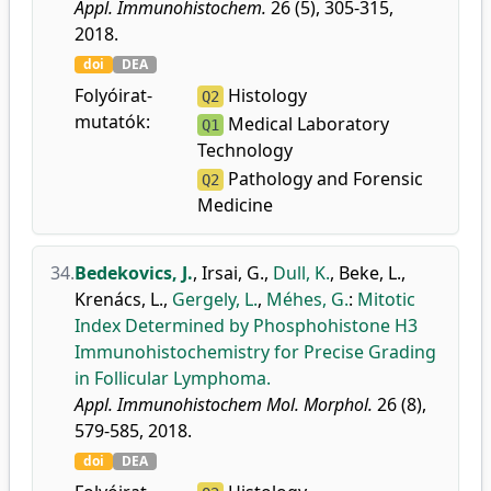
Appl. Immunohistochem.
26 (5), 305-315,
2018.
doi
DEA
Folyóirat-
Histology
Q2
mutatók:
Medical Laboratory
Q1
Technology
Pathology and Forensic
Q2
Medicine
34.
Bedekovics, J.
,
Irsai, G.
,
Dull, K.
,
Beke, L.
,
Krenács, L.
,
Gergely, L.
,
Méhes, G.
:
Mitotic
Index Determined by Phosphohistone H3
Immunohistochemistry for Precise Grading
in Follicular Lymphoma.
Appl. Immunohistochem Mol. Morphol.
26 (8),
579-585, 2018.
doi
DEA