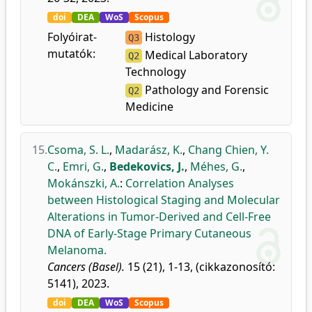
doi
DEA
WoS
Scopus
Folyóirat-
Histology
Q3
mutatók:
Medical Laboratory
Q2
Technology
Pathology and Forensic
Q2
Medicine
15.
Csoma, S. L.
,
Madarász, K.
,
Chang Chien, Y.
C.
,
Emri, G.
,
Bedekovics, J.
,
Méhes, G.
,
Mokánszki, A.
:
Correlation Analyses
between Histological Staging and Molecular
Alterations in Tumor-Derived and Cell-Free
DNA of Early-Stage Primary Cutaneous
Melanoma.
Cancers (Basel).
15 (21), 1-13, (cikkazonosító:
5141), 2023.
doi
DEA
WoS
Scopus