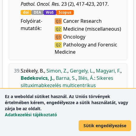
Pathol. Oncol. Res.
23 (2), 417-423, 2017.
doi
DEA
WoS
Scopus
Folyóirat-
Cancer Research
Q3
mutatók:
Medicine (miscellaneous)
Q2
Oncology
Q3
Pathology and Forensic
Q2
Medicine
39.
Székely, B.
,
Simon, Z.
,
Gergely, L.
,
Magyari, F.
,
Bedekovics, J.
,
Barna, S.
,
Illés, Á.
:
Sikeres
siltuximabkezelés multicentrikus
Castleman-betegségben.
Ez a weboldal sütiket használ. Az Uniós törvények
Hematol. Trasnzfuziol.
50 (2), 67-72, 2017.
értelmében kérem, engedélyezze a sütik használatát, vagy
zárja be az oldalt.
DEA
Adatkezelési tájékoztató
Sütik engedélyezése
2015