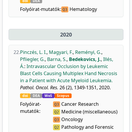
doi
DEA
Folyóirat-mutatók:
Hematology
Q3
2020
22.
Pinczés, L. I.
,
Magyari, F.
,
Reményi, G.
,
Pfliegler, G.
,
Barna, S.
,
Bedekovics, J.
,
Illés,
Á.
:
Intravascular Occlusion by Leukemic
Blast Cells Causing Multiplex Hand Necrosis
in a Patient with Acute Myeloid Leukemia.
Pathol. Oncol. Res.
26 (2), 1349-1351, 2020.
doi
DEA
WoS
Scopus
Folyóirat-
Cancer Research
Q3
mutatók:
Medicine (miscellaneous)
Q2
Oncology
Q3
Pathology and Forensic
Q2