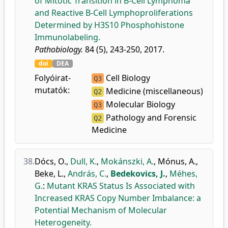
of Mitotic Transition in B-Cell Lymphoma
and Reactive B-Cell Lymphoproliferations
Determined by H3S10 Phosphohistone
Immunolabeling.
Pathobiology.
84 (5), 243-250, 2017.
doi
DEA
Folyóirat-
Cell Biology
Q3
mutatók:
Medicine (miscellaneous)
Q2
Molecular Biology
Q3
Pathology and Forensic
Q2
Medicine
38.
Dócs, O.
,
Dull, K.
,
Mokánszki, A.
,
Mónus, A.
,
Beke, L.
,
András, C.
,
Bedekovics, J.
,
Méhes,
G.
:
Mutant KRAS Status Is Associated with
Increased KRAS Copy Number Imbalance: a
Potential Mechanism of Molecular
Heterogeneity.