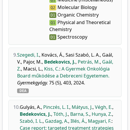
Q1
Molecular Biology
Q2
Organic Chemistry
D1
Physical and Theoretical
Q1
Chemistry
Spectroscopy
D1
9.
Szegedi, I.
,
Kovács, Á.
,
Sasi Szabó, L. A.
,
Gaál,
V.
,
Pajor, M.
,
Bedekovics, J.
,
Petrás, M.
,
Gaál,
Z.
,
Macsi, L.
,
Kiss, C.
:
A Gyermek Onkológia
Board működése a Debreceni Egyetemen.
Gyermekgyógy.
75 (5), 403, 2024.
DEA
10.
Gulyás, A.
,
Pinczés, L. I.
,
Mátyus, J.
,
Végh, E.
,
Bedekovics, J.
,
Tóth, J.
,
Barna, S.
,
Hunya, Z.
,
Szabó, I. L.
,
Gazdag, A.
,
Illés, Á.
,
Magyari, F.
:
Case report: targeted treatment strategies