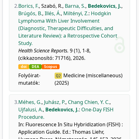
2.
Borics, F.
,
Szabó, R.
,
Barna, S.
,
Bedekovics, J.
,
Brúgós, B.
,
Illés, Á.
,
Miltényi, Z.
:
Hodgkin
Lymphoma With Liver Involvement
(Diagnostic, Therapeutic Difficulties, and
Literature Review): a Retrospective Cohort
Study.
Health Science Reports.
9 (1), 1-8,
(cikkazonosító: 71716), 2026.
doi
DEA
Scopus
Folyóirat-
Medicine (miscellaneous)
Q2
mutatók:
(2025)
3.
Méhes, G.
,
Juhász, P.
,
Chang Chien, Y. C.
,
Ujfalusi, A.
,
Bedekovics, J.
:
One-Day FISH
Procedure.
In: Fluorescence In Situ Hybridization (FISH) :
Application Guide. Ed.: Thomas Liehr,