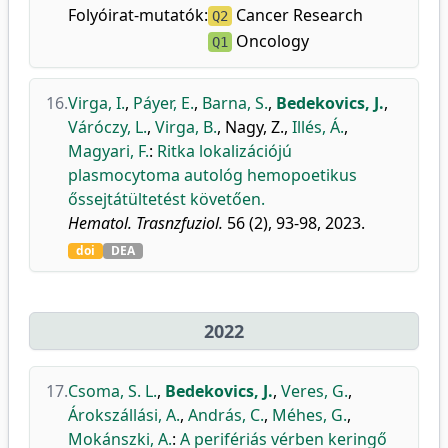
Folyóirat-mutatók:
Cancer Research
Q2
Oncology
Q1
16.
Virga, I.
,
Páyer, E.
,
Barna, S.
,
Bedekovics, J.
,
Váróczy, L.
,
Virga, B.
,
Nagy, Z.
,
Illés, Á.
,
Magyari, F.
:
Ritka lokalizációjú
plasmocytoma autológ hemopoetikus
őssejtátültetést követően.
Hematol. Trasnzfuziol.
56 (2), 93-98, 2023.
doi
DEA
2022
17.
Csoma, S. L.
,
Bedekovics, J.
,
Veres, G.
,
Árokszállási, A.
,
András, C.
,
Méhes, G.
,
Mokánszki, A.
:
A perifériás vérben keringő