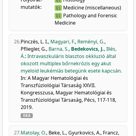
Q1
mutatók:
Medicine (miscellaneous)
Q1
Pathology and Forensic
Q1
Medicine
26.
Pinczés, L. I.
,
Magyari, F.
,
Reményi, G.
,
Pfliegler, G.
,
Barna, S.
,
Bedekovics, J.
,
Illés,
Á.
:
Intravaszkuláris blasztos okkluzió által
okozott multiplex bőrnekrózis egy akut
myeloid leukémiás betegünk esete kapcsán.
In: A Magyar Hematológiai és
Transzfúziológiai Társaság XXVII.
Kongresszusa, Magyar Hematológiai és
Transzfúziológiai Társaság, Pécs, 117-118,
2019.
DEA
27.
Matolay, O.
,
Beke, L.
,
Gyurkovics, A.
,
Francz,