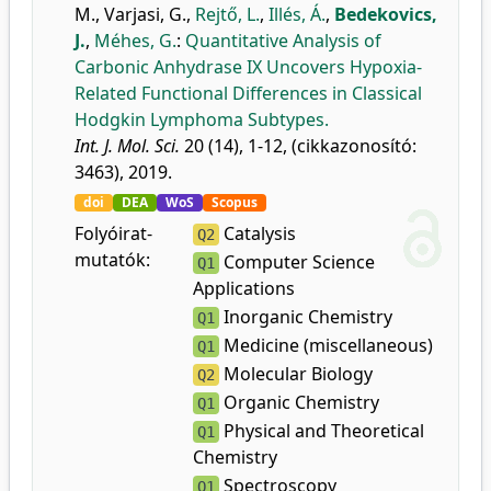
M.
,
Varjasi, G.
,
Rejtő, L.
,
Illés, Á.
,
Bedekovics,
J.
,
Méhes, G.
:
Quantitative Analysis of
Carbonic Anhydrase IX Uncovers Hypoxia-
Related Functional Differences in Classical
Hodgkin Lymphoma Subtypes.
Int. J. Mol. Sci.
20 (14), 1-12, (cikkazonosító:
3463), 2019.
doi
DEA
WoS
Scopus
Folyóirat-
Catalysis
Q2
mutatók:
Computer Science
Q1
Applications
Inorganic Chemistry
Q1
Medicine (miscellaneous)
Q1
Molecular Biology
Q2
Organic Chemistry
Q1
Physical and Theoretical
Q1
Chemistry
Spectroscopy
Q1