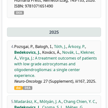
Humana Press, Németország, 145-153, 2026.
ISBN: 9781071651490
DEA
2025
4.
Pozsgai, P.
,
Balogh, I.
,
Tóth, J.
,
Árkosy, P.
,
Bedekovics, J.
,
Kovács, Á.
,
Novák, L.
,
Klekner,
Á.
,
Virga, J.
:
A treatment outcomes of patients
with low grade astrocytomas and
oligodendrogliomas: a single center
experience.
Neuro-Oncology.
27 (Supplement), iii167, 2025.
doi
DEA
5.
Madarász, K.
,
Mótyán, J. A.
,
Chang Chien, Y. C.
,
Bedekovics, J.
,
Csoma, S. L.
,
Méhes, G.
,