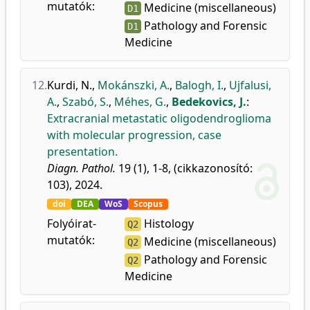
mutatók:
Medicine (miscellaneous)
D1
Pathology and Forensic
D1
Medicine
12.
Kurdi, N.
,
Mokánszki, A.
,
Balogh, I.
,
Ujfalusi,
A.
,
Szabó, S.
,
Méhes, G.
,
Bedekovics, J.
:
Extracranial metastatic oligodendroglioma
with molecular progression, case
presentation.
Diagn. Pathol.
19 (1), 1-8, (cikkazonosító:
103), 2024.
doi
DEA
WoS
Scopus
Folyóirat-
Histology
Q2
mutatók:
Medicine (miscellaneous)
Q2
Pathology and Forensic
Q2
Medicine