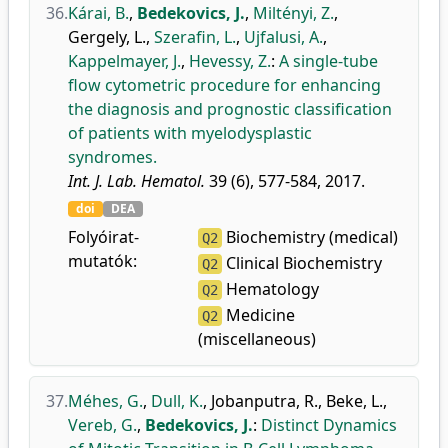
36.
Kárai, B.
,
Bedekovics, J.
,
Miltényi, Z.
,
Gergely, L.
,
Szerafin, L.
,
Ujfalusi, A.
,
Kappelmayer, J.
,
Hevessy, Z.
:
A single-tube
flow cytometric procedure for enhancing
the diagnosis and prognostic classification
of patients with myelodysplastic
syndromes.
Int. J. Lab. Hematol.
39 (6), 577-584, 2017.
doi
DEA
Folyóirat-
Biochemistry (medical)
Q2
mutatók:
Clinical Biochemistry
Q2
Hematology
Q2
Medicine
Q2
(miscellaneous)
37.
Méhes, G.
,
Dull, K.
,
Jobanputra, R.
,
Beke, L.
,
Vereb, G.
,
Bedekovics, J.
:
Distinct Dynamics