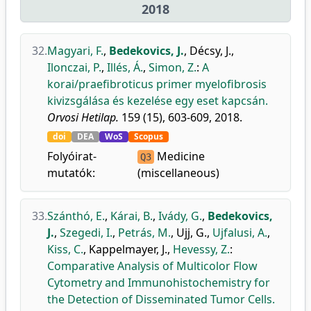
2018
32.
Magyari, F.
,
Bedekovics, J.
,
Décsy, J.
,
Ilonczai, P.
,
Illés, Á.
,
Simon, Z.
:
A
korai/praefibroticus primer myelofibrosis
kivizsgálása és kezelése egy eset kapcsán.
Orvosi Hetilap.
159 (15), 603-609, 2018.
doi
DEA
WoS
Scopus
Folyóirat-
Medicine
Q3
mutatók:
(miscellaneous)
33.
Szánthó, E.
,
Kárai, B.
,
Ivády, G.
,
Bedekovics,
J.
,
Szegedi, I.
,
Petrás, M.
,
Ujj, G.
,
Ujfalusi, A.
,
Kiss, C.
,
Kappelmayer, J.
,
Hevessy, Z.
:
Comparative Analysis of Multicolor Flow
Cytometry and Immunohistochemistry for
the Detection of Disseminated Tumor Cells.