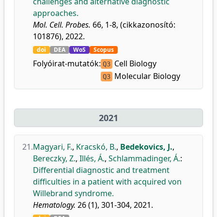
challenges and alternative diagnostic
approaches.
Mol. Cell. Probes.
66, 1-8, (cikkazonosító:
101876), 2022.
doi
DEA
WoS
Scopus
Folyóirat-mutatók:
Cell Biology
Q3
Molecular Biology
Q3
2021
21.
Magyari, F.
,
Kracskó, B.
,
Bedekovics, J.
,
Bereczky, Z.
,
Illés, Á.
,
Schlammadinger, Á.
:
Differential diagnostic and treatment
difficulties in a patient with acquired von
Willebrand syndrome.
Hematology.
26 (1), 301-304, 2021.