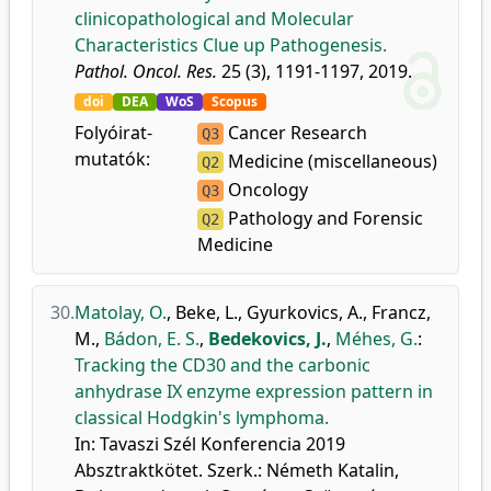
clinicopathological and Molecular
Characteristics Clue up Pathogenesis.
Pathol. Oncol. Res.
25 (3), 1191-1197, 2019.
doi
DEA
WoS
Scopus
Folyóirat-
Cancer Research
Q3
mutatók:
Medicine (miscellaneous)
Q2
Oncology
Q3
Pathology and Forensic
Q2
Medicine
30.
Matolay, O.
,
Beke, L.
,
Gyurkovics, A.
,
Francz,
M.
,
Bádon, E. S.
,
Bedekovics, J.
,
Méhes, G.
:
Tracking the CD30 and the carbonic
anhydrase IX enzyme expression pattern in
classical Hodgkin's lymphoma.
In: Tavaszi Szél Konferencia 2019
Absztraktkötet. Szerk.: Németh Katalin,