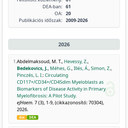
DEA-ban:
61
OA:
20
Publikációs időszak:
2009-2026
2026
1.
Abdelmaksoud, M. T.
,
Hevessy, Z.
,
Bedekovics, J.
,
Méhes, G.
,
Illés, Á.
,
Simon, Z.
,
Pinczés, L. I.
:
Circulating
CD117+/CD34+/CD45dim Myeloblasts as
Biomarkers of Disease Activity in Primary
Myelofibrosis: A Pilot Study.
eJHaem.
7 (3), 1-9, (cikkazonosító: 70304),
2026.
doi
DEA