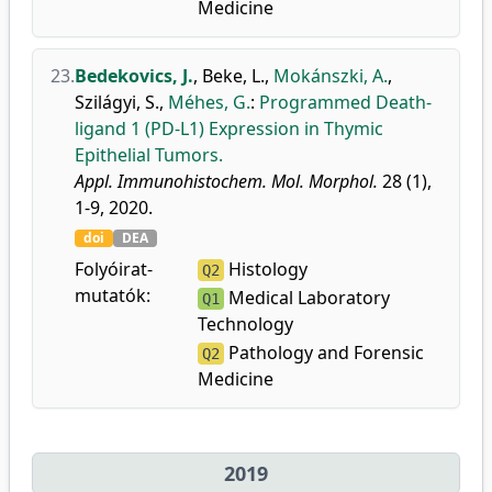
Medicine
23.
Bedekovics, J.
,
Beke, L.
,
Mokánszki, A.
,
Szilágyi, S.
,
Méhes, G.
:
Programmed Death-
ligand 1 (PD-L1) Expression in Thymic
Epithelial Tumors.
Appl. Immunohistochem. Mol. Morphol.
28 (1),
1-9, 2020.
doi
DEA
Folyóirat-
Histology
Q2
mutatók:
Medical Laboratory
Q1
Technology
Pathology and Forensic
Q2
Medicine
2019