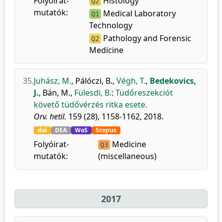
Folyóirat-
Histology
Q2
mutatók:
Medical Laboratory
Q1
Technology
Pathology and Forensic
Q2
Medicine
35.
Juhász, M.
,
Pálóczi, B.
,
Végh, T.
,
Bedekovics,
J.
,
Bán, M.
,
Fülesdi, B.
:
Tüdőreszekciót
követő tüdővérzés ritka esete.
Orv. hetil.
159 (28), 1158-1162, 2018.
doi
DEA
WoS
Scopus
Folyóirat-
Medicine
Q3
mutatók:
(miscellaneous)
2017