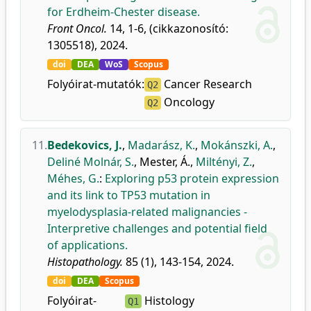
for Erdheim-Chester disease.
Front Oncol.
14, 1-6, (cikkazonosító:
1305518), 2024.
doi
DEA
WoS
Scopus
Folyóirat-mutatók:
Cancer Research
Q2
Oncology
Q2
11.
Bedekovics, J.
,
Madarász, K.
,
Mokánszki, A.
,
Deliné Molnár, S.
,
Mester, Á.
,
Miltényi, Z.
,
Méhes, G.
:
Exploring p53 protein expression
and its link to TP53 mutation in
myelodysplasia-related malignancies -
Interpretive challenges and potential field
of applications.
Histopathology.
85 (1), 143-154, 2024.
doi
DEA
Scopus
Folyóirat-
Histology
Q1