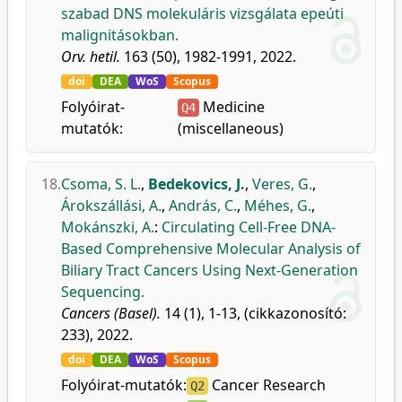
szabad DNS molekuláris vizsgálata epeúti
malignitásokban.
Orv. hetil.
163 (50), 1982-1991, 2022.
doi
DEA
WoS
Scopus
Folyóirat-
Medicine
Q4
mutatók:
(miscellaneous)
18.
Csoma, S. L.
,
Bedekovics, J.
,
Veres, G.
,
Árokszállási, A.
,
András, C.
,
Méhes, G.
,
Mokánszki, A.
:
Circulating Cell-Free DNA-
Based Comprehensive Molecular Analysis of
Biliary Tract Cancers Using Next-Generation
Sequencing.
Cancers (Basel).
14 (1), 1-13, (cikkazonosító:
233), 2022.
doi
DEA
WoS
Scopus
Folyóirat-mutatók:
Cancer Research
Q2