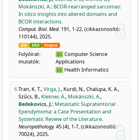
Mokánszki, A.
:
BCOR-rearranged sarcomas:
In silico insights into altered domains and
BCOR interactions.
Comput. Biol. Med.
191, 1-22, (cikkazonosító:
110144), 2025.
doi
DEA
Scopus
Folyóirat-
Computer Science
Q1
mutatók:
Applications
Health Informatics
Q1
6.
Tran, K. T.
,
Virga, J.
,
Kurdi, N.
,
Chalupa, K. A.
,
Szűcs, B.
,
Klekner, Á.
,
Mokánszki, A.
,
Bedekovics, J.
:
Metastatic Supratentorial
Ependymoma: a Case Presentation and
Systematic Review of the Literature.
Neuropathology.
45 (4), 1-7, (cikkazonosító:
70024), 2025.