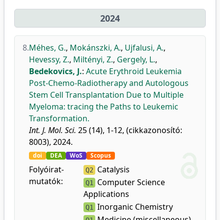
2024
8.
Méhes, G.
,
Mokánszki, A.
,
Ujfalusi, A.
,
Hevessy, Z.
,
Miltényi, Z.
,
Gergely, L.
,
Bedekovics, J.
:
Acute Erythroid Leukemia
Post-Chemo-Radiotherapy and Autologous
Stem Cell Transplantation Due to Multiple
Myeloma: tracing the Paths to Leukemic
Transformation.
Int. J. Mol. Sci.
25 (14), 1-12, (cikkazonosító:
8003), 2024.
doi
DEA
WoS
Scopus
Folyóirat-
Catalysis
Q2
mutatók:
Computer Science
Q1
Applications
Inorganic Chemistry
Q1
Medicine (miscellaneous)