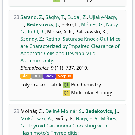
28.
Sarang, Z.
,
Sághy, T.
,
Budai, Z.
,
Ujlaky-Nagy,
L.
,
Bedekovics, J.
,
Beke, L.
,
Méhes, G.
,
Nagy,
G.
,
Rühl, R.
,
Moise, A. R.
,
Palczewski, K.
,
Szondy, Z.
:
Retinol Saturase Knock-Out Mice
are Characterized by Impaired Clearance of
Apoptotic Cells and Develop Mild
Autoimmunity.
Biomolecules.
9 (11), 737, 2019.
doi
DEA
WoS
Scopus
Folyóirat-mutatók:
Biochemistry
Q1
Molecular Biology
Q2
29.
Molnár, C.
,
Deliné Molnár, S.
,
Bedekovics, J.
,
Mokánszki, A.
,
Győry, F.
,
Nagy, E. V.
,
Méhes,
G.
:
Thyroid Carcinoma Coexisting with
Hashimoto's Thyreoiditis: