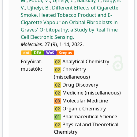
M.
,
Fodor, M.
,
Ujhelyi, Z.
,
Bácskay, I.
,
Nagy, E.
V.
,
Ujhelyi, B.
:
Different Effects of Cigarette
Smoke, Heated Tobacco Product and E-
Cigarette Vapour on Orbital Fibroblasts in
Graves' Orbitopathy; a Study by Real Time
Cell Electronic Sensing.
Molecules.
27 (9), 1-14, 2022.
doi
DEA
WoS
Scopus
Folyóirat-
Analytical Chemistry
Q2
mutatók:
Chemistry
Q2
(miscellaneous)
Drug Discovery
Q2
Medicine (miscellaneous)
Q2
Molecular Medicine
Q3
Organic Chemistry
Q2
Pharmaceutical Science
Q1
Physical and Theoretical
Q2
Chemistry