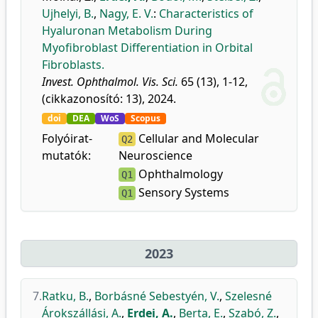
Ujhelyi, B.
,
Nagy, E. V.
:
Characteristics of
Hyaluronan Metabolism During
Myofibroblast Differentiation in Orbital
Fibroblasts.
Invest. Ophthalmol. Vis. Sci.
65 (13), 1-12,
(cikkazonosító: 13), 2024.
doi
DEA
WoS
Scopus
Folyóirat-
Cellular and Molecular
Q2
mutatók:
Neuroscience
Ophthalmology
Q1
Sensory Systems
Q1
2023
7.
Ratku, B.
,
Borbásné Sebestyén, V.
,
Szelesné
Árokszállási, A.
,
Erdei, A.
,
Berta, E.
,
Szabó, Z.
,