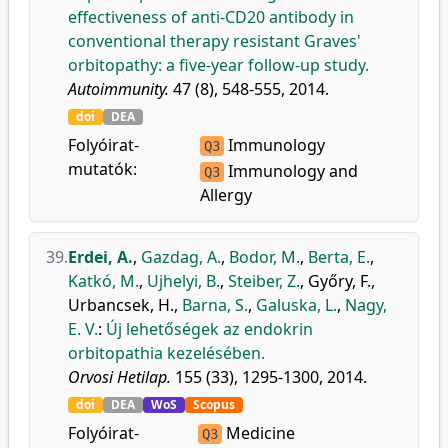
effectiveness of anti-CD20 antibody in
conventional therapy resistant Graves'
orbitopathy: a five-year follow-up study.
Autoimmunity.
47 (8), 548-555, 2014.
doi
DEA
Folyóirat-
Immunology
Q3
mutatók:
Immunology and
Q3
Allergy
39.
Erdei, A.
,
Gazdag, A.
,
Bodor, M.
,
Berta, E.
,
Katkó, M.
,
Ujhelyi, B.
,
Steiber, Z.
,
Győry, F.
,
Urbancsek, H.
,
Barna, S.
,
Galuska, L.
,
Nagy,
E. V.
:
Új lehetőségek az endokrin
orbitopathia kezelésében.
Orvosi Hetilap.
155 (33), 1295-1300, 2014.
doi
DEA
WoS
Scopus
Folyóirat-
Medicine
Q3