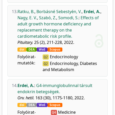
13.
Ratku, B.
,
Borbásné Sebestyén, V.
,
Erdei, A.
,
Nagy, E. V.
,
Szabó, Z.
,
Somodi, S.
:
Effects of
adult growth hormone deficiency and
replacement therapy on the
cardiometabolic risk profile.
Pituitary.
25 (2), 211-228, 2022.
doi
DEA
WoS
Scopus
Folyóirat-
Endocrinology
Q2
mutatók:
Endocrinology, Diabetes
Q2
and Metabolism
14.
Erdei, A.
:
G4-immunglobulinnal társult
endokrin betegségek.
Orv. hetil.
163 (30), 1175-1180, 2022.
doi
DEA
WoS
Scopus
Folyóirat-
Medicine
Q4