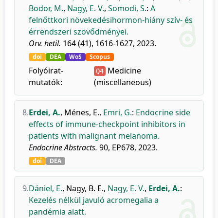
Bodor, M.
,
Nagy, E. V.
,
Somodi, S.
:
A
felnőttkori növekedésihormon-hiány szív- és
érrendszeri szövődményei.
Orv. hetil.
164 (41), 1616-1627, 2023.
doi
DEA
WoS
Scopus
Folyóirat-
Medicine
Q4
mutatók:
(miscellaneous)
8.
Erdei, A.
,
Ménes, E.
,
Emri, G.
:
Endocrine side
effects of immune-checkpoint inhibitors in
patients with malignant melanoma.
Endocrine Abstracts.
90, EP678, 2023.
doi
DEA
9.
Dániel, E.
,
Nagy, B. E.
,
Nagy, E. V.
,
Erdei, A.
:
Kezelés nélkül javuló acromegalia a
pandémia alatt.