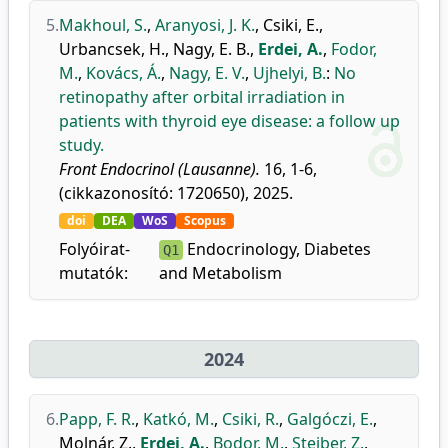
5.
Makhoul, S.
,
Aranyosi, J. K.
,
Csiki, E.
,
Urbancsek, H.
,
Nagy, E. B.
,
Erdei, A.
,
Fodor,
M.
,
Kovács, Á.
,
Nagy, E. V.
,
Ujhelyi, B.
:
No
retinopathy after orbital irradiation in
patients with thyroid eye disease: a follow up
study.
Front Endocrinol (Lausanne).
16, 1-6,
(cikkazonosító: 1720650), 2025.
doi
DEA
WoS
Scopus
Folyóirat-
Endocrinology, Diabetes
Q1
mutatók:
and Metabolism
2024
6.
Papp, F. R.
,
Katkó, M.
,
Csiki, R.
,
Galgóczi, E.
,
Molnár, Z.
,
Erdei, A.
,
Bodor, M.
,
Steiber, Z.
,