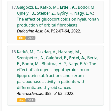
17.
Galgóczi, E.
,
Katkó, M.
,
Erdei, A.
,
Bodor, M.
,
Ujhelyi, B.
,
Steiber, Z.
,
Győry, F.
,
Nagy, E. V.
:
The effect of glucocorticoids on hyaluronan
production of orbital fibroblasts.
Endocrine Abst.
84, PS2-07-64, 2022.
doi
DEA
18.
Katkó, M.
,
Gazdag, A.
,
Harangi, M.
,
Szentpéteri, A.
,
Galgóczi, E.
,
Erdei, A.
,
Berta,
E.
,
Bodor, M.
,
Bhattoa, H. P.
,
Nagy, E. V.
:
The
effect of iatrogenic hypothyroidism on
lipoprotein subfractions and serum
paraoxonase activity in patients with
differentiated thyroid cancer.
Atherosclerosis.
355, e163, 2022.
doi
DEA