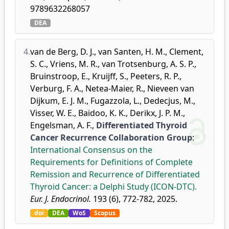
9789632268057
DEA
4.
van de Berg, D. J.
,
van Santen, H. M.
,
Clement,
S. C.
,
Vriens, M. R.
,
van Trotsenburg, A. S. P.
,
Bruinstroop, E.
,
Kruijff, S.
,
Peeters, R. P.
,
Verburg, F. A.
,
Netea-Maier, R.
,
Nieveen van
Dijkum, E. J. M.
,
Fugazzola, L.
,
Dedecjus, M.
,
Visser, W. E.
,
Baidoo, K. K.
,
Derikx, J. P. M.
,
Engelsman, A. F.
,
Differentiated Thyroid
Cancer Recurrence Collaboration Group
:
International Consensus on the
Requirements for Definitions of Complete
Remission and Recurrence of Differentiated
Thyroid Cancer: a Delphi Study (ICON-DTC).
Eur. J. Endocrinol.
193 (6), 772-782, 2025.
doi
DEA
WoS
Scopus