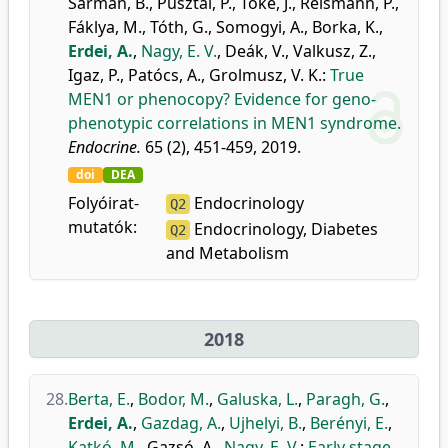
Sármán, B.
,
Pusztai, P.
,
Tőke, J.
,
Reismann, P.
,
Fáklya, M.
,
Tóth, G.
,
Somogyi, A.
,
Borka, K.
,
Erdei, A.
,
Nagy, E. V.
,
Deák, V.
,
Valkusz, Z.
,
Igaz, P.
,
Patócs, A.
,
Grolmusz, V. K.
:
True
MEN1 or phenocopy? Evidence for geno-
phenotypic correlations in MEN1 syndrome.
Endocrine.
65 (2), 451-459, 2019.
doi
DEA
Folyóirat-
Endocrinology
Q2
mutatók:
Endocrinology, Diabetes
Q2
and Metabolism
2018
28.
Berta, E.
,
Bodor, M.
,
Galuska, L.
,
Paragh, G.
,
Erdei, A.
,
Gazdag, A.
,
Ujhelyi, B.
,
Berényi, E.
,
Katkó, M.
,
Gazsó, A.
,
Nagy, E. V.
:
Early stage