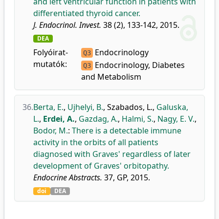
and left ventricular function in patients with
differentiated thyroid cancer.
J. Endocrinol. Invest.
38 (2), 133-142, 2015.
DEA
Folyóirat-
Endocrinology
Q3
mutatók:
Endocrinology, Diabetes
Q3
and Metabolism
36.
Berta, E.
,
Ujhelyi, B.
,
Szabados, L.
,
Galuska,
L.
,
Erdei, A.
,
Gazdag, A.
,
Halmi, S.
,
Nagy, E. V.
,
Bodor, M.
:
There is a detectable immune
activity in the orbits of all patients
diagnosed with Graves' regardless of later
development of Graves' orbitopathy.
Endocrine Abstracts.
37, GP, 2015.
doi
DEA