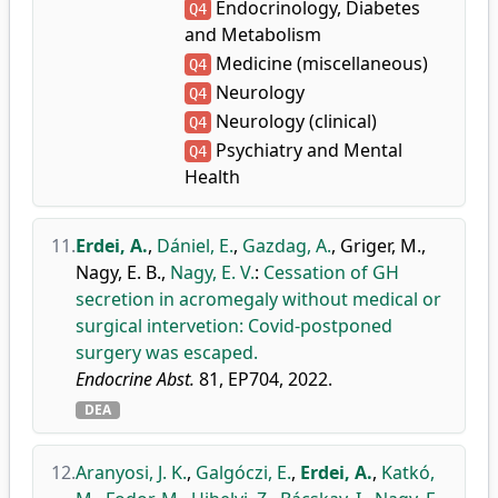
Endocrinology, Diabetes
Q4
and Metabolism
Medicine (miscellaneous)
Q4
Neurology
Q4
Neurology (clinical)
Q4
Psychiatry and Mental
Q4
Health
11.
Erdei, A.
,
Dániel, E.
,
Gazdag, A.
,
Griger, M.
,
Nagy, E. B.
,
Nagy, E. V.
:
Cessation of GH
secretion in acromegaly without medical or
surgical intervetion: Covid-postponed
surgery was escaped.
Endocrine Abst.
81, EP704, 2022.
DEA
12.
Aranyosi, J. K.
,
Galgóczi, E.
,
Erdei, A.
,
Katkó,