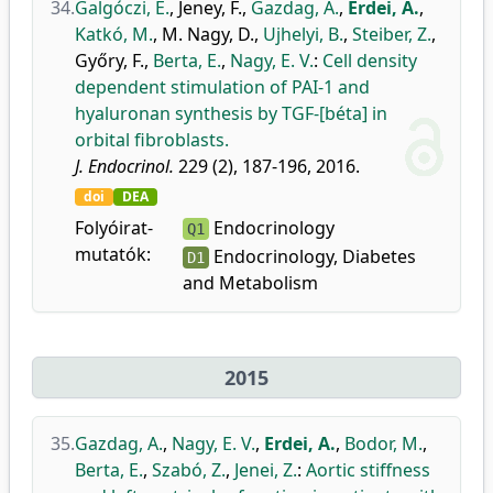
34.
Galgóczi, E.
,
Jeney, F.
,
Gazdag, A.
,
Erdei, A.
,
Katkó, M.
,
M. Nagy, D.
,
Ujhelyi, B.
,
Steiber, Z.
,
Győry, F.
,
Berta, E.
,
Nagy, E. V.
:
Cell density
dependent stimulation of PAI-1 and
hyaluronan synthesis by TGF-[béta] in
orbital fibroblasts.
J. Endocrinol.
229 (2), 187-196, 2016.
doi
DEA
Folyóirat-
Endocrinology
Q1
mutatók:
Endocrinology, Diabetes
D1
and Metabolism
2015
35.
Gazdag, A.
,
Nagy, E. V.
,
Erdei, A.
,
Bodor, M.
,
Berta, E.
,
Szabó, Z.
,
Jenei, Z.
:
Aortic stiffness