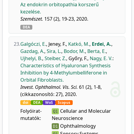
Az endokrin orbitopathia korszerű
kezelése.
Szemészet.
157 (2), 19-23, 2020.
DEA
23.
Galgóczi, E.
,
Jeney, F.
,
Katkó, M.
,
Erdei, A.
,
Gazdag, A.
,
Sira, L.
,
Bodor, M.
,
Berta, E.
,
Ujhelyi, B.
,
Steiber, Z.
,
Győry, F.
,
Nagy, E. V.
:
Characteristics of Hyaluronan Synthesis
Inhibition by 4-Methylumbelliferone in
Orbital Fibroblasts.
Invest. Ophthalmol. Vis. Sci.
61 (2), 1-8,
(cikkazonosító: 27), 2020.
doi
DEA
WoS
Scopus
Folyóirat-
Cellular and Molecular
Q1
mutatók:
Neuroscience
Ophthalmology
D1
Sensory Systems