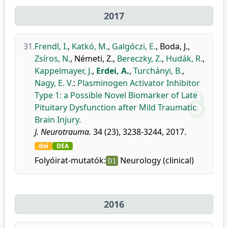
2017
31.
Frendl, I.
,
Katkó, M.
,
Galgóczi, E.
,
Boda, J.
,
Zsíros, N.
,
Németi, Z.
,
Bereczky, Z.
,
Hudák, R.
,
Kappelmayer, J.
,
Erdei, A.
,
Turchányi, B.
,
Nagy, E. V.
:
Plasminogen Activator Inhibitor
Type 1: a Possible Novel Biomarker of Late
Pituitary Dysfunction after Mild Traumatic
Brain Injury.
J. Neurotrauma.
34 (23), 3238-3244, 2017.
doi
DEA
Folyóirat-mutatók:
Neurology (clinical)
D1
2016