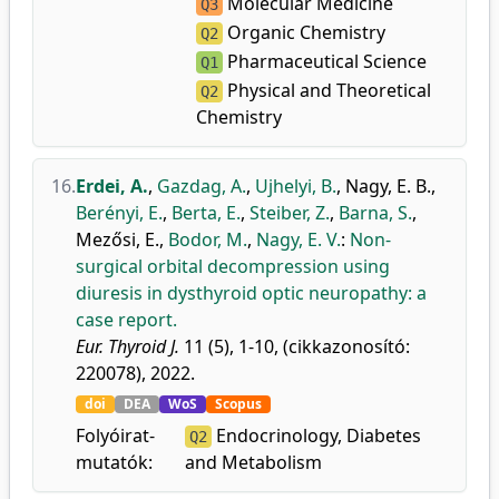
Molecular Medicine
Q3
Organic Chemistry
Q2
Pharmaceutical Science
Q1
Physical and Theoretical
Q2
Chemistry
16.
Erdei, A.
,
Gazdag, A.
,
Ujhelyi, B.
,
Nagy, E. B.
,
Berényi, E.
,
Berta, E.
,
Steiber, Z.
,
Barna, S.
,
Mezősi, E.
,
Bodor, M.
,
Nagy, E. V.
:
Non-
surgical orbital decompression using
diuresis in dysthyroid optic neuropathy: a
case report.
Eur. Thyroid J.
11 (5), 1-10, (cikkazonosító:
220078), 2022.
doi
DEA
WoS
Scopus
Folyóirat-
Endocrinology, Diabetes
Q2
mutatók:
and Metabolism