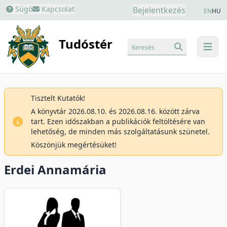
Súgó
Kapcsolat
Bejelentkezés
EN
HU
Tudóstér
Keresés
menu
Tisztelt Kutatók!
A könyvtár 2026.08.10. és 2026.08.16. között zárva
tart. Ezen időszakban a publikációk feltöltésére van
lehetőség, de minden más szolgáltatásunk szünetel.
Köszönjük megértésüket!
Erdei Annamária