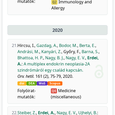
mutatók:
Immunology and
Q2
Allergy
2020
21.
Hircsu, I.
,
Gazdag, A.
,
Bodor, M.
,
Berta, E.
,
Andrási, M.
,
Kanyári, Z.
,
Győry, F.
,
Barna, S.
,
Bhattoa, H. P.
,
Nagy, B. J.
,
Nagy, E. V.
,
Erdei,
A.
:
A multiplex endokrin neoplasia-2A
szindrómáról egy család kapcsán.
Orv. hetil.
161 (2), 75-79, 2020.
doi
DEA
WoS
Scopus
Folyóirat-
Medicine
Q4
mutatók:
(miscellaneous)
22.
Steiber, Z.
,
Erdei, A.
,
Nagy, E. V.
,
Ujhelyi, B.
: