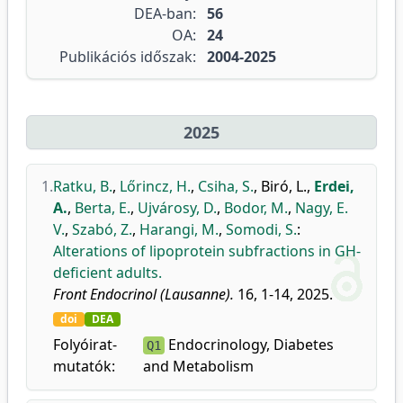
DEA-ban:
56
OA:
24
Publikációs időszak:
2004-2025
2025
1.
Ratku, B.
,
Lőrincz, H.
,
Csiha, S.
,
Biró, L.
,
Erdei,
A.
,
Berta, E.
,
Ujvárosy, D.
,
Bodor, M.
,
Nagy, E.
V.
,
Szabó, Z.
,
Harangi, M.
,
Somodi, S.
:
Alterations of lipoprotein subfractions in GH-
deficient adults.
Front Endocrinol (Lausanne).
16, 1-14, 2025.
doi
DEA
Folyóirat-
Endocrinology, Diabetes
Q1
mutatók:
and Metabolism