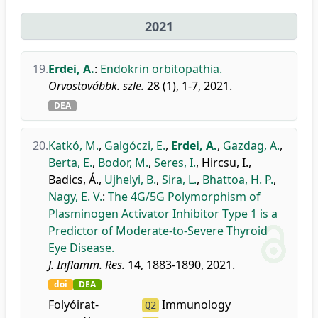
2021
19.
Erdei, A.
:
Endokrin orbitopathia.
Orvostovábbk. szle.
28 (1), 1-7, 2021.
DEA
20.
Katkó, M.
,
Galgóczi, E.
,
Erdei, A.
,
Gazdag, A.
,
Berta, E.
,
Bodor, M.
,
Seres, I.
,
Hircsu, I.
,
Badics, Á.
,
Ujhelyi, B.
,
Sira, L.
,
Bhattoa, H. P.
,
Nagy, E. V.
:
The 4G/5G Polymorphism of
Plasminogen Activator Inhibitor Type 1 is a
Predictor of Moderate-to-Severe Thyroid
Eye Disease.
J. Inflamm. Res.
14, 1883-1890, 2021.
doi
DEA
Folyóirat-
Immunology
Q2