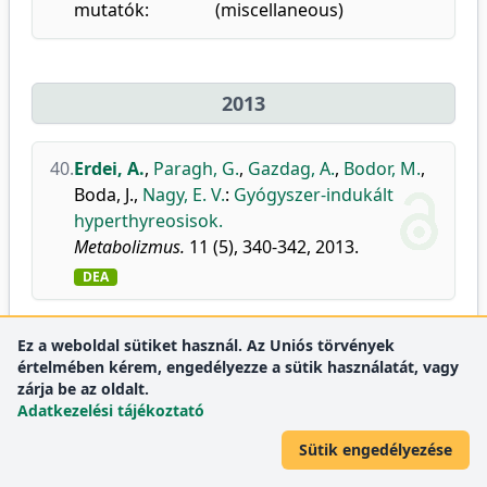
mutatók:
(miscellaneous)
2013
40.
Erdei, A.
,
Paragh, G.
,
Gazdag, A.
,
Bodor, M.
,
Boda, J.
,
Nagy, E. V.
:
Gyógyszer-indukált
hyperthyreosisok.
Metabolizmus.
11 (5), 340-342, 2013.
DEA
Ez a weboldal sütiket használ. Az Uniós törvények
2012
értelmében kérem, engedélyezze a sütik használatát, vagy
zárja be az oldalt.
Adatkezelési tájékoztató
41.
Ujhelyi, B.
,
Gogolák, P.
,
Gazdag, A.
,
Erdei, A.
,
Sütik engedélyezése
Balázs, E.
,
Rajnavölgyi, É.
,
Berta, A.
,
Nagy, E.
V.
:
A könny citokintartalmának változása