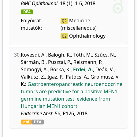
BMC Ophthalmol.
18 (1), 1-6, 2018.
DEA
Folyóirat-
Medicine
Q2
mutatók:
(miscellaneous)
Ophthalmology
Q2
30.
Kövesdi, A.
,
Balogh, K.
,
Tóth, M.
,
Szűcs, N.
,
Sármán, B.
,
Pusztai, P.
,
Reismann, P.
,
Somogyi, A.
,
Borka, K.
,
Erdei, A.
,
Deák, V.
,
Valkusz, Z.
,
Igaz, P.
,
Patócs, A.
,
Grolmusz, V.
K.
:
Gastroenteropancreatic neuroendocrine
tumors are predictive for a positive MEN1
germline mutation test: evidence from
Hungarian MEN1 cohort.
Endocrine Abst.
56, P126, 2018.
doi
DEA