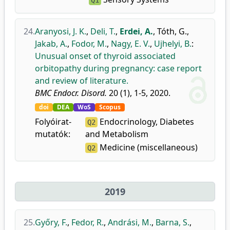
Q1
24.
Aranyosi, J. K.
,
Deli, T.
,
Erdei, A.
,
Tóth, G.
,
Jakab, A.
,
Fodor, M.
,
Nagy, E. V.
,
Ujhelyi, B.
:
Unusual onset of thyroid associated
orbitopathy during pregnancy: case report
and review of literature.
BMC Endocr. Disord.
20 (1), 1-5, 2020.
doi
DEA
WoS
Scopus
Folyóirat-
Endocrinology, Diabetes
Q2
mutatók:
and Metabolism
Medicine (miscellaneous)
Q2
2019
25.
Győry, F.
,
Fedor, R.
,
Andrási, M.
,
Barna, S.
,