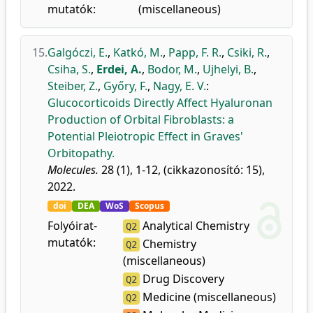
mutatók:
(miscellaneous)
15.
Galgóczi, E.
,
Katkó, M.
,
Papp, F. R.
,
Csiki, R.
,
Csiha, S.
,
Erdei, A.
,
Bodor, M.
,
Ujhelyi, B.
,
Steiber, Z.
,
Győry, F.
,
Nagy, E. V.
:
Glucocorticoids Directly Affect Hyaluronan
Production of Orbital Fibroblasts: a
Potential Pleiotropic Effect in Graves'
Orbitopathy.
Molecules.
28 (1), 1-12, (cikkazonosító: 15),
2022.
doi
DEA
WoS
Scopus
Folyóirat-
Analytical Chemistry
Q2
mutatók:
Chemistry
Q2
(miscellaneous)
Drug Discovery
Q2
Medicine (miscellaneous)
Q2