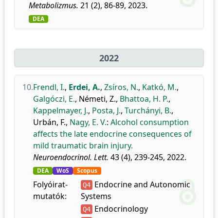
Metabolizmus.
21 (2), 86-89, 2023.
DEA
2022
10.
Frendl, I.
,
Erdei, A.
,
Zsíros, N.
,
Katkó, M.
,
Galgóczi, E.
,
Németi, Z.
,
Bhattoa, H. P.
,
Kappelmayer, J.
,
Posta, J.
,
Turchányi, B.
,
Urbán, F.
,
Nagy, E. V.
:
Alcohol consumption
affects the late endocrine consequences of
mild traumatic brain injury.
Neuroendocrinol. Lett.
43 (4), 239-245, 2022.
DEA
WoS
Scopus
Folyóirat-
Endocrine and Autonomic
Q4
mutatók:
Systems
Endocrinology
Q4