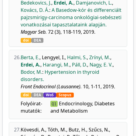
Bedekovics, J.
,
Erdei, A.
,
Damjanovich, L.
,
Kovács, D. Á.
:
A Basedow-kór és differenciált
pajzsmirigy-carcinoma onkológiai-sebészeti
vonatkozásai tapasztalataink alapján.
Magyar Seb.
72 (3), 118-119, 2019.
doi
DEA
26.
Berta, E.
,
Lengyel, I.
,
Halmi, S.
,
Zrínyi, M.
,
Erdei, A.
,
Harangi, M.
,
Páll, D.
,
Nagy, E. V.
,
Bodor, M.
:
Hypertension in thyroid
disorders.
Front Endocrinol (Lausanne).
10, 1-11, 2019.
doi
DEA
WoS
Scopus
Folyóirat-
Endocrinology, Diabetes
Q1
mutatók:
and Metabolism
27.
Kövesdi, A.
,
Tóth, M.
,
Butz, H.
,
Szűcs, N.
,