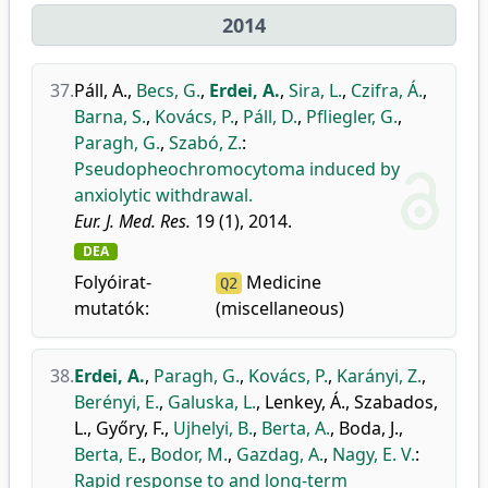
2014
37.
Páll, A.
,
Becs, G.
,
Erdei, A.
,
Sira, L.
,
Czifra, Á.
,
Barna, S.
,
Kovács, P.
,
Páll, D.
,
Pfliegler, G.
,
Paragh, G.
,
Szabó, Z.
:
Pseudopheochromocytoma induced by
anxiolytic withdrawal.
Eur. J. Med. Res.
19 (1), 2014.
DEA
Folyóirat-
Medicine
Q2
mutatók:
(miscellaneous)
38.
Erdei, A.
,
Paragh, G.
,
Kovács, P.
,
Karányi, Z.
,
Berényi, E.
,
Galuska, L.
,
Lenkey, Á.
,
Szabados,
L.
,
Győry, F.
,
Ujhelyi, B.
,
Berta, A.
,
Boda, J.
,
Berta, E.
,
Bodor, M.
,
Gazdag, A.
,
Nagy, E. V.
:
Rapid response to and long-term