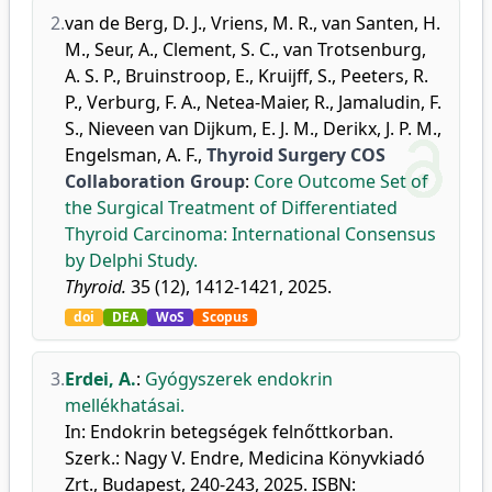
2.
van de Berg, D. J.
,
Vriens, M. R.
,
van Santen, H.
M.
,
Seur, A.
,
Clement, S. C.
,
van Trotsenburg,
A. S. P.
,
Bruinstroop, E.
,
Kruijff, S.
,
Peeters, R.
P.
,
Verburg, F. A.
,
Netea-Maier, R.
,
Jamaludin, F.
S.
,
Nieveen van Dijkum, E. J. M.
,
Derikx, J. P. M.
,
Engelsman, A. F.
,
Thyroid Surgery COS
Collaboration Group
:
Core Outcome Set of
the Surgical Treatment of Differentiated
Thyroid Carcinoma: International Consensus
by Delphi Study.
Thyroid.
35 (12), 1412-1421, 2025.
doi
DEA
WoS
Scopus
3.
Erdei, A.
:
Gyógyszerek endokrin
mellékhatásai.
In: Endokrin betegségek felnőttkorban.
Szerk.: Nagy V. Endre, Medicina Könyvkiadó
Zrt., Budapest, 240-243, 2025. ISBN: