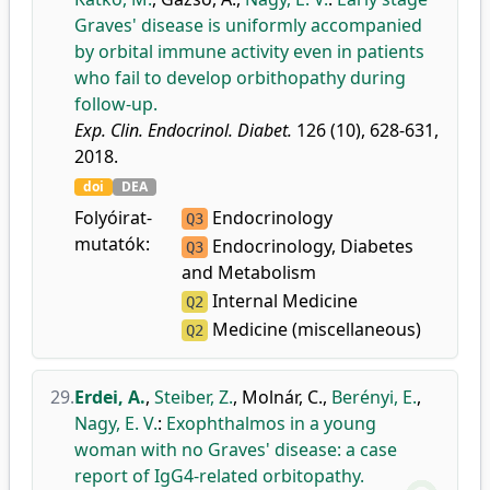
Graves' disease is uniformly accompanied
by orbital immune activity even in patients
who fail to develop orbithopathy during
follow-up.
Exp. Clin. Endocrinol. Diabet.
126 (10), 628-631,
2018.
doi
DEA
Folyóirat-
Endocrinology
Q3
mutatók:
Endocrinology, Diabetes
Q3
and Metabolism
Internal Medicine
Q2
Medicine (miscellaneous)
Q2
29.
Erdei, A.
,
Steiber, Z.
,
Molnár, C.
,
Berényi, E.
,
Nagy, E. V.
:
Exophthalmos in a young
woman with no Graves' disease: a case
report of IgG4-related orbitopathy.