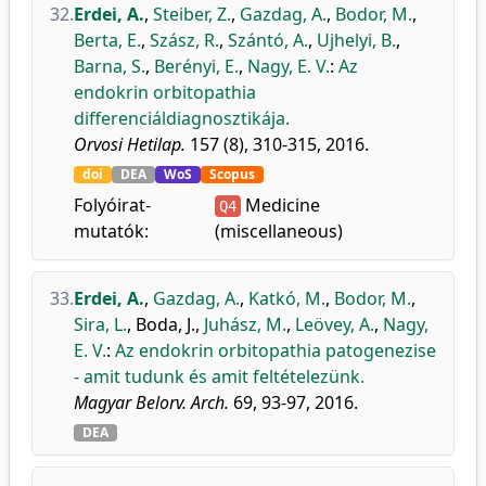
32.
Erdei, A.
,
Steiber, Z.
,
Gazdag, A.
,
Bodor, M.
,
Berta, E.
,
Szász, R.
,
Szántó, A.
,
Ujhelyi, B.
,
Barna, S.
,
Berényi, E.
,
Nagy, E. V.
:
Az
endokrin orbitopathia
differenciáldiagnosztikája.
Orvosi Hetilap.
157 (8), 310-315, 2016.
doi
DEA
WoS
Scopus
Folyóirat-
Medicine
Q4
mutatók:
(miscellaneous)
33.
Erdei, A.
,
Gazdag, A.
,
Katkó, M.
,
Bodor, M.
,
Sira, L.
,
Boda, J.
,
Juhász, M.
,
Leövey, A.
,
Nagy,
E. V.
:
Az endokrin orbitopathia patogenezise
- amit tudunk és amit feltételezünk.
Magyar Belorv. Arch.
69, 93-97, 2016.
DEA