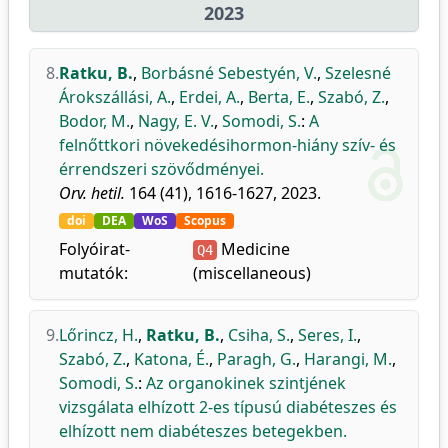
2023
8.
Ratku, B.
,
Borbásné Sebestyén, V.
,
Szelesné
Árokszállási, A.
,
Erdei, A.
,
Berta, E.
,
Szabó, Z.
,
Bodor, M.
,
Nagy, E. V.
,
Somodi, S.
:
A
felnőttkori növekedésihormon-hiány szív- és
érrendszeri szövődményei.
Orv. hetil.
164 (41), 1616-1627, 2023.
doi
DEA
WoS
Scopus
Folyóirat-
Medicine
Q4
mutatók:
(miscellaneous)
9.
Lőrincz, H.
,
Ratku, B.
,
Csiha, S.
,
Seres, I.
,
Szabó, Z.
,
Katona, É.
,
Paragh, G.
,
Harangi, M.
,
Somodi, S.
:
Az organokinek szintjének
vizsgálata elhízott 2-es típusú diabéteszes és
elhízott nem diabéteszes betegekben.