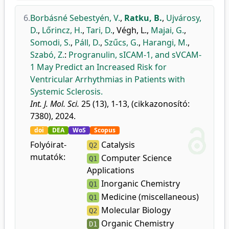
6.
Borbásné Sebestyén, V.
,
Ratku, B.
,
Ujvárosy,
D.
,
Lőrincz, H.
,
Tari, D.
,
Végh, L.
,
Majai, G.
,
Somodi, S.
,
Páll, D.
,
Szűcs, G.
,
Harangi, M.
,
Szabó, Z.
:
Progranulin, sICAM-1, and sVCAM-
1 May Predict an Increased Risk for
Ventricular Arrhythmias in Patients with
Systemic Sclerosis.
Int. J. Mol. Sci.
25 (13), 1-13, (cikkazonosító:
7380), 2024.
doi
DEA
WoS
Scopus
Folyóirat-
Catalysis
Q2
mutatók:
Computer Science
Q1
Applications
Inorganic Chemistry
Q1
Medicine (miscellaneous)
Q1
Molecular Biology
Q2
Organic Chemistry
D1