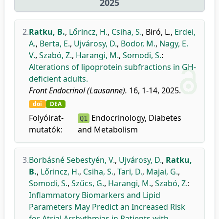
2025
2.
Ratku, B.
,
Lőrincz, H.
,
Csiha, S.
,
Biró, L.
,
Erdei,
A.
,
Berta, E.
,
Ujvárosy, D.
,
Bodor, M.
,
Nagy, E.
V.
,
Szabó, Z.
,
Harangi, M.
,
Somodi, S.
:
Alterations of lipoprotein subfractions in GH-
deficient adults.
Front Endocrinol (Lausanne).
16, 1-14, 2025.
doi
DEA
Folyóirat-
Endocrinology, Diabetes
Q1
mutatók:
and Metabolism
3.
Borbásné Sebestyén, V.
,
Ujvárosy, D.
,
Ratku,
B.
,
Lőrincz, H.
,
Csiha, S.
,
Tari, D.
,
Majai, G.
,
Somodi, S.
,
Szűcs, G.
,
Harangi, M.
,
Szabó, Z.
:
Inflammatory Biomarkers and Lipid
Parameters May Predict an Increased Risk
for Atrial Arrhythmias in Patients with