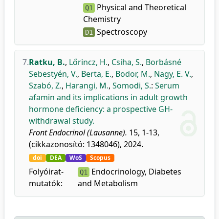
Physical and Theoretical
Q1
Chemistry
Spectroscopy
D1
7.
Ratku, B.
,
Lőrincz, H.
,
Csiha, S.
,
Borbásné
Sebestyén, V.
,
Berta, E.
,
Bodor, M.
,
Nagy, E. V.
,
Szabó, Z.
,
Harangi, M.
,
Somodi, S.
:
Serum
afamin and its implications in adult growth
hormone deficiency: a prospective GH-
withdrawal study.
Front Endocrinol (Lausanne).
15, 1-13,
(cikkazonosító: 1348046), 2024.
doi
DEA
WoS
Scopus
Folyóirat-
Endocrinology, Diabetes
Q1
mutatók:
and Metabolism