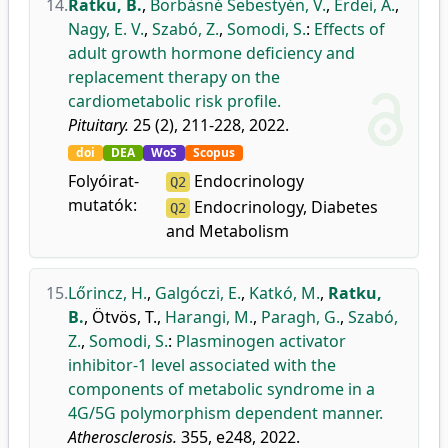
14.
Ratku, B.
,
Borbásné Sebestyén, V.
,
Erdei, A.
,
Nagy, E. V.
,
Szabó, Z.
,
Somodi, S.
:
Effects of
adult growth hormone deficiency and
replacement therapy on the
cardiometabolic risk profile.
Pituitary.
25 (2), 211-228, 2022.
doi
DEA
WoS
Scopus
Folyóirat-
Endocrinology
Q2
mutatók:
Endocrinology, Diabetes
Q2
and Metabolism
15.
Lőrincz, H.
,
Galgóczi, E.
,
Katkó, M.
,
Ratku,
B.
,
Ötvös, T.
,
Harangi, M.
,
Paragh, G.
,
Szabó,
Z.
,
Somodi, S.
:
Plasminogen activator
inhibitor-1 level associated with the
components of metabolic syndrome in a
4G/5G polymorphism dependent manner.
Atherosclerosis.
355, e248, 2022.