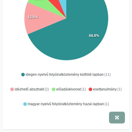
12.5%
68.8%
idegen nyelvű folyóiratközlemény külföldi lapban
(11)
idézhető absztrakt
(2)
előadáskivonat
(1)
esettanulmány
(1)
magyar nyelvű folyóiratközlemény hazai lapban
(1)