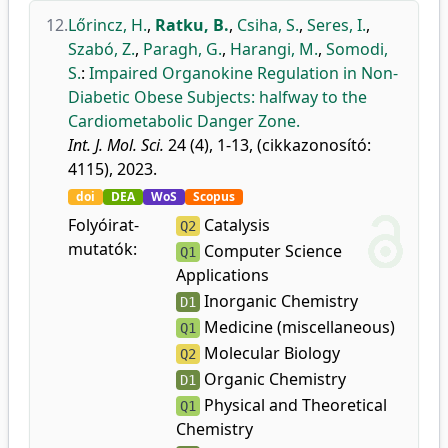
12.
Lőrincz, H.
,
Ratku, B.
,
Csiha, S.
,
Seres, I.
,
Szabó, Z.
,
Paragh, G.
,
Harangi, M.
,
Somodi,
S.
:
Impaired Organokine Regulation in Non-
Diabetic Obese Subjects: halfway to the
Cardiometabolic Danger Zone.
Int. J. Mol. Sci.
24 (4), 1-13, (cikkazonosító:
4115), 2023.
doi
DEA
WoS
Scopus
Folyóirat-
Catalysis
Q2
mutatók:
Computer Science
Q1
Applications
Inorganic Chemistry
D1
Medicine (miscellaneous)
Q1
Molecular Biology
Q2
Organic Chemistry
D1
Physical and Theoretical
Q1
Chemistry