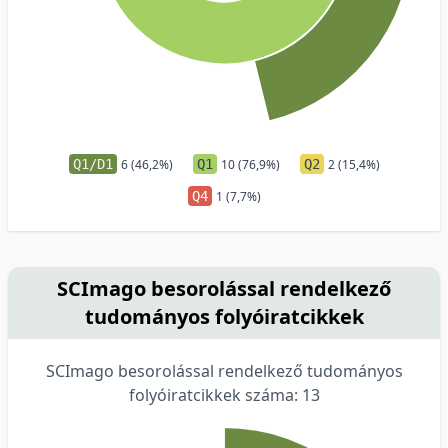
Q1/D1
6 (46,2%)
Q1
10 (76,9%)
Q2
2 (15,4%)
Q4
1 (7,7%)
SCImago besorolással rendelkező
tudományos folyóiratcikkek
SCImago besorolással rendelkező tudományos
folyóiratcikkek száma: 13