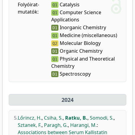
Folyóirat-
Catalysis
Q1
mutatók:
Computer Science
Q1
Applications
Inorganic Chemistry
D1
Medicine (miscellaneous)
Q1
Molecular Biology
Q2
Organic Chemistry
D1
Physical and Theoretical
Q1
Chemistry
Spectroscopy
D1
2024
5.
Lőrincz, H.
,
Csiha, S.
,
Ratku, B.
,
Somodi, S.
,
Sztanek, F.
,
Paragh, G.
,
Harangi, M.
:
Associations between Serum Kallistatin