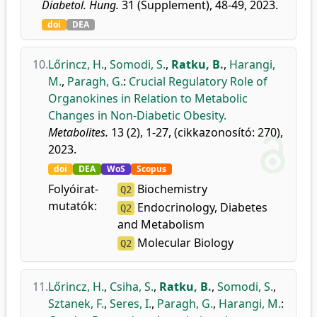
Diabetol. Hung.
31 (Supplement), 48-49, 2023.
doi
DEA
10.
Lőrincz, H.
,
Somodi, S.
,
Ratku, B.
,
Harangi,
M.
,
Paragh, G.
:
Crucial Regulatory Role of
Organokines in Relation to Metabolic
Changes in Non-Diabetic Obesity.
Metabolites.
13 (2), 1-27, (cikkazonosító: 270),
2023.
doi
DEA
WoS
Scopus
Folyóirat-
Biochemistry
Q2
mutatók:
Endocrinology, Diabetes
Q2
and Metabolism
Molecular Biology
Q2
11.
Lőrincz, H.
,
Csiha, S.
,
Ratku, B.
,
Somodi, S.
,
Sztanek, F.
,
Seres, I.
,
Paragh, G.
,
Harangi, M.
: