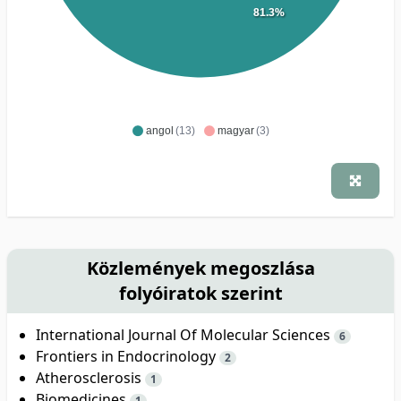
81.3%
angol
(13)
magyar
(3)
Közlemények megoszlása
folyóiratok szerint
International Journal Of Molecular Sciences
6
Frontiers in Endocrinology
2
Atherosclerosis
1
Biomedicines
1