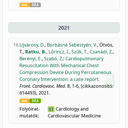
doi
DEA
2021
16.
Ujvárosy, D.
,
Borbásné Sebestyén, V.
,
Ötvös,
T.
,
Ratku, B.
,
Lőrincz, I.
,
Szűk, T.
,
Csanádi, Z.
,
Berényi, E.
,
Szabó, Z.
:
Cardiopulmonary
Resuscitation With Mechanical Chest
Compression Device During Percutaneous
Coronary Intervention: a case report.
Front. Cardiovasc. Med.
8, 1-6, (cikkazonosító:
614493), 2021.
doi
DEA
Folyóirat-
Cardiology and
Q1
mutatók:
Cardiovascular Medicine