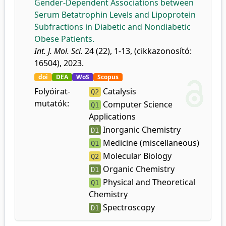
Gender-Dependent Associations between
Serum Betatrophin Levels and Lipoprotein
Subfractions in Diabetic and Nondiabetic
Obese Patients.
Int. J. Mol. Sci.
24 (22), 1-13, (cikkazonosító:
16504), 2023.
doi
DEA
WoS
Scopus
Folyóirat-
Catalysis
Q2
mutatók:
Computer Science
Q1
Applications
Inorganic Chemistry
D1
Medicine (miscellaneous)
Q1
Molecular Biology
Q2
Organic Chemistry
D1
Physical and Theoretical
Q1
Chemistry
Spectroscopy
D1