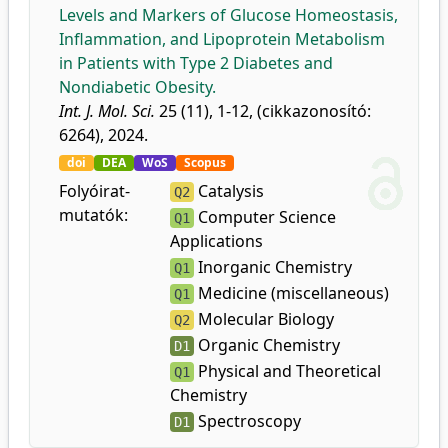
Levels and Markers of Glucose Homeostasis,
Inflammation, and Lipoprotein Metabolism
in Patients with Type 2 Diabetes and
Nondiabetic Obesity.
Int. J. Mol. Sci.
25 (11), 1-12, (cikkazonosító:
6264), 2024.
doi
DEA
WoS
Scopus
Folyóirat-
Catalysis
Q2
mutatók:
Computer Science
Q1
Applications
Inorganic Chemistry
Q1
Medicine (miscellaneous)
Q1
Molecular Biology
Q2
Organic Chemistry
D1
Physical and Theoretical
Q1
Chemistry
Spectroscopy
D1