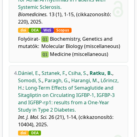
Systemic Sclerosis.
Biomedicines.
13 (1), 1-15, (cikkazonosító:
220), 2025.
doi
DEA
WoS
Scopus
Folyóirat-
Biochemistry, Genetics and
Q1
mutatók:
Molecular Biology (miscellaneous)
Medicine (miscellaneous)
Q1
4.
Dániel, E.
,
Sztanek, F.
,
Csiha, S.
,
Ratku, B.
,
Somodi, S.
,
Paragh, G.
,
Harangi, M.
,
Lőrincz,
H.
:
Long-Term Effects of Semaglutide and
Sitagliptin on Circulating IGFBP-1, IGFBP-3
and IGFBP-rp1: results from a One-Year
Study in Type 2 Diabetes.
Int. J. Mol. Sci.
26 (21), 1-14, (cikkazonosító:
10404), 2025.
doi
DEA