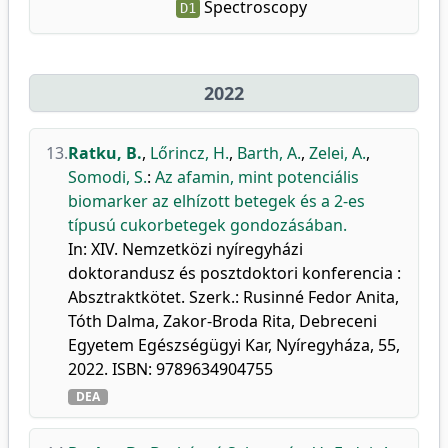
Spectroscopy
D1
2022
13.
Ratku, B.
,
Lőrincz, H.
,
Barth, A.
,
Zelei, A.
,
Somodi, S.
:
Az afamin, mint potenciális
biomarker az elhízott betegek és a 2-es
típusú cukorbetegek gondozásában.
In: XIV. Nemzetközi nyíregyházi
doktorandusz és posztdoktori konferencia :
Absztraktkötet. Szerk.: Rusinné Fedor Anita,
Tóth Dalma, Zakor-Broda Rita, Debreceni
Egyetem Egészségügyi Kar, Nyíregyháza, 55,
2022. ISBN: 9789634904755
DEA