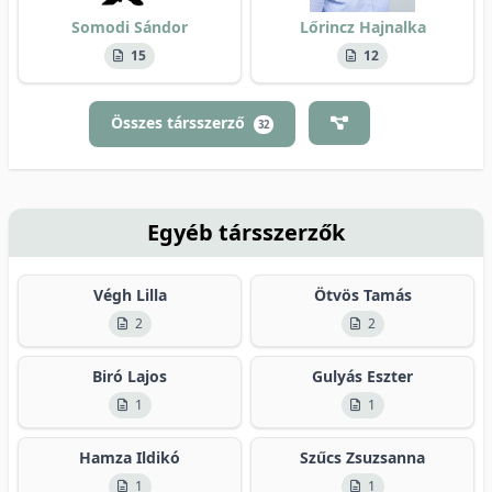
Somodi Sándor
Lőrincz Hajnalka
15
12
Összes társszerző
32
Egyéb társszerzők
Végh Lilla
Ötvös Tamás
2
2
Biró Lajos
Gulyás Eszter
1
1
Hamza Ildikó
Szűcs Zsuzsanna
1
1