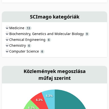
SCImago kategóriák
Medicine
13
Biochemistry, Genetics and Molecular Biology
9
Chemical Engineering
6
Chemistry
6
Computer Science
6
Közlemények megoszlása
műfaj szerint
6.3%
6.3%
6.3%