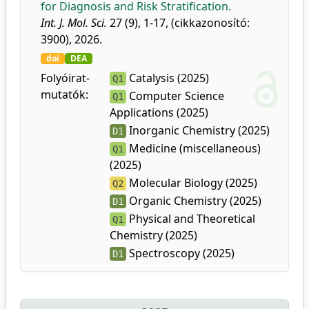
for Diagnosis and Risk Stratification.
Int. J. Mol. Sci.
27 (9), 1-17, (cikkazonosító:
3900), 2026.
doi
DEA
Folyóirat-
Catalysis (2025)
Q1
mutatók:
Computer Science
Q1
Applications (2025)
Inorganic Chemistry (2025)
D1
Medicine (miscellaneous)
Q1
(2025)
Molecular Biology (2025)
Q2
Organic Chemistry (2025)
D1
Physical and Theoretical
Q1
Chemistry (2025)
Spectroscopy (2025)
D1