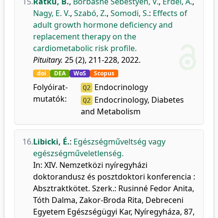
15.
Ratku, B.
,
Borbásné Sebestyén, V.
,
Erdei, A.
,
Nagy, E. V.
,
Szabó, Z.
,
Somodi, S.
:
Effects of
adult growth hormone deficiency and
replacement therapy on the
cardiometabolic risk profile.
Pituitary.
25 (2), 211-228, 2022.
doi
DEA
WoS
Scopus
Folyóirat-
Endocrinology
Q2
mutatók:
Endocrinology, Diabetes
Q2
and Metabolism
16.
Libicki, É.
:
Egészségműveltség vagy
egészségműveletlenség.
In: XIV. Nemzetközi nyíregyházi
doktorandusz és posztdoktori konferencia :
Absztraktkötet. Szerk.: Rusinné Fedor Anita,
Tóth Dalma, Zakor-Broda Rita, Debreceni
Egyetem Egészségügyi Kar, Nyíregyháza, 87,