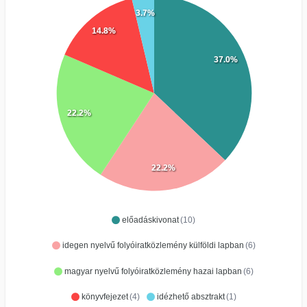
3.7%
14.8%
37.0%
22.2%
22.2%
előadáskivonat
(10)
idegen nyelvű folyóiratközlemény külföldi lapban
(6)
magyar nyelvű folyóiratközlemény hazai lapban
(6)
könyvfejezet
(4)
idézhető absztrakt
(1)