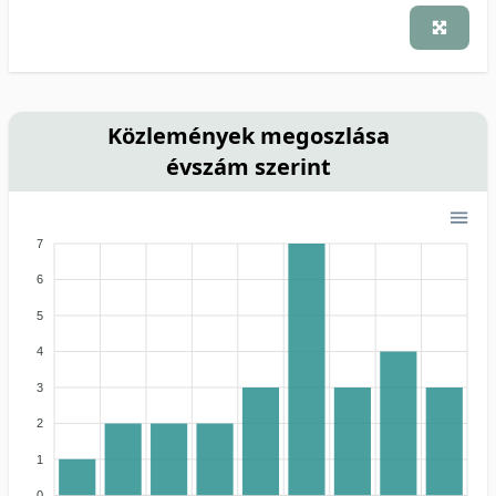
Közlemények megoszlása
évszám szerint
7
6
5
4
3
2
1
0