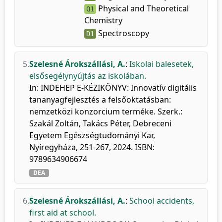
Physical and Theoretical
Q1
Chemistry
Spectroscopy
D1
5.
Szelesné Árokszállási, A.
:
Iskolai balesetek,
elsősegélynyújtás az iskolában.
In: INDEHEP E-KÉZIKÖNYV: Innovatív digitális
tananyagfejlesztés a felsőoktatásban:
nemzetközi konzorcium terméke. Szerk.:
Szakál Zoltán, Takács Péter, Debreceni
Egyetem Egészségtudományi Kar,
Nyíregyháza, 251-267, 2024. ISBN:
9789634906674
DEA
6.
Szelesné Árokszállási, A.
:
School accidents,
first aid at school.