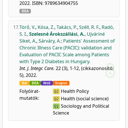
2022. ISBN: 9789634904755
DEA
17.
Törő, V.
,
Kósa, Z.
,
Takács, P.
,
Széll, R. F.
,
Radó,
S. I.
,
Szelesné Árokszállási, A.
,
Ujváriné
Siket, A.
,
Sárváry, A.
:
Patients' Assessment of
Chronic Illness Care (PACIC): validation and
Evaluation of PACIC Scale among Patients
with Type 2 Diabetes in Hungary.
Int. J. Integr. Care.
22 (3), 1-12, (cikkazonosító:
5), 2022.
doi
DEA
WoS
Scopus
Folyóirat-
Health Policy
Q2
mutatók:
Health (social science)
Q2
Sociology and Political
Q1
Science