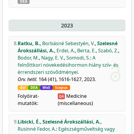
DEA
2023
8.
Ratku, B.
,
Borbásné Sebestyén, V.
,
Szelesné
Árokszállási, A.
,
Erdei, A.
,
Berta, E.
,
Szabó, Z.
,
Bodor, M.
,
Nagy, E. V.
,
Somodi, S.
:
A
felnőttkori növekedésihormon-hiány szív- és
érrendszeri szövődményei.
Orv. hetil.
164 (41), 1616-1627, 2023.
doi
DEA
WoS
Scopus
Folyóirat-
Medicine
Q4
mutatók:
(miscellaneous)
9.
Libicki, É.
,
Szelesné Árokszállási, A.
,
Rusinné Fedor, A.
:
Egészségműveltség vagy