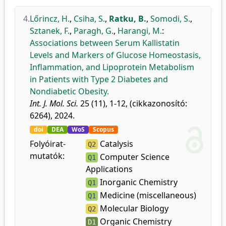
4.
Lőrincz, H.
,
Csiha, S.
,
Ratku, B.
,
Somodi, S.
,
Sztanek, F.
,
Paragh, G.
,
Harangi, M.
:
Associations between Serum Kallistatin
Levels and Markers of Glucose Homeostasis,
Inflammation, and Lipoprotein Metabolism
in Patients with Type 2 Diabetes and
Nondiabetic Obesity.
Int. J. Mol. Sci.
25 (11), 1-12, (cikkazonosító:
6264), 2024.
doi
DEA
WoS
Scopus
Folyóirat-
Catalysis
Q2
mutatók:
Computer Science
Q1
Applications
Inorganic Chemistry
Q1
Medicine (miscellaneous)
Q1
Molecular Biology
Q2
Organic Chemistry
D1