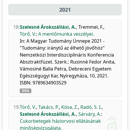
2021
18.
Szelesné Árokszállási, A.
,
Tremmel, F.
,
Törő, V.
:
A mentőmunka veszélyei.
In: A Magyar Tudomány Ünnepe 2021 -
"Tudomány: iránytű az élhető jövőhöz"
Nemzetközi Interdiszciplináris Konferencia
Absztraktfüzet. Szerk.: Rusinné Fedor Anita,
Vámosiné Balla Petra, Debreceni Egyetem
Egészségügyi Kar, Nyíregyháza, 10, 2021.
ISBN: 9789634903529
DEA
19.
Törő, V.
,
Takács, P.
,
Kósa, Z.
,
Radó, S. I.
,
Szelesné Árokszállási, A.
,
Sárváry, A.
:
Cukorbetegek háziorvosi ellátásának
minőségvizsgálata.