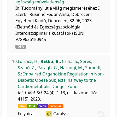
egészség-műveletlenség.
In: Tudomány: út a világ megismeréséhez I..
Szerk.: Rusinné Fedor Anita, Debreceni
Egyetemi Kiadó, Debrecen, 82-96, 2023,
(Életmód és Egészségszociológiai
Interdiszciplináris kutatások) ISBN:
9789636150945
DEA
10.
Lőrincz, H.
,
Ratku, B.
,
Csiha, S.
,
Seres, I.
,
Szabó, Z.
,
Paragh, G.
,
Harangi, M.
,
Somodi,
S.
:
Impaired Organokine Regulation in Non-
Diabetic Obese Subjects: halfway to the
Cardiometabolic Danger Zone.
Int. J. Mol. Sci.
24 (4), 1-13, (cikkazonosító:
4115), 2023.
doi
DEA
WoS
Scopus
Folyóirat-
Catalysis
Q2