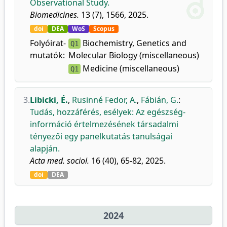
Observational Study.
Biomedicines.
13 (7), 1566, 2025.
doi
DEA
WoS
Scopus
Folyóirat-
Biochemistry, Genetics and
Q1
mutatók:
Molecular Biology (miscellaneous)
Medicine (miscellaneous)
Q1
3.
Libicki, É.
,
Rusinné Fedor, A.
,
Fábián, G.
:
Tudás, hozzáférés, esélyek: Az egészség-
információ értelmezésének társadalmi
tényezői egy panelkutatás tanulságai
alapján.
Acta med. sociol.
16 (40), 65-82, 2025.
doi
DEA
2024