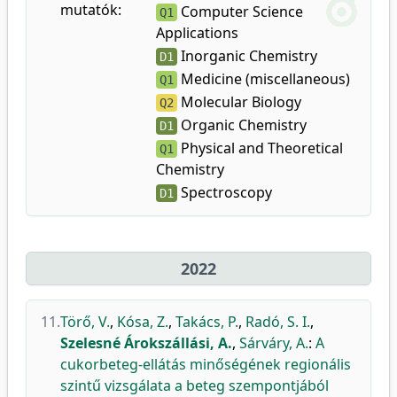
mutatók:
Computer Science
Q1
Applications
Inorganic Chemistry
D1
Medicine (miscellaneous)
Q1
Molecular Biology
Q2
Organic Chemistry
D1
Physical and Theoretical
Q1
Chemistry
Spectroscopy
D1
2022
11.
Törő, V.
,
Kósa, Z.
,
Takács, P.
,
Radó, S. I.
,
Szelesné Árokszállási, A.
,
Sárváry, A.
:
A
cukorbeteg-ellátás minőségének regionális
szintű vizsgálata a beteg szempontjából