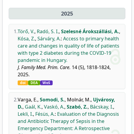
2025
1.
Törő, V.
,
Radó, S. I.
,
Szelesné Árokszállási, A.
,
Kósa, Z.
,
Sárváry, A.
:
Access to primary health
care and changes in quality of life of patients
with type 2 diabetes during the COVID-19
pandemic in Hungary.
J. Family Med. Prim. Care.
14 (5), 1818-1824,
2025.
doi
DEA
WoS
2.
Varga, E.
,
Somodi, S.
,
Molnár, M.
,
Ujvárosy,
D.
,
Gaál, K.
,
Vaskó, A.
,
Szabó, Z.
,
Bácskay, I.
,
Lekli, I.
,
Fésüs, A.
:
Evaluation of the Diagnosis
and Antibiotic Therapy of Sepsis in the
Emergency Department: A Retrospective