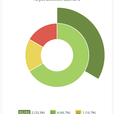
Q1/D1
2 (33,3%)
Q1
4 (66,7%)
Q2
1 (16,7%)