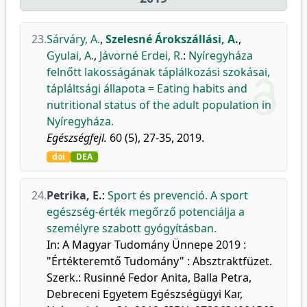
23.
Sárváry, A.
,
Szelesné Árokszállási, A.
,
Gyulai, A.
,
Jávorné Erdei, R.
:
Nyíregyháza
felnőtt lakosságának táplálkozási szokásai,
tápláltsági állapota = Eating habits and
nutritional status of the adult population in
Nyíregyháza.
Egészségfejl.
60 (5), 27-35, 2019.
doi
DEA
24.
Petrika, E.
:
Sport és prevenció. A sport
egészség-érték megőrző potenciálja a
személyre szabott gyógyításban.
In: A Magyar Tudomány Ünnepe 2019 :
"Értékteremtő Tudomány" : Absztraktfüzet.
Szerk.: Rusinné Fedor Anita, Balla Petra,
Debreceni Egyetem Egészségügyi Kar,