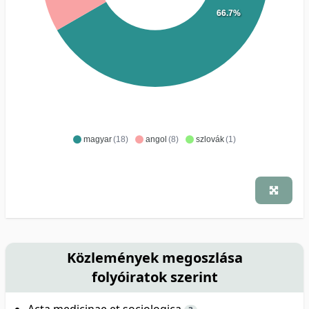
66.7%
magyar
(18)
angol
(8)
szlovák
(1)
Közlemények megoszlása
folyóiratok szerint
Acta medicinae et sociologica