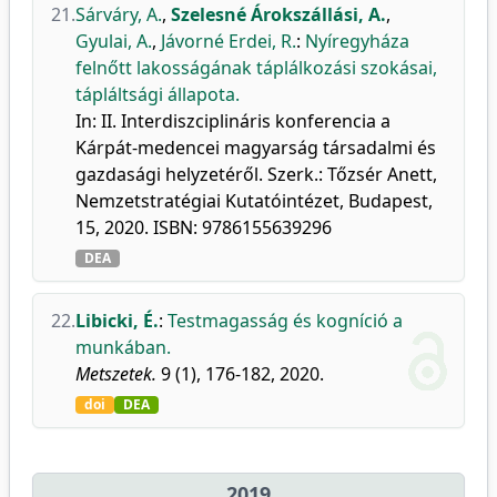
21.
Sárváry, A.
,
Szelesné Árokszállási, A.
,
Gyulai, A.
,
Jávorné Erdei, R.
:
Nyíregyháza
felnőtt lakosságának táplálkozási szokásai,
tápláltsági állapota.
In: II. Interdiszciplináris konferencia a
Kárpát-medencei magyarság társadalmi és
gazdasági helyzetéről. Szerk.: Tőzsér Anett,
Nemzetstratégiai Kutatóintézet, Budapest,
15, 2020. ISBN: 9786155639296
DEA
22.
Libicki, É.
:
Testmagasság és kogníció a
munkában.
Metszetek.
9 (1), 176-182, 2020.
doi
DEA
2019