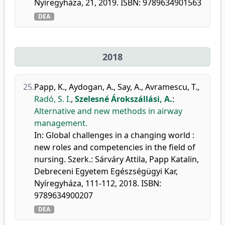
Nyíregyháza, 21, 2019. ISBN: 9789634901563
DEA
2018
25.
Papp, K.
,
Aydogan, A.
,
Say, A.
,
Avramescu, T.
,
Radó, S. I.
,
Szelesné Árokszállási, A.
:
Alternative and new methods in airway
management.
In: Global challenges in a changing world :
new roles and competencies in the field of
nursing. Szerk.: Sárváry Attila, Papp Katalin,
Debreceni Egyetem Egészségügyi Kar,
Nyíregyháza, 111-112, 2018. ISBN:
9789634900207
DEA