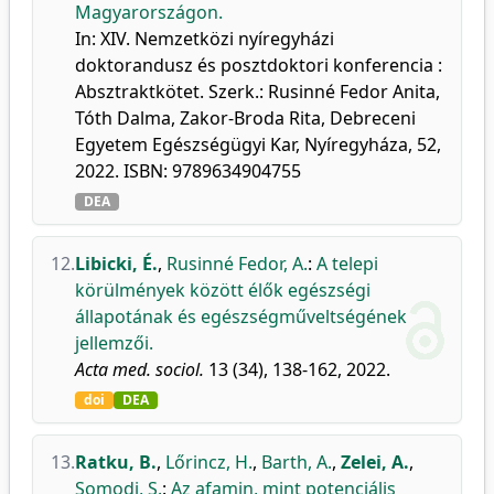
Magyarországon.
In: XIV. Nemzetközi nyíregyházi
doktorandusz és posztdoktori konferencia :
Absztraktkötet. Szerk.: Rusinné Fedor Anita,
Tóth Dalma, Zakor-Broda Rita, Debreceni
Egyetem Egészségügyi Kar, Nyíregyháza, 52,
2022. ISBN: 9789634904755
DEA
12.
Libicki, É.
,
Rusinné Fedor, A.
:
A telepi
körülmények között élők egészségi
állapotának és egészségműveltségének
jellemzői.
Acta med. sociol.
13 (34), 138-162, 2022.
doi
DEA
13.
Ratku, B.
,
Lőrincz, H.
,
Barth, A.
,
Zelei, A.
,
Somodi, S.
:
Az afamin, mint potenciális