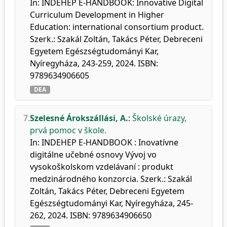
In: INDEHEP E-HANDBOOK: Innovative Digital
Curriculum Development in Higher
Education: international consortium product.
Szerk.: Szakál Zoltán, Takács Péter, Debreceni
Egyetem Egészségtudományi Kar,
Nyíregyháza, 243-259, 2024. ISBN:
9789634906605
DEA
7.
Szelesné Árokszállási, A.
:
Školské úrazy,
prvá pomoc v škole.
In: INDEHEP E-HANDBOOK : Inovatívne
digitálne učebné osnovy Vývoj vo
vysokoškolskom vzdelávaní : produkt
medzinárodného konzorcia. Szerk.: Szakál
Zoltán, Takács Péter, Debreceni Egyetem
Egészségtudományi Kar, Nyíregyháza, 245-
262, 2024. ISBN: 9789634906650