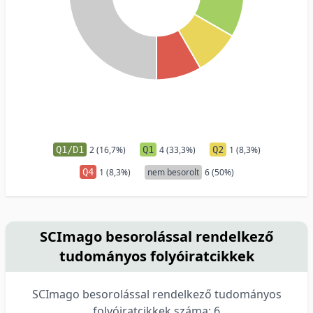
Q1/D1
2 (16,7%)
Q1
4 (33,3%)
Q2
1 (8,3%)
Q4
1 (8,3%)
nem besorolt
6 (50%)
SCImago besorolással rendelkező
tudományos folyóiratcikkek
SCImago besorolással rendelkező tudományos
folyóiratcikkek száma: 6