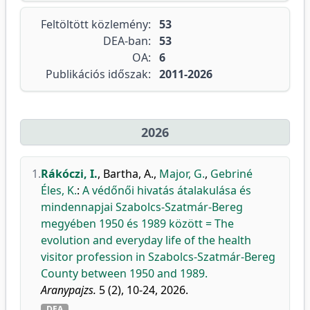
Feltöltött közlemény:
53
DEA-ban:
53
OA:
6
Publikációs időszak:
2011-2026
2026
1.
Rákóczi, I.
,
Bartha, A.
,
Major, G.
,
Gebriné
Éles, K.
:
A védőnői hivatás átalakulása és
mindennapjai Szabolcs-Szatmár-Bereg
megyében 1950 és 1989 között = The
evolution and everyday life of the health
visitor profession in Szabolcs-Szatmár-Bereg
County between 1950 and 1989.
Aranypajzs.
5 (2), 10-24, 2026.
DEA