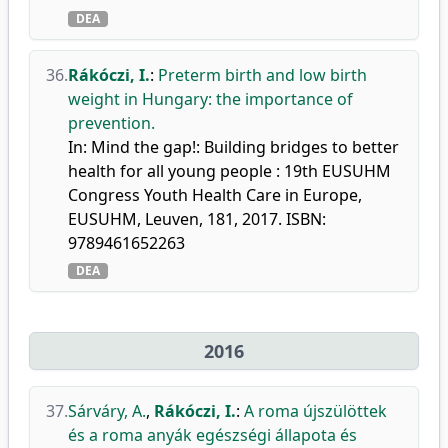
DEA
36.
Rákóczi, I.
:
Preterm birth and low birth
weight in Hungary: the importance of
prevention.
In: Mind the gap!: Building bridges to better
health for all young people : 19th EUSUHM
Congress Youth Health Care in Europe,
EUSUHM, Leuven, 181, 2017. ISBN:
9789461652263
DEA
2016
37.
Sárváry, A.
,
Rákóczi, I.
:
A roma újszülöttek
és a roma anyák egészségi állapota és