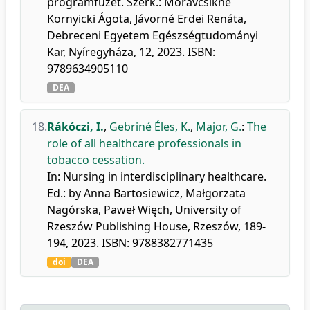
programfüzet. Szerk.: Moravcsikné
Kornyicki Ágota, Jávorné Erdei Renáta,
Debreceni Egyetem Egészségtudományi
Kar, Nyíregyháza, 12, 2023. ISBN:
9789634905110
DEA
18.
Rákóczi, I.
,
Gebriné Éles, K.
,
Major, G.
:
The
role of all healthcare professionals in
tobacco cessation.
In: Nursing in interdisciplinary healthcare.
Ed.: by Anna Bartosiewicz, Małgorzata
Nagórska, Paweł Więch, University of
Rzeszów Publishing House, Rzeszów, 189-
194, 2023. ISBN: 9788382771435
doi
DEA