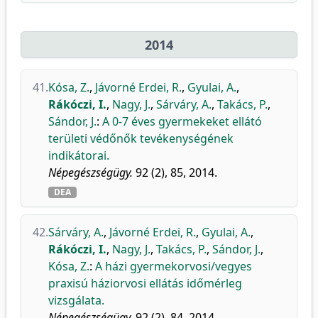
2014
41.
Kósa, Z.
,
Jávorné Erdei, R.
,
Gyulai, A.
,
Rákóczi, I.
,
Nagy, J.
,
Sárváry, A.
,
Takács, P.
,
Sándor, J.
:
A 0-7 éves gyermekeket ellátó
területi védőnők tevékenységének
indikátorai.
Népegészségügy.
92 (2), 85, 2014.
DEA
42.
Sárváry, A.
,
Jávorné Erdei, R.
,
Gyulai, A.
,
Rákóczi, I.
,
Nagy, J.
,
Takács, P.
,
Sándor, J.
,
Kósa, Z.
:
A házi gyermekorvosi/vegyes
praxisú háziorvosi ellátás időmérleg
vizsgálata.
Népegészségügy.
92 (2), 84, 2014.