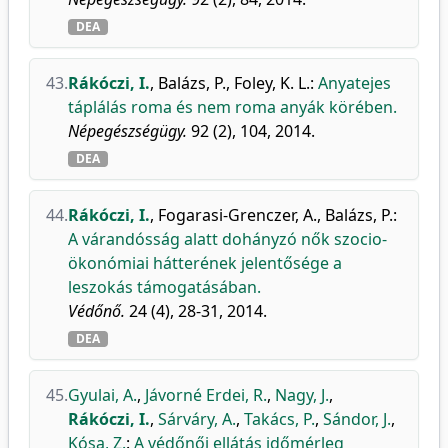
DEA
43.
Rákóczi, I.
,
Balázs, P.
,
Foley, K. L.
:
Anyatejes
táplálás roma és nem roma anyák körében.
Népegészségügy.
92 (2), 104, 2014.
DEA
44.
Rákóczi, I.
,
Fogarasi-Grenczer, A.
,
Balázs, P.
:
A várandósság alatt dohányzó nők szocio-
ökonómiai hátterének jelentősége a
leszokás támogatásában.
Védőnő.
24 (4), 28-31, 2014.
DEA
45.
Gyulai, A.
,
Jávorné Erdei, R.
,
Nagy, J.
,
Rákóczi, I.
,
Sárváry, A.
,
Takács, P.
,
Sándor, J.
,
Kósa, Z.
:
A védőnői ellátás időmérleg