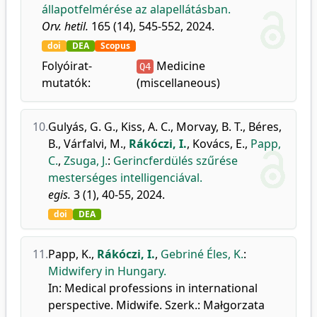
állapotfelmérése az alapellátásban.
Orv. hetil.
165 (14), 545-552, 2024.
doi
DEA
Scopus
Folyóirat-
Medicine
Q4
mutatók:
(miscellaneous)
10.
Gulyás, G. G.
,
Kiss, A. C.
,
Morvay, B. T.
,
Béres,
B.
,
Várfalvi, M.
,
Rákóczi, I.
,
Kovács, E.
,
Papp,
C.
,
Zsuga, J.
:
Gerincferdülés szűrése
mesterséges intelligenciával.
egis.
3 (1), 40-55, 2024.
doi
DEA
11.
Papp, K.
,
Rákóczi, I.
,
Gebriné Éles, K.
:
Midwifery in Hungary.
In: Medical professions in international
perspective. Midwife. Szerk.: Małgorzata