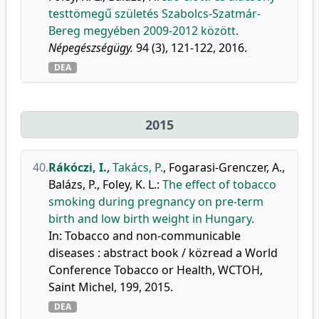
testtömegű születés Szabolcs-Szatmár-
Bereg megyében 2009-2012 között.
Népegészségügy.
94 (3), 121-122, 2016.
DEA
2015
40.
Rákóczi, I.
,
Takács, P.
,
Fogarasi-Grenczer, A.
,
Balázs, P.
,
Foley, K. L.
:
The effect of tobacco
smoking during pregnancy on pre-term
birth and low birth weight in Hungary.
In: Tobacco and non-communicable
diseases : abstract book / közread a World
Conference Tobacco or Health, WCTOH,
Saint Michel, 199, 2015.
DEA