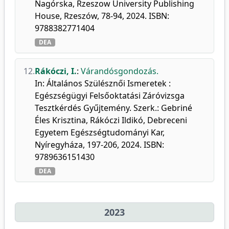
Nagórska, Rzeszow University Publishing
House, Rzeszów, 78-94, 2024. ISBN:
9788382771404
DEA
12.
Rákóczi, I.
:
Várandósgondozás.
In: Általános Szülésznői Ismeretek :
Egészségügyi Felsőoktatási Záróvizsga
Tesztkérdés Gyűjtemény. Szerk.: Gebriné
Éles Krisztina, Rákóczi Ildikó, Debreceni
Egyetem Egészségtudományi Kar,
Nyíregyháza, 197-206, 2024. ISBN:
9789636151430
DEA
2023