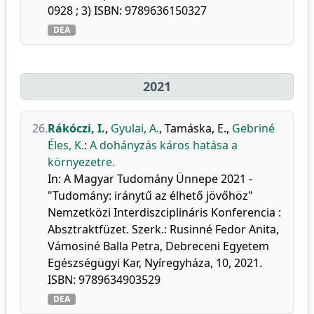
0928 ; 3) ISBN: 9789636150327
DEA
2021
26.
Rákóczi, I.
,
Gyulai, A.
,
Tamáska, E.
,
Gebriné
Éles, K.
:
A dohányzás káros hatása a
környezetre.
In: A Magyar Tudomány Ünnepe 2021 -
"Tudomány: iránytű az élhető jövőhöz"
Nemzetközi Interdiszciplináris Konferencia :
Absztraktfüzet. Szerk.: Rusinné Fedor Anita,
Vámosiné Balla Petra, Debreceni Egyetem
Egészségügyi Kar, Nyíregyháza, 10, 2021.
ISBN: 9789634903529
DEA