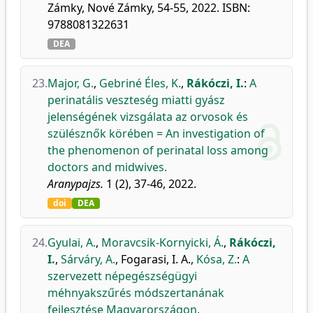
Zámky, Nové Zámky, 54-55, 2022. ISBN:
9788081322631
DEA
23.
Major, G.
,
Gebriné Éles, K.
,
Rákóczi, I.
:
A
perinatális veszteség miatti gyász
jelenségének vizsgálata az orvosok és
szülésznők körében = An investigation of
the phenomenon of perinatal loss among
doctors and midwives.
Aranypajzs.
1 (2), 37-46, 2022.
doi
DEA
24.
Gyulai, A.
,
Moravcsik-Kornyicki, Á.
,
Rákóczi,
I.
,
Sárváry, A.
,
Fogarasi, I. A.
,
Kósa, Z.
:
A
szervezett népegészségügyi
méhnyakszűrés módszertanának
fejlesztése Magyarországon.