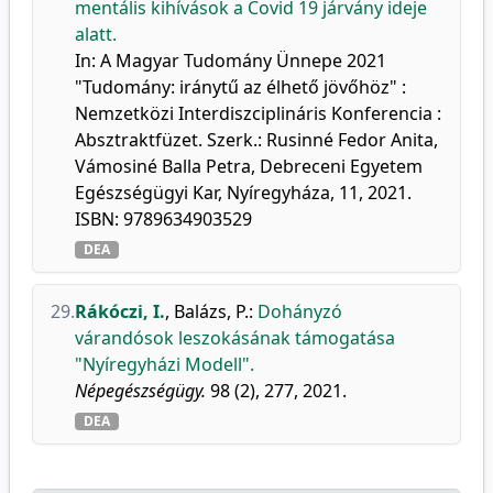
mentális kihívások a Covid 19 járvány ideje
alatt.
In: A Magyar Tudomány Ünnepe 2021
"Tudomány: iránytű az élhető jövőhöz" :
Nemzetközi Interdiszciplináris Konferencia :
Absztraktfüzet. Szerk.: Rusinné Fedor Anita,
Vámosiné Balla Petra, Debreceni Egyetem
Egészségügyi Kar, Nyíregyháza, 11, 2021.
ISBN: 9789634903529
DEA
29.
Rákóczi, I.
,
Balázs, P.
:
Dohányzó
várandósok leszokásának támogatása
"Nyíregyházi Modell".
Népegészségügy.
98 (2), 277, 2021.
DEA