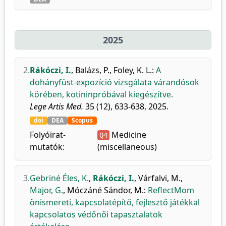
2025
2.
Rákóczi, I.
,
Balázs, P.
,
Foley, K. L.
:
A
dohányfüst-expozíció vizsgálata várandósok
körében, kotininpróbával kiegészítve.
Lege Artis Med.
35 (12), 633-638, 2025.
doi
DEA
Scopus
Folyóirat-
Medicine
Q4
mutatók:
(miscellaneous)
3.
Gebriné Éles, K.
,
Rákóczi, I.
,
Várfalvi, M.
,
Major, G.
,
Móczáné Sándor, M.
:
ReflectMom
önismereti, kapcsolatépítő, fejlesztő játékkal
kapcsolatos védőnői tapasztalatok