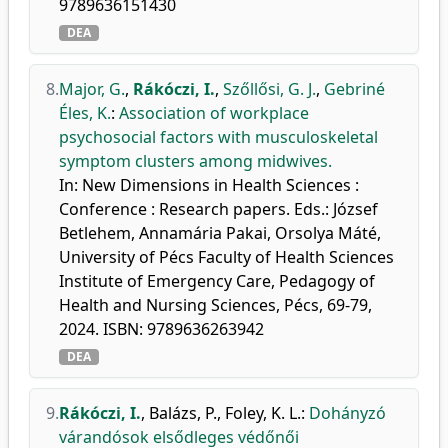
9789636151430
DEA
8.
Major, G.
,
Rákóczi, I.
,
Szőllősi, G. J.
,
Gebriné
Éles, K.
:
Association of workplace
psychosocial factors with musculoskeletal
symptom clusters among midwives.
In: New Dimensions in Health Sciences :
Conference : Research papers. Eds.: József
Betlehem, Annamária Pakai, Orsolya Máté,
University of Pécs Faculty of Health Sciences
Institute of Emergency Care, Pedagogy of
Health and Nursing Sciences, Pécs, 69-79,
2024. ISBN: 9789636263942
DEA
9.
Rákóczi, I.
,
Balázs, P.
,
Foley, K. L.
:
Dohányzó
várandósok elsődleges védőnői