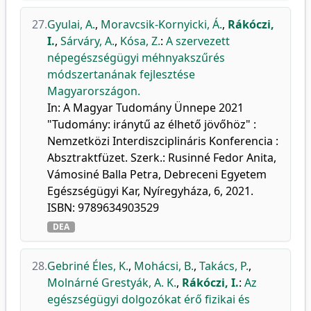
27.
Gyulai, A.
,
Moravcsik-Kornyicki, Á.
,
Rákóczi,
I.
,
Sárváry, A.
,
Kósa, Z.
:
A szervezett
népegészségügyi méhnyakszűrés
módszertanának fejlesztése
Magyarországon.
In: A Magyar Tudomány Ünnepe 2021
"Tudomány: iránytű az élhető jövőhöz" :
Nemzetközi Interdiszciplináris Konferencia :
Absztraktfüzet. Szerk.: Rusinné Fedor Anita,
Vámosiné Balla Petra, Debreceni Egyetem
Egészségügyi Kar, Nyíregyháza, 6, 2021.
ISBN: 9789634903529
DEA
28.
Gebriné Éles, K.
,
Mohácsi, B.
,
Takács, P.
,
Molnárné Grestyák, A. K.
,
Rákóczi, I.
:
Az
egészségügyi dolgozókat érő fizikai és