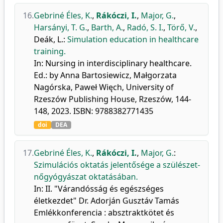
16.
Gebriné Éles, K.
,
Rákóczi, I.
,
Major, G.
,
Harsányi, T. G.
,
Barth, A.
,
Radó, S. I.
,
Törő, V.
,
Deák, L.
:
Simulation education in healthcare
training.
In: Nursing in interdisciplinary healthcare.
Ed.: by Anna Bartosiewicz, Małgorzata
Nagórska, Paweł Więch, University of
Rzeszów Publishing House, Rzeszów, 144-
148, 2023. ISBN: 9788382771435
doi
DEA
17.
Gebriné Éles, K.
,
Rákóczi, I.
,
Major, G.
:
Szimulációs oktatás jelentősége a szülészet-
nőgyógyászat oktatásában.
In: II. "Várandósság és egészséges
életkezdet" Dr. Adorján Gusztáv Tamás
Emlékkonferencia : absztraktkötet és