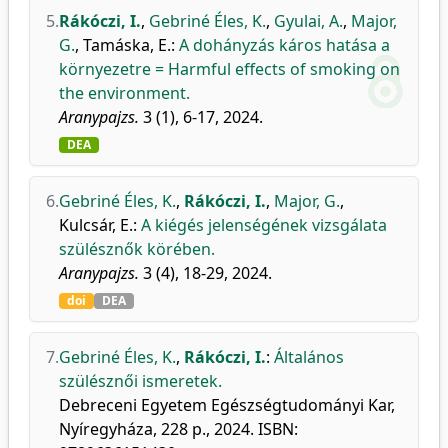
5.
Rákóczi, I.
,
Gebriné Éles, K.
,
Gyulai, A.
,
Major,
G.
,
Tamáska, E.
:
A dohányzás káros hatása a
környezetre = Harmful effects of smoking on
the environment.
Aranypajzs.
3 (1), 6-17, 2024.
DEA
6.
Gebriné Éles, K.
,
Rákóczi, I.
,
Major, G.
,
Kulcsár, E.
:
A kiégés jelenségének vizsgálata
szülésznők körében.
Aranypajzs.
3 (4), 18-29, 2024.
doi
DEA
7.
Gebriné Éles, K.
,
Rákóczi, I.
:
Általános
szülésznői ismeretek.
Debreceni Egyetem Egészségtudományi Kar,
Nyíregyháza, 228 p., 2024. ISBN: