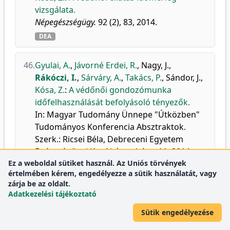
vizsgálata.
Népegészségügy.
92 (2), 83, 2014.
DEA
46.
Gyulai, A.
,
Jávorné Erdei, R.
,
Nagy, J.
,
Rákóczi, I.
,
Sárváry, A.
,
Takács, P.
,
Sándor, J.
,
Kósa, Z.
:
A védőnői gondozómunka
időfelhasználását befolyásoló tényezők.
In: Magyar Tudomány Ünnepe "Útközben"
Tudományos Konferencia Absztraktok.
Szerk.: Ricsei Béla, Debreceni Egyetem
Egészségügyi Kar, Nyíregyháza, 11, 2014.
Ez a weboldal sütiket használ. Az Uniós törvények
DEA
értelmében kérem, engedélyezze a sütik használatát, vagy
zárja be az oldalt.
Adatkezelési tájékoztató
47.
Rákóczi, I.
,
Fogarasi-Grenczer, A.
,
Takács, P.
,
Balázs, P.
,
Foley, K. L.
:
Szoptatási szokások
Sütik engedélyezése
roma és nem roma anyák körében =