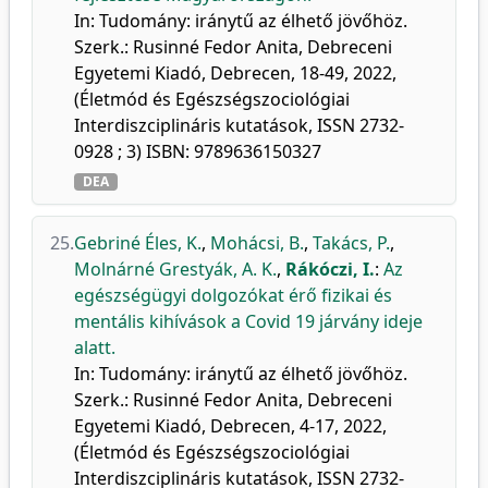
In: Tudomány: iránytű az élhető jövőhöz.
Szerk.: Rusinné Fedor Anita, Debreceni
Egyetemi Kiadó, Debrecen, 18-49, 2022,
(Életmód és Egészségszociológiai
Interdiszciplináris kutatások, ISSN 2732-
0928 ; 3) ISBN: 9789636150327
DEA
25.
Gebriné Éles, K.
,
Mohácsi, B.
,
Takács, P.
,
Molnárné Grestyák, A. K.
,
Rákóczi, I.
:
Az
egészségügyi dolgozókat érő fizikai és
mentális kihívások a Covid 19 járvány ideje
alatt.
In: Tudomány: iránytű az élhető jövőhöz.
Szerk.: Rusinné Fedor Anita, Debreceni
Egyetemi Kiadó, Debrecen, 4-17, 2022,
(Életmód és Egészségszociológiai
Interdiszciplináris kutatások, ISSN 2732-