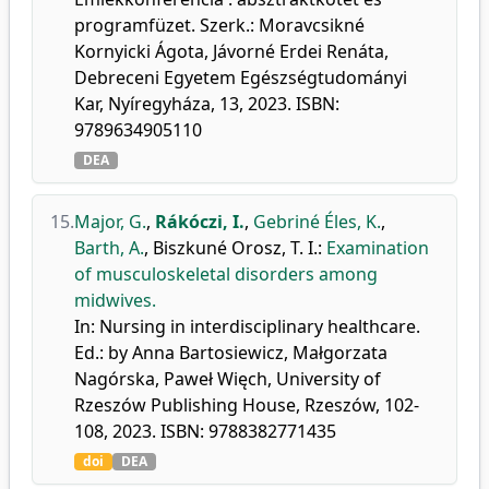
programfüzet. Szerk.: Moravcsikné
Kornyicki Ágota, Jávorné Erdei Renáta,
Debreceni Egyetem Egészségtudományi
Kar, Nyíregyháza, 13, 2023. ISBN:
9789634905110
DEA
15.
Major, G.
,
Rákóczi, I.
,
Gebriné Éles, K.
,
Barth, A.
,
Biszkuné Orosz, T. I.
:
Examination
of musculoskeletal disorders among
midwives.
In: Nursing in interdisciplinary healthcare.
Ed.: by Anna Bartosiewicz, Małgorzata
Nagórska, Paweł Więch, University of
Rzeszów Publishing House, Rzeszów, 102-
108, 2023. ISBN: 9788382771435
doi
DEA