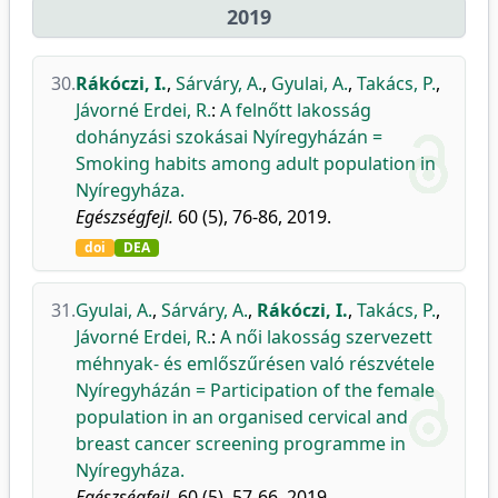
2019
30.
Rákóczi, I.
,
Sárváry, A.
,
Gyulai, A.
,
Takács, P.
,
Jávorné Erdei, R.
:
A felnőtt lakosság
dohányzási szokásai Nyíregyházán =
Smoking habits among adult population in
Nyíregyháza.
Egészségfejl.
60 (5), 76-86, 2019.
doi
DEA
31.
Gyulai, A.
,
Sárváry, A.
,
Rákóczi, I.
,
Takács, P.
,
Jávorné Erdei, R.
:
A női lakosság szervezett
méhnyak- és emlőszűrésen való részvétele
Nyíregyházán = Participation of the female
population in an organised cervical and
breast cancer screening programme in
Nyíregyháza.
Egészségfejl.
60 (5), 57-66, 2019.