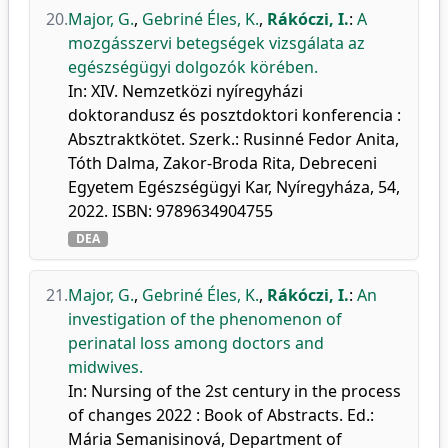
20.
Major, G.
,
Gebriné Éles, K.
,
Rákóczi, I.
:
A
mozgásszervi betegségek vizsgálata az
egészségügyi dolgozók körében.
In: XIV. Nemzetközi nyíregyházi
doktorandusz és posztdoktori konferencia :
Absztraktkötet. Szerk.: Rusinné Fedor Anita,
Tóth Dalma, Zakor-Broda Rita, Debreceni
Egyetem Egészségügyi Kar, Nyíregyháza, 54,
2022. ISBN: 9789634904755
DEA
21.
Major, G.
,
Gebriné Éles, K.
,
Rákóczi, I.
:
An
investigation of the phenomenon of
perinatal loss among doctors and
midwives.
In: Nursing of the 2st century in the process
of changes 2022 : Book of Abstracts. Ed.:
Mária Semanisinová, Department of