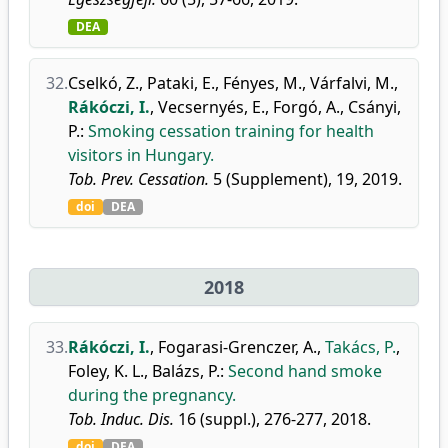
DEA
32.
Cselkó, Z.
,
Pataki, E.
,
Fényes, M.
,
Várfalvi, M.
,
Rákóczi, I.
,
Vecsernyés, E.
,
Forgó, A.
,
Csányi,
P.
:
Smoking cessation training for health
visitors in Hungary.
Tob. Prev. Cessation.
5 (Supplement), 19, 2019.
doi
DEA
2018
33.
Rákóczi, I.
,
Fogarasi-Grenczer, A.
,
Takács, P.
,
Foley, K. L.
,
Balázs, P.
:
Second hand smoke
during the pregnancy.
Tob. Induc. Dis.
16 (suppl.), 276-277, 2018.
doi
DEA