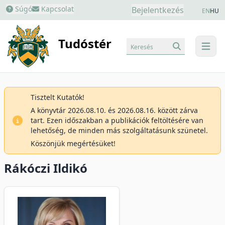
Súgó
Kapcsolat
Bejelentkezés
EN
HU
Tudóstér
Keresés
menu
Tisztelt Kutatók!
A könyvtár 2026.08.10. és 2026.08.16. között zárva
tart. Ezen időszakban a publikációk feltöltésére van
lehetőség, de minden más szolgáltatásunk szünetel.
Köszönjük megértésüket!
Rákóczi Ildikó