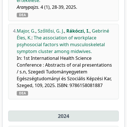
értékelése.
Aranypajzs.
4 (1), 28-39, 2025.
DEA
4.
Major, G.
,
Szőllősi, G. J.
,
Rákóczi, I.
,
Gebriné
Éles, K.
:
The association of workplace
psyhosocial factors with musculoskeletal
symptom cluster among midwives.
In: 1st International Health Science
Conference : Abstracts of oral presentations
/ s.n, Szegedi Tudományegyetem
Egészségtudományi és Szociális Képzési Kar,
Szeged, 109, 2025. ISBN: 9786158081887
DEA
2024