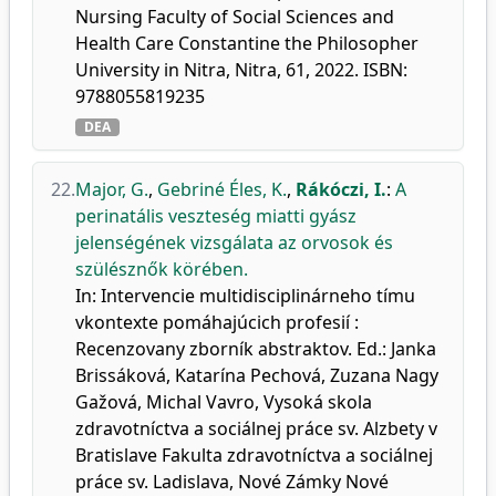
Nursing Faculty of Social Sciences and
Health Care Constantine the Philosopher
University in Nitra, Nitra, 61, 2022. ISBN:
9788055819235
DEA
22.
Major, G.
,
Gebriné Éles, K.
,
Rákóczi, I.
:
A
perinatális veszteség miatti gyász
jelenségének vizsgálata az orvosok és
szülésznők körében.
In: Intervencie multidisciplinárneho tímu
vkontexte pomáhajúcich profesií :
Recenzovany zborník abstraktov. Ed.: Janka
Brissáková, Katarína Pechová, Zuzana Nagy
Gažová, Michal Vavro, Vysoká skola
zdravotníctva a sociálnej práce sv. Alzbety v
Bratislave Fakulta zdravotníctva a sociálnej
práce sv. Ladislava, Nové Zámky Nové