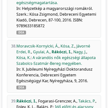
egészségmagatartása.
In: Helyzetkép a magyarországi romákról.
Szerk.: Kósa Zsigmond, Debreceni Egyetemi
Kiadó, Debrecen, 87-100, 2016. ISBN:
9789633185872
DEA
38.
Moravcsik-Kornyicki, Á.
,
Kósa, Z.
,
Jávorné
Erdei, R.
,
Gyulai, A.
,
Rákóczi, I.
,
Nagy, J.
,
Kósa, K.
:
A várandós nők egészségi állapota
Szabolcs-Szatmár-Bereg megyében.
In: X. Jubileumi Nyíregyházi Doktorandusz
Konferencia, Debreceni Egyetem
Egészségügyi Kar, Nyíregyháza, 9, 2016.
DEA
39.
Rákóczi, I.
,
Fogarasi-Grenczer, A.
,
Takács, P.
,
Foley, K. L.
,
Balázs, P.
:
Idő előtti és alacsony