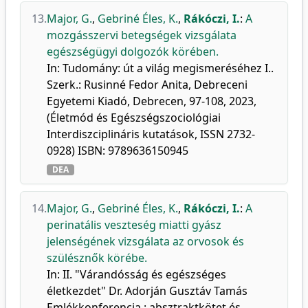
13.
Major, G.
,
Gebriné Éles, K.
,
Rákóczi, I.
:
A
mozgásszervi betegségek vizsgálata
egészségügyi dolgozók körében.
In: Tudomány: út a világ megismeréséhez I..
Szerk.: Rusinné Fedor Anita, Debreceni
Egyetemi Kiadó, Debrecen, 97-108, 2023,
(Életmód és Egészségszociológiai
Interdiszciplináris kutatások, ISSN 2732-
0928) ISBN: 9789636150945
DEA
14.
Major, G.
,
Gebriné Éles, K.
,
Rákóczi, I.
:
A
perinatális veszteség miatti gyász
jelenségének vizsgálata az orvosok és
szülésznők körébe.
In: II. "Várandósság és egészséges
életkezdet" Dr. Adorján Gusztáv Tamás
Emlékkonferencia : absztraktkötet és