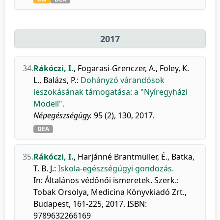
2017
34.
Rákóczi, I.
,
Fogarasi-Grenczer, A.
,
Foley, K.
L.
,
Balázs, P.
:
Dohányzó várandósok
leszokásának támogatása: a "Nyíregyházi
Modell".
Népegészségügy.
95 (2), 130, 2017.
DEA
35.
Rákóczi, I.
,
Harjánné Brantmüller, É.
,
Batka,
T. B. J.
:
Iskola-egészségügyi gondozás.
In: Általános védőnői ismeretek. Szerk.:
Tobak Orsolya, Medicina Könyvkiadó Zrt.,
Budapest, 161-225, 2017. ISBN:
9789632266169