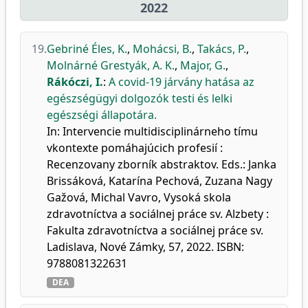
2022
19.
Gebriné Éles, K.
,
Mohácsi, B.
,
Takács, P.
,
Molnárné Grestyák, A. K.
,
Major, G.
,
Rákóczi, I.
:
A covid-19 járvány hatása az
egészségügyi dolgozók testi és lelki
egészségi állapotára.
In: Intervencie multidisciplinárneho tímu
vkontexte pomáhajúcich profesií :
Recenzovany zborník abstraktov. Eds.: Janka
Brissáková, Katarína Pechová, Zuzana Nagy
Gažová, Michal Vavro, Vysoká skola
zdravotníctva a sociálnej práce sv. Alzbety :
Fakulta zdravotníctva a sociálnej práce sv.
Ladislava, Nové Zámky, 57, 2022. ISBN:
9788081322631
DEA