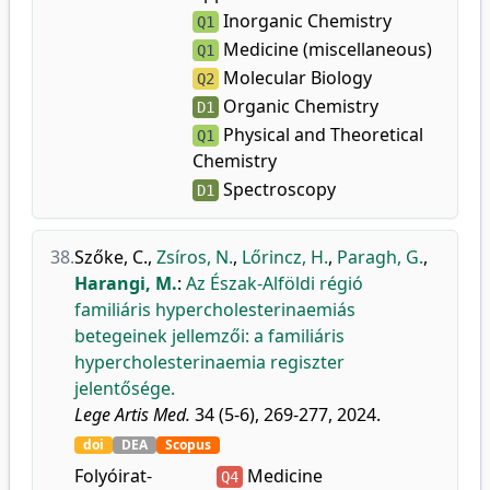
Inorganic Chemistry
Q1
Medicine (miscellaneous)
Q1
Molecular Biology
Q2
Organic Chemistry
D1
Physical and Theoretical
Q1
Chemistry
Spectroscopy
D1
38.
Szőke, C.
,
Zsíros, N.
,
Lőrincz, H.
,
Paragh, G.
,
Harangi, M.
:
Az Észak-Alföldi régió
familiáris hypercholesterinaemiás
betegeinek jellemzői: a familiáris
hypercholesterinaemia regiszter
jelentősége.
Lege Artis Med.
34 (5-6), 269-277, 2024.
doi
DEA
Scopus
Folyóirat-
Medicine
Q4