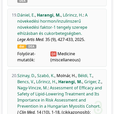
DEA
19.
Dániel, E.
,
Harangi, M.
,
Lőrincz, H.
:
A
növekedési hormon/inzulinszerű
növekedési faktor-1 tengely szerepe
elhízásban és cukorbetegségben.
Lege Artis Med.
35 (9), 427-433, 2025.
doi
DEA
Folyóirat-
Medicine
Q4
mutatók:
(miscellaneous)
20.
Szinay, D.
,
Szabó, K.
,
Molnár, H.
,
Béldi, T.
,
Bencs, V.
,
Lőrincz, H.
,
Harangi, M.
,
Griger, Z.
,
Nagy-Vincze, M.
:
Assessment of Efficacy and
Safety of Lipid-Lowering Treatment and Its
Importance in Risk Assessment and
Prevention in a Hungarian Myositis Cohort.
J Clin Med.
14 (10), 1-18, (cikkazonosító: