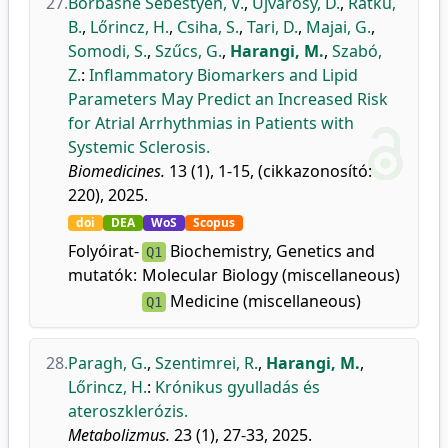
27.
Borbásné Sebestyén, V.
,
Ujvárosy, D.
,
Ratku,
B.
,
Lőrincz, H.
,
Csiha, S.
,
Tari, D.
,
Majai, G.
,
Somodi, S.
,
Szűcs, G.
,
Harangi, M.
,
Szabó,
Z.
:
Inflammatory Biomarkers and Lipid
Parameters May Predict an Increased Risk
for Atrial Arrhythmias in Patients with
Systemic Sclerosis.
Biomedicines.
13 (1), 1-15, (cikkazonosító:
220), 2025.
doi
DEA
WoS
Scopus
Folyóirat-
Biochemistry, Genetics and
Q1
mutatók:
Molecular Biology (miscellaneous)
Medicine (miscellaneous)
Q1
28.
Paragh, G.
,
Szentimrei, R.
,
Harangi, M.
,
Lőrincz, H.
:
Krónikus gyulladás és
ateroszklerózis.
Metabolizmus.
23 (1), 27-33, 2025.