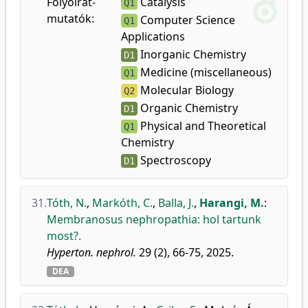
Folyóirat-
Catalysis
Q1
mutatók:
Computer Science
Q1
Applications
Inorganic Chemistry
D1
Medicine (miscellaneous)
Q1
Molecular Biology
Q2
Organic Chemistry
D1
Physical and Theoretical
Q1
Chemistry
Spectroscopy
D1
31.
Tóth, N.
,
Markóth, C.
,
Balla, J.
,
Harangi, M.
:
Membranosus nephropathia: hol tartunk
most?.
Hyperton. nephrol.
29 (2), 66-75, 2025.
DEA