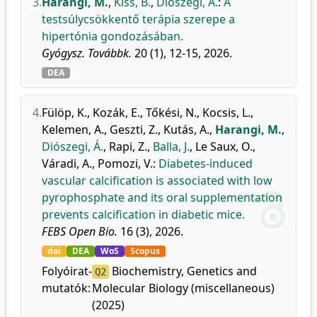
3.
Harangi, M.
,
Kiss, B.
,
Diószegi, Á.
:
A
testsúlycsökkentő terápia szerepe a
hipertónia gondozásában.
Gyógysz. Továbbk.
20 (1), 12-15, 2026.
DEA
4.
Fülöp, K.
,
Kozák, E.
,
Tőkési, N.
,
Kocsis, L.
,
Kelemen, A.
,
Geszti, Z.
,
Kutás, A.
,
Harangi, M.
,
Diószegi, Á.
,
Rapi, Z.
,
Balla, J.
,
Le Saux, O.
,
Váradi, A.
,
Pomozi, V.
:
Diabetes-induced
vascular calcification is associated with low
pyrophosphate and its oral supplementation
prevents calcification in diabetic mice.
FEBS Open Bio.
16 (3), 2026.
doi
DEA
WoS
Scopus
Folyóirat-
Biochemistry, Genetics and
Q2
mutatók:
Molecular Biology (miscellaneous)
(2025)