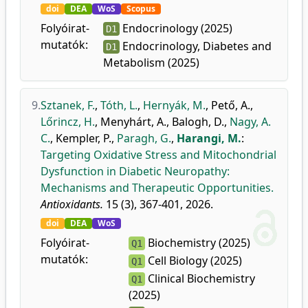
doi
DEA
WoS
Scopus
Folyóirat-
Endocrinology (2025)
D1
mutatók:
Endocrinology, Diabetes and
D1
Metabolism (2025)
9.
Sztanek, F.
,
Tóth, L.
,
Hernyák, M.
,
Pető, A.
,
Lőrincz, H.
,
Menyhárt, A.
,
Balogh, D.
,
Nagy, A.
C.
,
Kempler, P.
,
Paragh, G.
,
Harangi, M.
:
Targeting Oxidative Stress and Mitochondrial
Dysfunction in Diabetic Neuropathy:
Mechanisms and Therapeutic Opportunities.
Antioxidants.
15 (3), 367-401, 2026.
doi
DEA
WoS
Folyóirat-
Biochemistry (2025)
Q1
mutatók:
Cell Biology (2025)
Q1
Clinical Biochemistry
Q1
(2025)