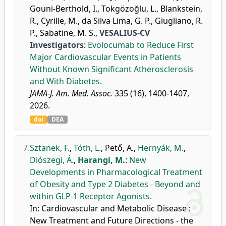
Gouni-Berthold, I.
,
Tokgözoğlu, L.
,
Blankstein,
R.
,
Cyrille, M.
,
da Silva Lima, G. P.
,
Giugliano, R.
P.
,
Sabatine, M. S.
,
VESALIUS-CV
Investigators
:
Evolocumab to Reduce First
Major Cardiovascular Events in Patients
Without Known Significant Atherosclerosis
and With Diabetes.
JAMA-J. Am. Med. Assoc.
335 (16), 1400-1407,
2026.
doi
DEA
7.
Sztanek, F.
,
Tóth, L.
,
Pető, A.
,
Hernyák, M.
,
Diószegi, Á.
,
Harangi, M.
:
New
Developments in Pharmacological Treatment
of Obesity and Type 2 Diabetes - Beyond and
within GLP-1 Receptor Agonists.
In: Cardiovascular and Metabolic Disease :
New Treatment and Future Directions - the