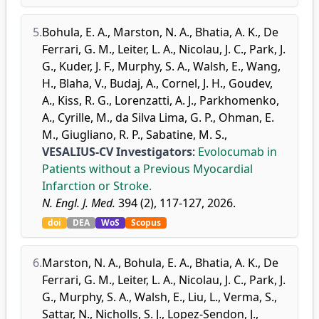
5.
Bohula, E. A.
,
Marston, N. A.
,
Bhatia, A. K.
,
De
Ferrari, G. M.
,
Leiter, L. A.
,
Nicolau, J. C.
,
Park, J.
G.
,
Kuder, J. F.
,
Murphy, S. A.
,
Walsh, E.
,
Wang,
H.
,
Blaha, V.
,
Budaj, A.
,
Cornel, J. H.
,
Goudev,
A.
,
Kiss, R. G.
,
Lorenzatti, A. J.
,
Parkhomenko,
A.
,
Cyrille, M.
,
da Silva Lima, G. P.
,
Ohman, E.
M.
,
Giugliano, R. P.
,
Sabatine, M. S.
,
VESALIUS-CV Investigators
:
Evolocumab in
Patients without a Previous Myocardial
Infarction or Stroke.
N. Engl. J. Med.
394 (2), 117-127, 2026.
doi
DEA
WoS
Scopus
6.
Marston, N. A.
,
Bohula, E. A.
,
Bhatia, A. K.
,
De
Ferrari, G. M.
,
Leiter, L. A.
,
Nicolau, J. C.
,
Park, J.
G.
,
Murphy, S. A.
,
Walsh, E.
,
Liu, L.
,
Verma, S.
,
Sattar, N.
,
Nicholls, S. J.
,
Lopez-Sendon, J.
,