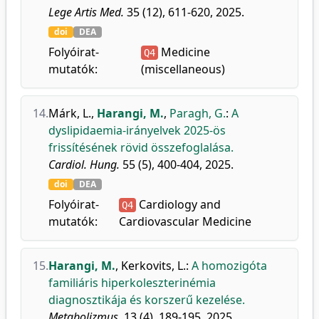
Lege Artis Med.
35 (12), 611-620, 2025.
doi
DEA
Folyóirat-
Medicine
Q4
mutatók:
(miscellaneous)
14.
Márk, L.
,
Harangi, M.
,
Paragh, G.
:
A
dyslipidaemia-irányelvek 2025-ös
frissítésének rövid összefoglalása.
Cardiol. Hung.
55 (5), 400-404, 2025.
doi
DEA
Folyóirat-
Cardiology and
Q4
mutatók:
Cardiovascular Medicine
15.
Harangi, M.
,
Kerkovits, L.
:
A homozigóta
familiáris hiperkoleszterinémia
diagnosztikája és korszerű kezelése.
Metabolizmus.
13 (4), 189-195, 2025.