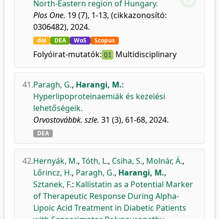
North-Eastern region of Hungary.
Plos One.
19 (7), 1-13, (cikkazonosító:
0306482), 2024.
doi
DEA
WoS
Scopus
Folyóirat-mutatók:
Multidisciplinary
Q1
41.
Paragh, G.
,
Harangi, M.
:
Hyperlipoproteinaemiák és kezelési
lehetőségeik.
Orvostovábbk. szle.
31 (3), 61-68, 2024.
DEA
42.
Hernyák, M.
,
Tóth, L.
,
Csiha, S.
,
Molnár, Á.
,
Lőrincz, H.
,
Paragh, G.
,
Harangi, M.
,
Sztanek, F.
:
Kallistatin as a Potential Marker
of Therapeutic Response During Alpha-
Lipoic Acid Treatment in Diabetic Patients