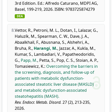
3rd Edition. Ed.: Alfredo Caturano, MDPI AG,
Basel, 199-219, 2026. ISBN: 9783725874279
DEA
8.
Vettor, R.
,
Petroni, M. L.
,
Dotan, I.
,
Lalazar, G.
,
Haluzík, M.
,
Spearman, C. W.
,
Dave, J. A.
,
Abaalkhail, F.
,
Abusnana, S.
,
Alshehri, A.
,
Bruha, R.
,
Harangi, M.
,
Jazzar, A.
,
Kukla, M.
,
Kumar, S.
,
Lambadiari, V.
,
Papatheodoridis,
G.
,
Papp, M.
,
Petta, S.
,
Pop, C. S.
,
Stoian, A. P.
,
Tomasiewicz, K.
:
Overcoming the barriers in
the screening, diagnosis, and follow-up of
patients with metabolic dysfunction-
associated steatotic liver disease (MASLD)
and metabolic dysfunction-associated
steatohepatitis (MASH).
Rev. Endocr. Metab. Disord.
27 (2), 213-235,
2026.