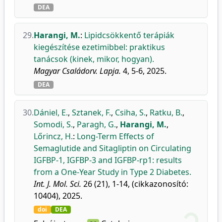
DEA
29.
Harangi, M.
:
Lipidcsökkentő terápiák
kiegészítése ezetimibbel: praktikus
tanácsok (kinek, mikor, hogyan).
Magyar Családorv. Lapja.
4, 5-6, 2025.
DEA
30.
Dániel, E.
,
Sztanek, F.
,
Csiha, S.
,
Ratku, B.
,
Somodi, S.
,
Paragh, G.
,
Harangi, M.
,
Lőrincz, H.
:
Long-Term Effects of
Semaglutide and Sitagliptin on Circulating
IGFBP-1, IGFBP-3 and IGFBP-rp1: results
from a One-Year Study in Type 2 Diabetes.
Int. J. Mol. Sci.
26 (21), 1-14, (cikkazonosító:
10404), 2025.
doi
DEA