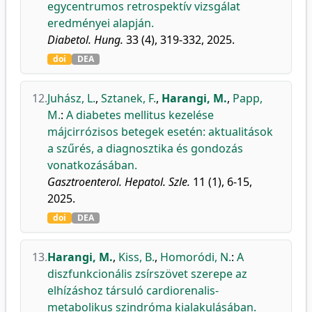
egycentrumos retrospektív vizsgálat
eredményei alapján.
Diabetol. Hung.
33 (4), 319-332, 2025.
doi
DEA
12.
Juhász, L.
,
Sztanek, F.
,
Harangi, M.
,
Papp,
M.
:
A diabetes mellitus kezelése
májcirrózisos betegek esetén: aktualitások
a szűrés, a diagnosztika és gondozás
vonatkozásában.
Gasztroenterol. Hepatol. Szle.
11 (1), 6-15,
2025.
doi
DEA
13.
Harangi, M.
,
Kiss, B.
,
Homoródi, N.
:
A
diszfunkcionális zsírszövet szerepe az
elhízáshoz társuló cardiorenalis-
metabolikus szindróma kialakulásában.