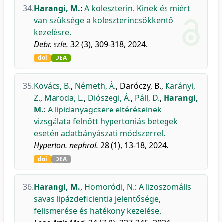
34.
Harangi, M.
:
A koleszterin. Kinek és miért
van szüksége a koleszterincsökkentő
kezelésre.
Debr. szle.
32 (3), 309-318, 2024.
doi
DEA
35.
Kovács, B.
,
Németh, Á.
,
Daróczy, B.
,
Karányi,
Z.
,
Maroda, L.
,
Diószegi, Á.
,
Páll, D.
,
Harangi,
M.
:
A lipidanyagcsere eltéréseinek
vizsgálata felnőtt hypertoniás betegek
esetén adatbányászati módszerrel.
Hyperton. nephrol.
28 (1), 13-18, 2024.
doi
DEA
36.
Harangi, M.
,
Homoródi, N.
:
A lizoszomális
savas lipázdeficientia jelentősége,
felismerése és hatékony kezelése.