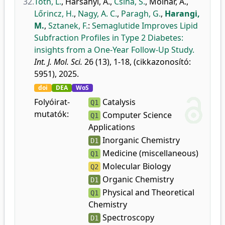
32.
Tóth, L.
,
Harsányi, A.
,
Csiha, S.
,
Molnár, Á.
,
Lőrincz, H.
,
Nagy, A. C.
,
Paragh, G.
,
Harangi,
M.
,
Sztanek, F.
:
Semaglutide Improves Lipid
Subfraction Profiles in Type 2 Diabetes:
insights from a One-Year Follow-Up Study.
Int. J. Mol. Sci.
26 (13), 1-18, (cikkazonosító:
5951), 2025.
doi
DEA
WoS
Folyóirat-
Catalysis
Q1
mutatók:
Computer Science
Q1
Applications
Inorganic Chemistry
D1
Medicine (miscellaneous)
Q1
Molecular Biology
Q2
Organic Chemistry
D1
Physical and Theoretical
Q1
Chemistry
Spectroscopy
D1