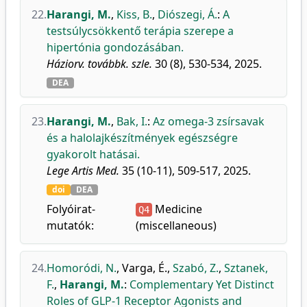
22.
Harangi, M.
,
Kiss, B.
,
Diószegi, Á.
:
A
testsúlycsökkentő terápia szerepe a
hipertónia gondozásában.
Háziorv. továbbk. szle.
30 (8), 530-534, 2025.
DEA
23.
Harangi, M.
,
Bak, I.
:
Az omega-3 zsírsavak
és a halolajkészítmények egészségre
gyakorolt hatásai.
Lege Artis Med.
35 (10-11), 509-517, 2025.
doi
DEA
Folyóirat-
Medicine
Q4
mutatók:
(miscellaneous)
24.
Homoródi, N.
,
Varga, É.
,
Szabó, Z.
,
Sztanek,
F.
,
Harangi, M.
:
Complementary Yet Distinct
Roles of GLP-1 Receptor Agonists and