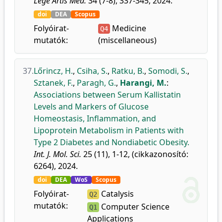
Lege Artis Med.
34 (7-8), 337-345, 2024.
doi
DEA
Scopus
Folyóirat-
Medicine
Q4
mutatók:
(miscellaneous)
37.
Lőrincz, H.
,
Csiha, S.
,
Ratku, B.
,
Somodi, S.
,
Sztanek, F.
,
Paragh, G.
,
Harangi, M.
:
Associations between Serum Kallistatin
Levels and Markers of Glucose
Homeostasis, Inflammation, and
Lipoprotein Metabolism in Patients with
Type 2 Diabetes and Nondiabetic Obesity.
Int. J. Mol. Sci.
25 (11), 1-12, (cikkazonosító:
6264), 2024.
doi
DEA
WoS
Scopus
Folyóirat-
Catalysis
Q2
mutatók:
Computer Science
Q1
Applications