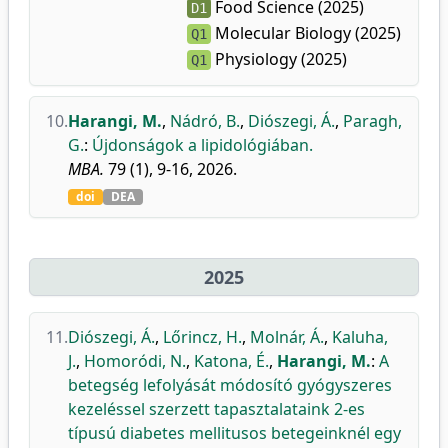
Food Science (2025)
D1
Molecular Biology (2025)
Q1
Physiology (2025)
Q1
10.
Harangi, M.
,
Nádró, B.
,
Diószegi, Á.
,
Paragh,
G.
:
Újdonságok a lipidológiában.
MBA.
79 (1), 9-16, 2026.
doi
DEA
2025
11.
Diószegi, Á.
,
Lőrincz, H.
,
Molnár, Á.
,
Kaluha,
J.
,
Homoródi, N.
,
Katona, É.
,
Harangi, M.
:
A
betegség lefolyását módosító gyógyszeres
kezeléssel szerzett tapasztalataink 2-es
típusú diabetes mellitusos betegeinknél egy