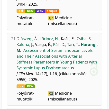
3404), 2025.
doi
DEA
WoS
Scopus
Folyóirat-
Medicine
Q2
mutatók:
(miscellaneous)
21.
Diószegi, Á.
,
Lőrincz, H.
,
Kaáli, E.
,
Csiha, S.
,
Kaluha, J.
,
Varga, É.
,
Páll, D.
,
Tarr, T.
,
Harangi,
M.
:
Assessment of Serum Endocan Levels
and Their Associations with Arterial
Stiffness Parameters in Young Patients with
Systemic Lupus Erythematosus.
J Clin Med.
14 (17), 1-16, (cikkazonosító:
5955), 2025.
doi
DEA
Folyóirat-
Medicine
Q2
mutatók:
(miscellaneous)