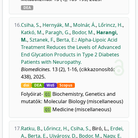
DEA
16.
Csiha, S.
,
Hernyák, M.
,
Molnár, Á.
,
Lőrincz, H.
,
Katkó, M.
,
Paragh, G.
,
Bodor, M.
,
Harangi,
M.
,
Sztanek, F.
,
Berta, E.
:
Alpha-Lipoic Acid
Treatment Reduces the Levels of Advanced
End Glycation Products in Type 2 Diabetes
Patients with Neuropathy.
Biomedicines.
13 (2), 1-16, (cikkazonosító:
438), 2025.
doi
DEA
WoS
Scopus
Folyóirat-
Biochemistry, Genetics and
Q1
mutatók:
Molecular Biology (miscellaneous)
Medicine (miscellaneous)
Q1
17.
Ratku, B.
,
Lőrincz, H.
,
Csiha, S.
,
Biró, L.
,
Erdei,
A.
,
Berta, E.
,
Ujvárosy, D.
,
Bodor, M.
,
Nagy, E.