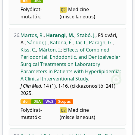
doi
DEA
Folyóirat-
Medicine
Q2
mutatók:
(miscellaneous)
26.
Martos, R.
,
Harangi, M.
,
Szabó, J.
,
Földvári,
A.
,
Sándor, J.
,
Katona, É.
,
Tar, I.
,
Paragh, G.
,
Kiss, C.
,
Márton, I.
:
Effects of Combined
Periodontal, Endodontic, and Dentoalveolar
Surgical Treatments on Laboratory
Parameters in Patients with Hyperlipidemia:
A Clinical Interventional Study.
J Clin Med.
14 (1), 1-16, (cikkazonosító: 241),
2025.
doi
DEA
WoS
Scopus
Folyóirat-
Medicine
Q2
mutatók:
(miscellaneous)