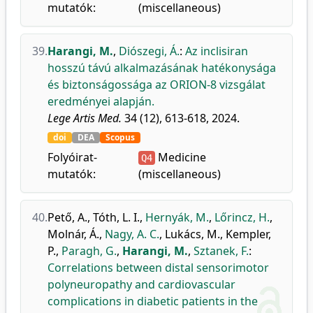
mutatók:
(miscellaneous)
39.
Harangi, M.
,
Diószegi, Á.
:
Az inclisiran
hosszú távú alkalmazásának hatékonysága
és biztonságossága az ORION-8 vizsgálat
eredményei alapján.
Lege Artis Med.
34 (12), 613-618, 2024.
doi
DEA
Scopus
Folyóirat-
Medicine
Q4
mutatók:
(miscellaneous)
40.
Pető, A.
,
Tóth, L. I.
,
Hernyák, M.
,
Lőrincz, H.
,
Molnár, Á.
,
Nagy, A. C.
,
Lukács, M.
,
Kempler,
P.
,
Paragh, G.
,
Harangi, M.
,
Sztanek, F.
:
Correlations between distal sensorimotor
polyneuropathy and cardiovascular
complications in diabetic patients in the