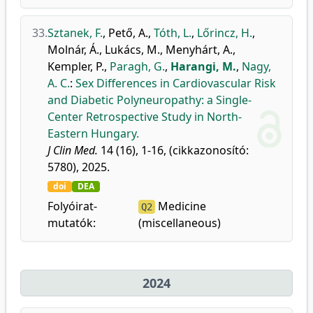
33.
Sztanek, F.
,
Pető, A.
,
Tóth, L.
,
Lőrincz, H.
,
Molnár, Á.
,
Lukács, M.
,
Menyhárt, A.
,
Kempler, P.
,
Paragh, G.
,
Harangi, M.
,
Nagy,
A. C.
:
Sex Differences in Cardiovascular Risk
and Diabetic Polyneuropathy: a Single-
Center Retrospective Study in North-
Eastern Hungary.
J Clin Med.
14 (16), 1-16, (cikkazonosító:
5780), 2025.
doi
DEA
Folyóirat-
Medicine
Q2
mutatók:
(miscellaneous)
2024