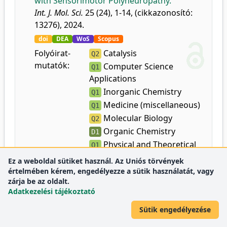
with Sensorimotor Polyneuropathy.
Int. J. Mol. Sci.
25 (24), 1-14, (cikkazonosító:
13276), 2024.
doi
DEA
WoS
Scopus
Folyóirat-
Catalysis
Q2
mutatók:
Computer Science
Q1
Applications
Inorganic Chemistry
Q1
Medicine (miscellaneous)
Q1
Molecular Biology
Q2
Organic Chemistry
D1
Physical and Theoretical
Q1
Chemistry
Ez a weboldal sütiket használ. Az Uniós törvények
Spectroscopy
értelmében kérem, engedélyezze a sütik használatát, vagy
D1
zárja be az oldalt.
Adatkezelési tájékoztató
43.
Berta, E.
,
Halmi, S.
,
Molnár, I.
,
Hutkai, D.
,
Sütik engedélyezése
Csiha, S.
,
Bhattoa, H. P.
,
Lőrincz, H.
,
Somodi,
S.
,
Katkó, M.
,
Harangi, M.
,
Paragh, G.
,
Nagy,