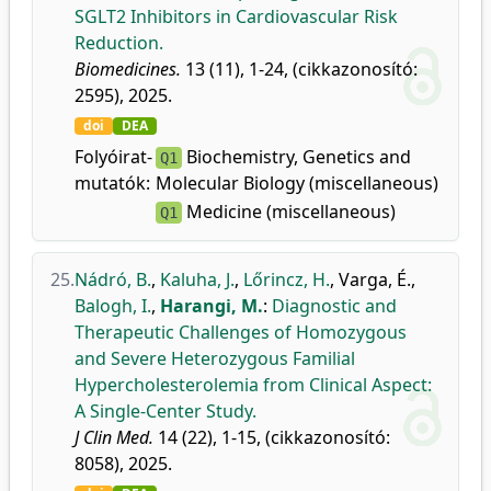
SGLT2 Inhibitors in Cardiovascular Risk
Reduction.
Biomedicines.
13 (11), 1-24, (cikkazonosító:
2595), 2025.
doi
DEA
Folyóirat-
Biochemistry, Genetics and
Q1
mutatók:
Molecular Biology (miscellaneous)
Medicine (miscellaneous)
Q1
25.
Nádró, B.
,
Kaluha, J.
,
Lőrincz, H.
,
Varga, É.
,
Balogh, I.
,
Harangi, M.
:
Diagnostic and
Therapeutic Challenges of Homozygous
and Severe Heterozygous Familial
Hypercholesterolemia from Clinical Aspect:
A Single-Center Study.
J Clin Med.
14 (22), 1-15, (cikkazonosító:
8058), 2025.