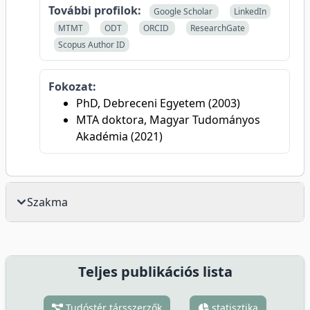
További profilok:
Google Scholar
LinkedIn
MTMT
ODT
ORCID
ResearchGate
Scopus Author ID
Fokozat:
PhD, Debreceni Egyetem (2003)
MTA doktora, Magyar Tudományos
Akadémia (2021)
Szakma
Teljes publikációs lista
Tudóstér társszerzők
statisztika