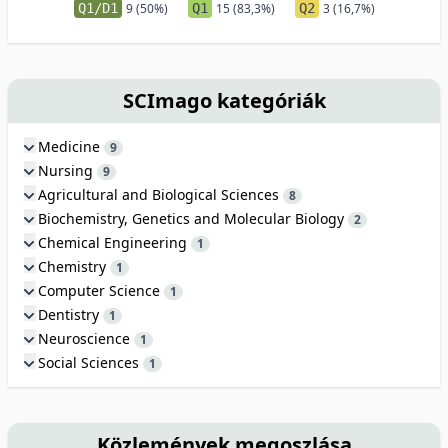
Q1/D1
9 (50%)
Q1
15 (83,3%)
Q2
3 (16,7%)
SCImago kategóriák
Medicine
9
Nursing
9
Agricultural and Biological Sciences
8
Biochemistry, Genetics and Molecular Biology
2
Chemical Engineering
1
Chemistry
1
Computer Science
1
Dentistry
1
Neuroscience
1
Social Sciences
1
Közlemények megoszlása