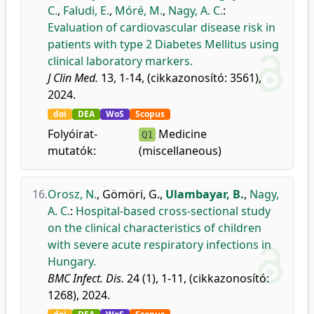
C.
,
Faludi, E.
,
Móré, M.
,
Nagy, A. C.
:
Evaluation of cardiovascular disease risk in
patients with type 2 Diabetes Mellitus using
clinical laboratory markers.
J Clin Med.
13, 1-14, (cikkazonosító: 3561),
2024.
doi
DEA
WoS
Scopus
Folyóirat-
Medicine
Q1
mutatók:
(miscellaneous)
16.
Orosz, N.
,
Gömöri, G.
,
Ulambayar, B.
,
Nagy,
A. C.
:
Hospital-based cross-sectional study
on the clinical characteristics of children
with severe acute respiratory infections in
Hungary.
BMC Infect. Dis.
24 (1), 1-11, (cikkazonosító:
1268), 2024.