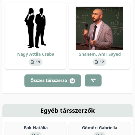
Nagy Attila Csaba
Ghanem, Amr Sayed
19
12
Összes társszerző
18
Egyéb társszerzők
Bak Natália
Gömöri Gabriella