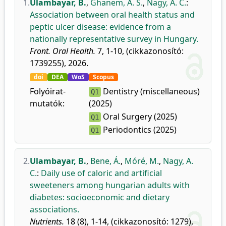
1.
Ulambayar, B.
,
Ghanem, A. S.
,
Nagy, A. C.
:
Association between oral health status and
peptic ulcer disease: evidence from a
nationally representative survey in Hungary.
Front. Oral Health.
7, 1-10, (cikkazonosító:
1739255), 2026.
doi
DEA
WoS
Scopus
Folyóirat-
Dentistry (miscellaneous)
Q1
mutatók:
(2025)
Oral Surgery (2025)
Q1
Periodontics (2025)
Q1
2.
Ulambayar, B.
,
Bene, Á.
,
Móré, M.
,
Nagy, A.
C.
:
Daily use of caloric and artificial
sweeteners among hungarian adults with
diabetes: socioeconomic and dietary
associations.
Nutrients.
18 (8), 1-14, (cikkazonosító: 1279),