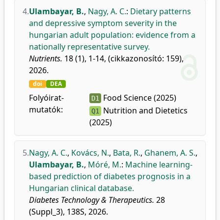
4.
Ulambayar, B.
,
Nagy, A. C.
:
Dietary patterns
and depressive symptom severity in the
hungarian adult population: evidence from a
nationally representative survey.
Nutrients.
18 (1), 1-14, (cikkazonosító: 159),
2026.
doi
DEA
Folyóirat-
Food Science (2025)
D1
mutatók:
Nutrition and Dietetics
Q1
(2025)
5.
Nagy, A. C.
,
Kovács, N.
,
Bata, R.
,
Ghanem, A. S.
,
Ulambayar, B.
,
Móré, M.
:
Machine learning-
based prediction of diabetes prognosis in a
Hungarian clinical database.
Diabetes Technology & Therapeutics.
28
(Suppl_3), 138S, 2026.