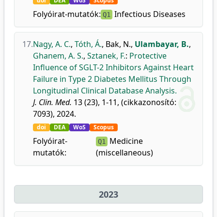
doi
DEA
WoS
Scopus
Folyóirat-mutatók:
Infectious Diseases
Q1
17.
Nagy, A. C.
,
Tóth, Á.
,
Bak, N.
,
Ulambayar, B.
,
Ghanem, A. S.
,
Sztanek, F.
:
Protective
Influence of SGLT-2 Inhibitors Against Heart
Failure in Type 2 Diabetes Mellitus Through
Longitudinal Clinical Database Analysis.
J. Clin. Med.
13 (23), 1-11, (cikkazonosító:
7093), 2024.
doi
DEA
WoS
Scopus
Folyóirat-
Medicine
Q1
mutatók:
(miscellaneous)
2023