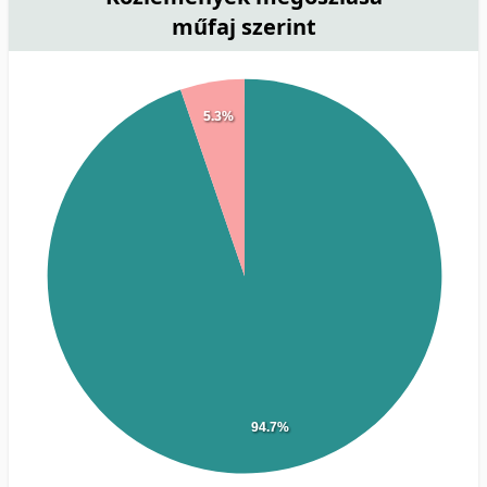
műfaj szerint
5.3%
94.7%