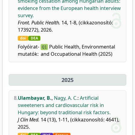
smoking cessation among Hungarian adults:
evidence from the European health interview
survey.
Front. Public Health.
14, 1-8, (cikkazonosító:
1739272), 2026.
doi
DEA
Folyóirat-
Public Health, Environmental
Q1
mutatók:
and Occupational Health (2025)
2025
8.
Ulambayar, B.
,
Nagy, A. C.
:
Artificial
sweeteners and cardiovascular risk in
Hungary: beyond traditional risk factors.
J Clin Med.
14 (13), 1-11, (cikkazonosító: 4641),
2025.