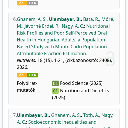
doi
DEA
6.
Ghanem, A. S.
,
Ulambayar, B.
,
Bata, R.
,
Móré,
M.
,
Jávorné Erdei, R.
,
Nagy, A. C.
:
Nutritional
Risk Profiles and Poor Self-Perceived Oral
Health in Hungarian Adults: a Population-
Based Study with Monte Carlo Population-
Attributable Fraction Estimation.
Nutrients.
18 (15), 1-21, (cikkazonosító: 2408),
2026.
doi
DEA
Folyóirat-
Food Science (2025)
D1
mutatók:
Nutrition and Dietetics
Q1
(2025)
7.
Ulambayar, B.
,
Ghanem, A. S.
,
Tóth, Á.
,
Nagy,
A. C.
:
Socioeconomic inequalities and