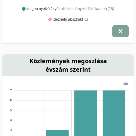
idegen nyelvű folyóiratközlemény külföldi lapban
(18)
idézhető absztrakt
(1)
Közlemények megoszlása
évszám szerint
7
6
5
4
3