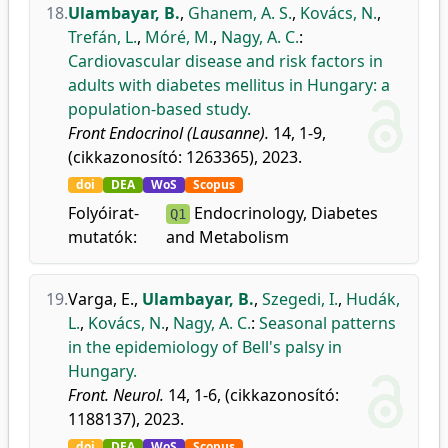
18.
Ulambayar, B.
,
Ghanem, A. S.
,
Kovács, N.
,
Trefán, L.
,
Móré, M.
,
Nagy, A. C.
:
Cardiovascular disease and risk factors in
adults with diabetes mellitus in Hungary: a
population-based study.
Front Endocrinol (Lausanne).
14, 1-9,
(cikkazonosító: 1263365), 2023.
doi
DEA
WoS
Scopus
Folyóirat-
Endocrinology, Diabetes
Q1
mutatók:
and Metabolism
19.
Varga, E.
,
Ulambayar, B.
,
Szegedi, I.
,
Hudák,
L.
,
Kovács, N.
,
Nagy, A. C.
:
Seasonal patterns
in the epidemiology of Bell's palsy in
Hungary.
Front. Neurol.
14, 1-6, (cikkazonosító:
1188137), 2023.
doi
DEA
WoS
Scopus