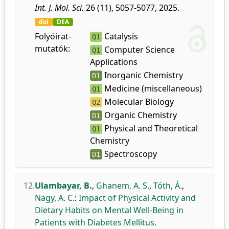
Int. J. Mol. Sci.
26 (11), 5057-5077, 2025.
doi
DEA
Folyóirat-
Catalysis
Q1
mutatók:
Computer Science
Q1
Applications
Inorganic Chemistry
D1
Medicine (miscellaneous)
Q1
Molecular Biology
Q2
Organic Chemistry
D1
Physical and Theoretical
Q1
Chemistry
Spectroscopy
D1
12.
Ulambayar, B.
,
Ghanem, A. S.
,
Tóth, Á.
,
Nagy, A. C.
:
Impact of Physical Activity and
Dietary Habits on Mental Well-Being in
Patients with Diabetes Mellitus.