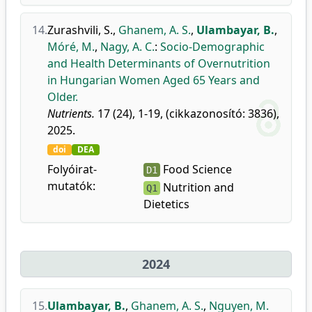
14.
Zurashvili, S.
,
Ghanem, A. S.
,
Ulambayar, B.
,
Móré, M.
,
Nagy, A. C.
:
Socio-Demographic
and Health Determinants of Overnutrition
in Hungarian Women Aged 65 Years and
Older.
Nutrients.
17 (24), 1-19, (cikkazonosító: 3836),
2025.
doi
DEA
Folyóirat-
Food Science
D1
mutatók:
Nutrition and
Q1
Dietetics
2024
15.
Ulambayar, B.
,
Ghanem, A. S.
,
Nguyen, M.