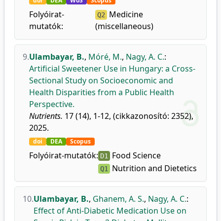
doi
DEA
WoS
Scopus
Folyóirat-
Medicine
Q2
mutatók:
(miscellaneous)
9.
Ulambayar, B.
,
Móré, M.
,
Nagy, A. C.
:
Artificial Sweetener Use in Hungary: a Cross-
Sectional Study on Socioeconomic and
Health Disparities from a Public Health
Perspective.
Nutrients.
17 (14), 1-12, (cikkazonosító: 2352),
2025.
doi
DEA
Scopus
Folyóirat-mutatók:
Food Science
D1
Nutrition and Dietetics
Q1
10.
Ulambayar, B.
,
Ghanem, A. S.
,
Nagy, A. C.
:
Effect of Anti-Diabetic Medication Use on