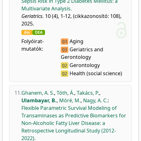
Sepsis Risk in Type 2 Diabetes Mellitus: a
Multivariate Analysis.
Geriatrics.
10 (4), 1-12, (cikkazonosító: 108),
2025.
doi
DEA
Folyóirat-
Aging
Q3
mutatók:
Geriatrics and
Q3
Gerontology
Gerontology
Q2
Health (social science)
Q2
11.
Ghanem, A. S.
,
Tóth, Á.
,
Takács, P.
,
Ulambayar, B.
,
Móré, M.
,
Nagy, A. C.
:
Flexible Parametric Survival Modeling of
Transaminases as Predictive Biomarkers for
Non-Alcoholic Fatty Liver Disease: a
Retrospective Longitudinal Study (2012-
2022).