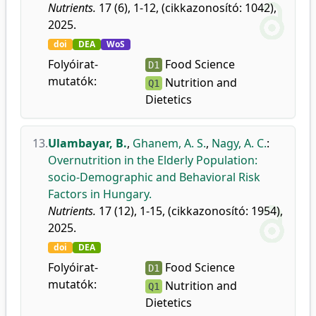
Nutrients.
17 (6), 1-12, (cikkazonosító: 1042),
2025.
doi
DEA
WoS
Folyóirat-
Food Science
D1
mutatók:
Nutrition and
Q1
Dietetics
13.
Ulambayar, B.
,
Ghanem, A. S.
,
Nagy, A. C.
:
Overnutrition in the Elderly Population:
socio-Demographic and Behavioral Risk
Factors in Hungary.
Nutrients.
17 (12), 1-15, (cikkazonosító: 1954),
2025.
doi
DEA
Folyóirat-
Food Science
D1
mutatók:
Nutrition and
Q1
Dietetics