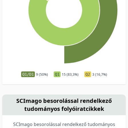
Q1/D1
9 (50%)
Q1
15 (83,3%)
Q2
3 (16,7%)
SCImago besorolással rendelkező
tudományos folyóiratcikkek
SCImago besorolással rendelkező tudományos