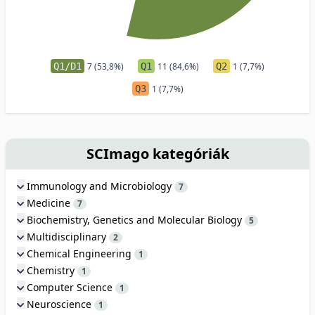
Q1/D1
7 (53,8%)
Q1
11 (84,6%)
Q2
1 (7,7%)
Q3
1 (7,7%)
SCImago kategóriák
Immunology and Microbiology
7
Medicine
7
Biochemistry, Genetics and Molecular Biology
5
Multidisciplinary
2
Chemical Engineering
1
Chemistry
1
Computer Science
1
Neuroscience
1