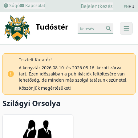
Súgó
Kapcsolat
Bejelentkezés
EN
HU
Tudóstér
Keresés
menu
Tisztelt Kutatók!
A könyvtár 2026.08.10. és 2026.08.16. között zárva
tart. Ezen időszakban a publikációk feltöltésére van
lehetőség, de minden más szolgáltatásunk szünetel.
Köszönjük megértésüket!
Szilágyi Orsolya