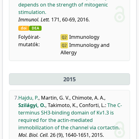
depends on the strength of mitogenic
stimulation.
Immunol. Lett.
171, 60-69, 2016.
doi
DEA
Folyóirat-
Immunology
Q2
mutatók:
Immunology and
Q2
Allergy
2015
7.
Hajdu, P.
,
Martin, G. V.
,
Chimote, A. A.
,
Szilágyi, O.
,
Takimoto, K.
,
Conforti, L.
:
The C-
terminus SH3-binding domain of Kv1.3 is
required for the actin-mediated
immobilization of the channel via cortactin.
Mol. Biol. Cell.
26 (9), 1640-1651, 2015.