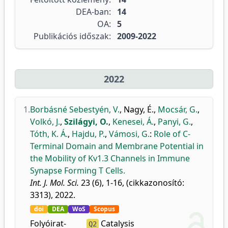
DEA-ban:
14
OA:
5
Publikációs időszak:
2009-2022
2022
1.
Borbásné Sebestyén, V.
,
Nagy, É.
,
Mocsár, G.
,
Volkó, J.
,
Szilágyi, O.
,
Kenesei, Á.
,
Panyi, G.
,
Tóth, K. Á.
,
Hajdu, P.
,
Vámosi, G.
:
Role of C-
Terminal Domain and Membrane Potential in
the Mobility of Kv1.3 Channels in Immune
Synapse Forming T Cells.
Int. J. Mol. Sci.
23 (6), 1-16, (cikkazonosító:
3313), 2022.
doi
DEA
WoS
Scopus
Folyóirat-
Catalysis
Q2