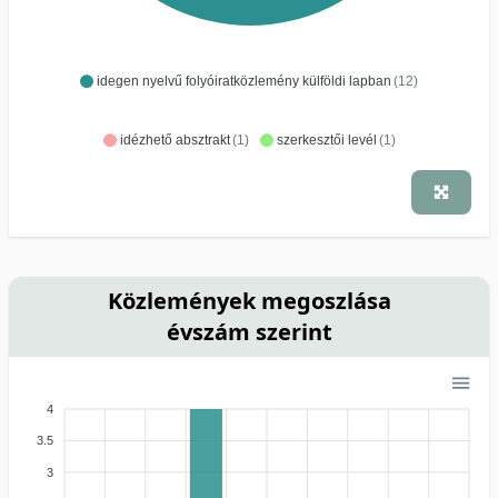
idegen nyelvű folyóiratközlemény külföldi lapban
(12)
idézhető absztrakt
(1)
szerkesztői levél
(1)
Közlemények megoszlása
évszám szerint
4
3.5
3