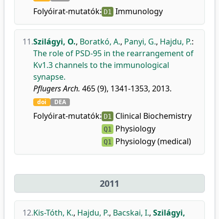
Folyóirat-mutatók:
Immunology
D1
11.
Szilágyi, O.
,
Boratkó, A.
,
Panyi, G.
,
Hajdu, P.
:
The role of PSD-95 in the rearrangement of
Kv1.3 channels to the immunological
synapse.
Pflugers Arch.
465 (9), 1341-1353, 2013.
doi
DEA
Folyóirat-mutatók:
Clinical Biochemistry
D1
Physiology
Q1
Physiology (medical)
Q1
2011
12.
Kis-Tóth, K.
,
Hajdu, P.
,
Bacskai, I.
,
Szilágyi,