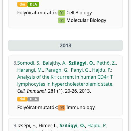
doi
DEA
Folyóirat-mutatók:
Cell Biology
Q1
Molecular Biology
Q1
2013
8.
Somodi, S.
,
Balajthy, A.
,
Szilágyi, O.
,
Pethő, Z.
,
Harangi, M.
,
Paragh, G.
,
Panyi, G.
,
Hajdu, P.
:
Analysis of the K+ current in human CD4+ T
lymphocytes in hypercholesterolemic state.
Cell. Immunol.
281 (1), 20-26, 2013.
doi
DEA
Folyóirat-mutatók:
Immunology
Q3
9.
Izsépi, E.
,
Himer, L.
,
Szilágyi, O.
,
Hajdu, P.
,