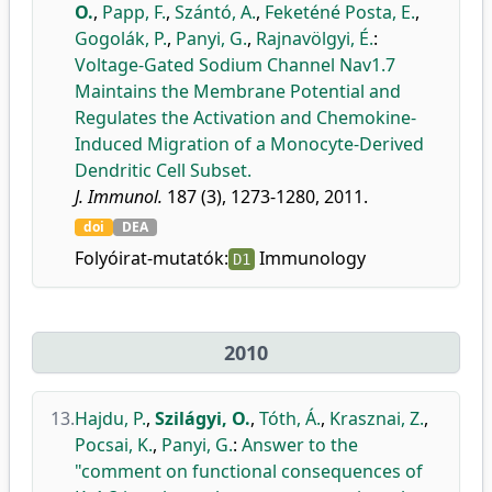
O.
,
Papp, F.
,
Szántó, A.
,
Feketéné Posta, E.
,
Gogolák, P.
,
Panyi, G.
,
Rajnavölgyi, É.
:
Voltage-Gated Sodium Channel Nav1.7
Maintains the Membrane Potential and
Regulates the Activation and Chemokine-
Induced Migration of a Monocyte-Derived
Dendritic Cell Subset.
J. Immunol.
187 (3), 1273-1280, 2011.
doi
DEA
Folyóirat-mutatók:
Immunology
D1
2010
13.
Hajdu, P.
,
Szilágyi, O.
,
Tóth, Á.
,
Krasznai, Z.
,
Pocsai, K.
,
Panyi, G.
:
Answer to the
"comment on functional consequences of