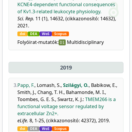
KCNE4-dependent functional consequences
of Kv1.3-related leukocyte physiology.
Sci. Rep.
11 (1), 14632, (cikkazonosító: 14632),
2021.
doi
DEA
WoS
Scopus
Folyóirat-mutatók:
Multidisciplinary
D1
2019
3.
Papp, F.
,
Lomash, S.
,
Szilágyi, O.
,
Babikow, E.
,
Smith, J.
,
Chang, T. H.
,
Bahamonde, M. I.
,
Toombes, G. E. S.
,
Swartz, K. J.
:
TMEM266 is a
functional voltage sensor regulated by
extracellular Zn2+.
eLife.
8, 1-25, (cikkazonosító: 42372), 2019.
doi
DEA
WoS
Scopus