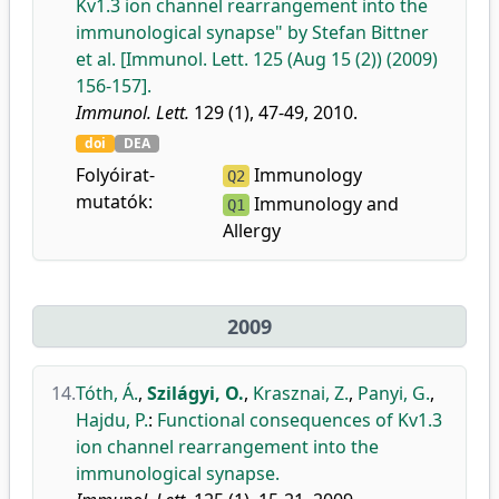
Kv1.3 ion channel rearrangement into the
immunological synapse" by Stefan Bittner
et al. [Immunol. Lett. 125 (Aug 15 (2)) (2009)
156-157].
Immunol. Lett.
129 (1), 47-49, 2010.
doi
DEA
Folyóirat-
Immunology
Q2
mutatók:
Immunology and
Q1
Allergy
2009
14.
Tóth, Á.
,
Szilágyi, O.
,
Krasznai, Z.
,
Panyi, G.
,
Hajdu, P.
:
Functional consequences of Kv1.3
ion channel rearrangement into the
immunological synapse.