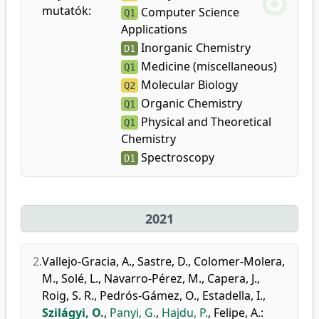
mutatók:
Computer Science
Q1
Applications
Inorganic Chemistry
D1
Medicine (miscellaneous)
Q1
Molecular Biology
Q2
Organic Chemistry
Q1
Physical and Theoretical
Q1
Chemistry
Spectroscopy
D1
2021
2.
Vallejo-Gracia, A.
,
Sastre, D.
,
Colomer-Molera,
M.
,
Solé, L.
,
Navarro-Pérez, M.
,
Capera, J.
,
Roig, S. R.
,
Pedrós-Gámez, O.
,
Estadella, I.
,
Szilágyi, O.
,
Panyi, G.
,
Hajdu, P.
,
Felipe, A.
: