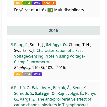
doi
DEA
WoS
Scopus
Folyóirat-mutatók:
Multidisciplinary
D1
2016
5.
Papp, F.
,
Smith, J.
,
Szilágyi, O.
,
Chang, T. H.
,
Swartz, K. J.
:
Characterization of a Fast
Voltage-Sensing Protein using Voltage-
Clamp Fluorometry.
Biophys. J.
110 (3), 103a, 2016.
doi
DEA
WoS
6.
Pethő, Z.
,
Balajthy, A.
,
Bartók, Á.
,
Bene, K.
,
Somodi, S.
,
Szilágyi, O.
,
Rajnavölgyi, É.
,
Panyi,
G.
,
Varga, Z.
:
The anti-proliferative effect of
cation channel blockers in T lymphocytes