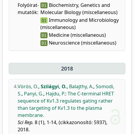
Folyóirat-
Biochemistry, Genetics and
D1
mutatók:
Molecular Biology (miscellaneous)
Immunology and Microbiology
Q1
(miscellaneous)
Medicine (miscellaneous)
D1
Neuroscience (miscellaneous)
D1
2018
4.
Vörös, O.
,
Szilágyi, O.
,
Balajthy, A.
,
Somodi,
S.
,
Panyi, G.
,
Hajdu, P.
:
The C-terminal HRET
sequence of Kv1.3 regulates gating rather
than targeting of Kv1.3 to the plasma
membrane.
Sci Rep.
8 (1), 1-14, (cikkazonosító: 5937),
2018.