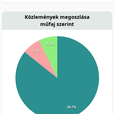
Közlemények megoszlása
műfaj szerint
7.1%
7.1%
85.7%