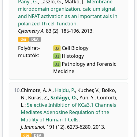
Panyi, G.
,
László, G.
,
Matkó, J.
:
Membrane
microdomain organization, calcium signal,
and NFAT activation as an important axis in
polarized Th cell function.
Cytometry A.
83 (2), 185-196, 2013.
doi
DEA
Folyóirat-
Cell Biology
Q2
mutatók:
Histology
Q1
Pathology and Forensic
Q1
Medicine
10.
Chimote, A. A.
,
Hajdu, P.
,
Kucher, V.
,
Boiko,
N.
,
Kuras, Z.
,
Szilágyi, O.
,
Yun, Y.
,
Conforti,
L.
:
Selective Inhibition of KCa3.1 Channels
Mediates Adenosine Regulation of the
Motility of Human T Cells.
J. Immunol.
191 (12), 6273-6280, 2013.
doi
DEA