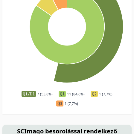
Q1/D1
7 (53,8%)
Q1
11 (84,6%)
Q2
1 (7,7%)
Q3
1 (7,7%)
SCImago besorolással rendelkező