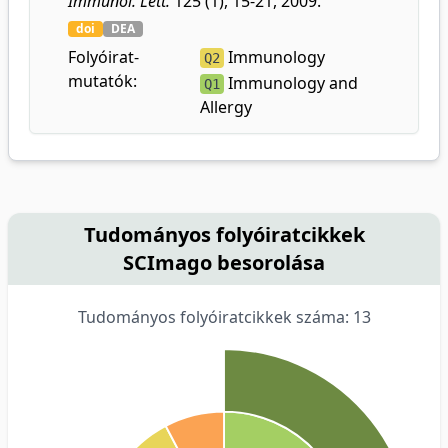
Immunol. Lett.
125 (1), 15-21, 2009.
doi
DEA
Folyóirat-
Immunology
Q2
mutatók:
Immunology and
Q1
Allergy
Tudományos folyóiratcikkek
SCImago besorolása
Tudományos folyóiratcikkek száma: 13