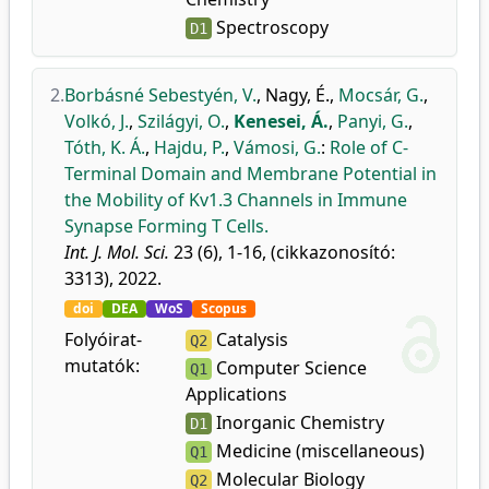
Spectroscopy
D1
2.
Borbásné Sebestyén, V.
,
Nagy, É.
,
Mocsár, G.
,
Volkó, J.
,
Szilágyi, O.
,
Kenesei, Á.
,
Panyi, G.
,
Tóth, K. Á.
,
Hajdu, P.
,
Vámosi, G.
:
Role of C-
Terminal Domain and Membrane Potential in
the Mobility of Kv1.3 Channels in Immune
Synapse Forming T Cells.
Int. J. Mol. Sci.
23 (6), 1-16, (cikkazonosító:
3313), 2022.
doi
DEA
WoS
Scopus
Folyóirat-
Catalysis
Q2
mutatók:
Computer Science
Q1
Applications
Inorganic Chemistry
D1
Medicine (miscellaneous)
Q1
Molecular Biology
Q2