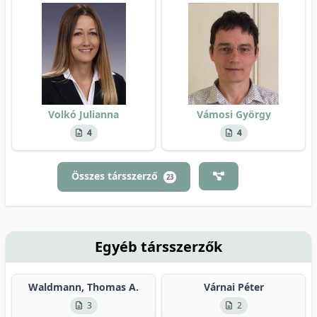
Volkó Julianna
Vámosi György
4
4
Összes társszerző
23
Egyéb társszerzők
Waldmann, Thomas A.
Várnai Péter
3
2