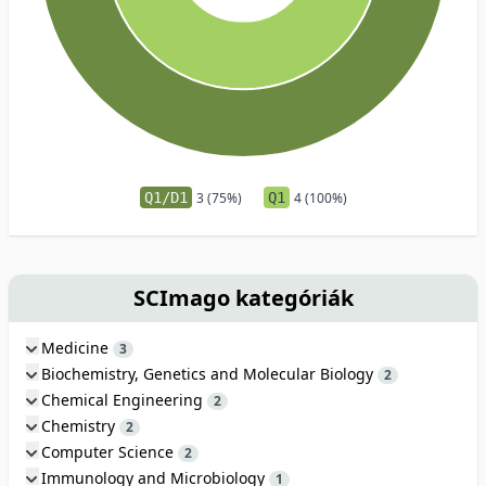
Q1/D1
3 (75%)
Q1
4 (100%)
SCImago kategóriák
Medicine
3
Biochemistry, Genetics and Molecular Biology
2
Chemical Engineering
2
Chemistry
2
Computer Science
2
Immunology and Microbiology
1