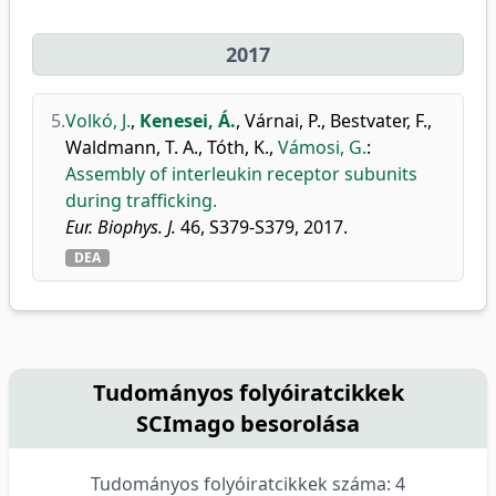
2017
5.
Volkó, J.
,
Kenesei, Á.
,
Várnai, P.
,
Bestvater, F.
,
Waldmann, T. A.
,
Tóth, K.
,
Vámosi, G.
:
Assembly of interleukin receptor subunits
during trafficking.
Eur. Biophys. J.
46, S379-S379, 2017.
DEA
Tudományos folyóiratcikkek
SCImago besorolása
Tudományos folyóiratcikkek száma: 4