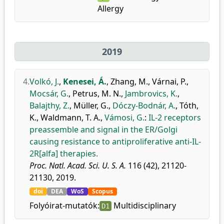
Allergy
2019
4.
Volkó, J.
,
Kenesei, Á.
,
Zhang, M.
,
Várnai, P.
,
Mocsár, G.
,
Petrus, M. N.
,
Jambrovics, K.
,
Balajthy, Z.
,
Müller, G.
,
Dóczy-Bodnár, A.
,
Tóth,
K.
,
Waldmann, T. A.
,
Vámosi, G.
:
IL-2 receptors
preassemble and signal in the ER/Golgi
causing resistance to antiproliferative anti-IL-
2R[alfa] therapies.
Proc. Natl. Acad. Sci. U. S. A.
116 (42), 21120-
21130, 2019.
doi
DEA
WoS
Scopus
Folyóirat-mutatók:
Multidisciplinary
D1