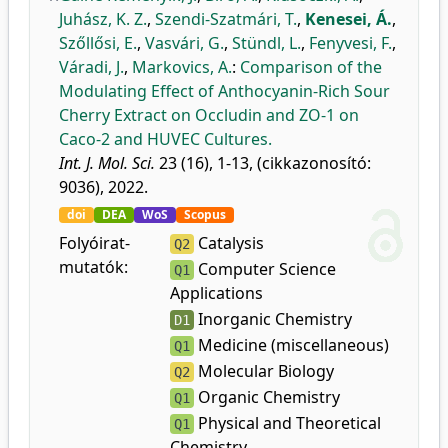
Juhász, K. Z.
,
Szendi-Szatmári, T.
,
Kenesei, Á.
,
Szőllősi, E.
,
Vasvári, G.
,
Stündl, L.
,
Fenyvesi, F.
,
Váradi, J.
,
Markovics, A.
:
Comparison of the
Modulating Effect of Anthocyanin-Rich Sour
Cherry Extract on Occludin and ZO-1 on
Caco-2 and HUVEC Cultures.
Int. J. Mol. Sci.
23 (16), 1-13, (cikkazonosító:
9036), 2022.
doi
DEA
WoS
Scopus
Folyóirat-
Catalysis
Q2
mutatók:
Computer Science
Q1
Applications
Inorganic Chemistry
D1
Medicine (miscellaneous)
Q1
Molecular Biology
Q2
Organic Chemistry
Q1
Physical and Theoretical
Q1
Chemistry