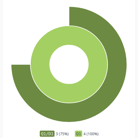
Q1/D1
3 (75%)
Q1
4 (100%)