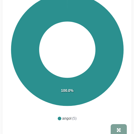
100.0%
angol
(5)