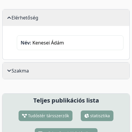
Elérhetőség
Név:
Kenesei Ádám
Szakma
Teljes publikációs lista
Tudóstér társszerzők
statisztika