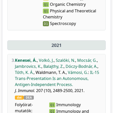
Organic Chemistry
Q1
Physical and Theoretical
Q1
Chemistry
Spectroscopy
D1
2021
3.
Kenesei, Á.
,
Volkó, J.
,
Szalóki, N.
,
Mocsár, G.
,
Jambrovics, K.
,
Balajthy, Z.
,
Dóczy-Bodnár, A.
,
Tóth, K. Á.
,
Waldmann, T. A.
,
Vámosi, G.
:
IL-15
Trans-Presentation Is an Autonomous,
Antigen-Independent Process.
J. Immunol.
207 (10), 2489-2500, 2021.
doi
DEA
Folyóirat-
Immunology
Q1
mutatók:
Immunology and
Q1