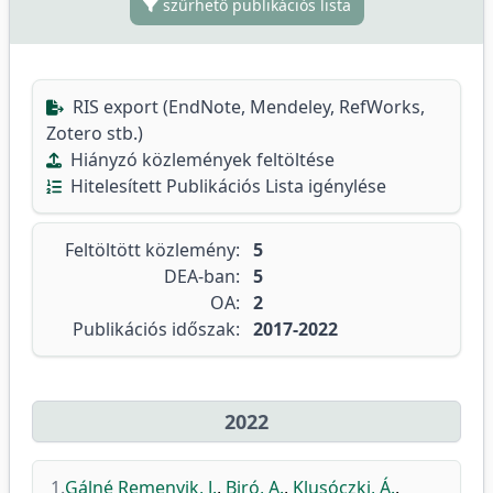
szűrhető publikációs lista
RIS export (EndNote, Mendeley, RefWorks,
Zotero stb.)
Hiányzó közlemények feltöltése
Hitelesített Publikációs Lista igénylése
Feltöltött közlemény:
5
DEA-ban:
5
OA:
2
Publikációs időszak:
2017-2022
2022
1.
Gálné Remenyik, J.
,
Biró, A.
,
Klusóczki, Á.
,