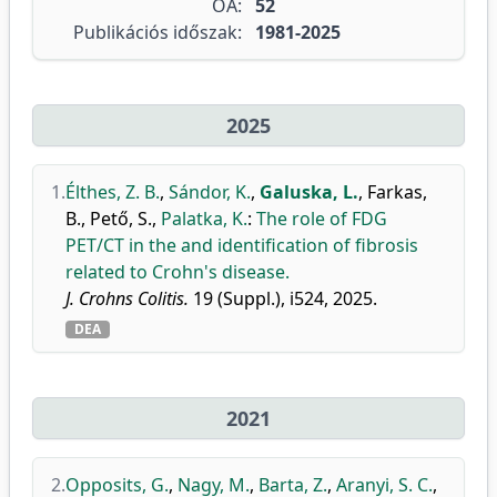
OA:
52
Publikációs időszak:
1981-2025
2025
1.
Élthes, Z. B.
,
Sándor, K.
,
Galuska, L.
,
Farkas,
B.
,
Pető, S.
,
Palatka, K.
:
The role of FDG
PET/CT in the and identification of fibrosis
related to Crohn's disease.
J. Crohns Colitis.
19 (Suppl.), i524, 2025.
DEA
2021
2.
Opposits, G.
,
Nagy, M.
,
Barta, Z.
,
Aranyi, S. C.
,