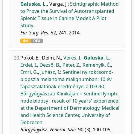
Galuska, L.
,
Varga, J.
:
Scintigraphic Method
to Prove the Survival of Autotransplanted
Splenic Tissue in Canine Model: A Pilot
Study.
Eur. Surg. Res.
52, 241, 2014.
doi
DEA
20.
Pokol, E.
,
Deim, N.
,
Veres, I.
,
Galuska, L.
,
Erdei, I.
,
Dezső, B.
,
Péter, Z.
,
Remenyik, É.
,
Emri, G.
,
Juhász, I.
:
Sentinel nyirokcsomó-
biopszia melanoma malignumban: 10 év
tapasztalatának eredményei a DEOEC
Bőrgyógyászati Klinikáján = Sentinel lymph
node biopsy : result of 10 years' experience
at the Department of Dermatology, Medical
and Health Science Center, University of
Debrecen.
Bőrgyógyász. Venerol. Szle.
90 (3), 100-105,