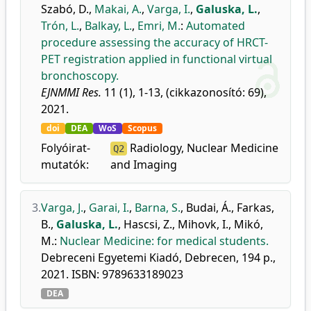
Szabó, D.
,
Makai, A.
,
Varga, I.
,
Galuska, L.
,
Trón, L.
,
Balkay, L.
,
Emri, M.
:
Automated
procedure assessing the accuracy of HRCT-
PET registration applied in functional virtual
bronchoscopy.
EJNMMI Res.
11 (1), 1-13, (cikkazonosító: 69),
2021.
doi
DEA
WoS
Scopus
Folyóirat-
Radiology, Nuclear Medicine
Q2
mutatók:
and Imaging
3.
Varga, J.
,
Garai, I.
,
Barna, S.
,
Budai, Á.
,
Farkas,
B.
,
Galuska, L.
,
Hascsi, Z.
,
Mihovk, I.
,
Mikó,
M.
:
Nuclear Medicine: for medical students.
Debreceni Egyetemi Kiadó, Debrecen, 194 p.,
2021. ISBN: 9789633189023
DEA