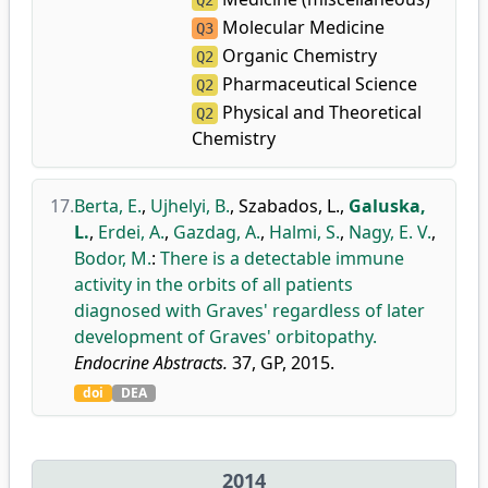
Q2
Molecular Medicine
Q3
Organic Chemistry
Q2
Pharmaceutical Science
Q2
Physical and Theoretical
Q2
Chemistry
17.
Berta, E.
,
Ujhelyi, B.
,
Szabados, L.
,
Galuska,
L.
,
Erdei, A.
,
Gazdag, A.
,
Halmi, S.
,
Nagy, E. V.
,
Bodor, M.
:
There is a detectable immune
activity in the orbits of all patients
diagnosed with Graves' regardless of later
development of Graves' orbitopathy.
Endocrine Abstracts.
37, GP, 2015.
doi
DEA
2014