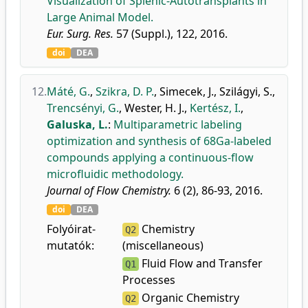
Visualization of Splenic-Autotransplants in
Large Animal Model.
Eur. Surg. Res.
57 (Suppl.), 122, 2016.
doi
DEA
12.
Máté, G.
,
Szikra, D. P.
,
Simecek, J.
,
Szilágyi, S.
,
Trencsényi, G.
,
Wester, H. J.
,
Kertész, I.
,
Galuska, L.
:
Multiparametric labeling
optimization and synthesis of 68Ga-labeled
compounds applying a continuous-flow
microfluidic methodology.
Journal of Flow Chemistry.
6 (2), 86-93, 2016.
doi
DEA
Folyóirat-
Chemistry
Q2
mutatók:
(miscellaneous)
Fluid Flow and Transfer
Q1
Processes
Organic Chemistry
Q2