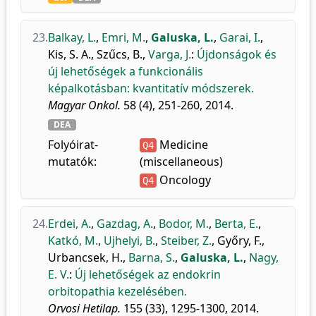
23.
Balkay, L.
,
Emri, M.
,
Galuska, L.
,
Garai, I.
,
Kis, S. A.
,
Szűcs, B.
,
Varga, J.
:
Újdonságok és
új lehetőségek a funkcionális
képalkotásban: kvantitatív módszerek.
Magyar Onkol.
58 (4), 251-260, 2014.
DEA
Folyóirat-
Medicine
Q4
mutatók:
(miscellaneous)
Oncology
Q4
24.
Erdei, A.
,
Gazdag, A.
,
Bodor, M.
,
Berta, E.
,
Katkó, M.
,
Ujhelyi, B.
,
Steiber, Z.
,
Győry, F.
,
Urbancsek, H.
,
Barna, S.
,
Galuska, L.
,
Nagy,
E. V.
:
Új lehetőségek az endokrin
orbitopathia kezelésében.
Orvosi Hetilap.
155 (33), 1295-1300, 2014.