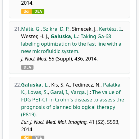
2014.
doi
DEA
21.
Máté, G.
,
Szikra, D. P.
,
Simecek, J.
,
Kertész, I.
,
Wester, H. J.
,
Galuska, L.
:
Taking Ga-68
labeling optimization to the fast line with a
new microfluidic system.
J. Nucl. Med.
55 (Suppl), 436, 2014.
DEA
22.
Galuska, L.
,
Kis, S. A.
,
Fedinecz, N.
,
Palatka,
K.
,
Lovas, S.
,
Garai, I.
,
Varga, J.
:
The value of
FDG PET-CT in Crohn's disease to assess the
prognosis of planned biological therapy
(P819).
Eur. J. Nucl. Med. Mol. Imaging.
41 (S2), S593,
2014.
doi
DEA