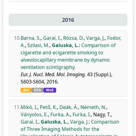
2016
10.
Barna, S.
,
Garai, I.
,
Rózsa, D.
,
Varga, J.
,
Fodor,
A.
,
Szilasi, M.
,
Galuska, L.
:
Comparison of
cigarette and ecigarette smoking to
alveolocapillary membrane by dynamic
ventilation scintigraphy.
Eur. J. Nucl. Med. Mol. Imaging.
43 (Suppl.),
S603-S604, 2016.
doi
DEA
WoS
11.
Mikó, I.
,
Pető, K.
,
Deák, Á.
,
Németh, N.
,
Ványolos, E.
,
Furka, A.
,
Furka, I.
,
Nagy, T.
,
Garai, I.
,
Galuska, L.
,
Varga, J.
:
Comparison
of Three Imaging Methods for the