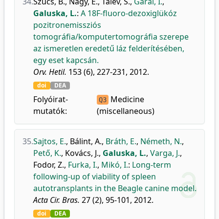
34.
Szűcs, B.
,
Nagy, E.
,
Talev, S.
,
Garai, I.
,
Galuska, L.
:
A 18F-fluoro-dezoxiglükóz
pozitronemissziós
tomográfia/komputertomográfia szerepe
az ismeretlen eredetű láz felderítésében,
egy eset kapcsán.
Orv. Hetil.
153 (6), 227-231, 2012.
doi
DEA
Folyóirat-
Medicine
Q3
mutatók:
(miscellaneous)
35.
Sajtos, E.
,
Bálint, A.
,
Bráth, E.
,
Németh, N.
,
Pető, K.
,
Kovács, J.
,
Galuska, L.
,
Varga, J.
,
Fodor, Z.
,
Furka, I.
,
Mikó, I.
:
Long-term
following-up of viability of spleen
autotransplants in the Beagle canine model.
Acta Cir. Bras.
27 (2), 95-101, 2012.
doi
DEA