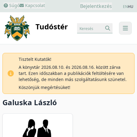
Súgó
Kapcsolat
Bejelentkezés
EN
HU
Tudóstér
Keresés
menu
Tisztelt Kutatók!
A könyvtár 2026.08.10. és 2026.08.16. között zárva
tart. Ezen időszakban a publikációk feltöltésére van
lehetőség, de minden más szolgáltatásunk szünetel.
Köszönjük megértésüket!
Galuska László