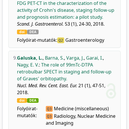
FDG PET-CT in the characterization of the
activity of Crohn's disease, staging follow-up
and prognosis estimation: a pilot study.
Scand. J. Gastroenterol.
53 (1), 24-30, 2018.
doi
DEA
Folyóirat-mutatók:
Gastroenterology
Q2
9.
Galuska, L.
,
Barna, S.
,
Varga, J.
,
Garai, I.
,
Nagy, E. V.
:
The role of 99mTc-DTPA
retrobulbar SPECT in staging and follow-up
of Graves' orbitopathy.
Nucl. Med. Rev. Cent. East. Eur.
21 (1), 47-51,
2018.
doi
DEA
Folyóirat-
Medicine (miscellaneous)
Q3
mutatók:
Radiology, Nuclear Medicine
Q3
and Imaging