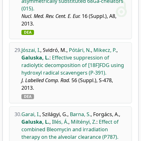
asymmetrically substituted 68Ga-chelators
(015).
Nucl. Med. Rev. Cent. E. Eur.
16 (Suppl.), A8,
2013.
DEA
29.
Jószai, I.
,
Svidró, M.
,
Pótári, N.
,
Mikecz, P.
,
Galuska, L.
:
Effective suppression of
radiolytic decomposition of [18F]FDG using
hydroxyl radical scavengers (P-391).
J. Labelled Comp. Rad.
56 (Suppl.), S-478,
2013.
DEA
30.
Garai, I.
,
Szilágyi, G.
,
Barna, S.
,
Forgács, A.
,
Galuska, L.
,
Illés, Á.
,
Miltényi, Z.
:
Effect of
combined Bleomycin and irradiation
therapy on the alveolar clearance (P787).