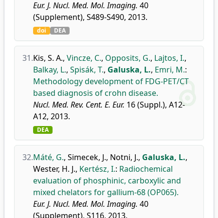
Eur. J. Nucl. Med. Mol. Imaging.
40
(Supplement), S489-S490, 2013.
doi
DEA
31.
Kis, S. A.
,
Vincze, C.
,
Opposits, G.
,
Lajtos, I.
,
Balkay, L.
,
Spisák, T.
,
Galuska, L.
,
Emri, M.
:
Methodology development of FDG-PET/CT
based diagnosis of crohn disease.
Nucl. Med. Rev. Cent. E. Eur.
16 (Suppl.), A12-
A12, 2013.
DEA
32.
Máté, G.
,
Simecek, J.
,
Notni, J.
,
Galuska, L.
,
Wester, H. J.
,
Kertész, I.
:
Radiochemical
evaluation of phosphinic, carboxylic and
mixed chelators for gallium-68 (OP065).
Eur. J. Nucl. Med. Mol. Imaging.
40
(Supplement), S116, 2013.