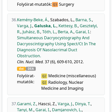
Folyóirat-mutatók:
Surgery
Q3
36.
Kemény-Beke, Á.
,
Szabados, L.
,
Barna, S.
,
Varga, J.
,
Galuska, L.
,
Kettesy, B.
,
Gesztelyi,
R.
,
Juhász, B.
,
Tóth, L.
,
Berta, A.
,
Garai, I.
:
Simultaneous Dacryocystography And
Dacryoscintigraphy Using Spect/Ct In The
Diagnosis Of Nasolacrimal Duct
Obstruction.
Clin. Nucl. Med.
37 (6), 609-610, 2012.
doi
DEA
Folyóirat-
Medicine (miscellaneous)
Q2
mutatók:
Radiology, Nuclear
Q2
Medicine and Imaging
37.
Garami, Z.
,
Hascsi, Z.
,
Varga, J.
,
Dinya, T.
,
Tanyi, M.
,
Garai, I.
,
Damjanovich, L.
,