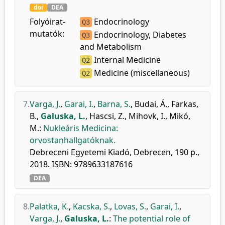
doi
DEA
Folyóirat-
Endocrinology
Q3
mutatók:
Endocrinology, Diabetes
Q3
and Metabolism
Internal Medicine
Q2
Medicine (miscellaneous)
Q2
7.
Varga, J.
,
Garai, I.
,
Barna, S.
,
Budai, Á.
,
Farkas,
B.
,
Galuska, L.
,
Hascsi, Z.
,
Mihovk, I.
,
Mikó,
M.
:
Nukleáris Medicina:
orvostanhallgatóknak.
Debreceni Egyetemi Kiadó, Debrecen, 190 p.,
2018. ISBN: 9789633187616
DEA
8.
Palatka, K.
,
Kacska, S.
,
Lovas, S.
,
Garai, I.
,
Varga, J.
,
Galuska, L.
:
The potential role of