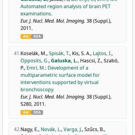
Automated region analysis of brain PET
examinations.
Eur. J. Nucl. Med. Mol. Imaging.
38 (Suppl.),
2011.
doi
DEA
41.
Koselák, M.
,
Spisák, T.
,
Kis, S. A.
,
Lajtos, I.
,
Opposits, G.
,
Galuska, L.
,
Hascsi, Z.
,
Szabó,
P.
,
Emri, M.
:
Development of a
multiparametric surface model for
interventions supported by virtual
bronchoscopy.
Eur. J. Nucl. Med. Mol. Imaging.
38 (Suppl.),
S280, 2011.
doi
DEA
42.
Nagy, E.
,
Novák, L.
,
Varga, J.
,
Szűcs, B.
,