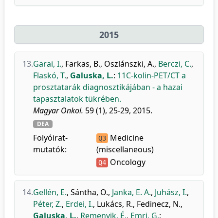
2015
13.
Garai, I.
,
Farkas, B.
,
Oszlánszki, A.
,
Berczi, C.
,
Flaskó, T.
,
Galuska, L.
:
11C-kolin-PET/CT a
prosztatarák diagnosztikájában - a hazai
tapasztalatok tükrében.
Magyar Onkol.
59 (1), 25-29, 2015.
DEA
Folyóirat-
Medicine
Q3
mutatók:
(miscellaneous)
Oncology
Q4
14.
Gellén, E.
,
Sántha, O.
,
Janka, E. A.
,
Juhász, I.
,
Péter, Z.
,
Erdei, I.
,
Lukács, R.
,
Fedinecz, N.
,
Galuska, L.
,
Remenyik, É.
,
Emri, G.
: