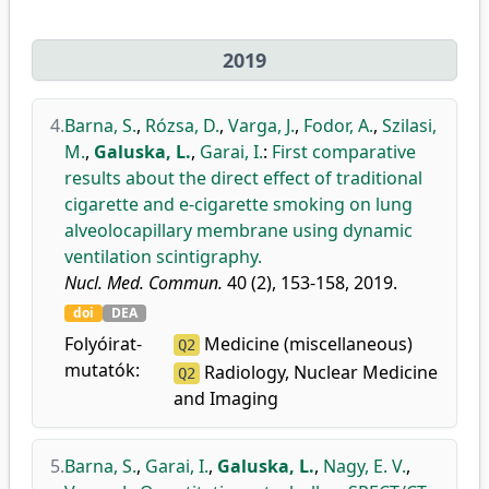
2019
4.
Barna, S.
,
Rózsa, D.
,
Varga, J.
,
Fodor, A.
,
Szilasi,
M.
,
Galuska, L.
,
Garai, I.
:
First comparative
results about the direct effect of traditional
cigarette and e-cigarette smoking on lung
alveolocapillary membrane using dynamic
ventilation scintigraphy.
Nucl. Med. Commun.
40 (2), 153-158, 2019.
doi
DEA
Folyóirat-
Medicine (miscellaneous)
Q2
mutatók:
Radiology, Nuclear Medicine
Q2
and Imaging
5.
Barna, S.
,
Garai, I.
,
Galuska, L.
,
Nagy, E. V.
,