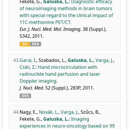
Fekete, G.
,
Galuska, L.
:
Diagnostic efficacy
of neuroimaging methods in brain tumors
with special regard to the clinical impact of
11C-methionine PET/CT.
Eur. J. Nucl. Med. Mol. Imaging.
38 (Suppl.),
S342, 2011.
doi
DEA
43.
Garai, I.
,
Szabados, L.
,
Galuska, L.
,
Varga, J.
,
Csiki, Z.
:
Hand microcirculation with
radinuclide hand perfusion and laser
Doppler imaging.
J. Nucl. Med.
52 (Suppl.), 283P, 2011.
DEA
44.
Nagy, E.
,
Novák, L.
,
Varga, J.
,
Szűcs, B.
,
Fekete, G.
,
Galuska, L.
:
Imaging
experiences in neuro-oncology based on 99