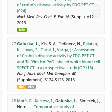
of crohn's disease activity by FDG PET-CT
(024).
Nucl. Med. Rev. Cent. E. Eur.
16 (Suppl.), A12,
2013.
DEA
27.
Galuska, L.
,
Kis, S. A.
,
Fedinecz, N.
,
Palatka,
K.
,
Lovas, S.
,
Garai, I.
,
Varga, J.
:
Assessment
of Crohn's disease activity by FDG PET-CT
and Tc-99m HmPAO labeled white blood cell
SPECT-CT in a prospective study (OP116).
Eur. J. Nucl. Med. Mol. Imaging.
40
(Supplement), S124-S125, 2013.
doi
DEA
28.
Máté, G.
,
Kertész, I.
,
Galuska, L.
,
Simecek, J.
,
Notni, J.
:
Comparative study of