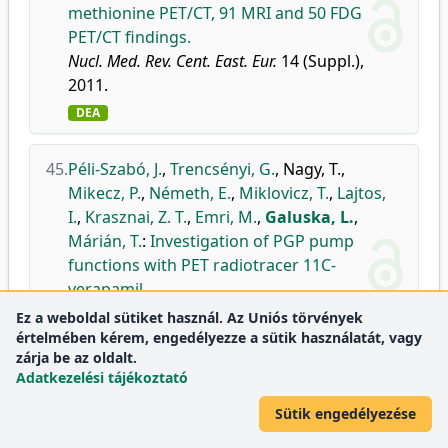
methionine PET/CT, 91 MRI and 50 FDG
PET/CT findings.
Nucl. Med. Rev. Cent. East. Eur.
14 (Suppl.),
2011.
DEA
45.
Péli-Szabó, J.
,
Trencsényi, G.
,
Nagy, T.
,
Mikecz, P.
,
Németh, E.
,
Miklovicz, T.
,
Lajtos,
I.
,
Krasznai, Z. T.
,
Emri, M.
,
Galuska, L.
,
Márián, T.
:
Investigation of PGP pump
functions with PET radiotracer 11C-
verapamil.
Nucl. Med. Rev. Cent. East. Eur.
14 (Suppl.), A23-
Ez a weboldal sütiket használ. Az Uniós törvények
A24, 2011.
értelmében kérem, engedélyezze a sütik használatát, vagy
zárja be az oldalt.
DEA
Adatkezelési tájékoztató
Sütik engedélyezése
46.
Trencsényi, G.
,
Lajtos, I.
,
Bakó, F.
,
Jószai, I.
,
Balkay, L.
,
Emri, M.
,
Kertai, P.
,
Mikecz, P.
,