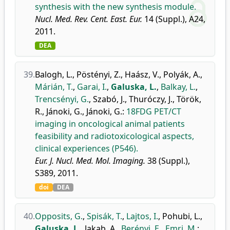
synthesis with the new synthesis module.
Nucl. Med. Rev. Cent. East. Eur.
14 (Suppl.), A24,
2011.
DEA
39.
Balogh, L.
,
Pöstényi, Z.
,
Haász, V.
,
Polyák, A.
,
Márián, T.
,
Garai, I.
,
Galuska, L.
,
Balkay, L.
,
Trencsényi, G.
,
Szabó, J.
,
Thuróczy, J.
,
Török,
R.
,
Jánoki, G.
,
Jánoki, G.
:
18FDG PET/CT
imaging in oncological animal patients
feasibility and radiotoxicological aspects,
clinical experiences (P546).
Eur. J. Nucl. Med. Mol. Imaging.
38 (Suppl.),
S389, 2011.
doi
DEA
40.
Opposits, G.
,
Spisák, T.
,
Lajtos, I.
,
Pohubi, L.
,
Galuska, L.
,
Jakab, A.
,
Berényi, E.
,
Emri, M.
: