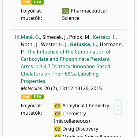
doi
DEA
Folyóirat-
Pharmaceutical
D1
mutatók:
Science
16.
Máté, G.
,
Simecek, J.
,
Pniok, M.
,
Kertész, I.
,
Notni, J.
,
Wester, H. J.
,
Galuska, L.
,
Hermann,
P.
:
The Influence of the Combination of
Carboxylate and Phosphinate Pendant
Arms in 1,4,7-Triazacyclononane-Based
Chelators on Their 68Ga Labelling
Properties.
Molecules.
20 (7), 13112-13126, 2015.
doi
DEA
Folyóirat-
Analytical Chemistry
Q2
mutatók:
Chemistry
Q2
(miscellaneous)
Drug Discovery
Q2
Medicine (miscellaneous)