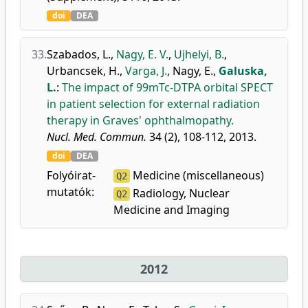
doi
DEA
33.
Szabados, L.
,
Nagy, E. V.
,
Ujhelyi, B.
,
Urbancsek, H.
,
Varga, J.
,
Nagy, E.
,
Galuska,
L.
:
The impact of 99mTc-DTPA orbital SPECT
in patient selection for external radiation
therapy in Graves' ophthalmopathy.
Nucl. Med. Commun.
34 (2), 108-112, 2013.
doi
DEA
Folyóirat-
Medicine (miscellaneous)
Q2
mutatók:
Radiology, Nuclear
Q2
Medicine and Imaging
2012