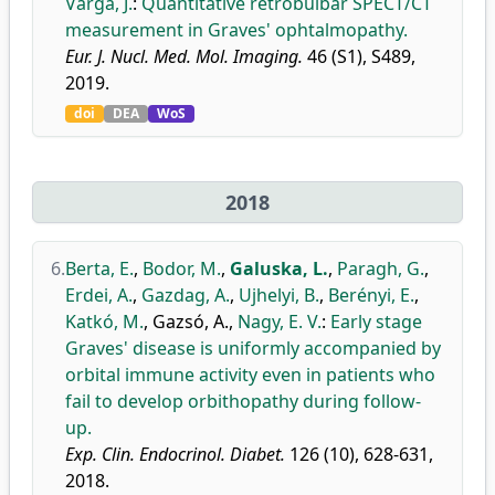
Varga, J.
:
Quantitative retrobulbar SPECT/CT
measurement in Graves' ophtalmopathy.
Eur. J. Nucl. Med. Mol. Imaging.
46 (S1), S489,
2019.
doi
DEA
WoS
2018
6.
Berta, E.
,
Bodor, M.
,
Galuska, L.
,
Paragh, G.
,
Erdei, A.
,
Gazdag, A.
,
Ujhelyi, B.
,
Berényi, E.
,
Katkó, M.
,
Gazsó, A.
,
Nagy, E. V.
:
Early stage
Graves' disease is uniformly accompanied by
orbital immune activity even in patients who
fail to develop orbithopathy during follow-
up.
Exp. Clin. Endocrinol. Diabet.
126 (10), 628-631,
2018.