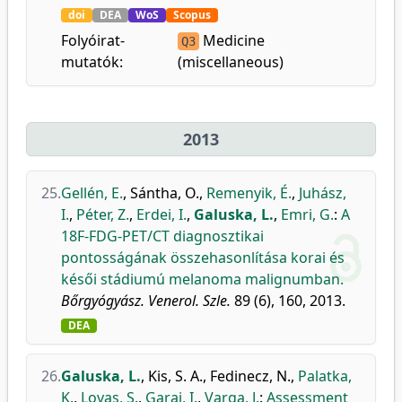
doi
DEA
WoS
Scopus
Folyóirat-
Medicine
Q3
mutatók:
(miscellaneous)
2013
25.
Gellén, E.
,
Sántha, O.
,
Remenyik, É.
,
Juhász,
I.
,
Péter, Z.
,
Erdei, I.
,
Galuska, L.
,
Emri, G.
:
A
18F-FDG-PET/CT diagnosztikai
pontosságának összehasonlítása korai és
késői stádiumú melanoma malignumban.
Bőrgyógyász. Venerol. Szle.
89 (6), 160, 2013.
DEA
26.
Galuska, L.
,
Kis, S. A.
,
Fedinecz, N.
,
Palatka,
K.
,
Lovas, S.
,
Garai, I.
,
Varga, J.
:
Assessment