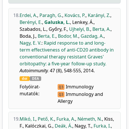
18.
Erdei, A.
,
Paragh, G.
,
Kovács, P.
,
Karányi, Z.
,
Berényi, E.
,
Galuska, L.
,
Lenkey, Á.
,
Szabados, L.
,
Győry, F.
,
Ujhelyi, B.
,
Berta, A.
,
Boda, J.
,
Berta, E.
,
Bodor, M.
,
Gazdag, A.
,
Nagy, E. V.
:
Rapid response to and long-
term effectiveness of anti-CD20 antibody in
conventional therapy resistant Graves'
orbitopathy: a five-year follow-up study.
Autoimmunity.
47 (8), 548-555, 2014.
doi
DEA
Folyóirat-
Immunology
Q3
mutatók:
Immunology and
Q3
Allergy
19.
Mikó, I.
,
Pető, K.
,
Furka, A.
,
Németh, N.
,
Kiss,
F.
,
Kalóczkai, G.
,
Deák, Á.
,
Nagy, T.
,
Furka, I.
,