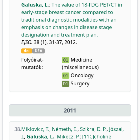
Galuska, L.
:
The value of 18-FDG PET/CT in
early-stage breast cancer compared to
traditional diagnostic modalities with an
emphasis on changes in disease stage
designation and treatment plan.
EJSO.
38 (1), 31-37, 2012.
doi
DEA
Folyóirat-
Medicine
Q1
mutatók:
(miscellaneous)
Oncology
Q1
Surgery
D1
2011
38.
Miklovicz, T.
,
Németh, E.
,
Szikra, D. P.
,
Jószai,
I.
,
Galuska, L.
,
Mikecz, P.
:
[11C]choline