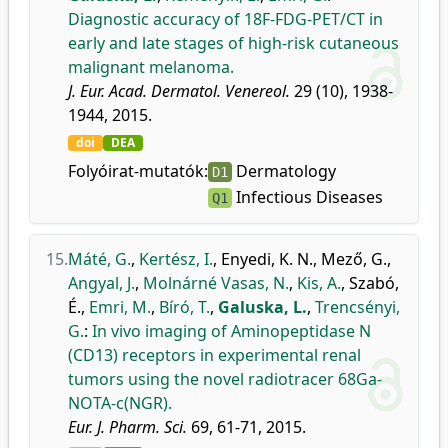
Diagnostic accuracy of 18F-FDG-PET/CT in
early and late stages of high-risk cutaneous
malignant melanoma.
J. Eur. Acad. Dermatol. Venereol.
29 (10), 1938-
1944, 2015.
doi
DEA
Folyóirat-mutatók:
Dermatology
D1
Infectious Diseases
Q1
15.
Máté, G.
,
Kertész, I.
,
Enyedi, K. N.
,
Mező, G.
,
Angyal, J.
,
Molnárné Vasas, N.
,
Kis, A.
,
Szabó,
É.
,
Emri, M.
,
Bíró, T.
,
Galuska, L.
,
Trencsényi,
G.
:
In vivo imaging of Aminopeptidase N
(CD13) receptors in experimental renal
tumors using the novel radiotracer 68Ga-
NOTA-c(NGR).
Eur. J. Pharm. Sci.
69, 61-71, 2015.