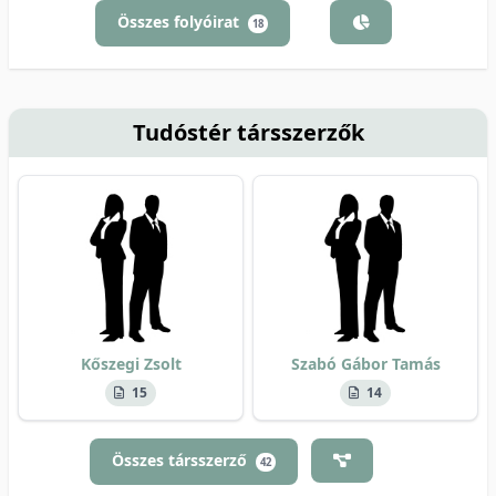
Összes folyóirat
18
Tudóstér társszerzők
Kőszegi Zsolt
Szabó Gábor Tamás
15
14
Összes társszerző
42