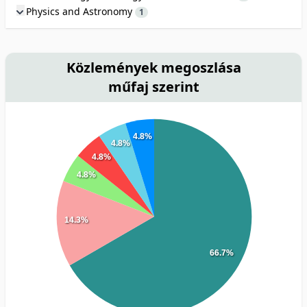
Physics and Astronomy
1
Közlemények megoszlása
műfaj szerint
4.8%
4.8%
4.8%
4.8%
14.3%
66.7%