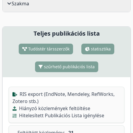
Szakma
Teljes publikációs lista
Tudóstér társszerzők
statisztika
szűrhető publikációs lista
RIS export (EndNote, Mendeley, RefWorks,
Zotero stb.)
Hiányzó közlemények feltöltése
Hitelesített Publikációs Lista igénylése
Feltöltött közlemény:
21