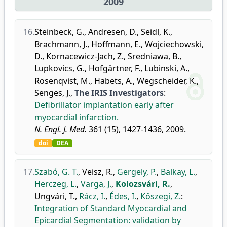
2009
16.
Steinbeck, G.
,
Andresen, D.
,
Seidl, K.
,
Brachmann, J.
,
Hoffmann, E.
,
Wojciechowski,
D.
,
Kornacewicz-Jach, Z.
,
Sredniawa, B.
,
Lupkovics, G.
,
Hofgärtner, F.
,
Lubinski, A.
,
Rosenqvist, M.
,
Habets, A.
,
Wegscheider, K.
,
Senges, J.
,
The IRIS Investigators
:
Defibrillator implantation early after
myocardial infarction.
N. Engl. J. Med.
361 (15), 1427-1436, 2009.
doi
DEA
17.
Szabó, G. T.
,
Veisz, R.
,
Gergely, P.
,
Balkay, L.
,
Herczeg, L.
,
Varga, J.
,
Kolozsvári, R.
,
Ungvári, T.
,
Rácz, I.
,
Édes, I.
,
Kőszegi, Z.
:
Integration of Standard Myocardial and
Epicardial Segmentation: validation by