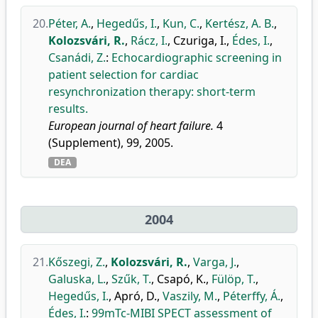
20.
Péter, A.
,
Hegedűs, I.
,
Kun, C.
,
Kertész, A. B.
,
Kolozsvári, R.
,
Rácz, I.
,
Czuriga, I.
,
Édes, I.
,
Csanádi, Z.
:
Echocardiographic screening in
patient selection for cardiac
resynchronization therapy: short-term
results.
European journal of heart failure.
4
(Supplement), 99, 2005.
DEA
2004
21.
Kőszegi, Z.
,
Kolozsvári, R.
,
Varga, J.
,
Galuska, L.
,
Szűk, T.
,
Csapó, K.
,
Fülöp, T.
,
Hegedűs, I.
,
Apró, D.
,
Vaszily, M.
,
Péterffy, Á.
,
Édes, I.
:
99mTc-MIBI SPECT assessment of