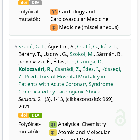
doi
DEA
Folyóirat-
Cardiology and
Q3
mutatók:
Cardiovascular Medicine
Medicine (miscellaneous)
Q3
6.
Szabó, G. T.
,
Ágoston, A.
,
Csató, G.
,
Rácz, I.
,
Bárány, T.
,
Uzonyi, G.
,
Szokol, M.
,
Sármán, B.
,
Jebelovszki, É.
,
Édes, I. F.
,
Czuriga, D.
,
Kolozsvári, R.
,
Csanádi, Z.
,
Édes, I.
,
Kőszegi,
Z.
:
Predictors of Hospital Mortality in
Patients with Acute Coronary Syndrome
Complicated by Cardiogenic Shock.
Sensors.
21 (3), 1-13, (cikkazonosító: 969),
2021.
doi
DEA
Folyóirat-
Analytical Chemistry
Q1
mutatók:
Atomic and Molecular
Q2
Physics, and Optics