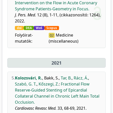
Intervention on the Flow in Acute Coronary
Syndrome Patients-Geometry in Focus.
J. Pers. Med.
12 (8), 1-11, (cikkazonosító: 1264),
2022.
doi
DEA
WoS
Scopus
Folyóirat-
Medicine
Q2
mutatók:
(miscellaneous)
2021
5.
Kolozsvári, R.
,
Bakk, S.
,
Tar, B.
,
Rácz, Á.
,
Szabó, G. T.
,
Kőszegi, Z.
:
Fractional Flow
Reserve-Guided Stenting of Epicardial
Collateral Channel in Chronic Left Main Total
Occlusion.
Cardiovasc Revasc Med.
33, 68-69, 2021.