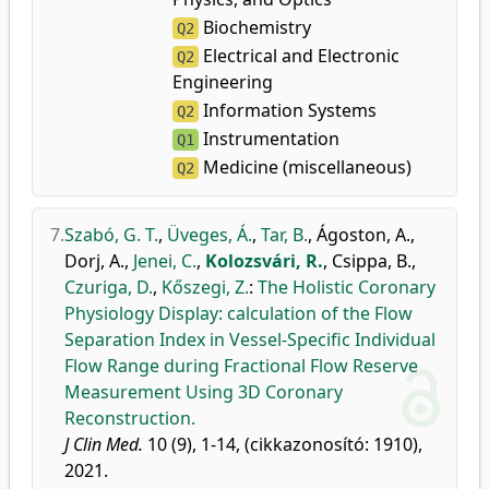
Biochemistry
Q2
Electrical and Electronic
Q2
Engineering
Information Systems
Q2
Instrumentation
Q1
Medicine (miscellaneous)
Q2
7.
Szabó, G. T.
,
Üveges, Á.
,
Tar, B.
,
Ágoston, A.
,
Dorj, A.
,
Jenei, C.
,
Kolozsvári, R.
,
Csippa, B.
,
Czuriga, D.
,
Kőszegi, Z.
:
The Holistic Coronary
Physiology Display: calculation of the Flow
Separation Index in Vessel-Specific Individual
Flow Range during Fractional Flow Reserve
Measurement Using 3D Coronary
Reconstruction.
J Clin Med.
10 (9), 1-14, (cikkazonosító: 1910),
2021.