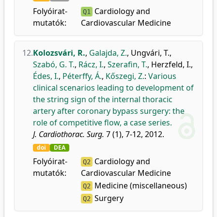
Folyóirat-
Cardiology and
Q1
mutatók:
Cardiovascular Medicine
12.
Kolozsvári, R.
,
Galajda, Z.
,
Ungvári, T.
,
Szabó, G. T.
,
Rácz, I.
,
Szerafin, T.
,
Herzfeld, I.
,
Édes, I.
,
Péterffy, Á.
,
Kőszegi, Z.
:
Various
clinical scenarios leading to development of
the string sign of the internal thoracic
artery after coronary bypass surgery: the
role of competitive flow, a case series.
J. Cardiothorac. Surg.
7 (1), 7-12, 2012.
doi
DEA
Folyóirat-
Cardiology and
Q2
mutatók:
Cardiovascular Medicine
Medicine (miscellaneous)
Q2
Surgery
Q2