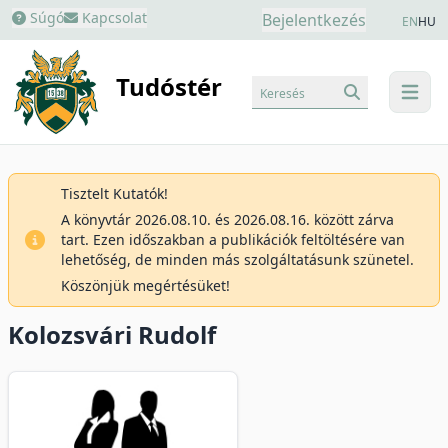
Súgó
Kapcsolat
Bejelentkezés
EN
HU
Tudóstér
Keresés
menu
Tisztelt Kutatók!
A könyvtár 2026.08.10. és 2026.08.16. között zárva
tart. Ezen időszakban a publikációk feltöltésére van
lehetőség, de minden más szolgáltatásunk szünetel.
Köszönjük megértésüket!
Kolozsvári Rudolf