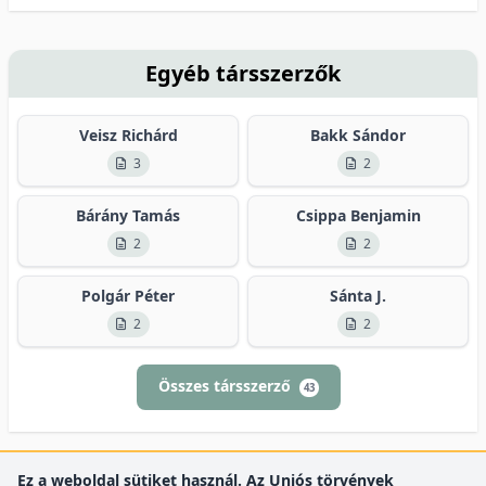
Egyéb társszerzők
Veisz Richárd
Bakk Sándor
3
2
Bárány Tamás
Csippa Benjamin
2
2
Polgár Péter
Sánta J.
2
2
Összes társszerző
43
Ez a weboldal sütiket használ. Az Uniós törvények