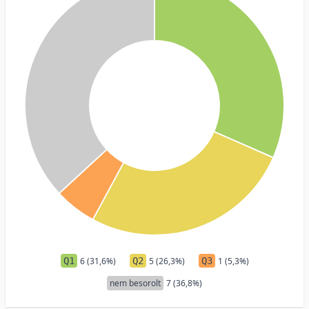
Q1
6 (31,6%)
Q2
5 (26,3%)
Q3
1 (5,3%)
nem besorolt
7 (36,8%)