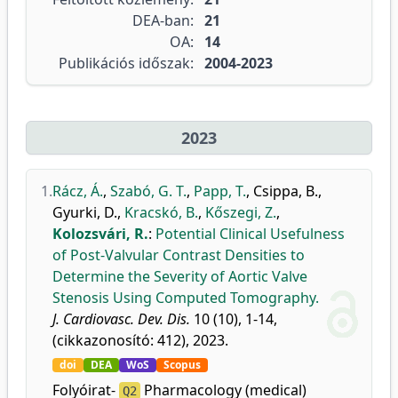
DEA-ban:
21
OA:
14
Publikációs időszak:
2004-2023
2023
1.
Rácz, Á.
,
Szabó, G. T.
,
Papp, T.
,
Csippa, B.
,
Gyurki, D.
,
Kracskó, B.
,
Kőszegi, Z.
,
Kolozsvári, R.
:
Potential Clinical Usefulness
of Post-Valvular Contrast Densities to
Determine the Severity of Aortic Valve
Stenosis Using Computed Tomography.
J. Cardiovasc. Dev. Dis.
10 (10), 1-14,
(cikkazonosító: 412), 2023.
doi
DEA
WoS
Scopus
Folyóirat-
Pharmacology (medical)
Q2