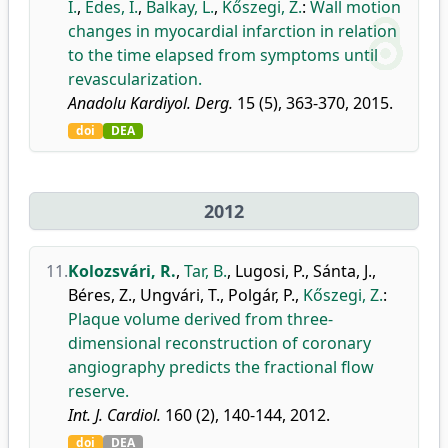
I.
,
Édes, I.
,
Balkay, L.
,
Kőszegi, Z.
:
Wall motion
changes in myocardial infarction in relation
to the time elapsed from symptoms until
revascularization.
Anadolu Kardiyol. Derg.
15 (5), 363-370, 2015.
doi
DEA
2012
11.
Kolozsvári, R.
,
Tar, B.
,
Lugosi, P.
,
Sánta, J.
,
Béres, Z.
,
Ungvári, T.
,
Polgár, P.
,
Kőszegi, Z.
:
Plaque volume derived from three-
dimensional reconstruction of coronary
angiography predicts the fractional flow
reserve.
Int. J. Cardiol.
160 (2), 140-144, 2012.
doi
DEA