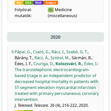
doi
DEA
WoS
Scopus
Folyóirat-
Medicine
Q1
mutatók:
(miscellaneous)
2020
8.
Pápai, G.
,
Csató, G.
,
Rácz, I.
,
Szabó, G. T.
,
Bárány, T.
,
Rácz, Á.
,
Szokol, M.
,
Sármán, B.
,
Édes, I. F.
,
Czuriga, D.
,
Kolozsvári, R.
,
Édes, I.
:
The transtelephonic electrocardiogram-
based triage is an independent predictor of
decreased hospital mortality in patients with
ST-segment elevation myocardial infarction
treated with primary percutaneous coronary
intervention.
J. Telemed. Telecare.
26 (4), 216-222, 2020.