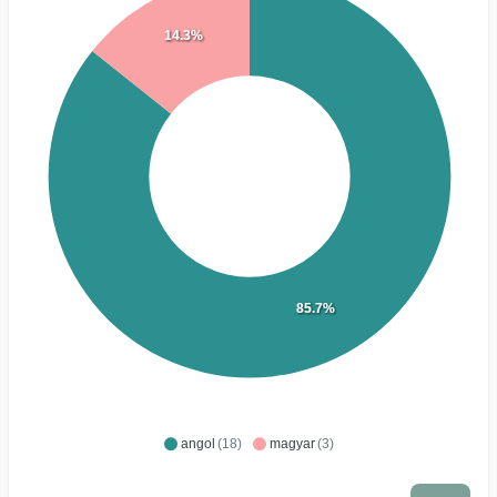
14.3%
85.7%
angol
(18)
magyar
(3)