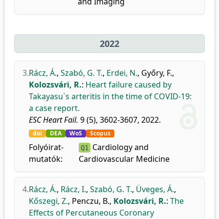
and Imaging
2022
3.
Rácz, Á.
,
Szabó, G. T.
,
Erdei, N.
,
Győry, F.
,
Kolozsvári, R.
:
Heart failure caused by
Takayasu`s arteritis in the time of COVID-19:
a case report.
ESC Heart Fail.
9 (5), 3602-3607, 2022.
doi
DEA
WoS
Scopus
Folyóirat-
Cardiology and
Q1
mutatók:
Cardiovascular Medicine
4.
Rácz, Á.
,
Rácz, I.
,
Szabó, G. T.
,
Üveges, Á.
,
Kőszegi, Z.
,
Penczu, B.
,
Kolozsvári, R.
:
The
Effects of Percutaneous Coronary