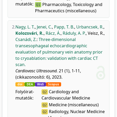
mutatók:
Pharmacology, Toxicology and
Q1
Pharmaceutics (miscellaneous)
2.
Nagy, L. T.
,
Jenei, C.
,
Papp, T. B.
,
Urbancsek, R.
,
Kolozsvári, R.
,
Rácz, Á.
,
Ráduly, A. P.
,
Veisz, R.
,
Csanádi, Z.
:
Three-dimensional
transesophageal echocardiographic
evaluation of pulmonary vein anatomy prior
to cryoablation: validation with cardiac CT
scan.
Cardiovasc Ultrasound.
21 (1), 1-11,
(cikkazonosító: 6), 2023.
doi
DEA
WoS
Scopus
Folyóirat-
Cardiology and
Q2
mutatók:
Cardiovascular Medicine
Medicine (miscellaneous)
Q2
Radiology, Nuclear Medicine
Q2