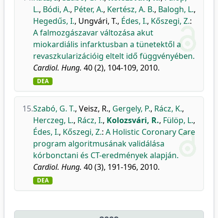
L.
,
Bódi, A.
,
Péter, A.
,
Kertész, A. B.
,
Balogh, L.
,
Hegedűs, I.
,
Ungvári, T.
,
Édes, I.
,
Kőszegi, Z.
:
A falmozgászavar változása akut
miokardiális infarktusban a tünetektől a
revaszkularizációig eltelt idő függvényében.
Cardiol. Hung.
40 (2), 104-109, 2010.
DEA
15.
Szabó, G. T.
,
Veisz, R.
,
Gergely, P.
,
Rácz, K.
,
Herczeg, L.
,
Rácz, I.
,
Kolozsvári, R.
,
Fülöp, L.
,
Édes, I.
,
Kőszegi, Z.
:
A Holistic Coronary Care
program algoritmusának validálása
kórbonctani és CT-eredmények alapján.
Cardiol. Hung.
40 (3), 191-196, 2010.
DEA