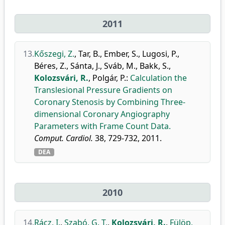
2011
13.
Kőszegi, Z.
,
Tar, B.
,
Ember, S.
,
Lugosi, P.
,
Béres, Z.
,
Sánta, J.
,
Sváb, M.
,
Bakk, S.
,
Kolozsvári, R.
,
Polgár, P.
:
Calculation the
Translesional Pressure Gradients on
Coronary Stenosis by Combining Three-
dimensional Coronary Angiography
Parameters with Frame Count Data.
Comput. Cardiol.
38, 729-732, 2011.
DEA
2010
14.
Rácz, I.
,
Szabó, G. T.
,
Kolozsvári, R.
,
Fülöp,