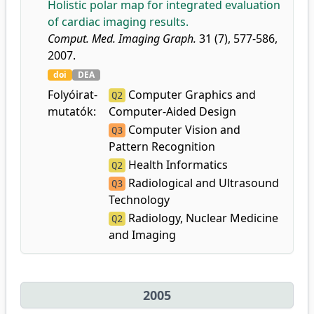
Holistic polar map for integrated evaluation
of cardiac imaging results.
Comput. Med. Imaging Graph.
31 (7), 577-586,
2007.
doi
DEA
Folyóirat-
Computer Graphics and
Q2
mutatók:
Computer-Aided Design
Computer Vision and
Q3
Pattern Recognition
Health Informatics
Q2
Radiological and Ultrasound
Q3
Technology
Radiology, Nuclear Medicine
Q2
and Imaging
2005