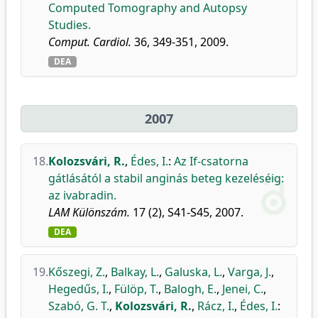
Computed Tomography and Autopsy
Studies.
Comput. Cardiol.
36, 349-351, 2009.
DEA
2007
18.
Kolozsvári, R.
,
Édes, I.
:
Az If-csatorna
gátlásától a stabil anginás beteg kezeléséig:
az ivabradin.
LAM Különszám.
17 (2), S41-S45, 2007.
DEA
19.
Kőszegi, Z.
,
Balkay, L.
,
Galuska, L.
,
Varga, J.
,
Hegedűs, I.
,
Fülöp, T.
,
Balogh, E.
,
Jenei, C.
,
Szabó, G. T.
,
Kolozsvári, R.
,
Rácz, I.
,
Édes, I.
: