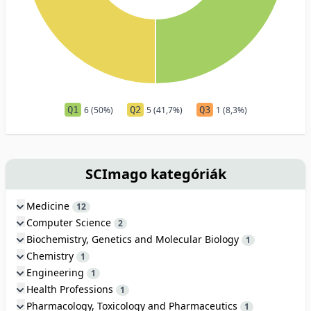
Q1
6 (50%)
Q2
5 (41,7%)
Q3
1 (8,3%)
SCImago kategóriák
Medicine
12
Computer Science
2
Biochemistry, Genetics and Molecular Biology
1
Chemistry
1
Engineering
1
Health Professions
1
Pharmacology, Toxicology and Pharmaceutics
1