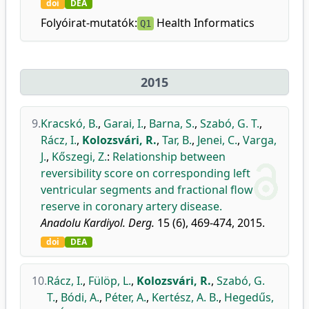
doi
DEA
Folyóirat-mutatók:
Health Informatics
Q1
2015
9.
Kracskó, B.
,
Garai, I.
,
Barna, S.
,
Szabó, G. T.
,
Rácz, I.
,
Kolozsvári, R.
,
Tar, B.
,
Jenei, C.
,
Varga,
J.
,
Kőszegi, Z.
:
Relationship between
reversibility score on corresponding left
ventricular segments and fractional flow
reserve in coronary artery disease.
Anadolu Kardiyol. Derg.
15 (6), 469-474, 2015.
doi
DEA
10.
Rácz, I.
,
Fülöp, L.
,
Kolozsvári, R.
,
Szabó, G.
T.
,
Bódi, A.
,
Péter, A.
,
Kertész, A. B.
,
Hegedűs,