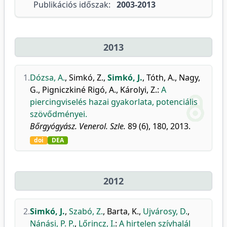
Publikációs időszak:
2003-2013
2013
1.
Dózsa, A.
,
Simkó, Z.
,
Simkó, J.
,
Tóth, A.
,
Nagy,
G.
,
Pigniczkiné Rigó, A.
,
Károlyi, Z.
:
A
piercingviselés hazai gyakorlata, potenciális
szövődményei.
Bőrgyógyász. Venerol. Szle.
89 (6), 180, 2013.
doi
DEA
2012
2.
Simkó, J.
,
Szabó, Z.
,
Barta, K.
,
Ujvárosy, D.
,
Nánási, P. P.
,
Lőrincz, I.
:
A hirtelen szívhalál