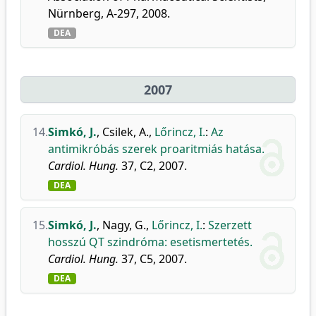
Nürnberg, A-297, 2008.
DEA
2007
14.
Simkó, J.
,
Csilek, A.
,
Lőrincz, I.
:
Az
antimikróbás szerek proaritmiás hatása.
Cardiol. Hung.
37, C2, 2007.
DEA
15.
Simkó, J.
,
Nagy, G.
,
Lőrincz, I.
:
Szerzett
hosszú QT szindróma: esetismertetés.
Cardiol. Hung.
37, C5, 2007.
DEA