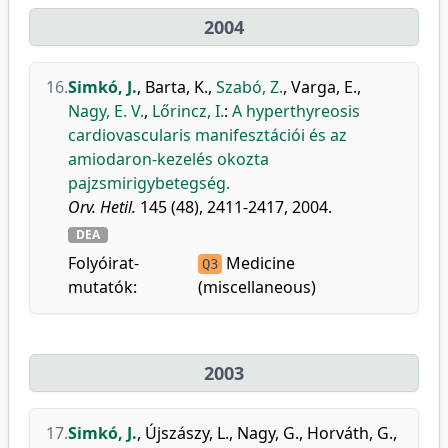
2004
16.
Simkó, J.
,
Barta, K.
,
Szabó, Z.
,
Varga, E.
,
Nagy, E. V.
,
Lőrincz, I.
:
A hyperthyreosis
cardiovascularis manifesztációi és az
amiodaron-kezelés okozta
pajzsmirigybetegség.
Orv. Hetil.
145 (48), 2411-2417, 2004.
DEA
Folyóirat-
Medicine
Q3
mutatók:
(miscellaneous)
2003
17.
Simkó, J.
,
Újszászy, L.
,
Nagy, G.
,
Horváth, G.
,