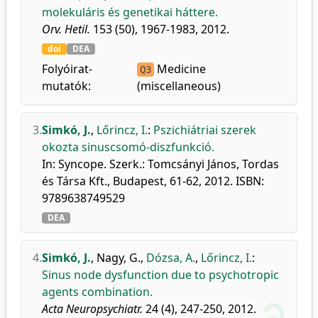
molekuláris és genetikai háttere.
Orv. Hetil.
153 (50), 1967-1983, 2012.
doi
DEA
Folyóirat-
Medicine
Q3
mutatók:
(miscellaneous)
3.
Simkó, J.
,
Lőrincz, I.
:
Pszichiátriai szerek
okozta sinuscsomó-diszfunkció.
In: Syncope. Szerk.: Tomcsányi János, Tordas
és Társa Kft., Budapest, 61-62, 2012. ISBN:
9789638749529
DEA
4.
Simkó, J.
,
Nagy, G.
,
Dózsa, A.
,
Lőrincz, I.
:
Sinus node dysfunction due to psychotropic
agents combination.
Acta Neuropsychiatr.
24 (4), 247-250, 2012.