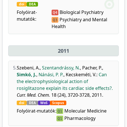
doi
DEA
Folyóirat-
Biological Psychiatry
Q4
mutatók:
Psychiatry and Mental
Q3
Health
2011
5.
Szebeni, A.
,
Szentandrássy, N.
,
Pacher, P.
,
Simkó, J.
,
Nánási, P. P.
,
Kecskeméti, V.
:
Can
the electrophysiological action of
rosiglitazone explain its cardiac side effects?.
Curr. Med. Chem.
18 (24), 3720-3728, 2011.
doi
DEA
WoS
Scopus
Folyóirat-mutatók:
Molecular Medicine
Q1
Pharmacology
Q1