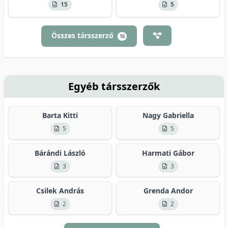
15
5
Összes társszerző
16
Egyéb társszerzők
Barta Kitti
Nagy Gabriella
5
5
Bárándi László
Harmati Gábor
3
3
Csilek András
Grenda Andor
2
2