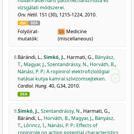
hullám-alternáns patomechanizmusa és
vizsgálati módszerei.
Orv. Hetil.
151 (30), 1215-1224, 2010.
doi
DEA
Folyóirat-
Medicine
Q3
mutatók:
(miscellaneous)
8.
Bárándi, L.
,
Simkó, J.
,
Harmati, G.
,
Bányász,
T.
,
Magyar, J.
,
Szentandrássy, N.
,
Horváth, B.
,
Nánási, P. P.
:
A ropinirol elektrofiziológiai
hatásai kutya kamrai szívizomsejteken.
Cardiol. Hung.
40, G34, 2010.
DEA
9.
Simkó, J.
,
Szentandrássy, N.
,
Harmati, G.
,
Bárándi, L.
,
Horváth, B.
,
Magyar, J.
,
Bányász,
T.
,
Lőrincz, I.
,
Nánási, P. P.
:
Effects of
ropinirole on action potential characteristics