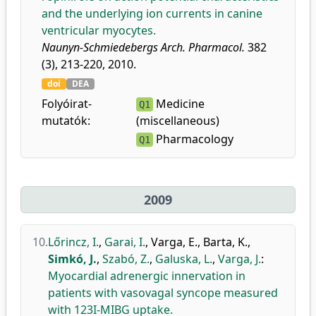
and the underlying ion currents in canine
ventricular myocytes.
Naunyn-Schmiedebergs Arch. Pharmacol.
382
(3), 213-220, 2010.
doi
DEA
Folyóirat-
Medicine
Q1
mutatók:
(miscellaneous)
Pharmacology
Q1
2009
10.
Lőrincz, I.
,
Garai, I.
,
Varga, E.
,
Barta, K.
,
Simkó, J.
,
Szabó, Z.
,
Galuska, L.
,
Varga, J.
:
Myocardial adrenergic innervation in
patients with vasovagal syncope measured
with 123I-MIBG uptake.