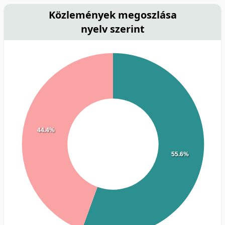
Közlemények megoszlása
nyelv szerint
44.4%
55.6%