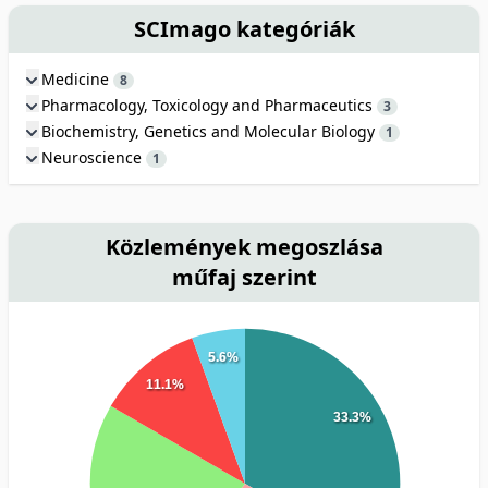
SCImago kategóriák
Medicine
8
Pharmacology, Toxicology and Pharmaceutics
3
Biochemistry, Genetics and Molecular Biology
1
Neuroscience
1
Közlemények megoszlása
műfaj szerint
5.6%
11.1%
33.3%