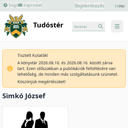
Súgó
Kapcsolat
Bejelentkezés
EN
HU
Tudóstér
Keresés
menu
Tisztelt Kutatók!
A könyvtár 2026.08.10. és 2026.08.16. között zárva
tart. Ezen időszakban a publikációk feltöltésére van
lehetőség, de minden más szolgáltatásunk szünetel.
Köszönjük megértésüket!
Simkó József