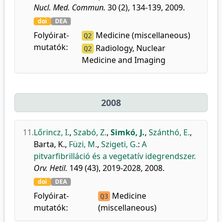
Nucl. Med. Commun.
30 (2), 134-139, 2009.
doi
DEA
Folyóirat-
Medicine (miscellaneous)
Q2
mutatók:
Radiology, Nuclear
Q2
Medicine and Imaging
2008
11.
Lőrincz, I.
,
Szabó, Z.
,
Simkó, J.
,
Szánthó, E.
,
Barta, K.
,
Füzi, M.
,
Szigeti, G.
:
A
pitvarfibrilláció és a vegetatív idegrendszer.
Orv. Hetil.
149 (43), 2019-2028, 2008.
doi
DEA
Folyóirat-
Medicine
Q3
mutatók:
(miscellaneous)