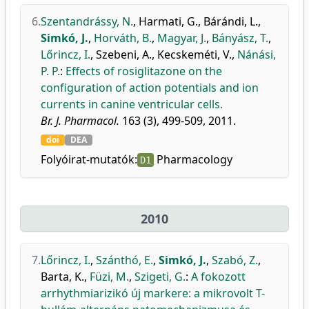
6.
Szentandrássy, N.
,
Harmati, G.
,
Bárándi, L.
,
Simkó, J.
,
Horváth, B.
,
Magyar, J.
,
Bányász, T.
,
Lőrincz, I.
,
Szebeni, A.
,
Kecskeméti, V.
,
Nánási,
P. P.
:
Effects of rosiglitazone on the
configuration of action potentials and ion
currents in canine ventricular cells.
Br. J. Pharmacol.
163 (3), 499-509, 2011.
doi
DEA
Folyóirat-mutatók:
Pharmacology
D1
2010
7.
Lőrincz, I.
,
Szánthó, E.
,
Simkó, J.
,
Szabó, Z.
,
Barta, K.
,
Füzi, M.
,
Szigeti, G.
:
A fokozott
arrhythmiarizikó új markere: a mikrovolt T-