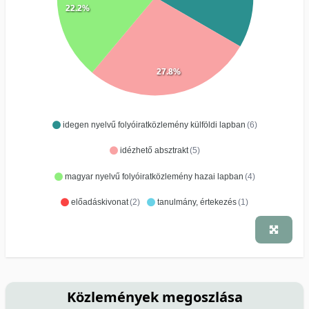
22.2%
27.8%
idegen nyelvű folyóiratközlemény külföldi lapban
(6)
idézhető absztrakt
(5)
magyar nyelvű folyóiratközlemény hazai lapban
(4)
előadáskivonat
(2)
tanulmány, értekezés
(1)
Közlemények megoszlása