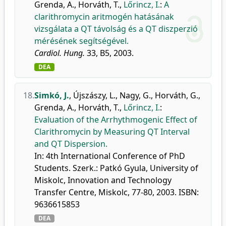
Grenda, A.
,
Horváth, T.
,
Lőrincz, I.
:
A
clarithromycin aritmogén hatásának
vizsgálata a QT távolság és a QT diszperzió
mérésének segítségével.
Cardiol. Hung.
33, B5, 2003.
DEA
18.
Simkó, J.
,
Újszászy, L.
,
Nagy, G.
,
Horváth, G.
,
Grenda, A.
,
Horváth, T.
,
Lőrincz, I.
:
Evaluation of the Arrhythmogenic Effect of
Clarithromycin by Measuring QT Interval
and QT Dispersion.
In: 4th International Conference of PhD
Students. Szerk.: Patkó Gyula, University of
Miskolc, Innovation and Technology
Transfer Centre, Miskolc, 77-80, 2003. ISBN:
9636615853
DEA