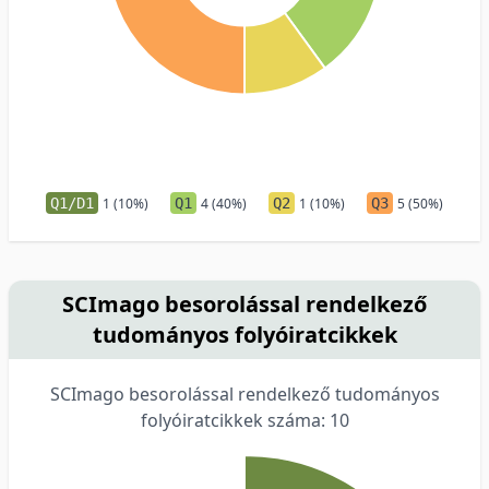
Q1/D1
1 (10%)
Q1
4 (40%)
Q2
1 (10%)
Q3
5 (50%)
SCImago besorolással rendelkező
tudományos folyóiratcikkek
SCImago besorolással rendelkező tudományos
folyóiratcikkek száma: 10