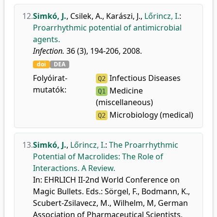
12.
Simkó, J.
,
Csilek, A.
,
Karászi, J.
,
Lőrincz, I.
:
Proarrhythmic potential of antimicrobial
agents.
Infection.
36 (3), 194-206, 2008.
doi
DEA
Folyóirat-
Infectious Diseases
Q2
mutatók:
Medicine
Q1
(miscellaneous)
Microbiology (medical)
Q2
13.
Simkó, J.
,
Lőrincz, I.
:
The Proarrhythmic
Potential of Macrolides: The Role of
Interactions. A Review.
In: EHRLICH II-2nd World Conference on
Magic Bullets. Eds.: Sörgel, F., Bodmann, K.,
Scubert-Zsilavecz, M., Wilhelm, M, German
Association of Pharmaceutical Scientists,