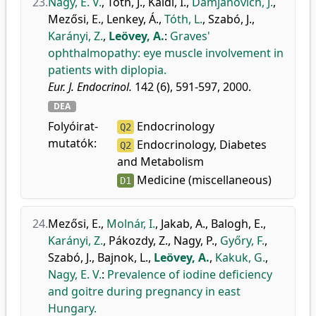
23.
Nagy, E. V.
,
Tóth, J.
,
Káldi, I.
,
Damjanovich, J.
,
Mezősi, E.
,
Lenkey, Á.
,
Tóth, L.
,
Szabó, J.
,
Karányi, Z.
,
Leövey, A.
:
Graves'
ophthalmopathy: eye muscle involvement in
patients with diplopia.
Eur. J. Endocrinol.
142 (6), 591-597, 2000.
DEA
Folyóirat-
Endocrinology
Q2
mutatók:
Endocrinology, Diabetes
Q2
and Metabolism
Medicine (miscellaneous)
D1
24.
Mezősi, E.
,
Molnár, I.
,
Jakab, A.
,
Balogh, E.
,
Karányi, Z.
,
Pákozdy, Z.
,
Nagy, P.
,
Győry, F.
,
Szabó, J.
,
Bajnok, L.
,
Leövey, A.
,
Kakuk, G.
,
Nagy, E. V.
:
Prevalence of iodine deficiency
and goitre during pregnancy in east
Hungary.