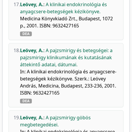
17.
Leövey, A.
:
A klinikai endokrinológia és
anyagcsere-betegségek kézikönyve.
Medicina Könyvkiadó Zrt., Budapest, 1072
p., 2001. ISBN: 9632427165
DEA
18.
Leövey, A.
:
A pajzsmirigy és betegségei: a
pajzsmirigy klinikumának és kutatásának
áttekintő adatai, dátumai.
In: A klinikai endokrinológia és anyagcsere-
betegségek kézikönyve. Szerk.: Leövey
András, Medicina, Budapest, 233-236, 2001.
ISBN: 9632427165
DEA
19.
Leövey, A.
:
A pajzsmirigy göbös
megbetegedései.
In: A klinikai endokrinológia és anyagcsere-