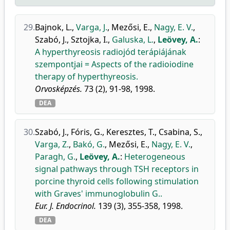
29.
Bajnok, L.
,
Varga, J.
,
Mezősi, E.
,
Nagy, E. V.
,
Szabó, J.
,
Sztojka, I.
,
Galuska, L.
,
Leövey, A.
:
A hyperthyreosis radiojód terápiájának
szempontjai = Aspects of the radioiodine
therapy of hyperthyreosis.
Orvosképzés.
73 (2), 91-98, 1998.
DEA
30.
Szabó, J.
,
Fóris, G.
,
Keresztes, T.
,
Csabina, S.
,
Varga, Z.
,
Bakó, G.
,
Mezősi, E.
,
Nagy, E. V.
,
Paragh, G.
,
Leövey, A.
:
Heterogeneous
signal pathways through TSH receptors in
porcine thyroid cells following stimulation
with Graves' immunoglobulin G..
Eur. J. Endocrinol.
139 (3), 355-358, 1998.
DEA