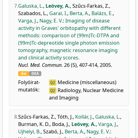
7.
Galuska, L.
,
Leövey, A.
,
Szűcs-Farkas, Z.
,
Szabados, L.
,
Garai, I.
,
Berta, A.
,
Balázs, E.
,
Varga, J.
,
Nagy, E. V.
:
Imaging of disease
activity in Graves' orbitopathy with different
methods: comparison of (99m)Tc-DTPA and
(99m)Tc-depreotide single photon emission
tomography, magnetic resonance imaging
and clinical activity scores.
Nucl. Med. Commun.
26 (5), 407-414, 2005.
doi
DEA
Folyóirat-
Medicine (miscellaneous)
Q2
mutatók:
Radiology, Nuclear Medicine
Q2
and Imaging
8.
Szűcs-Farkas, Z.
,
Tóth, J.
,
Kollár, J.
,
Galuska, L.
,
Burman, K. D.
,
Boda, J.
,
Leövey, A.
,
Varga, J.
,
Ujhelyi, B.
,
Szabó, J.
,
Berta, A.
,
Nagy, E. V.
: