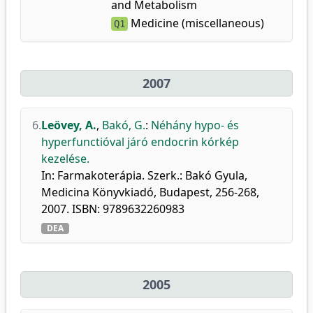
and Metabolism
Medicine (miscellaneous)
Q1
2007
6.
Leövey, A.
,
Bakó, G.
:
Néhány hypo- és
hyperfunctióval járó endocrin kórkép
kezelése.
In: Farmakoterápia. Szerk.: Bakó Gyula,
Medicina Könyvkiadó, Budapest, 256-268,
2007. ISBN: 9789632260983
DEA
2005