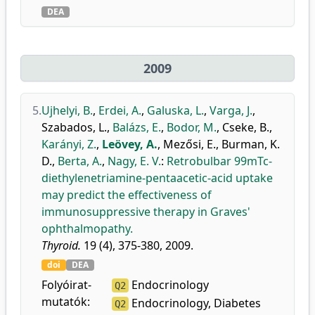
DEA
2009
5.
Ujhelyi, B.
,
Erdei, A.
,
Galuska, L.
,
Varga, J.
,
Szabados, L.
,
Balázs, E.
,
Bodor, M.
,
Cseke, B.
,
Karányi, Z.
,
Leövey, A.
,
Mezősi, E.
,
Burman, K.
D.
,
Berta, A.
,
Nagy, E. V.
:
Retrobulbar 99mTc-
diethylenetriamine-pentaacetic-acid uptake
may predict the effectiveness of
immunosuppressive therapy in Graves'
ophthalmopathy.
Thyroid.
19 (4), 375-380, 2009.
doi
DEA
Folyóirat-
Endocrinology
Q2
mutatók:
Endocrinology, Diabetes
Q2