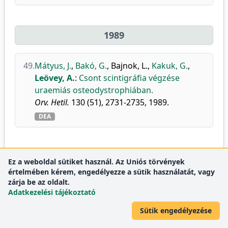
1989
49.
Mátyus, J.
,
Bakó, G.
,
Bajnok, L.
,
Kakuk, G.
,
Leövey, A.
:
Csont scintigráfia végzése
uraemiás osteodystrophiában.
Orv. Hetil.
130 (51), 2731-2735, 1989.
DEA
1988
Ez a weboldal sütiket használ. Az Uniós törvények
értelmében kérem, engedélyezze a sütik használatát, vagy
zárja be az oldalt.
50.
Paragh, G.
,
Kovács, É.
,
Nagy T., J.
,
Fóris, G.
,
Adatkezelési tájékoztató
Varga, Z.
,
Leövey, A.
:
Az LDL metabolizmus
Sütik engedélyezése
vizsgálata II típusú diabetes mellitusban
szenvedő betegek monocitáin.