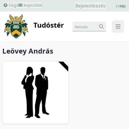
Súgó
Kapcsolat
Bejelentkezés
EN
HU
Tudóstér
Keresés
menu
Leövey András