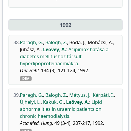
1992
38.
Paragh, G.
,
Balogh, Z.
,
Boda, J.
,
Mohácsi, A.
,
Juhász, A.
,
Leövey, A.
:
Acipimox hatása a
diabetes mellitushoz társult
hyperlipoproteinaemiákra.
Orv. Hetil.
134 (3), 121-124, 1992.
DEA
39.
Paragh, G.
,
Balogh, Z.
,
Mátyus, J.
,
Kárpáti, I.
,
Újhelyi, L.
,
Kakuk, G.
,
Leövey, A.
:
Lipid
abnormalities in uraemic patients on
chronic haemodialysis.
Acta Med. Hung.
49 (3-4), 207-217, 1992.