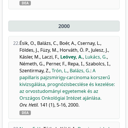
DEA
2000
22.
Ésik, O.
,
Balázs, C.
,
Boér, A.
,
Csernay, L.
,
Földes, J.
,
Füzy, M.
,
Horváth, Ö. P.
,
Julesz, J.
,
Kásler, M.
,
Laczi, F.
,
Leövey, A.
,
Lukács, G.
,
Németh, G.
,
Perner, F.
,
Repa, I.
,
Szabolcs, I.
,
Szentirmay, Z.
,
Trón, L.
,
Balázs, G.
:
A
papillaris pajzsmirigy-carcinoma korszerű
kivizsgálása, prognózisbecslése és kezelése:
az orvostudományi egyetemek és az
Országos Onkológiai Intézet ajánlása.
Orv. Hetil.
141 (1), 5-16, 2000.
DEA