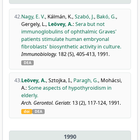
42.
Nagy, E. V.
,
Kálmán, K.
,
Szabó, J.
,
Bakó, G.
,
Gergely, L.
,
Leövey, A.
:
Sera but not
immunoglobulins of ophthalmic Graves'
patients stimulate human embryonal
fibroblasts' biosynthetic activity in culture.
Immunobiology.
182 (5), 405-413, 1991.
DEA
43.
Leövey, A.
,
Sztojka, I.
,
Paragh, G.
,
Mohácsi,
A.
:
Some aspects of hypothyroidism in
elderly.
Arch. Gerontol. Geriatr.
13 (2), 117-124, 1991.
doi
DEA
1990