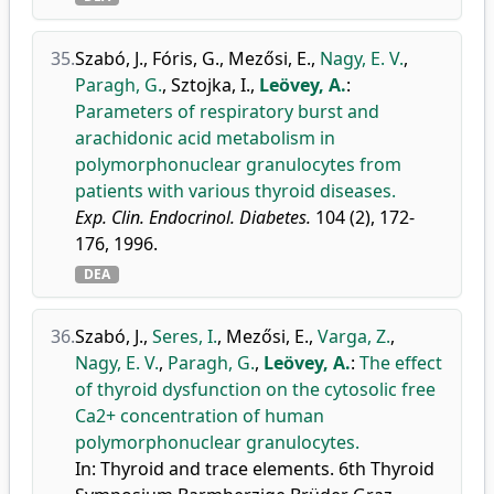
35.
Szabó, J.
,
Fóris, G.
,
Mezősi, E.
,
Nagy, E. V.
,
Paragh, G.
,
Sztojka, I.
,
Leövey, A.
:
Parameters of respiratory burst and
arachidonic acid metabolism in
polymorphonuclear granulocytes from
patients with various thyroid diseases.
Exp. Clin. Endocrinol. Diabetes.
104 (2), 172-
176, 1996.
DEA
36.
Szabó, J.
,
Seres, I.
,
Mezősi, E.
,
Varga, Z.
,
Nagy, E. V.
,
Paragh, G.
,
Leövey, A.
:
The effect
of thyroid dysfunction on the cytosolic free
Ca2+ concentration of human
polymorphonuclear granulocytes.
In: Thyroid and trace elements. 6th Thyroid