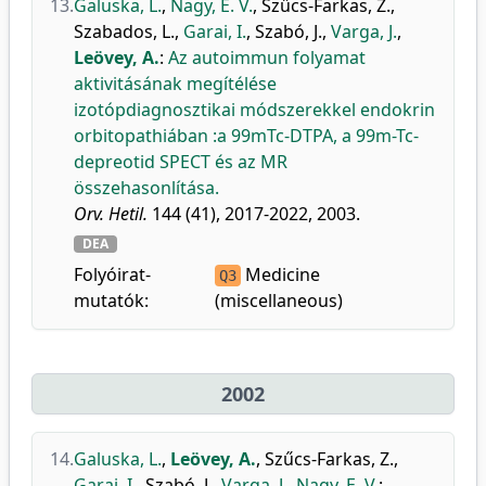
13.
Galuska, L.
,
Nagy, E. V.
,
Szűcs-Farkas, Z.
,
Szabados, L.
,
Garai, I.
,
Szabó, J.
,
Varga, J.
,
Leövey, A.
:
Az autoimmun folyamat
aktivitásának megítélése
izotópdiagnosztikai módszerekkel endokrin
orbitopathiában :a 99mTc-DTPA, a 99m-Tc-
depreotid SPECT és az MR
összehasonlítása.
Orv. Hetil.
144 (41), 2017-2022, 2003.
DEA
Folyóirat-
Medicine
Q3
mutatók:
(miscellaneous)
2002
14.
Galuska, L.
,
Leövey, A.
,
Szűcs-Farkas, Z.
,
Garai, I.
,
Szabó, J.
,
Varga, J.
,
Nagy, E. V.
: