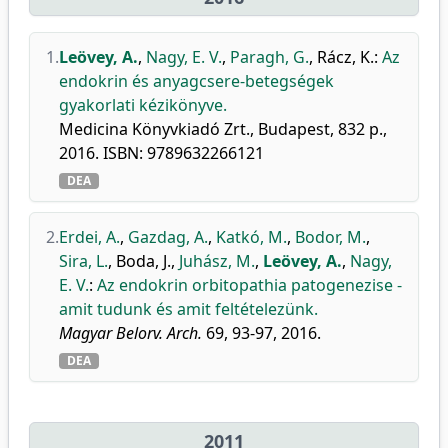
1.
Leövey, A.
,
Nagy, E. V.
,
Paragh, G.
,
Rácz, K.
:
Az
endokrin és anyagcsere-betegségek
gyakorlati kézikönyve.
Medicina Könyvkiadó Zrt., Budapest, 832 p.,
2016. ISBN: 9789632266121
DEA
2.
Erdei, A.
,
Gazdag, A.
,
Katkó, M.
,
Bodor, M.
,
Sira, L.
,
Boda, J.
,
Juhász, M.
,
Leövey, A.
,
Nagy,
E. V.
:
Az endokrin orbitopathia patogenezise -
amit tudunk és amit feltételezünk.
Magyar Belorv. Arch.
69, 93-97, 2016.
DEA
2011