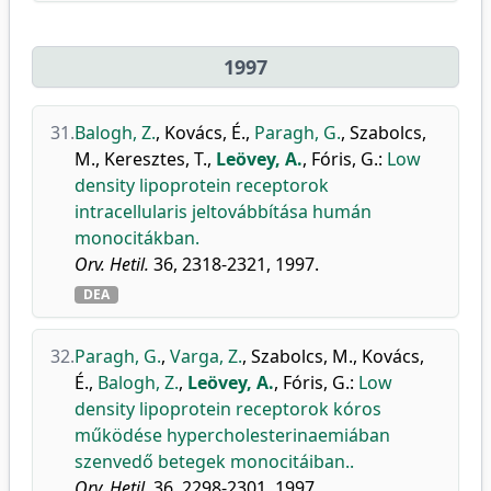
1997
31.
Balogh, Z.
,
Kovács, É.
,
Paragh, G.
,
Szabolcs,
M.
,
Keresztes, T.
,
Leövey, A.
,
Fóris, G.
:
Low
density lipoprotein receptorok
intracellularis jeltovábbítása humán
monocitákban.
Orv. Hetil.
36, 2318-2321, 1997.
DEA
32.
Paragh, G.
,
Varga, Z.
,
Szabolcs, M.
,
Kovács,
É.
,
Balogh, Z.
,
Leövey, A.
,
Fóris, G.
:
Low
density lipoprotein receptorok kóros
működése hypercholesterinaemiában
szenvedő betegek monocitáiban..
Orv. Hetil.
36, 2298-2301, 1997.