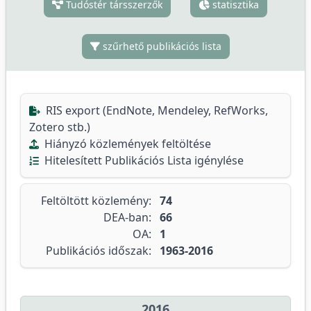
Tudóstér társszerzők
statisztika
szűrhető publikációs lista
RIS export (EndNote, Mendeley, RefWorks,
Zotero stb.)
Hiányzó közlemények feltöltése
Hitelesített Publikációs Lista igénylése
Feltöltött közlemény:
74
DEA-ban:
66
OA:
1
Publikációs időszak:
1963-2016
2016