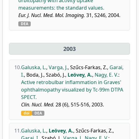
orbitopathy with activity uptake
measurements: the standard values.
Eur. J. Nucl. Med. Mol. Imaging.
31, S246, 2004.
DEA
2003
10.
Galuska, L.
,
Varga, J.
,
Szűcs-Farkas, Z.
,
Garai,
I.
,
Boda, J.
,
Szabó, J.
,
Leövey, A.
,
Nagy, E. V.
:
Active retrobulbar inflammation in Graves'
ophthalmopathy visualized by Tc-99m DTPA
SPECT.
Clin. Nucl. Med.
28 (6), 515-516, 2003.
doi
DEA
11.
Galuska, L.
,
Leövey, A.
,
Szűcs-Farkas, Z.
,
Garai, I.
,
Szabó, J.
,
Varga, J.
,
Nagy, E. V.
: