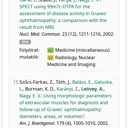
SPECT using 99mTc-DTPA for the
assessment of disease activity in Graves'
ophthalmopathy: a comparison with the
result from MRI.
Nucl. Med. Commun.
23 (12), 1211-1216, 2002.
DEA
Folyóirat-
Medicine (miscellaneous)
Q1
mutatók:
Radiology, Nuclear
Q2
Medicine and Imaging
15.
Szűcs-Farkas, Z.
,
Tóth, J.
,
Balázs, E.
,
Galuska,
L.
,
Burman, K. D.
,
Karányi, Z.
,
Leövey, A.
,
Nagy, E. V.
:
Using morphologic parameters
of extraocular muscles for diagnosis and
follow-up of Graves' ophthalmopathy:
diameters, areas, or volumes?.
Am. J. Roentgenol.
179 (4), 1005-1010, 2002.