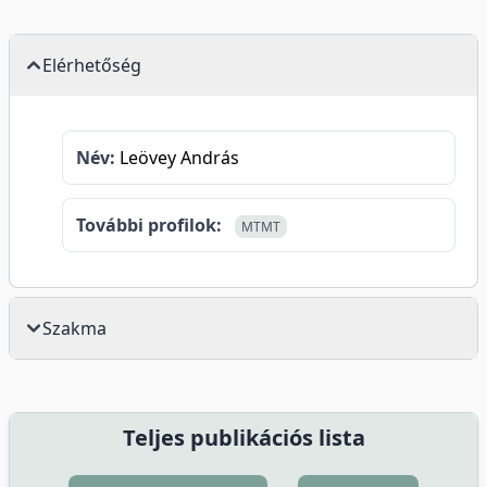
Elérhetőség
Név:
Leövey András
További profilok:
MTMT
Szakma
Teljes publikációs lista