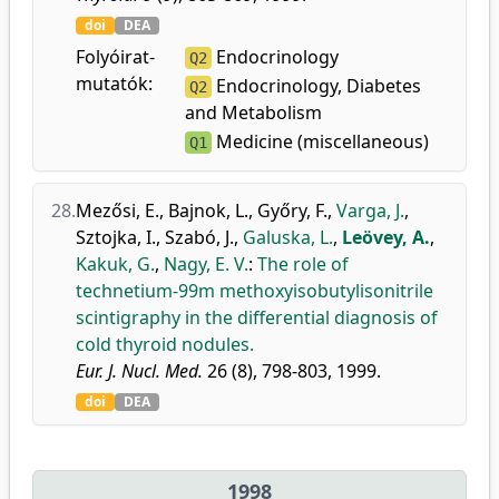
doi
DEA
Folyóirat-
Endocrinology
Q2
mutatók:
Endocrinology, Diabetes
Q2
and Metabolism
Medicine (miscellaneous)
Q1
28.
Mezősi, E.
,
Bajnok, L.
,
Győry, F.
,
Varga, J.
,
Sztojka, I.
,
Szabó, J.
,
Galuska, L.
,
Leövey, A.
,
Kakuk, G.
,
Nagy, E. V.
:
The role of
technetium-99m methoxyisobutylisonitrile
scintigraphy in the differential diagnosis of
cold thyroid nodules.
Eur. J. Nucl. Med.
26 (8), 798-803, 1999.
doi
DEA
1998