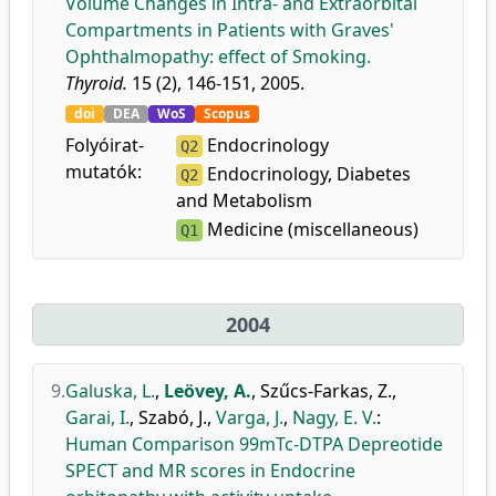
Volume Changes in Intra- and Extraorbital
Compartments in Patients with Graves'
Ophthalmopathy: effect of Smoking.
Thyroid.
15 (2), 146-151, 2005.
doi
DEA
WoS
Scopus
Folyóirat-
Endocrinology
Q2
mutatók:
Endocrinology, Diabetes
Q2
and Metabolism
Medicine (miscellaneous)
Q1
2004
9.
Galuska, L.
,
Leövey, A.
,
Szűcs-Farkas, Z.
,
Garai, I.
,
Szabó, J.
,
Varga, J.
,
Nagy, E. V.
:
Human Comparison 99mTc-DTPA Depreotide
SPECT and MR scores in Endocrine