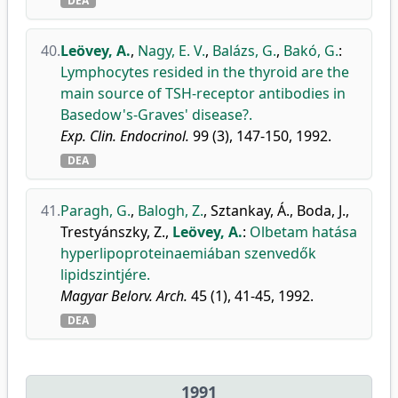
DEA
40.
Leövey, A.
,
Nagy, E. V.
,
Balázs, G.
,
Bakó, G.
:
Lymphocytes resided in the thyroid are the
main source of TSH-receptor antibodies in
Basedow's-Graves' disease?.
Exp. Clin. Endocrinol.
99 (3), 147-150, 1992.
DEA
41.
Paragh, G.
,
Balogh, Z.
,
Sztankay, Á.
,
Boda, J.
,
Trestyánszky, Z.
,
Leövey, A.
:
Olbetam hatása
hyperlipoproteinaemiában szenvedők
lipidszintjére.
Magyar Belorv. Arch.
45 (1), 41-45, 1992.
DEA
1991