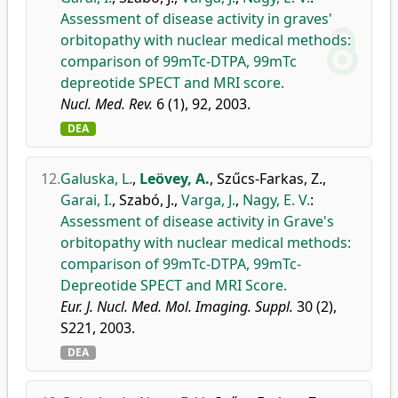
Assessment of disease activity in graves'
orbitopathy with nuclear medical methods:
comparison of 99mTc-DTPA, 99mTc
depreotide SPECT and MRI score.
Nucl. Med. Rev.
6 (1), 92, 2003.
DEA
12.
Galuska, L.
,
Leövey, A.
,
Szűcs-Farkas, Z.
,
Garai, I.
,
Szabó, J.
,
Varga, J.
,
Nagy, E. V.
:
Assessment of disease activity in Grave's
orbitopathy with nuclear medical methods:
comparison of 99mTc-DTPA, 99mTc-
Depreotide SPECT and MRI Score.
Eur. J. Nucl. Med. Mol. Imaging. Suppl.
30 (2),
S221, 2003.
DEA