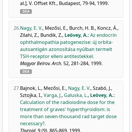
al.], V. Offset Kft., Budapest, 79-94, 1999.
DEA
26.
Nagy, E. V.
,
Mezősi, E.
,
Burch, H. B.
,
Koncz, Á.
,
Zilahi, Z.
,
Bundik, Z.
,
Leövey, A.
:
Az endocrin
ophthalmopathia patogenezise: új orbita-
autoantigén azonosítása nyúlban termelt
TSH-receptor elleni antitestekkel.
Magyar Belrov. Arch.
52, 281-284, 1999.
DEA
27.
Bajnok, L.
,
Mezősi, E.
,
Nagy, E. V.
,
Szabó, J.
,
Sztojka, I.
,
Varga, J.
,
Galuska, L.
,
Leövey, A.
:
Calculation of the radioiodine dose for the
treatment of graves' hyperthyroidism: is
more than seven-thousand rad target dose
necessary?.
Thyroid.
9 (9), 865-869, 1999.