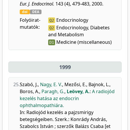
Eur. J. Endocrinol.
143 (4), 479-483, 2000.
doi
DEA
Folyóirat-
Endocrinology
Q2
mutatók:
Endocrinology, Diabetes
Q2
and Metabolism
Medicine (miscellaneous)
D1
1999
25.
Szabó, J.
,
Nagy, E. V.
,
Mezősi, E.
,
Bajnok, L.
,
Boros, A.
,
Paragh, G.
,
Leövey, A.
:
A radiojód
kezelés hatása az endocrin
ophthalmopathiára.
In: Radiojód kezelés a pajzsmirigy
betegségeiben. Szerk.: Konrády András,
Szabolcs István ; szerzők Balázs Csaba [et