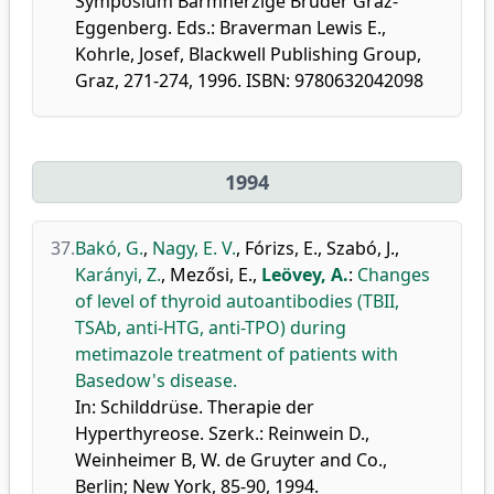
Symposium Barmherzige Brüder Graz-
Eggenberg. Eds.: Braverman Lewis E.,
Kohrle, Josef, Blackwell Publishing Group,
Graz, 271-274, 1996. ISBN: 9780632042098
1994
37.
Bakó, G.
,
Nagy, E. V.
,
Fórizs, E.
,
Szabó, J.
,
Karányi, Z.
,
Mezősi, E.
,
Leövey, A.
:
Changes
of level of thyroid autoantibodies (TBII,
TSAb, anti-HTG, anti-TPO) during
metimazole treatment of patients with
Basedow's disease.
In: Schilddrüse. Therapie der
Hyperthyreose. Szerk.: Reinwein D.,
Weinheimer B, W. de Gruyter and Co.,
Berlin; New York, 85-90, 1994.