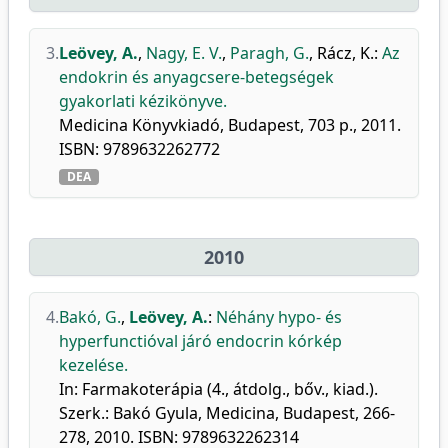
3.
Leövey, A.
,
Nagy, E. V.
,
Paragh, G.
,
Rácz, K.
:
Az
endokrin és anyagcsere-betegségek
gyakorlati kézikönyve.
Medicina Könyvkiadó, Budapest, 703 p., 2011.
ISBN: 9789632262772
DEA
2010
4.
Bakó, G.
,
Leövey, A.
:
Néhány hypo- és
hyperfunctióval járó endocrin kórkép
kezelése.
In: Farmakoterápia (4., átdolg., bőv., kiad.).
Szerk.: Bakó Gyula, Medicina, Budapest, 266-
278, 2010. ISBN: 9789632262314