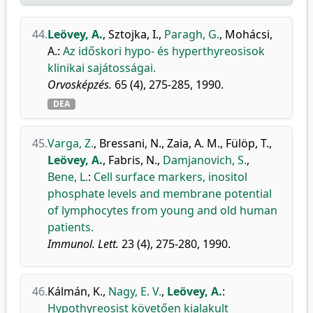
44.
Leövey, A.
,
Sztojka, I.
,
Paragh, G.
,
Mohácsi,
A.
:
Az időskori hypo- és hyperthyreosisok
klinikai sajátosságai.
Orvosképzés.
65 (4), 275-285, 1990.
DEA
45.
Varga, Z.
,
Bressani, N.
,
Zaia, A. M.
,
Fülöp, T.
,
Leövey, A.
,
Fabris, N.
,
Damjanovich, S.
,
Bene, L.
:
Cell surface markers, inositol
phosphate levels and membrane potential
of lymphocytes from young and old human
patients.
Immunol. Lett.
23 (4), 275-280, 1990.
46.
Kálmán, K.
,
Nagy, E. V.
,
Leövey, A.
:
Hypothyreosist követően kialakult