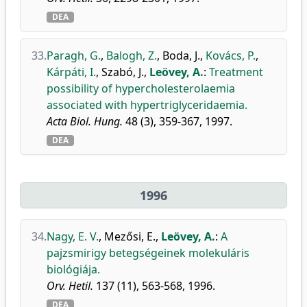
DEA
33.
Paragh, G.
,
Balogh, Z.
,
Boda, J.
,
Kovács, P.
,
Kárpáti, I.
,
Szabó, J.
,
Leövey, A.
:
Treatment
possibility of hypercholesterolaemia
associated with hypertriglyceridaemia.
Acta Biol. Hung.
48 (3), 359-367, 1997.
DEA
1996
34.
Nagy, E. V.
,
Mezősi, E.
,
Leövey, A.
:
A
pajzsmirigy betegségeinek molekuláris
biológiája.
Orv. Hetil.
137 (11), 563-568, 1996.
DEA