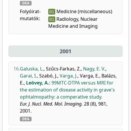
DEA
Folyóirat-
Medicine (miscellaneous)
D1
mutatók:
Radiology, Nuclear
D1
Medicine and Imaging
2001
16.
Galuska, L.
,
Szűcs-Farkas, Z.
,
Nagy, E. V.
,
Garai, I.
,
Szabó, J.
,
Varga, J.
,
Varga, E.
,
Balázs,
E.
,
Leövey, A.
:
99MTC-DTPA versus MRI for
the estimation of disease activity in grave's
ophtalmopathy: a comperative study.
Eur. J. Nucl. Med. Mol. Imaging.
28 (8), 981,
2001.
DEA