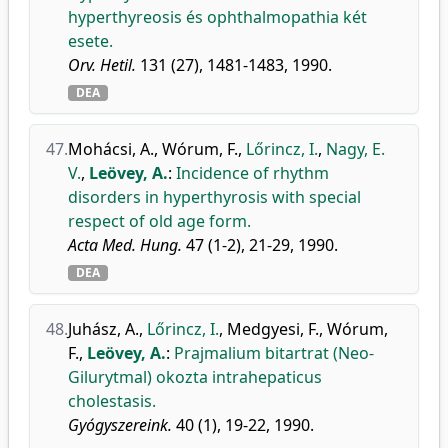
hyperthyreosis és ophthalmopathia két
esete.
Orv. Hetil.
131 (27), 1481-1483, 1990.
DEA
47.
Mohácsi, A.
,
Wórum, F.
,
Lőrincz, I.
,
Nagy, E.
V.
,
Leövey, A.
:
Incidence of rhythm
disorders in hyperthyrosis with special
respect of old age form.
Acta Med. Hung.
47 (1-2), 21-29, 1990.
DEA
48.
Juhász, A.
,
Lőrincz, I.
,
Medgyesi, F.
,
Wórum,
F.
,
Leövey, A.
:
Prajmalium bitartrat (Neo-
Gilurytmal) okozta intrahepaticus
cholestasis.
Gyógyszereink.
40 (1), 19-22, 1990.