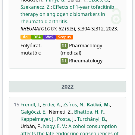
Szekanecz, Z.
:
Effects of 1-year tofacitinib
therapy on angiogenic biomarkers in
rheumatoid arthritis.
RHEUMATOLOGY.
62 (SI3), SI304-SI312, 2023.
doi
DEA
WoS
Scopus
Folyóirat-
Pharmacology
D1
mutatók:
(medical)
Rheumatology
D1
2022
15.
Frendl, I.
,
Erdei, A.
,
Zsíros, N.
,
Katkó, M.
,
Galgóczi, E.
,
Németi, Z.
,
Bhattoa, H. P.
,
Kappelmayer, J.
,
Posta, J.
,
Turchányi, B.
,
Urbán, F.
,
Nagy, E. V.
:
Alcohol consumption
affects the late endocrine consequences of