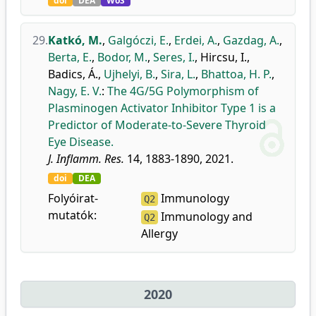
doi
DEA
WoS
29.
Katkó, M.
,
Galgóczi, E.
,
Erdei, A.
,
Gazdag, A.
,
Berta, E.
,
Bodor, M.
,
Seres, I.
,
Hircsu, I.
,
Badics, Á.
,
Ujhelyi, B.
,
Sira, L.
,
Bhattoa, H. P.
,
Nagy, E. V.
:
The 4G/5G Polymorphism of
Plasminogen Activator Inhibitor Type 1 is a
Predictor of Moderate-to-Severe Thyroid
Eye Disease.
J. Inflamm. Res.
14, 1883-1890, 2021.
doi
DEA
Folyóirat-
Immunology
Q2
mutatók:
Immunology and
Q2
Allergy
2020