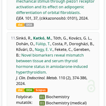
mechanical stimuli through piezo1 receptor
activation and its effect on adipogenic
differentiation of orbital fibroblasts.
EJEA.
101, 37, (cikkazonosító: 0101), 2024.
doi
DEA
11.
Sinkó, R.
,
Katkó, M.
,
Tóth, G.
,
Kovács, G. L.
,
Dohán, O.
,
Fülöp, T.
,
Costa, P.
,
Dorogházi, B.
,
Kővári, D.
,
Nagy, E. V.
,
Fekete, C.
,
Gereben,
B.
:
Novel biomarkers reveal mismatch
between tissue and serum thyroid
hormone status in amiodarone-induced
hyperthyroidism.
J. Clin. Endocrinol. Metab.
110 (2), 374-386,
2024.
doi
DEA
Scopus
Folyóirat-
Biochemistry
D1
mutatók:
Biochemistry (medical)
D1