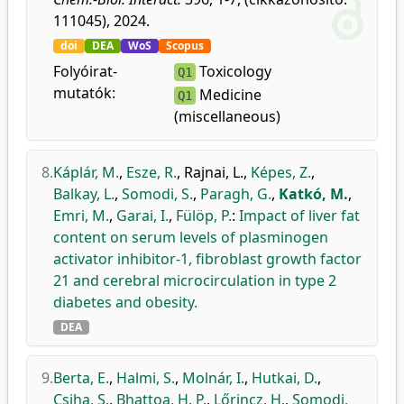
111045), 2024.
doi
DEA
WoS
Scopus
Folyóirat-
Toxicology
Q1
mutatók:
Medicine
Q1
(miscellaneous)
8.
Káplár, M.
,
Esze, R.
,
Rajnai, L.
,
Képes, Z.
,
Balkay, L.
,
Somodi, S.
,
Paragh, G.
,
Katkó, M.
,
Emri, M.
,
Garai, I.
,
Fülöp, P.
:
Impact of liver fat
content on serum levels of plasminogen
activator inhibitor-1, fibroblast growth factor
21 and cerebral microcirculation in type 2
diabetes and obesity.
DEA
9.
Berta, E.
,
Halmi, S.
,
Molnár, I.
,
Hutkai, D.
,
Csiha, S.
,
Bhattoa, H. P.
,
Lőrincz, H.
,
Somodi,