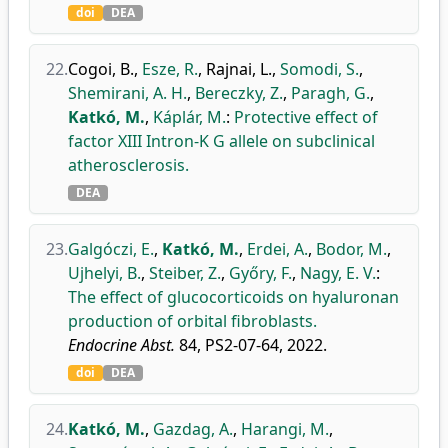
doi
DEA
22.
Cogoi, B.
,
Esze, R.
,
Rajnai, L.
,
Somodi, S.
,
Shemirani, A. H.
,
Bereczky, Z.
,
Paragh, G.
,
Katkó, M.
,
Káplár, M.
:
Protective effect of
factor XIII Intron-K G allele on subclinical
atherosclerosis.
DEA
23.
Galgóczi, E.
,
Katkó, M.
,
Erdei, A.
,
Bodor, M.
,
Ujhelyi, B.
,
Steiber, Z.
,
Győry, F.
,
Nagy, E. V.
:
The effect of glucocorticoids on hyaluronan
production of orbital fibroblasts.
Endocrine Abst.
84, PS2-07-64, 2022.
doi
DEA
24.
Katkó, M.
,
Gazdag, A.
,
Harangi, M.
,