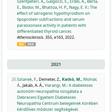
Szentpéteri, A.
,
Galgóczi, E.
,
Erdei, A.
,
Berta,
E.
,
Bodor, M.
,
Bhattoa, H. P.
,
Nagy, E. V.
:
The
effect of iatrogenic hypothyroidism on
lipoprotein subfractions and serum
paraoxonase activity in patients with
differentiated thyroid cancer.
Atherosclerosis.
355, e163, 2022.
doi
DEA
2021
25.
Sztanek, F.
,
Demeter, Z.
,
Katkó, M.
,
Molnár,
Á.
,
Jakab, A. Á.
,
Harangi, M.
:
A diabeteses
autonóm neuropathia vizsgálata a
Debreceni Egyetem Diabeteses
Neuropathia Centrum betegeinek körében
kérdőíves módszer segítségével.