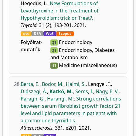
Hegedüs, L.
:
New Formulations of
Levothyroxine in the Treatment of
Hypothyroidism: trick or Treat?.
Thyroid.
31 (2), 193-201, 2021.
doi
DEA
WoS
Scopus
Folyóirat-
Endocrinology
Q1
mutatók:
Endocrinology, Diabetes
Q1
and Metabolism
Medicine (miscellaneous)
D1
28.
Berta, E.
,
Bodor, M.
,
Halmi, S.
,
Lengyel, I.
,
Diószegi, Á.
,
Katkó, M.
,
Seres, I.
,
Nagy, E. V.
,
Paragh, G.
,
Harangi, M.
:
Strong correlations
between serum fibroblast growth factor 21
level and lipid parameters in patients with
autoimmune thyroiditis.
Atherosclerosis.
331, e201, 2021.