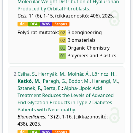
Molecular Weight Distribution of Hyaluronan
Produced by Orbital Fibroblasts.
Gels.
11 (6), 1-15, (cikkazonosító: 406), 2025.
doi
DEA
WoS
Scopus
Folyóirat-mutatók:
Bioengineering
Q2
Biomaterials
Q2
Organic Chemistry
Q1
Polymers and Plastics
Q1
2.
Csiha, S.
,
Hernyák, M.
,
Molnár, Á.
,
Lőrincz, H.
,
Katkó, M.
,
Paragh, G.
,
Bodor, M.
,
Harangi, M.
,
Sztanek, F.
,
Berta, E.
:
Alpha-Lipoic Acid
Treatment Reduces the Levels of Advanced
End Glycation Products in Type 2 Diabetes
Patients with Neuropathy.
Biomedicines.
13 (2), 1-16, (cikkazonosító:
438), 2025.
doi
DEA
WoS
Scopus