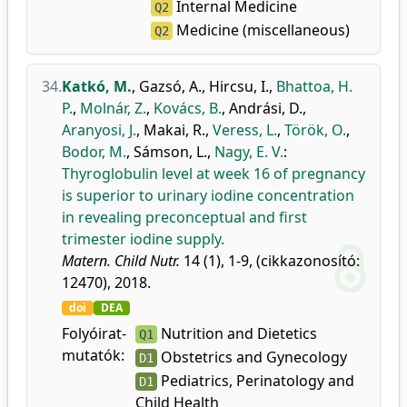
Internal Medicine
Q2
Medicine (miscellaneous)
Q2
34.
Katkó, M.
,
Gazsó, A.
,
Hircsu, I.
,
Bhattoa, H.
P.
,
Molnár, Z.
,
Kovács, B.
,
Andrási, D.
,
Aranyosi, J.
,
Makai, R.
,
Veress, L.
,
Török, O.
,
Bodor, M.
,
Sámson, L.
,
Nagy, E. V.
:
Thyroglobulin level at week 16 of pregnancy
is superior to urinary iodine concentration
in revealing preconceptual and first
trimester iodine supply.
Matern. Child Nutr.
14 (1), 1-9, (cikkazonosító:
12470), 2018.
doi
DEA
Folyóirat-
Nutrition and Dietetics
Q1
mutatók:
Obstetrics and Gynecology
D1
Pediatrics, Perinatology and
D1
Child Health