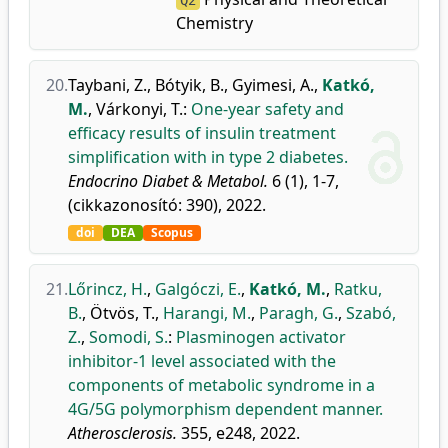
Q2
Chemistry
20.
Taybani, Z.
,
Bótyik, B.
,
Gyimesi, A.
,
Katkó,
M.
,
Várkonyi, T.
:
One-year safety and
efficacy results of insulin treatment
simplification with in type 2 diabetes.
Endocrino Diabet & Metabol.
6 (1), 1-7,
(cikkazonosító: 390), 2022.
doi
DEA
Scopus
21.
Lőrincz, H.
,
Galgóczi, E.
,
Katkó, M.
,
Ratku,
B.
,
Ötvös, T.
,
Harangi, M.
,
Paragh, G.
,
Szabó,
Z.
,
Somodi, S.
:
Plasminogen activator
inhibitor-1 level associated with the
components of metabolic syndrome in a
4G/5G polymorphism dependent manner.
Atherosclerosis.
355, e248, 2022.