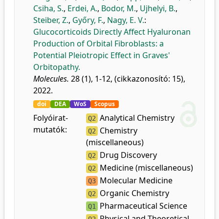
Csiha, S.
,
Erdei, A.
,
Bodor, M.
,
Ujhelyi, B.
,
Steiber, Z.
,
Győry, F.
,
Nagy, E. V.
:
Glucocorticoids Directly Affect Hyaluronan
Production of Orbital Fibroblasts: a
Potential Pleiotropic Effect in Graves'
Orbitopathy.
Molecules.
28 (1), 1-12, (cikkazonosító: 15),
2022.
doi
DEA
WoS
Scopus
Folyóirat-
Analytical Chemistry
Q2
mutatók:
Chemistry
Q2
(miscellaneous)
Drug Discovery
Q2
Medicine (miscellaneous)
Q2
Molecular Medicine
Q3
Organic Chemistry
Q2
Pharmaceutical Science
Q1
Physical and Theoretical