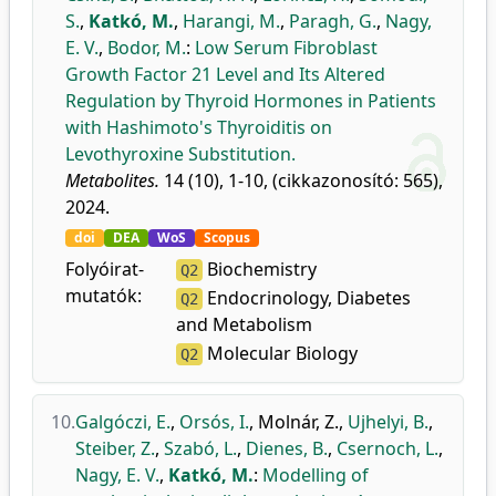
S.
,
Katkó, M.
,
Harangi, M.
,
Paragh, G.
,
Nagy,
E. V.
,
Bodor, M.
:
Low Serum Fibroblast
Growth Factor 21 Level and Its Altered
Regulation by Thyroid Hormones in Patients
with Hashimoto's Thyroiditis on
Levothyroxine Substitution.
Metabolites.
14 (10), 1-10, (cikkazonosító: 565),
2024.
doi
DEA
WoS
Scopus
Folyóirat-
Biochemistry
Q2
mutatók:
Endocrinology, Diabetes
Q2
and Metabolism
Molecular Biology
Q2
10.
Galgóczi, E.
,
Orsós, I.
,
Molnár, Z.
,
Ujhelyi, B.
,
Steiber, Z.
,
Szabó, L.
,
Dienes, B.
,
Csernoch, L.
,
Nagy, E. V.
,
Katkó, M.
:
Modelling of