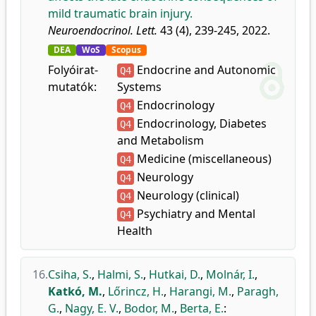
mild traumatic brain injury.
Neuroendocrinol. Lett.
43 (4), 239-245, 2022.
DEA
WoS
Scopus
Folyóirat-
Endocrine and Autonomic
Q4
mutatók:
Systems
Endocrinology
Q4
Endocrinology, Diabetes
Q4
and Metabolism
Medicine (miscellaneous)
Q4
Neurology
Q4
Neurology (clinical)
Q4
Psychiatry and Mental
Q4
Health
16.
Csiha, S.
,
Halmi, S.
,
Hutkai, D.
,
Molnár, I.
,
Katkó, M.
,
Lőrincz, H.
,
Harangi, M.
,
Paragh,
G.
,
Nagy, E. V.
,
Bodor, M.
,
Berta, E.
: