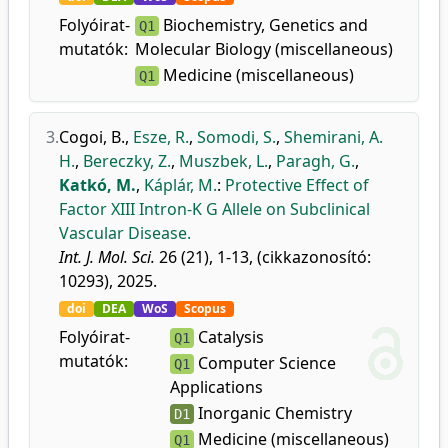
Folyóirat-
Biochemistry, Genetics and
Q1
mutatók:
Molecular Biology (miscellaneous)
Medicine (miscellaneous)
Q1
3.
Cogoi, B.
,
Esze, R.
,
Somodi, S.
,
Shemirani, A.
H.
,
Bereczky, Z.
,
Muszbek, L.
,
Paragh, G.
,
Katkó, M.
,
Káplár, M.
:
Protective Effect of
Factor XIII Intron-K G Allele on Subclinical
Vascular Disease.
Int. J. Mol. Sci.
26 (21), 1-13, (cikkazonosító:
10293), 2025.
doi
DEA
WoS
Scopus
Folyóirat-
Catalysis
Q1
mutatók:
Computer Science
Q1
Applications
Inorganic Chemistry
D1
Medicine (miscellaneous)
Q1