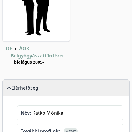
DE
ÁOK
Belgyógyászati Intézet
biológus 2005-
Elérhetőség
Név:
Katkó Mónika
További profilok:
MTMT