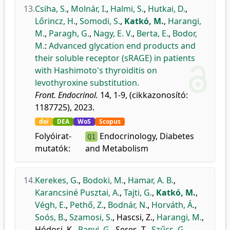
13.
Csiha, S.
,
Molnár, I.
,
Halmi, S.
,
Hutkai, D.
,
Lőrincz, H.
,
Somodi, S.
,
Katkó, M.
,
Harangi,
M.
,
Paragh, G.
,
Nagy, E. V.
,
Berta, E.
,
Bodor,
M.
:
Advanced glycation end products and
their soluble receptor (sRAGE) in patients
with Hashimoto's thyroiditis on
levothyroxine substitution.
Front. Endocrinol.
14, 1-9, (cikkazonosító:
1187725), 2023.
doi
DEA
WoS
Scopus
Folyóirat-
Endocrinology, Diabetes
Q1
mutatók:
and Metabolism
14.
Kerekes, G.
,
Bodoki, M.
,
Hamar, A. B.
,
Karancsiné Pusztai, A.
,
Tajti, G.
,
Katkó, M.
,
Végh, E.
,
Pethő, Z.
,
Bodnár, N.
,
Horváth, Á.
,
Soós, B.
,
Szamosi, S.
,
Hascsi, Z.
,
Harangi, M.
,
Hódosi, K.
,
Panyi, G.
,
Seres, T.
,
Szűcs, G.
,