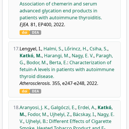
Association of chemerin and serum
advanced glycation end products in
patients with autoimmune thyroiditis.
EJEA.
81, EP400, 2022.
doi
DEA
17.
Lengyel, I.
,
Halmi, S.
,
Lőrincz, H.
,
Csiha, S.
,
Katkó, M.
,
Harangi, M.
,
Nagy, E. V.
,
Paragh,
G.
,
Bodor, M.
,
Berta, E.
:
Characterization of
fetuin-A levels in patients with autoimmune
thyroid disease.
Atherosclerosis.
355, e247-e248, 2022.
doi
DEA
18.
Aranyosi, J. K.
,
Galgóczi, E.
,
Erdei, A.
,
Katkó,
M.
,
Fodor, M.
,
Ujhelyi, Z.
,
Bácskay, I.
,
Nagy, E.
V.
,
Ujhelyi, B.
:
Different Effects of Cigarette
Smoke, Heated Tobacco Product and E-