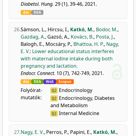
Diabetol. Hung.
29 (1), 39-46, 2021.
doi
DEA
26.
Sámson, L.
,
Hircsu, I.
,
Katkó, M.
,
Bodor, M.
,
Gazdag, A.
,
Gazsó, A.
,
Kovács, B.
,
Posta, J.
,
Balogh, E.
,
Mocsáry, P.
,
Bhattoa, H. P.
,
Nagy,
E. V.
:
Lower educational status interferes
with maternal iodine intake during both
pregnancy and lactation.
Endocr. Connect.
10 (7), 742-749, 2021.
doi
DEA
WoS
Scopus
Folyóirat-
Endocrinology
Q2
mutatók:
Endocrinology, Diabetes
Q2
and Metabolism
Internal Medicine
Q2
27.
Nagy, E. V.
,
Perros, P.
,
Papini, E.
,
Katkó, M.
,