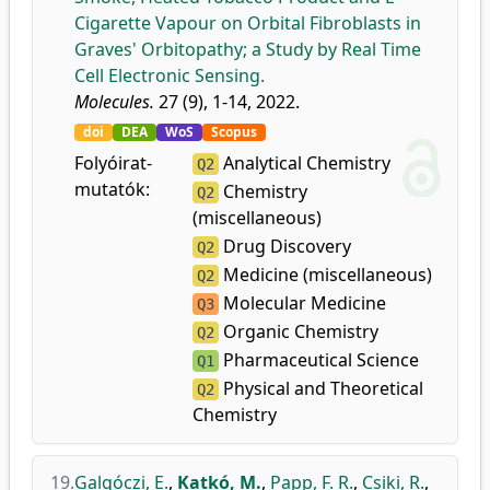
Cigarette Vapour on Orbital Fibroblasts in
Graves' Orbitopathy; a Study by Real Time
Cell Electronic Sensing.
Molecules.
27 (9), 1-14, 2022.
doi
DEA
WoS
Scopus
Folyóirat-
Analytical Chemistry
Q2
mutatók:
Chemistry
Q2
(miscellaneous)
Drug Discovery
Q2
Medicine (miscellaneous)
Q2
Molecular Medicine
Q3
Organic Chemistry
Q2
Pharmaceutical Science
Q1
Physical and Theoretical
Q2
Chemistry
19.
Galgóczi, E.
,
Katkó, M.
,
Papp, F. R.
,
Csiki, R.
,