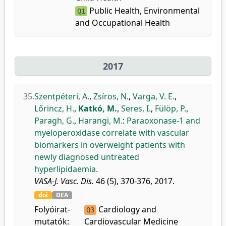
Public Health, Environmental
Q1
and Occupational Health
2017
35.
Szentpéteri, A.
,
Zsíros, N.
,
Varga, V. E.
,
Lőrincz, H.
,
Katkó, M.
,
Seres, I.
,
Fülöp, P.
,
Paragh, G.
,
Harangi, M.
:
Paraoxonase-1 and
myeloperoxidase correlate with vascular
biomarkers in overweight patients with
newly diagnosed untreated
hyperlipidaemia.
VASA-J. Vasc. Dis.
46 (5), 370-376, 2017.
doi
DEA
Folyóirat-
Cardiology and
Q3
mutatók:
Cardiovascular Medicine