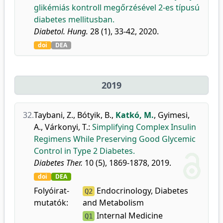
glikémiás kontroll megőrzésével 2-es típusú
diabetes mellitusban.
Diabetol. Hung.
28 (1), 33-42, 2020.
doi
DEA
2019
32.
Taybani, Z.
,
Bótyik, B.
,
Katkó, M.
,
Gyimesi,
A.
,
Várkonyi, T.
:
Simplifying Complex Insulin
Regimens While Preserving Good Glycemic
Control in Type 2 Diabetes.
Diabetes Ther.
10 (5), 1869-1878, 2019.
doi
DEA
Folyóirat-
Endocrinology, Diabetes
Q2
mutatók:
and Metabolism
Internal Medicine
Q1