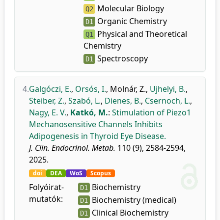
Molecular Biology
Q2
Organic Chemistry
D1
Physical and Theoretical
Q1
Chemistry
Spectroscopy
D1
4.
Galgóczi, E.
,
Orsós, I.
,
Molnár, Z.
,
Ujhelyi, B.
,
Steiber, Z.
,
Szabó, L.
,
Dienes, B.
,
Csernoch, L.
,
Nagy, E. V.
,
Katkó, M.
:
Stimulation of Piezo1
Mechanosensitive Channels Inhibits
Adipogenesis in Thyroid Eye Disease.
J. Clin. Endocrinol. Metab.
110 (9), 2584-2594,
2025.
doi
DEA
WoS
Scopus
Folyóirat-
Biochemistry
D1
mutatók:
Biochemistry (medical)
D1
Clinical Biochemistry
D1