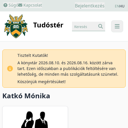
Súgó
Kapcsolat
Bejelentkezés
EN
HU
Tudóstér
Keresés
menu
Tisztelt Kutatók!
A könyvtár 2026.08.10. és 2026.08.16. között zárva
tart. Ezen időszakban a publikációk feltöltésére van
lehetőség, de minden más szolgáltatásunk szünetel.
Köszönjük megértésüket!
Katkó Mónika