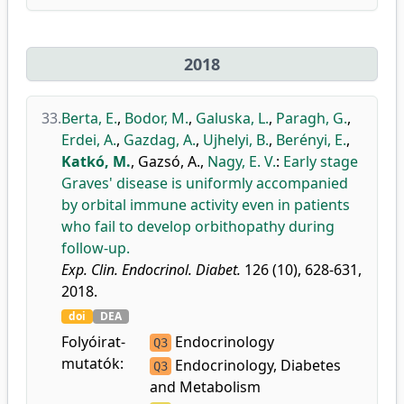
2018
33.
Berta, E.
,
Bodor, M.
,
Galuska, L.
,
Paragh, G.
,
Erdei, A.
,
Gazdag, A.
,
Ujhelyi, B.
,
Berényi, E.
,
Katkó, M.
,
Gazsó, A.
,
Nagy, E. V.
:
Early stage
Graves' disease is uniformly accompanied
by orbital immune activity even in patients
who fail to develop orbithopathy during
follow-up.
Exp. Clin. Endocrinol. Diabet.
126 (10), 628-631,
2018.
doi
DEA
Folyóirat-
Endocrinology
Q3
mutatók:
Endocrinology, Diabetes
Q3
and Metabolism