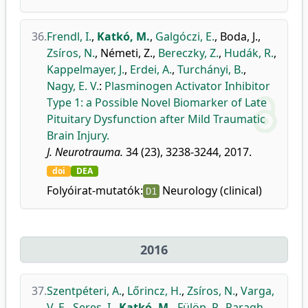
36.
Frendl, I.
,
Katkó, M.
,
Galgóczi, E.
,
Boda, J.
,
Zsíros, N.
,
Németi, Z.
,
Bereczky, Z.
,
Hudák, R.
,
Kappelmayer, J.
,
Erdei, A.
,
Turchányi, B.
,
Nagy, E. V.
:
Plasminogen Activator Inhibitor
Type 1: a Possible Novel Biomarker of Late
Pituitary Dysfunction after Mild Traumatic
Brain Injury.
J. Neurotrauma.
34 (23), 3238-3244, 2017.
doi
DEA
Folyóirat-mutatók:
Neurology (clinical)
D1
2016
37.
Szentpéteri, A.
,
Lőrincz, H.
,
Zsíros, N.
,
Varga,
V. E.
,
Seres, I.
,
Katkó, M.
,
Fülöp, P.
,
Paragh,