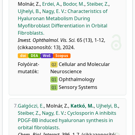
Molnár, Z.
,
Erdei, A.
,
Bodor, M.
,
Steiber, Z.
,
Ujhelyi, B.
,
Nagy, E. V.
:
Characteristics of
Hyaluronan Metabolism During
Myofibroblast Differentiation in Orbital
Fibroblasts.
Invest. Ophthalmol. Vis. Sci.
65 (13), 1-12,
(cikkazonosító: 13), 2024.
doi
DEA
WoS
Scopus
Folyóirat-
Cellular and Molecular
Q2
mutatók:
Neuroscience
Ophthalmology
Q1
Sensory Systems
Q1
7.
Galgóczi, E.
,
Molnár, Z.
,
Katkó, M.
,
Ujhelyi, B.
,
Steiber, Z.
,
Nagy, E. V.
:
Cyclosporin A inhibits
PDGF-BB induced hyaluronan synthesis in
orbital fibroblasts.
Chem.-Biol. Interact.
396, 1-7, (cikkazonosító: