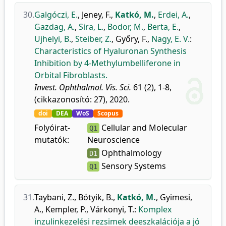
30.
Galgóczi, E.
,
Jeney, F.
,
Katkó, M.
,
Erdei, A.
,
Gazdag, A.
,
Sira, L.
,
Bodor, M.
,
Berta, E.
,
Ujhelyi, B.
,
Steiber, Z.
,
Győry, F.
,
Nagy, E. V.
:
Characteristics of Hyaluronan Synthesis
Inhibition by 4-Methylumbelliferone in
Orbital Fibroblasts.
Invest. Ophthalmol. Vis. Sci.
61 (2), 1-8,
(cikkazonosító: 27), 2020.
doi
DEA
WoS
Scopus
Folyóirat-
Cellular and Molecular
Q1
mutatók:
Neuroscience
Ophthalmology
D1
Sensory Systems
Q1
31.
Taybani, Z.
,
Bótyik, B.
,
Katkó, M.
,
Gyimesi,
A.
,
Kempler, P.
,
Várkonyi, T.
:
Komplex
inzulinkezelési rezsimek deeszkalációja a jó