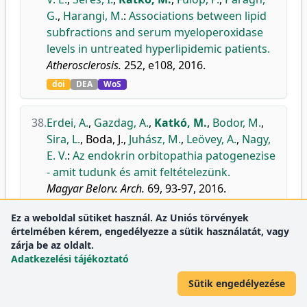
G.
,
Harangi, M.
:
Associations between lipid
subfractions and serum myeloperoxidase
levels in untreated hyperlipidemic patients.
Atherosclerosis.
252, e108, 2016.
doi
DEA
WoS
38.
Erdei, A.
,
Gazdag, A.
,
Katkó, M.
,
Bodor, M.
,
Sira, L.
,
Boda, J.
,
Juhász, M.
,
Leövey, A.
,
Nagy,
E. V.
:
Az endokrin orbitopathia patogenezise
- amit tudunk és amit feltételezünk.
Magyar Belorv. Arch.
69, 93-97, 2016.
DEA
Ez a weboldal sütiket használ. Az Uniós törvények
értelmében kérem, engedélyezze a sütik használatát, vagy
zárja be az oldalt.
39.
Galgóczi, E.
,
Jeney, F.
,
Gazdag, A.
,
Erdei, A.
,
Adatkezelési tájékoztató
Katkó, M.
,
M. Nagy, D.
,
Ujhelyi, B.
,
Steiber, Z.
,
Győry, F.
,
Berta, E.
,
Nagy, E. V.
:
Cell density
Sütik engedélyezése
dependent stimulation of PAI-1 and