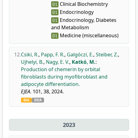
Clinical Biochemistry
D1
Endocrinology
D1
Endocrinology, Diabetes
D1
and Metabolism
Medicine (miscellaneous)
D1
12.
Csiki, R.
,
Papp, F. R.
,
Galgóczi, E.
,
Steiber, Z.
,
Ujhelyi, B.
,
Nagy, E. V.
,
Katkó, M.
:
Production of chemerin by orbital
fibroblasts during myofibroblast and
adipocyte differentiation.
EJEA.
101, 38, 2024.
doi
DEA
2023