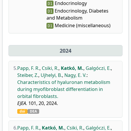
Endocrinology
D1
Endocrinology, Diabetes
D1
and Metabolism
Medicine (miscellaneous)
D1
2024
5.
Papp, F. R.
,
Csiki, R.
,
Katkó, M.
,
Galgóczi, E.
,
Steiber, Z.
,
Ujhelyi, B.
,
Nagy, E. V.
:
Characteristics of hyaluronan metabolism
during myofibroblast differentiation in
orbital fibroblasts.
EJEA.
101, 20, 2024.
doi
DEA
6.
Papp, F. R.
,
Katkó, M.
,
Csiki, R.
,
Galgóczi, E.
,