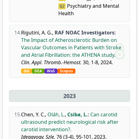
Psychiatry and Mental
Q2
Health
14.
Rigutini, A. G.
,
RAF NOAC Investigators
:
The Impact of Atherosclerotic Burden on
Vascular Outcomes in Patients with Stroke
and Atrial Fibrillation: the ATHENA study.
Clin. Appl. Thromb.-Hemost.
30, 1-8, 2024.
doi
DEA
WoS
Scopus
2023
15.
Chen, Y. C.
,
Oláh, L.
,
Csiba, L.
:
Can carotid
ultrasound predict neurological risk after
carotid intervention?.
Ideggyogy. Szle.
76 (3-4), 95-101, 2023.