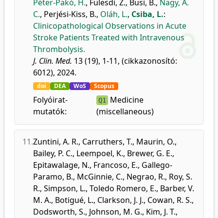
Péter-Pakó, H.
,
Fülesdi, Z.
,
Busi, B.
,
Nagy, A.
C.
,
Perjési-Kiss, B.
,
Oláh, L.
,
Csiba, L.
:
Clinicopathological Observations in Acute
Stroke Patients Treated with Intravenous
Thrombolysis.
J. Clin. Med.
13 (19), 1-11, (cikkazonosító:
6012), 2024.
doi
DEA
WoS
Scopus
Folyóirat-
Medicine
Q1
mutatók:
(miscellaneous)
11.
Zuntini, A. R.
,
Carruthers, T.
,
Maurin, O.
,
Bailey, P. C.
,
Leempoel, K.
,
Brewer, G. E.
,
Epitawalage, N.
,
Francoso, E.
,
Gallego-
Paramo, B.
,
McGinnie, C.
,
Negrao, R.
,
Roy, S.
R.
,
Simpson, L.
,
Toledo Romero, E.
,
Barber, V.
M. A.
,
Botigué, L.
,
Clarkson, J. J.
,
Cowan, R. S.
,
Dodsworth, S.
,
Johnson, M. G.
,
Kim, J. T.
,