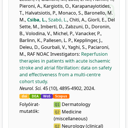
Pieroni, A.
,
Kargiotis, O.
,
Karapanayiotides,
T.
,
Halvatsiotis, P.
,
Monaco, S.
,
Baronello, M.
M.
,
Csiba, L.
,
Szabó, L.
,
Chiti, A.
,
Giorli, E.
,
Del
Sette, M.
,
Imberti, D.
,
Zabzuni, D.
,
Doronin,
B.
,
Volodina, V.
,
Michel, P.
,
Vanacker, P.
,
Barlinn, K.
,
Pallesen, L. P.
,
Kepplinger, J.
,
Deleu, D.
,
Gourbali, V.
,
Yaghi, S.
,
Paciaroni,
M.
,
RAF NOAC Investigators
:
Reperfusion
therapies in patients with acute ischaemic
stroke and atrial fibrillation: data on safety
and effectiveness from a multi-centre
cohort study.
Neurol. Sci.
45 (10), 4895-4902, 2024.
doi
DEA
WoS
Scopus
Folyóirat-
Dermatology
Q1
mutatók:
Medicine
Q2
(miscellaneous)
Neurology (clinical)
Q2