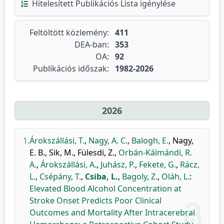
Hitelesített Publikációs Lista igénylése
Feltöltött közlemény:
411
DEA-ban:
353
OA:
92
Publikációs időszak:
1982-2026
2026
1.
Árokszállási, T.
,
Nagy, A. C.
,
Balogh, E.
,
Nagy,
E. B.
,
Sik, M.
,
Fülesdi, Z.
,
Orbán-Kálmándi, R.
A.
,
Árokszállási, A.
,
Juhász, P.
,
Fekete, G.
,
Rácz,
L.
,
Csépány, T.
,
Csiba, L.
,
Bagoly, Z.
,
Oláh, L.
:
Elevated Blood Alcohol Concentration at
Stroke Onset Predicts Poor Clinical
Outcomes and Mortality After Intracerebral