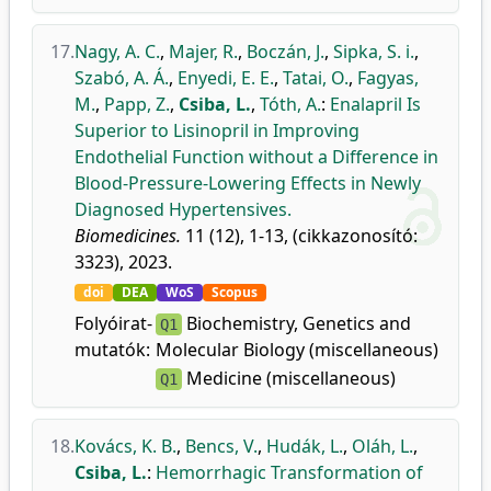
17.
Nagy, A. C.
,
Majer, R.
,
Boczán, J.
,
Sipka, S. i.
,
Szabó, A. Á.
,
Enyedi, E. E.
,
Tatai, O.
,
Fagyas,
M.
,
Papp, Z.
,
Csiba, L.
,
Tóth, A.
:
Enalapril Is
Superior to Lisinopril in Improving
Endothelial Function without a Difference in
Blood-Pressure-Lowering Effects in Newly
Diagnosed Hypertensives.
Biomedicines.
11 (12), 1-13, (cikkazonosító:
3323), 2023.
doi
DEA
WoS
Scopus
Folyóirat-
Biochemistry, Genetics and
Q1
mutatók:
Molecular Biology (miscellaneous)
Medicine (miscellaneous)
Q1
18.
Kovács, K. B.
,
Bencs, V.
,
Hudák, L.
,
Oláh, L.
,
Csiba, L.
:
Hemorrhagic Transformation of