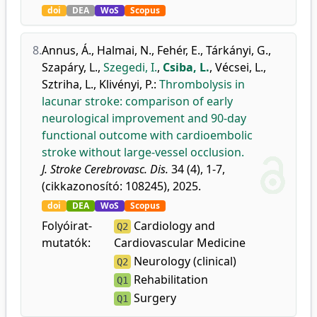
doi
DEA
WoS
Scopus
8.
Annus, Á.
,
Halmai, N.
,
Fehér, E.
,
Tárkányi, G.
,
Szapáry, L.
,
Szegedi, I.
,
Csiba, L.
,
Vécsei, L.
,
Sztriha, L.
,
Klivényi, P.
:
Thrombolysis in
lacunar stroke: comparison of early
neurological improvement and 90-day
functional outcome with cardioembolic
stroke without large-vessel occlusion.
J. Stroke Cerebrovasc. Dis.
34 (4), 1-7,
(cikkazonosító: 108245), 2025.
doi
DEA
WoS
Scopus
Folyóirat-
Cardiology and
Q2
mutatók:
Cardiovascular Medicine
Neurology (clinical)
Q2
Rehabilitation
Q1
Surgery
Q1