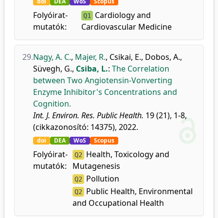
doi
DEA
WoS
Scopus
Folyóirat-
Cardiology and
Q1
mutatók:
Cardiovascular Medicine
29.
Nagy, A. C.
,
Majer, R.
,
Csikai, E.
,
Dobos, A.
,
Süvegh, G.
,
Csiba, L.
:
The Correlation
between Two Angiotensin-Vonverting
Enzyme Inhibitor's Concentrations and
Cognition.
Int. J. Environ. Res. Public Health.
19 (21), 1-8,
(cikkazonosító: 14375), 2022.
doi
DEA
WoS
Scopus
Folyóirat-
Health, Toxicology and
Q2
mutatók:
Mutagenesis
Pollution
Q2
Public Health, Environmental
Q2
and Occupational Health