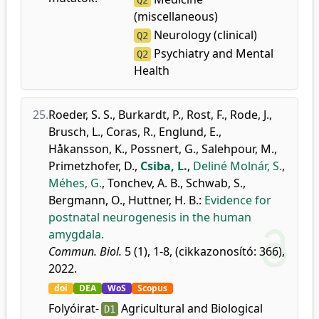
Q2
(miscellaneous)
Neurology (clinical)
Q2
Psychiatry and Mental
Q2
Health
25.
Roeder, S. S.
,
Burkardt, P.
,
Rost, F.
,
Rode, J.
,
Brusch, L.
,
Coras, R.
,
Englund, E.
,
Håkansson, K.
,
Possnert, G.
,
Salehpour, M.
,
Primetzhofer, D.
,
Csiba, L.
,
Deliné Molnár, S.
,
Méhes, G.
,
Tonchev, A. B.
,
Schwab, S.
,
Bergmann, O.
,
Huttner, H. B.
:
Evidence for
postnatal neurogenesis in the human
amygdala.
Commun. Biol.
5 (1), 1-8, (cikkazonosító: 366),
2022.
doi
DEA
WoS
Scopus
Folyóirat-
Agricultural and Biological
D1