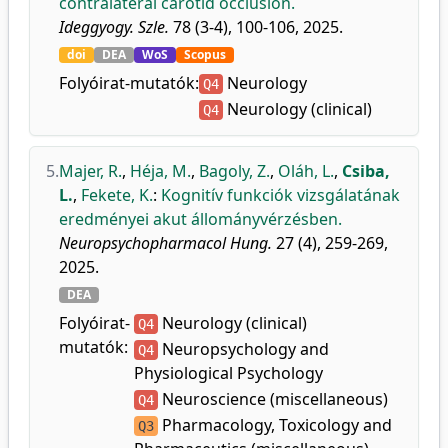
contralateral carotid occlusion.
Ideggyogy. Szle.
78 (3-4), 100-106, 2025.
doi
DEA
WoS
Scopus
Folyóirat-mutatók:
Neurology
Q4
Neurology (clinical)
Q4
5.
Majer, R.
,
Héja, M.
,
Bagoly, Z.
,
Oláh, L.
,
Csiba,
L.
,
Fekete, K.
:
Kognitív funkciók vizsgálatának
eredményei akut állományvérzésben.
Neuropsychopharmacol Hung.
27 (4), 259-269,
2025.
DEA
Folyóirat-
Neurology (clinical)
Q4
mutatók:
Neuropsychology and
Q4
Physiological Psychology
Neuroscience (miscellaneous)
Q4
Pharmacology, Toxicology and
Q3