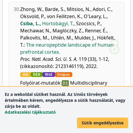
30.
Zhong, W.
,
Barde, S.
,
Mitsios, N.
,
Adori, C.
,
Oksvold, P.
,
von Feilitzen, K.
,
O'Leary, L.
,
Csiba, L.
,
Hortobágyi, T.
,
Szocsics, P.
,
Mechawar, N.
,
Maglóczky, Z.
,
Renner, É.
,
Palkovits, M.
,
Uhlén, M.
,
Mulder, J.
,
Hökfelt,
T.
:
The neuropeptide landscape of human
prefrontal cortex.
Proc. Natl. Acad. Sci. U. S. A.
119 (33), 1-12,
(cikkazonosító: 2123146119), 2022.
doi
DEA
WoS
Scopus
Folyóirat-mutatók:
Multidisciplinary
D1
Ez a weboldal sütiket használ. Az Uniós törvények
értelmében kérem, engedélyezze a sütik használatát, vagy
31.
Lóczi, L.
,
Orbán-Kálmándi, R. A.
,
Árokszállási,
zárja be az oldalt.
T.
,
Fekete, I.
,
Fekete, K.
,
Héja, M.
,
Tóth, J.
,
Adatkezelési tájékoztató
Csiba, L.
,
Bagoly, Z.
:
Thrombin generation
as a predictor of outcomes in patients with
Sütik engedélyezése
non-traumatic intracerebral hemorrhage.