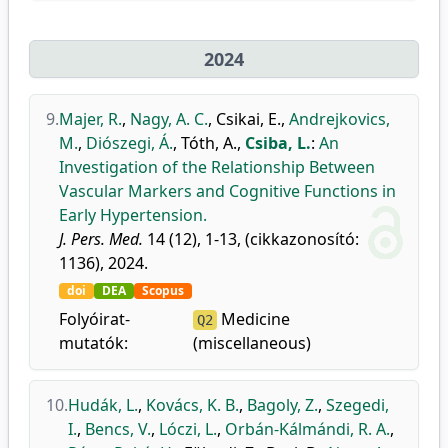
2024
9.
Majer, R.
,
Nagy, A. C.
,
Csikai, E.
,
Andrejkovics,
M.
,
Diószegi, Á.
,
Tóth, A.
,
Csiba, L.
:
An
Investigation of the Relationship Between
Vascular Markers and Cognitive Functions in
Early Hypertension.
J. Pers. Med.
14 (12), 1-13, (cikkazonosító:
1136), 2024.
doi
DEA
Scopus
Folyóirat-
Medicine
Q2
mutatók:
(miscellaneous)
10.
Hudák, L.
,
Kovács, K. B.
,
Bagoly, Z.
,
Szegedi,
I.
,
Bencs, V.
,
Lóczi, L.
,
Orbán-Kálmándi, R. A.
,