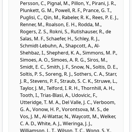
Persson, C.
,
Pignal, M.
,
Pillon, Y.
,
Pirani, J. R.
,
Plunkett, G. M.
,
Powell, R. F.
,
Prance, G. T.
,
Puglisi, C.
,
Qin, M.
,
Rabeler, R. K.
,
Rees, P. E. J.
,
Renner, M.
,
Roalson, E. H.
,
Rodda, M.
,
Rogers, Z. S.
,
Rokni, S.
,
Rutishauser, R.
,
de
Salas, M. F.
,
Schaefer, H.
,
Schley, R. J.
,
Schmidt-Lebuhn, A.
,
Shapcott, A.
,
Al-
Shehbaz, I.
,
Shepherd, K. A.
,
Simmons, M. P.
,
Simoes, A. O.
,
Simoes, A. R. G.
,
Siros, M.
,
Smidt, E. C.
,
Smith, J. F.
,
Snow, N.
,
Soltis, D. E.
,
Soltis, P. S.
,
Soreng, R. J.
,
Sothers, C. A.
,
Starr,
J. R.
,
Stevens, P. F.
,
Straub, S. C. K.
,
Struwe, L.
,
Taylor, J. M.
,
Telford, I. R. H.
,
Thornhill, A. H.
,
Tooth, I.
,
Trias-Blasi, A.
,
Udovicic, F.
,
Utteridge, T. M. A.
,
Del Valle, J. C.
,
Verboom,
G. A.
,
Vonow, H. P.
,
Vorontsova, M. S.
,
de
Vos, J. M.
,
Al-Wattar, N.
,
Waycott, M.
,
Welker,
C. A. D.
,
White, A. J.
,
Wieringa, J. J.
,
Williamson, L. T.
,
Wilson, T. C.
,
Wong, S. Y.
,