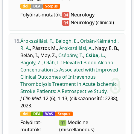
doi
DEA
Scopus
Folyóirat-mutatók:
Neurology
Q4
Neurology (clinical)
Q4
16.
Árokszállási, T.
,
Balogh, E.
,
Orbán-Kálmándi,
R. A.
,
Pásztor, M.
,
Árokszállási, A.
,
Nagy, E. B.
,
Belán, I.
,
May, Z.
,
Csépány, T.
,
Csiba, L.
,
Bagoly, Z.
,
Oláh, L.
:
Elevated Blood Alcohol
Concentration Is Associated with Improved
Clinical Outcomes of Intravenous
Thrombolysis Treatment in Acute Ischemic
Stroke Patients: A Retrospective Study.
J Clin Med.
12 (6), 1-13, (cikkazonosító: 2238),
2023.
doi
DEA
WoS
Scopus
Folyóirat-
Medicine
Q1
mutatók:
(miscellaneous)