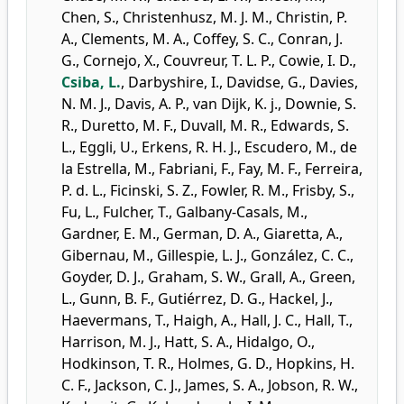
Chen, S.
,
Christenhusz, M. J. M.
,
Christin, P.
A.
,
Clements, M. A.
,
Coffey, S. C.
,
Conran, J.
G.
,
Cornejo, X.
,
Couvreur, T. L. P.
,
Cowie, I. D.
,
Csiba, L.
,
Darbyshire, I.
,
Davidse, G.
,
Davies,
N. M. J.
,
Davis, A. P.
,
van Dijk, K. j.
,
Downie, S.
R.
,
Duretto, M. F.
,
Duvall, M. R.
,
Edwards, S.
L.
,
Eggli, U.
,
Erkens, R. H. J.
,
Escudero, M.
,
de
la Estrella, M.
,
Fabriani, F.
,
Fay, M. F.
,
Ferreira,
P. d. L.
,
Ficinski, S. Z.
,
Fowler, R. M.
,
Frisby, S.
,
Fu, L.
,
Fulcher, T.
,
Galbany-Casals, M.
,
Gardner, E. M.
,
German, D. A.
,
Giaretta, A.
,
Gibernau, M.
,
Gillespie, L. J.
,
González, C. C.
,
Goyder, D. J.
,
Graham, S. W.
,
Grall, A.
,
Green,
L.
,
Gunn, B. F.
,
Gutiérrez, D. G.
,
Hackel, J.
,
Haevermans, T.
,
Haigh, A.
,
Hall, J. C.
,
Hall, T.
,
Harrison, M. J.
,
Hatt, S. A.
,
Hidalgo, O.
,
Hodkinson, T. R.
,
Holmes, G. D.
,
Hopkins, H.
C. F.
,
Jackson, C. J.
,
James, S. A.
,
Jobson, R. W.
,