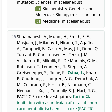
mutatók:
Sciences (miscellaneous)
Biochemistry, Genetics and
D1
Molecular Biology (miscellaneous)
Medicine (miscellaneous)
D1
26.
Shoamanesh, A.
,
Mundl, H.
,
Smith, E. E.
,
Masjuan, J.
,
Milanov, I.
,
Hirano, T.
,
Agafina,
A.
,
Campbell, B.
,
Caso, V.
,
Mas, J. L.
,
Dong, Q.
,
Turcani, P.
,
Christensen, H.
,
Ferro, J. M.
,
Veltkamp, R.
,
Mikulík, R.
,
De Marchis, G. M.
,
Robinson, T.
,
Lemmens, R.
,
Stepien, A.
,
Greisenegger, S.
,
Roine, R.
,
Csiba, L.
,
Khatri,
P.
,
Coutinho, J.
,
Lindgren, A. G.
,
Demchuk, A.
M.
,
Colorado, P.
,
Kirsch, B.
,
Neumann, C.
,
Heenan, L.
,
Xu, L.
,
Connolly, S. J.
,
Hart, R. G.
,
PACIFIC-Stroke Investigators
:
Factor Xla
inhibition with asundexian after acute non-
cardioembolic ischaemic stroke (PACIFIC-