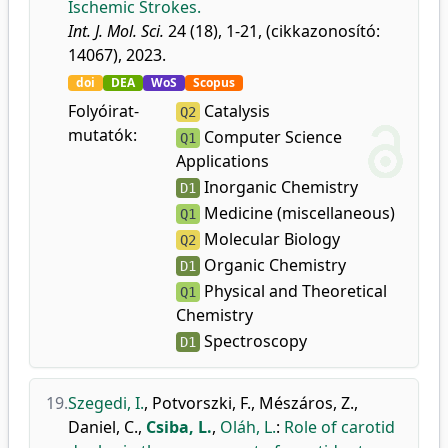
Ischemic Strokes.
Int. J. Mol. Sci.
24 (18), 1-21, (cikkazonosító:
14067), 2023.
doi
DEA
WoS
Scopus
Folyóirat-
Catalysis
Q2
mutatók:
Computer Science
Q1
Applications
Inorganic Chemistry
D1
Medicine (miscellaneous)
Q1
Molecular Biology
Q2
Organic Chemistry
D1
Physical and Theoretical
Q1
Chemistry
Spectroscopy
D1
19.
Szegedi, I.
,
Potvorszki, F.
,
Mészáros, Z.
,
Daniel, C.
,
Csiba, L.
,
Oláh, L.
:
Role of carotid