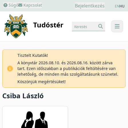
Súgó
Kapcsolat
Bejelentkezés
EN
HU
Tudóstér
Keresés
menu
Tisztelt Kutatók!
A könyvtár 2026.08.10. és 2026.08.16. között zárva
tart. Ezen időszakban a publikációk feltöltésére van
lehetőség, de minden más szolgáltatásunk szünetel.
Köszönjük megértésüket!
Csiba László