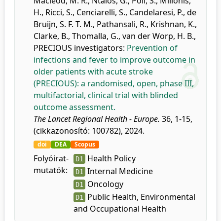
Macleod, M. R.
,
Ntaios, G.
,
Poli, S.
,
Milionis,
H.
,
Ricci, S.
,
Cenciarelli, S.
,
Candelaresi, P.
,
de
Bruijn, S. F. T. M.
,
Pathansali, R.
,
Krishnan, K.
,
Clarke, B.
,
Thomalla, G.
,
van der Worp, H. B.
,
PRECIOUS investigators
:
Prevention of
infections and fever to improve outcome in
older patients with acute stroke
(PRECIOUS): a randomised, open, phase III,
multifactorial, clinical trial with blinded
outcome assessment.
The Lancet Regional Health - Europe.
36, 1-15,
(cikkazonosító: 100782), 2024.
doi
DEA
Scopus
Folyóirat-
Health Policy
D1
mutatók:
Internal Medicine
D1
Oncology
D1
Public Health, Environmental
D1
and Occupational Health