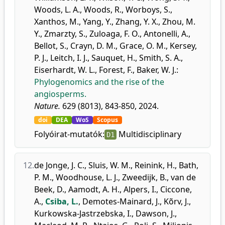
Woods, L. A.
,
Woods, R.
,
Worboys, S.
,
Xanthos, M.
,
Yang, Y.
,
Zhang, Y. X.
,
Zhou, M.
Y.
,
Zmarzty, S.
,
Zuloaga, F. O.
,
Antonelli, A.
,
Bellot, S.
,
Crayn, D. M.
,
Grace, O. M.
,
Kersey,
P. J.
,
Leitch, I. J.
,
Sauquet, H.
,
Smith, S. A.
,
Eiserhardt, W. L.
,
Forest, F.
,
Baker, W. J.
:
Phylogenomics and the rise of the
angiosperms.
Nature.
629 (8013), 843-850, 2024.
doi
DEA
WoS
Scopus
Folyóirat-mutatók:
Multidisciplinary
D1
12.
de Jonge, J. C.
,
Sluis, W. M.
,
Reinink, H.
,
Bath,
P. M.
,
Woodhouse, L. J.
,
Zweedijk, B.
,
van de
Beek, D.
,
Aamodt, A. H.
,
Alpers, I.
,
Ciccone,
A.
,
Csiba, L.
,
Demotes-Mainard, J.
,
Kõrv, J.
,
Kurkowska-Jastrzebska, I.
,
Dawson, J.
,