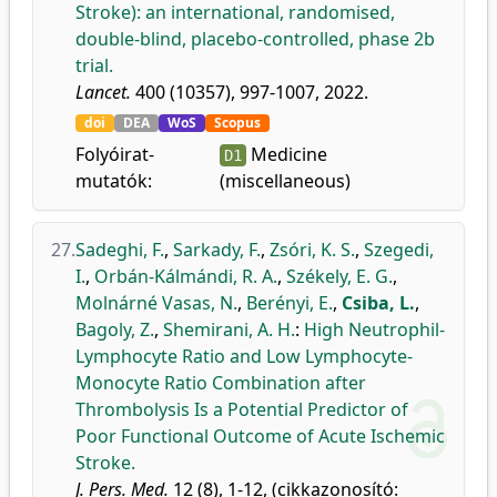
Stroke): an international, randomised,
double-blind, placebo-controlled, phase 2b
trial.
Lancet.
400 (10357), 997-1007, 2022.
doi
DEA
WoS
Scopus
Folyóirat-
Medicine
D1
mutatók:
(miscellaneous)
27.
Sadeghi, F.
,
Sarkady, F.
,
Zsóri, K. S.
,
Szegedi,
I.
,
Orbán-Kálmándi, R. A.
,
Székely, E. G.
,
Molnárné Vasas, N.
,
Berényi, E.
,
Csiba, L.
,
Bagoly, Z.
,
Shemirani, A. H.
:
High Neutrophil-
Lymphocyte Ratio and Low Lymphocyte-
Monocyte Ratio Combination after
Thrombolysis Is a Potential Predictor of
Poor Functional Outcome of Acute Ischemic
Stroke.
J. Pers. Med.
12 (8), 1-12, (cikkazonosító: