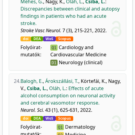
Méhes, G.
,
Nagy, K.
,
Oláh, L.
,
Csiba, L.
:
Discrepancies between clinical and autopsy
findings in patients who had an acute
stroke.
Stroke Vasc Neurol.
7 (3), 215-221, 2022.
doi
DEA
WoS
Scopus
Folyóirat-
Cardiology and
Q1
mutatók:
Cardiovascular Medicine
Neurology (clinical)
D1
24.
Balogh, E.
,
Árokszállási, T.
,
Körtefái, K.
,
Nagy,
V.
,
Csiba, L.
,
Oláh, L.
:
Effects of acute
alcohol consumption on neuronal activity
and cerebral vasomotor response.
Neurol. Sci.
43 (1), 625-631, 2022.
doi
DEA
WoS
Scopus
Folyóirat-
Dermatology
Q1
mutatók:
Medicine