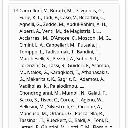
13.
Cancelloni, V.
,
Buratti, M.
,
Tsivgoulis, G.
,
Furie, K. L.
,
Tadi, P.
,
Caso, V.
,
Becattini, C.
,
Agnelli, G.
,
Zedde, M.
,
Abdul-Rahim, A. H.
,
Alberti, A.
,
Venti, M.
,
de Magistris, I. L.
,
Acciarresi, M.
,
D'Amore, C.
,
Mosconi, M. G.
,
Cimini, L. A.
,
Cappellari, M.
,
Putaala, J.
,
Tomppo, L.
,
Tatlisumak, T.
,
Bandini, F.
,
Marcheselli, S.
,
Pezzini, A.
,
Sohn, S. I.
,
Lorenzini, G.
,
Tassi, R.
,
Guideri, F.
,
Acampa,
M.
,
Ntaios, G.
,
Karagkiozi, E.
,
Athanasakis,
G.
,
Makaritsis, K.
,
Sagris, D.
,
Adamou, A.
,
Vadikolias, K.
,
Palaiodimou, L.
,
Chondrogianni, M.
,
Mumoli, N.
,
Galati, F.
,
Sacco, S.
,
Tiseo, C.
,
Corea, F.
,
Ageno, W.
,
Bellesini, M.
,
Silvestrelli, G.
,
Ciccone, A.
,
Mancuso, M.
,
Orlandi, G.
,
Pascarella, R.
,
Tassinari, T.
,
Rueckert, C.
,
Baldi, A.
,
Toni, D.
,
Letteri, F.
,
Giuntini, M.
,
Lotti, E. M.
,
Flomin, Y.
,