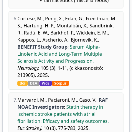
Pharmaceutics (miscellaneous)
6.
Cortese, M.
,
Peng, X.
,
Edan, G.
,
Freedman, M.
S.
,
Hartung, H. P.
,
Montalbán, X.
,
Sandbrink,
R.
,
Radü, E. W.
,
Barkhof, F.
,
Wicklein, E. M.
,
Kappos, L.
,
Ascherio, A.
,
Bjornevik, K.
,
BENEFIT Study Group
:
Serum Alpha-
Linolenic Acid and Long-Term Multiple
Sclerosis Activity and Progression.
Neurology.
105 (3), 1-11, (cikkazonosító:
213905), 2025.
doi
DEA
WoS
Scopus
7.
Marvardi, M.
,
Paciaroni, M.
,
Caso, V.
,
RAF
NOAC Investigators
:
Statin therapy in
ischemic stroke patients with atrial
fibrillation: Efficacy and safety outcomes.
Eur. Stroke J.
10 (3), 775-783, 2025.