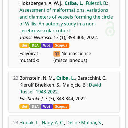
Hoksbergen, A. W. J.
,
Csiba, L.
,
Fülesdi, B.
:
Assessment of malformations, variations
and diameters of vessels forming the circle
of Willis: An autopsy study in a non-
cerebrovascular cohort.
Transl. Neurosci.
13 (1), 398-406, 2022.
doi
DEA
WoS
Scopus
Folyóirat-
Neuroscience
Q3
mutatók:
(miscellaneous)
22.
Bornstein, N. M.
,
Csiba, L.
,
Baracchini, C.
,
Kierulf Brækken, S.
,
Malojcic, B.
:
David
Russell 1948-2022.
Eur. Stroke J.
7 (3), 343-344, 2022.
doi
DEA
WoS
Scopus
23.
Hudák, L.
,
Nagy, A. C.
,
Deliné Molnár, S.
,