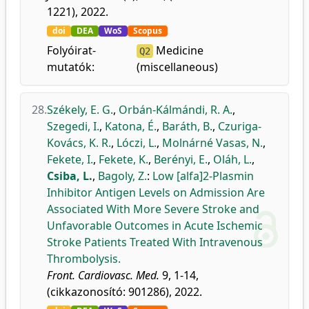
1221), 2022.
doi
DEA
WoS
Scopus
Folyóirat-
Medicine
Q2
mutatók:
(miscellaneous)
28.
Székely, E. G.
,
Orbán-Kálmándi, R. A.
,
Szegedi, I.
,
Katona, É.
,
Baráth, B.
,
Czuriga-
Kovács, K. R.
,
Lóczi, L.
,
Molnárné Vasas, N.
,
Fekete, I.
,
Fekete, K.
,
Berényi, E.
,
Oláh, L.
,
Csiba, L.
,
Bagoly, Z.
:
Low [alfa]2-Plasmin
Inhibitor Antigen Levels on Admission Are
Associated With More Severe Stroke and
Unfavorable Outcomes in Acute Ischemic
Stroke Patients Treated With Intravenous
Thrombolysis.
Front. Cardiovasc. Med.
9, 1-14,
(cikkazonosító: 901286), 2022.