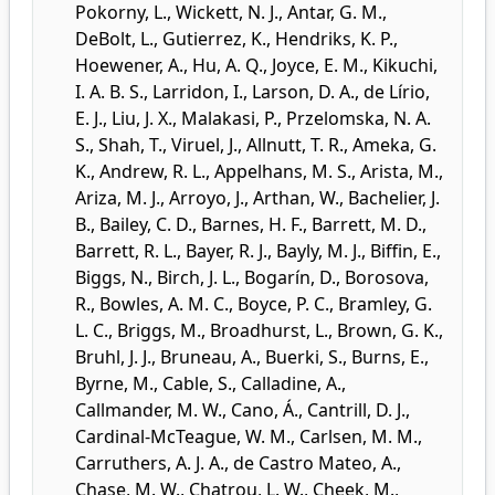
Pokorny, L.
,
Wickett, N. J.
,
Antar, G. M.
,
DeBolt, L.
,
Gutierrez, K.
,
Hendriks, K. P.
,
Hoewener, A.
,
Hu, A. Q.
,
Joyce, E. M.
,
Kikuchi,
I. A. B. S.
,
Larridon, I.
,
Larson, D. A.
,
de Lírio,
E. J.
,
Liu, J. X.
,
Malakasi, P.
,
Przelomska, N. A.
S.
,
Shah, T.
,
Viruel, J.
,
Allnutt, T. R.
,
Ameka, G.
K.
,
Andrew, R. L.
,
Appelhans, M. S.
,
Arista, M.
,
Ariza, M. J.
,
Arroyo, J.
,
Arthan, W.
,
Bachelier, J.
B.
,
Bailey, C. D.
,
Barnes, H. F.
,
Barrett, M. D.
,
Barrett, R. L.
,
Bayer, R. J.
,
Bayly, M. J.
,
Biffin, E.
,
Biggs, N.
,
Birch, J. L.
,
Bogarín, D.
,
Borosova,
R.
,
Bowles, A. M. C.
,
Boyce, P. C.
,
Bramley, G.
L. C.
,
Briggs, M.
,
Broadhurst, L.
,
Brown, G. K.
,
Bruhl, J. J.
,
Bruneau, A.
,
Buerki, S.
,
Burns, E.
,
Byrne, M.
,
Cable, S.
,
Calladine, A.
,
Callmander, M. W.
,
Cano, Á.
,
Cantrill, D. J.
,
Cardinal-McTeague, W. M.
,
Carlsen, M. M.
,
Carruthers, A. J. A.
,
de Castro Mateo, A.
,
Chase, M. W.
,
Chatrou, L. W.
,
Cheek, M.
,