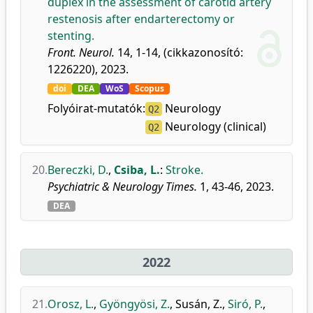
duplex in the assessment of carotid artery
restenosis after endarterectomy or
stenting.
Front. Neurol.
14, 1-14, (cikkazonosító:
1226220), 2023.
doi
DEA
WoS
Scopus
Folyóirat-mutatók:
Neurology
Q2
Neurology (clinical)
Q2
20.
Bereczki, D.
,
Csiba, L.
:
Stroke.
Psychiatric & Neurology Times.
1, 43-46, 2023.
DEA
2022
21.
Orosz, L.
,
Gyöngyösi, Z.
,
Susán, Z.
,
Siró, P.
,