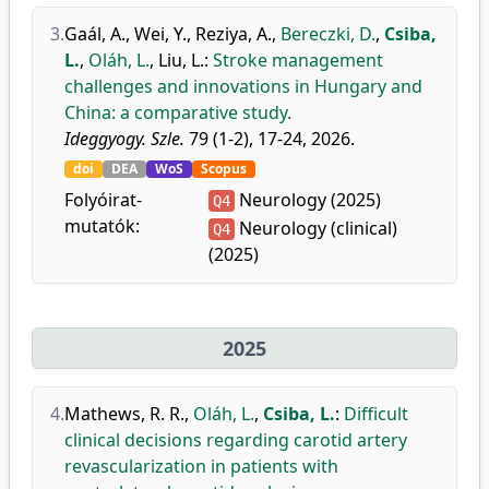
3.
Gaál, A.
,
Wei, Y.
,
Reziya, A.
,
Bereczki, D.
,
Csiba,
L.
,
Oláh, L.
,
Liu, L.
:
Stroke management
challenges and innovations in Hungary and
China: a comparative study.
Ideggyogy. Szle.
79 (1-2), 17-24, 2026.
doi
DEA
WoS
Scopus
Folyóirat-
Neurology (2025)
Q4
mutatók:
Neurology (clinical)
Q4
(2025)
2025
4.
Mathews, R. R.
,
Oláh, L.
,
Csiba, L.
:
Difficult
clinical decisions regarding carotid artery
revascularization in patients with