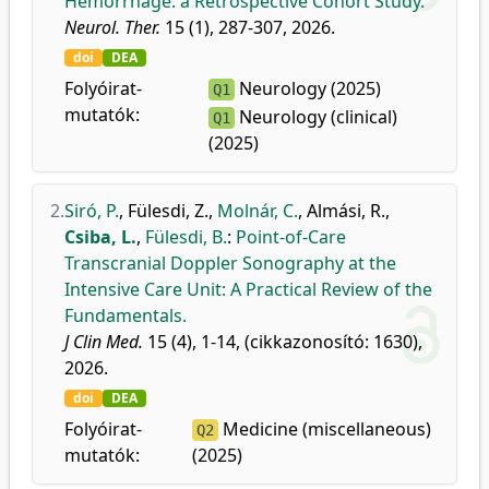
Hemorrhage: a Retrospective Cohort Study.
Neurol. Ther.
15 (1), 287-307, 2026.
doi
DEA
Folyóirat-
Neurology (2025)
Q1
mutatók:
Neurology (clinical)
Q1
(2025)
2.
Siró, P.
,
Fülesdi, Z.
,
Molnár, C.
,
Almási, R.
,
Csiba, L.
,
Fülesdi, B.
:
Point-of-Care
Transcranial Doppler Sonography at the
Intensive Care Unit: A Practical Review of the
Fundamentals.
J Clin Med.
15 (4), 1-14, (cikkazonosító: 1630),
2026.
doi
DEA
Folyóirat-
Medicine (miscellaneous)
Q2
mutatók:
(2025)