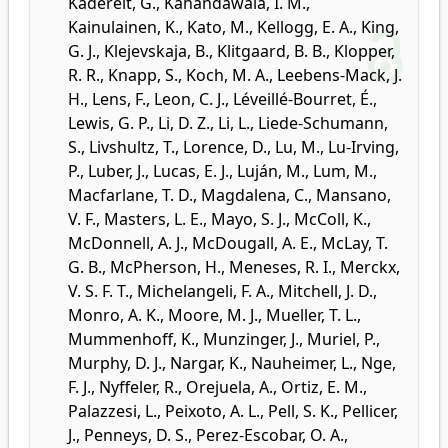
Kadereit, G.
,
Kahandawala, I. M.
,
Kainulainen, K.
,
Kato, M.
,
Kellogg, E. A.
,
King,
G. J.
,
Klejevskaja, B.
,
Klitgaard, B. B.
,
Klopper,
R. R.
,
Knapp, S.
,
Koch, M. A.
,
Leebens-Mack, J.
H.
,
Lens, F.
,
Leon, C. J.
,
Léveillé-Bourret, É.
,
Lewis, G. P.
,
Li, D. Z.
,
Li, L.
,
Liede-Schumann,
S.
,
Livshultz, T.
,
Lorence, D.
,
Lu, M.
,
Lu-Irving,
P.
,
Luber, J.
,
Lucas, E. J.
,
Luján, M.
,
Lum, M.
,
Macfarlane, T. D.
,
Magdalena, C.
,
Mansano,
V. F.
,
Masters, L. E.
,
Mayo, S. J.
,
McColl, K.
,
McDonnell, A. J.
,
McDougall, A. E.
,
McLay, T.
G. B.
,
McPherson, H.
,
Meneses, R. I.
,
Merckx,
V. S. F. T.
,
Michelangeli, F. A.
,
Mitchell, J. D.
,
Monro, A. K.
,
Moore, M. J.
,
Mueller, T. L.
,
Mummenhoff, K.
,
Munzinger, J.
,
Muriel, P.
,
Murphy, D. J.
,
Nargar, K.
,
Nauheimer, L.
,
Nge,
F. J.
,
Nyffeler, R.
,
Orejuela, A.
,
Ortiz, E. M.
,
Palazzesi, L.
,
Peixoto, A. L.
,
Pell, S. K.
,
Pellicer,
J.
,
Penneys, D. S.
,
Perez-Escobar, O. A.
,