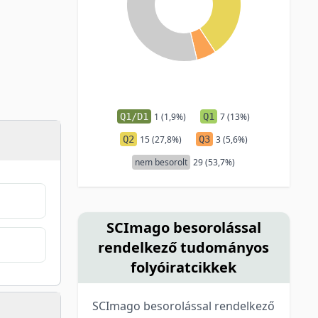
Q1/D1
1 (1,9%)
Q1
7 (13%)
Q2
15 (27,8%)
Q3
3 (5,6%)
nem besorolt
29 (53,7%)
SCImago besorolással
rendelkező tudományos
folyóiratcikkek
SCImago besorolással rendelkező