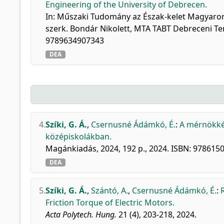
Engineering of the University of Debrecen.
In: Műszaki Tudomány az Észak-kelet Magyarors
szerk. Bondár Nikolett, MTA TABT Debreceni Ter
9789634907343
DEA
4.
Szíki, G. Á.
,
Csernusné Ádámkó, É.
:
A mérnökkép
középiskolákban.
Magánkiadás, 2024, 192 p., 2024. ISBN: 978615
DEA
5.
Szíki, G. Á.
,
Szántó, A.
,
Csernusné Ádámkó, É.
:
Friction Torque of Electric Motors.
Acta Polytech. Hung.
21 (4), 203-218, 2024.