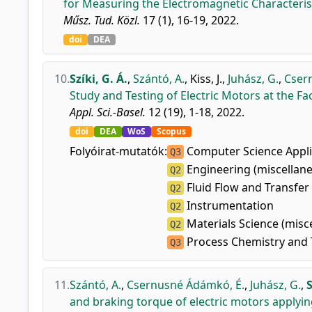
for Measuring the Electromagnetic Characterist
Műsz. Tud. Közl.
17 (1), 16-19, 2022.
doi
DEA
10.
Szíki, G. Á.
,
Szántó, A.
,
Kiss, J.
,
Juhász, G.
,
Cser
Study and Testing of Electric Motors at the Fa
Appl. Sci.-Basel.
12 (19), 1-18, 2022.
doi
DEA
WoS
Scopus
Folyóirat-mutatók:
Computer Science Appli
Q3
Engineering (miscellan
Q2
Fluid Flow and Transfer
Q2
Instrumentation
Q2
Materials Science (misc
Q2
Process Chemistry and
Q3
11.
Szántó, A.
,
Csernusné Ádámkó, É.
,
Juhász, G.
,
S
and braking torque of electric motors applying