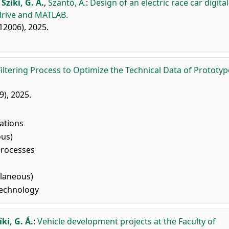
,
Szíki, G. Á.
,
Szántó, A.
:
Design of an electric race car digita
drive and MATLAB.
012006), 2025.
Filtering Process to Optimize the Technical Data of Prototy
9), 2025.
ations
ous)
Processes
llaneous)
Technology
íki, G. Á.
:
Vehicle development projects at the Faculty of