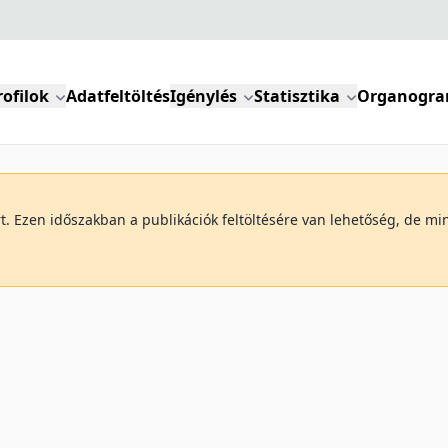
rofilok
Adatfeltöltés
Igénylés
Statisztika
Organogr
art. Ezen időszakban a publikációk feltöltésére van lehetőség, de 