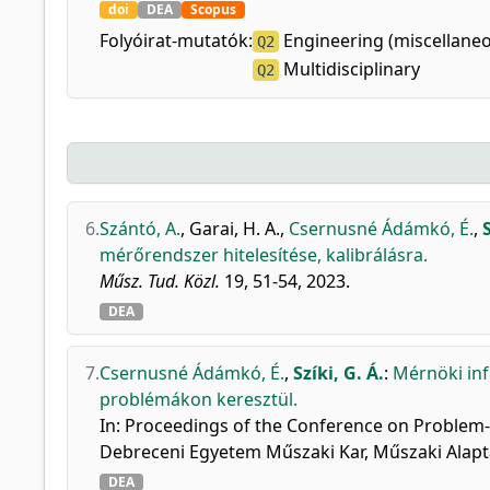
doi
DEA
Scopus
Folyóirat-mutatók:
Engineering (miscellane
Q2
Multidisciplinary
Q2
6.
Szántó, A.
,
Garai, H. A.
,
Csernusné Ádámkó, É.
,
S
mérőrendszer hitelesítése, kalibrálásra.
Műsz. Tud. Közl.
19, 51-54, 2023.
DEA
7.
Csernusné Ádámkó, É.
,
Szíki, G. Á.
:
Mérnöki in
problémákon keresztül.
In: Proceedings of the Conference on Problem-b
Debreceni Egyetem Műszaki Kar, Műszaki Alapt
DEA