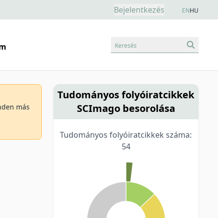
Bejelentkezés
EN
HU
Keresés
am
Tudományos folyóiratcikkek
SCImago besorolása
minden más
Tudományos folyóiratcikkek száma:
54