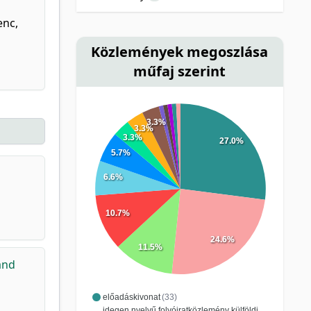
enc,
Közlemények megoszlása
műfaj szerint
3.3%
3.3%
3.3%
27.0%
5.7%
6.6%
10.7%
24.6%
11.5%
and
előadáskivonat
(33)
idegen nyelvű folyóiratközlemény külföldi