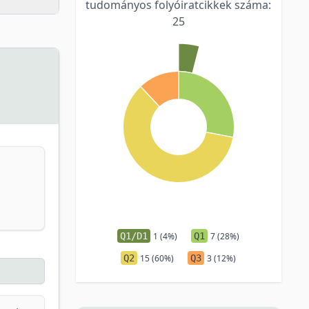
tudományos folyóiratcikkek száma:
25
Q1/D1
1 (4%)
Q1
7 (28%)
Q2
15 (60%)
Q3
3 (12%)