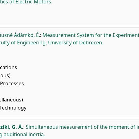
ics of Electric Motors.
nusné Ádámkó, É.
:
Measurement System for the Experiment
culty of Engineering, University of Debrecen.
cations
eous)
 Processes
ellaneous)
 Technology
zíki, G. Á.
:
Simultaneous measurement of the moment of in
 additional inertia.