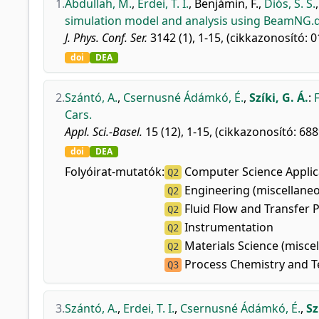
1.
Abdullah, M.
,
Erdei, T. I.
,
Benjámin, F.
,
Diós, S. S.
simulation model and analysis using BeamNG.
J. Phys. Conf. Ser.
3142 (1), 1-15, (cikkazonosító: 
doi
DEA
2.
Szántó, A.
,
Csernusné Ádámkó, É.
,
Szíki, G. Á.
:
Cars.
Appl. Sci.-Basel.
15 (12), 1-15, (cikkazonosító: 688
doi
DEA
Folyóirat-mutatók:
Computer Science Applic
Q2
Engineering (miscellane
Q2
Fluid Flow and Transfer 
Q2
Instrumentation
Q2
Materials Science (misce
Q2
Process Chemistry and 
Q3
3.
Szántó, A.
,
Erdei, T. I.
,
Csernusné Ádámkó, É.
,
Sz