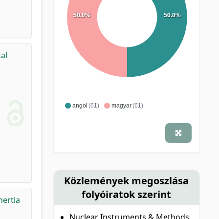
50.0%
50.0%
al
angol
(61)
magyar
(61)
Közlemények megoszlása
folyóiratok szerint
ertia
Nuclear Instruments & Methods