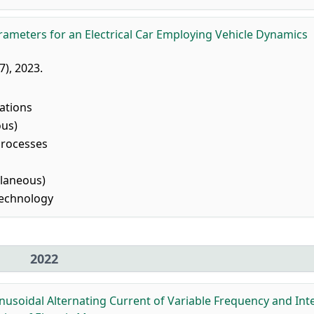
ameters for an Electrical Car Employing Vehicle Dynamics
7), 2023.
ations
ous)
Processes
llaneous)
Technology
2022
nusoidal Alternating Current of Variable Frequency and Int