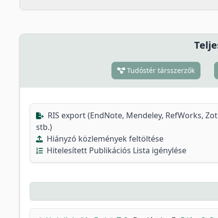
Telje
Tudóstér társszerzők
RIS export (EndNote, Mendeley, RefWorks, Zo
stb.)
Hiányzó közlemények feltöltése
Hitelesített Publikációs Lista igénylése