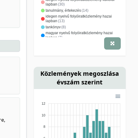
lapban
(30)
tanulmány, értekezés
(14)
idegen nyelvű folyóiratközlemény hazai
lapban
(13)
tankönyv
(8)
magyar nyelvű folyóiratközlemény hazai
lapban
(7)
jegyzet
(4)
konferenciacikk
(4)
magyar nyelvű folyóiratközlemény külföldi
lapban
(4)
idézhető absztrakt
(1)
ismeretterjesztő kiadvány
(1)
Közlemények megoszlása
könyvfejezet
(1)
nem besorolt
(1)
szakkönyv
(1)
évszám szerint
12
10
re,
8