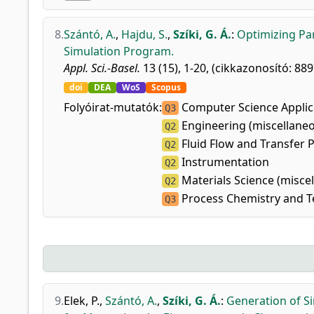
8.
Szántó, A.
,
Hajdu, S.
,
Szíki, G. Á.
:
Optimizing Par
Simulation Program.
Appl. Sci.-Basel.
13 (15), 1-20, (cikkazonosító: 889
doi
DEA
WoS
Scopus
Folyóirat-mutatók:
Computer Science Applic
Q3
Engineering (miscellane
Q2
Fluid Flow and Transfer 
Q2
Instrumentation
Q2
Materials Science (misce
Q2
Process Chemistry and 
Q3
9.
Elek, P.
,
Szántó, A.
,
Szíki, G. Á.
:
Generation of Si