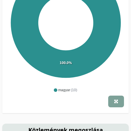
100.0%
magyar
(10)
Közlemények megoszlása