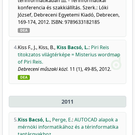
térinformatikában III. - Térinformatikai
konferencia és szakkiállítás. Szerk.: Lóki
József, Debreceni Egyetemi Kiadó, Debrecen,
169-174, 2012. ISBN: 9789633182185
DEA
4.
Kiss F., J.
,
Kiss, B.
,
Kiss Bacsó, L.
:
Piri Reis
titokzatos világtérképe = Misterius wordmap
of Piri Reis.
Debreceni műszaki közl.
11 (1), 49-85, 2012.
DEA
2011
5.
Kiss Bacsó, L.
,
Perge, E.
:
AUTOCAD alapok a
mérnöki informatikához és a térinformatika
tantárgyakhoz.