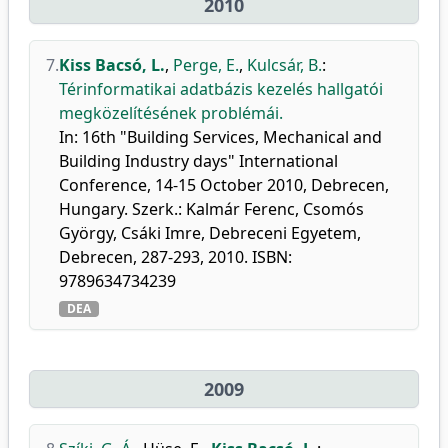
2010
7.
Kiss Bacsó, L.
,
Perge, E.
,
Kulcsár, B.
:
Térinformatikai adatbázis kezelés hallgatói
megközelítésének problémái.
In: 16th "Building Services, Mechanical and
Building Industry days" International
Conference, 14-15 October 2010, Debrecen,
Hungary. Szerk.: Kalmár Ferenc, Csomós
György, Csáki Imre, Debreceni Egyetem,
Debrecen, 287-293, 2010. ISBN:
9789634734239
DEA
2009