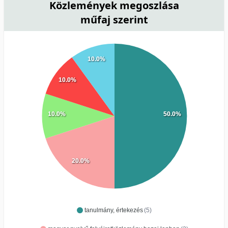
Közlemények megoszlása
műfaj szerint
10.0%
10.0%
10.0%
50.0%
20.0%
tanulmány, értekezés
(5)