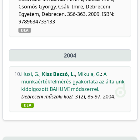
Csomós György, Csáki Imre, Debreceni
Egyetem, Debrecen, 356-363, 2009. ISBN:
9789634733133
DEA
2004
10.
Husi, G.
,
Kiss Bacsó, L.
,
Mikula, G.
:
A
munkaértékfelmérés gyakorlata az általunk
kidolgozott BAHUMI módszerrel.
Debreceni műszaki közl.
3 (2), 85-97, 2004.
DEA