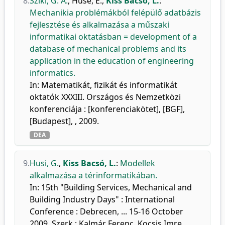
8.
Szíki, G. Á.
,
Hüse, E.
,
Kiss Bacsó, L.
:
Mechanikia problémákból felépülő adatbázis
fejlesztése és alkalmazása a műszaki
informatikai oktatásban = development of a
database of mechanical problems and its
application in the education of engineering
informatics.
In: Matematikát, fizikát és informatikát
oktatók XXXIII. Országos és Nemzetközi
konferenciája : [konferenciakötet], [BGF],
[Budapest], , 2009.
DEA
9.
Husi, G.
,
Kiss Bacsó, L.
:
Modellek
alkalmazása a térinformatikában.
In: 15th "Building Services, Mechanical and
Building Industry Days" : International
Conference : Debrecen, ... 15-16 October
2009. Szerk.: Kalmár Ferenc, Kocsis Imre,