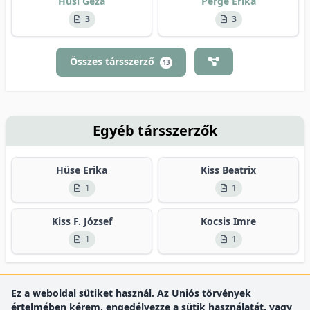
Husi Géza
Perge Erika
3
3
Összes társszerző
13
Egyéb társszerzők
Hüse Erika
Kiss Beatrix
1
1
Kiss F. József
Kocsis Imre
1
1
Ez a weboldal sütiket használ. Az Uniós törvények
értelmében kérem, engedélyezze a sütik használatát, vagy