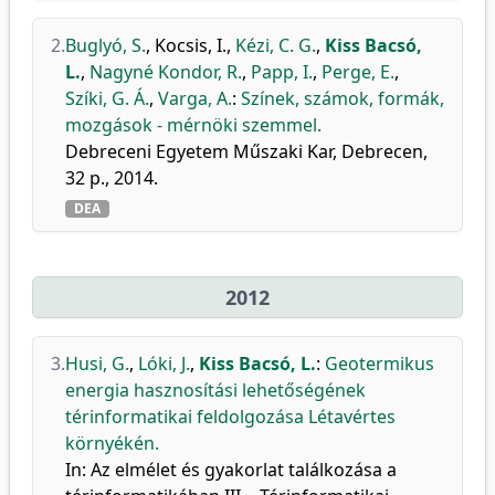
2.
Buglyó, S.
,
Kocsis, I.
,
Kézi, C. G.
,
Kiss Bacsó,
L.
,
Nagyné Kondor, R.
,
Papp, I.
,
Perge, E.
,
Szíki, G. Á.
,
Varga, A.
:
Színek, számok, formák,
mozgások - mérnöki szemmel.
Debreceni Egyetem Műszaki Kar, Debrecen,
32 p., 2014.
DEA
2012
3.
Husi, G.
,
Lóki, J.
,
Kiss Bacsó, L.
:
Geotermikus
energia hasznosítási lehetőségének
térinformatikai feldolgozása Létavértes
környékén.
In: Az elmélet és gyakorlat találkozása a