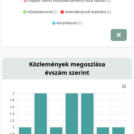
magyar nyelvű folyóiratközlemény hazai lapban
(2)
előadáskivonat
(1)
ismeretterjesztő kiadvány
(1)
könyvfejezet
(1)
Közlemények megoszlása
évszám szerint
2
1.8
1.6
1.4
1.2
1
0.8