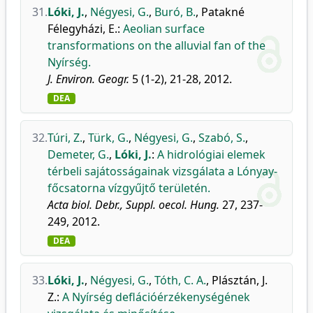
31.
Lóki, J.
,
Négyesi, G.
,
Buró, B.
,
Patakné
Félegyházi, E.
:
Aeolian surface
transformations on the alluvial fan of the
Nyírség.
J. Environ. Geogr.
5 (1-2), 21-28, 2012.
DEA
32.
Túri, Z.
,
Türk, G.
,
Négyesi, G.
,
Szabó, S.
,
Demeter, G.
,
Lóki, J.
:
A hidrológiai elemek
térbeli sajátosságainak vizsgálata a Lónyay-
főcsatorna vízgyűjtő területén.
Acta biol. Debr., Suppl. oecol. Hung.
27, 237-
249, 2012.
DEA
33.
Lóki, J.
,
Négyesi, G.
,
Tóth, C. A.
,
Plásztán, J.
Z.
:
A Nyírség deflációérzékenységének