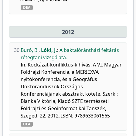
DEA
2012
30.
Buró, B.
,
Lóki, J.
:
A baktalórántházi feltárás
rétegtani vizsgálata.
In: Kockázat-konfliktus-kihívás: A VI. Magyar
Földrajzi Konferencia, a MERIEXVA
nyitókonferencia, és a Geográfus
Doktoranduszok Országos
Konferenciájának absztrakt kötete. Szerk.:
Blanka Viktória, Kiadó SZTE természeti
Földrajzi és Geoinformatikai Tanszék,
Szeged, 22, 2012. ISBN: 9789633061565
DEA