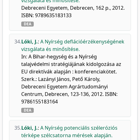
vizsgálata és minősítése.
Debreceni Egyetem, Debrecen, 162 p., 2012.
ISBN: 9789635183133
DEA
34.
Lóki, J.
:
A Nyírség deflációérzékenységének
vizsgálata és minősítése.
In: A Bihar-hegység és a Nyírség
talajvédelmi stratégiájának kidolgozása az
EU direktívák alapján : konferenciakötet.
Szerk.: Lazányi János, Pető Károly,
Debreceni Egyetem Agrártudományi
Centrum, Debrecen, 123-136, 2012. ISBN:
9786155183164
DEA
35.
Lóki, J.
:
A Nyírség potenciális széleróziós
térképe szélcsatorna mérések alapján.