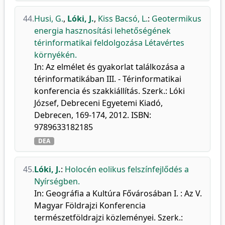
44.
Husi, G.
,
Lóki, J.
,
Kiss Bacsó, L.
:
Geotermikus
energia hasznosítási lehetőségének
térinformatikai feldolgozása Létavértes
környékén.
In: Az elmélet és gyakorlat találkozása a
térinformatikában III. - Térinformatikai
konferencia és szakkiállítás. Szerk.: Lóki
József, Debreceni Egyetemi Kiadó,
Debrecen, 169-174, 2012. ISBN:
9789633182185
DEA
45.
Lóki, J.
:
Holocén eolikus felszínfejlődés a
Nyírségben.
In: Geográfia a Kultúra Fővárosában I. : Az V.
Magyar Földrajzi Konferencia
természetföldrajzi közleményei. Szerk.: