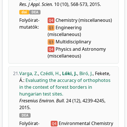
Res. J Appl. Scien.
10 (10), 568-573, 2015.
doi
DEA
Folyóirat-
Chemistry (miscellaneous)
Q4
mutatók:
Engineering
Q3
(miscellaneous)
Multidisciplinary
Q3
Physics and Astronomy
Q4
(miscellaneous)
21.
Varga, Z.
,
Czédli, H.
,
Lóki, J.
,
Biró, J.
,
Fekete,
Á.
:
Evaluating the accuracy of orthophotos
in the context of forest borders in
hungarian test sites.
Fresenius Environ. Bull.
24 (12), 4239-4245,
2015.
DEA
Folyóirat-
Environmental Chemistry
Q4