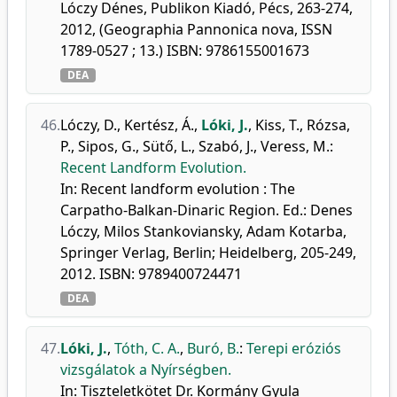
Lóczy Dénes, Publikon Kiadó, Pécs, 263-274,
2012, (Geographia Pannonica nova, ISSN
1789-0527 ; 13.) ISBN: 9786155001673
DEA
46.
Lóczy, D.
,
Kertész, Á.
,
Lóki, J.
,
Kiss, T.
,
Rózsa,
P.
,
Sipos, G.
,
Sütő, L.
,
Szabó, J.
,
Veress, M.
:
Recent Landform Evolution.
In: Recent landform evolution : The
Carpatho-Balkan-Dinaric Region. Ed.: Denes
Lóczy, Milos Stankoviansky, Adam Kotarba,
Springer Verlag, Berlin; Heidelberg, 205-249,
2012. ISBN: 9789400724471
DEA
47.
Lóki, J.
,
Tóth, C. A.
,
Buró, B.
:
Terepi eróziós
vizsgálatok a Nyírségben.
In: Tiszteletkötet Dr. Kormány Gyula