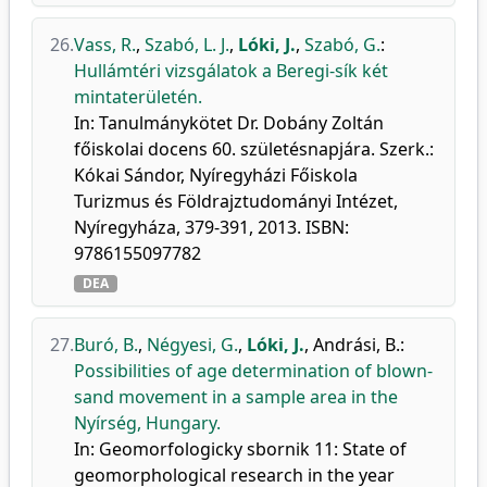
26.
Vass, R.
,
Szabó, L. J.
,
Lóki, J.
,
Szabó, G.
:
Hullámtéri vizsgálatok a Beregi-sík két
mintaterületén.
In: Tanulmánykötet Dr. Dobány Zoltán
főiskolai docens 60. születésnapjára. Szerk.:
Kókai Sándor, Nyíregyházi Főiskola
Turizmus és Földrajztudományi Intézet,
Nyíregyháza, 379-391, 2013. ISBN:
9786155097782
DEA
27.
Buró, B.
,
Négyesi, G.
,
Lóki, J.
,
Andrási, B.
:
Possibilities of age determination of blown-
sand movement in a sample area in the
Nyírség, Hungary.
In: Geomorfologicky sbornik 11: State of
geomorphological research in the year