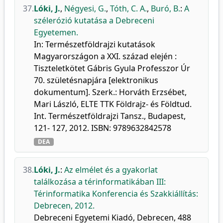
37.
Lóki, J.
,
Négyesi, G.
,
Tóth, C. A.
,
Buró, B.
:
A
szélerózió kutatása a Debreceni
Egyetemen.
In: Természetföldrajzi kutatások
Magyarországon a XXI. század elején :
Tiszteletkötet Gábris Gyula Professzor Úr
70. születésnapjára [elektronikus
dokumentum]. Szerk.: Horváth Erzsébet,
Mari László, ELTE TTK Földrajz- és Földtud.
Int. Természetföldrajzi Tansz., Budapest,
121- 127, 2012. ISBN: 9789632842578
DEA
38.
Lóki, J.
:
Az elmélet és a gyakorlat
találkozása a térinformatikában III:
Térinformatika Konferencia és Szakkiállítás:
Debrecen, 2012.
Debreceni Egyetemi Kiadó, Debrecen, 488