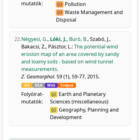
mutatók:
Pollution
Q3
Waste Management and
Q3
Disposal
22.
Négyesi, G.
,
Lóki, J.
,
Buró, B.
,
Szabó, J.
,
Bakacsi, Z.
,
Pásztor, L.
:
The potential wind
erosion map of an area covered by sandy
and loamy soils - based on wind tunnel
measurements.
Z. Geomorphol.
59 (1), 59-77, 2015.
doi
DEA
WoS
Scopus
Folyóirat-
Earth and Planetary
Q2
mutatók:
Sciences (miscellaneous)
Geography, Planning and
Q2
Development