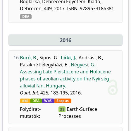
Boglárka, Debreceni Egyetemi Kiadó,
Debrecen, 449, 2017. ISBN: 9789633186381
DEA
2016
16.
Buró, B.
,
Sipos, G.
,
Lóki, J.
,
Andrási, B.
,
Patakné Félegyházi, E.
,
Négyesi, G.
:
Assessing Late Pleistocene and Holocene
phases of aeolian activity on the Nyírség
alluvial fan, Hungary.
Quat. Int.
425, 183-195, 2016.
doi
DEA
WoS
Scopus
Folyóirat-
Earth-Surface
Q1
mutatók:
Processes