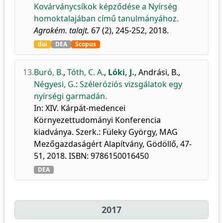
Kovárványcsíkok képződése a Nyírség
homoktalajában című tanulmányához.
Agrokém. talajt.
67 (2), 245-252, 2018.
doi
DEA
Scopus
13.
Buró, B.
,
Tóth, C. A.
,
Lóki, J.
,
Andrási, B.
,
Négyesi, G.
:
Széleróziós vizsgálatok egy
nyírségi garmadán.
In: XIV. Kárpát-medencei
Környezettudományi Konferencia
kiadványa. Szerk.: Füleky György, MAG
Mezőgazdaságért Alapítvány, Gödöllő, 47-
51, 2018. ISBN: 9786150016450
DEA
2017