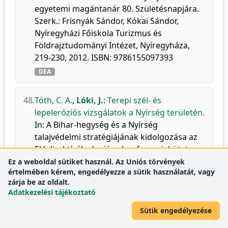
egyetemi magántanár 80. Születésnapjára.
Szerk.: Frisnyák Sándor, Kókai Sándor,
Nyíregyházi Főiskola Turizmus és
Földrajztudományi Intézet, Nyíregyháza,
219-230, 2012. ISBN: 9786155097393
DEA
48.
Tóth, C. A.
,
Lóki, J.
:
Terepi szél- és
lepeleróziós vizsgálatok a Nyírség területén.
In: A Bihar-hegység és a Nyírség
talajvédelmi stratégiájának kidolgozása az
EU direktívák alapján : konferenciakötet.
Szerk.: Lazányi János, Pető Károly,
Ez a weboldal sütiket használ. Az Uniós törvények
értelmében kérem, engedélyezze a sütik használatát, vagy
Debreceni Egyetem Agrártudományi
zárja be az oldalt.
Centrum, Debrecen, 174-181, 2012. ISBN:
Adatkezelési tájékoztató
9786155183164
Sütik engedélyezése
DEA