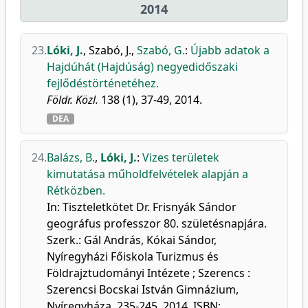
2014
23.
Lóki, J.
,
Szabó, J.
,
Szabó, G.
:
Újabb adatok a
Hajdúhát (Hajdúság) negyedidőszaki
fejlődéstörténetéhez.
Földr. Közl.
138 (1), 37-49, 2014.
DEA
24.
Balázs, B.
,
Lóki, J.
:
Vizes területek
kimutatása műholdfelvételek alapján a
Rétközben.
In: Tiszteletkötet Dr. Frisnyák Sándor
geográfus professzor 80. születésnapjára.
Szerk.: Gál András, Kókai Sándor,
Nyíregyházi Főiskola Turizmus és
Földrajztudományi Intézete ; Szerencs :
Szerencsi Bocskai István Gimnázium,
Nyíregyháza, 235-245, 2014. ISBN: