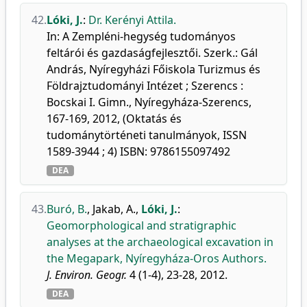
42.
Lóki, J.
:
Dr. Kerényi Attila.
In: A Zempléni-hegység tudományos
feltárói és gazdaságfejlesztői. Szerk.: Gál
András, Nyíregyházi Főiskola Turizmus és
Földrajztudományi Intézet ; Szerencs :
Bocskai I. Gimn., Nyíregyháza-Szerencs,
167-169, 2012, (Oktatás és
tudománytörténeti tanulmányok, ISSN
1589-3944 ; 4) ISBN: 9786155097492
DEA
43.
Buró, B.
,
Jakab, A.
,
Lóki, J.
:
Geomorphological and stratigraphic
analyses at the archaeological excavation in
the Megapark, Nyíregyháza-Oros Authors.
J. Environ. Geogr.
4 (1-4), 23-28, 2012.
DEA