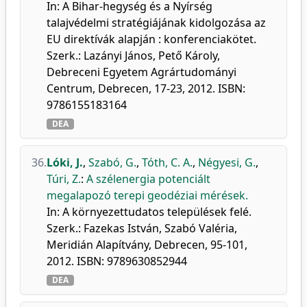
In: A Bihar-hegység és a Nyírség
talajvédelmi stratégiájának kidolgozása az
EU direktívák alapján : konferenciakötet.
Szerk.: Lazányi János, Pető Károly,
Debreceni Egyetem Agrártudományi
Centrum, Debrecen, 17-23, 2012. ISBN:
9786155183164
DEA
36.
Lóki, J.
,
Szabó, G.
,
Tóth, C. A.
,
Négyesi, G.
,
Túri, Z.
:
A szélenergia potenciált
megalapozó terepi geodéziai mérések.
In: A környezettudatos települések felé.
Szerk.: Fazekas István, Szabó Valéria,
Meridián Alapítvány, Debrecen, 95-101,
2012. ISBN: 9789630852944
DEA