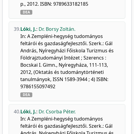
p., 2012. ISBN: 9789633182185
DEA
39.
Lóki, J.
:
Dr. Borsy Zoltán.
In: A Zempléni-hegység tudományos
feltárói és gazdaságfejlesztői. Szerk.: Gál
András, Nyíregyházi Főiskola Turizmus és
Földrajztudományi Intézet ; Szerencs :
Bocskai I. Gimn., Nyíregyháza, 111-113,
2012, (Oktatás és tudománytörténeti
tanulmányok, ISSN 1589-3944 ; 4) ISBN:
9786155097492
DEA
40.
Lóki, J.
:
Dr. Csorba Péter.
In: A Zempléni-hegység tudományos
feltárói és gazdaságfejlesztői. Szerk.: Gál
András, Nyíregyházi Főiskola Turizmus és