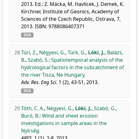
2013. Ed.: Z. Mácka, M. Havlicek, J. Demek, K.
Kirchner, Institute of Geonics, Academy of
Sciences of the Czech Republic, Ostrava, 7,
2013. ISBN: 9788086407371
DEA
28.
Túri, Z.
,
Négyesi, G.
,
Türk, G.
,
Lóki, J.
,
Balázs,
B.
,
Szabó, S.
:
Spatiotemporal analysis of the
hydrological factors in the subcatchment of
the river Tisza, Ne Hungary.
Adv. Res. Eng Sci.
1 (2), 43-51, 2013.
DEA
29.
Tóth, C. A.
,
Négyesi, G.
,
Lóki, J.
,
Szabó, G.
,
Buró, B.
:
Wind and sheet erosion
investigations in sample areas in the
Nyírség.
ARES.
1 (1), 2-8, 2013.