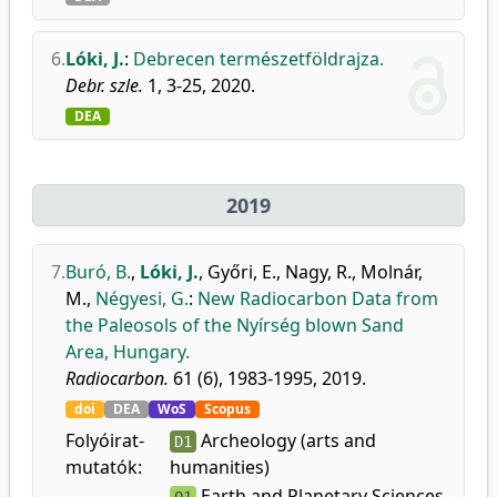
6.
Lóki, J.
:
Debrecen természetföldrajza.
Debr. szle.
1, 3-25, 2020.
DEA
2019
7.
Buró, B.
,
Lóki, J.
,
Győri, E.
,
Nagy, R.
,
Molnár,
M.
,
Négyesi, G.
:
New Radiocarbon Data from
the Paleosols of the Nyírség blown Sand
Area, Hungary.
Radiocarbon.
61 (6), 1983-1995, 2019.
doi
DEA
WoS
Scopus
Folyóirat-
Archeology (arts and
D1
mutatók:
humanities)
Earth and Planetary Sciences