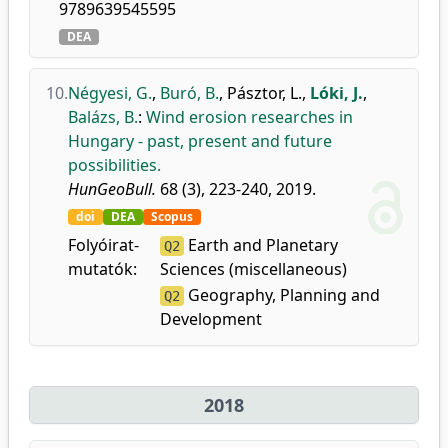
9789639545595
DEA
10.
Négyesi, G.
,
Buró, B.
,
Pásztor, L.
,
Lóki, J.
,
Balázs, B.
:
Wind erosion researches in
Hungary - past, present and future
possibilities.
HunGeoBull.
68 (3), 223-240, 2019.
doi
DEA
Scopus
Folyóirat-
Earth and Planetary
Q2
mutatók:
Sciences (miscellaneous)
Geography, Planning and
Q2
Development
2018