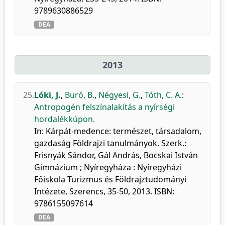
9789630886529
DEA
2013
25.
Lóki, J.
,
Buró, B.
,
Négyesi, G.
,
Tóth, C. A.
:
Antropogén felszínalakítás a nyírségi
hordalékkúpon.
In: Kárpát-medence: természet, társadalom,
gazdaság Földrajzi tanulmányok. Szerk.:
Frisnyák Sándor, Gál András, Bocskai István
Gimnázium ; Nyíregyháza : Nyíregyházi
Főiskola Turizmus és Földrajztudományi
Intézete, Szerencs, 35-50, 2013. ISBN:
9786155097614
DEA