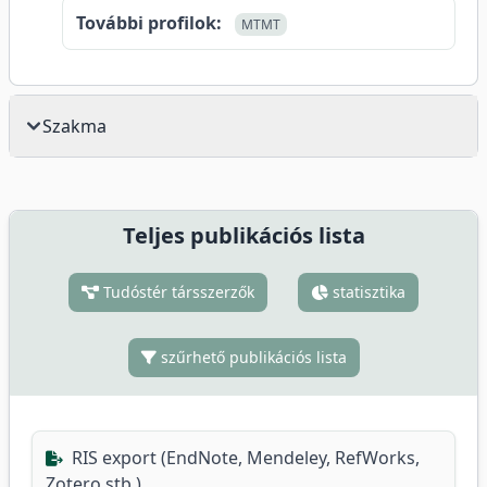
További profilok:
MTMT
Szakma
Teljes publikációs lista
Tudóstér társszerzők
statisztika
szűrhető publikációs lista
RIS export (EndNote, Mendeley, RefWorks,
Zotero stb.)