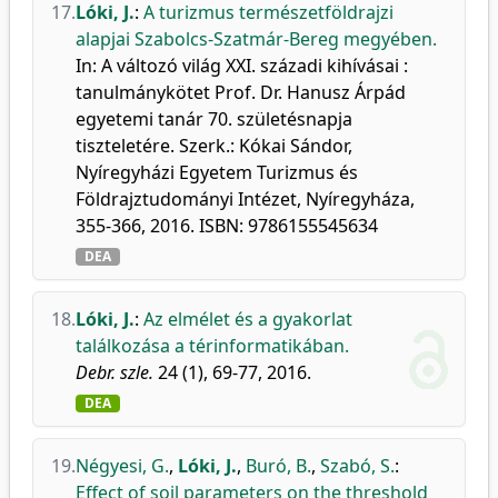
17.
Lóki, J.
:
A turizmus természetföldrajzi
alapjai Szabolcs-Szatmár-Bereg megyében.
In: A változó világ XXI. századi kihívásai :
tanulmánykötet Prof. Dr. Hanusz Árpád
egyetemi tanár 70. születésnapja
tiszteletére. Szerk.: Kókai Sándor,
Nyíregyházi Egyetem Turizmus és
Földrajztudományi Intézet, Nyíregyháza,
355-366, 2016. ISBN: 9786155545634
DEA
18.
Lóki, J.
:
Az elmélet és a gyakorlat
találkozása a térinformatikában.
Debr. szle.
24 (1), 69-77, 2016.
DEA
19.
Négyesi, G.
,
Lóki, J.
,
Buró, B.
,
Szabó, S.
:
Effect of soil parameters on the threshold