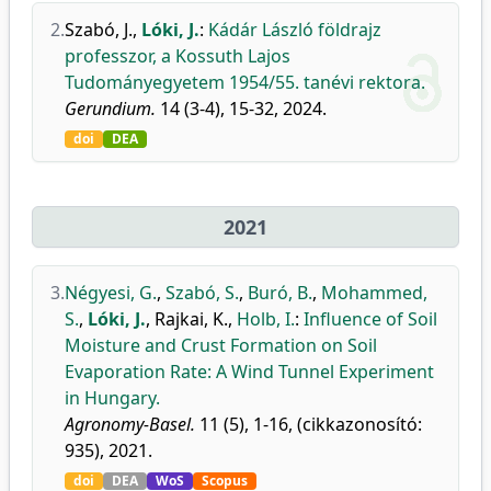
2.
Szabó, J.
,
Lóki, J.
:
Kádár László földrajz
professzor, a Kossuth Lajos
Tudományegyetem 1954/55. tanévi rektora.
Gerundium.
14 (3-4), 15-32, 2024.
doi
DEA
2021
3.
Négyesi, G.
,
Szabó, S.
,
Buró, B.
,
Mohammed,
S.
,
Lóki, J.
,
Rajkai, K.
,
Holb, I.
:
Influence of Soil
Moisture and Crust Formation on Soil
Evaporation Rate: A Wind Tunnel Experiment
in Hungary.
Agronomy-Basel.
11 (5), 1-16, (cikkazonosító:
935), 2021.
doi
DEA
WoS
Scopus