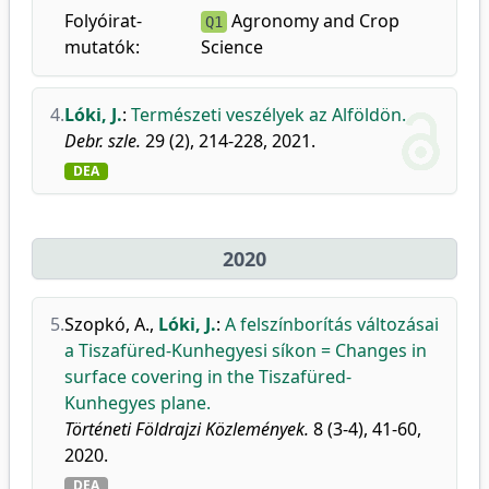
Folyóirat-
Agronomy and Crop
Q1
mutatók:
Science
4.
Lóki, J.
:
Természeti veszélyek az Alföldön.
Debr. szle.
29 (2), 214-228, 2021.
DEA
2020
5.
Szopkó, A.
,
Lóki, J.
:
A felszínborítás változásai
a Tiszafüred-Kunhegyesi síkon = Changes in
surface covering in the Tiszafüred-
Kunhegyes plane.
Történeti Földrajzi Közlemények.
8 (3-4), 41-60,
2020.
DEA