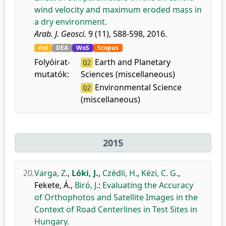
wind velocity and maximum eroded mass in
a dry environment.
Arab. J. Geosci.
9 (11), 588-598, 2016.
doi
DEA
WoS
Scopus
Folyóirat-
Earth and Planetary
Q2
mutatók:
Sciences (miscellaneous)
Environmental Science
Q2
(miscellaneous)
2015
20.
Varga, Z.
,
Lóki, J.
,
Czédli, H.
,
Kézi, C. G.
,
Fekete, Á.
,
Biró, J.
:
Evaluating the Accuracy
of Orthophotos and Satellite Images in the
Context of Road Centerlines in Test Sites in
Hungary.