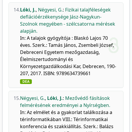
14.
Lóki, J.
,
Négyesi, G.
:
Fizikai talajféleségek
deflációérzékenysége Jász-Nagykun-
Szolnok megyében - szélcsatorna mérések
alapján.
In: A talajok gyógyítója : Blaskó Lajos 70
éves. Szerk.: Tamás János, Zsembeli József,
Debreceni Egyetem mezőgazdaság,
Élelmiszertudományi és
Környezetgazdálkodási Kar, Debrecen, 190-
207, 2017. ISBN: 9789634739661
DEA
15.
Négyesi, G.
,
Lóki, J.
:
Mezővédő fásítások
felmérésének eredményei a Nyírségben.
In: Az elmélet és a gyakorlat találkozása a
térinformatikában VIII.: Térinformatikai
konferencia és szakkiállítás. Szerk.: Balázs