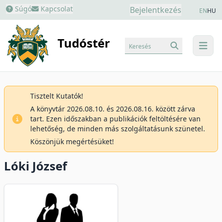
Súgó
Kapcsolat
Bejelentkezés
EN
HU
Tudóstér
Keresés
menu
Tisztelt Kutatók!
A könyvtár 2026.08.10. és 2026.08.16. között zárva
tart. Ezen időszakban a publikációk feltöltésére van
lehetőség, de minden más szolgáltatásunk szünetel.
Köszönjük megértésüket!
Lóki József