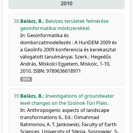
2010
38.
Balázs, B.
:
Belvizes területek felmérése
geoinformatikai módszerekkel.
In: Geoinformatika és
domborzatmodellezés : A HunDEM 2009 és
a GeoInfo 2009 konferencia és kerekasztal
válogatott tanulmányai. Szerk.: Hegedűs
András, Miskolci Egyetem, Miskolc, 1-10,
2010. ISBN: 9789636618971
DEA
39.
Balázs, B.
:
Investigations of groundwater
level changes on the Szolnok-Túri Plain.
In: Anthropogenic aspects of landscape
transformations 6.. Ed.: Oimahmad
Rahmonov, A. T. Jankowski, Faculty of Earth
Sciences. University of Silesia, Sosnowiec, 5-