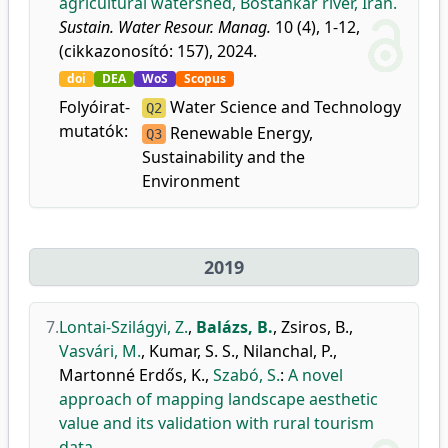
agricultural watershed, Bostankar river, Iran.
Sustain. Water Resour. Manag.
10 (4), 1-12,
(cikkazonosító: 157), 2024.
doi
DEA
WoS
Scopus
Folyóirat-
Water Science and Technology
Q2
mutatók:
Renewable Energy,
Q3
Sustainability and the
Environment
2019
7.
Lontai-Szilágyi, Z.
,
Balázs, B.
,
Zsiros, B.
,
Vasvári, M.
,
Kumar, S. S.
,
Nilanchal, P.
,
Martonné Erdős, K.
,
Szabó, S.
:
A novel
approach of mapping landscape aesthetic
value and its validation with rural tourism
data.