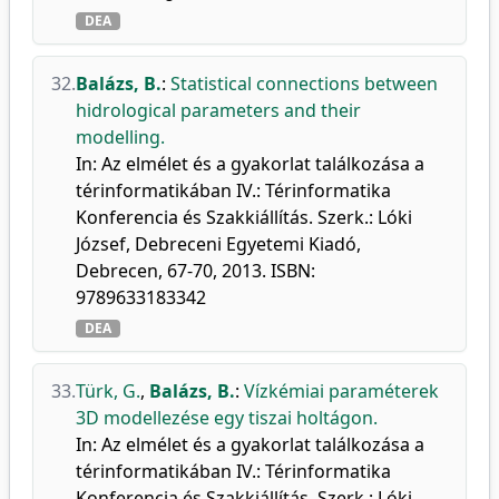
DEA
32.
Balázs, B.
:
Statistical connections between
hidrological parameters and their
modelling.
In: Az elmélet és a gyakorlat találkozása a
térinformatikában IV.: Térinformatika
Konferencia és Szakkiállítás. Szerk.: Lóki
József, Debreceni Egyetemi Kiadó,
Debrecen, 67-70, 2013. ISBN:
9789633183342
DEA
33.
Türk, G.
,
Balázs, B.
:
Vízkémiai paraméterek
3D modellezése egy tiszai holtágon.
In: Az elmélet és a gyakorlat találkozása a
térinformatikában IV.: Térinformatika
Konferencia és Szakkiállítás. Szerk.: Lóki