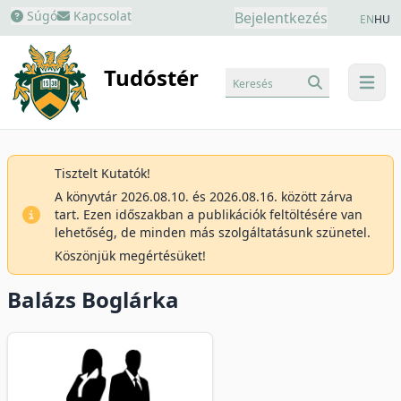
Súgó
Kapcsolat
Bejelentkezés
EN
HU
Tudóstér
Keresés
menu
Tisztelt Kutatók!
A könyvtár 2026.08.10. és 2026.08.16. között zárva
tart. Ezen időszakban a publikációk feltöltésére van
lehetőség, de minden más szolgáltatásunk szünetel.
Köszönjük megértésüket!
Balázs Boglárka