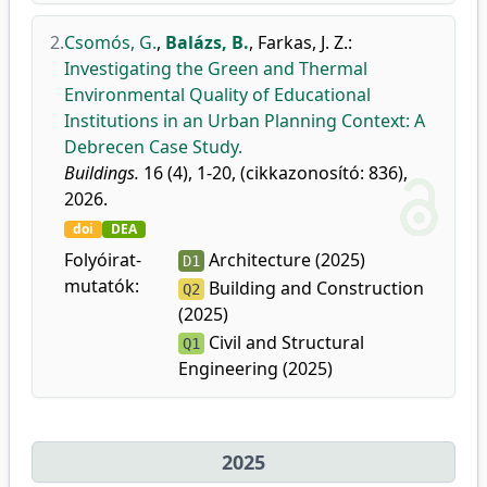
2.
Csomós, G.
,
Balázs, B.
,
Farkas, J. Z.
:
Investigating the Green and Thermal
Environmental Quality of Educational
Institutions in an Urban Planning Context: A
Debrecen Case Study.
Buildings.
16 (4), 1-20, (cikkazonosító: 836),
2026.
doi
DEA
Folyóirat-
Architecture (2025)
D1
mutatók:
Building and Construction
Q2
(2025)
Civil and Structural
Q1
Engineering (2025)
2025