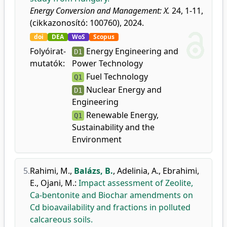
Energy Conversion and Management: X.
24, 1-11,
(cikkazonosító: 100760), 2024.
doi
DEA
WoS
Scopus
Folyóirat-
Energy Engineering and
D1
mutatók:
Power Technology
Fuel Technology
Q1
Nuclear Energy and
D1
Engineering
Renewable Energy,
Q1
Sustainability and the
Environment
5.
Rahimi, M.
,
Balázs, B.
,
Adelinia, A.
,
Ebrahimi,
E.
,
Ojani, M.
:
Impact assessment of Zeolite,
Ca-bentonite and Biochar amendments on
Cd bioavailability and fractions in polluted
calcareous soils.