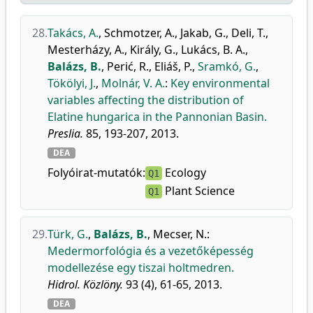
28.
Takács, A.
,
Schmotzer, A.
,
Jakab, G.
,
Deli, T.
,
Mesterházy, A.
,
Király, G.
,
Lukács, B. A.
,
Balázs, B.
,
Perić, R.
,
Eliáš, P.
,
Sramkó, G.
,
Tökölyi, J.
,
Molnár, V. A.
:
Key environmental
variables affecting the distribution of
Elatine hungarica in the Pannonian Basin.
Preslia.
85, 193-207, 2013.
DEA
Folyóirat-mutatók:
Ecology
Q1
Plant Science
Q1
29.
Türk, G.
,
Balázs, B.
,
Mecser, N.
:
Medermorfológia és a vezetőképesség
modellezése egy tiszai holtmedren.
Hidrol. Közlöny.
93 (4), 61-65, 2013.
DEA