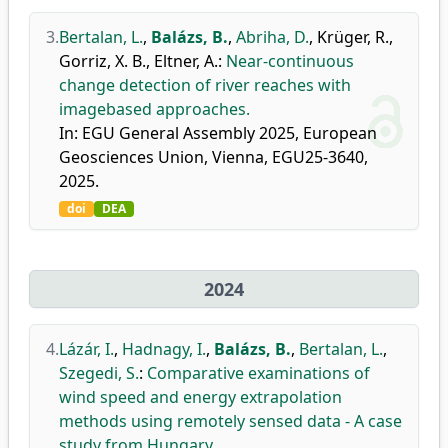
3.
Bertalan, L.
,
Balázs, B.
,
Abriha, D.
,
Krüger, R.
,
Gorriz, X. B.
,
Eltner, A.
:
Near-continuous
change detection of river reaches with
imagebased approaches.
In: EGU General Assembly 2025, European
Geosciences Union, Vienna, EGU25-3640,
2025.
doi
DEA
2024
4.
Lázár, I.
,
Hadnagy, I.
,
Balázs, B.
,
Bertalan, L.
,
Szegedi, S.
:
Comparative examinations of
wind speed and energy extrapolation
methods using remotely sensed data - A case
study from Hungary.