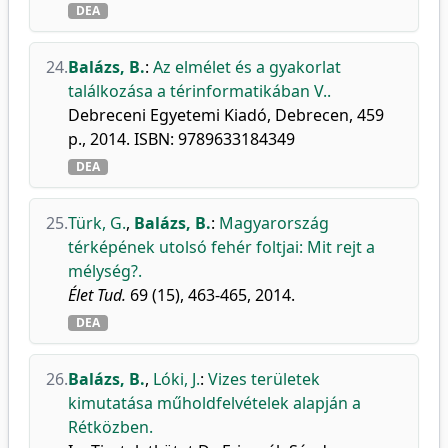
DEA
24.
Balázs, B.
:
Az elmélet és a gyakorlat
találkozása a térinformatikában V..
Debreceni Egyetemi Kiadó, Debrecen, 459
p., 2014. ISBN: 9789633184349
DEA
25.
Türk, G.
,
Balázs, B.
:
Magyarország
térképének utolsó fehér foltjai: Mit rejt a
mélység?.
Élet Tud.
69 (15), 463-465, 2014.
DEA
26.
Balázs, B.
,
Lóki, J.
:
Vizes területek
kimutatása műholdfelvételek alapján a
Rétközben.