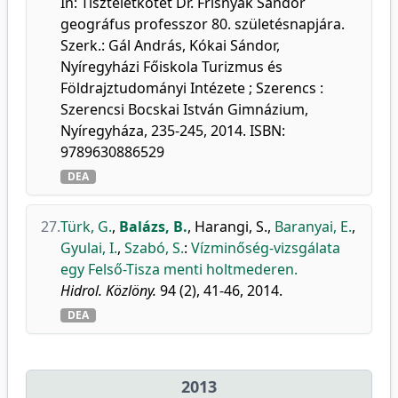
In: Tiszteletkötet Dr. Frisnyák Sándor
geográfus professzor 80. születésnapjára.
Szerk.: Gál András, Kókai Sándor,
Nyíregyházi Főiskola Turizmus és
Földrajztudományi Intézete ; Szerencs :
Szerencsi Bocskai István Gimnázium,
Nyíregyháza, 235-245, 2014. ISBN:
9789630886529
DEA
27.
Türk, G.
,
Balázs, B.
,
Harangi, S.
,
Baranyai, E.
,
Gyulai, I.
,
Szabó, S.
:
Vízminőség-vizsgálata
egy Felső-Tisza menti holtmederen.
Hidrol. Közlöny.
94 (2), 41-46, 2014.
DEA
2013