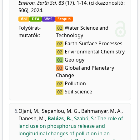
Environ. Earth Sci.
83 (17), 1-14, (cikkazonosító:
506), 2024.
doi
DEA
WoS
Scopus
Folyóirat-
Water Science and
Q2
mutatók:
Technology
Earth-Surface Processes
Q2
Environmental Chemistry
Q2
Geology
Q1
Global and Planetary
Q3
Change
Pollution
Q2
Soil Science
Q2
6.
Ojani, M.
,
Sepanlou, M. G.
,
Bahmanyar, M. A.
,
Danesh, M.
,
Balázs, B.
,
Szabó, S.
:
The role of
land use on phosphorus release and
longitudinal changes of pollution in an