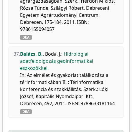
agrárgazdaságban. Szerk.: Herdon Miklós,
Rózsa Tünde, Szilágyi Róbert, Debreceni
Egyetem Agrártudományi Centrum,
Debrecen, 175-184, 2011. ISBN:
9786155094057
DEA
37.
Balázs, B.
,
Boda, J.
:
Hidrológiai
adatfeldolgozás geoinformatikai
eszközökkel.
In: Az elmélet és gyakorlat találkozása a
térinformatikában II. : Térinformatikai
konferencia és szakkiállítás. Szerk.: Lóki
József, Kapitális Nyomdaipari Kft.,
Debrecen, 492, 2011. ISBN: 9789633181164
DEA