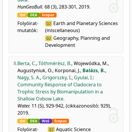
HunGeoBull.
68 (3), 283-301, 2019.
doi
DEA
Scopus
Folyóirat-
Earth and Planetary Sciences
Q2
mutatók:
(miscellaneous)
Geography, Planning and
Q2
Development
8.
Berta, C.
,
Tóthmérész, B.
,
Wojewódka, M.
,
Augustyniuk, O.
,
Korponai, J.
,
Balázs, B.
,
Nagy, S. A.
,
Grigorszky, I.
,
Gyulai, I.
:
Community Response of Cladocera to
Trophic Stress by Biomanipulation in a
Shallow Oxbow Lake.
Water.
11 (5), 929-942, (cikkazonosító: 929),
2019.
doi
DEA
WoS
Scopus
Folyóirat-
Aquatic Science
Q2