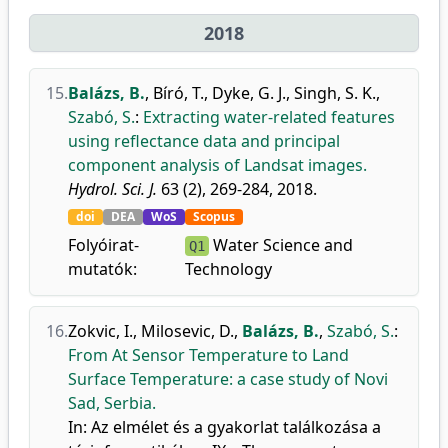
2018
15.
Balázs, B.
,
Bíró, T.
,
Dyke, G. J.
,
Singh, S. K.
,
Szabó, S.
:
Extracting water-related features
using reflectance data and principal
component analysis of Landsat images.
Hydrol. Sci. J.
63 (2), 269-284, 2018.
doi
DEA
WoS
Scopus
Folyóirat-
Water Science and
Q1
mutatók:
Technology
16.
Zokvic, I.
,
Milosevic, D.
,
Balázs, B.
,
Szabó, S.
:
From At Sensor Temperature to Land
Surface Temperature: a case study of Novi
Sad, Serbia.
In: Az elmélet és a gyakorlat találkozása a