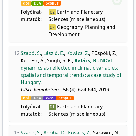
doi
DEA
Scopus
Folyóirat-
Earth and Planetary
Q2
mutatók:
Sciences (miscellaneous)
Geography, Planning and
Q2
Development
12.
Szabó, S.
,
László, E.
,
Kovács, Z.
,
Püspöki, Z.
,
Kertész, Á.
,
Singh, S. K.
,
Balázs, B.
:
NDVI
dynamics as reflected in climatic variables:
spatial and temporal trends: a case study of
Hungary.
GISci. Remote Sens.
56 (4), 624-644, 2019.
doi
DEA
WoS
Scopus
Folyóirat-
Earth and Planetary
D1
mutatók:
Sciences (miscellaneous)
13.
Szabó, S.
,
Abriha, D.
,
Kovács, Z.
,
Sarawut, N.
,