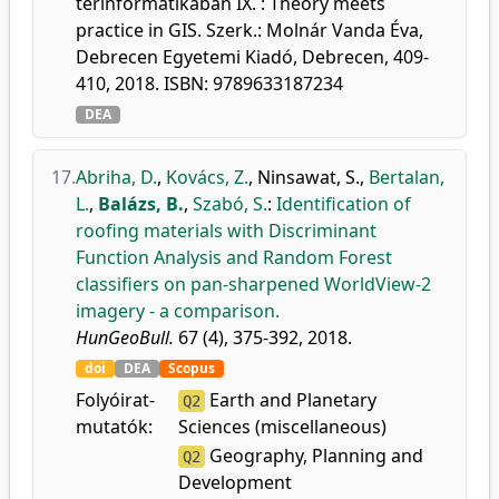
térinformatikában IX. : Theory meets
practice in GIS. Szerk.: Molnár Vanda Éva,
Debrecen Egyetemi Kiadó, Debrecen, 409-
410, 2018. ISBN: 9789633187234
DEA
17.
Abriha, D.
,
Kovács, Z.
,
Ninsawat, S.
,
Bertalan,
L.
,
Balázs, B.
,
Szabó, S.
:
Identification of
roofing materials with Discriminant
Function Analysis and Random Forest
classifiers on pan-sharpened WorldView-2
imagery - a comparison.
HunGeoBull.
67 (4), 375-392, 2018.
doi
DEA
Scopus
Folyóirat-
Earth and Planetary
Q2
mutatók:
Sciences (miscellaneous)
Geography, Planning and
Q2
Development