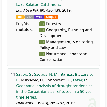
Lake Balaton Catchment.
Land Use Pol.
80, 430-438, 2019.
doi
DEA
WoS
Scopus
Folyóirat-
Forestry
D1
mutatók:
Geography, Planning and
D1
Development
Management, Monitoring,
D1
Policy and Law
Nature and Landscape
D1
Conservation
11.
Szabó, S.
,
Szopos, N. M.
,
Balázs, B.
,
László,
E.
,
Milosevic, D.
,
Conoscenti, C.
,
Lázár, I.
:
Geospatial analysis of drought tendencies
in the Carpathians as reflected in a 50-year
time series.
HunGeoBull.
68 (3), 269-282, 2019.