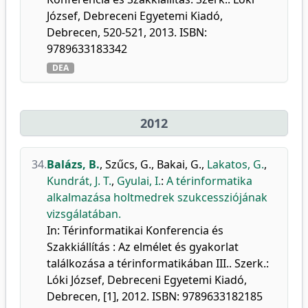
József, Debreceni Egyetemi Kiadó,
Debrecen, 520-521, 2013. ISBN:
9789633183342
DEA
2012
34.
Balázs, B.
,
Szűcs, G.
,
Bakai, G.
,
Lakatos, G.
,
Kundrát, J. T.
,
Gyulai, I.
:
A térinformatika
alkalmazása holtmedrek szukcessziójának
vizsgálatában.
In: Térinformatikai Konferencia és
Szakkiállítás : Az elmélet és gyakorlat
találkozása a térinformatikában III.. Szerk.:
Lóki József, Debreceni Egyetemi Kiadó,
Debrecen, [1], 2012. ISBN: 9789633182185