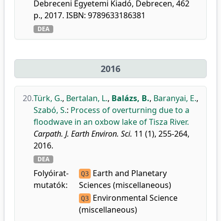
Debreceni Egyetemi Kiadó, Debrecen, 462
p., 2017. ISBN: 9789633186381
DEA
2016
20.
Türk, G.
,
Bertalan, L.
,
Balázs, B.
,
Baranyai, E.
,
Szabó, S.
:
Process of overturning due to a
floodwave in an oxbow lake of Tisza River.
Carpath. J. Earth Environ. Sci.
11 (1), 255-264,
2016.
DEA
Folyóirat-
Earth and Planetary
Q3
mutatók:
Sciences (miscellaneous)
Environmental Science
Q3
(miscellaneous)