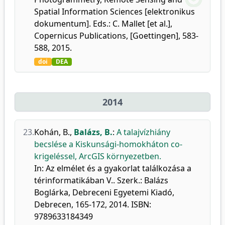
Spatial Information Sciences [elektronikus
dokumentum]. Eds.: C. Mallet [et al.],
Copernicus Publications, [Goettingen], 583-
588, 2015.
doi
DEA
2014
23.
Kohán, B.
,
Balázs, B.
:
A talajvízhiány
becslése a Kiskunsági-homokháton co-
krigeléssel, ArcGIS környezetben.
In: Az elmélet és a gyakorlat találkozása a
térinformatikában V.. Szerk.: Balázs
Boglárka, Debreceni Egyetemi Kiadó,
Debrecen, 165-172, 2014. ISBN:
9789633184349