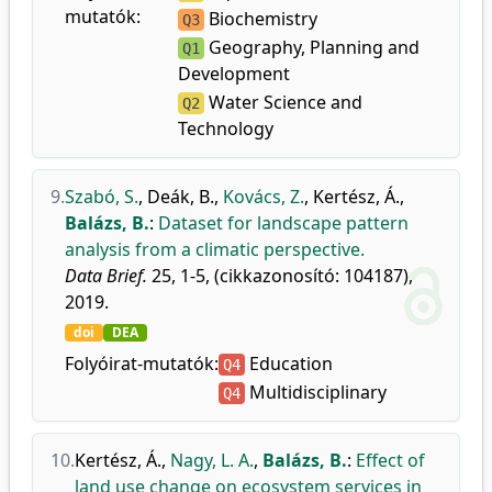
mutatók:
Biochemistry
Q3
Geography, Planning and
Q1
Development
Water Science and
Q2
Technology
9.
Szabó, S.
,
Deák, B.
,
Kovács, Z.
,
Kertész, Á.
,
Balázs, B.
:
Dataset for landscape pattern
analysis from a climatic perspective.
Data Brief.
25, 1-5, (cikkazonosító: 104187),
2019.
doi
DEA
Folyóirat-mutatók:
Education
Q4
Multidisciplinary
Q4
10.
Kertész, Á.
,
Nagy, L. A.
,
Balázs, B.
:
Effect of
land use change on ecosystem services in