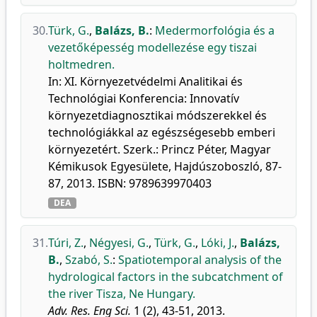
30.
Türk, G.
,
Balázs, B.
:
Medermorfológia és a
vezetőképesség modellezése egy tiszai
holtmedren.
In: XI. Környezetvédelmi Analitikai és
Technológiai Konferencia: Innovatív
környezetdiagnosztikai módszerekkel és
technológiákkal az egészségesebb emberi
környezetért. Szerk.: Princz Péter, Magyar
Kémikusok Egyesülete, Hajdúszoboszló, 87-
87, 2013. ISBN: 9789639970403
DEA
31.
Túri, Z.
,
Négyesi, G.
,
Türk, G.
,
Lóki, J.
,
Balázs,
B.
,
Szabó, S.
:
Spatiotemporal analysis of the
hydrological factors in the subcatchment of
the river Tisza, Ne Hungary.
Adv. Res. Eng Sci.
1 (2), 43-51, 2013.