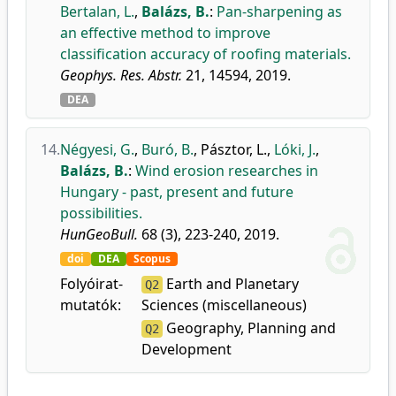
Bertalan, L.
,
Balázs, B.
:
Pan-sharpening as
an effective method to improve
classification accuracy of roofing materials.
Geophys. Res. Abstr.
21, 14594, 2019.
DEA
14.
Négyesi, G.
,
Buró, B.
,
Pásztor, L.
,
Lóki, J.
,
Balázs, B.
:
Wind erosion researches in
Hungary - past, present and future
possibilities.
HunGeoBull.
68 (3), 223-240, 2019.
doi
DEA
Scopus
Folyóirat-
Earth and Planetary
Q2
mutatók:
Sciences (miscellaneous)
Geography, Planning and
Q2
Development