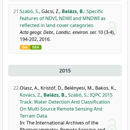
21.
Szabó, S.
,
Gácsi, Z.
,
Balázs, B.
:
Specific
features of NDVI, NDWI and MNDWI as
reflected in land cover categories.
Acta geogr. Debr., Landsc. environ. ser.
10 (3-4),
194-202, 2016.
doi
DEA
2015
22.
Olasz, A.
,
Kristóf, D.
,
Belényesi, M.
,
Bakos, K.
,
Kovács, Z.
,
Balázs, B.
,
Szabó, S.
:
IQPC 2015
Track: Water Detection And Classification
On Multi-Source Remote Sensing And
Terrain Data.
In: The International Archives of the
Photogrammetry, Remote Sensing and