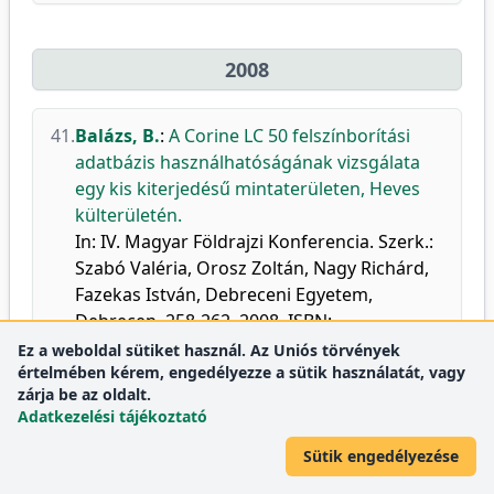
2008
41.
Balázs, B.
:
A Corine LC 50 felszínborítási
adatbázis használhatóságának vizsgálata
egy kis kiterjedésű mintaterületen, Heves
külterületén.
In: IV. Magyar Földrajzi Konferencia. Szerk.:
Szabó Valéria, Orosz Zoltán, Nagy Richárd,
Fazekas István, Debreceni Egyetem,
Debrecen, 258-262, 2008. ISBN:
9789630660044
Ez a weboldal sütiket használ. Az Uniós törvények
értelmében kérem, engedélyezze a sütik használatát, vagy
DEA
zárja be az oldalt.
Adatkezelési tájékoztató
Sütik engedélyezése
2007