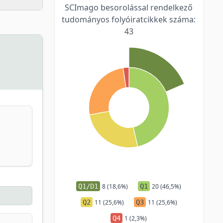
SCImago besorolással rendelkező
tudományos folyóiratcikkek száma:
43
Q1/D1
8 (18,6%)
Q1
20 (46,5%)
Q2
11 (25,6%)
Q3
11 (25,6%)
Q4
1 (2,3%)