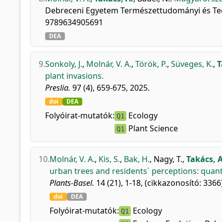
Debreceni Egyetem Természettudományi és Tech
9789634905691
DEA
9.
Sonkoly, J.
,
Molnár, V. A.
,
Török, P.
,
Süveges, K.
,
T
plant invasions.
Preslia.
97 (4), 659-675, 2025.
doi
DEA
Folyóirat-mutatók:
Ecology
Q1
Plant Science
Q1
10.
Molnár, V. A.
,
Kis, S.
,
Bak, H.
,
Nagy, T.
,
Takács, A
urban trees and residents` perceptions: quant
Plants-Basel.
14 (21), 1-18, (cikkazonosító: 3366
doi
DEA
Folyóirat-mutatók:
Ecology
Q1