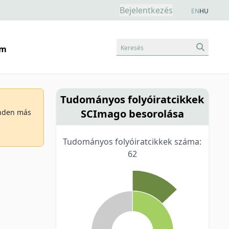
Bejelentkezés
EN
HU
Keresés
am
Tudományos folyóiratcikkek
SCImago besorolása
minden más
Tudományos folyóiratcikkek száma:
62