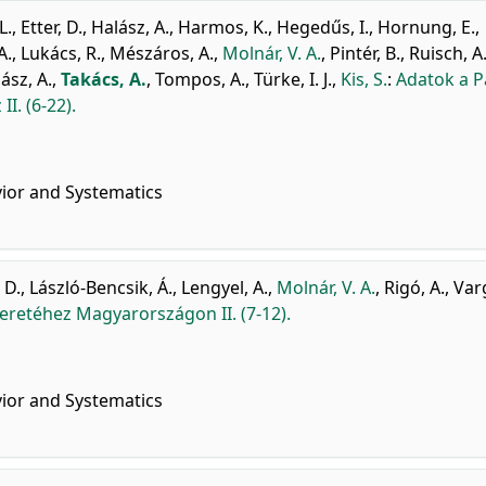
L.
,
Etter, D.
,
Halász, A.
,
Harmos, K.
,
Hegedűs, I.
,
Hornung, E.
,
A.
,
Lukács, R.
,
Mészáros, A.
,
Molnár, V. A.
,
Pintér, B.
,
Ruisch, A
ász, A.
,
Takács, A.
,
Tompos, A.
,
Türke, I. J.
,
Kis, S.
:
Adatok a 
I. (6-22).
vior and Systematics
 D.
,
László-Bencsik, Á.
,
Lengyel, A.
,
Molnár, V. A.
,
Rigó, A.
,
Varg
retéhez Magyarországon II. (7-12).
vior and Systematics