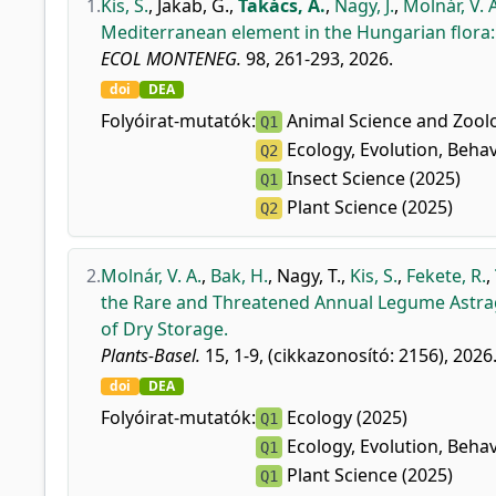
1.
Kis, S.
,
Jakab, G.
,
Takács, A.
,
Nagy, J.
,
Molnár, V. A
Mediterranean element in the Hungarian flora: m
ECOL MONTENEG.
98, 261-293, 2026.
doi
DEA
Folyóirat-mutatók:
Animal Science and Zoolo
Q1
Ecology, Evolution, Behav
Q2
Insect Science (2025)
Q1
Plant Science (2025)
Q2
2.
Molnár, V. A.
,
Bak, H.
,
Nagy, T.
,
Kis, S.
,
Fekete, R.
,
the Rare and Threatened Annual Legume Astrag
of Dry Storage.
Plants-Basel.
15, 1-9, (cikkazonosító: 2156), 2026
doi
DEA
Folyóirat-mutatók:
Ecology (2025)
Q1
Ecology, Evolution, Behav
Q1
Plant Science (2025)
Q1