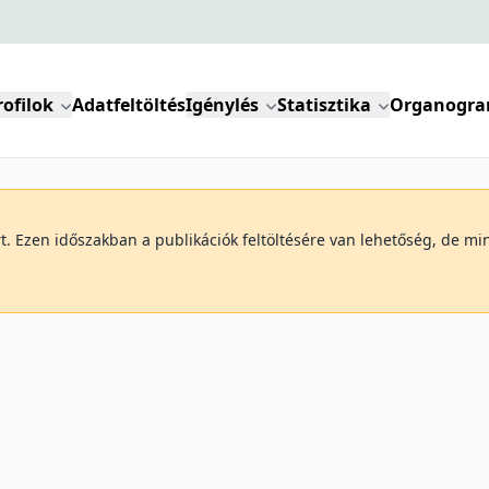
rofilok
Adatfeltöltés
Igénylés
Statisztika
Organogr
art. Ezen időszakban a publikációk feltöltésére van lehetőség, de 