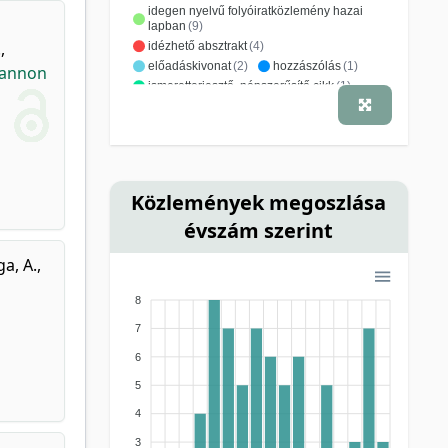
idegen nyelvű folyóiratközlemény hazai
lapban
(9)
.
,
idézhető absztrakt
(4)
előadáskivonat
(2)
hozzászólás
(1)
Pannon
ismeretterjesztő, népszerűsítő cikk
(1)
magyar nyelvű folyóiratközlemény külföldi
lapban
(1)
megemlékezés/nekrológ
(1)
monográfia
(1)
tanulmány, értekezés
(1)
Közlemények megoszlása
évszám szerint
a, A.
,
8
7
6
5
4
3