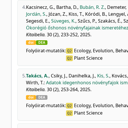
4.
Kacsinecz, G.
,
Bartha, D.
,
Bubán, R. Z.
,
Demeter, 
Jordán, S.
,
Józan, Z.
,
Kiss, T.
,
Kóródi, B.
,
Lengyel, 
Segesdi, E.
,
Süveges, K.
,
Szűcs, P.
,
Szakács, É.
,
Sz
Ökorégió őshonos növényfajainak ismeretéhez I
Kitaibelia.
30 (2), 233-252, 2025.
doi
DEA
Folyóirat-mutatók:
Ecology, Evolution, Beha
Q2
Plant Science
Q2
5.
Takács, A.
,
Csiky, J.
,
Danihelka, J.
,
Kis, S.
,
Kovács,
Wirth, T.
:
Adatok idegenhonos növényfajok isme
Kitaibelia.
30 (2), 253-264, 2025.
doi
DEA
Folyóirat-mutatók:
Ecology, Evolution, Beha
Q2
Plant Science
Q2