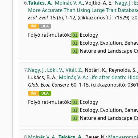
6.
Takács, A.
,
Molnár, V. A.
,
Vojtkó, A. E.
,
Nagy, J.
:
E
More Accurate Than Using Large Trait Databas
Ecol. Evol.
15 (6), 1-12, (cikkazonosító: 71529), 20
doi
DEA
Folyóirat-mutatók:
Ecology
Q1
Ecology, Evolution, Beha
Q1
Nature and Landscape C
Q1
7.
Nagy, J.
,
Löki, V.
,
Vitál, Z.
,
Nótári, K.
,
Reynolds, S. 
Lukács, B. A.
,
Molnár, V. A.
:
Life after death: Hi
Glob. Ecol. Conserv.
60, 1-15, (cikkazonosító: 0361
doi
DEA
Folyóirat-mutatók:
Ecology
Q1
Ecology, Evolution, Beha
Q1
Nature and Landscape C
Q1
8.
Molnár, V. A.
,
Takács, A.
,
Bauer, N.
:
Magyarország