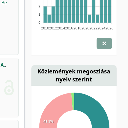
 Be
2
1
0
2010
2012
2014
2016
2018
2020
2022
2024
2026
 A.
,
Közlemények megoszlása
nyelv szerint
41.1%