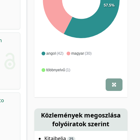
57.5%
n
angol
(42)
magyar
(30)
többnyelvű
(1)
to
Közlemények megoszlása
folyóiratok szerint
Kitaibelia
25