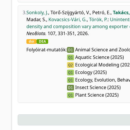
3.
Sonkoly, J.
,
Törő-Szijgyártó, V.
,
Petró, E.
,
Takács,
Madar, S.
,
Kovacsics-Vári, G.
,
Török, P.
:
Unintent
density and composition vary among exporter 
NeoBiota.
107, 331-351, 2026.
doi
DEA
Folyóirat-mutatók:
Animal Science and Zoolo
D1
Aquatic Science (2025)
Q1
Ecological Modeling (202
Q2
Ecology (2025)
Q1
Ecology, Evolution, Behav
Q1
Insect Science (2025)
D1
Plant Science (2025)
Q1