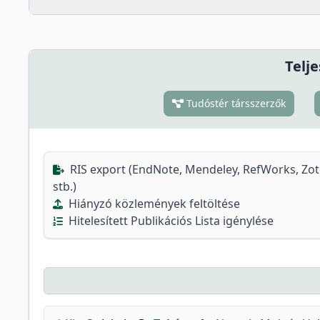
Telje
Tudóstér társszerzők
RIS export (EndNote, Mendeley, RefWorks, Zo
stb.)
Hiányzó közlemények feltöltése
Hitelesített Publikációs Lista igénylése