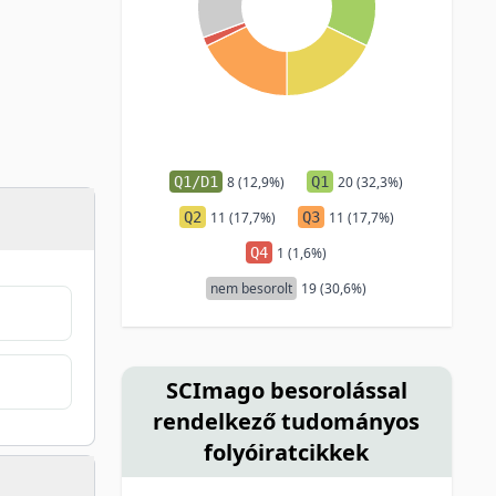
Q1/D1
8 (12,9%)
Q1
20 (32,3%)
Q2
11 (17,7%)
Q3
11 (17,7%)
Q4
1 (1,6%)
nem besorolt
19 (30,6%)
SCImago besorolással
rendelkező tudományos
folyóiratcikkek