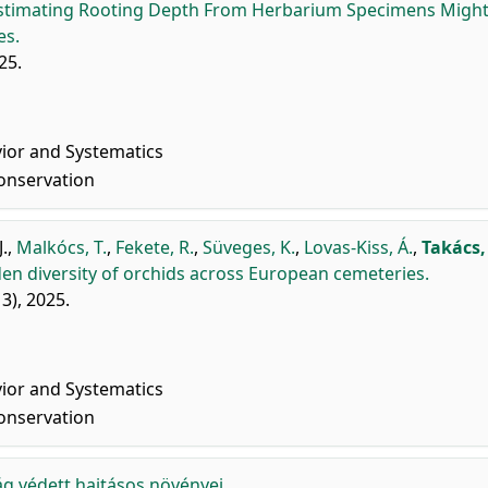
stimating Rooting Depth From Herbarium Specimens Might
es.
25.
vior and Systematics
onservation
J.
,
Malkócs, T.
,
Fekete, R.
,
Süveges, K.
,
Lovas-Kiss, Á.
,
Takács,
dden diversity of orchids across European cemeteries.
3), 2025.
vior and Systematics
onservation
 védett hajtásos növényei.