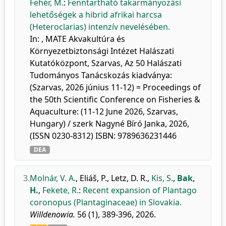
Fehér, M.
:
Fenntartható takarmányozási
lehetőségek a hibrid afrikai harcsa
(Heteroclarias) intenzív nevelésében.
In: , MATE Akvakultúra és
Környezetbiztonsági Intézet Halászati
Kutatóközpont, Szarvas, Az 50 Halászati
Tudományos Tanácskozás kiadványa:
(Szarvas, 2026 június 11-12) = Proceedings of
the 50th Scientific Conference on Fisheries &
Aquaculture: (11-12 June 2026, Szarvas,
Hungary) / szerk Nagyné Bíró Janka, 2026,
(ISSN 0230-8312) ISBN: 9789636231446
DEA
3.
Molnár, V. A.
,
Eliáš, P.
,
Letz, D. R.
,
Kis, S.
,
Bak,
H.
,
Fekete, R.
:
Recent expansion of Plantago
coronopus (Plantaginaceae) in Slovakia.
Willdenowia.
56 (1), 389-396, 2026.