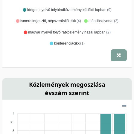
idegen nyelvű folyóiratközlemény külföldi lapban
(9)
ismeretterjesztő, népszerűsítő cikk
(4)
előadáskivonat
(2)
magyar nyelvű folyóiratközlemény hazai lapban
(2)
konferenciacikk
(1)
Közlemények megoszlása
évszám szerint
4
3.5
3