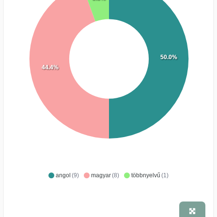
50.0%
44.4%
angol
(9)
magyar
(8)
többnyelvű
(1)