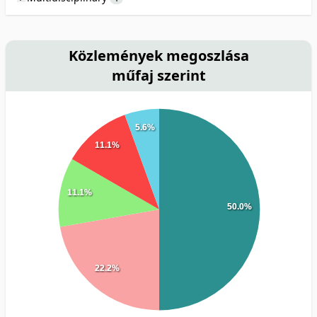
Közlemények megoszlása
műfaj szerint
5.6%
11.1%
11.1%
50.0%
22.2%