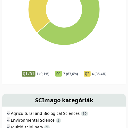
Q1/D1
1 (9,1%)
Q1
7 (63,6%)
Q2
4 (36,4%)
SCImago kategóriák
Agricultural and Biological Sciences
10
Environmental Science
5
Multidisciplinary
1