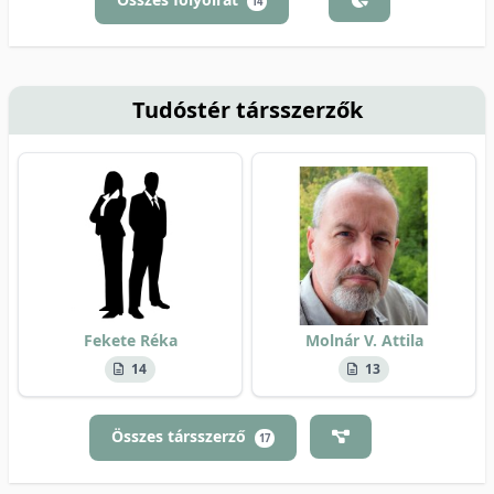
14
Tudóstér társszerzők
Fekete Réka
Molnár V. Attila
14
13
Összes társszerző
17