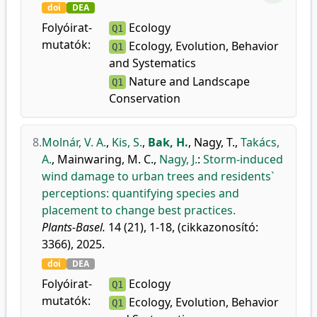
doi
DEA
Folyóirat-
Ecology
Q1
mutatók:
Ecology, Evolution, Behavior
Q1
and Systematics
Nature and Landscape
Q1
Conservation
8.
Molnár, V. A.
,
Kis, S.
,
Bak, H.
,
Nagy, T.
,
Takács,
A.
,
Mainwaring, M. C.
,
Nagy, J.
:
Storm-induced
wind damage to urban trees and residents`
perceptions: quantifying species and
placement to change best practices.
Plants-Basel.
14 (21), 1-18, (cikkazonosító:
3366), 2025.
doi
DEA
Folyóirat-
Ecology
Q1
mutatók:
Ecology, Evolution, Behavior
Q1