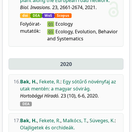
plant along the European road network.
Biol. Invasions.
23, 2661-2674, 2021.
doi
DEA
WoS
Scopus
Folyóirat-
Ecology
Q1
mutatók:
Ecology, Evolution, Behavior
Q1
and Systematics
2020
16.
Bak, H.
,
Fekete, R.
:
Egy sótűrő növényfaj az
utak mentén: a magyar sóvirág.
Hortobágyi Híradó.
23 (10), 6-6, 2020.
DEA
17.
Bak, H.
,
Fekete, R.
,
Malkócs, T.
,
Süveges, K.
:
Olajligetek és orchideák.