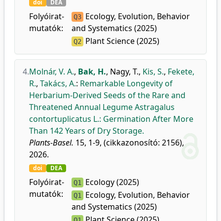
doi
DEA
Folyóirat-
Ecology, Evolution, Behavior
Q3
mutatók:
and Systematics (2025)
Plant Science (2025)
Q2
4.
Molnár, V. A.
,
Bak, H.
,
Nagy, T.
,
Kis, S.
,
Fekete,
R.
,
Takács, A.
:
Remarkable Longevity of
Herbarium-Derived Seeds of the Rare and
Threatened Annual Legume Astragalus
contortuplicatus L.: Germination After More
Than 142 Years of Dry Storage.
Plants-Basel.
15, 1-9, (cikkazonosító: 2156),
2026.
doi
DEA
Folyóirat-
Ecology (2025)
Q1
mutatók:
Ecology, Evolution, Behavior
Q1
and Systematics (2025)
Plant Science (2025)
Q1