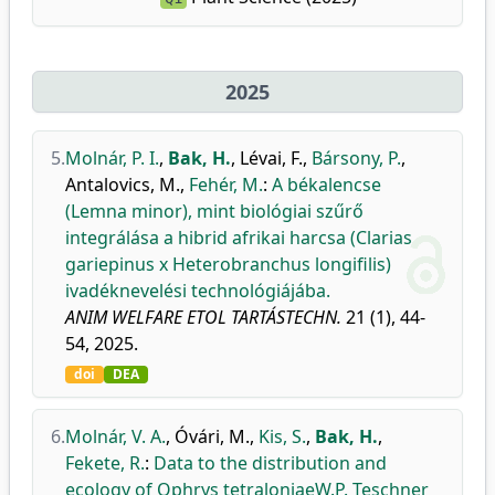
2025
5.
Molnár, P. I.
,
Bak, H.
,
Lévai, F.
,
Bársony, P.
,
Antalovics, M.
,
Fehér, M.
:
A békalencse
(Lemna minor), mint biológiai szűrő
integrálása a hibrid afrikai harcsa (Clarias
gariepinus x Heterobranchus longifilis)
ivadéknevelési technológiájába.
ANIM WELFARE ETOL TARTÁSTECHN.
21 (1), 44-
54, 2025.
doi
DEA
6.
Molnár, V. A.
,
Óvári, M.
,
Kis, S.
,
Bak, H.
,
Fekete, R.
:
Data to the distribution and
ecology of Ophrys tetraloniaeW.P. Teschner