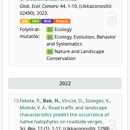
Glob. Ecol. Conserv.
44, 1-10, (cikkazonosító:
02490), 2023.
doi
DEA
WoS
Scopus
Folyóirat-
Ecology
Q1
mutatók:
Ecology, Evolution, Behavior
Q1
and Systematics
Nature and Landscape
Q1
Conservation
2022
13.
Fekete, R.
,
Bak, H.
,
Vincze, O.
,
Süveges, K.
,
Molnár, V. A.
:
Road traffic and landscape
characteristics predict the occurrence of
native halophytes on roadside verges.
Sci. Rep.
12 (1), 1-12, (cikkazonosító: 1298),