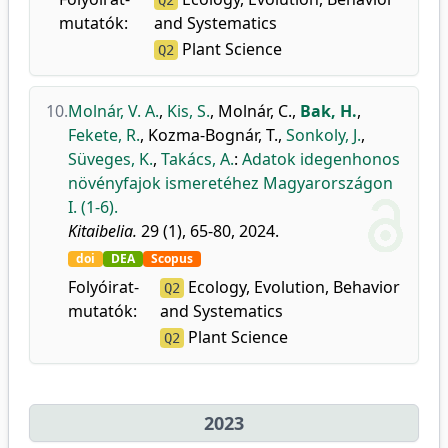
Q2
mutatók:
and Systematics
Plant Science
Q2
10.
Molnár, V. A.
,
Kis, S.
,
Molnár, C.
,
Bak, H.
,
Fekete, R.
,
Kozma-Bognár, T.
,
Sonkoly, J.
,
Süveges, K.
,
Takács, A.
:
Adatok idegenhonos
növényfajok ismeretéhez Magyarországon
I. (1-6).
Kitaibelia.
29 (1), 65-80, 2024.
doi
DEA
Scopus
Folyóirat-
Ecology, Evolution, Behavior
Q2
mutatók:
and Systematics
Plant Science
Q2
2023