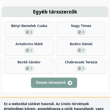
Egyéb társszerzők
Bényi Benedek Csaba
Nagy Timea
2
2
Antalovics Máté
Bodics Dániel
1
1
Bordé Sándor
Chabrecsek Terezia
1
1
Összes társszerző
30
Ez a weboldal sütiket használ. Az Uniós törvények
értelmében kérem, engedélyezze a sütik használatát, vagy