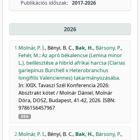
Publikációs időszak:
2017-2026
2026
1.
Molnár, P. I.
,
Bényi, B. C.
,
Bak, H.
,
Bársony, P.
,
Fehér, M.
:
Az apró békalencse (Lemna minor
L.), beillesztése a hibrid afrikai harcsa (Clarias
gariepinus Burchell x Heterobranchus
longifilis Valenciennes) takarmányozásába.
In: XXIX. Tavaszi Szél Konferencia 2026:
Absztrakt kötet / Molnár Dániel, Molnár
Dóra, DOSZ, Budapest, 41-42, 2026. ISBN:
9786156457967
DEA
2.
Molnár, P. I.
,
Bényi, B. C.
,
Bak, H.
,
Bársony, P.
,