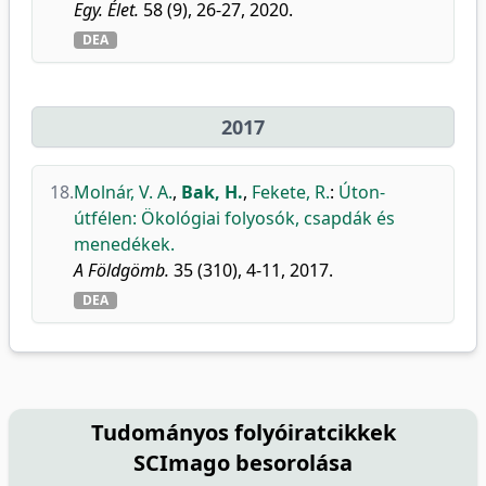
Egy. Élet.
58 (9), 26-27, 2020.
DEA
2017
18.
Molnár, V. A.
,
Bak, H.
,
Fekete, R.
:
Úton-
útfélen: Ökológiai folyosók, csapdák és
menedékek.
A Földgömb.
35 (310), 4-11, 2017.
DEA
Tudományos folyóiratcikkek
SCImago besorolása