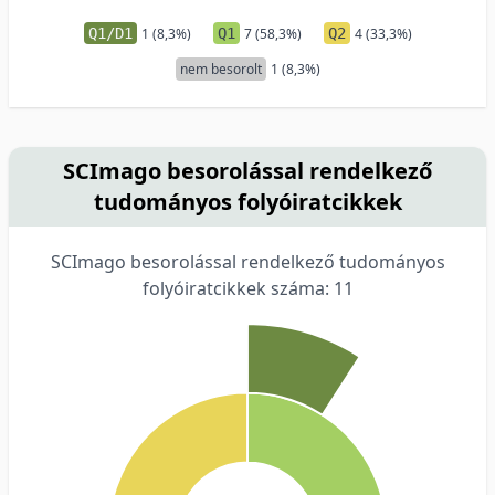
Q1/D1
1 (8,3%)
Q1
7 (58,3%)
Q2
4 (33,3%)
nem besorolt
1 (8,3%)
SCImago besorolással rendelkező
tudományos folyóiratcikkek
SCImago besorolással rendelkező tudományos
folyóiratcikkek száma: 11