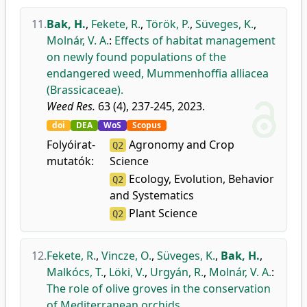
11.
Bak, H.
,
Fekete, R.
,
Török, P.
,
Süveges, K.
,
Molnár, V. A.
:
Effects of habitat management
on newly found populations of the
endangered weed, Mummenhoffia alliacea
(Brassicaceae).
Weed Res.
63 (4), 237-245, 2023.
doi
DEA
WoS
Scopus
Folyóirat-
Agronomy and Crop
Q2
mutatók:
Science
Ecology, Evolution, Behavior
Q2
and Systematics
Plant Science
Q2
12.
Fekete, R.
,
Vincze, O.
,
Süveges, K.
,
Bak, H.
,
Malkócs, T.
,
Löki, V.
,
Urgyán, R.
,
Molnár, V. A.
:
The role of olive groves in the conservation
of Mediterranean orchids.