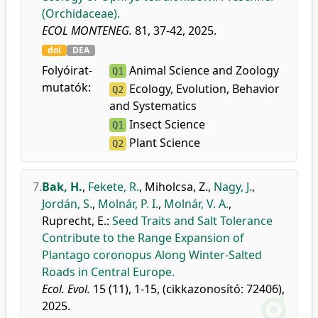
(Orchidaceae).
ECOL MONTENEG.
81, 37-42, 2025.
doi
DEA
Folyóirat-
Animal Science and Zoology
Q1
mutatók:
Ecology, Evolution, Behavior
Q2
and Systematics
Insect Science
Q1
Plant Science
Q2
7.
Bak, H.
,
Fekete, R.
,
Miholcsa, Z.
,
Nagy, J.
,
Jordán, S.
,
Molnár, P. I.
,
Molnár, V. A.
,
Ruprecht, E.
:
Seed Traits and Salt Tolerance
Contribute to the Range Expansion of
Plantago coronopus Along Winter-Salted
Roads in Central Europe.
Ecol. Evol.
15 (11), 1-15, (cikkazonosító: 72406),
2025.