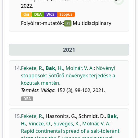
2022.
doi
DEA
WoS
Scopus
Folyóirat-mutatók:
Multidisciplinary
D1
2021
14.
Fekete, R.
,
Bak, H.
,
Molnár, V. A.
:
Növényi
stopposok: Sótűrő növények terjedése a
közutak mentén.
Termész. Világa.
152 (3), 98-102, 2021.
DEA
15.
Fekete, R.
,
Haszonits, G.
,
Schmidt, D.
,
Bak,
H.
,
Vincze, O.
,
Süveges, K.
,
Molnár, V. A.
:
Rapid continental spread of a salt-tolerant