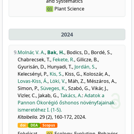
and Systematics
Plant Science
Q1
2024
9.
Molnár, V. A.
,
Bak, H.
,
Bodics, D.
,
Bordé, S.
,
Chabrecsek, T.
,
Fekete, R.
,
Gilicze, B.
,
Gyurisán, D.
,
Hunyadi, T.
,
Jordán, S.
,
Kelecsényi, P.
,
Kis, S.
,
Kiss, G.
,
Koloszár, A.
,
Lovas-Kiss, Á.
,
Löki, V.
,
Mäh, Z.
,
Mészáros, A.
,
Simon, P.
,
Süveges, K.
,
Szabó, G.
,
Vikár, J.
,
Vizler, C.
,
Jakab, G.
,
Takács, A.
:
Adatok a
Pannon Ökorégió őshonos növényfajainak
ismeretéhez I. (1-5).
Kitaibelia.
29 (2), 160-172, 2024.
doi
DEA
Scopus
Folyóirat-
Ecology, Evolution, Behavior