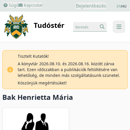
Súgó
Kapcsolat
Bejelentkezés
EN
HU
Tudóstér
Keresés
menu
Tisztelt Kutatók!
A könyvtár 2026.08.10. és 2026.08.16. között zárva
tart. Ezen időszakban a publikációk feltöltésére van
lehetőség, de minden más szolgáltatásunk szünetel.
Köszönjük megértésüket!
Bak Henrietta Mária