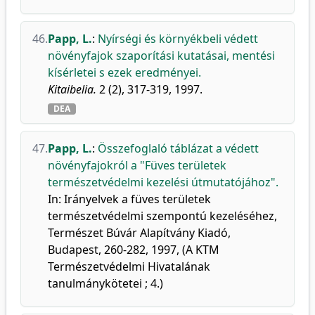
46.
Papp, L.
:
Nyírségi és környékbeli védett
növényfajok szaporítási kutatásai, mentési
kísérletei s ezek eredményei.
Kitaibelia.
2 (2), 317-319, 1997.
DEA
47.
Papp, L.
:
Összefoglaló táblázat a védett
növényfajokról a "Füves területek
természetvédelmi kezelési útmutatójához".
In: Irányelvek a füves területek
természetvédelmi szempontú kezeléséhez,
Természet Búvár Alapítvány Kiadó,
Budapest, 260-282, 1997, (A KTM
Természetvédelmi Hivatalának
tanulmánykötetei ; 4.)