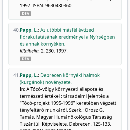
1997. ISBN: 9630480360
DEA
40.
Papp, L.
:
Az utóbbi másfél évtized
flórakutatásának eredményei a Nyírségben
és annak környékén.
Kitaibelia.
2, 230, 1997.
DEA
41.
Papp, L.
:
Debrecen környéki halmok
(kurgánok) növényzete.
In: A Tócó-völgy környezeti állapota és
természeti értékei : társadalmi jelentés a
"Tócó-projekt 1995-1996" keretében végzett
tényfeltáró munkáról. Szerk.: Orosz G.
Tamás, Magyar Humánökológus Társaság
Tiszántúli Képviselete, Debrecen, 125-133,