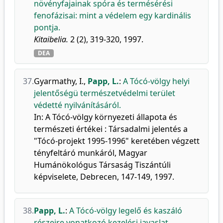
növényfajainak spóra és termésérési
fenofázisai: mint a védelem egy kardinális
pontja.
Kitaibelia.
2 (2), 319-320, 1997.
DEA
37.
Gyarmathy, I.
,
Papp, L.
:
A Tócó-völgy helyi
jelentőségü természetvédelmi terület
védetté nyilvánításáról.
In: A Tócó-völgy környezeti állapota és
természeti értékei : Társadalmi jelentés a
"Tócó-projekt 1995-1996" keretében végzett
tényfeltáró munkáról, Magyar
Humánökológus Társaság Tiszántúli
képviselete, Debrecen, 147-149, 1997.
38.
Papp, L.
:
A Tócó-völgy legelő és kaszáló
részeire vonatkozó kezelési javaslat.