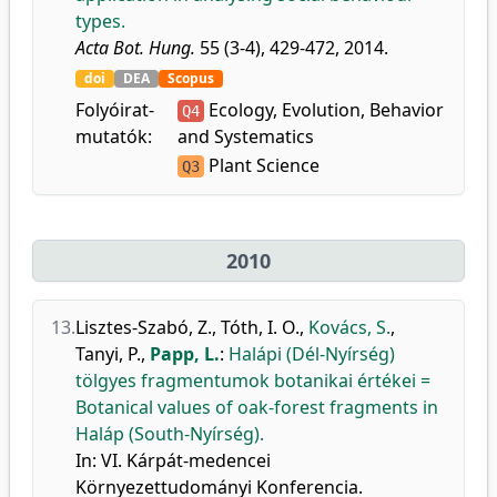
types.
Acta Bot. Hung.
55 (3-4), 429-472, 2014.
doi
DEA
Scopus
Folyóirat-
Ecology, Evolution, Behavior
Q4
mutatók:
and Systematics
Plant Science
Q3
2010
13.
Lisztes-Szabó, Z.
,
Tóth, I. O.
,
Kovács, S.
,
Tanyi, P.
,
Papp, L.
:
Halápi (Dél-Nyírség)
tölgyes fragmentumok botanikai értékei =
Botanical values of oak-forest fragments in
Haláp (South-Nyírség).
In: VI. Kárpát-medencei
Környezettudományi Konferencia.