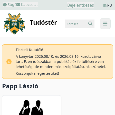
Súgó
Kapcsolat
Bejelentkezés
EN
HU
Tudóstér
Keresés
menu
Tisztelt Kutatók!
A könyvtár 2026.08.10. és 2026.08.16. között zárva
tart. Ezen időszakban a publikációk feltöltésére van
lehetőség, de minden más szolgáltatásunk szünetel.
Köszönjük megértésüket!
Papp László