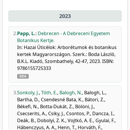
2023
2.
Papp, L.
:
Debrecen - A Debreceni Egyetem
Botanikus Kertje.
In: Hazai Úticélok: Arborétumok és botanikus
kertek Magyarországon. Szerk.: Boda László,
B.K.L. Kiadó, Szombathely, 42-47, 2023. ISBN:
9786155725333
DEA
3.
Sonkoly, J.
,
Tóth, E.
,
Balogh, N.
,
Balogh, L.
,
Bartha, D.
,
Csendesné Bata, K.
,
Bátori, Z.
,
Békefi, N.
,
Botta-Dukát, Z.
,
Bölöni, J.
,
Csecserits, A.
,
Csiky, J.
,
Csontos, P.
,
Dancza, I.
,
Deák, B.
,
Dobolyi, Z. K.
,
Vojtkó, A. E.
,
Gyulai, F.
,
Hábenczyus, A. A.
,
Henn, T.
,
Horváth, F.
,