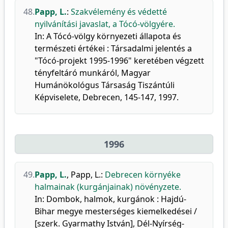
48.
Papp, L.
:
Szakvélemény és védetté
nyilvánítási javaslat, a Tócó-völgyére.
In: A Tócó-völgy környezeti állapota és
természeti értékei : Társadalmi jelentés a
"Tócó-projekt 1995-1996" keretében végzett
tényfeltáró munkáról, Magyar
Humánökológus Társaság Tiszántúli
Képviselete, Debrecen, 145-147, 1997.
1996
49.
Papp, L.
,
Papp, L.
:
Debrecen környéke
halmainak (kurgánjainak) növényzete.
In: Dombok, halmok, kurgánok : Hajdú-
Bihar megye mesterséges kiemelkedései /
[szerk. Gyarmathy István], Dél-Nyírség-