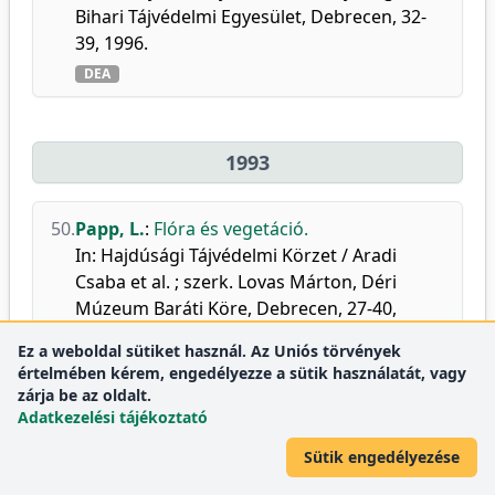
Bihari Tájvédelmi Egyesület, Debrecen, 32-
39, 1996.
DEA
1993
50.
Papp, L.
:
Flóra és vegetáció.
In: Hajdúsági Tájvédelmi Körzet / Aradi
Csaba et al. ; szerk. Lovas Márton, Déri
Múzeum Baráti Köre, Debrecen, 27-40,
1993. ISBN: 9637218122
Ez a weboldal sütiket használ. Az Uniós törvények
DEA
értelmében kérem, engedélyezze a sütik használatát, vagy
zárja be az oldalt.
Adatkezelési tájékoztató
1992
Sütik engedélyezése