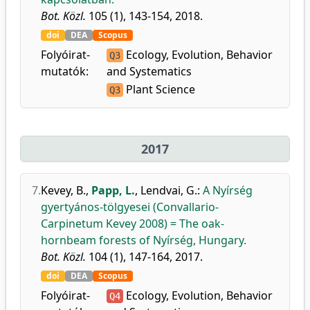
Bot. Közl.
105 (1), 143-154, 2018.
doi
DEA
Scopus
Folyóirat-
Ecology, Evolution, Behavior
Q3
mutatók:
and Systematics
Plant Science
Q3
2017
7.
Kevey, B.
,
Papp, L.
,
Lendvai, G.
:
A Nyírség
gyertyános-tölgyesei (Convallario-
Carpinetum Kevey 2008) = The oak-
hornbeam forests of Nyírség, Hungary.
Bot. Közl.
104 (1), 147-164, 2017.
doi
DEA
Scopus
Folyóirat-
Ecology, Evolution, Behavior
Q4