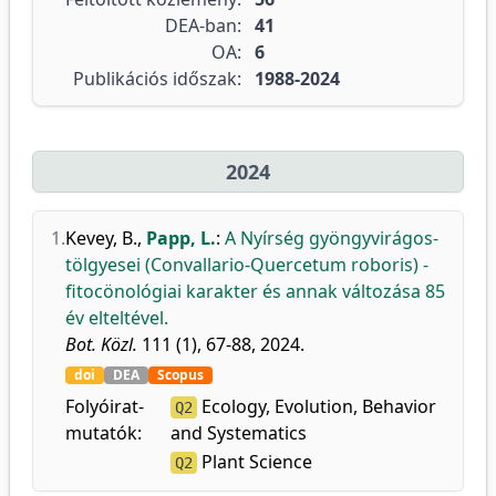
DEA-ban:
41
OA:
6
Publikációs időszak:
1988-2024
2024
1.
Kevey, B.
,
Papp, L.
:
A Nyírség gyöngyvirágos-
tölgyesei (Convallario-Quercetum roboris) -
fitocönológiai karakter és annak változása 85
év elteltével.
Bot. Közl.
111 (1), 67-88, 2024.
doi
DEA
Scopus
Folyóirat-
Ecology, Evolution, Behavior
Q2
mutatók:
and Systematics
Plant Science
Q2