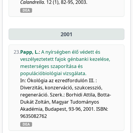
Calandrella.
12 (1), 82-95, 2003.
DEA
2001
23.
Papp, L.
:
A nyírségben élő védett és
veszélyeztetett fajok génbanki kezelése,
mesterséges szaporítása és
populációbiológiai vizsgálata.
In: Ökológia az ezredfordulón III. :
Diverzitás, konzerváció, szukcesszió,
regeneráció. Szerk.: Borhidi Attila, Botta-
Dukát Zoltán, Magyar Tudományos
Akadémia, Budapest, 93-96, 2001. ISBN:
9635082762
DEA