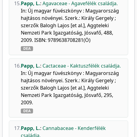
15.
Papp, L.
:
Agavaceae - Agavefélék családja.
In: Új magyar füvészkönyv : Magyarország
hajtásos növényei. Szerk.: Király Gergely ;
szerzők Balogh Lajos [et al.], Aggteleki
Nemzeti Park Igazgatóság, Jósvafő, 488,
2009. ISBN: 9789638708281(Ö)
DEA
16.
Papp, L.
:
Cactaceae - Kaktuszfélék családja.
In: Új magyar füvészkönyv : Magyarország
hajtásos növényei. Szerk.: Király Gergely ;
szerzők Balogh Lajos [et al.], Aggteleki
Nemzeti Park Igazgatóság, Jósvafő, 295,
2009.
DEA
17.
Papp, L.
:
Cannabaceae - Kenderfélék
családja.