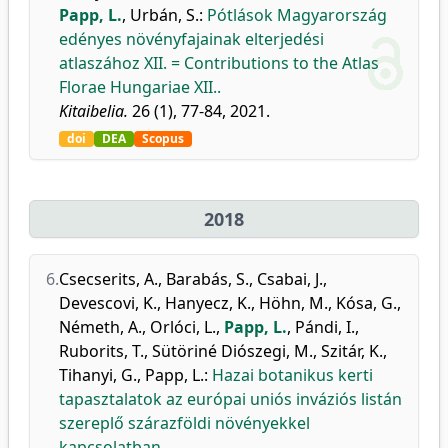
Papp, L.
,
Urbán, S.
:
Pótlások Magyarország
edényes növényfajainak elterjedési
atlaszához XII. = Contributions to the Atlas
Florae Hungariae XII..
Kitaibelia.
26 (1), 77-84, 2021.
doi
DEA
Scopus
2018
6.
Csecserits, A.
,
Barabás, S.
,
Csabai, J.
,
Devescovi, K.
,
Hanyecz, K.
,
Höhn, M.
,
Kósa, G.
,
Németh, A.
,
Orlóci, L.
,
Papp, L.
,
Pándi, I.
,
Ruborits, T.
,
Sütöriné Diószegi, M.
,
Szitár, K.
,
Tihanyi, G.
,
Papp, L.
:
Hazai botanikus kerti
tapasztalatok az európai uniós inváziós listán
szereplő szárazföldi növényekkel
kapcsolatban.