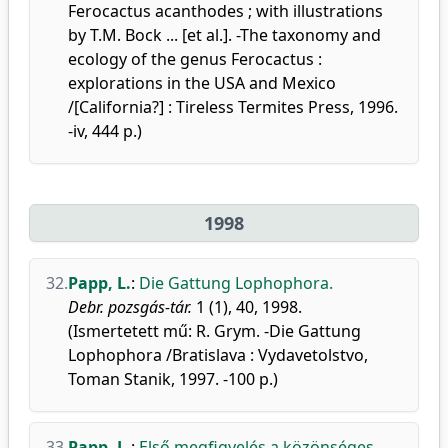
Ferocactus acanthodes ; with illustrations
by T.M. Bock ... [et al.]. -The taxonomy and
ecology of the genus Ferocactus :
explorations in the USA and Mexico
/[California?] : Tireless Termites Press, 1996.
-iv, 444 p.)
1998
32.
Papp, L.
:
Die Gattung Lophophora.
Debr. pozsgás-tár.
1 (1), 40, 1998.
(Ismertetett mű: R. Grym. -Die Gattung
Lophophora /Bratislava : Vydavetolstvo,
Toman Stanik, 1997. -100 p.)
33.
Papp, L.
:
Első megfigyelés a közönséges