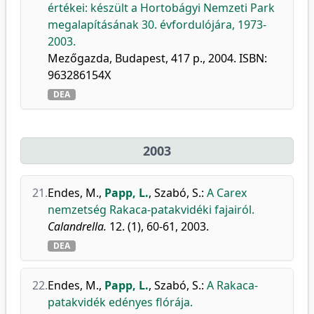
értékei: készült a Hortobágyi Nemzeti Park
megalapításának 30. évfordulójára, 1973-
2003.
Mezőgazda, Budapest, 417 p., 2004. ISBN:
963286154X
DEA
2003
21.
Endes, M.
,
Papp, L.
,
Szabó, S.
:
A Carex
nemzetség Rakaca-patakvidéki fajairól.
Calandrella.
12. (1), 60-61, 2003.
DEA
22.
Endes, M.
,
Papp, L.
,
Szabó, S.
:
A Rakaca-
patakvidék edényes flórája.