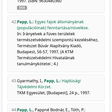
1997. ISBN: 9630480360
DEA
42.
Papp, L.
:
Egyes fajok állományának
(populációinak) fenntartása/növelése.
In: Irányelvek a füves területek
természetvédelmi szempontú kezeléséhez,
Természet Búvár Alapítvány Kiadó,
Budapest, 56-57, 1997, (A KTM
Természetvédelmi Hivatalának
tanulmánykötetei ; 4.)
43.
Gyarmathy, I.
,
Papp, L.
:
Hajdúsági
Tájvédelmi Körzet.
TKM Egyesület, [Budapest], 24 p., 1997.
44.
Papp, L.
,
Pappné Bodnár, E.
,
Tóth, P.
: