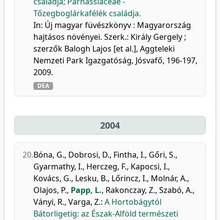
családja; Parnassiaceae -
Tőzegboglárkafélék családja.
In: Új magyar füvészkönyv : Magyarország
hajtásos növényei. Szerk.: Király Gergely ;
szerzők Balogh Lajos [et al.], Aggteleki
Nemzeti Park Igazgatóság, Jósvafő, 196-197,
2009.
DEA
2004
20.
Bóna, G.
,
Dobrosi, D.
,
Fintha, I.
,
Gőri, S.
,
Gyarmathy, I.
,
Herczeg, F.
,
Kapocsi, I.
,
Kovács, G.
,
Lesku, B.
,
Lőrincz, I.
,
Molnár, A.
,
Olajos, P.
,
Papp, L.
,
Rakonczay, Z.
,
Szabó, A.
,
Ványi, R.
,
Varga, Z.
:
A Hortobágytól
Bátorligetig: az Észak-Alföld természeti