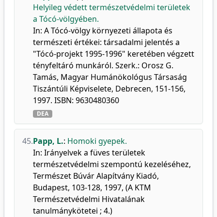
Helyileg védett természetvédelmi területek
a Tócó-völgyében.
In: A Tócó-völgy környezeti állapota és
természeti értékei: társadalmi jelentés a
"Tócó-projekt 1995-1996" keretében végzett
tényfeltáró munkáról. Szerk.: Orosz G.
Tamás, Magyar Humánökológus Társaság
Tiszántúli Képviselete, Debrecen, 151-156,
1997. ISBN: 9630480360
DEA
45.
Papp, L.
:
Homoki gyepek.
In: Irányelvek a füves területek
természetvédelmi szempontú kezeléséhez,
Természet Búvár Alapítvány Kiadó,
Budapest, 103-128, 1997, (A KTM
Természetvédelmi Hivatalának
tanulmánykötetei ; 4.)