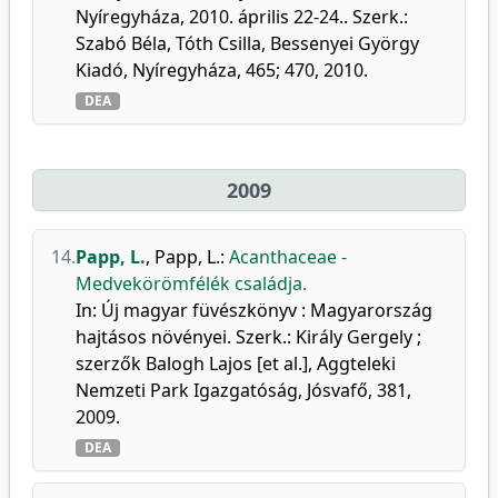
Nyíregyháza, 2010. április 22-24.. Szerk.:
Szabó Béla, Tóth Csilla, Bessenyei György
Kiadó, Nyíregyháza, 465; 470, 2010.
DEA
2009
14.
Papp, L.
,
Papp, L.
:
Acanthaceae -
Medvekörömfélék családja.
In: Új magyar füvészkönyv : Magyarország
hajtásos növényei. Szerk.: Király Gergely ;
szerzők Balogh Lajos [et al.], Aggteleki
Nemzeti Park Igazgatóság, Jósvafő, 381,
2009.
DEA