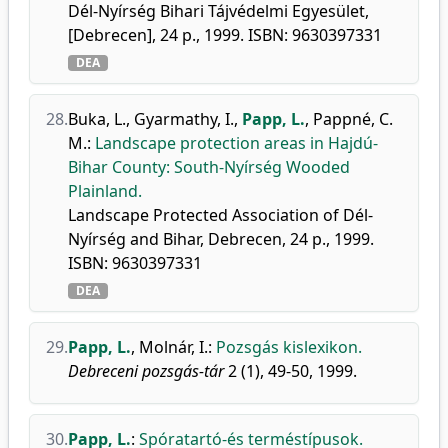
Dél-Nyírség Bihari Tájvédelmi Egyesület,
[Debrecen], 24 p., 1999. ISBN: 9630397331
DEA
28.
Buka, L.
,
Gyarmathy, I.
,
Papp, L.
,
Pappné, C.
M.
:
Landscape protection areas in Hajdú-
Bihar County: South-Nyírség Wooded
Plainland.
Landscape Protected Association of Dél-
Nyírség and Bihar, Debrecen, 24 p., 1999.
ISBN: 9630397331
DEA
29.
Papp, L.
,
Molnár, I.
:
Pozsgás kislexikon.
Debreceni pozsgás-tár
2 (1), 49-50, 1999.
30.
Papp, L.
:
Spóratartó-és terméstípusok.