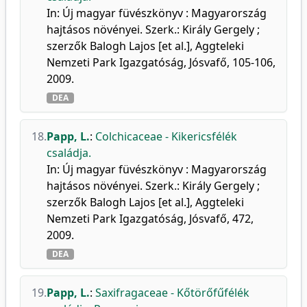
In: Új magyar füvészkönyv : Magyarország
hajtásos növényei. Szerk.: Király Gergely ;
szerzők Balogh Lajos [et al.], Aggteleki
Nemzeti Park Igazgatóság, Jósvafő, 105-106,
2009.
DEA
18.
Papp, L.
:
Colchicaceae - Kikericsfélék
családja.
In: Új magyar füvészkönyv : Magyarország
hajtásos növényei. Szerk.: Király Gergely ;
szerzők Balogh Lajos [et al.], Aggteleki
Nemzeti Park Igazgatóság, Jósvafő, 472,
2009.
DEA
19.
Papp, L.
:
Saxifragaceae - Kőtörőfűfélék