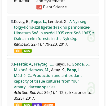
mutatók:
and Systematics
Plant Science
Q4
8.
Kevey, B.
,
Papp, L.
,
Lendvai, G.
:
A Nyírség
tölgy-kőris-szil ligetei (Fraxino pannonicae-
Ulmetum Soó in Aszód 1935 corr. Soó 1963) =
Oak-ash-elm forests in the Nyírség.
Kitaibelia.
22 (1), 179-220, 2017.
doi
DEA
9.
Resetár, A.
,
Freytag, C.
,
Kalydi, F.
,
Gonda, S.
,
Mikóné Hamvas, M.
,
Ajtay, K.
,
Papp, L.
,
Máthé, C.
:
Production and antioxidant
capacity of tissue cultures from four
Amaryllidaceae species.
Acta Soc. Bot. Pol.
86 (1), 1-12, (cikkazonosító:
3525), 2017.
doi
DEA
WoS
Scopus