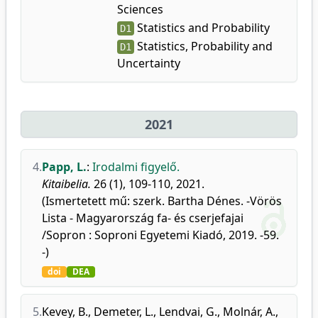
Sciences
Statistics and Probability
D1
Statistics, Probability and
D1
Uncertainty
2021
4.
Papp, L.
:
Irodalmi figyelő.
Kitaibelia.
26 (1), 109-110, 2021.
(Ismertetett mű: szerk. Bartha Dénes. -Vörös
Lista - Magyarország fa- és cserjefajai
/Sopron : Soproni Egyetemi Kiadó, 2019. -59.
-)
doi
DEA
5.
Kevey, B.
,
Demeter, L.
,
Lendvai, G.
,
Molnár, A.
,