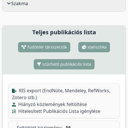
Szakma
Teljes publikációs lista
Tudóstér társszerzők
statisztika
szűrhető publikációs lista
RIS export (EndNote, Mendeley, RefWorks,
Zotero stb.)
Hiányzó közlemények feltöltése
Hitelesített Publikációs Lista igénylése
Feltöltött közlemény:
56