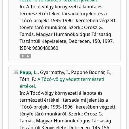
In: A Tócó-völgy környezeti állapota és
természeti értékei: társadalmi jelentés a
"Tócó-projekt 1995-1996" keretében végzett
tényfeltáró munkáról. Szerk.: Orosz G.
Tamás, Magyar Humánökológus Társaság
Tiszántúli Képviselete, Debrecen, 150, 1997.
ISBN: 9630480360
DEA
39.
Papp, L.
,
Gyarmathy, I.
,
Pappné Bodnár, E.
,
Tóth, P.
:
A Tócó-völgy védett természeti
értékei.
In: A Tócó-völgy környezeti állapota és
természeti értékei : társadalmi jelentés a
"Tócó-projekt 1995-1996" keretében végzett
tényfeltáró munkáról. Szerk.: Orosz G.
Tamás, Magyar Humánökológus Társaság
Tiszántúli Képviselete, Debrecen, 145-156,