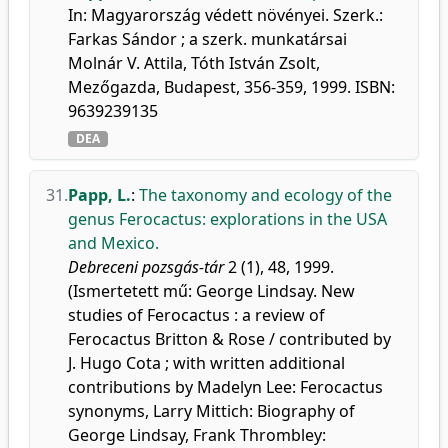
In: Magyarország védett növényei. Szerk.:
Farkas Sándor ; a szerk. munkatársai
Molnár V. Attila, Tóth István Zsolt,
Mezőgazda, Budapest, 356-359, 1999. ISBN:
9639239135
DEA
31.
Papp, L.
:
The taxonomy and ecology of the
genus Ferocactus: explorations in the USA
and Mexico.
Debreceni pozsgás-tár
2 (1), 48, 1999.
(Ismertetett mű: George Lindsay. New
studies of Ferocactus : a review of
Ferocactus Britton & Rose / contributed by
J. Hugo Cota ; with written additional
contributions by Madelyn Lee: Ferocactus
synonyms, Larry Mittich: Biography of
George Lindsay, Frank Thrombley: