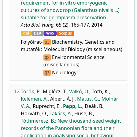
requirement for in vitro embryogenic
cultures of snowdrop (Galanthus nivalis L.)
suitable for germplasm preservation.
Acta Biol. Hung.
65 (2), 165-177, 2014.
doi
DEA
WoS
Scopus
Folyóirat-
Biochemistry, Genetics and
Q3
mutatók:
Molecular Biology (miscellaneous)
Environmental Science
Q3
(miscellaneous)
Neurology
Q3
12.
Török, P.
,
Miglécz, T.
,
Valkó, O.
,
Tóth, K.
,
Kelemen, A.
,
Albert, Á. J.
,
Matus, G.
,
Molnár,
V. A.
,
Ruprecht, E.
,
Papp, L.
,
Deák, B.
,
Horváth, O.
,
Takács, A.
,
Hüse, B.
,
Tóthmérész, B.
:
New thousand-seed weight
records of the Pannonian flora and their
application in analysing social behaviour