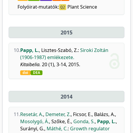
Folyóirat-mutatók:
Plant Science
Q2
2015
10.
Papp, L.
,
Lisztes-Szabó, Z.
:
Siroki Zoltán
(1906-1987) emlékezete.
Kitaibelia.
20 (1), 3-14, 2015.
doi
DEA
2014
11.
Resetár, A.
,
Demeter, Z.
,
Ficsor, E.
,
Balázs, A.
,
Mosolygó, Á.
,
Szőke, É.
,
Gonda, S.
,
Papp, L.
,
Surányi, G.
,
Máthé, C.
:
Growth regulator