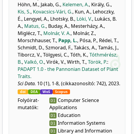
Höhn, M.
,
Jakab, G.
,
Kelemen, A.
,
Király, G.
,
Kis, S.
,
Kovacsics-Vári, G.
,
Kun, A.
,
Lehoczky,
É.
,
Lengyel, A.
,
Lhotsky, B.
,
Löki, V.
,
Lukács, B.
A.
,
Matus, G.
,
Buday, A.
,
Mesterházy, A.
,
Miglécz, T.
,
Molnár, V. A.
,
Molnár, Z.
,
Morschhauser, T.
,
Papp, L.
,
Pósa, P.
,
Rédei, T.
,
Schmidt, D.
,
Szmorad, F.
,
Takács, A.
,
Tamás, J.
,
Tiborcz, V.
,
Tölgyesi, C.
,
Tóth, K.
,
Tóthmérész,
B.
,
Valkó, O.
,
Virók, V.
,
Wirth, T.
,
Török, P.
:
PADAPT 1.0 - the Pannonian Dataset of Plant
Traits.
Sci Data.
10 (1), 1-8, (cikkazonosító: 742), 2023.
doi
DEA
WoS
Scopus
Folyóirat-
Computer Science
D1
mutatók:
Applications
Education
D1
Information Systems
D1
Library and Information
D1