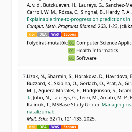
A. v. d.
,
Butzkueven, H.
,
Laureys, G.
,
Sanchez-Men
Carroll, W. M.
,
Rózsa, C.
,
Singhal, B.
,
Hardy, T. A.
Explainable time-to-progression predictions in 
Comput. Meth. Programs Biomed.
263, 1-23, (cikk
doi
DEA
WoS
Scopus
Folyóirat-mutatók:
Computer Science Applic
Q1
Health Informatics
Q1
Software
Q1
7.
Lizak, N.
,
Sharmin, S.
,
Horakova, D.
,
Havrdova, E
Buzzard, K.
,
Skibina, O.
,
Gerlach, O.
,
Prat, A.
,
Gir
M. J.
,
Aguera-Morales, E.
,
Hodgkinson, S.
,
Gramm
T.
,
John, N.
,
Laureys, G.
,
Terzi, M.
,
Amato, M. P.
,
Kalincik, T.
,
MSBase Study Group
:
Managing reac
natalizumab.
Mult. Scler.
32 (1), 121-133, 2025.
doi
DEA
WoS
Scopus