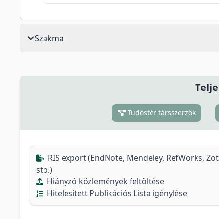
Szakma
Telje
Tudóstér társszerzők
RIS export (EndNote, Mendeley, RefWorks, Zo
stb.)
Hiányzó közlemények feltöltése
Hitelesített Publikációs Lista igénylése