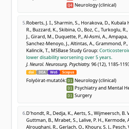
Neurology (clinical)
Q4
5.
Roberts, J. I.
,
Sharmin, S.
,
Horakova, D.
,
Kubala 
R.
,
Buzzard, K.
,
Skibina, O.
,
Boz, C.
,
Turkoglu, R.
,
J.
,
Girard, M.
,
Duquette, P.
,
Al-Asmi, A.
,
Ampapa, 
Sanchez-Menoyo, J.
,
Altintas, A.
,
Grammond, P.
,
Kalincik, T.
,
MSBase Study Group
:
Corticosteroi
lower disability worsening over 5 years.
J. Neurol. Neurosurg. Psychiatry.
96 (12), 1185-1193
doi
DEA
WoS
Scopus
Folyóirat-mutatók:
Neurology (clinical)
D1
Psychiatry and Mental H
D1
Surgery
D1
6.
D'hondt, R.
,
Dedja, K.
,
Aerts, S.
,
Wijmeersch, B. V
Guttman, B.
,
Mrabet, S.
,
Lalive, P. H.
,
Kermode, A
Alroughani, R.
,
Gerlach, O.
,
Khoury, S. J.
,
Pesch, V