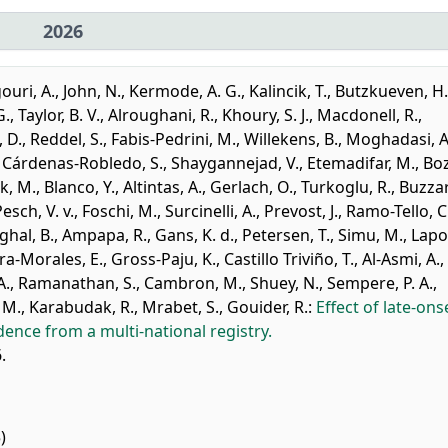
2026
ouri, A.
,
John, N.
,
Kermode, A. G.
,
Kalincik, T.
,
Butzkueven, H.
G.
,
Taylor, B. V.
,
Alroughani, R.
,
Khoury, S. J.
,
Macdonell, R.
,
 D.
,
Reddel, S.
,
Fabis-Pedrini, M.
,
Willekens, B.
,
Moghadasi, A
,
Cárdenas-Robledo, S.
,
Shaygannejad, V.
,
Etemadifar, M.
,
Boz
k, M.
,
Blanco, Y.
,
Altintas, A.
,
Gerlach, O.
,
Turkoglu, R.
,
Buzzar
esch, V. v.
,
Foschi, M.
,
Surcinelli, A.
,
Prevost, J.
,
Ramo-Tello, C
ghal, B.
,
Ampapa, R.
,
Gans, K. d.
,
Petersen, T.
,
Simu, M.
,
Lapo
a-Morales, E.
,
Gross-Paju, K.
,
Castillo Triviño, T.
,
Al-Asmi, A.
,
A.
,
Ramanathan, S.
,
Cambron, M.
,
Shuey, N.
,
Sempere, P. A.
,
 M.
,
Karabudak, R.
,
Mrabet, S.
,
Gouider, R.
:
Effect of late-ons
ence from a multi-national registry.
.
)