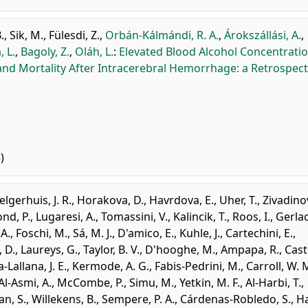
.
,
Sik, M.
,
Fülesdi, Z.
,
Orbán-Kálmándi, R. A.
,
Árokszállási, A.
,
, L.
,
Bagoly, Z.
,
Oláh, L.
:
Elevated Blood Alcohol Concentratio
and Mortality After Intracerebral Hemorrhage: a Retrospect
)
Jelgerhuis, J. R.
,
Horakova, D.
,
Havrdova, E.
,
Uher, T.
,
Zivadinov
d, P.
,
Lugaresi, A.
,
Tomassini, V.
,
Kalincik, T.
,
Roos, I.
,
Gerlac
 A.
,
Foschi, M.
,
Sá, M. J.
,
D'amico, E.
,
Kuhle, J.
,
Cartechini, E.
,
, D.
,
Laureys, G.
,
Taylor, B. V.
,
D'hooghe, M.
,
Ampapa, R.
,
Cast
Lallana, J. E.
,
Kermode, A. G.
,
Fabis-Pedrini, M.
,
Carroll, W. 
Al-Asmi, A.
,
McCombe, P.
,
Simu, M.
,
Yetkin, M. F.
,
Al-Harbi, T.
,
n, S.
,
Willekens, B.
,
Sempere, P. A.
,
Cárdenas-Robledo, S.
,
H