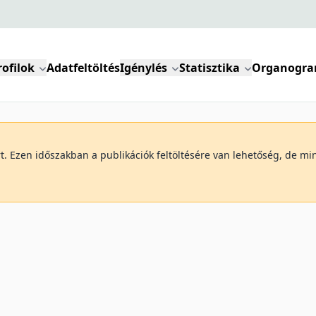
rofilok
Adatfeltöltés
Igénylés
Statisztika
Organogr
art. Ezen időszakban a publikációk feltöltésére van lehetőség, de 