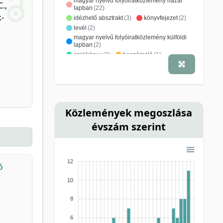
magyar nyelvű folyóiratközlemény hazai
C.
,
lapban
(22)
-
idézhető absztrakt
(3)
könyvfejezet
(2)
levél
(2)
magyar nyelvű folyóiratközlemény külföldi
lapban
(2)
szakkönyv
(2)
beszámoló
(1)
hozzászólás
(1)
idegen nyelvű folyóiratközlemény hazai
lapban
(1)
kritika
(1)
szerkesztői levél
(1)
Közlemények megoszlása
évszám szerint
12
ó
10
8
6