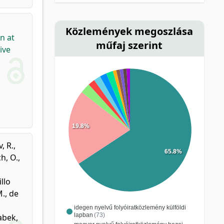
Közlemények megoszlása
n at
műfaj szerint
ive
19.8%
, R.
,
65.8%
h, O.
,
illo
M.
,
de
idegen nyelvű folyóiratközlemény külföldi
lapban
(73)
abek,