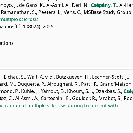
oyo, J.
,
de Gans, K.
,
Al-Asmi, A.
,
Deri, N.
,
Csépány, T.
,
Al-Har
,
Ramanathan, S.
,
Peeters, L.
,
Vens, C.
,
MSBase Study Group
:
multiple sclerosis.
azonosító: 108624), 2025.
ations
.
,
Eichau, S.
,
Walt, A. v. d.
,
Butzkueven, H.
,
Lechner-Scott, J.
,
ard, M.
,
Duquette, P.
,
Alroughani, R.
,
Patti, F.
,
Grand'Maison, 
ond, P.
,
Kuhle, J.
,
Yamout, B.
,
Khoury, S. J.
,
Ozakbas, S.
,
Csé
Boz, C.
,
Al-Asmi, A.
,
Cartechini, E.
,
Gouider, R.
,
Mrabet, S.
,
Roos
tivation of multiple sclerosis during treatment with