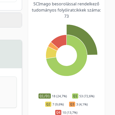
SCImago besorolással rendelkező
tudományos folyóiratcikkek száma:
73
Q1/D1
18 (24,7%)
Q1
53 (72,6%)
Q2
7 (9,6%)
Q3
3 (4,1%)
Q4
10 (13,7%)