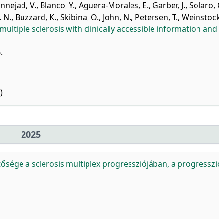
nnejad, V.
,
Blanco, Y.
,
Aguera-Morales, E.
,
Garber, J.
,
Solaro, 
 N.
,
Buzzard, K.
,
Skibina, O.
,
John, N.
,
Petersen, T.
,
Weinstock
ultiple sclerosis with clinically accessible information and
.
)
2025
tősége a sclerosis multiplex progressziójában, a progresszi