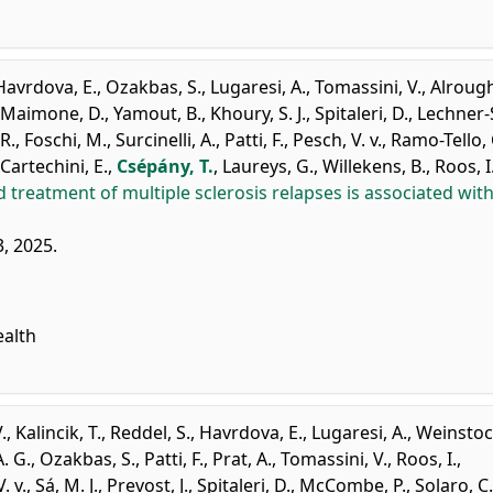
Havrdova, E.
,
Ozakbas, S.
,
Lugaresi, A.
,
Tomassini, V.
,
Alrough
Maimone, D.
,
Yamout, B.
,
Khoury, S. J.
,
Spitaleri, D.
,
Lechner-
R.
,
Foschi, M.
,
Surcinelli, A.
,
Patti, F.
,
Pesch, V. v.
,
Ramo-Tello, 
Cartechini, E.
,
Csépány, T.
,
Laureys, G.
,
Willekens, B.
,
Roos, I
d treatment of multiple sclerosis relapses is associated wit
, 2025.
ealth
.
,
Kalincik, T.
,
Reddel, S.
,
Havrdova, E.
,
Lugaresi, A.
,
Weinstoc
. G.
,
Ozakbas, S.
,
Patti, F.
,
Prat, A.
,
Tomassini, V.
,
Roos, I.
,
. v.
,
Sá, M. J.
,
Prevost, J.
,
Spitaleri, D.
,
McCombe, P.
,
Solaro, C.