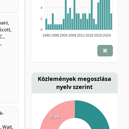
4
2
ani,
Scott,
0
C.
,
1990
1998
2004
2008
2012
2016
2020
2024
.
,
h
Közlemények megoszlása
nyelv szerint
k-
27.0%
,
Walt,