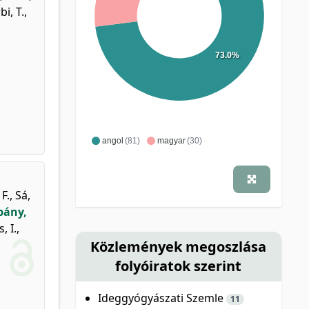
bi, T.
,
73.0%
angol
(81)
magyar
(30)
F.
,
Sá,
pány,
, I.
,
Közlemények megoszlása
folyóiratok szerint
Ideggyógyászati Szemle
11