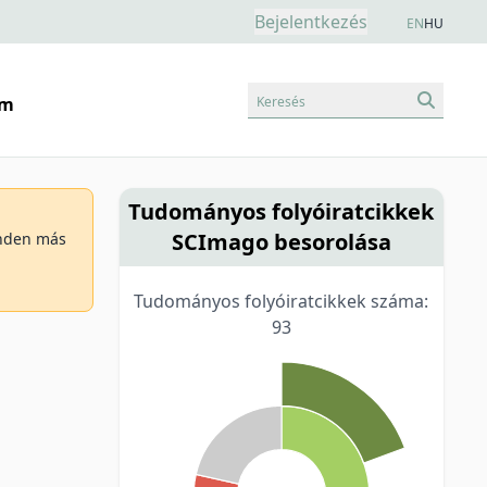
Bejelentkezés
EN
HU
Keresés
am
Tudományos folyóiratcikkek
SCImago besorolása
minden más
Tudományos folyóiratcikkek száma:
93