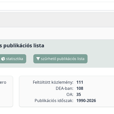
s publikációs lista
statisztika
szűrhető publikációs lista
tero
Feltöltött közlemény:
111
DEA-ban:
108
OA:
35
Publikációs időszak:
1990-2026