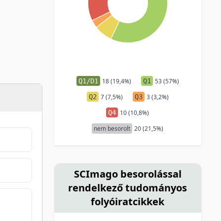
Q1/D1
18 (19,4%)
Q1
53 (57%)
Q2
7 (7,5%)
Q3
3 (3,2%)
Q4
10 (10,8%)
nem besorolt
20 (21,5%)
SCImago besorolással
rendelkező tudományos
folyóiratcikkek