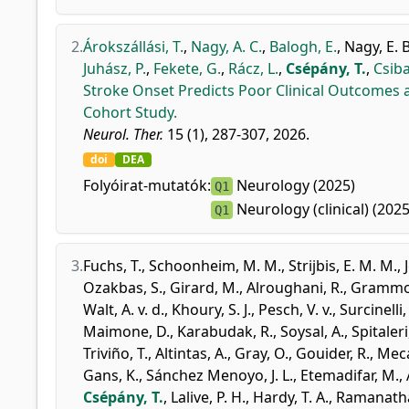
2.
Árokszállási, T.
,
Nagy, A. C.
,
Balogh, E.
,
Nagy, E. B
Juhász, P.
,
Fekete, G.
,
Rácz, L.
,
Csépány, T.
,
Csiba
Stroke Onset Predicts Poor Clinical Outcomes 
Cohort Study.
Neurol. Ther.
15 (1), 287-307, 2026.
doi
DEA
Folyóirat-mutatók:
Neurology (2025)
Q1
Neurology (clinical) (2025
Q1
3.
Fuchs, T.
,
Schoonheim, M. M.
,
Strijbis, E. M. M.
,
Ozakbas, S.
,
Girard, M.
,
Alroughani, R.
,
Grammon
Walt, A. v. d.
,
Khoury, S. J.
,
Pesch, V. v.
,
Surcinelli,
Maimone, D.
,
Karabudak, R.
,
Soysal, A.
,
Spitaleri
Triviño, T.
,
Altintas, A.
,
Gray, O.
,
Gouider, R.
,
Meca-
Gans, K.
,
Sánchez Menoyo, J. L.
,
Etemadifar, M.
,
Csépány, T.
,
Lalive, P. H.
,
Hardy, T. A.
,
Ramanatha