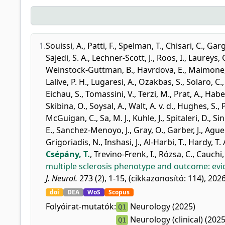
1.
Souissi, A.
,
Patti, F.
,
Spelman, T.
,
Chisari, C.
,
Garg
Sajedi, S. A.
,
Lechner-Scott, J.
,
Roos, I.
,
Laureys, 
Weinstock-Guttman, B.
,
Havrdova, E.
,
Maimone,
Lalive, P. H.
,
Lugaresi, A.
,
Ozakbas, S.
,
Solaro, C.
Eichau, S.
,
Tomassini, V.
,
Terzi, M.
,
Prat, A.
,
Habe
Skibina, O.
,
Soysal, A.
,
Walt, A. v. d.
,
Hughes, S.
,
P
McGuigan, C.
,
Sa, M. J.
,
Kuhle, J.
,
Spitaleri, D.
,
Sin
E.
,
Sanchez-Menoyo, J.
,
Gray, O.
,
Garber, J.
,
Aguer
Grigoriadis, N.
,
Inshasi, J.
,
Al-Harbi, T.
,
Hardy, T. 
Csépány, T.
,
Trevino-Frenk, I.
,
Rózsa, C.
,
Cauchi,
multiple sclerosis phenotype and outcome: evid
J. Neurol.
273 (2), 1-15, (cikkazonosító: 114), 2026
doi
DEA
WoS
Scopus
Folyóirat-mutatók:
Neurology (2025)
Q1
Neurology (clinical) (2025
Q1