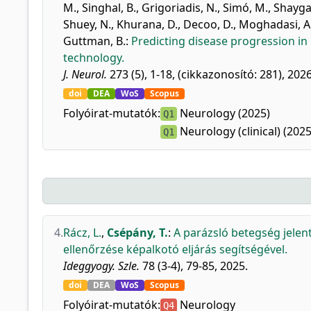
M.
,
Singhal, B.
,
Grigoriadis, N.
,
Simó, M.
,
Shayga
Shuey, N.
,
Khurana, D.
,
Decoo, D.
,
Moghadasi, A.
Guttman, B.
:
Predicting disease progression in m
technology.
J. Neurol.
273 (5), 1-18, (cikkazonosító: 281), 2026
doi
DEA
WoS
Scopus
Folyóirat-mutatók:
Neurology (2025)
Q1
Neurology (clinical) (2025
Q1
4.
Rácz, L.
,
Csépány, T.
:
A parázsló betegség jelen
ellenőrzése képalkotó eljárás segítségével.
Ideggyogy. Szle.
78 (3-4), 79-85, 2025.
doi
DEA
WoS
Scopus
Folyóirat-mutatók:
Neurology
Q4