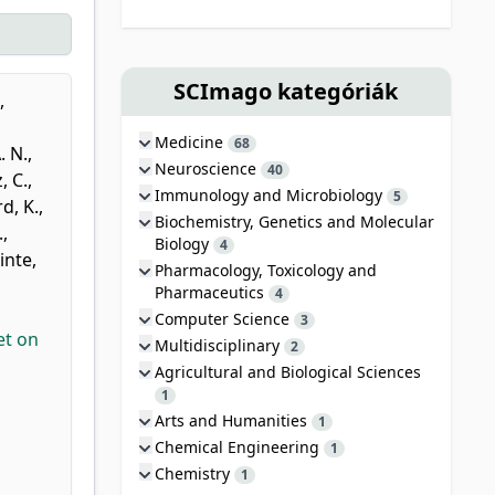
SCImago kategóriák
,
Medicine
68
. N.
,
Neuroscience
40
, C.
,
Immunology and Microbiology
5
d, K.
,
Biochemistry, Genetics and Molecular
.
,
Biology
4
inte,
Pharmacology, Toxicology and
Pharmaceutics
4
Computer Science
3
et on
Multidisciplinary
2
Agricultural and Biological Sciences
1
Arts and Humanities
1
Chemical Engineering
1
Chemistry
1