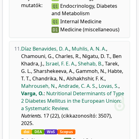
mutatók:
Endocrinology, Diabetes
Q1
and Metabolism
Internal Medicine
Q1
Medicine (miscellaneous)
D1
11.
Díaz Benavides, D. A.
,
Muhlis, A. N. A.
,
Chamouni, G.
,
Charles, R.
,
Nigatu, D. T.
,
Ben
Khadra, J.
,
Israel, F. E. A.
,
Shehab, B.
,
Tarek,
G. L.
,
Sharshekeeva, A.
,
Gammoh, N.
,
Habte,
T. T.
,
Chandrika, N.
,
Alshakhshir, F. K.
,
Mahrouseh, N.
,
Andrade, C. A. S.
,
Lovas, S.
,
Varga, O.
:
Nutritional Determinants of Type
2 Diabetes Mellitus in the European Union:
a Systematic Review.
Nutrients.
17 (22), (cikkazonosító: 3507),
2025.
doi
DEA
WoS
Scopus