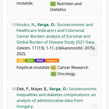
mutatók:
Nutrition and
Q1
Dietetics
13.
Kovács, N.
,
Varga, O.
:
Socioeconomic and
Healthcare Indicators and Colorectal
Cancer Burden: analysis of Eurostat and
Global Burden of Disease Study 2021 Data.
Cancers.
17 (13), 1-11, (cikkazonosító: 2075),
2025.
doi
DEA
WoS
Scopus
Folyóirat-mutatók:
Cancer Research
Q2
Oncology
Q1
14.
Elek, P.
,
Mayer, B.
,
Varga, O.
:
Socioeconomic
inequalities and diabetes complications: an
analysis of administrative data from
Hungary.