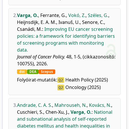
2.
Varga, O.
,
Ferrante, G.
,
Vokó, Z.
,
Széles, G.
,
Heijnsdijk, E. A. M.
,
Ivanuš, U.
,
Senore, C.
,
Csanádi, M.
:
Improving EU cancer screening
policies: a framework for identifying barriers
of screening programs with monitoring
data.
Journal of Cancer Policy.
48, 1-5, (cikkazonosító:
100755), 2026.
doi
DEA
Scopus
Folyóirat-mutatók:
Health Policy (2025)
Q2
Oncology (2025)
Q2
3.
Andrade, C. A. S.
,
Mahrouseh, N.
,
Kovács, N.
,
Cuschieri, S.
,
Chen-Xu, J.
,
Varga, O.
:
National
and subnational analysis of self-reported
diabetes mellitus and health inequalities in