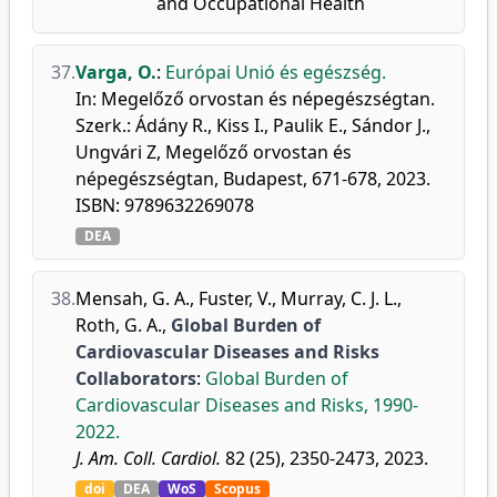
and Occupational Health
37.
Varga, O.
:
Európai Unió és egészség.
In: Megelőző orvostan és népegészségtan.
Szerk.: Ádány R., Kiss I., Paulik E., Sándor J.,
Ungvári Z, Megelőző orvostan és
népegészségtan, Budapest, 671-678, 2023.
ISBN: 9789632269078
DEA
38.
Mensah, G. A.
,
Fuster, V.
,
Murray, C. J. L.
,
Roth, G. A.
,
Global Burden of
Cardiovascular Diseases and Risks
Collaborators
:
Global Burden of
Cardiovascular Diseases and Risks, 1990-
2022.
J. Am. Coll. Cardiol.
82 (25), 2350-2473, 2023.
doi
DEA
WoS
Scopus