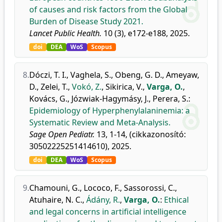
of causes and risk factors from the Global
Burden of Disease Study 2021.
Lancet Public Health.
10 (3), e172-e188, 2025.
doi
DEA
WoS
Scopus
8.
Dóczi, T. I.
,
Vaghela, S.
,
Obeng, G. D.
,
Ameyaw,
D.
,
Zelei, T.
,
Vokó, Z.
,
Sikirica, V.
,
Varga, O.
,
Kovács, G.
,
Józwiak-Hagymásy, J.
,
Perera, S.
:
Epidemiology of Hyperphenylalaninemia: a
Systematic Review and Meta-Analysis.
Sage Open Pediatr.
13, 1-14, (cikkazonosító:
30502225251414610), 2025.
doi
DEA
WoS
Scopus
9.
Chamouni, G.
,
Lococo, F.
,
Sassorossi, C.
,
Atuhaire, N. C.
,
Ádány, R.
,
Varga, O.
:
Ethical
and legal concerns in artificial intelligence