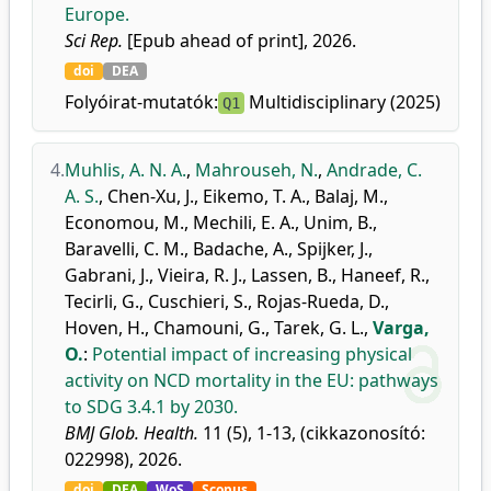
Europe.
Sci Rep.
[Epub ahead of print], 2026.
doi
DEA
Folyóirat-mutatók:
Multidisciplinary (2025)
Q1
4.
Muhlis, A. N. A.
,
Mahrouseh, N.
,
Andrade, C.
A. S.
,
Chen-Xu, J.
,
Eikemo, T. A.
,
Balaj, M.
,
Economou, M.
,
Mechili, E. A.
,
Unim, B.
,
Baravelli, C. M.
,
Badache, A.
,
Spijker, J.
,
Gabrani, J.
,
Vieira, R. J.
,
Lassen, B.
,
Haneef, R.
,
Tecirli, G.
,
Cuschieri, S.
,
Rojas-Rueda, D.
,
Hoven, H.
,
Chamouni, G.
,
Tarek, G. L.
,
Varga,
O.
:
Potential impact of increasing physical
activity on NCD mortality in the EU: pathways
to SDG 3.4.1 by 2030.
BMJ Glob. Health.
11 (5), 1-13, (cikkazonosító:
022998), 2026.
doi
DEA
WoS
Scopus