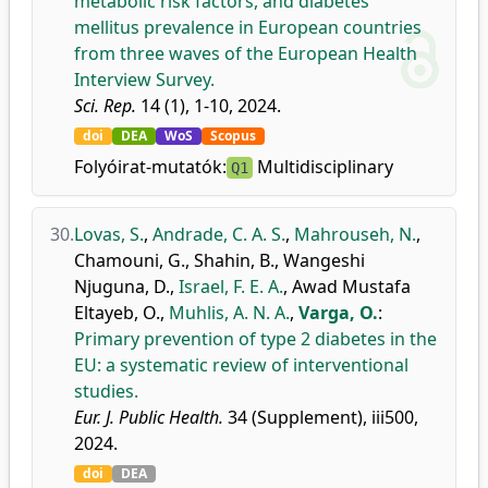
metabolic risk factors, and diabetes
mellitus prevalence in European countries
from three waves of the European Health
Interview Survey.
Sci. Rep.
14 (1), 1-10, 2024.
doi
DEA
WoS
Scopus
Folyóirat-mutatók:
Multidisciplinary
Q1
30.
Lovas, S.
,
Andrade, C. A. S.
,
Mahrouseh, N.
,
Chamouni, G.
,
Shahin, B.
,
Wangeshi
Njuguna, D.
,
Israel, F. E. A.
,
Awad Mustafa
Eltayeb, O.
,
Muhlis, A. N. A.
,
Varga, O.
:
Primary prevention of type 2 diabetes in the
EU: a systematic review of interventional
studies.
Eur. J. Public Health.
34 (Supplement), iii500,
2024.
doi
DEA