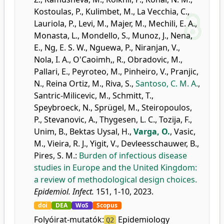
Kostoulas, P.
,
Kulimbet, M.
,
La Vecchia, C.
,
Lauriola, P.
,
Levi, M.
,
Majer, M.
,
Mechili, E. A.
,
Monasta, L.
,
Mondello, S.
,
Munoz, J.
,
Nena,
E.
,
Ng, E. S. W.
,
Nguewa, P.
,
Niranjan, V.
,
Nola, I. A.
,
O'Caoimh,, R.
,
Obradovic, M.
,
Pallari, E.
,
Peyroteo, M.
,
Pinheiro, V.
,
Pranjic,
N.
,
Reina Ortiz, M.
,
Riva, S.
,
Santoso, C. M. A.
,
Santric-Milicevic, M.
,
Schmitt, T.
,
Speybroeck, N.
,
Sprügel, M.
,
Steiropoulos,
P.
,
Stevanovic, A.
,
Thygesen, L. C.
,
Tozija, F.
,
Unim, B.
,
Bektas Uysal, H.
,
Varga, O.
,
Vasic,
M.
,
Vieira, R. J.
,
Yigit, V.
,
Devleesschauwer, B.
,
Pires, S. M.
:
Burden of infectious disease
studies in Europe and the United Kingdom:
a review of methodological design choices.
Epidemiol. Infect.
151, 1-10, 2023.
doi
DEA
WoS
Scopus
Folyóirat-mutatók:
Epidemiology
Q2