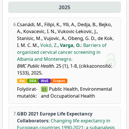
2025
6.
Csanádi, M.
,
Filipi, K.
,
Ylli, A.
,
Dedja, B.
,
Bejko,
A.
,
Kovacevic, I. N.
,
Vukovic-Lekovic, J.
,
Stanisic, M.
,
Vujovic, A.
,
Obeng, G. D.
,
de Kok,
I. M. C. M.
,
Vokó, Z.
,
Varga, O.
:
Barriers of
organized cervical cancer screening in
Albania and Montenegro.
BMC Public Health.
25 (1), 1-8, (cikkazonosító:
1533), 2025.
doi
DEA
WoS
Scopus
Folyóirat-
Public Health, Environmental
Q1
mutatók:
and Occupational Health
7.
GBD 2021 Europe Life Expectancy
Collaborators
:
Changing life expectancy in
European countries 1990-2021: a subanalysis