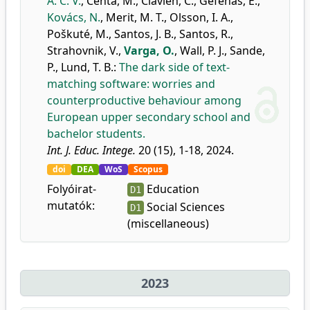
A. C. V.
,
Centa, M.
,
Clavien, C.
,
Gefenas, E.
,
Kovács, N.
,
Merit, M. T.
,
Olsson, I. A.
,
Poškuté, M.
,
Santos, J. B.
,
Santos, R.
,
Strahovnik, V.
,
Varga, O.
,
Wall, P. J.
,
Sande,
P.
,
Lund, T. B.
:
The dark side of text-
matching software: worries and
counterproductive behaviour among
European upper secondary school and
bachelor students.
Int. J. Educ. Intege.
20 (15), 1-18, 2024.
doi
DEA
WoS
Scopus
Folyóirat-
Education
D1
mutatók:
Social Sciences
D1
(miscellaneous)
2023