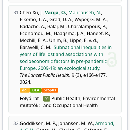
31.
Chen-Xu, J.
,
Varga, O.
,
Mahrouseh, N.
,
Eikemo, T. A.
,
Grad, D. A.
,
Wyper, G. M. A.
,
Badache, A.
,
Balaj, M.
,
Charalampous, P.
,
Economou, M.
,
Haagsma, J. A.
,
Haneef, R.
,
Mechili, E. A.
,
Unim, B.
,
Lippe, E. v. d.
,
Baravelli, C. M.
:
Subnational inequalities in
years of life lost and associations with
socioeconomic factors in pre-pandemic
Europe, 2009-19: an ecological study.
The Lancet Public Health.
9 (3), e166-e177,
2024.
doi
DEA
Scopus
Folyóirat-
Public Health, Environmental
D1
mutatók:
and Occupational Health
32.
Goddiksen, M. P.
,
Johansen, M. W.
,
Armond,