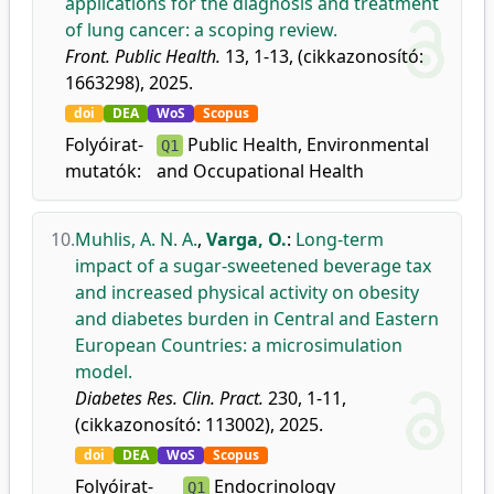
applications for the diagnosis and treatment
of lung cancer: a scoping review.
Front. Public Health.
13, 1-13, (cikkazonosító:
1663298), 2025.
doi
DEA
WoS
Scopus
Folyóirat-
Public Health, Environmental
Q1
mutatók:
and Occupational Health
10.
Muhlis, A. N. A.
,
Varga, O.
:
Long-term
impact of a sugar-sweetened beverage tax
and increased physical activity on obesity
and diabetes burden in Central and Eastern
European Countries: a microsimulation
model.
Diabetes Res. Clin. Pract.
230, 1-11,
(cikkazonosító: 113002), 2025.
doi
DEA
WoS
Scopus
Folyóirat-
Endocrinology
Q1