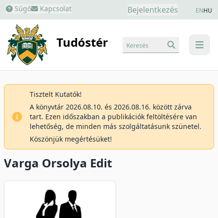
Súgó
Kapcsolat
Bejelentkezés
EN
HU
Tudóstér
Keresés
menu
Tisztelt Kutatók!
A könyvtár 2026.08.10. és 2026.08.16. között zárva
tart. Ezen időszakban a publikációk feltöltésére van
lehetőség, de minden más szolgáltatásunk szünetel.
Köszönjük megértésüket!
Varga Orsolya Edit