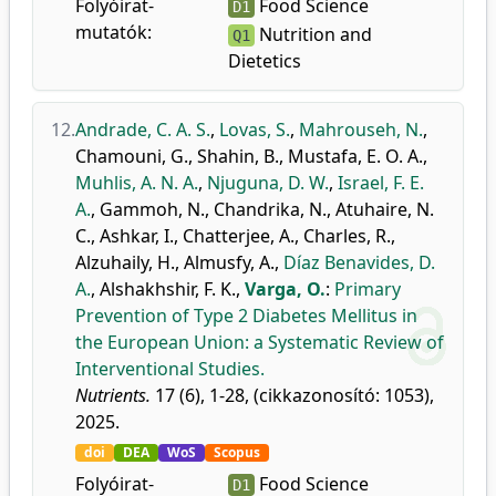
Folyóirat-
Food Science
D1
mutatók:
Nutrition and
Q1
Dietetics
12.
Andrade, C. A. S.
,
Lovas, S.
,
Mahrouseh, N.
,
Chamouni, G.
,
Shahin, B.
,
Mustafa, E. O. A.
,
Muhlis, A. N. A.
,
Njuguna, D. W.
,
Israel, F. E.
A.
,
Gammoh, N.
,
Chandrika, N.
,
Atuhaire, N.
C.
,
Ashkar, I.
,
Chatterjee, A.
,
Charles, R.
,
Alzuhaily, H.
,
Almusfy, A.
,
Díaz Benavides, D.
A.
,
Alshakhshir, F. K.
,
Varga, O.
:
Primary
Prevention of Type 2 Diabetes Mellitus in
the European Union: a Systematic Review of
Interventional Studies.
Nutrients.
17 (6), 1-28, (cikkazonosító: 1053),
2025.
doi
DEA
WoS
Scopus
Folyóirat-
Food Science
D1