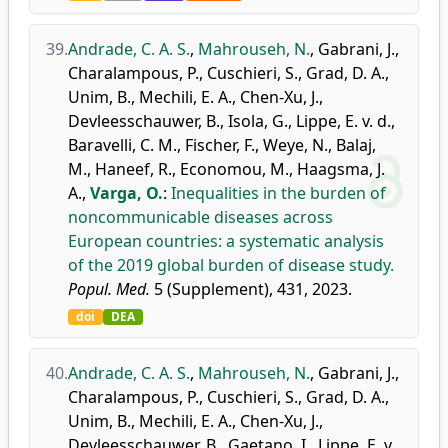
39.
Andrade, C. A. S.
,
Mahrouseh, N.
,
Gabrani, J.
,
Charalampous, P.
,
Cuschieri, S.
,
Grad, D. A.
,
Unim, B.
,
Mechili, E. A.
,
Chen-Xu, J.
,
Devleesschauwer, B.
,
Isola, G.
,
Lippe, E. v. d.
,
Baravelli, C. M.
,
Fischer, F.
,
Weye, N.
,
Balaj,
M.
,
Haneef, R.
,
Economou, M.
,
Haagsma, J.
A.
,
Varga, O.
:
Inequalities in the burden of
noncommunicable diseases across
European countries: a systematic analysis
of the 2019 global burden of disease study.
Popul. Med.
5 (Supplement), 431, 2023.
doi
DEA
40.
Andrade, C. A. S.
,
Mahrouseh, N.
,
Gabrani, J.
,
Charalampous, P.
,
Cuschieri, S.
,
Grad, D. A.
,
Unim, B.
,
Mechili, E. A.
,
Chen-Xu, J.
,
Devleesschauwer, B.
,
Gaetano, I.
,
Lippe, E. v.