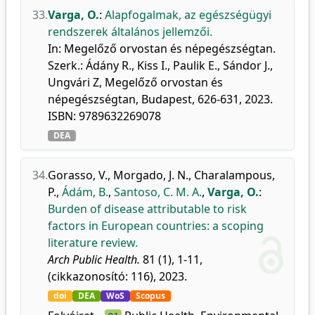
33.
Varga, O.
:
Alapfogalmak, az egészségügyi
rendszerek általános jellemzői.
In: Megelőző orvostan és népegészségtan.
Szerk.: Ádány R., Kiss I., Paulik E., Sándor J.,
Ungvári Z, Megelőző orvostan és
népegészségtan, Budapest, 626-631, 2023.
ISBN: 9789632269078
DEA
34.
Gorasso, V.
,
Morgado, J. N.
,
Charalampous,
P.
,
Ádám, B.
,
Santoso, C. M. A.
,
Varga, O.
:
Burden of disease attributable to risk
factors in European countries: a scoping
literature review.
Arch Public Health.
81 (1), 1-11,
(cikkazonosító: 116), 2023.
doi
DEA
WoS
Scopus