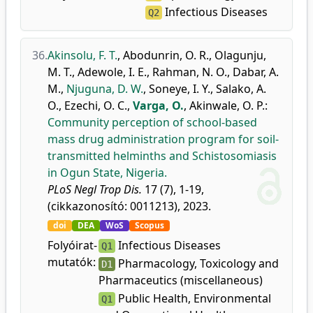
Infectious Diseases
Q2
36.
Akinsolu, F. T.
,
Abodunrin, O. R.
,
Olagunju,
M. T.
,
Adewole, I. E.
,
Rahman, N. O.
,
Dabar, A.
M.
,
Njuguna, D. W.
,
Soneye, I. Y.
,
Salako, A.
O.
,
Ezechi, O. C.
,
Varga, O.
,
Akinwale, O. P.
:
Community perception of school-based
mass drug administration program for soil-
transmitted helminths and Schistosomiasis
in Ogun State, Nigeria.
PLoS Negl Trop Dis.
17 (7), 1-19,
(cikkazonosító: 0011213), 2023.
doi
DEA
WoS
Scopus
Folyóirat-
Infectious Diseases
Q1
mutatók:
Pharmacology, Toxicology and
D1
Pharmaceutics (miscellaneous)
Public Health, Environmental
Q1