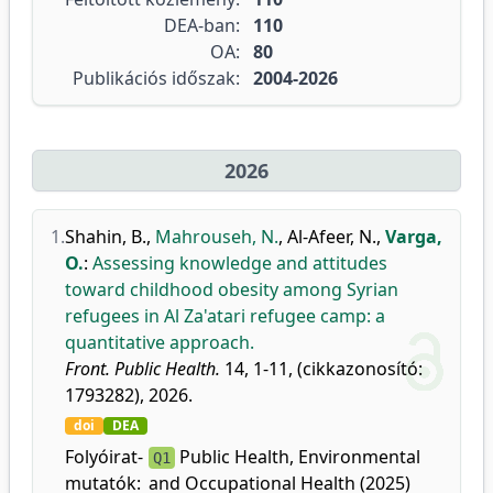
DEA-ban:
110
OA:
80
Publikációs időszak:
2004-2026
2026
1.
Shahin, B.
,
Mahrouseh, N.
,
Al-Afeer, N.
,
Varga,
O.
:
Assessing knowledge and attitudes
toward childhood obesity among Syrian
refugees in Al Za'atari refugee camp: a
quantitative approach.
Front. Public Health.
14, 1-11, (cikkazonosító:
1793282), 2026.
doi
DEA
Folyóirat-
Public Health, Environmental
Q1
mutatók:
and Occupational Health (2025)