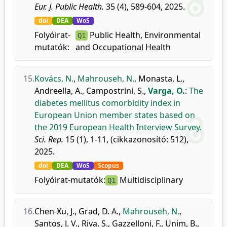
Eur. J. Public Health.
35 (4), 589-604, 2025.
doi
DEA
WoS
Folyóirat-
Public Health, Environmental
Q1
mutatók:
and Occupational Health
15.
Kovács, N.
,
Mahrouseh, N.
,
Monasta, L.
,
Andreella, A.
,
Campostrini, S.
,
Varga, O.
:
The
diabetes mellitus comorbidity index in
European Union member states based on
the 2019 European Health Interview Survey.
Sci. Rep.
15 (1), 1-11, (cikkazonosító: 512),
2025.
doi
DEA
WoS
Scopus
Folyóirat-mutatók:
Multidisciplinary
Q1
16.
Chen-Xu, J.
,
Grad, D. A.
,
Mahrouseh, N.
,
Santos, J. V.
,
Riva, S.
,
Gazzelloni, F.
,
Unim, B.
,