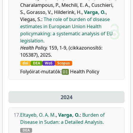
Charalampous, P.
,
Mechili, E. A.
,
Cuschieri,
S.
,
Gorasso, V.
,
Hilderink, H.
,
Varga, O.
,
Viegas, S.
:
The role of burden of disease
estimates in European Union Health
policymaking: a systematic analysis of EU
legislation.
Health Policy.
159, 1-9, (cikkazonosító:
105387), 2025.
doi
DEA
WoS
Scopus
Folyóirat-mutatók:
Health Policy
D1
2024
17.
Eltayeb, O. A. M.
,
Varga, O.
:
Burden of
Disease in Sudan: a Detailed Analysis.
DEA