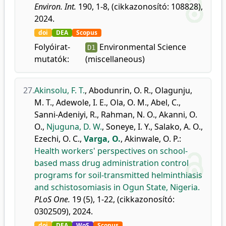
Environ. Int.
190, 1-8, (cikkazonosító: 108828),
2024.
doi
DEA
Scopus
Folyóirat-
Environmental Science
D1
mutatók:
(miscellaneous)
27.
Akinsolu, F. T.
,
Abodunrin, O. R.
,
Olagunju,
M. T.
,
Adewole, I. E.
,
Ola, O. M.
,
Abel, C.
,
Sanni-Adeniyi, R.
,
Rahman, N. O.
,
Akanni, O.
O.
,
Njuguna, D. W.
,
Soneye, I. Y.
,
Salako, A. O.
,
Ezechi, O. C.
,
Varga, O.
,
Akinwale, O. P.
:
Health workers' perspectives on school-
based mass drug administration control
programs for soil-transmitted helminthiasis
and schistosomiasis in Ogun State, Nigeria.
PLoS One.
19 (5), 1-22, (cikkazonosító:
0302509), 2024.
doi
DEA
WoS
Scopus