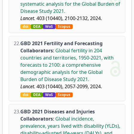
systematic analysis for the Global Burden of
Disease Study 2021.
Lancet.
403 (10440), 2100-2132, 2024.
doi
DEA
WoS
Scopus
22.
GBD 2021 Fertility and Forecasting
Collaborators
:
Global fertility in 204
countries and territories, 1950-2021, with
forecasts to 2100: a comprehensive
demographic analysis for the Global
Burden of Disease Study 2021.
Lancet.
403 (10440), 2057-2099, 2024.
doi
DEA
WoS
Scopus
23.
GBD 2021 Diseases and Injuries
Collaborators
:
Global incidence,
prevalence, years lived with disability (YLDs),
disability-adjusted life-years (DALYs), and