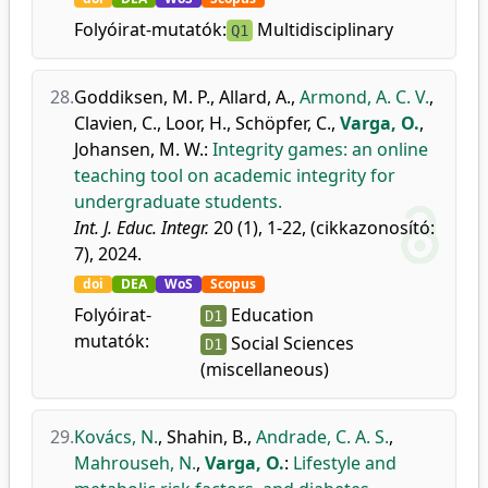
Folyóirat-mutatók:
Multidisciplinary
Q1
28.
Goddiksen, M. P.
,
Allard, A.
,
Armond, A. C. V.
,
Clavien, C.
,
Loor, H.
,
Schöpfer, C.
,
Varga, O.
,
Johansen, M. W.
:
Integrity games: an online
teaching tool on academic integrity for
undergraduate students.
Int. J. Educ. Integr.
20 (1), 1-22, (cikkazonosító:
7), 2024.
doi
DEA
WoS
Scopus
Folyóirat-
Education
D1
mutatók:
Social Sciences
D1
(miscellaneous)
29.
Kovács, N.
,
Shahin, B.
,
Andrade, C. A. S.
,
Mahrouseh, N.
,
Varga, O.
:
Lifestyle and