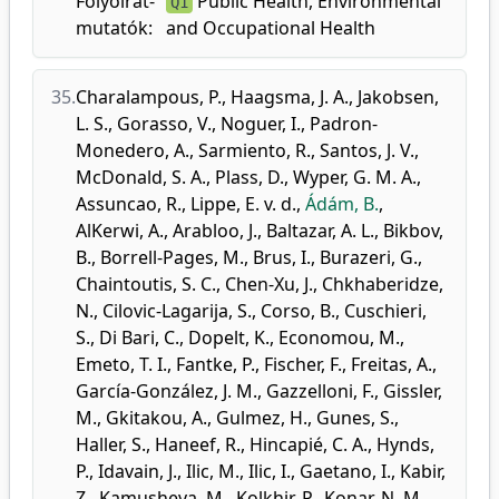
Folyóirat-
Public Health, Environmental
Q1
mutatók:
and Occupational Health
35.
Charalampous, P.
,
Haagsma, J. A.
,
Jakobsen,
L. S.
,
Gorasso, V.
,
Noguer, I.
,
Padron-
Monedero, A.
,
Sarmiento, R.
,
Santos, J. V.
,
McDonald, S. A.
,
Plass, D.
,
Wyper, G. M. A.
,
Assuncao, R.
,
Lippe, E. v. d.
,
Ádám, B.
,
AlKerwi, A.
,
Arabloo, J.
,
Baltazar, A. L.
,
Bikbov,
B.
,
Borrell-Pages, M.
,
Brus, I.
,
Burazeri, G.
,
Chaintoutis, S. C.
,
Chen-Xu, J.
,
Chkhaberidze,
N.
,
Cilovic-Lagarija, S.
,
Corso, B.
,
Cuschieri,
S.
,
Di Bari, C.
,
Dopelt, K.
,
Economou, M.
,
Emeto, T. I.
,
Fantke, P.
,
Fischer, F.
,
Freitas, A.
,
García-González, J. M.
,
Gazzelloni, F.
,
Gissler,
M.
,
Gkitakou, A.
,
Gulmez, H.
,
Gunes, S.
,
Haller, S.
,
Haneef, R.
,
Hincapié, C. A.
,
Hynds,
P.
,
Idavain, J.
,
Ilic, M.
,
Ilic, I.
,
Gaetano, I.
,
Kabir,
Z.
,
Kamusheva, M.
,
Kolkhir, P.
,
Konar, N. M.
,