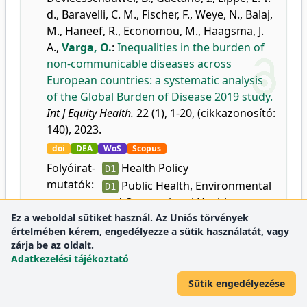
d.
,
Baravelli, C. M.
,
Fischer, F.
,
Weye, N.
,
Balaj,
M.
,
Haneef, R.
,
Economou, M.
,
Haagsma, J.
A.
,
Varga, O.
:
Inequalities in the burden of
non-communicable diseases across
European countries: a systematic analysis
of the Global Burden of Disease 2019 study.
Int J Equity Health.
22 (1), 1-20, (cikkazonosító:
140), 2023.
doi
DEA
WoS
Scopus
Folyóirat-
Health Policy
D1
mutatók:
Public Health, Environmental
D1
and Occupational Health
Ez a weboldal sütiket használ. Az Uniós törvények
értelmében kérem, engedélyezze a sütik használatát, vagy
41.
Todorovic, J.
,
Stamenkovic, Z.
,
Stevanovic, A.
,
zárja be az oldalt.
Adatkezelési tájékoztató
Terzic, N.
,
Kissimova-Skarbek, K.
,
Tozija, F.
,
Mechili, E. A.
,
Devleesschauwer, B.
,
Terzic-
Sütik engedélyezése
Supic, Z.
,
Vasic, M.
,
Bjegovic-Mikanovic, V.
,