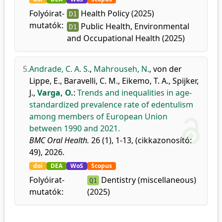
Folyóirat-
Health Policy (2025)
D1
mutatók:
Public Health, Environmental
D1
and Occupational Health (2025)
5.
Andrade, C. A. S.
,
Mahrouseh, N.
,
von der
Lippe, E.
,
Baravelli, C. M.
,
Eikemo, T. A.
,
Spijker,
J.
,
Varga, O.
:
Trends and inequalities in age-
standardized prevalence rate of edentulism
among members of European Union
between 1990 and 2021.
BMC Oral Health.
26 (1), 1-13, (cikkazonosító:
49), 2026.
doi
DEA
WoS
Scopus
Folyóirat-
Dentistry (miscellaneous)
Q1
mutatók:
(2025)