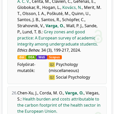
A. C. V.
,
Centa, M.
,
Clavien, C.
,
Gefenas, E.
,
Globokar, R.
,
Hogan, L.
,
Kovács, N.
,
Merit, M.
T.
,
Olsson, I. A.
,
Poškuté, M.
,
Quinn, U.
,
Santos, J. B.
,
Santos, R.
,
Schöpfer, C.
,
Strahovnik, V.
,
Varga, O.
,
Wall, P. J.
,
Sande,
P.
,
Lund, T. B.
:
Grey zones and good
practice: A European survey of academic
integrity among undergraduate students.
Ethics Behav.
34 (3), 199-217, 2024.
doi
DEA
WoS
Scopus
Folyóirat-
Psychology
Q2
mutatók:
(miscellaneous)
Social Psychology
Q2
26.
Chen-Xu, J.
,
Corda, M. O.
,
Varga, O.
,
Viegas,
S.
:
Health burden and costs attributable to
the carbon footprint of the health sector in
the European Union.