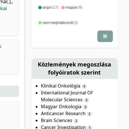
már, J.
,
ikai
angol
(17)
magyar
(9)
nem meghatározott
(2)
h
Közlemények megoszlása
folyóiratok szerint
Klinikai Onkológia
4
International Journal Of
Molecular Sciences
3
Magyar Onkologia
3
Anticancer Research
2
Brain Sciences
2
Cancer Investigation
1