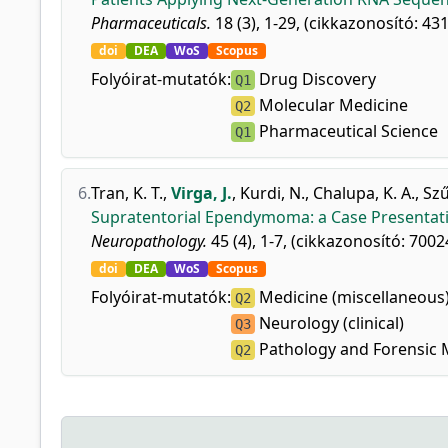
Pharmaceuticals.
18 (3), 1-29, (cikkazonosító: 431
doi
DEA
WoS
Scopus
Folyóirat-mutatók:
Drug Discovery
Q1
Molecular Medicine
Q2
Pharmaceutical Science
Q1
6.
Tran, K. T.
,
Virga, J.
,
Kurdi, N.
,
Chalupa, K. A.
,
Szű
Supratentorial Ependymoma: a Case Presentatio
Neuropathology.
45 (4), 1-7, (cikkazonosító: 7002
doi
DEA
WoS
Scopus
Folyóirat-mutatók:
Medicine (miscellaneous
Q2
Neurology (clinical)
Q3
Pathology and Forensic 
Q2