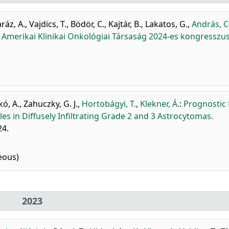
ráz, A.
,
Vajdics, T.
,
Bödör, C.
,
Kajtár, B.
,
Lakatos, G.
,
András, C
 Amerikai Klinikai Onkológiai Társaság 2024-es kongresszu
kó, A.
,
Zahuczky, G. J.
,
Hortobágyi, T.
,
Klekner, Á.
:
Prognostic 
les in Diffusely Infiltrating Grade 2 and 3 Astrocytomas.
24.
eous)
2023