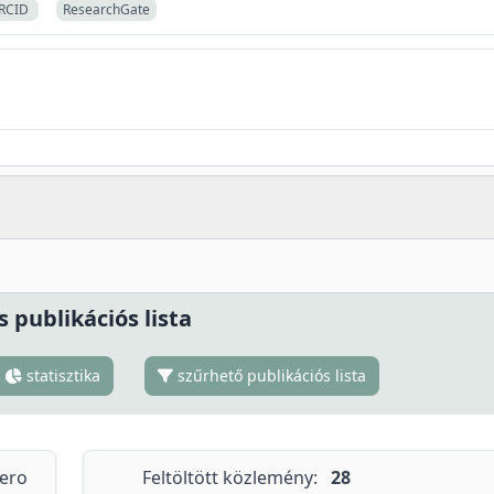
RCID
ResearchGate
s publikációs lista
statisztika
szűrhető publikációs lista
tero
Feltöltött közlemény:
28