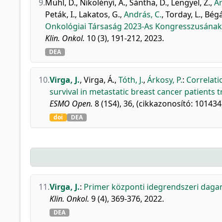
9.
Mühl, D.
,
Nikolényi, A.
,
Sántha, D.
,
Lengyel, Z.
,
Ár
Peták, I.
,
Lakatos, G.
,
András, C.
,
Torday, L.
,
Bégá
Onkológiai Társaság 2023-As Kongresszusának
Klin. Onkol.
10 (3), 191-212, 2023.
DEA
10.
Virga, J.
,
Virga, Á.
,
Tóth, J.
,
Árkosy, P.
:
Correlati
survival in metastatic breast cancer patients 
ESMO Open.
8 (1S4), 36, (cikkazonosító: 101434
doi
DEA
11.
Virga, J.
:
Primer központi idegrendszeri dagan
Klin. Onkol.
9 (4), 369-376, 2022.
DEA