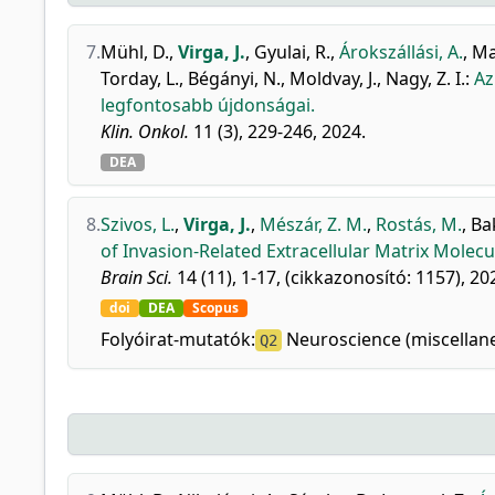
7.
Mühl, D.
,
Virga, J.
,
Gyulai, R.
,
Árokszállási, A.
,
Ma
Torday, L.
,
Bégányi, N.
,
Moldvay, J.
,
Nagy, Z. I.
:
Az
legfontosabb újdonságai.
Klin. Onkol.
11 (3), 229-246, 2024.
DEA
8.
Szivos, L.
,
Virga, J.
,
Mészár, Z. M.
,
Rostás, M.
,
Ba
of Invasion-Related Extracellular Matrix Molecu
Brain Sci.
14 (11), 1-17, (cikkazonosító: 1157), 20
doi
DEA
Scopus
Folyóirat-mutatók:
Neuroscience (miscellan
Q2