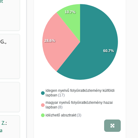
nt
10.7%
 G.
,
28.6%
60.7%
idegen nyelvű folyóiratközlemény külföldi
lapban
(17)
magyar nyelvű folyóiratközlemény hazai
lapban
(8)
idézhető absztrakt
(3)
 Z.
:
ma