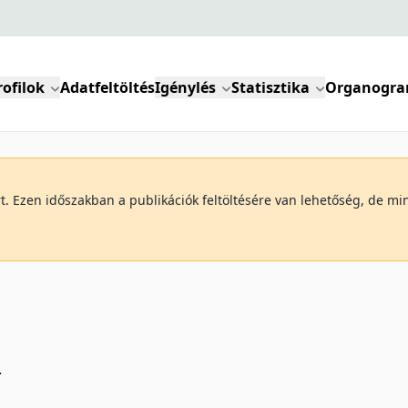
rofilok
Adatfeltöltés
Igénylés
Statisztika
Organogr
art. Ezen időszakban a publikációk feltöltésére van lehetőség, de 
-