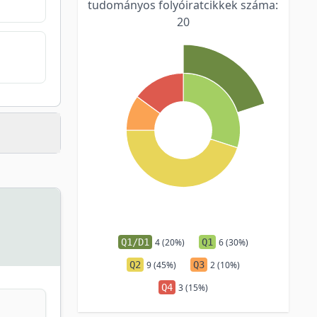
tudományos folyóiratcikkek száma:
20
Q1/D1
4 (20%)
Q1
6 (30%)
Q2
9 (45%)
Q3
2 (10%)
Q4
3 (15%)