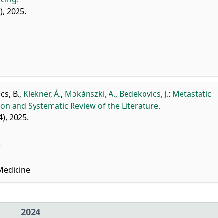
), 2025.
cs, B.
,
Klekner, Á.
,
Mokánszki, A.
,
Bedekovics, J.
:
Metastatic
n and Systematic Review of the Literature.
4), 2025.
)
Medicine
2024