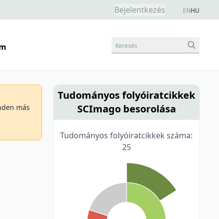
Bejelentkezés
EN
HU
Keresés
am
Tudományos folyóiratcikkek
SCImago besorolása
minden más
Tudományos folyóiratcikkek száma:
25