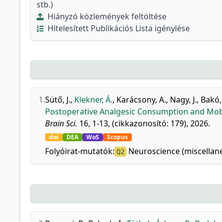
stb.)
Hiányzó közlemények feltöltése
Hitelesített Publikációs Lista igénylése
1.
Sütő, J.
,
Klekner, Á.
,
Karácsony, A.
,
Nagy, J.
,
Bakó,
Postoperative Analgesic Consumption and Mobiliz
Brain Sci.
16, 1-13, (cikkazonosító: 179), 2026.
doi
DEA
WoS
Scopus
Folyóirat-mutatók:
Neuroscience (miscellane
Q2