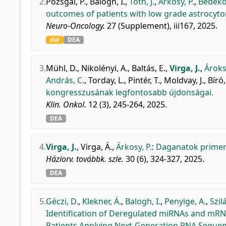
2.
Pozsgai, P.
,
Balogh, I.
,
Tóth, J.
,
Árkosy, P.
,
Bedekov
outcomes of patients with low grade astrocyto
Neuro-Oncology.
27 (Supplement), iii167, 2025.
doi
DEA
3.
Mühl, D.
,
Nikolényi, A.
,
Baltás, E.
,
Virga, J.
,
Ároksz
András, C.
,
Torday, L.
,
Pintér, T.
,
Moldvay, J.
,
Bíró,
kongresszusának legfontosabb újdonságai.
Klin. Onkol.
12 (3), 245-264, 2025.
DEA
4.
Virga, J.
,
Virga, Á.
,
Árkosy, P.
:
Daganatok primer 
Háziorv. továbbk. szle.
30 (6), 324-327, 2025.
DEA
5.
Géczi, D.
,
Klekner, Á.
,
Balogh, I.
,
Penyige, A.
,
Szil
Identification of Deregulated miRNAs and mRN
Patients Applying Next-Generation RNA Sequen