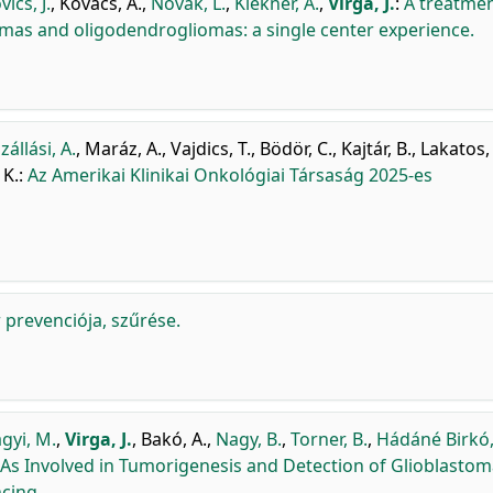
ics, J.
,
Kovács, Á.
,
Novák, L.
,
Klekner, Á.
,
Virga, J.
:
A treatme
mas and oligodendrogliomas: a single center experience.
állási, A.
,
Maráz, A.
,
Vajdics, T.
,
Bödör, C.
,
Kajtár, B.
,
Lakatos,
 K.
:
Az Amerikai Klinikai Onkológiai Társaság 2025-es
prevenciója, szűrése.
ágyi, M.
,
Virga, J.
,
Bakó, A.
,
Nagy, B.
,
Torner, B.
,
Hádáné Birkó,
As Involved in Tumorigenesis and Detection of Glioblasto
cing.