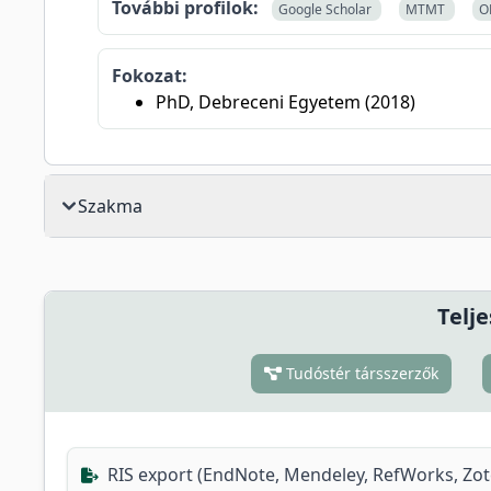
További profilok:
Google Scholar
MTMT
O
Fokozat:
PhD, Debreceni Egyetem (2018)
Szakma
Telje
Tudóstér társszerzők
RIS export (EndNote, Mendeley, RefWorks, Zo