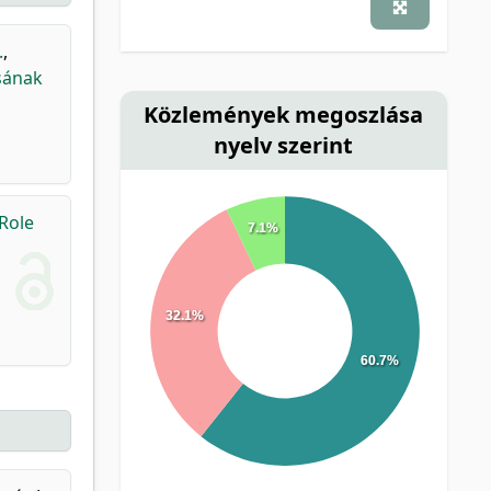
.
,
sának
Közlemények megoszlása
nyelv szerint
Role
7.1%
32.1%
60.7%