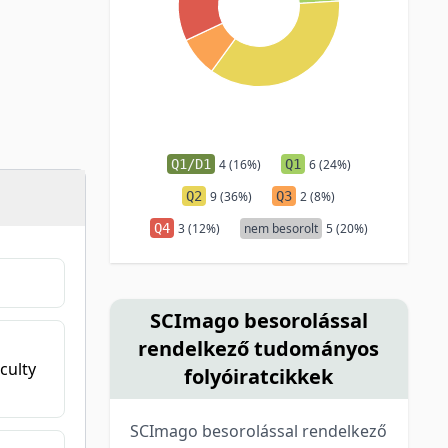
Q1/D1
4 (16%)
Q1
6 (24%)
Q2
9 (36%)
Q3
2 (8%)
Q4
3 (12%)
nem besorolt
5 (20%)
SCImago besorolással
rendelkező tudományos
culty
folyóiratcikkek
SCImago besorolással rendelkező