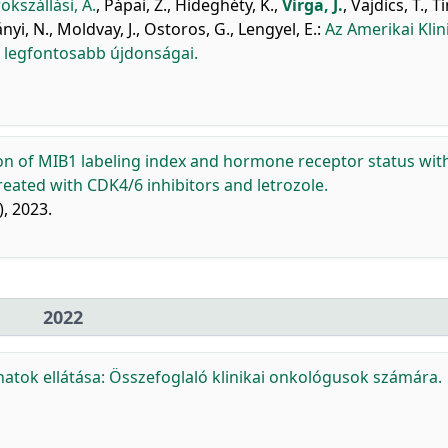
okszállási, A.
,
Pápai, Z.
,
Hideghéty, K.
,
Virga, J.
,
Vajdics, T.
,
Tí
nyi, N.
,
Moldvay, J.
,
Ostoros, G.
,
Lengyel, E.
:
Az Amerikai Klin
 legfontosabb újdonságai.
on of MIB1 labeling index and hormone receptor status wit
treated with CDK4/6 inhibitors and letrozole.
), 2023.
2022
atok ellátása: Összefoglaló klinikai onkológusok számára.