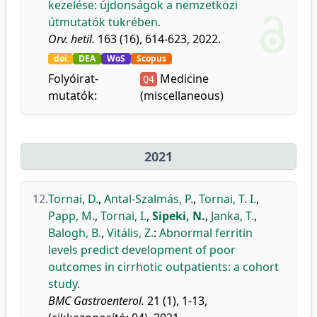
kezelése: újdonságok a nemzetközi
útmutatók tükrében.
Orv. hetil.
163 (16), 614-623, 2022.
doi
DEA
WoS
Scopus
Folyóirat-
Medicine
Q4
mutatók:
(miscellaneous)
2021
12.
Tornai, D.
,
Antal-Szalmás, P.
,
Tornai, T. I.
,
Papp, M.
,
Tornai, I.
,
Sipeki, N.
,
Janka, T.
,
Balogh, B.
,
Vitális, Z.
:
Abnormal ferritin
levels predict development of poor
outcomes in cirrhotic outpatients: a cohort
study.
BMC Gastroenterol.
21 (1), 1-13,