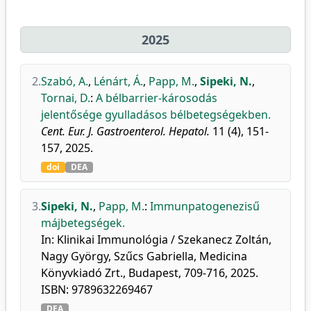
2025
2.
Szabó, A.
,
Lénárt, Á.
,
Papp, M.
,
Sipeki, N.
,
Tornai, D.
:
A bélbarrier-károsodás
jelentősége gyulladásos bélbetegségekben.
Cent. Eur. J. Gastroenterol. Hepatol.
11 (4), 151-
157, 2025.
doi
DEA
3.
Sipeki, N.
,
Papp, M.
:
Immunpatogenezisű
májbetegségek.
In: Klinikai Immunológia / Szekanecz Zoltán,
Nagy György, Szűcs Gabriella, Medicina
Könyvkiadó Zrt., Budapest, 709-716, 2025.
ISBN: 9789632269467
DEA