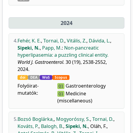
2024
4.
Fehér, K. E.
,
Tornai, D.
,
Vitális, Z.
,
Dávida, L.
,
Sipeki, N.
,
Papp, M.
:
Non-pancreatic
hyperlipasemia: a puzzling clinical entity.
World J. Gastroenterol.
30 (19), 2538-2552,
2024.
doi
DEA
WoS
Scopus
Folyóirat-
Gastroenterology
Q1
mutatók:
Medicine
Q1
(miscellaneous)
5.
Bozsó Boglárka,
,
Mogyoróssy, S.
,
Tornai, D.
,
Kováts, P.
,
Balogh, B.
,
Sipeki, N.
,
Oláh, F.
,