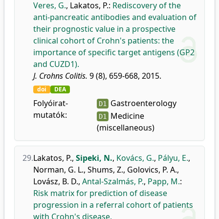
Veres, G.
,
Lakatos, P.
:
Rediscovery of the
anti-pancreatic antibodies and evaluation of
their prognostic value in a prospective
clinical cohort of Crohn's patients: the
importance of specific target antigens (GP2
and CUZD1).
J. Crohns Colitis.
9 (8), 659-668, 2015.
doi
DEA
Folyóirat-
Gastroenterology
D1
mutatók:
Medicine
D1
(miscellaneous)
29.
Lakatos, P.
,
Sipeki, N.
,
Kovács, G.
,
Pályu, E.
,
Norman, G. L.
,
Shums, Z.
,
Golovics, P. A.
,
Lovász, B. D.
,
Antal-Szalmás, P.
,
Papp, M.
:
Risk matrix for prediction of disease
progression in a referral cohort of patients
with Crohn's disease.