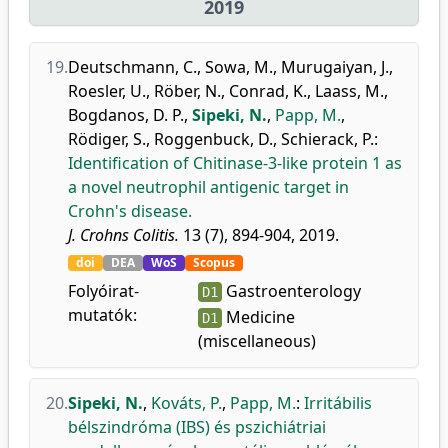
2019
19.
Deutschmann, C.
,
Sowa, M.
,
Murugaiyan, J.
,
Roesler, U.
,
Röber, N.
,
Conrad, K.
,
Laass, M.
,
Bogdanos, D. P.
,
Sipeki, N.
,
Papp, M.
,
Rödiger, S.
,
Roggenbuck, D.
,
Schierack, P.
:
Identification of Chitinase-3-like protein 1 as
a novel neutrophil antigenic target in
Crohn's disease.
J. Crohns Colitis.
13 (7), 894-904, 2019.
doi
DEA
WoS
Scopus
Folyóirat-
Gastroenterology
D1
mutatók:
Medicine
D1
(miscellaneous)
20.
Sipeki, N.
,
Kováts, P.
,
Papp, M.
:
Irritábilis
bélszindróma (IBS) és pszichiátriai