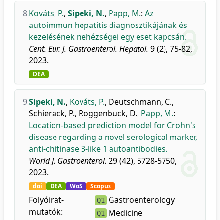
8.
Kováts, P.
,
Sipeki, N.
,
Papp, M.
:
Az
autoimmun hepatitis diagnosztikájának és
kezelésének nehézségei egy eset kapcsán.
Cent. Eur. J. Gastroenterol. Hepatol.
9 (2), 75-82,
2023.
DEA
9.
Sipeki, N.
,
Kováts, P.
,
Deutschmann, C.
,
Schierack, P.
,
Roggenbuck, D.
,
Papp, M.
:
Location-based prediction model for Crohn's
disease regarding a novel serological marker,
anti-chitinase 3-like 1 autoantibodies.
World J. Gastroenterol.
29 (42), 5728-5750,
2023.
doi
DEA
WoS
Scopus
Folyóirat-
Gastroenterology
Q1
mutatók:
Medicine
Q1