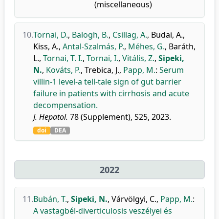
(miscellaneous)
10.
Tornai, D.
,
Balogh, B.
,
Csillag, A.
,
Budai, A.
,
Kiss, A.
,
Antal-Szalmás, P.
,
Méhes, G.
,
Baráth,
L.
,
Tornai, T. I.
,
Tornai, I.
,
Vitális, Z.
,
Sipeki,
N.
,
Kováts, P.
,
Trebica, J.
,
Papp, M.
:
Serum
villin-1 level-a tell-tale sign of gut barrier
failure in patients with cirrhosis and acute
decompensation.
J. Hepatol.
78 (Supplement), S25, 2023.
doi
DEA
2022
11.
Bubán, T.
,
Sipeki, N.
,
Várvölgyi, C.
,
Papp, M.
:
A vastagbél-diverticulosis veszélyei és