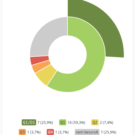
Q1/D1
7 (25,9%)
Q1
16 (59,3%)
Q2
2 (7,4%)
Q3
1 (3,7%)
Q4
1 (3,7%)
nem besorolt
7 (25,9%)