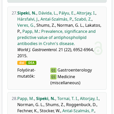
27.
Sipeki, N.
,
Dávida, L.
,
Pályu, E.
,
Altorjay, I.
,
Hársfalvi, J.
,
Antal-Szalmás, P.
,
Szabó, Z.
,
Veres, G.
,
Shums, Z.
,
Norman, G. L.
,
Lakatos,
P.
,
Papp, M.
:
Prevalence, significance and
predictive value of antiphospholipid
antibodies in Crohn's disease.
World J. Gastroenterol.
21 (22), 6952-6964,
2015.
doi
DEA
Folyóirat-
Gastroenterology
Q1
mutatók:
Medicine
Q1
(miscellaneous)
28.
Papp, M.
,
Sipeki, N.
,
Tornai, T. I.
,
Altorjay, I.
,
Norman, G. L.
,
Shums, Z.
,
Roggenbuck, D.
,
Fechner, K.
,
Stocker, W.
,
Antal-Szalmás, P.
,