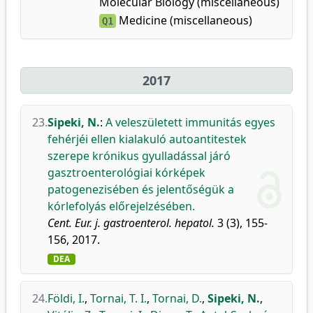
Molecular Biology (miscellaneous)
Medicine (miscellaneous)
Q1
2017
23.
Sipeki, N.
:
A veleszületett immunitás egyes
fehérjéi ellen kialakuló autoantitestek
szerepe krónikus gyulladással járó
gasztroenterológiai kórképek
patogenezisében és jelentőségük a
kórlefolyás előrejelzésében.
Cent. Eur. j. gastroenterol. hepatol.
3 (3), 155-
156, 2017.
DEA
24.
Földi, I.
,
Tornai, T. I.
,
Tornai, D.
,
Sipeki, N.
,