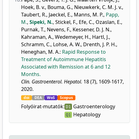
Hoek, B. v.
,
Bouma, G.
,
Nieuwkerk, C. M. J. v.
,
Taubert, R.
,
Jaeckel, E.
,
Manns, M. P.
,
Papp,
M.
,
Sipeki, N.
,
Stickel, F.
,
Efe, C.
,
Ozaslan, E.
,
Purnak, T.
,
Nevens, F.
,
Kessener, D. J. N.
,
Kahraman, A.
,
Wedemeyer, H.
,
Hartl, J.
,
Schramm, C.
,
Lohse, A. W.
,
Drenth, J. P. H.
,
Heneghan, M. A.
:
Rapid Response to
Treatment of Autoimmune Hepatitis
Associated with Remission at 6 and 12
Months.
Clin. Gastroenterol. Hepatol.
18 (7), 1609-1617,
2020.
doi
DEA
WoS
Scopus
Folyóirat-mutatók:
Gastroenterology
D1
Hepatology
Q1