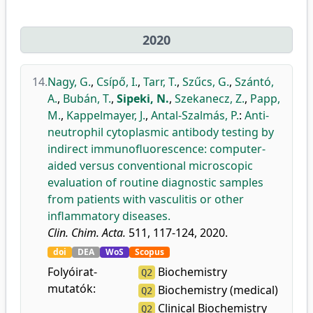
2020
14.
Nagy, G.
,
Csípő, I.
,
Tarr, T.
,
Szűcs, G.
,
Szántó,
A.
,
Bubán, T.
,
Sipeki, N.
,
Szekanecz, Z.
,
Papp,
M.
,
Kappelmayer, J.
,
Antal-Szalmás, P.
:
Anti-
neutrophil cytoplasmic antibody testing by
indirect immunofluorescence: computer-
aided versus conventional microscopic
evaluation of routine diagnostic samples
from patients with vasculitis or other
inflammatory diseases.
Clin. Chim. Acta.
511, 117-124, 2020.
doi
DEA
WoS
Scopus
Folyóirat-
Biochemistry
Q2
mutatók:
Biochemistry (medical)
Q2
Clinical Biochemistry
Q2