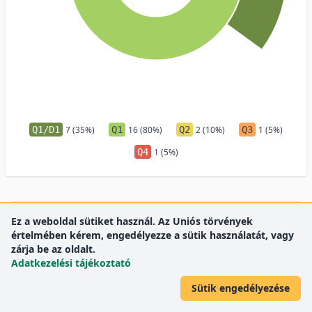
Q1/D1
7 (35%)
Q1
16 (80%)
Q2
2 (10%)
Q3
1 (5%)
Q4
1 (5%)
SCImago kategóriák
Ez a weboldal sütiket használ. Az Uniós törvények
értelmében kérem, engedélyezze a sütik használatát, vagy
Medicine
zárja be az oldalt.
19
Adatkezelési tájékoztató
Biochemistry, Genetics and Molecular Biology
2
Agricultural and Biological Sciences
1
Sütik engedélyezése
Multidisciplinary
1