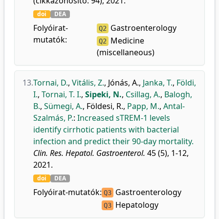
(cikkazonosító: 94), 2021.
doi
DEA
Folyóirat-
Gastroenterology
Q2
mutatók:
Medicine
Q2
(miscellaneous)
13.
Tornai, D.
,
Vitális, Z.
,
Jónás, A.
,
Janka, T.
,
Földi,
I.
,
Tornai, T. I.
,
Sipeki, N.
,
Csillag, A.
,
Balogh,
B.
,
Sümegi, A.
,
Földesi, R.
,
Papp, M.
,
Antal-
Szalmás, P.
:
Increased sTREM-1 levels
identify cirrhotic patients with bacterial
infection and predict their 90-day mortality.
Clin. Res. Hepatol. Gastroenterol.
45 (5), 1-12,
2021.
doi
DEA
Folyóirat-mutatók:
Gastroenterology
Q3
Hepatology
Q3