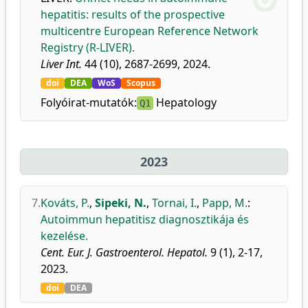
hepatitis: results of the prospective
multicentre European Reference Network
Registry (R-LIVER).
Liver Int.
44 (10), 2687-2699, 2024.
doi
DEA
WoS
Scopus
Folyóirat-mutatók:
Hepatology
Q1
2023
7.
Kováts, P.
,
Sipeki, N.
,
Tornai, I.
,
Papp, M.
:
Autoimmun hepatitisz diagnosztikája és
kezelése.
Cent. Eur. J. Gastroenterol. Hepatol.
9 (1), 2-17,
2023.
doi
DEA