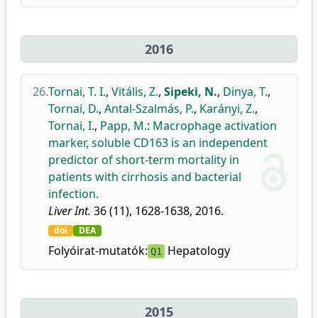
2016
26.
Tornai, T. I.
,
Vitális, Z.
,
Sipeki, N.
,
Dinya, T.
,
Tornai, D.
,
Antal-Szalmás, P.
,
Karányi, Z.
,
Tornai, I.
,
Papp, M.
:
Macrophage activation
marker, soluble CD163 is an independent
predictor of short-term mortality in
patients with cirrhosis and bacterial
infection.
Liver Int.
36 (11), 1628-1638, 2016.
doi
DEA
Folyóirat-mutatók:
Hepatology
Q1
2015