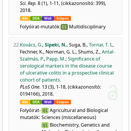
Sci. Rep.
8 (1), 1-11, (cikkazonosító: 399),
2018.
doi
DEA
WoS
Scopus
Folyóirat-mutatók:
Multidisciplinary
D1
22.
Kovács, G.
,
Sipeki, N.
,
Suga, B.
,
Tornai, T. I.
,
Fechner, K.
,
Norman, G. L.
,
Shums, Z.
,
Antal-
Szalmás, P.
,
Papp, M.
:
Significance of
serological markers in the disease course
of ulcerative colitis in a prospective clinical
cohort of patients.
PLoS One.
13 (3), 1-18, (cikkazonosító:
0194166), 2018.
doi
DEA
WoS
Scopus
Folyóirat-
Agricultural and Biological
Q1
mutatók:
Sciences (miscellaneous)
Biochemistry, Genetics and
Q1