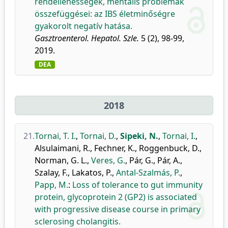
rendellenességek, mentális problémák
összefüggései: az IBS életminőségre
gyakorolt negatív hatása.
Gasztroenterol. Hepatol. Szle.
5 (2), 98-99,
2019.
DEA
2018
21.
Tornai, T. I.
,
Tornai, D.
,
Sipeki, N.
,
Tornai, I.
,
Alsulaimani, R.
,
Fechner, K.
,
Roggenbuck, D.
,
Norman, G. L.
,
Veres, G.
,
Pár, G.
,
Pár, A.
,
Szalay, F.
,
Lakatos, P.
,
Antal-Szalmás, P.
,
Papp, M.
:
Loss of tolerance to gut immunity
protein, glycoprotein 2 (GP2) is associated
with progressive disease course in primary
sclerosing cholangitis.