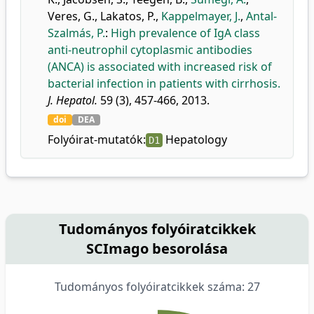
Veres, G.
,
Lakatos, P.
,
Kappelmayer, J.
,
Antal-
Szalmás, P.
:
High prevalence of IgA class
anti-neutrophil cytoplasmic antibodies
(ANCA) is associated with increased risk of
bacterial infection in patients with cirrhosis.
J. Hepatol.
59 (3), 457-466, 2013.
doi
DEA
Folyóirat-mutatók:
Hepatology
D1
Tudományos folyóiratcikkek
SCImago besorolása
Tudományos folyóiratcikkek száma: 27