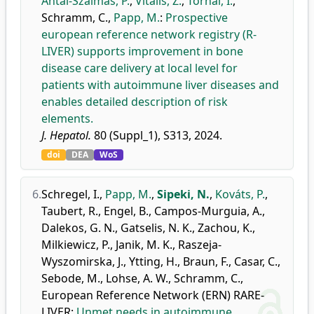
Antal-Szalmás, P.
,
Vitális, Z.
,
Tornai, I.
,
Schramm, C.
,
Papp, M.
:
Prospective
european reference network registry (R-
LIVER) supports improvement in bone
disease care delivery at local level for
patients with autoimmune liver diseases and
enables detailed description of risk
elements.
J. Hepatol.
80 (Suppl_1), S313, 2024.
doi
DEA
WoS
6.
Schregel, I.
,
Papp, M.
,
Sipeki, N.
,
Kováts, P.
,
Taubert, R.
,
Engel, B.
,
Campos-Murguia, A.
,
Dalekos, G. N.
,
Gatselis, N. K.
,
Zachou, K.
,
Milkiewicz, P.
,
Janik, M. K.
,
Raszeja-
Wyszomirska, J.
,
Ytting, H.
,
Braun, F.
,
Casar, C.
,
Sebode, M.
,
Lohse, A. W.
,
Schramm, C.
,
European Reference Network (ERN) RARE-
LIVER
:
Unmet needs in autoimmune