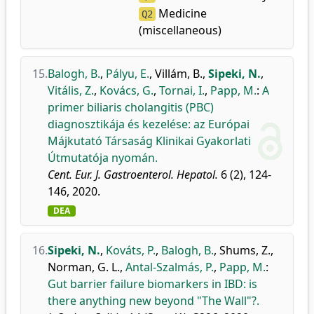
Medicine
Q2
(miscellaneous)
15.
Balogh, B.
,
Pályu, E.
,
Villám, B.
,
Sipeki, N.
,
Vitális, Z.
,
Kovács, G.
,
Tornai, I.
,
Papp, M.
:
A
primer biliaris cholangitis (PBC)
diagnosztikája és kezelése: az Európai
Májkutató Társaság Klinikai Gyakorlati
Útmutatója nyomán.
Cent. Eur. J. Gastroenterol. Hepatol.
6 (2), 124-
146, 2020.
DEA
16.
Sipeki, N.
,
Kováts, P.
,
Balogh, B.
,
Shums, Z.
,
Norman, G. L.
,
Antal-Szalmás, P.
,
Papp, M.
:
Gut barrier failure biomarkers in IBD: is
there anything new beyond "The Wall"?.