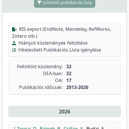
szűrhető publikációs lista
RIS export (EndNote, Mendeley, RefWorks,
Zotero stb.)
Hiányzó közlemények feltöltése
Hitelesített Publikációs Lista igénylése
Feltöltött közlemény:
32
DEA-ban:
32
OA:
17
Publikációs időszak:
2013-2026
2026
1.
Tornai, D.
,
Balogh, B.
,
Csillag, A.
,
Budai, A.
,