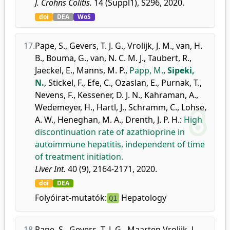
J. Crohns Colitis.
14 (Suppl1), S296, 2020.
doi
DEA
WoS
17.
Pape, S.
,
Gevers, T. J. G.
,
Vrolijk, J. M.
,
van, H.
B.
,
Bouma, G.
,
van, N. C. M. J.
,
Taubert, R.
,
Jaeckel, E.
,
Manns, M. P.
,
Papp, M.
,
Sipeki,
N.
,
Stickel, F.
,
Efe, C.
,
Ozaslan, E.
,
Purnak, T.
,
Nevens, F.
,
Kessener, D. J. N.
,
Kahraman, A.
,
Wedemeyer, H.
,
Hartl, J.
,
Schramm, C.
,
Lohse,
A. W.
,
Heneghan, M. A.
,
Drenth, J. P. H.
:
High
discontinuation rate of azathioprine in
autoimmune hepatitis, independent of time
of treatment initiation.
Liver Int.
40 (9), 2164-2171, 2020.
doi
DEA
Folyóirat-mutatók:
Hepatology
Q1
18.
Pape, S.
,
Gevers, T. J. G.
,
Maarten Vrolijk, J.
,