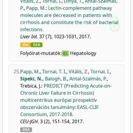
Vitális, Z.
,
Tornai, I.
,
Dinya, T.
,
Antal-Szalmás,
P.
,
Papp, M.
:
Lectin-complement pathway
molecules are decreased in patients with
cirrhosis and constitute the risk of bacterial
infections.
Liver Int.
37 (7), 1023-1031, 2017.
doi
DEA
Folyóirat-mutatók:
Hepatology
Q1
25.
Papp, M.
,
Tornai, T. I.
,
Vitális, Z.
,
Tornai, I.
,
Sipeki, N.
,
Balogh, B.
,
Antal-Szalmás, P.
,
Trebica, J.
:
PREDICT (Predicting Acute-on-
Chronic Liver Failure in Cirrhosis)
multicentrikus európai prospektív
obszervációs tanulmány: EASL-CLIF
Consortium, 2017-2018.
CEU-JGH.
3 (2), 151-154, 2017.
DEA