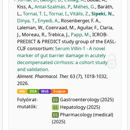
Kiss, A.
,
Antal-Szalmás, P.
,
Méhes, G.
,
Baráth,
L.
,
Tornai, T. I.
,
Tornai, I.
,
Vitális, Z.
,
Sipeki, N.
,
Dinya, T.
,
Enyedi, A.
,
Rosenberger, F. A.
,
Laleman, W.
,
Coenraad, M.
,
Aguilar, F.
,
Claria,
J.
,
Moreau, R.
,
Trebica, J.
,
Papp, M.
,
ICROB-
PREDICT & PREDICT study group of the EASL-
CLIF consortium
:
Serum Villin-1 - A novel
marker of gut barrier damage in acutely
decompensated cirrhosis: a cohort study
and validation.
Aliment. Pharmacol. Ther.
63 (7), 1018-1032,
2026.
doi
DEA
WoS
Scopus
Folyóirat-
Gastroenterology (2025)
D1
mutatók:
Hepatology (2025)
Q1
Pharmacology (medical)
D1
(2025)