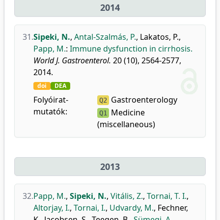
2014
31.
Sipeki, N.
,
Antal-Szalmás, P.
,
Lakatos, P.
,
Papp, M.
:
Immune dysfunction in cirrhosis.
World J. Gastroenterol.
20 (10), 2564-2577,
2014.
doi
DEA
Folyóirat-
Gastroenterology
Q2
mutatók:
Medicine
Q1
(miscellaneous)
2013
32.
Papp, M.
,
Sipeki, N.
,
Vitális, Z.
,
Tornai, T. I.
,
Altorjay, I.
,
Tornai, I.
,
Udvardy, M.
,
Fechner,
K.
,
Jacobsen, S.
,
Teegen, B.
,
Sümegi, A.
,