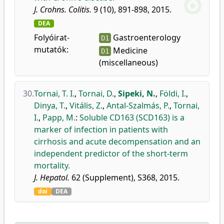
J. Crohns. Colitis.
9 (10), 891-898, 2015.
DEA
Folyóirat-
Gastroenterology
D1
mutatók:
Medicine
D1
(miscellaneous)
30.
Tornai, T. I.
,
Tornai, D.
,
Sipeki, N.
,
Földi, I.
,
Dinya, T.
,
Vitális, Z.
,
Antal-Szalmás, P.
,
Tornai,
I.
,
Papp, M.
:
Soluble CD163 (SCD163) is a
marker of infection in patients with
cirrhosis and acute decompensation and an
independent predictor of the short-term
mortality.
J. Hepatol.
62 (Supplement), S368, 2015.
doi
DEA