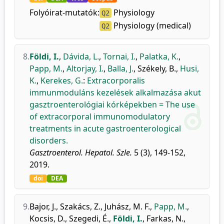
Folyóirat-mutatók:
Physiology
Q2
Physiology (medical)
Q2
8.
Földi, I.
,
Dávida, L.
,
Tornai, I.
,
Palatka, K.
,
Papp, M.
,
Altorjay, I.
,
Balla, J.
,
Székely, B.
,
Husi,
K.
,
Kerekes, G.
:
Extracorporalis
immunmoduláns kezelések alkalmazása akut
gasztroenterológiai kórképekben = The use
of extracorporal immunomodulatory
treatments in acute gastroenterological
disorders.
Gasztroenterol. Hepatol. Szle.
5 (3), 149-152,
2019.
doi
DEA
9.
Bajor, J.
,
Szakács, Z.
,
Juhász, M. F.
,
Papp, M.
,
Kocsis, D.
,
Szegedi, É.
,
Földi, I.
,
Farkas, N.
,