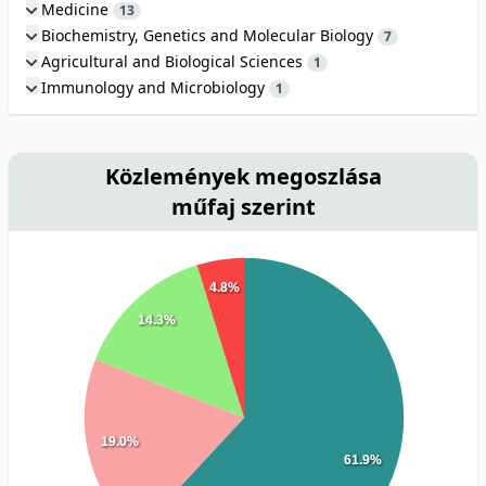
Medicine
13
Biochemistry, Genetics and Molecular Biology
7
Agricultural and Biological Sciences
1
Immunology and Microbiology
1
Közlemények megoszlása
műfaj szerint
4.8%
14.3%
19.0%
61.9%