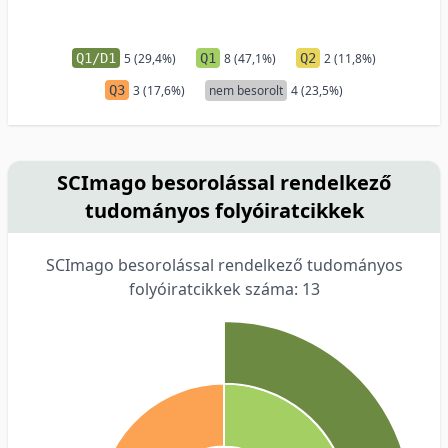
Q1/D1
5 (29,4%)
Q1
8 (47,1%)
Q2
2 (11,8%)
Q3
3 (17,6%)
nem besorolt
4 (23,5%)
SCImago besorolással rendelkező
tudományos folyóiratcikkek
SCImago besorolással rendelkező tudományos
folyóiratcikkek száma: 13