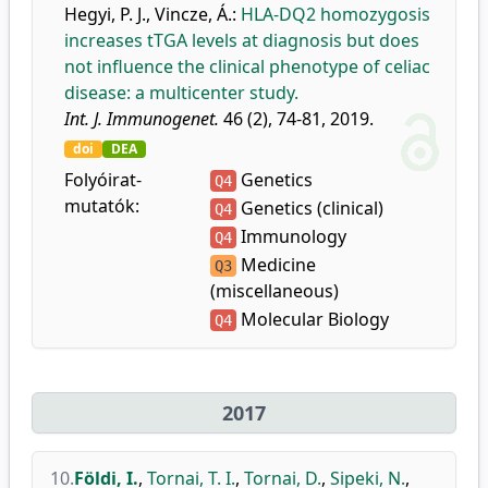
Hegyi, P. J.
,
Vincze, Á.
:
HLA-DQ2 homozygosis
increases tTGA levels at diagnosis but does
not influence the clinical phenotype of celiac
disease: a multicenter study.
Int. J. Immunogenet.
46 (2), 74-81, 2019.
doi
DEA
Folyóirat-
Genetics
Q4
mutatók:
Genetics (clinical)
Q4
Immunology
Q4
Medicine
Q3
(miscellaneous)
Molecular Biology
Q4
2017
10.
Földi, I.
,
Tornai, T. I.
,
Tornai, D.
,
Sipeki, N.
,