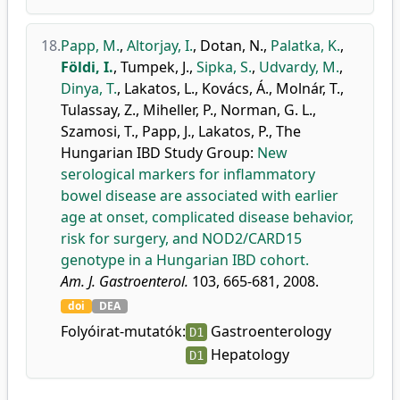
18.
Papp, M.
,
Altorjay, I.
,
Dotan, N.
,
Palatka, K.
,
Földi, I.
,
Tumpek, J.
,
Sipka, S.
,
Udvardy, M.
,
Dinya, T.
,
Lakatos, L.
,
Kovács, Á.
,
Molnár, T.
,
Tulassay, Z.
,
Miheller, P.
,
Norman, G. L.
,
Szamosi, T.
,
Papp, J.
,
Lakatos, P.
,
The
Hungarian IBD Study Group
:
New
serological markers for inflammatory
bowel disease are associated with earlier
age at onset, complicated disease behavior,
risk for surgery, and NOD2/CARD15
genotype in a Hungarian IBD cohort.
Am. J. Gastroenterol.
103, 665-681, 2008.
doi
DEA
Folyóirat-mutatók:
Gastroenterology
D1
Hepatology
D1