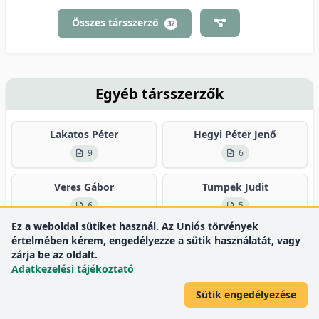
Összes társszerző
32
Egyéb társszerzők
Lakatos Péter
Hegyi Péter Jenő
9
6
Veres Gábor
Tumpek Judit
6
5
Ez a weboldal sütiket használ. Az Uniós törvények
Vincze Áron
Bajor Judit
értelmében kérem, engedélyezze a sütik használatát, vagy
zárja be az oldalt.
5
4
Adatkezelési tájékoztató
Sütik engedélyezése
Összes társszerző
110