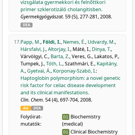
vizsgálata gyermekkori és felnőttkori
primer szklerotizáló cholangitisben.
Gyermekgyógyászat.
59 (5), 277-281, 2008.
DEA
17.
Papp, M.
,
Földi, I.
,
Nemes, É.
,
Udvardy, M.
,
Hársfalvi, J.
,
Altorjay, I.
,
Máté, I.
,
Dinya, T.
,
Várvölgyi, C.
,
Barta, Z.
,
Veres, G.
,
Lakatos, P.
,
Tumpek, J.
,
Tóth, L.
,
Szathmári, E.
,
Kapitány,
A.
,
Gyetvai, Á.
,
Korponay-Szabó, I.
:
Haptoglobin polymorphism: a novel genetic
risk factor for celiac disease development
and its clinical manifestations.
Clin. Chem.
54 (4), 697-704, 2008.
doi
DEA
Folyóirat-
Biochemistry
D1
mutatók:
(medical)
Clinical Biochemistry
D1