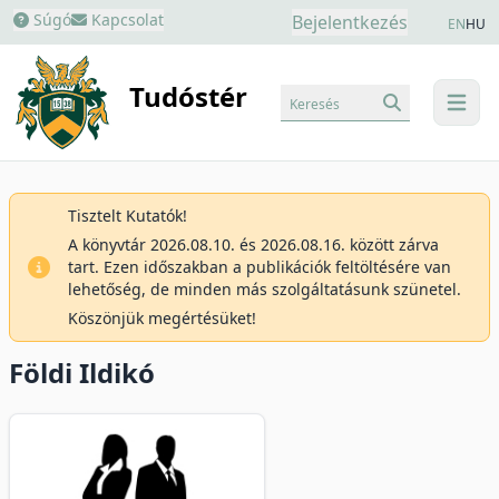
Súgó
Kapcsolat
Bejelentkezés
EN
HU
Tudóstér
Keresés
menu
Tisztelt Kutatók!
A könyvtár 2026.08.10. és 2026.08.16. között zárva
tart. Ezen időszakban a publikációk feltöltésére van
lehetőség, de minden más szolgáltatásunk szünetel.
Köszönjük megértésüket!
Földi Ildikó