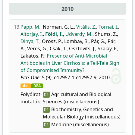
2010
13.
Papp, M.
,
Norman, G. L.
,
Vitális, Z.
,
Tornai, I.
,
Altorjay, I.
,
Földi, I.
,
Udvardy, M.
,
Shums, Z.
,
Dinya, T.
,
Orosz, P.
,
Lombay, B.
,
Pár, G.
,
Pár,
A.
,
Veres, G.
,
Csak, T.
,
Osztovits, J.
,
Szalay, F.
,
Lakatos, P.
:
Presence of Anti-Microbial
Antibodies in Liver Cirrhosis: a Tell-Tale Sign
of Compromised Immunity?.
PloS One.
5 (9), e12957-1-e12957-9, 2010.
doi
DEA
Folyóirat-
Agricultural and Biological
D1
mutatók:
Sciences (miscellaneous)
Biochemistry, Genetics and
D1
Molecular Biology (miscellaneous)
Medicine (miscellaneous)
D1