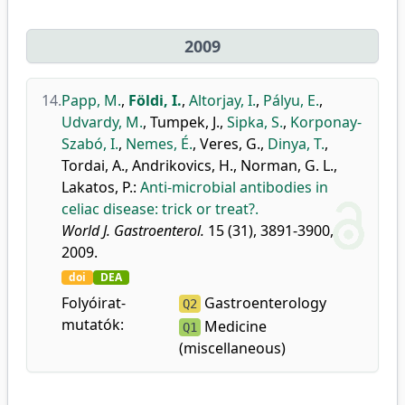
2009
14.
Papp, M.
,
Földi, I.
,
Altorjay, I.
,
Pályu, E.
,
Udvardy, M.
,
Tumpek, J.
,
Sipka, S.
,
Korponay-
Szabó, I.
,
Nemes, É.
,
Veres, G.
,
Dinya, T.
,
Tordai, A.
,
Andrikovics, H.
,
Norman, G. L.
,
Lakatos, P.
:
Anti-microbial antibodies in
celiac disease: trick or treat?.
World J. Gastroenterol.
15 (31), 3891-3900,
2009.
doi
DEA
Folyóirat-
Gastroenterology
Q2
mutatók:
Medicine
Q1
(miscellaneous)