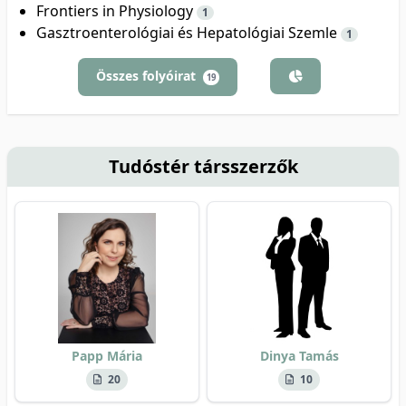
Frontiers in Physiology
1
Gasztroenterológiai és Hepatológiai Szemle
1
Összes folyóirat
19
Tudóstér társszerzők
Papp Mária
Dinya Tamás
20
10