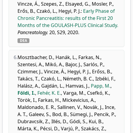
Vincze, Á.
,
Szepes, Z.
,
Elsayed, G.
,
Mosler, P.
,
Erős, B.
,
Czakó, L.
,
Hegyi, P. J.
:
Early Phase of
Chronic Pancreatitis: results of the First 20
Months of the GOULASH-PLUS Clinical Study.
Pancreatology.
20, S29, 2020.
DEA
6.
Mosztbacher, D.
,
Hanák, L.
,
Farkas, N.
,
Szentesi, A.
,
Mikó, A.
,
Bajor, J.
,
Sarlós, P.
,
Czimmer, J.
,
Vincze, Á.
,
Hegyi, P. J.
,
Erőss, B.
,
Takács, T.
,
Czakó, L.
,
Németh, B. C.
,
Izbéki, F.
,
Halász, A.
,
Gajdán, L.
,
Hamvas, J.
,
Papp, M.
,
Földi, I.
,
Fehér, K. E.
,
Varga, M.
,
Csefkó, K.
,
Török, I.
,
Farkas, H.
,
Mickevicius, A.
,
Maldonado, E. R.
,
Sallinen, V.
,
Novák, J.
,
Ince,
A. T.
,
Galeev, S.
,
Bod, B.
,
Sümegi, J.
,
Pencik, P.
,
Dubravcsik, Z.
,
Illés, D.
,
Gódi, S.
,
Kui, B.
,
Márta, K.
,
Pécsi, D.
,
Varjú, P.
,
Szakács, Z.
,