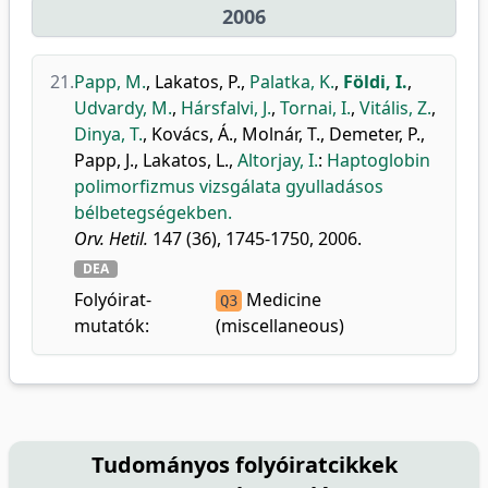
2006
21.
Papp, M.
,
Lakatos, P.
,
Palatka, K.
,
Földi, I.
,
Udvardy, M.
,
Hársfalvi, J.
,
Tornai, I.
,
Vitális, Z.
,
Dinya, T.
,
Kovács, Á.
,
Molnár, T.
,
Demeter, P.
,
Papp, J.
,
Lakatos, L.
,
Altorjay, I.
:
Haptoglobin
polimorfizmus vizsgálata gyulladásos
bélbetegségekben.
Orv. Hetil.
147 (36), 1745-1750, 2006.
DEA
Folyóirat-
Medicine
Q3
mutatók:
(miscellaneous)
Tudományos folyóiratcikkek