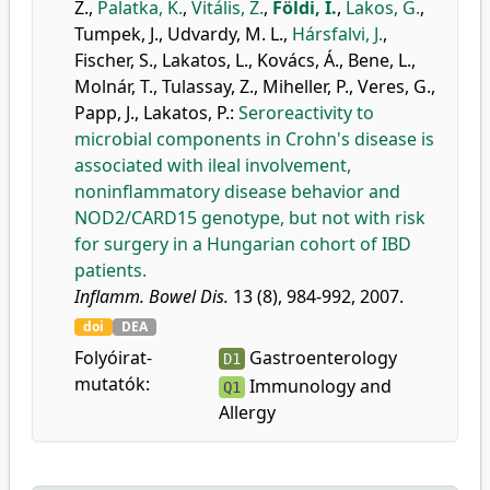
Z.
,
Palatka, K.
,
Vitális, Z.
,
Földi, I.
,
Lakos, G.
,
Tumpek, J.
,
Udvardy, M. L.
,
Hársfalvi, J.
,
Fischer, S.
,
Lakatos, L.
,
Kovács, Á.
,
Bene, L.
,
Molnár, T.
,
Tulassay, Z.
,
Miheller, P.
,
Veres, G.
,
Papp, J.
,
Lakatos, P.
:
Seroreactivity to
microbial components in Crohn's disease is
associated with ileal involvement,
noninflammatory disease behavior and
NOD2/CARD15 genotype, but not with risk
for surgery in a Hungarian cohort of IBD
patients.
Inflamm. Bowel Dis.
13 (8), 984-992, 2007.
doi
DEA
Folyóirat-
Gastroenterology
D1
mutatók:
Immunology and
Q1
Allergy