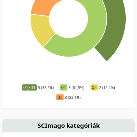
Q1/D1
5 (38,5%)
Q1
8 (61,5%)
Q2
2 (15,4%)
Q3
3 (23,1%)
SCImago kategóriák