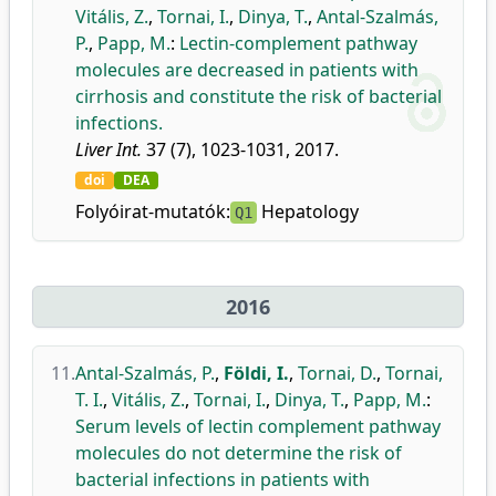
Vitális, Z.
,
Tornai, I.
,
Dinya, T.
,
Antal-Szalmás,
P.
,
Papp, M.
:
Lectin-complement pathway
molecules are decreased in patients with
cirrhosis and constitute the risk of bacterial
infections.
Liver Int.
37 (7), 1023-1031, 2017.
doi
DEA
Folyóirat-mutatók:
Hepatology
Q1
2016
11.
Antal-Szalmás, P.
,
Földi, I.
,
Tornai, D.
,
Tornai,
T. I.
,
Vitális, Z.
,
Tornai, I.
,
Dinya, T.
,
Papp, M.
:
Serum levels of lectin complement pathway
molecules do not determine the risk of
bacterial infections in patients with