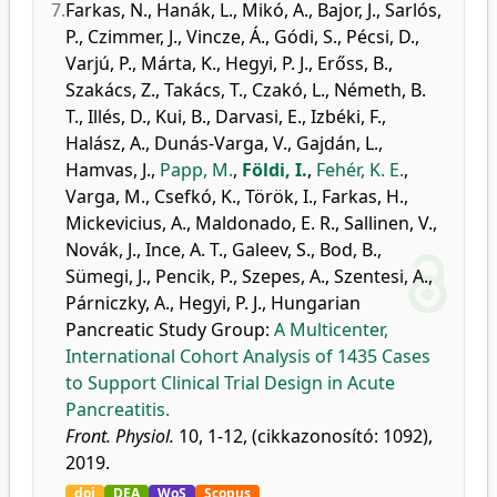
7.
Farkas, N.
,
Hanák, L.
,
Mikó, A.
,
Bajor, J.
,
Sarlós,
P.
,
Czimmer, J.
,
Vincze, Á.
,
Gódi, S.
,
Pécsi, D.
,
Varjú, P.
,
Márta, K.
,
Hegyi, P. J.
,
Erőss, B.
,
Szakács, Z.
,
Takács, T.
,
Czakó, L.
,
Németh, B.
T.
,
Illés, D.
,
Kui, B.
,
Darvasi, E.
,
Izbéki, F.
,
Halász, A.
,
Dunás-Varga, V.
,
Gajdán, L.
,
Hamvas, J.
,
Papp, M.
,
Földi, I.
,
Fehér, K. E.
,
Varga, M.
,
Csefkó, K.
,
Török, I.
,
Farkas, H.
,
Mickevicius, A.
,
Maldonado, E. R.
,
Sallinen, V.
,
Novák, J.
,
Ince, A. T.
,
Galeev, S.
,
Bod, B.
,
Sümegi, J.
,
Pencik, P.
,
Szepes, A.
,
Szentesi, A.
,
Párniczky, A.
,
Hegyi, P. J.
,
Hungarian
Pancreatic Study Group
:
A Multicenter,
International Cohort Analysis of 1435 Cases
to Support Clinical Trial Design in Acute
Pancreatitis.
Front. Physiol.
10, 1-12, (cikkazonosító: 1092),
2019.
doi
DEA
WoS
Scopus