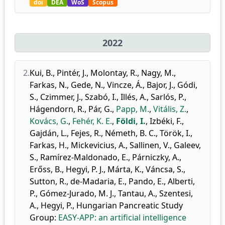
doi
DEA
WoS
Scopus
2022
2.
Kui, B.
,
Pintér, J.
,
Molontay, R.
,
Nagy, M.
,
Farkas, N.
,
Gede, N.
,
Vincze, Á.
,
Bajor, J.
,
Gódi,
S.
,
Czimmer, J.
,
Szabó, I.
,
Illés, A.
,
Sarlós, P.
,
Hágendorn, R.
,
Pár, G.
,
Papp, M.
,
Vitális, Z.
,
Kovács, G.
,
Fehér, K. E.
,
Földi, I.
,
Izbéki, F.
,
Gajdán, L.
,
Fejes, R.
,
Németh, B. C.
,
Török, I.
,
Farkas, H.
,
Mickevicius, A.
,
Sallinen, V.
,
Galeev,
S.
,
Ramírez-Maldonado, E.
,
Párniczky, A.
,
Erőss, B.
,
Hegyi, P. J.
,
Márta, K.
,
Váncsa, S.
,
Sutton, R.
,
de-Madaria, E.
,
Pando, E.
,
Alberti,
P.
,
Gómez-Jurado, M. J.
,
Tantau, A.
,
Szentesi,
A.
,
Hegyi, P.
,
Hungarian Pancreatic Study
Group
:
EASY-APP: an artificial intelligence