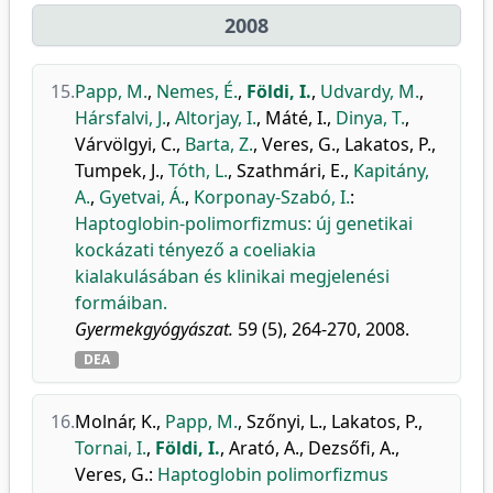
2008
15.
Papp, M.
,
Nemes, É.
,
Földi, I.
,
Udvardy, M.
,
Hársfalvi, J.
,
Altorjay, I.
,
Máté, I.
,
Dinya, T.
,
Várvölgyi, C.
,
Barta, Z.
,
Veres, G.
,
Lakatos, P.
,
Tumpek, J.
,
Tóth, L.
,
Szathmári, E.
,
Kapitány,
A.
,
Gyetvai, Á.
,
Korponay-Szabó, I.
:
Haptoglobin-polimorfizmus: új genetikai
kockázati tényező a coeliakia
kialakulásában és klinikai megjelenési
formáiban.
Gyermekgyógyászat.
59 (5), 264-270, 2008.
DEA
16.
Molnár, K.
,
Papp, M.
,
Szőnyi, L.
,
Lakatos, P.
,
Tornai, I.
,
Földi, I.
,
Arató, A.
,
Dezsőfi, A.
,
Veres, G.
:
Haptoglobin polimorfizmus