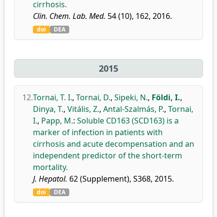
cirrhosis.
Clin. Chem. Lab. Med.
54 (10), 162, 2016.
doi
DEA
2015
12.
Tornai, T. I.
,
Tornai, D.
,
Sipeki, N.
,
Földi, I.
,
Dinya, T.
,
Vitális, Z.
,
Antal-Szalmás, P.
,
Tornai,
I.
,
Papp, M.
:
Soluble CD163 (SCD163) is a
marker of infection in patients with
cirrhosis and acute decompensation and an
independent predictor of the short-term
mortality.
J. Hepatol.
62 (Supplement), S368, 2015.
doi
DEA