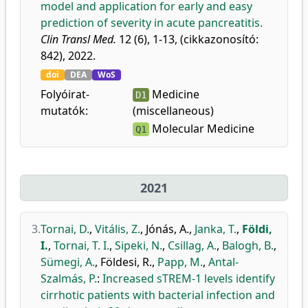
model and application for early and easy
prediction of severity in acute pancreatitis.
Clin Transl Med.
12 (6), 1-13, (cikkazonosító:
842), 2022.
doi
DEA
WoS
Folyóirat-
Medicine
D1
mutatók:
(miscellaneous)
Molecular Medicine
Q1
2021
3.
Tornai, D.
,
Vitális, Z.
,
Jónás, A.
,
Janka, T.
,
Földi,
I.
,
Tornai, T. I.
,
Sipeki, N.
,
Csillag, A.
,
Balogh, B.
,
Sümegi, A.
,
Földesi, R.
,
Papp, M.
,
Antal-
Szalmás, P.
:
Increased sTREM-1 levels identify
cirrhotic patients with bacterial infection and