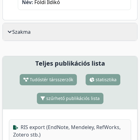
Név:
Földi Ildikó
Szakma
Teljes publikációs lista
Tudóstér társszerzők
statisztika
szűrhető publikációs lista
RIS export (EndNote, Mendeley, RefWorks,
Zotero stb.)