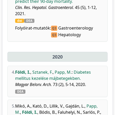
predict their 90-day mortality.
Clin. Res. Hepatol. Gastroenterol.
45 (5), 1-12,
2021.
doi
DEA
Folyóirat-mutatók:
Gastroenterology
Q3
Hepatology
Q3
2020
4.
Földi, I.
,
Sztanek, F.
,
Papp, M.
:
Diabetes
mellitus kezelése májbetegekben.
Magyar Belorv. Arch.
73 (2), 5-14, 2020.
DEA
5.
Mikó, A.
,
Kató, D.
,
Lillik, V.
,
Gajdán, L.
,
Papp,
M.
,
Földi, I.
,
Bódis, B.
,
Faluhelyi, N.
,
Sarlós, P.
,