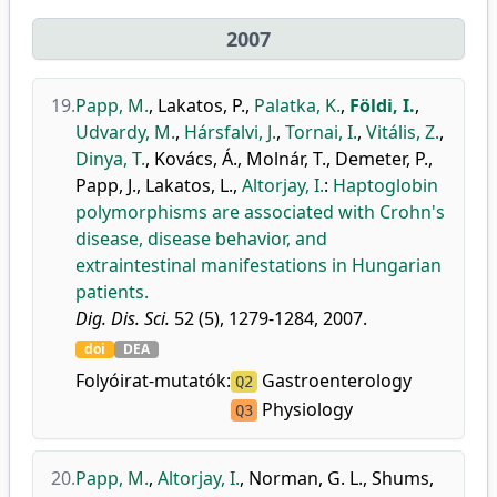
2007
19.
Papp, M.
,
Lakatos, P.
,
Palatka, K.
,
Földi, I.
,
Udvardy, M.
,
Hársfalvi, J.
,
Tornai, I.
,
Vitális, Z.
,
Dinya, T.
,
Kovács, Á.
,
Molnár, T.
,
Demeter, P.
,
Papp, J.
,
Lakatos, L.
,
Altorjay, I.
:
Haptoglobin
polymorphisms are associated with Crohn's
disease, disease behavior, and
extraintestinal manifestations in Hungarian
patients.
Dig. Dis. Sci.
52 (5), 1279-1284, 2007.
doi
DEA
Folyóirat-mutatók:
Gastroenterology
Q2
Physiology
Q3
20.
Papp, M.
,
Altorjay, I.
,
Norman, G. L.
,
Shums,