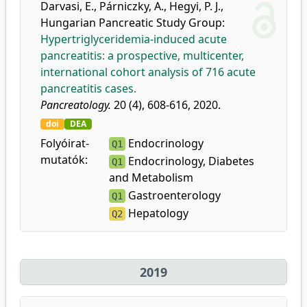
Darvasi, E.
,
Párniczky, A.
,
Hegyi, P. J.
,
Hungarian Pancreatic Study Group
:
Hypertriglyceridemia-induced acute
pancreatitis: a prospective, multicenter,
international cohort analysis of 716 acute
pancreatitis cases.
Pancreatology.
20 (4), 608-616, 2020.
doi
DEA
Folyóirat-
Endocrinology
Q1
mutatók:
Endocrinology, Diabetes
Q1
and Metabolism
Gastroenterology
Q1
Hepatology
Q2
2019