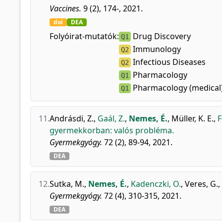
Vaccines.
9 (2), 174-, 2021.
doi
DEA
Folyóirat-mutatók:
Drug Discovery
Q1
Immunology
Q2
Infectious Diseases
Q2
Pharmacology
Q1
Pharmacology (medical
Q1
11.
Andrásdi, Z.
,
Gaál, Z.
,
Nemes, É.
,
Müller, K. E.
,
F
gyermekkorban: valós probléma.
Gyermekgyógy.
72 (2), 89-94, 2021.
DEA
12.
Sutka, M.
,
Nemes, É.
,
Kadenczki, O.
,
Veres, G.
,
Gyermekgyógy.
72 (4), 310-315, 2021.
DEA