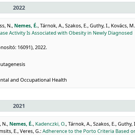
2022
ss, N.
,
Nemes, É.
,
Tárnok, A.
,
Szakos, E.
,
Guthy, I.
,
Kovács, M.
ase Activity Is Associated with Obesity in Newly Diagnosed
onosító: 16091), 2022.
Mutagenesis
ntal and Occupational Health
2021
, N.
,
Nemes, É.
,
Kadenczki, O.
,
Tárnok, A.
,
Szakos, E.
,
Guthy, I
sits, E.
,
Veres, G.
:
Adherence to the Porto Criteria Based o