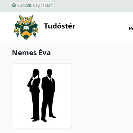
Súgó
Kapcsolat
Tudóstér
P
Nemes Éva