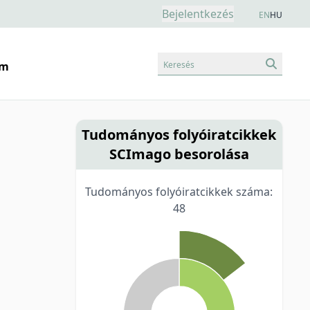
Bejelentkezés
EN
HU
Keresés
am
Tudományos folyóiratcikkek
SCImago besorolása
Tudományos folyóiratcikkek száma:
48