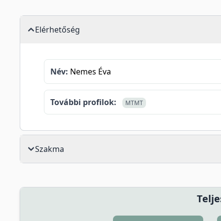
Elérhetőség
Név:
Nemes Éva
További profilok:
MTMT
Szakma
Telje