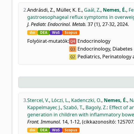
2.
Andrásdi, Z.
,
Müller, K. E.
,
Gaál, Z.
,
Nemes, É.
,
Fe
gastroesophageal reflux symptoms in overweig
J. Pediatr. Endocrinol. Metab.
37 (1), 27-32, 2024.
doi
DEA
WoS
Scopus
Folyóirat-mutatók:
Endocrinology
Q4
Endocrinology, Diabetes
Q3
Pediatrics, Perinatology 
Q2
3.
Stercel, V.
,
Lóczi, L.
,
Kadenczki, O.
,
Nemes, É.
,
Na
Kappelmayer, J.
,
Szabó, T.
,
Bagoly, Z.
:
Effect of 
generation in children with inflammatory bowe
Front. Immunol.
14, 1-12, (cikkazonosító: 125707
doi
DEA
WoS
Scopus