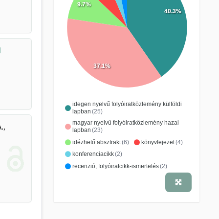
9.7%
40.3%
d
37.1%
idegen nyelvű folyóiratközlemény külföldi
lapban
(25)
magyar nyelvű folyóiratközlemény hazai
.
,
lapban
(23)
idézhető absztrakt
(6)
könyvfejezet
(4)
konferenciacikk
(2)
recenzió, folyóiratcikk-ismertetés
(2)