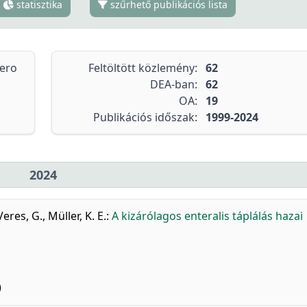
statisztika
szűrhető publikációs lista
tero
Feltöltött közlemény:
62
DEA-ban:
62
OA:
19
Publikációs időszak:
1999-2024
2024
Veres, G.
,
Müller, K. E.
:
A kizárólagos enteralis táplálás hazai
)