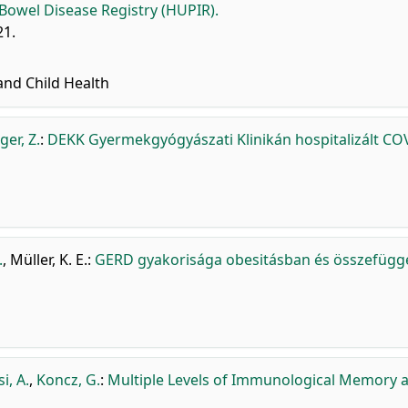
Bowel Disease Registry (HUPIR).
21.
and Child Health
ger, Z.
:
DEKK Gyermekgyógyászati Klinikán hospitalizált CO
.
,
Müller, K. E.
:
GERD gyakorisága obesitásban és összefügg
i, A.
,
Koncz, G.
:
Multiple Levels of Immunological Memory 