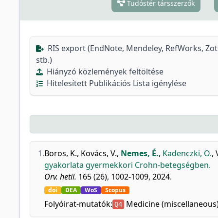
Tudóstér társszerzők
RIS export (EndNote, Mendeley, RefWorks, Zo
stb.)
Hiányzó közlemények feltöltése
Hitelesített Publikációs Lista igénylése
1.
Boros, K.
,
Kovács, V.
,
Nemes, É.
,
Kadenczki, O.
,
gyakorlata gyermekkori Crohn-betegségben.
Orv. hetil.
165 (26), 1002-1009, 2024.
doi
DEA
WoS
Scopus
Folyóirat-mutatók:
Medicine (miscellaneous
Q4