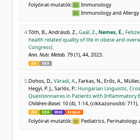
Folyóirat-mutatók:
Immunology
Q1
Immunology and Allergy
Q1
4.
Tóth, B.
,
Andrásdi, Z.
,
Gaál, Z.
,
Nemes, É.
,
Felsze
health related quality of life in obese and ov
Congress).
Ann. Nutr. Metab.
79 (1), 44, 2023.
doi
DEA
5.
Dohos, D.
,
Váradi, A.
,
Farkas, N.
,
Erős, A.
,
Müller,
Hegyi, P. J.
,
Sarlós, P.
:
Hungarian Linguistic, Cros
Questionnaires in Patients with Inflammatory 
Children-Basel.
10 (4), 1-14, (cikkazonosító: 711),
doi
DEA
WoS
Scopus
Folyóirat-mutatók:
Pediatrics, Perinatology 
Q2