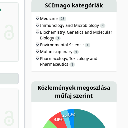
SCImago kategóriák
h
Medicine
25
Immunology and Microbiology
4
Biochemistry, Genetics and Molecular
Biology
3
Environmental Science
1
Multidisciplinary
1
Pharmacology, Toxicology and
Pharmaceutics
1
Közlemények megoszlása
műfaj szerint
3.2%
3.2%
6.5%