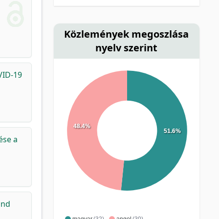
Közlemények megoszlása
nyelv szerint
VID-19
48.4%
51.6%
ése a
and
magyar
(32)
angol
(30)