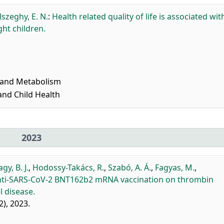
lszeghy, E. N.
:
Health related quality of life is associated wit
ht children.
 and Metabolism
and Child Health
2023
gy, B. J.
,
Hodossy-Takács, R.
,
Szabó, A. Á.
,
Fagyas, M.
,
anti-SARS-CoV-2 BNT162b2 mRNA vaccination on thrombin
l disease.
2), 2023.