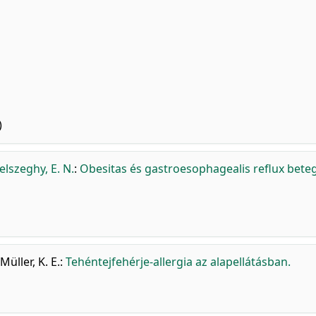
)
elszeghy, E. N.
:
Obesitas és gastroesophagealis reflux bete
Müller, K. E.
:
Tehéntejfehérje-allergia az alapellátásban.