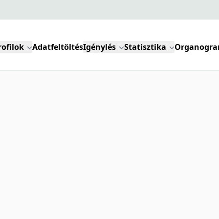
rofilok
Adatfeltöltés
Igénylés
Statisztika
Organogr