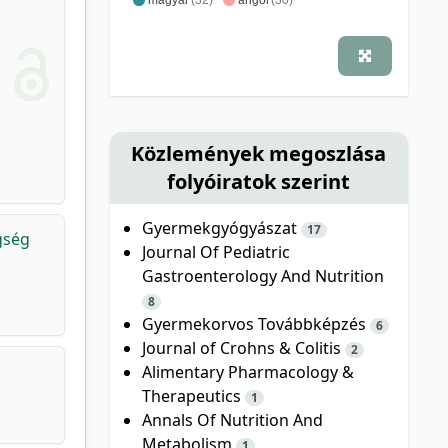
Közlemények megoszlása
folyóiratok szerint
Gyermekgyógyászat
17
gség
Journal Of Pediatric
Gastroenterology And Nutrition
8
Gyermekorvos Továbbképzés
6
Journal of Crohns & Colitis
2
Alimentary Pharmacology &
Therapeutics
1
Annals Of Nutrition And
Metabolism
1