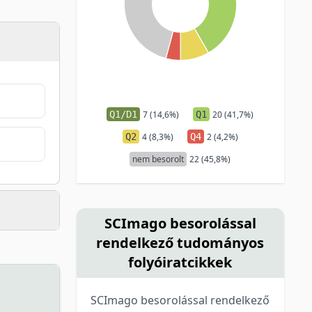
Q1/D1
7 (14,6%)
Q1
20 (41,7%)
Q2
4 (8,3%)
Q4
2 (4,2%)
nem besorolt
22 (45,8%)
SCImago besorolással
rendelkező tudományos
folyóiratcikkek
SCImago besorolással rendelkező