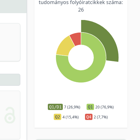
tudományos folyóiratcikkek száma:
26
Q1/D1
7 (26,9%)
Q1
20 (76,9%)
Q2
4 (15,4%)
Q4
2 (7,7%)