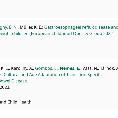
ghy, E. N.
,
Müller, K. E.
:
Gastroesophageal reflux disease an
erweight children (European Childhood Obesity Group 2022
 K. E.
,
Karoliny, A.
,
Gombos, E.
,
Nemes, É.
,
Vass, N.
,
Tárnok, A
s-Cultural and Age Adaptation of Transition Specific
Bowel Disease.
 2023.
and Child Health