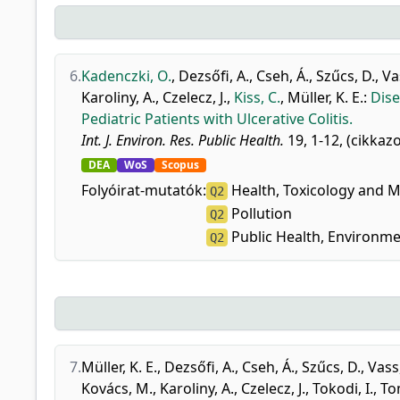
6.
Kadenczki, O.
,
Dezsőfi, A.
,
Cseh, Á.
,
Szűcs, D.
,
Va
Karoliny, A.
,
Czelecz, J.
,
Kiss, C.
,
Müller, K. E.
:
Dise
Pediatric Patients with Ulcerative Colitis.
Int. J. Environ. Res. Public Health.
19, 1-12, (cikkaz
DEA
WoS
Scopus
Folyóirat-mutatók:
Health, Toxicology and 
Q2
Pollution
Q2
Public Health, Environme
Q2
7.
Müller, K. E.
,
Dezsőfi, A.
,
Cseh, Á.
,
Szűcs, D.
,
Vass
Kovács, M.
,
Karoliny, A.
,
Czelecz, J.
,
Tokodi, I.
,
Tom