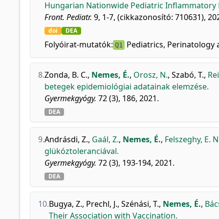
Hungarian Nationwide Pediatric Inflammatory 
Front. Pediatr.
9, 1-7, (cikkazonosító: 710631), 20
doi
DEA
Folyóirat-mutatók:
Pediatrics, Perinatology 
Q1
8.
Zonda, B. C.
,
Nemes, É.
,
Orosz, N.
,
Szabó, T.
,
Rei
betegek epidemiológiai adatainak elemzése.
Gyermekgyógy.
72 (3), 186, 2021.
DEA
9.
Andrásdi, Z.
,
Gaál, Z.
,
Nemes, É.
,
Felszeghy, E. N
glükóztoleranciával.
Gyermekgyógy.
72 (3), 193-194, 2021.
DEA
10.
Bugya, Z.
,
Prechl, J.
,
Szénási, T.
,
Nemes, É.
,
Bács
Their Association with Vaccination.