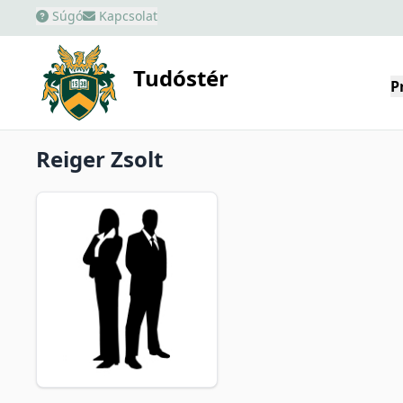
Súgó
Kapcsolat
Tudóstér
P
Reiger Zsolt