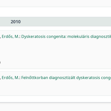
2010
,
Erdős, M.
:
Dyskeratosis congenita: molekuláris diagnoszti
)
,
Erdős, M.
:
Felnőttkorban diagnosztizált dyskeratosis cong