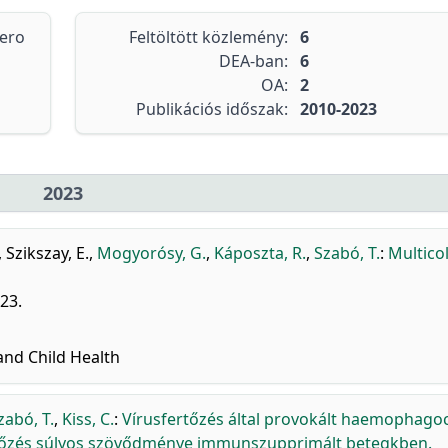
tero
Feltöltött közlemény:
6
DEA-ban:
6
OA:
2
Publikációs időszak:
2010-2023
2023
,
Szikszay, E.
,
Mogyorósy, G.
,
Káposzta, R.
,
Szabó, T.
:
Multico
023.
and Child Health
zabó, T.
,
Kiss, C.
:
Vírusfertőzés által provokált haemophago
ertőzés súlyos szövődménye immunszupprimált betegkben.