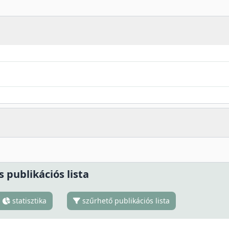
s publikációs lista
statisztika
szűrhető publikációs lista