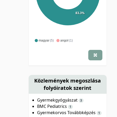
83.3%
magyar
(5)
angol
(1)
Közlemények megoszlása
folyóiratok szerint
Gyermekgyógyászat
3
BMC Pediatrics
1
Gyermekorvos Továbbképzés
1