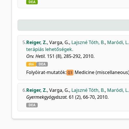
DEA
5.
Reiger, Z.
,
Varga, G.
,
Lajszné Tóth, B.
,
Maródi, L.
terápiás lehetőségek.
Orv. Hetil.
151 (8), 285-292, 2010.
doi
DEA
Folyóirat-mutatók:
Medicine (miscellaneous
Q3
6.
Reiger, Z.
,
Varga, G.
,
Lajszné Tóth, B.
,
Maródi, L.
Gyermekgyógyászat.
61 (2), 66-70, 2010.
DEA