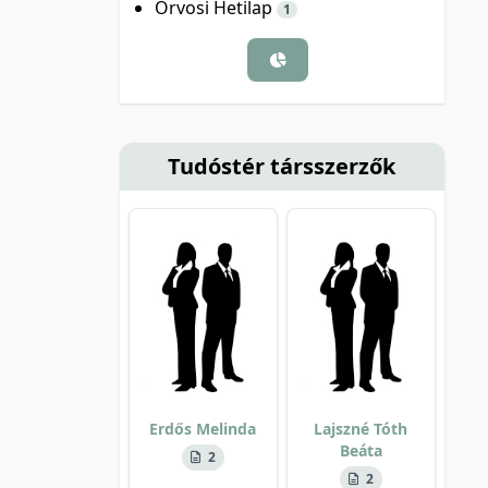
Orvosi Hetilap
1
Tudóstér társszerzők
Erdős Melinda
Lajszné Tóth
Beáta
2
2