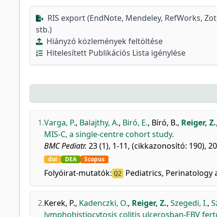
RIS export (EndNote, Mendeley, RefWorks, Zo
stb.)
Hiányzó közlemények feltöltése
Hitelesített Publikációs Lista igénylése
1.
Varga, P.
,
Balajthy, A.
,
Biró, E.
,
Bíró, B.
,
Reiger, Z.
MIS-C, a single-centre cohort study.
BMC Pediatr.
23 (1), 1-11, (cikkazonosító: 190), 2
doi
DEA
Scopus
Folyóirat-mutatók:
Pediatrics, Perinatology 
Q2
2.
Kerek, P.
,
Kadenczki, O.
,
Reiger, Z.
,
Szegedi, I.
,
S
lymphohistiocytosis colitis ulcerosban-EBV f