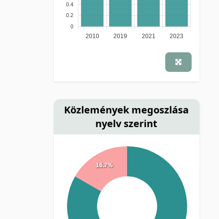
0.4
0.2
0
2010
2019
2021
2023
Közlemények megoszlása
nyelv szerint
16.7%