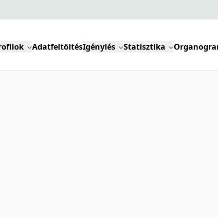
rofilok
Adatfeltöltés
Igénylés
Statisztika
Organogr