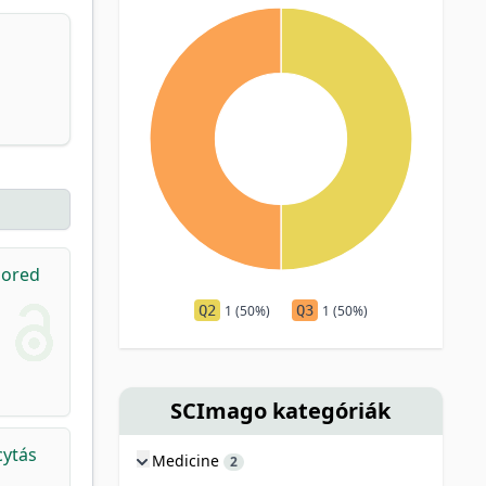
lored
Q2
1 (50%)
Q3
1 (50%)
SCImago kategóriák
cytás
Medicine
2