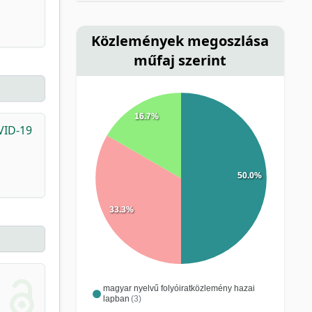
Közlemények megoszlása
műfaj szerint
16.7%
VID-19
50.0%
33.3%
magyar nyelvű folyóiratközlemény hazai
lapban
(3)