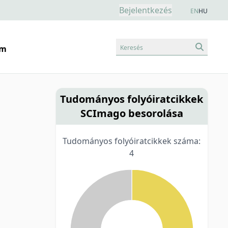
Bejelentkezés
EN
HU
Keresés
am
Tudományos folyóiratcikkek
SCImago besorolása
Tudományos folyóiratcikkek száma:
4