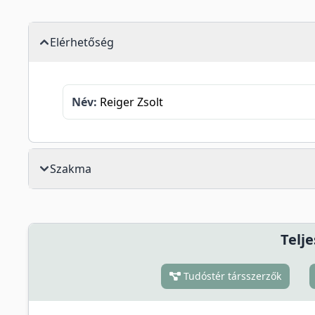
Elérhetőség
Név:
Reiger Zsolt
Szakma
Telje
Tudóstér társszerzők