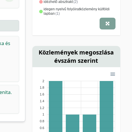
idézhető absztrakt
(2)
idegen nyelvű folyóiratközlemény külföldi
lapban
(1)
ka és
Közlemények megoszlása
évszám szerint
2
1.8
enita.
1.6
1.4
1.2
1
0.8
0.6