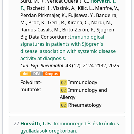
Suru, M. R.
,
Vericat Queralt, C.
,
Horváth, I.
F.
,
Fischetti, I.
,
Vissink, A.
,
Kilic, L.
,
Manfre, V.
,
Perdan Pirkmajer, K.
,
Fujisawa, Y.
,
Bandeira,
M.
,
Proc, K.
,
Gerli, R.
,
Kirana, C.
,
Nardi, N.
,
Ramos-Casals, M.
,
Brito-Zerón, P.
,
Sjögren
Big Data Consortium
:
Immunological
signatures in patients with Sjögren's
disease: association with systemic disease
activity at diagnosis.
Clin. Exp. Rheumatol.
43 (12), 2124-2132, 2025.
doi
DEA
Scopus
Folyóirat-
Immunology
Q2
mutatók:
Immunology and
Q2
Allergy
Rheumatology
Q2
27.
Horváth, I. F.
:
Immunöregedés és krónikus
gyulladások öregkorban.