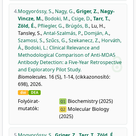
4.
Mogyoróssy, S.
,
Nagy, G.
,
Griger, Z.
,
Nagy-
Vincze, M.
,
Bodoki, M.
,
Csige, D.
,
Tarr, T.
,
Zöld, É.
,
Pfliegler, G.
,
Brúgós, B.
,
Lu, H.
,
Tansley, S.
,
Antal-Szalmás, P.
,
Domján, A.
,
Szamosi, S.
,
Szűcs, G.
,
Szekanecz, Z.
,
Horváth,
Á.
,
Bodoki, L.
:
Clinical Relevance and
Methodological Comparison of Anti-MDA5
Antibody Detection: a Five-Year Retrospective
and Exploratory Pilot Study.
Biomolecules.
16 (5), 1-14, (cikkazonosító:
698), 2026.
doi
DEA
Folyóirat-
Biochemistry (2025)
Q1
mutatók:
Molecular Biology
Q2
(2025)
5.
Mogyoróssy, S.
,
Griger, Z.
,
Tarr, T.
,
Zöld, É.
,