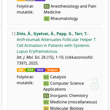
Folyóirat-
Anesthesiology and Pain
D1
mutatók:
Medicine
Rheumatology
Q1
12.
Diós, Á.
,
Gyetvai, Á.
,
Papp, G.
,
Tarr, T.
:
Anifrolumab Attenuates Follicular Helper T
Cell Activation in Patients with Systemic
Lupus Erythematosus.
Int. J. Mol. Sci.
26 (15), 1-10, (cikkazonosító:
7397), 2025.
doi
DEA
WoS
Scopus
Folyóirat-
Catalysis
Q1
mutatók:
Computer Science
Q1
Applications
Inorganic Chemistry
D1
Medicine (miscellaneous)
Q1
Molecular Biology
Q2