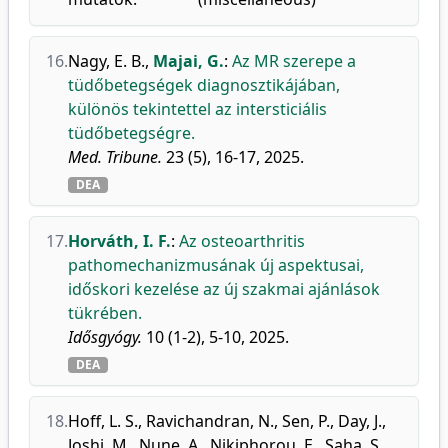
16.
Nagy, E. B.
,
Majai, G.
:
Az MR szerepe a
tüdőbetegségek diagnosztikájában,
különös tekintettel az intersticiális
tüdőbetegségre.
Med. Tribune.
23 (5), 16-17, 2025.
DEA
17.
Horváth, I. F.
:
Az osteoarthritis
pathomechanizmusának új aspektusai,
időskori kezelése az új szakmai ajánlások
tükrében.
Idősgyógy.
10 (1-2), 5-10, 2025.
DEA
18.
Hoff, L. S.
,
Ravichandran, N.
,
Sen, P.
,
Day, J.
,
Joshi, M.
,
Nune, A.
,
Nikiphorou, E.
,
Saha, S.
,