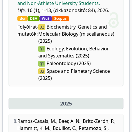
and Non-Athlete University Students.
Life.
16 (1), 1-13, (cikkazonosító: 84), 2026.
doi
DEA
WoS
Scopus
Folyóirat-
Biochemistry, Genetics and
Q2
mutatók:
Molecular Biology (miscellaneous)
(2025)
Ecology, Evolution, Behavior
Q1
and Systematics (2025)
Paleontology (2025)
Q1
Space and Planetary Science
Q2
(2025)
2025
8.
Ramos-Casals, M.
,
Baer, A. N.
,
Brito-Zerón, P.
,
Hammitt, K. M.
,
Bouillot, C.
,
Retamozo, S.
,