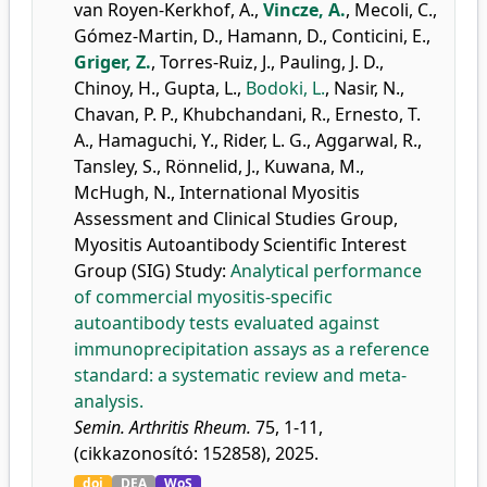
van Royen-Kerkhof, A.
,
Vincze, A.
,
Mecoli, C.
,
Gómez-Martin, D.
,
Hamann, D.
,
Conticini, E.
,
Griger, Z.
,
Torres-Ruiz, J.
,
Pauling, J. D.
,
Chinoy, H.
,
Gupta, L.
,
Bodoki, L.
,
Nasir, N.
,
Chavan, P. P.
,
Khubchandani, R.
,
Ernesto, T.
A.
,
Hamaguchi, Y.
,
Rider, L. G.
,
Aggarwal, R.
,
Tansley, S.
,
Rönnelid, J.
,
Kuwana, M.
,
McHugh, N.
,
International Myositis
Assessment and Clinical Studies Group
,
Myositis Autoantibody Scientific Interest
Group (SIG) Study
:
Analytical performance
of commercial myositis-specific
autoantibody tests evaluated against
immunoprecipitation assays as a reference
standard: a systematic review and meta-
analysis.
Semin. Arthritis Rheum.
75, 1-11,
(cikkazonosító: 152858), 2025.
doi
DEA
WoS