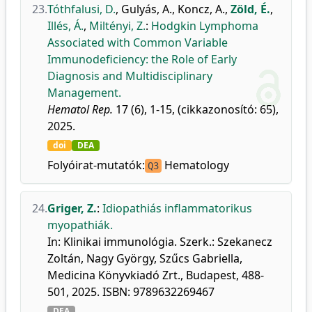
23.
Tóthfalusi, D.
,
Gulyás, A.
,
Koncz, A.
,
Zöld, É.
,
Illés, Á.
,
Miltényi, Z.
:
Hodgkin Lymphoma
Associated with Common Variable
Immunodeficiency: the Role of Early
Diagnosis and Multidisciplinary
Management.
Hematol Rep.
17 (6), 1-15, (cikkazonosító: 65),
2025.
doi
DEA
Folyóirat-mutatók:
Hematology
Q3
24.
Griger, Z.
:
Idiopathiás inflammatorikus
myopathiák.
In: Klinikai immunológia. Szerk.: Szekanecz
Zoltán, Nagy György, Szűcs Gabriella,
Medicina Könyvkiadó Zrt., Budapest, 488-
501, 2025. ISBN: 9789632269467
DEA