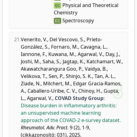
Physical and Theoretical
Q1
Chemistry
Spectroscopy
D1
21.
Venerito, V.
,
Del Vescovo, S.
,
Prieto-
González, S.
,
Fornaro, M.
,
Cavagna, L.
,
Iannone, F.
,
Kuwana, M.
,
Agarwal, V.
,
Day, J.
,
Joshi, M.
,
Saha, S.
,
Jagtap, K.
,
Katchamart, W.
,
Akawatcharangura Goo, P.
,
Vaidya, B.
,
Velikova, T.
,
Sen, P.
,
Shinjo, S. K.
,
Tan, A. L.
,
Ziade, N.
,
Milchert, M.
,
Edgar Gracia-Ramos,
A.
,
Caballero-Uribe, C. V.
,
Chinoy, H.
,
Gupta,
L.
,
Agarwal, V.
,
COVAD Study Group
:
Disease burden in inflammatory arthritis:
an unsupervised machine learning
approach of the COVAD-2 e-survey dataset.
Rheumatol. Adv. Pract.
9 (2), 1-9,
(cikkazonosító: 031), 2025.