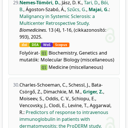
29.
Nemes-Tömöri, D.
,
Jász, D. K.
,
Tari, D.
,
Bói,
B.
,
Ágoston-Szabó, Á.
,
Szűcs, G.
,
Majai, G.
:
Malignancy in Systemic Sclerosis: a
Multicenter Retrospective Study.
Biomedicines.
13 (4), 1-16, (cikkazonosító:
993), 2025.
doi
DEA
WoS
Scopus
Folyóirat-
Biochemistry, Genetics and
Q1
mutatók:
Molecular Biology (miscellaneous)
Medicine (miscellaneous)
Q1
30.
Charles-Schoeman, C.
,
Schessl, J.
,
Bata-
Csörgő, Z.
,
Dimachkie, M. M.
,
Griger, Z.
,
Moiseev, S.
,
Oddis, C. V.
,
Schiopu, E.
,
Vencovsky, J.
,
Clodi, E.
,
Levine, T.
,
Aggarwal,
R.
:
Predictors of response to intravenous
immunoglobulin in patients with
dermatomyositis: the ProDERM study.