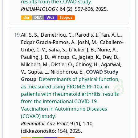
results from the COVAD study.
RHEUMATOLOGY.
64 (2), 597-606, 2025.
doi
DEA
WoS
Scopus
19.
Ali, S. S.
,
Demetriou, C.
,
Parodis, I.
,
Tan, A. L.
,
Edgar Gracia-Ramos, A.
,
Joshi, M.
,
Caballero-
Uribe, C. V.
,
Saha, S.
,
Lilleker, J. B.
,
Nune, A.
,
Pauling, J. D.
,
Wincup, C.
,
Jagtap, K.
,
Dey, D.
,
Milchert, M.
,
Distler, O.
,
Chinoy, H.
,
Agarwal,
V.
,
Gupta, L.
,
Nikiphorou, E.
,
COVAD Study
Group
:
Determinants of physical function,
as measured using PROMIS PF-10a, in
patients with rheumatoid arthritis: results
from the international COVID-19
Vaccination in Autoimmune Diseases
(COVAD) study.
Rheumatol. Adv. Pract.
9 (1), 1-10,
(cikkazonosító: 154), 2025.