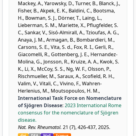
Mackey, A.
,
Yarowsky, D.
,
Turner, B.
,
Blanck, J.
,
Fisher, B.
,
Akpek, E. K.
,
Baldini, C.
,
Bootsma,
H.
,
Bowman, S. J.
,
Dörner, T.
,
Laing, L.
,
Lieberman, S. M.
,
Mariette, X.
,
Pflugfelder, S.
C.
,
Sankar, V.
,
Sisó-Almirall, A.
,
Tzioufas, A. G.
,
Anaya, J. M.
,
Armagan, B.
,
Bombardieri, M.
,
Carsons, S. E.
,
Vita, S. d.
,
Fox, R. I.
,
Gerli, R.
,
Giacomelli, R.
,
Gottenberg, J. E.
,
Hernandez-
Molina, G.
,
Jonsson, R.
,
Kruize, A. A.
,
Kwok, S.
K.
,
Li, X.
,
McCoy, S. S.
,
Ng, W. F.
,
Olsson, P.
,
Rischmueller, M.
,
Saraux, A.
,
Scofield, R. H.
,
Valim, V.
,
Vitali, C.
,
Vivino, F.
,
Wahren-
Herlenius, M.
,
Moutsopoulos, H. M.
,
International Task Force on Nomenclature
of Sjögren Disease
:
2023 International Rome
consensus for the nomenclature of Sjögren
disease.
Nat. Rev. Rheumatol.
21 (7), 426-437, 2025.
doi
DEA
WoS
Scopus