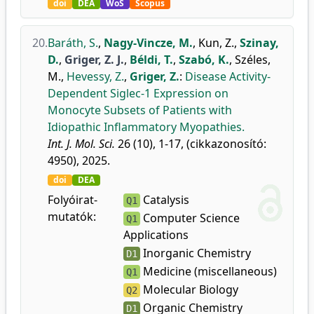
doi
DEA
WoS
Scopus
20.
Baráth, S.
,
Nagy-Vincze, M.
,
Kun, Z.
,
Szinay,
D.
,
Griger, Z. J.
,
Béldi, T.
,
Szabó, K.
,
Széles,
M.
,
Hevessy, Z.
,
Griger, Z.
:
Disease Activity-
Dependent Siglec-1 Expression on
Monocyte Subsets of Patients with
Idiopathic Inflammatory Myopathies.
Int. J. Mol. Sci.
26 (10), 1-17, (cikkazonosító:
4950), 2025.
doi
DEA
Folyóirat-
Catalysis
Q1
mutatók:
Computer Science
Q1
Applications
Inorganic Chemistry
D1
Medicine (miscellaneous)
Q1
Molecular Biology
Q2
Organic Chemistry
D1