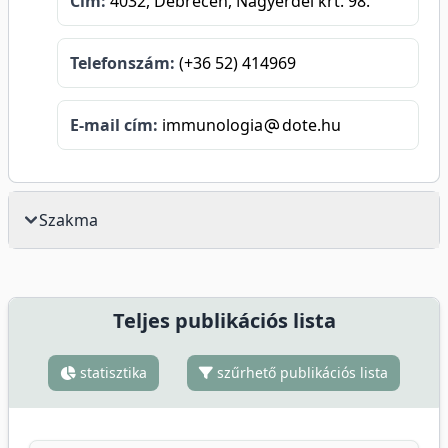
Cím:
4032, Debrecen, Nagyerdei krt. 98.
Telefonszám:
(+36 52) 414969
E-mail cím:
immunologia
dote.hu
Szakma
Teljes publikációs lista
statisztika
szűrhető publikációs lista