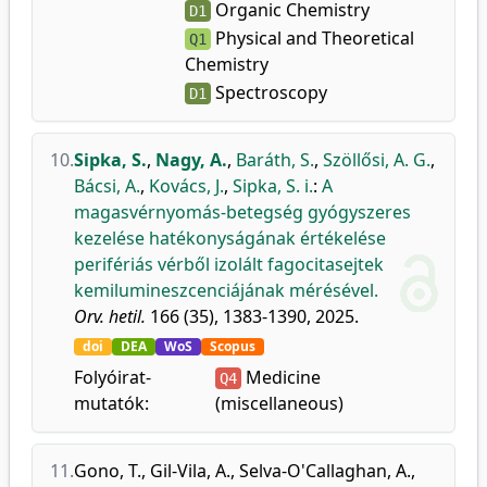
Organic Chemistry
D1
Physical and Theoretical
Q1
Chemistry
Spectroscopy
D1
10.
Sipka, S.
,
Nagy, A.
,
Baráth, S.
,
Szöllősi, A. G.
,
Bácsi, A.
,
Kovács, J.
,
Sipka, S. i.
:
A
magasvérnyomás-betegség gyógyszeres
kezelése hatékonyságának értékelése
perifériás vérből izolált fagocitasejtek
kemilumineszcenciájának mérésével.
Orv. hetil.
166 (35), 1383-1390, 2025.
doi
DEA
WoS
Scopus
Folyóirat-
Medicine
Q4
mutatók:
(miscellaneous)
11.
Gono, T.
,
Gil-Vila, A.
,
Selva-O'Callaghan, A.
,