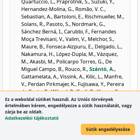
Quartuccio, L.
,
Praprotnik, S.
,
Suzuki, Y.
,
Hernandez-Molina, G.
,
Romão, V. C.
,
Sebastian, A.
,
Bartoloni, E.
,
Rischmueller, M.
,
Solans, R.
,
Pasoto, S.
,
Nordmark, G.
,
Sánchez Berná, I.
,
Carubbi, F.
,
Fernandes
Moça Trevisani, V.
,
Valim, V.
,
Melchor, S.
,
Maure, B.
,
Fonseca-Aizpuru, E.
,
Delgado, L.
,
Nakamura, H.
,
López-Dupla, M.
,
Vázquez,
M.
,
Akasbi, M.
,
Policarpo Torres, G.
,
De
Miguel Campo, B.
,
Rouco, R.
,
Szántó, A.
,
Gattamelata, A.
,
Vissink, A.
,
Kilic, L.
,
Manfre,
V.
,
Perdan Pirkmajer, K.
,
Fujisawa, Y.
,
Pereira
da Costa, R.
,
Wiland, P.
,
Gerli, R.
,
Kirana, C.
,
Nardi, N.
,
Ramos-Casals, M.
,
Sjögren Big
Ez a weboldal sütiket használ. Az Uniós törvények
értelmében kérem, engedélyezze a sütik használatát, vagy
Data Consortium
:
Sex disparities in the
zárja be az oldalt.
phenotype at diagnosis of Sjögren's
Adatkezelési tájékoztató
disease: artificial intelligence-driven
characterisation in 17,416 patients.
Sütik engedélyezése
Clin. Exp. Rheumatol.
43 (12), 2133-2141, 2025.