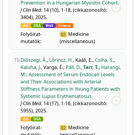
Prevention in a Hungarian Myositis Cohort.
J Clin Med.
14 (10), 1-18, (cikkazonosító:
3404), 2025.
doi
DEA
WoS
Scopus
Folyóirat-
Medicine
Q2
mutatók:
(miscellaneous)
15.
Diószegi, Á.
,
Lőrincz, H.
,
Kaáli, E.
,
Csiha, S.
,
Kaluha, J.
,
Varga, É.
,
Páll, D.
,
Tarr, T.
,
Harangi,
M.
:
Assessment of Serum Endocan Levels
and Their Associations with Arterial
Stiffness Parameters in Young Patients with
Systemic Lupus Erythematosus.
J Clin Med.
14 (17), 1-16, (cikkazonosító:
5955), 2025.
doi
DEA
Folyóirat-
Medicine
Q2
mutatók:
(miscellaneous)