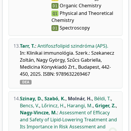
Organic Chemistry
D1
Physical and Theoretical
Q1
Chemistry
Spectroscopy
D1
13.
Tarr, T.
:
Antifoszfolipid szindróma (APS).
In: Klinikai immunológia. Szerk.: Szekanecz
Zoltán, Nagy György, Szűcs Gabriella,
Medicina Könyvkiadó Zrt., Budapest, 442-
450, 2025. ISBN: 9789632269467
DEA
14.
Szinay, D.
,
Szabó, K.
,
Molnár, H.
,
Béldi, T.
,
Bencs, V.
,
Lőrincz, H.
,
Harangi, M.
,
Griger, Z.
,
Nagy-Vincze, M.
:
Assessment of Efficacy
and Safety of Lipid-Lowering Treatment and
Its Importance in Risk Assessment and