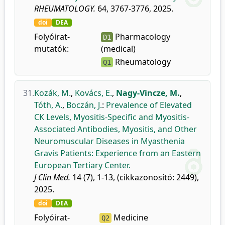
RHEUMATOLOGY.
64, 3767-3776, 2025.
doi
DEA
Folyóirat-
Pharmacology
D1
mutatók:
(medical)
Rheumatology
Q1
31.
Kozák, M.
,
Kovács, E.
,
Nagy-Vincze, M.
,
Tóth, A.
,
Boczán, J.
:
Prevalence of Elevated
CK Levels, Myositis-Specific and Myositis-
Associated Antibodies, Myositis, and Other
Neuromuscular Diseases in Myasthenia
Gravis Patients: Experience from an Eastern
European Tertiary Center.
J Clin Med.
14 (7), 1-13, (cikkazonosító: 2449),
2025.
doi
DEA
Folyóirat-
Medicine
Q2