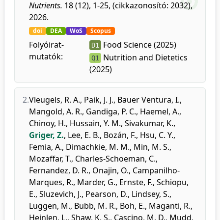
Nutrients.
18 (12), 1-25, (cikkazonosító: 2032),
2026.
doi
DEA
WoS
Scopus
Folyóirat-
Food Science (2025)
D1
mutatók:
Nutrition and Dietetics
Q1
(2025)
2.
Vleugels, R. A.
,
Paik, J. J.
,
Bauer Ventura, I.
,
Mangold, A. R.
,
Gandiga, P. C.
,
Haemel, A.
,
Chinoy, H.
,
Hussain, Y. M.
,
Sivakumar, K.
,
Griger, Z.
,
Lee, E. B.
,
Bozán, F.
,
Hsu, C. Y.
,
Femia, A.
,
Dimachkie, M. M.
,
Min, M. S.
,
Mozaffar, T.
,
Charles-Schoeman, C.
,
Fernandez, D. R.
,
Onajin, O.
,
Campanilho-
Marques, R.
,
Marder, G.
,
Ernste, F.
,
Schiopu,
E.
,
Sluzevich, J.
,
Pearson, D.
,
Lindsey, S.
,
Luggen, M.
,
Bubb, M. R.
,
Boh, E.
,
Maganti, R.
,
Heinlen, L.
,
Shaw, K. S.
,
Cascino, M. D.
,
Mudd,