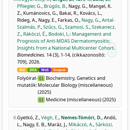
Pfliegler, G.
,
Brúgós, B.
,
Nagy, G.
,
Mangel, K.
Z.
,
Kumánovics, G.
,
Bakai, R.
,
Kovács, L.
,
Rideg, A.
,
Nagy, E.
,
Farkas, O.
,
Nagy, G.
,
Antal-
Szalmás, P.
,
Szűcs, G.
,
Szamosi, S.
,
Szekanecz,
Z.
,
Rákóczi, É.
,
Bodoki, L.
:
Management and
Prognosis of Anti-MDA5 Dermatomyositis:
Insights from a National Multicenter Cohort.
Biomedicines.
14 (3), 1-14, (cikkazonosító:
709), 2026.
doi
DEA
WoS
Scopus
Folyóirat-
Biochemistry, Genetics and
Q1
mutatók:
Molecular Biology (miscellaneous)
(2025)
Medicine (miscellaneous) (2025)
Q1
6.
Gyetkó, Z.
,
Végh, E.
,
Nemes-Tömöri, D.
,
Andó,
L.
,
Nagy, E. B.
,
Maráz, J.
,
Mikáczó, A.
,
Sárközi,