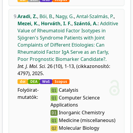
9.
Aradi, Z.
,
Bói, B.
,
Nagy, G.
,
Antal-Szalmás, P.
,
Mezei, K.
,
Horváth, I. F.
,
Szántó, A.
:
Additive
Value of Rheumatoid Factor Isotypes in
Sjögren's Syndrome Patients with Joint
Complaints of Different Etiologies: Can
Rheumatoid Factor IgA Serve as an Early,
Poor Prognostic Biomarker Candidate?.
Int. J. Mol. Sci.
26 (10), 1-13, (cikkazonosító:
4797), 2025.
doi
DEA
WoS
Scopus
Folyóirat-
Catalysis
Q1
mutatók:
Computer Science
Q1
Applications
Inorganic Chemistry
D1
Medicine (miscellaneous)
Q1
Molecular Biology
Q2