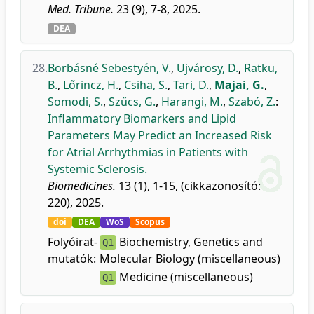
Med. Tribune.
23 (9), 7-8, 2025.
DEA
28.
Borbásné Sebestyén, V.
,
Ujvárosy, D.
,
Ratku,
B.
,
Lőrincz, H.
,
Csiha, S.
,
Tari, D.
,
Majai, G.
,
Somodi, S.
,
Szűcs, G.
,
Harangi, M.
,
Szabó, Z.
:
Inflammatory Biomarkers and Lipid
Parameters May Predict an Increased Risk
for Atrial Arrhythmias in Patients with
Systemic Sclerosis.
Biomedicines.
13 (1), 1-15, (cikkazonosító:
220), 2025.
doi
DEA
WoS
Scopus
Folyóirat-
Biochemistry, Genetics and
Q1
mutatók:
Molecular Biology (miscellaneous)
Medicine (miscellaneous)
Q1