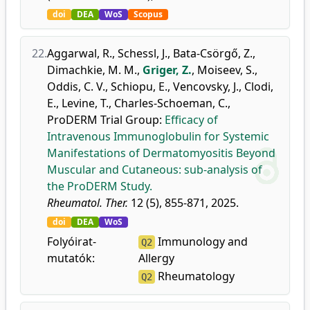
doi
DEA
WoS
Scopus
22.
Aggarwal, R.
,
Schessl, J.
,
Bata-Csörgő, Z.
,
Dimachkie, M. M.
,
Griger, Z.
,
Moiseev, S.
,
Oddis, C. V.
,
Schiopu, E.
,
Vencovsky, J.
,
Clodi,
E.
,
Levine, T.
,
Charles-Schoeman, C.
,
ProDERM Trial Group
:
Efficacy of
Intravenous Immunoglobulin for Systemic
Manifestations of Dermatomyositis Beyond
Muscular and Cutaneous: sub-analysis of
the ProDERM Study.
Rheumatol. Ther.
12 (5), 855-871, 2025.
doi
DEA
WoS
Folyóirat-
Immunology and
Q2
mutatók:
Allergy
Rheumatology
Q2