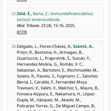
25.
Zöld, É.
,
Barta, Z.
:
Immundeficienciákhoz
tartozó enterocolitisek.
Med. Tribune.
23 (4), 15-16, 2025.
DEA
26.
Delgado, L.
,
Flores-Chávez, A.
,
Szántó, A.
,
Priori, R.
,
Bootsma, H.
,
Armagan, B.
,
Quartuccio, L.
,
Praprotnik, S.
,
Suzuki, Y.
,
Hernandez-Molina, G.
,
Romão, V. C.
,
Sebastian, A.
,
Bartoloni, E.
,
Rischmueller, M.
,
Solans, R.
,
Pasoto, S.
,
Fugmann, C.
,
Sánchez
Berná, I.
,
Carubbi, F.
,
Fernandes Moça
Trevisani, V.
,
Valim, V.
,
Melchor, S.
,
Maure, B.
,
Fonseca-Aizpuru, E.
,
Nakamura, H.
,
López-
Dupla, M.
,
Vázquez, M.
,
Akasbi, M.
,
Policarpo Torres, G.
,
De Miguel Campo, B.
,