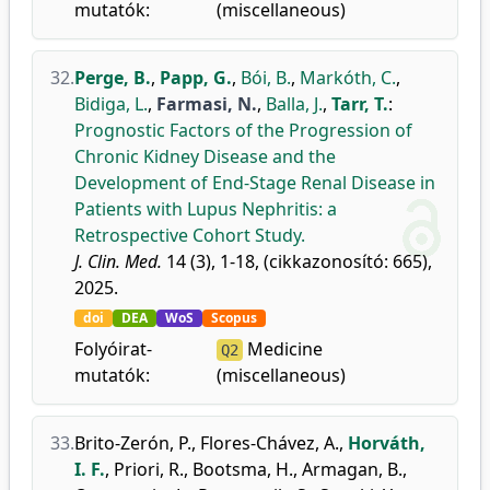
mutatók:
(miscellaneous)
32.
Perge, B.
,
Papp, G.
,
Bói, B.
,
Markóth, C.
,
Bidiga, L.
,
Farmasi, N.
,
Balla, J.
,
Tarr, T.
:
Prognostic Factors of the Progression of
Chronic Kidney Disease and the
Development of End-Stage Renal Disease in
Patients with Lupus Nephritis: a
Retrospective Cohort Study.
J. Clin. Med.
14 (3), 1-18, (cikkazonosító: 665),
2025.
doi
DEA
WoS
Scopus
Folyóirat-
Medicine
Q2
mutatók:
(miscellaneous)
33.
Brito-Zerón, P.
,
Flores-Chávez, A.
,
Horváth,
I. F.
,
Priori, R.
,
Bootsma, H.
,
Armagan, B.
,