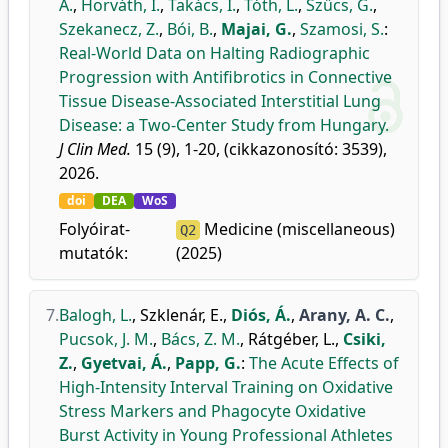
A.
,
Horváth, I.
,
Takács, I.
,
Tóth, L.
,
Szűcs, G.
,
Szekanecz, Z.
,
Bói, B.
,
Majai, G.
,
Szamosi, S.
:
Real-World Data on Halting Radiographic
Progression with Antifibrotics in Connective
Tissue Disease-Associated Interstitial Lung
Disease: a Two-Center Study from Hungary.
J Clin Med.
15 (9), 1-20, (cikkazonosító: 3539),
2026.
doi
DEA
WoS
Folyóirat-
Medicine (miscellaneous)
Q2
mutatók:
(2025)
7.
Balogh, L.
,
Szklenár, E.
,
Diós, Á.
,
Arany, A. C.
,
Pucsok, J. M.
,
Bács, Z. M.
,
Rátgéber, L.
,
Csiki,
Z.
,
Gyetvai, Á.
,
Papp, G.
:
The Acute Effects of
High-Intensity Interval Training on Oxidative
Stress Markers and Phagocyte Oxidative
Burst Activity in Young Professional Athletes