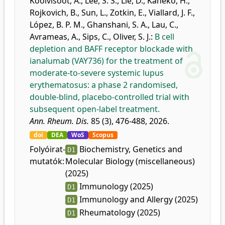
Koolvisoot, A.
,
Lee, S. S.
,
Lie, D.
,
Kaneko, H.
,
Rojkovich, B.
,
Sun, L.
,
Zotkin, E.
,
Viallard, J. F.
,
López, B. P. M.
,
Ghanshani, S. A.
,
Lau, C.
,
Avrameas, A.
,
Sips, C.
,
Oliver, S. J.
:
B cell
depletion and BAFF receptor blockade with
ianalumab (VAY736) for the treatment of
moderate-to-severe systemic lupus
erythematosus: a phase 2 randomised,
double-blind, placebo-controlled trial with
subsequent open-label treatment.
Ann. Rheum. Dis.
85 (3), 476-488, 2026.
doi
DEA
WoS
Scopus
Folyóirat-
Biochemistry, Genetics and
D1
mutatók:
Molecular Biology (miscellaneous)
(2025)
Immunology (2025)
D1
Immunology and Allergy (2025)
D1
Rheumatology (2025)
D1