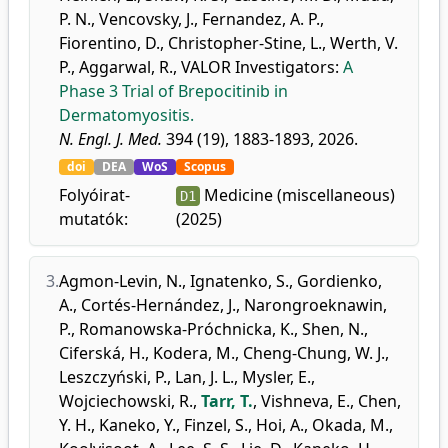
P. N.
,
Vencovsky, J.
,
Fernandez, A. P.
,
Fiorentino, D.
,
Christopher-Stine, L.
,
Werth, V.
P.
,
Aggarwal, R.
,
VALOR Investigators
:
A
Phase 3 Trial of Brepocitinib in
Dermatomyositis.
N. Engl. J. Med.
394 (19), 1883-1893, 2026.
doi
DEA
WoS
Scopus
Folyóirat-
Medicine (miscellaneous)
D1
mutatók:
(2025)
3.
Agmon-Levin, N.
,
Ignatenko, S.
,
Gordienko,
A.
,
Cortés-Hernández, J.
,
Narongroeknawin,
P.
,
Romanowska-Próchnicka, K.
,
Shen, N.
,
Ciferská, H.
,
Kodera, M.
,
Cheng-Chung, W. J.
,
Leszczyński, P.
,
Lan, J. L.
,
Mysler, E.
,
Wojciechowski, R.
,
Tarr, T.
,
Vishneva, E.
,
Chen,
Y. H.
,
Kaneko, Y.
,
Finzel, S.
,
Hoi, A.
,
Okada, M.
,