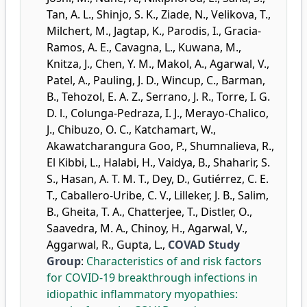
Tan, A. L.
,
Shinjo, S. K.
,
Ziade, N.
,
Velikova, T.
,
Milchert, M.
,
Jagtap, K.
,
Parodis, I.
,
Gracia-
Ramos, A. E.
,
Cavagna, L.
,
Kuwana, M.
,
Knitza, J.
,
Chen, Y. M.
,
Makol, A.
,
Agarwal, V.
,
Patel, A.
,
Pauling, J. D.
,
Wincup, C.
,
Barman,
B.
,
Tehozol, E. A. Z.
,
Serrano, J. R.
,
Torre, I. G.
D. l.
,
Colunga-Pedraza, I. J.
,
Merayo-Chalico,
J.
,
Chibuzo, O. C.
,
Katchamart, W.
,
Akawatcharangura Goo, P.
,
Shumnalieva, R.
,
El Kibbi, L.
,
Halabi, H.
,
Vaidya, B.
,
Shaharir, S.
S.
,
Hasan, A. T. M. T.
,
Dey, D.
,
Gutiérrez, C. E.
T.
,
Caballero-Uribe, C. V.
,
Lilleker, J. B.
,
Salim,
B.
,
Gheita, T. A.
,
Chatterjee, T.
,
Distler, O.
,
Saavedra, M. A.
,
Chinoy, H.
,
Agarwal, V.
,
Aggarwal, R.
,
Gupta, L.
,
COVAD Study
Group
:
Characteristics of and risk factors
for COVID-19 breakthrough infections in
idiopathic inflammatory myopathies: