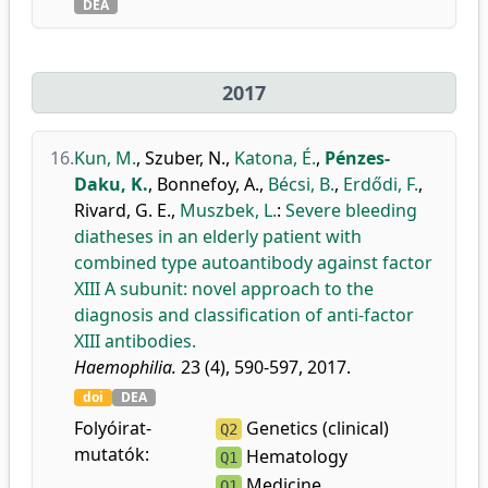
DEA
2017
16.
Kun, M.
,
Szuber, N.
,
Katona, É.
,
Pénzes-
Daku, K.
,
Bonnefoy, A.
,
Bécsi, B.
,
Erdődi, F.
,
Rivard, G. E.
,
Muszbek, L.
:
Severe bleeding
diatheses in an elderly patient with
combined type autoantibody against factor
XIII A subunit: novel approach to the
diagnosis and classification of anti-factor
XIII antibodies.
Haemophilia.
23 (4), 590-597, 2017.
doi
DEA
Folyóirat-
Genetics (clinical)
Q2
mutatók:
Hematology
Q1
Medicine
Q1