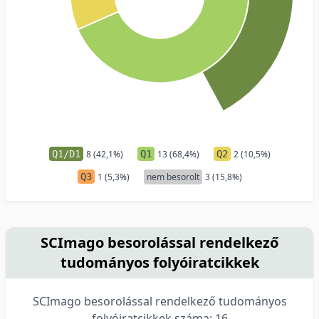
Q1/D1
8 (42,1%)
Q1
13 (68,4%)
Q2
2 (10,5%)
Q3
1 (5,3%)
nem besorolt
3 (15,8%)
SCImago besorolással rendelkező
tudományos folyóiratcikkek
SCImago besorolással rendelkező tudományos
folyóiratcikkek száma: 16