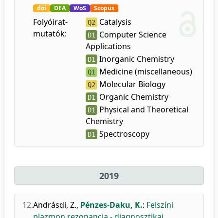
doi
DEA
WoS
Scopus
Folyóirat-
Catalysis
Q2
mutatók:
Computer Science
D1
Applications
Inorganic Chemistry
D1
Medicine (miscellaneous)
Q1
Molecular Biology
Q2
Organic Chemistry
D1
Physical and Theoretical
D1
Chemistry
Spectroscopy
D1
2019
12.
Andrásdi, Z.
,
Pénzes-Daku, K.
:
Felszíni
plazmon rezonancia - diagnosztikai