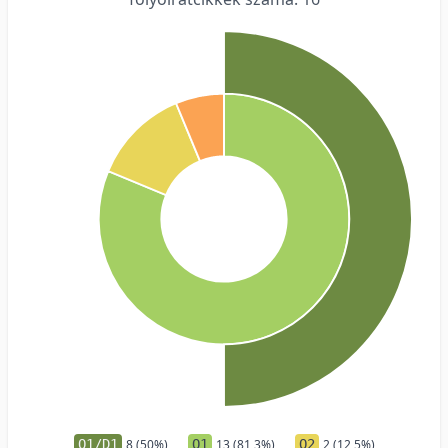
Q1/D1
8 (50%)
Q1
13 (81,3%)
Q2
2 (12,5%)