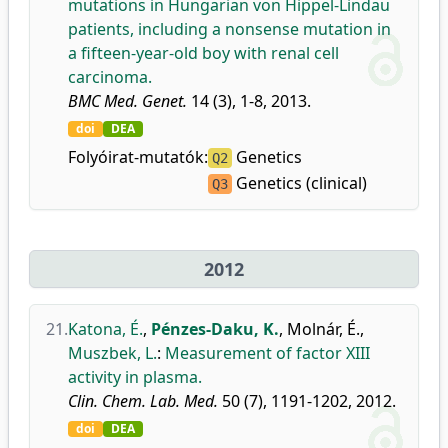
mutations in Hungarian von Hippel-Lindau
patients, including a nonsense mutation in
a fifteen-year-old boy with renal cell
carcinoma.
BMC Med. Genet.
14 (3), 1-8, 2013.
doi
DEA
Folyóirat-mutatók:
Genetics
Q2
Genetics (clinical)
Q3
2012
21.
Katona, É.
,
Pénzes-Daku, K.
,
Molnár, É.
,
Muszbek, L.
:
Measurement of factor XIII
activity in plasma.
Clin. Chem. Lab. Med.
50 (7), 1191-1202, 2012.
doi
DEA