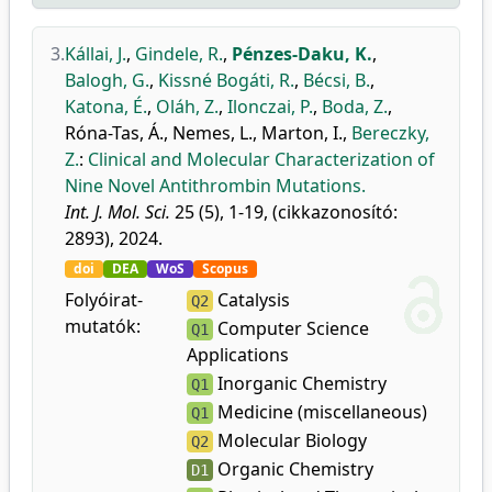
3.
Kállai, J.
,
Gindele, R.
,
Pénzes-Daku, K.
,
Balogh, G.
,
Kissné Bogáti, R.
,
Bécsi, B.
,
Katona, É.
,
Oláh, Z.
,
Ilonczai, P.
,
Boda, Z.
,
Róna-Tas, Á.
,
Nemes, L.
,
Marton, I.
,
Bereczky,
Z.
:
Clinical and Molecular Characterization of
Nine Novel Antithrombin Mutations.
Int. J. Mol. Sci.
25 (5), 1-19, (cikkazonosító:
2893), 2024.
doi
DEA
WoS
Scopus
Folyóirat-
Catalysis
Q2
mutatók:
Computer Science
Q1
Applications
Inorganic Chemistry
Q1
Medicine (miscellaneous)
Q1
Molecular Biology
Q2
Organic Chemistry
D1