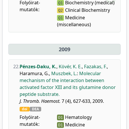
Folyóirat-
Biochemistry (medical)
Q1
mutatók:
Clinical Biochemistry
Q2
Medicine
Q1
(miscellaneous)
2009
22.
Pénzes-Daku, K.
,
Kövér, K. E.
,
Fazakas, F.
,
Haramura, G.
,
Muszbek, L.
:
Molecular
mechanism of the interaction between
activated factor XIII and its glutamine donor
peptide substrate.
J. Thromb. Haemost.
7 (4), 627-633, 2009.
doi
DEA
Folyóirat-
Hematology
D1
mutatók:
Medicine
D1