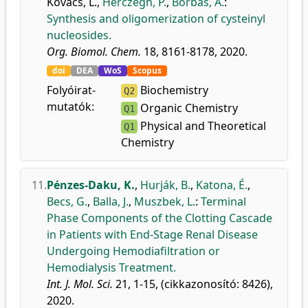
Kovács, L.
,
Herczegh, P.
,
Borbás, A.
:
Synthesis and oligomerization of cysteinyl
nucleosides.
Org. Biomol. Chem.
18, 8161-8178, 2020.
doi
DEA
WoS
Scopus
Folyóirat-
Biochemistry
Q2
mutatók:
Organic Chemistry
Q1
Physical and Theoretical
Q1
Chemistry
11.
Pénzes-Daku, K.
,
Hurják, B.
,
Katona, É.
,
Becs, G.
,
Balla, J.
,
Muszbek, L.
:
Terminal
Phase Components of the Clotting Cascade
in Patients with End-Stage Renal Disease
Undergoing Hemodiafiltration or
Hemodialysis Treatment.
Int. J. Mol. Sci.
21, 1-15, (cikkazonosító: 8426),
2020.