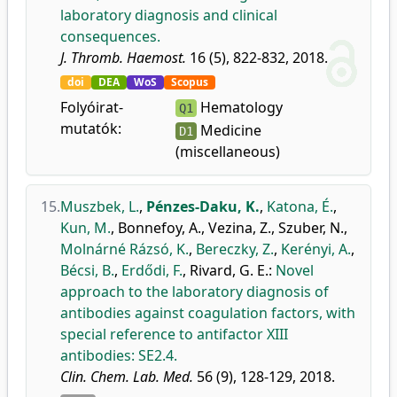
laboratory diagnosis and clinical
consequences.
J. Thromb. Haemost.
16 (5), 822-832, 2018.
doi
DEA
WoS
Scopus
Folyóirat-
Hematology
Q1
mutatók:
Medicine
D1
(miscellaneous)
15.
Muszbek, L.
,
Pénzes-Daku, K.
,
Katona, É.
,
Kun, M.
,
Bonnefoy, A.
,
Vezina, Z.
,
Szuber, N.
,
Molnárné Rázsó, K.
,
Bereczky, Z.
,
Kerényi, A.
,
Bécsi, B.
,
Erdődi, F.
,
Rivard, G. E.
:
Novel
approach to the laboratory diagnosis of
antibodies against coagulation factors, with
special reference to antifactor XIII
antibodies: SE2.4.
Clin. Chem. Lab. Med.
56 (9), 128-129, 2018.