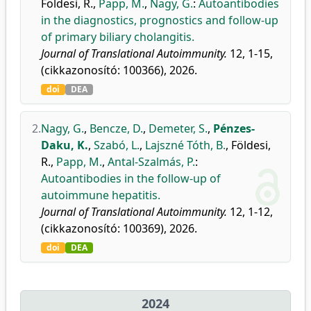
Földesi, R.
,
Papp, M.
,
Nagy, G.
:
Autoantibodies
in the diagnostics, prognostics and follow-up
of primary biliary cholangitis.
Journal of Translational Autoimmunity.
12, 1-15,
(cikkazonosító: 100366), 2026.
doi
DEA
2.
Nagy, G.
,
Bencze, D.
,
Demeter, S.
,
Pénzes-
Daku, K.
,
Szabó, L.
,
Lajszné Tóth, B.
,
Földesi,
R.
,
Papp, M.
,
Antal-Szalmás, P.
:
Autoantibodies in the follow-up of
autoimmune hepatitis.
Journal of Translational Autoimmunity.
12, 1-12,
(cikkazonosító: 100369), 2026.
doi
DEA
2024