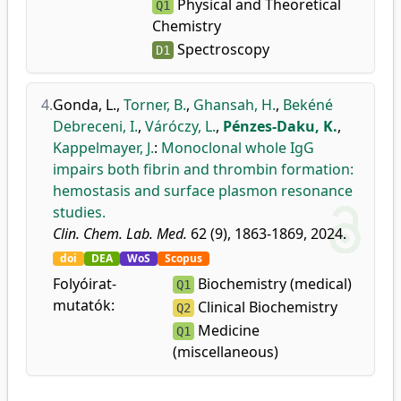
Physical and Theoretical
Q1
Chemistry
Spectroscopy
D1
4.
Gonda, L.
,
Torner, B.
,
Ghansah, H.
,
Bekéné
Debreceni, I.
,
Váróczy, L.
,
Pénzes-Daku, K.
,
Kappelmayer, J.
:
Monoclonal whole IgG
impairs both fibrin and thrombin formation:
hemostasis and surface plasmon resonance
studies.
Clin. Chem. Lab. Med.
62 (9), 1863-1869, 2024.
doi
DEA
WoS
Scopus
Folyóirat-
Biochemistry (medical)
Q1
mutatók:
Clinical Biochemistry
Q2
Medicine
Q1
(miscellaneous)