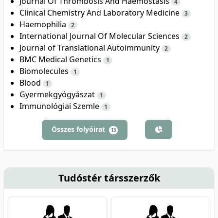
Journal Of Thrombosis And Haemostasis
4
Clinical Chemistry And Laboratory Medicine
3
Haemophilia
2
International Journal Of Molecular Sciences
2
Journal of Translational Autoimmunity
2
BMC Medical Genetics
1
Biomolecules
1
Blood
1
Gyermekgyógyászat
1
Immunológiai Szemle
1
Összes folyóirat
13
Tudóstér társszerzők