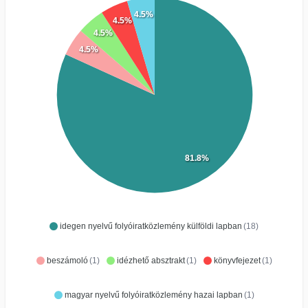
4.5%
4.5%
4.5%
4.5%
81.8%
idegen nyelvű folyóiratközlemény külföldi lapban
(18)
beszámoló
(1)
idézhető absztrakt
(1)
könyvfejezet
(1)
magyar nyelvű folyóiratközlemény hazai lapban
(1)