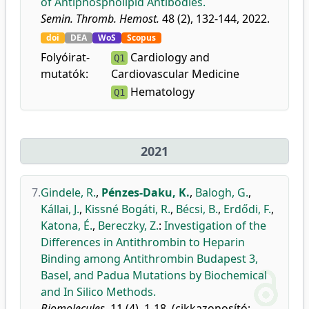
of Antiphospholipid Antibodies.
Semin. Thromb. Hemost.
48 (2), 132-144, 2022.
doi
DEA
WoS
Scopus
Folyóirat-
Cardiology and
Q1
mutatók:
Cardiovascular Medicine
Hematology
Q1
2021
7.
Gindele, R.
,
Pénzes-Daku, K.
,
Balogh, G.
,
Kállai, J.
,
Kissné Bogáti, R.
,
Bécsi, B.
,
Erdődi, F.
,
Katona, É.
,
Bereczky, Z.
:
Investigation of the
Differences in Antithrombin to Heparin
Binding among Antithrombin Budapest 3,
Basel, and Padua Mutations by Biochemical
and In Silico Methods.
Biomolecules.
11 (4), 1-18, (cikkazonosító: