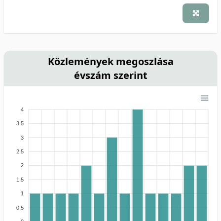
Közlemények megoszlása
évszám szerint
4
3.5
3
2.5
2
1.5
1
0.5