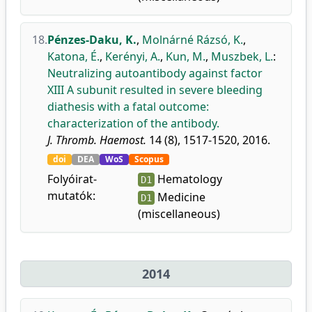
18.
Pénzes-Daku, K.
,
Molnárné Rázsó, K.
,
Katona, É.
,
Kerényi, A.
,
Kun, M.
,
Muszbek, L.
:
Neutralizing autoantibody against factor
XIII A subunit resulted in severe bleeding
diathesis with a fatal outcome:
characterization of the antibody.
J. Thromb. Haemost.
14 (8), 1517-1520, 2016.
doi
DEA
WoS
Scopus
Folyóirat-
Hematology
D1
mutatók:
Medicine
D1
(miscellaneous)
2014