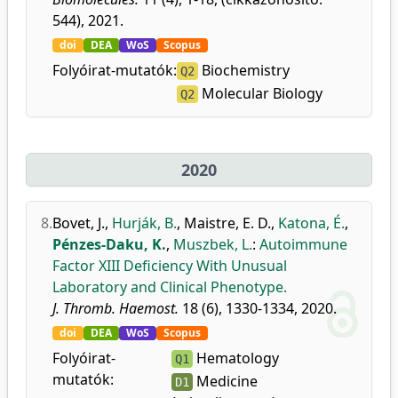
544), 2021.
doi
DEA
WoS
Scopus
Folyóirat-mutatók:
Biochemistry
Q2
Molecular Biology
Q2
2020
8.
Bovet, J.
,
Hurják, B.
,
Maistre, E. D.
,
Katona, É.
,
Pénzes-Daku, K.
,
Muszbek, L.
:
Autoimmune
Factor XIII Deficiency With Unusual
Laboratory and Clinical Phenotype.
J. Thromb. Haemost.
18 (6), 1330-1334, 2020.
doi
DEA
WoS
Scopus
Folyóirat-
Hematology
Q1
mutatók:
Medicine
D1