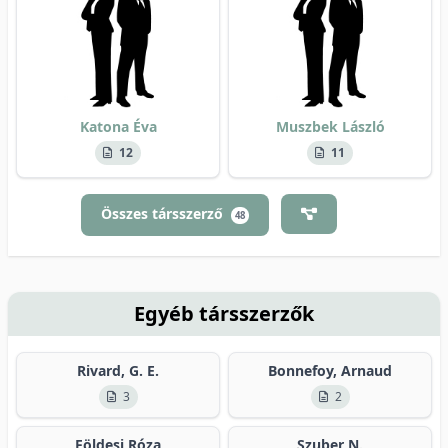
Katona Éva
Muszbek László
12
11
Összes társszerző
48
Egyéb társszerzők
Rivard, G. E.
Bonnefoy, Arnaud
3
2
Földesi Róza
Szuber N.