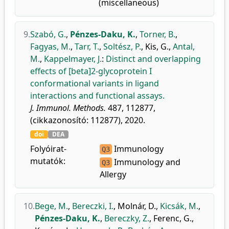
(miscellaneous)
9.
Szabó, G.
,
Pénzes-Daku, K.
,
Torner, B.
,
Fagyas, M.
,
Tarr, T.
,
Soltész, P.
,
Kis, G.
,
Antal,
M.
,
Kappelmayer, J.
:
Distinct and overlapping
effects of [beta]2-glycoprotein I
conformational variants in ligand
interactions and functional assays.
J. Immunol. Methods.
487, 112877,
(cikkazonosító: 112877), 2020.
doi
DEA
Folyóirat-
Immunology
Q3
mutatók:
Immunology and
Q3
Allergy
10.
Bege, M.
,
Bereczki, I.
,
Molnár, D.
,
Kicsák, M.
,
Pénzes-Daku, K.
,
Bereczky, Z.
,
Ferenc, G.
,