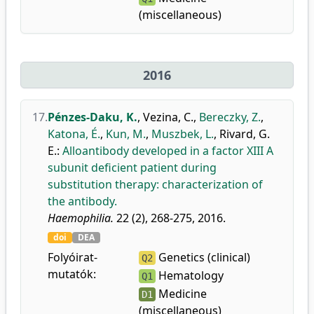
(miscellaneous)
2016
17.
Pénzes-Daku, K.
,
Vezina, C.
,
Bereczky, Z.
,
Katona, É.
,
Kun, M.
,
Muszbek, L.
,
Rivard, G.
E.
:
Alloantibody developed in a factor XIII A
subunit deficient patient during
substitution therapy: characterization of
the antibody.
Haemophilia.
22 (2), 268-275, 2016.
doi
DEA
Folyóirat-
Genetics (clinical)
Q2
mutatók:
Hematology
Q1
Medicine
D1
(miscellaneous)