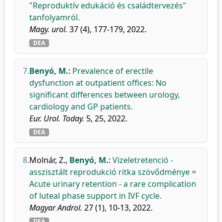
"Reproduktív edukáció és családtervezés"
tanfolyamról.
Magy. urol.
37 (4), 177-179, 2022.
DEA
7.
Benyó, M.
:
Prevalence of erectile
dysfunction at outpatient offices: No
significant differences between urology,
cardiology and GP patients.
Eur. Urol. Today.
5, 25, 2022.
DEA
8.
Molnár, Z.
,
Benyó, M.
:
Vizeletretenció -
asszisztált reprodukció ritka szövődménye =
Acute urinary retention - a rare complication
of luteal phase support in IVF cycle.
Magyar Androl.
27 (1), 10-13, 2022.
DEA