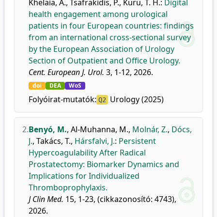
Khelaia, A.
,
Tsafrakidis, P.
,
Kuru, T. H.
:
Digital
health engagement among urological
patients in four European countries: findings
from an international cross-sectional survey
by the European Association of Urology
Section of Outpatient and Office Urology.
Cent. European J. Urol.
3, 1-12, 2026.
doi
DEA
WoS
Folyóirat-mutatók:
Urology (2025)
Q2
2.
Benyó, M.
,
Al-Muhanna, M.
,
Molnár, Z.
,
Dócs,
J.
,
Takács, T.
,
Hársfalvi, J.
:
Persistent
Hypercoagulability After Radical
Prostatectomy: Biomarker Dynamics and
Implications for Individualized
Thromboprophylaxis.
J Clin Med.
15, 1-23, (cikkazonosító: 4743),
2026.