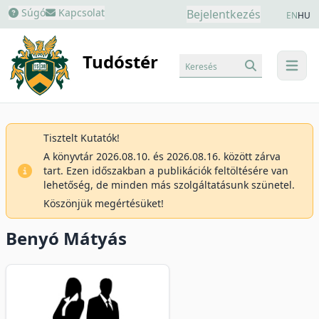
Súgó
Kapcsolat
Bejelentkezés
EN
HU
Tudóstér
Keresés
menu
Tisztelt Kutatók!
A könyvtár 2026.08.10. és 2026.08.16. között zárva
tart. Ezen időszakban a publikációk feltöltésére van
lehetőség, de minden más szolgáltatásunk szünetel.
Köszönjük megértésüket!
Benyó Mátyás