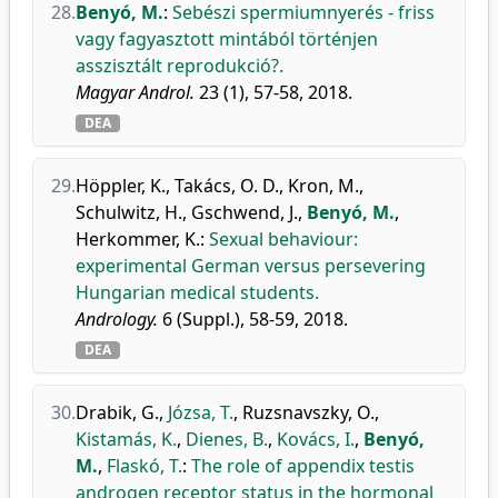
28.
Benyó, M.
:
Sebészi spermiumnyerés - friss
vagy fagyasztott mintából történjen
asszisztált reprodukció?.
Magyar Androl.
23 (1), 57-58, 2018.
DEA
29.
Höppler, K.
,
Takács, O. D.
,
Kron, M.
,
Schulwitz, H.
,
Gschwend, J.
,
Benyó, M.
,
Herkommer, K.
:
Sexual behaviour:
experimental German versus persevering
Hungarian medical students.
Andrology.
6 (Suppl.), 58-59, 2018.
DEA
30.
Drabik, G.
,
Józsa, T.
,
Ruzsnavszky, O.
,
Kistamás, K.
,
Dienes, B.
,
Kovács, I.
,
Benyó,
M.
,
Flaskó, T.
:
The role of appendix testis
androgen receptor status in the hormonal