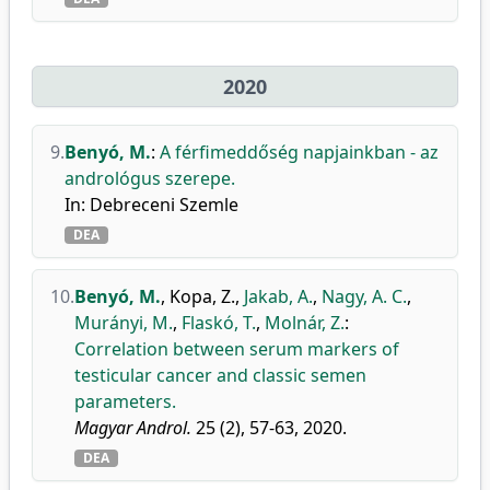
2020
9.
Benyó, M.
:
A férfimeddőség napjainkban - az
andrológus szerepe.
In: Debreceni Szemle
DEA
10.
Benyó, M.
,
Kopa, Z.
,
Jakab, A.
,
Nagy, A. C.
,
Murányi, M.
,
Flaskó, T.
,
Molnár, Z.
:
Correlation between serum markers of
testicular cancer and classic semen
parameters.
Magyar Androl.
25 (2), 57-63, 2020.
DEA