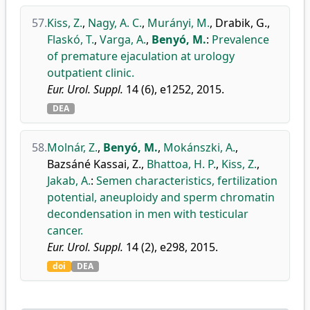
57.
Kiss, Z.
,
Nagy, A. C.
,
Murányi, M.
,
Drabik, G.
,
Flaskó, T.
,
Varga, A.
,
Benyó, M.
:
Prevalence
of premature ejaculation at urology
outpatient clinic.
Eur. Urol. Suppl.
14 (6), e1252, 2015.
DEA
58.
Molnár, Z.
,
Benyó, M.
,
Mokánszki, A.
,
Bazsáné Kassai, Z.
,
Bhattoa, H. P.
,
Kiss, Z.
,
Jakab, A.
:
Semen characteristics, fertilization
potential, aneuploidy and sperm chromatin
decondensation in men with testicular
cancer.
Eur. Urol. Suppl.
14 (2), e298, 2015.
doi
DEA