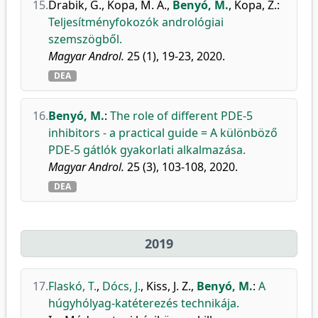
15.
Drabik, G.
,
Kopa, M. Á.
,
Benyó, M.
,
Kopa, Z.
:
Teljesítményfokozók andrológiai
szemszögből.
Magyar Androl.
25 (1), 19-23, 2020.
DEA
16.
Benyó, M.
:
The role of different PDE-5
inhibitors - a practical guide = A különböző
PDE-5 gátlók gyakorlati alkalmazása.
Magyar Androl.
25 (3), 103-108, 2020.
DEA
2019
17.
Flaskó, T.
,
Dócs, J.
,
Kiss, J. Z.
,
Benyó, M.
:
A
húgyhólyag-katéterezés technikája.