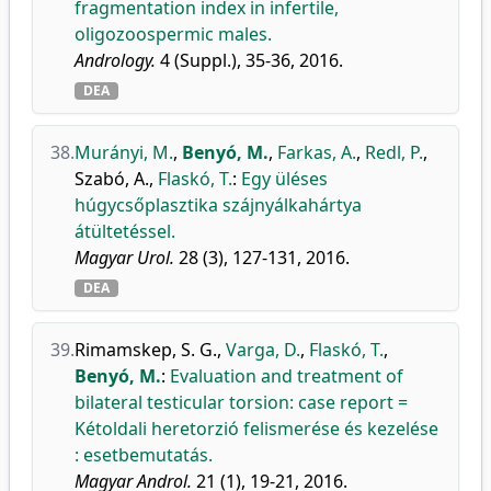
fragmentation index in infertile,
oligozoospermic males.
Andrology.
4 (Suppl.), 35-36, 2016.
DEA
38.
Murányi, M.
,
Benyó, M.
,
Farkas, A.
,
Redl, P.
,
Szabó, A.
,
Flaskó, T.
:
Egy üléses
húgycsőplasztika szájnyálkahártya
átültetéssel.
Magyar Urol.
28 (3), 127-131, 2016.
DEA
39.
Rimamskep, S. G.
,
Varga, D.
,
Flaskó, T.
,
Benyó, M.
:
Evaluation and treatment of
bilateral testicular torsion: case report =
Kétoldali heretorzió felismerése és kezelése
: esetbemutatás.
Magyar Androl.
21 (1), 19-21, 2016.