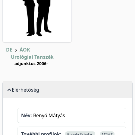
DE
ÁOK
Urológiai Tanszék
adjunktus 2006-
Elérhetőség
Név:
Benyó Mátyás
További profilok:
Google Scholar
MTMT