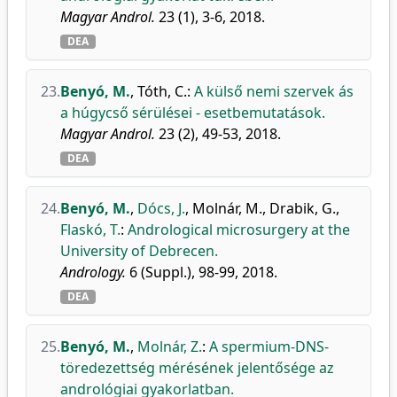
Magyar Androl.
23 (1), 3-6, 2018.
DEA
23.
Benyó, M.
,
Tóth, C.
:
A külső nemi szervek ás
a húgycső sérülései - esetbemutatások.
Magyar Androl.
23 (2), 49-53, 2018.
DEA
24.
Benyó, M.
,
Dócs, J.
,
Molnár, M.
,
Drabik, G.
,
Flaskó, T.
:
Andrological microsurgery at the
University of Debrecen.
Andrology.
6 (Suppl.), 98-99, 2018.
DEA
25.
Benyó, M.
,
Molnár, Z.
:
A spermium-DNS-
töredezettség mérésének jelentősége az
andrológiai gyakorlatban.