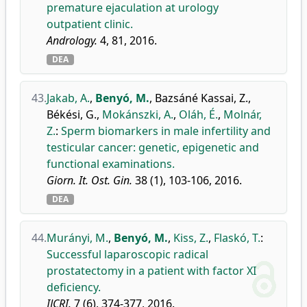
premature ejaculation at urology
outpatient clinic.
Andrology.
4, 81, 2016.
DEA
43.
Jakab, A.
,
Benyó, M.
,
Bazsáné Kassai, Z.
,
Békési, G.
,
Mokánszki, A.
,
Oláh, É.
,
Molnár,
Z.
:
Sperm biomarkers in male infertility and
testicular cancer: genetic, epigenetic and
functional examinations.
Giorn. It. Ost. Gin.
38 (1), 103-106, 2016.
DEA
44.
Murányi, M.
,
Benyó, M.
,
Kiss, Z.
,
Flaskó, T.
:
Successful laparoscopic radical
prostatectomy in a patient with factor XI
deficiency.
IJCRI.
7 (6), 374-377, 2016.