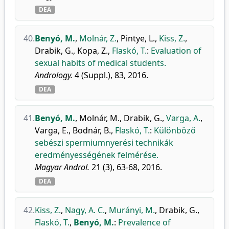
DEA
40.
Benyó, M.
,
Molnár, Z.
,
Pintye, L.
,
Kiss, Z.
,
Drabik, G.
,
Kopa, Z.
,
Flaskó, T.
:
Evaluation of
sexual habits of medical students.
Andrology.
4 (Suppl.), 83, 2016.
DEA
41.
Benyó, M.
,
Molnár, M.
,
Drabik, G.
,
Varga, A.
,
Varga, E.
,
Bodnár, B.
,
Flaskó, T.
:
Különböző
sebészi spermiumnyerési technikák
eredményességének felmérése.
Magyar Androl.
21 (3), 63-68, 2016.
DEA
42.
Kiss, Z.
,
Nagy, A. C.
,
Murányi, M.
,
Drabik, G.
,
Flaskó, T.
,
Benyó, M.
:
Prevalence of