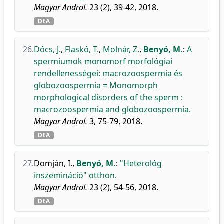
Magyar Androl.
23 (2), 39-42, 2018.
DEA
26.
Dócs, J.
,
Flaskó, T.
,
Molnár, Z.
,
Benyó, M.
:
A
spermiumok monomorf morfológiai
rendellenességei: macrozoospermia és
globozoospermia = Monomorph
morphological disorders of the sperm :
macrozoospermia and globozoospermia.
Magyar Androl.
3, 75-79, 2018.
DEA
27.
Domján, I.
,
Benyó, M.
:
"Heterológ
inszemináció" otthon.
Magyar Androl.
23 (2), 54-56, 2018.
DEA