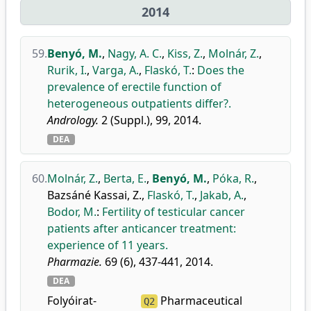
2014
59.
Benyó, M.
,
Nagy, A. C.
,
Kiss, Z.
,
Molnár, Z.
,
Rurik, I.
,
Varga, A.
,
Flaskó, T.
:
Does the
prevalence of erectile function of
heterogeneous outpatients differ?.
Andrology.
2 (Suppl.), 99, 2014.
DEA
60.
Molnár, Z.
,
Berta, E.
,
Benyó, M.
,
Póka, R.
,
Bazsáné Kassai, Z.
,
Flaskó, T.
,
Jakab, A.
,
Bodor, M.
:
Fertility of testicular cancer
patients after anticancer treatment:
experience of 11 years.
Pharmazie.
69 (6), 437-441, 2014.
DEA
Folyóirat-
Pharmaceutical
Q2