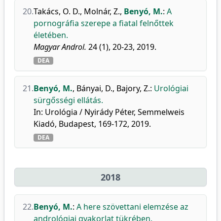
20.
Takács, O. D.
,
Molnár, Z.
,
Benyó, M.
:
A
pornográfia szerepe a fiatal felnőttek
életében.
Magyar Androl.
24 (1), 20-23, 2019.
DEA
21.
Benyó, M.
,
Bányai, D.
,
Bajory, Z.
:
Urológiai
sürgősségi ellátás.
In: Urológia / Nyirády Péter, Semmelweis
Kiadó, Budapest, 169-172, 2019.
DEA
2018
22.
Benyó, M.
:
A here szövettani elemzése az
andrológiai gyakorlat tükrében.