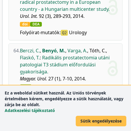
radical prostatectomy in a European
country - a Hungarian multicenter study.
Urol. Int.
92 (3), 289-293, 2014.
doi
DEA
Folyóirat-mutatók:
Urology
Q2
64.
Berczi, C.
,
Benyó, M.
,
Varga, A.
,
Tóth, C.
,
Flaskó, T.
:
Radikális prostatectomia utáni
patologiai T3 stádium előfordulási
gyakorisága.
Magyar. Urol.
27 (1), 7-10, 2014.
DEA
Ez a weboldal sütiket használ. Az Uniós törvények
értelmében kérem, engedélyezze a sütik használatát, vagy
65.
Molnár, Z.
,
Benyó, M.
,
Bazsáné Kassai, Z.
,
zárja be az oldalt.
Lévai, Í.
,
Varga, A.
,
Jakab, A.
:
Reproduktív
Adatkezelési tájékoztató
korban előforduló daganatok hatása a
Sütik engedélyezése
spermiogenezisre: heredaganatos és