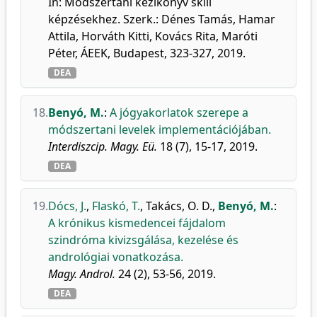
In: Módszertani kézikönyv skill
képzésekhez. Szerk.: Dénes Tamás, Hamar
Attila, Horváth Kitti, Kovács Rita, Maróti
Péter, ÁEEK, Budapest, 323-327, 2019.
DEA
18.
Benyó, M.
:
A jógyakorlatok szerepe a
módszertani levelek implementációjában.
Interdiszcip. Magy. Eü.
18 (7), 15-17, 2019.
DEA
19.
Dócs, J.
,
Flaskó, T.
,
Takács, O. D.
,
Benyó, M.
:
A krónikus kismedencei fájdalom
szindróma kivizsgálása, kezelése és
andrológiai vonatkozása.
Magy. Androl.
24 (2), 53-56, 2019.
DEA