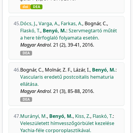
doi
DEA
45.
Dócs, J.
,
Varga, A.
,
Farkas, A.
,
Bognár, C.
,
Flaskó, T.
,
Benyó, M.
:
Szervmegtartó műtét
a here térfoglaló folyamata esetén.
Magyar Androl.
21 (2), 39-41, 2016.
DEA
46.
Bognár, C.
,
Molnár, Z. F.
,
Lázár, I.
,
Benyó, M.
:
Vascularis eredetű postcoitalis hematuria
ellátása.
Magyar Androl.
21 (3), 85-88, 2016.
DEA
47.
Murányi, M.
,
Benyó, M.
,
Kiss, Z.
,
Flaskó, T.
:
Veleszületett hímvesszőgörbület kezelése
Yachia-féle corporoplasztikával.