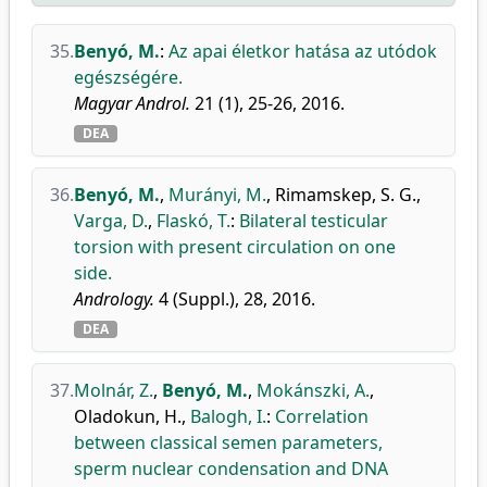
35.
Benyó, M.
:
Az apai életkor hatása az utódok
egészségére.
Magyar Androl.
21 (1), 25-26, 2016.
DEA
36.
Benyó, M.
,
Murányi, M.
,
Rimamskep, S. G.
,
Varga, D.
,
Flaskó, T.
:
Bilateral testicular
torsion with present circulation on one
side.
Andrology.
4 (Suppl.), 28, 2016.
DEA
37.
Molnár, Z.
,
Benyó, M.
,
Mokánszki, A.
,
Oladokun, H.
,
Balogh, I.
:
Correlation
between classical semen parameters,
sperm nuclear condensation and DNA