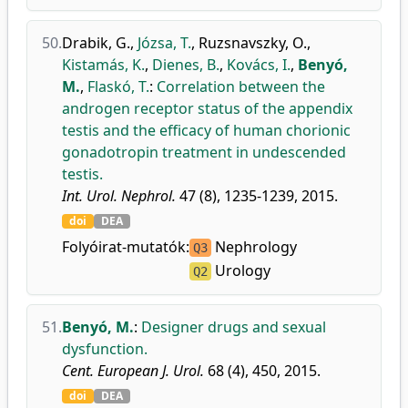
50.
Drabik, G.
,
Józsa, T.
,
Ruzsnavszky, O.
,
Kistamás, K.
,
Dienes, B.
,
Kovács, I.
,
Benyó,
M.
,
Flaskó, T.
:
Correlation between the
androgen receptor status of the appendix
testis and the efficacy of human chorionic
gonadotropin treatment in undescended
testis.
Int. Urol. Nephrol.
47 (8), 1235-1239, 2015.
doi
DEA
Folyóirat-mutatók:
Nephrology
Q3
Urology
Q2
51.
Benyó, M.
:
Designer drugs and sexual
dysfunction.
Cent. European J. Urol.
68 (4), 450, 2015.
doi
DEA