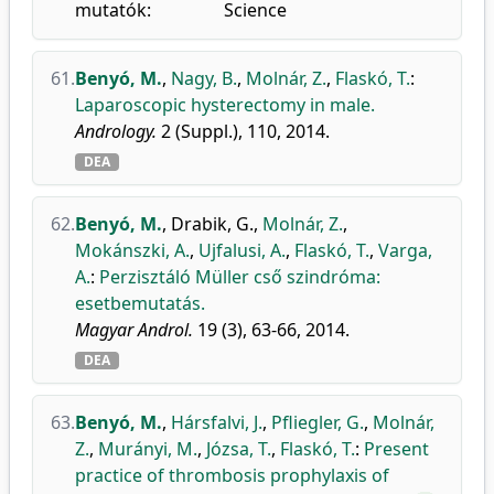
mutatók:
Science
61.
Benyó, M.
,
Nagy, B.
,
Molnár, Z.
,
Flaskó, T.
:
Laparoscopic hysterectomy in male.
Andrology.
2 (Suppl.), 110, 2014.
DEA
62.
Benyó, M.
,
Drabik, G.
,
Molnár, Z.
,
Mokánszki, A.
,
Ujfalusi, A.
,
Flaskó, T.
,
Varga,
A.
:
Perzisztáló Müller cső szindróma:
esetbemutatás.
Magyar Androl.
19 (3), 63-66, 2014.
DEA
63.
Benyó, M.
,
Hársfalvi, J.
,
Pfliegler, G.
,
Molnár,
Z.
,
Murányi, M.
,
Józsa, T.
,
Flaskó, T.
:
Present
practice of thrombosis prophylaxis of