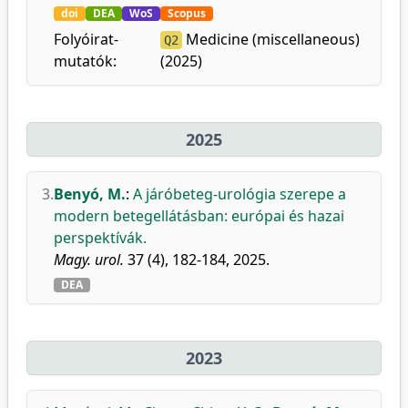
doi
DEA
WoS
Scopus
Folyóirat-
Medicine (miscellaneous)
Q2
mutatók:
(2025)
2025
3.
Benyó, M.
:
A járóbeteg-urológia szerepe a
modern betegellátásban: európai és hazai
perspektívák.
Magy. urol.
37 (4), 182-184, 2025.
DEA
2023