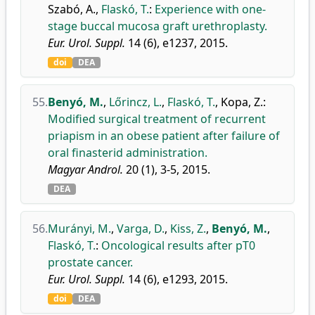
Szabó, A.
,
Flaskó, T.
:
Experience with one-
stage buccal mucosa graft urethroplasty.
Eur. Urol. Suppl.
14 (6), e1237, 2015.
doi
DEA
55.
Benyó, M.
,
Lőrincz, L.
,
Flaskó, T.
,
Kopa, Z.
:
Modified surgical treatment of recurrent
priapism in an obese patient after failure of
oral finasterid administration.
Magyar Androl.
20 (1), 3-5, 2015.
DEA
56.
Murányi, M.
,
Varga, D.
,
Kiss, Z.
,
Benyó, M.
,
Flaskó, T.
:
Oncological results after pT0
prostate cancer.
Eur. Urol. Suppl.
14 (6), e1293, 2015.
doi
DEA