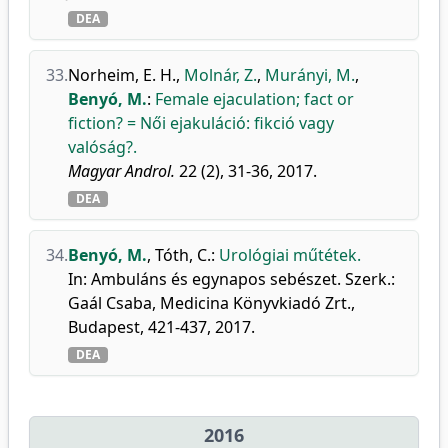
DEA
33.
Norheim, E. H.
,
Molnár, Z.
,
Murányi, M.
,
Benyó, M.
:
Female ejaculation; fact or
fiction? = Női ejakuláció: fikció vagy
valóság?.
Magyar Androl.
22 (2), 31-36, 2017.
DEA
34.
Benyó, M.
,
Tóth, C.
:
Urológiai műtétek.
In: Ambuláns és egynapos sebészet. Szerk.:
Gaál Csaba, Medicina Könyvkiadó Zrt.,
Budapest, 421-437, 2017.
DEA
2016