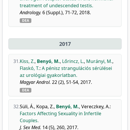
treatment of undescended testis.
Andrology.
6 (Suppl.), 71-72, 2018.
DEA
2017
31.
Kiss, Z.
,
Benyó, M.
,
Lőrincz, L.
,
Murányi, M.
,
Flaskó, T.
:
A pénisz strangulációs sérülései
az urológiai gyakorlatban.
Magyar Androl.
22 (2), 51-54, 2017.
DEA
32.
Süli, Á.
,
Kopa, Z.
,
Benyó, M.
,
Vereczkey, A.
:
Factors Affecting Sexuality in Infertile
Couples.
J. Sex Med.
14 (5), 260, 2017.