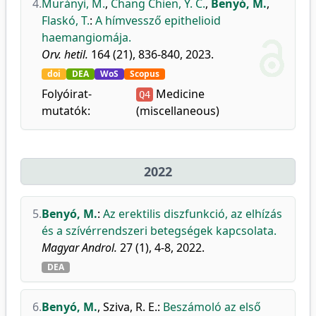
4.
Murányi, M.
,
Chang Chien, Y. C.
,
Benyó, M.
,
Flaskó, T.
:
A hímvessző epithelioid
haemangiomája.
Orv. hetil.
164 (21), 836-840, 2023.
doi
DEA
WoS
Scopus
Folyóirat-
Medicine
Q4
mutatók:
(miscellaneous)
2022
5.
Benyó, M.
:
Az erektilis diszfunkció, az elhízás
és a szívérrendszeri betegségek kapcsolata.
Magyar Androl.
27 (1), 4-8, 2022.
DEA
6.
Benyó, M.
,
Sziva, R. E.
:
Beszámoló az első