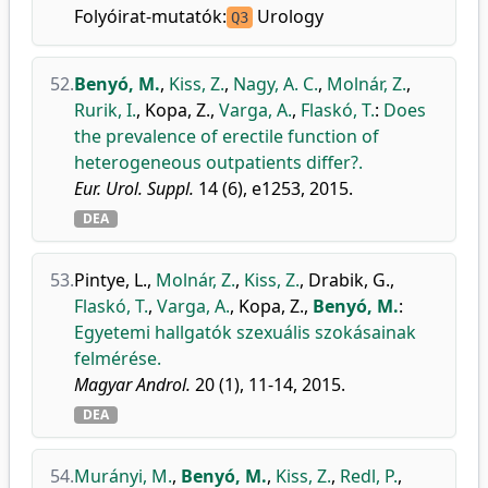
Folyóirat-mutatók:
Urology
Q3
52.
Benyó, M.
,
Kiss, Z.
,
Nagy, A. C.
,
Molnár, Z.
,
Rurik, I.
,
Kopa, Z.
,
Varga, A.
,
Flaskó, T.
:
Does
the prevalence of erectile function of
heterogeneous outpatients differ?.
Eur. Urol. Suppl.
14 (6), e1253, 2015.
DEA
53.
Pintye, L.
,
Molnár, Z.
,
Kiss, Z.
,
Drabik, G.
,
Flaskó, T.
,
Varga, A.
,
Kopa, Z.
,
Benyó, M.
:
Egyetemi hallgatók szexuális szokásainak
felmérése.
Magyar Androl.
20 (1), 11-14, 2015.
DEA
54.
Murányi, M.
,
Benyó, M.
,
Kiss, Z.
,
Redl, P.
,