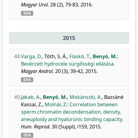
Magyar Urol.
28 (2), 79-83, 2016.
DEA
2015
48.
Varga, D.
,
Tóth, S. Á.
,
Flaskó, T.
,
Benyó, M.
:
Bevérzett hydrocele sürgősségi ellátása.
Magyar Androl.
20 (3), 39-42, 2015.
DEA
49.
Jakab, A.
,
Benyó, M.
,
Mokánszki, A.
,
Bazsáné
Kassai, Z.
,
Molnár, Z.
:
Correlation between
sperm chromatin decondensation, density,
aneuploidy and hyaluronic binding capacity.
Hum. Reprod.
30 (Suppl), i159, 2015.
DEA