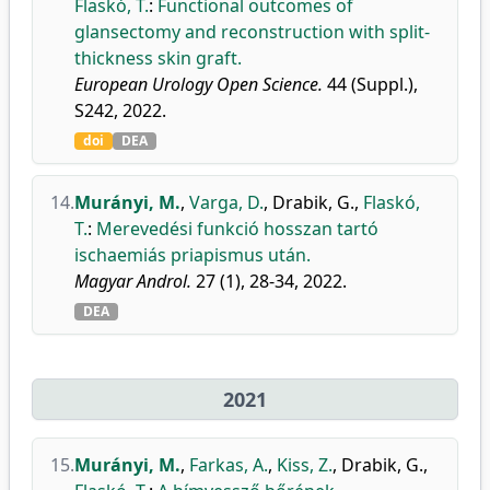
Flaskó, T.
:
Functional outcomes of
glansectomy and reconstruction with split-
thickness skin graft.
European Urology Open Science.
44 (Suppl.),
S242, 2022.
doi
DEA
14.
Murányi, M.
,
Varga, D.
,
Drabik, G.
,
Flaskó,
T.
:
Merevedési funkció hosszan tartó
ischaemiás priapismus után.
Magyar Androl.
27 (1), 28-34, 2022.
DEA
2021
15.
Murányi, M.
,
Farkas, A.
,
Kiss, Z.
,
Drabik, G.
,