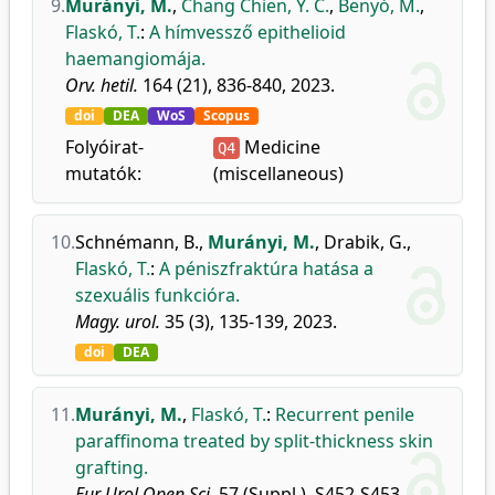
9.
Murányi, M.
,
Chang Chien, Y. C.
,
Benyó, M.
,
Flaskó, T.
:
A hímvessző epithelioid
haemangiomája.
Orv. hetil.
164 (21), 836-840, 2023.
doi
DEA
WoS
Scopus
Folyóirat-
Medicine
Q4
mutatók:
(miscellaneous)
10.
Schnémann, B.
,
Murányi, M.
,
Drabik, G.
,
Flaskó, T.
:
A péniszfraktúra hatása a
szexuális funkcióra.
Magy. urol.
35 (3), 135-139, 2023.
doi
DEA
11.
Murányi, M.
,
Flaskó, T.
:
Recurrent penile
paraffinoma treated by split-thickness skin
grafting.
Eur Urol Open Sci.
57 (Suppl.), S452-S453,