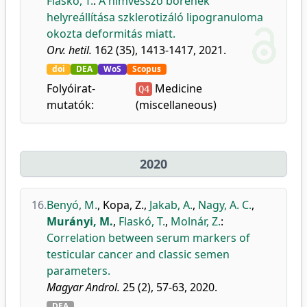
Flaskó, T.
:
A hímvessző bőrének
helyreállítása szklerotizáló lipogranuloma
okozta deformitás miatt.
Orv. hetil.
162 (35), 1413-1417, 2021.
doi
DEA
WoS
Scopus
Folyóirat-
Medicine
Q4
mutatók:
(miscellaneous)
2020
16.
Benyó, M.
,
Kopa, Z.
,
Jakab, A.
,
Nagy, A. C.
,
Murányi, M.
,
Flaskó, T.
,
Molnár, Z.
:
Correlation between serum markers of
testicular cancer and classic semen
parameters.
Magyar Androl.
25 (2), 57-63, 2020.
DEA