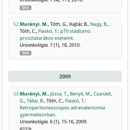
DEA
52.
Murányi, M.
,
Tóth, G.
,
Kajtár, B.
,
Nagy, B.
,
Tóth, C.
,
Flaskó, T.
:
pT0 stádiumú
prosztatarákos eseteink.
Uroonkológia.
7 (1), 18, 2010.
DEA
2009
53.
Murányi, M.
,
Józsa, T.
,
Benyó, M.
,
Csanádi,
G.
,
Tállai, B.
,
Tóth, C.
,
Flaskó, T.
:
Retroperitoneoscopos adrenalectomia
gyermekkorban.
Uroonkológia.
6 (1), 15-16, 2009.
DEA