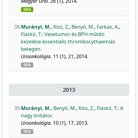
Magyar Urol.
26 (1), 2014.
DEA
38.
Murányi, M.
,
Kiss, Z.
,
Benyó, M.
,
Farkas, A.
,
Flaskó, T.
:
Vesetumor és BPH műtéti
kezelése essentialis thrombocythaemiás
betegen.
Uroonkológia.
11 (1), 21, 2014.
DEA
2013
39.
Murányi, M.
,
Benyó, M.
,
Kiss, Z.
,
Flaskó, T.
:
A
nagy imitátor.
Uroonkológia.
10 (1), 17, 2013.
DEA