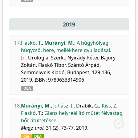
2019
17.
Flaskó, T.
,
Murányi, M.
:
A húgyhólyag,
húgycső, here, mellékhere gyulladásai.
In: Urológia. Szerk.: Nyirády Péter, Bajory
Zoltán, Flaskó Tibor, Szántó Árpád,
Semmelweis Kiadó, Budapest, 129-136,
2019. ISBN: 9789633314906
DEA
18.
Murányi, M.
,
Juhász, I.
,
Drabik, G.
,
Kiss, Z.
,
Flaskó, T.
:
Glans helyreállító műtét félvastag
bőr átültetéssel.
Magy. urol.
31 (2), 73-77, 2019.
doi
DEA