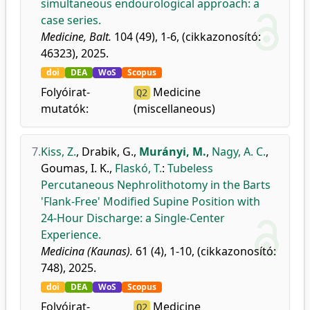
simultaneous endourological approach: a
case series.
Medicine, Balt.
104 (49), 1-6, (cikkazonosító:
46323), 2025.
doi
DEA
WoS
Scopus
Folyóirat-
Medicine
Q2
mutatók:
(miscellaneous)
7.
Kiss, Z.
,
Drabik, G.
,
Murányi, M.
,
Nagy, A. C.
,
Goumas, I. K.
,
Flaskó, T.
:
Tubeless
Percutaneous Nephrolithotomy in the Barts
'Flank-Free' Modified Supine Position with
24-Hour Discharge: a Single-Center
Experience.
Medicina (Kaunas).
61 (4), 1-10, (cikkazonosító:
748), 2025.
doi
DEA
WoS
Scopus
Folyóirat-
Medicine
Q2