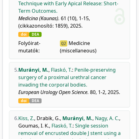
Technique with Early Apical Release: Short-
Term Outcomes.
Medicina (Kaunas).
61 (10), 1-15,
(cikkazonosító: 1859), 2025.
doi
DEA
Folyóirat-
Medicine
Q2
mutatók:
(miscellaneous)
5.
Murányi, M.
,
Flaskó, T.
:
Penile-preserving
surgery of a proximal urethral cancer
invading the corporal bodies.
European Urology Open Science.
80, 1-2, 2025.
doi
DEA
6.
Kiss, Z.
,
Drabik, G.
,
Murányi, M.
,
Nagy, A. C.
,
Goumas, I. K.
,
Flaskó, T.
:
Single session
removal of encrusted double J stent using a