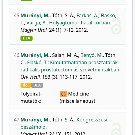
45.
Murányi, M.
,
Tóth, S. Á.
,
Farkas, A.
,
Flaskó,
T.
,
Varga, A.
:
Hólyagtumor fiatal korban.
Magyar Urol.
24 (1), 7-12, 2012.
DEA
46.
Murányi, M.
,
Salah, M. A.
,
Benyó, M.
,
Tóth,
C.
,
Flaskó, T.
:
Kimutathatatlan prosztatarák
radikális prostatectomiás szövetmintákban.
Orv. Hetil.
153 (3), 113-117, 2012.
doi
DEA
Folyóirat-
Medicine
Q3
mutatók:
(miscellaneous)
47.
Murányi, M.
,
Tóth, S. Á.
:
Kongresszusi
beszámoló.
Magyar Urol.
24 (3), 151, 2012.