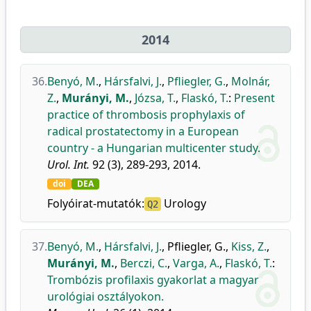
2014
36.
Benyó, M.
,
Hársfalvi, J.
,
Pfliegler, G.
,
Molnár,
Z.
,
Murányi, M.
,
Józsa, T.
,
Flaskó, T.
:
Present
practice of thrombosis prophylaxis of
radical prostatectomy in a European
country - a Hungarian multicenter study.
Urol. Int.
92 (3), 289-293, 2014.
doi
DEA
Folyóirat-mutatók:
Urology
Q2
37.
Benyó, M.
,
Hársfalvi, J.
,
Pfliegler, G.
,
Kiss, Z.
,
Murányi, M.
,
Berczi, C.
,
Varga, A.
,
Flaskó, T.
:
Trombózis profilaxis gyakorlat a magyar
urológiai osztályokon.