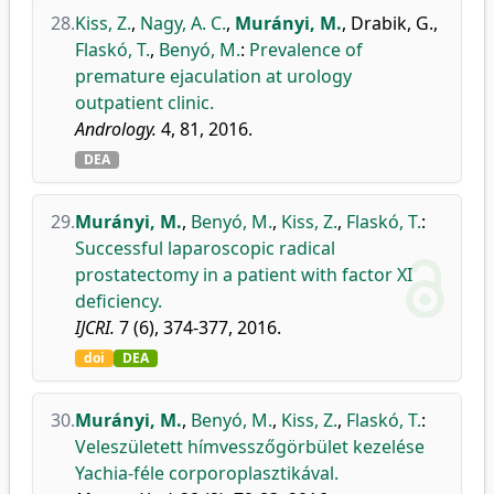
28.
Kiss, Z.
,
Nagy, A. C.
,
Murányi, M.
,
Drabik, G.
,
Flaskó, T.
,
Benyó, M.
:
Prevalence of
premature ejaculation at urology
outpatient clinic.
Andrology.
4, 81, 2016.
DEA
29.
Murányi, M.
,
Benyó, M.
,
Kiss, Z.
,
Flaskó, T.
:
Successful laparoscopic radical
prostatectomy in a patient with factor XI
deficiency.
IJCRI.
7 (6), 374-377, 2016.
doi
DEA
30.
Murányi, M.
,
Benyó, M.
,
Kiss, Z.
,
Flaskó, T.
:
Veleszületett hímvesszőgörbület kezelése
Yachia-féle corporoplasztikával.