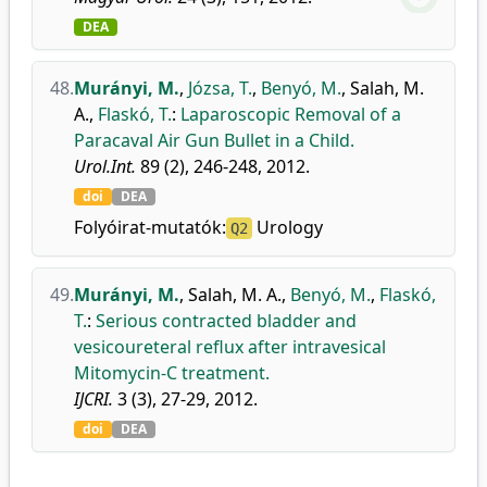
DEA
48.
Murányi, M.
,
Józsa, T.
,
Benyó, M.
,
Salah, M.
A.
,
Flaskó, T.
:
Laparoscopic Removal of a
Paracaval Air Gun Bullet in a Child.
Urol.Int.
89 (2), 246-248, 2012.
doi
DEA
Folyóirat-mutatók:
Urology
Q2
49.
Murányi, M.
,
Salah, M. A.
,
Benyó, M.
,
Flaskó,
T.
:
Serious contracted bladder and
vesicoureteral reflux after intravesical
Mitomycin-C treatment.
IJCRI.
3 (3), 27-29, 2012.
doi
DEA