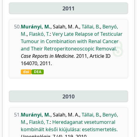
2011
50.
Murányi, M.
,
Salah, M. A.
,
Tállai, B.
,
Benyó,
M.
,
Flaskó, T.
:
Very Late Relapse of Testicular
Tumour in Combination with Renal Cancer
and Their Retroperitoneoscopic Removal.
Case Reports in Medicine.
2011, Article ID
164070, 2011.
doi
DEA
2010
51.
Murányi, M.
,
Salah, M. A.
,
Tállai, B.
,
Benyó,
M.
,
Flaskó, T.
:
Heredaganat vesetumorral
kombinált késői kiújulása: esetismertetés.
Uroonkológia.
7 (4), 119, 2010.