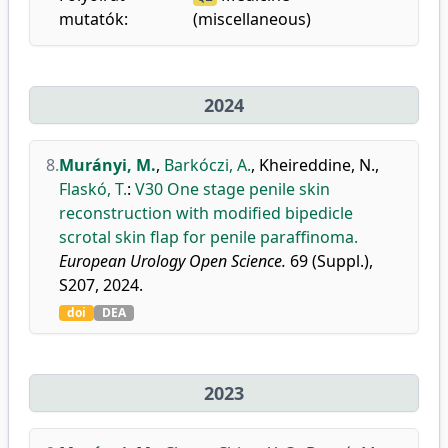
mutatók:
(miscellaneous)
2024
8.
Murányi, M.
,
Barkóczi, A.
,
Kheireddine, N.
,
Flaskó, T.
:
V30 One stage penile skin
reconstruction with modified bipedicle
scrotal skin flap for penile paraffinoma.
European Urology Open Science.
69 (Suppl.),
S207, 2024.
doi
DEA
2023