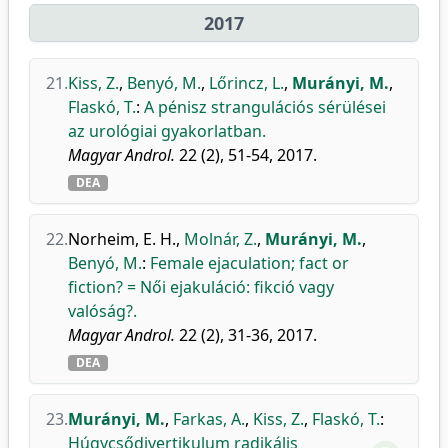
2017
21.
Kiss, Z.
,
Benyó, M.
,
Lőrincz, L.
,
Murányi, M.
,
Flaskó, T.
:
A pénisz strangulációs sérülései
az urológiai gyakorlatban.
Magyar Androl.
22 (2), 51-54, 2017.
DEA
22.
Norheim, E. H.
,
Molnár, Z.
,
Murányi, M.
,
Benyó, M.
:
Female ejaculation; fact or
fiction? = Női ejakuláció: fikció vagy
valóság?.
Magyar Androl.
22 (2), 31-36, 2017.
DEA
23.
Murányi, M.
,
Farkas, A.
,
Kiss, Z.
,
Flaskó, T.
:
Húgycsődivertikulum radikális