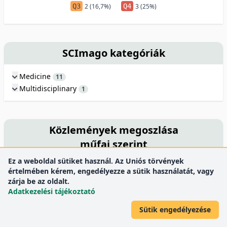
Q3
2 (16,7%)
Q4
3 (25%)
SCImago kategóriák
Medicine
11
Multidisciplinary
1
Közlemények megoszlása
műfaj szerint
Ez a weboldal sütiket használ. Az Uniós törvények
értelmében kérem, engedélyezze a sütik használatát, vagy
zárja be az oldalt.
3.8%
Adatkezelési tájékoztató
3.8%
5.7%
Sütik engedélyezése
34.0%