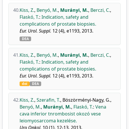
40.
Kiss, Z.
,
Benyó, M.
,
Murányi, M.
,
Berczi, C.
,
Flaskó, T.
:
Indication, safety and
complications of prostate biopsies.
Eur. Urol. Suppl.
12 (4), e1193, 2013.
DEA
41.
Kiss, Z.
,
Benyó, M.
,
Murányi, M.
,
Berczi, C.
,
Flaskó, T.
:
Indication, safety and
complications of prostate biopsies.
Eur. Urol. Suppl.
12 (4), e1193, 2013.
doi
DEA
42.
Kiss, Z.
,
Szerafin, T.
,
Böszörményi-Nagy, G.
,
Benyó, M.
,
Murányi, M.
,
Flaskó, T.
:
Vena
cava inferior tnrombosist okozó vese
leiomyosarcoma kezelése.
Uro Onkol.
10 (1), 12-13, 2013.