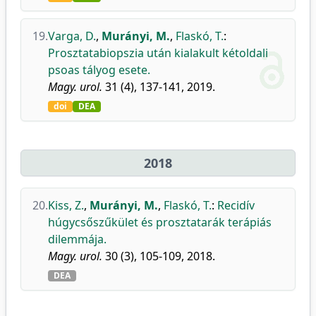
19.
Varga, D.
,
Murányi, M.
,
Flaskó, T.
:
Prosztatabiopszia után kialakult kétoldali
psoas tályog esete.
Magy. urol.
31 (4), 137-141, 2019.
doi
DEA
2018
20.
Kiss, Z.
,
Murányi, M.
,
Flaskó, T.
:
Recidív
húgycsőszűkület és prosztatarák terápiás
dilemmája.
Magy. urol.
30 (3), 105-109, 2018.
DEA