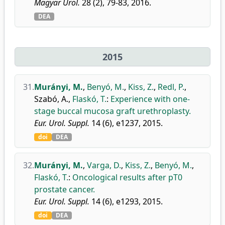
Magyar Urol.
28 (2), 79-83, 2016.
DEA
2015
31.
Murányi, M.
,
Benyó, M.
,
Kiss, Z.
,
Redl, P.
,
Szabó, A.
,
Flaskó, T.
:
Experience with one-
stage buccal mucosa graft urethroplasty.
Eur. Urol. Suppl.
14 (6), e1237, 2015.
doi
DEA
32.
Murányi, M.
,
Varga, D.
,
Kiss, Z.
,
Benyó, M.
,
Flaskó, T.
:
Oncological results after pT0
prostate cancer.
Eur. Urol. Suppl.
14 (6), e1293, 2015.
doi
DEA