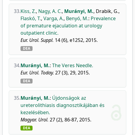
33.
Kiss, Z.
,
Nagy, A. C.
,
Murányi, M.
,
Drabik, G.
,
Flaskó, T.
,
Varga, A.
,
Benyó, M.
:
Prevalence
of premature ejaculation at urology
outpatient clinic.
Eur. Urol. Suppl.
14 (6), e1252, 2015.
DEA
34.
Murányi, M.
:
The Veres Needle.
Eur. Urol. Today.
27 (3), 29, 2015.
DEA
35.
Murányi, M.
:
Újdonságok az
ureterolithiasis diagnosztikájában és
kezelésében.
Magyar. Urol.
27 (2), 86-87, 2015.
DEA