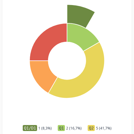
Q1/D1
1 (8,3%)
Q1
2 (16,7%)
Q2
5 (41,7%)