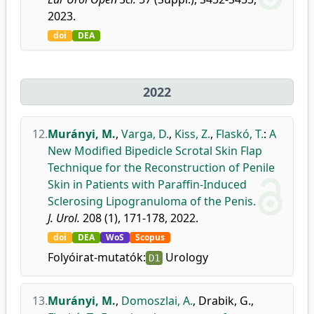
2023.
doi
DEA
2022
12.
Murányi, M.
,
Varga, D.
,
Kiss, Z.
,
Flaskó, T.
:
A
New Modified Bipedicle Scrotal Skin Flap
Technique for the Reconstruction of Penile
Skin in Patients with Paraffin-Induced
Sclerosing Lipogranuloma of the Penis.
J. Urol.
208 (1), 171-178, 2022.
doi
DEA
WoS
Scopus
Folyóirat-mutatók:
Urology
D1
13.
Murányi, M.
,
Domoszlai, A.
,
Drabik, G.
,