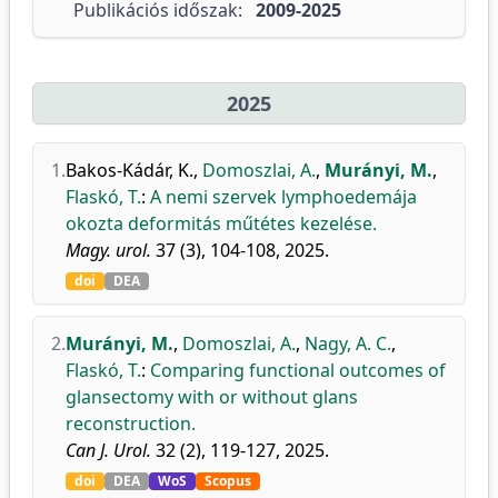
Publikációs időszak:
2009-2025
2025
1.
Bakos-Kádár, K.
,
Domoszlai, A.
,
Murányi, M.
,
Flaskó, T.
:
A nemi szervek lymphoedemája
okozta deformitás műtétes kezelése.
Magy. urol.
37 (3), 104-108, 2025.
doi
DEA
2.
Murányi, M.
,
Domoszlai, A.
,
Nagy, A. C.
,
Flaskó, T.
:
Comparing functional outcomes of
glansectomy with or without glans
reconstruction.
Can J. Urol.
32 (2), 119-127, 2025.
doi
DEA
WoS
Scopus