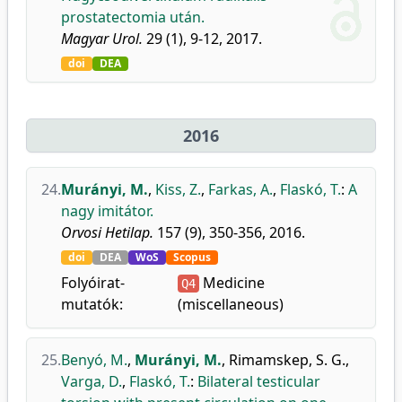
prostatectomia után.
Magyar Urol.
29 (1), 9-12, 2017.
doi
DEA
2016
24.
Murányi, M.
,
Kiss, Z.
,
Farkas, A.
,
Flaskó, T.
:
A
nagy imitátor.
Orvosi Hetilap.
157 (9), 350-356, 2016.
doi
DEA
WoS
Scopus
Folyóirat-
Medicine
Q4
mutatók:
(miscellaneous)
25.
Benyó, M.
,
Murányi, M.
,
Rimamskep, S. G.
,
Varga, D.
,
Flaskó, T.
:
Bilateral testicular