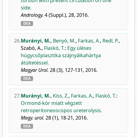
torsion with present circulation on one
side.
Andrology.
4 (Suppl.), 28, 2016.
DEA
26.
Murányi, M.
,
Benyó, M.
,
Farkas, A.
,
Redl, P.
,
Szabó, A.
,
Flaskó, T.
:
Egy üléses
húgycsőplasztika szájnyálkahártya
átültetéssel.
Magyar Urol.
28 (3), 127-131, 2016.
DEA
27.
Murányi, M.
,
Kiss, Z.
,
Farkas, A.
,
Flaskó, T.
:
Ormond-kór miatt végzett
retroperitoneoscopos ureterolysis.
Magy. urol.
28 (1), 18-21, 2016.
DEA