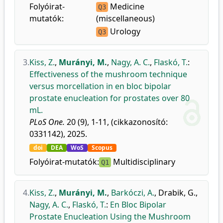
Folyóirat-
Medicine
Q3
mutatók:
(miscellaneous)
Urology
Q3
3.
Kiss, Z.
,
Murányi, M.
,
Nagy, A. C.
,
Flaskó, T.
:
Effectiveness of the mushroom technique
versus morcellation in en bloc bipolar
prostate enucleation for prostates over 80
mL.
PLoS One.
20 (9), 1-11, (cikkazonosító:
0331142), 2025.
doi
DEA
WoS
Scopus
Folyóirat-mutatók:
Multidisciplinary
Q1
4.
Kiss, Z.
,
Murányi, M.
,
Barkóczi, A.
,
Drabik, G.
,
Nagy, A. C.
,
Flaskó, T.
:
En Bloc Bipolar
Prostate Enucleation Using the Mushroom