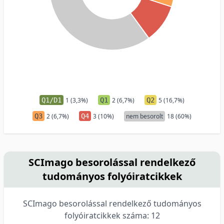
Q1/D1
1 (3,3%)
Q1
2 (6,7%)
Q2
5 (16,7%)
Q3
2 (6,7%)
Q4
3 (10%)
nem besorolt
18 (60%)
SCImago besorolással rendelkező
tudományos folyóiratcikkek
SCImago besorolással rendelkező tudományos
folyóiratcikkek száma: 12