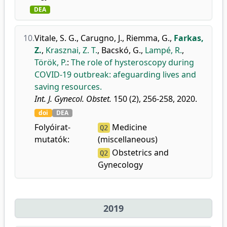
DEA
10.
Vitale, S. G.
,
Carugno, J.
,
Riemma, G.
,
Farkas,
Z.
,
Krasznai, Z. T.
,
Bacskó, G.
,
Lampé, R.
,
Török, P.
:
The role of hysteroscopy during
COVID-19 outbreak: afeguarding lives and
saving resources.
Int. J. Gynecol. Obstet.
150 (2), 256-258, 2020.
doi
DEA
Folyóirat-
Medicine
Q2
mutatók:
(miscellaneous)
Obstetrics and
Q2
Gynecology
2019