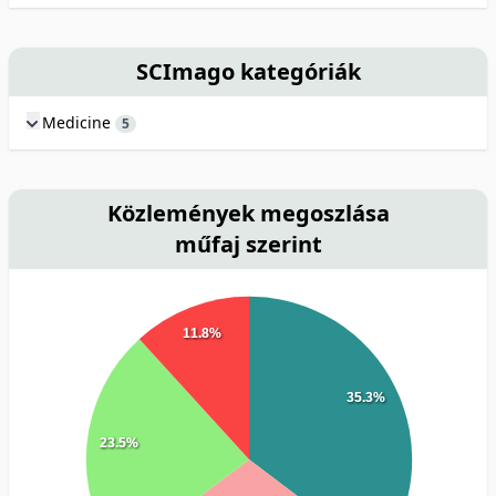
SCImago kategóriák
Medicine
5
Közlemények megoszlása
műfaj szerint
11.8%
35.3%
23.5%