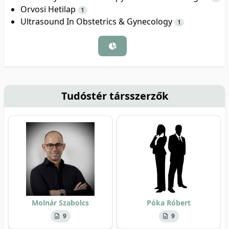
Orvosi Hetilap
1
Ultrasound In Obstetrics & Gynecology
1
Tudóstér társszerzők
Molnár Szabolcs
Póka Róbert
9
9