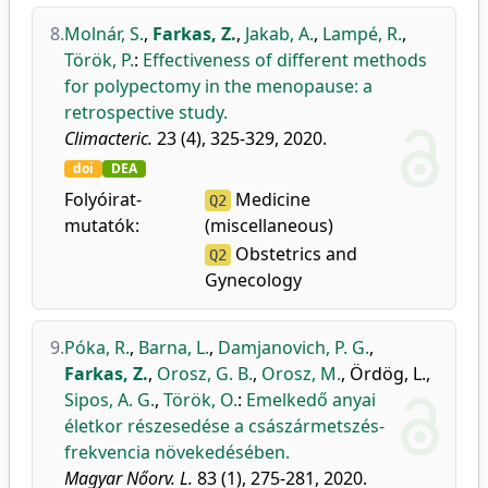
8.
Molnár, S.
,
Farkas, Z.
,
Jakab, A.
,
Lampé, R.
,
Török, P.
:
Effectiveness of different methods
for polypectomy in the menopause: a
retrospective study.
Climacteric.
23 (4), 325-329, 2020.
doi
DEA
Folyóirat-
Medicine
Q2
mutatók:
(miscellaneous)
Obstetrics and
Q2
Gynecology
9.
Póka, R.
,
Barna, L.
,
Damjanovich, P. G.
,
Farkas, Z.
,
Orosz, G. B.
,
Orosz, M.
,
Ördög, L.
,
Sipos, A. G.
,
Török, O.
:
Emelkedő anyai
életkor részesedése a császármetszés-
frekvencia növekedésében.
Magyar Nőorv. L.
83 (1), 275-281, 2020.