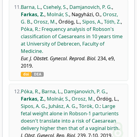
11.
Barna, L.
,
Csehely, S.
,
Damjanovich, P. G.
,
Farkas, Z.
,
Molnár, S.
,
Nagyházi, O.
,
Orosz,
G. B.
,
Orosz, M.
,
Ördög, L.
,
Sipos, A.
,
Tóth, Z.
,
Póka, R.
:
Frequency analysis of Robson's
classification of Caesareans in 10 years time
at University of Debrecen, Faculty of
Medicine.
Eur. J. Obstet. Gynecol. Reprod. Biol.
234, e9,
2019.
doi
DEA
12.
Póka, R.
,
Barna, L.
,
Damjanovich, P. G.
,
Farkas, Z.
,
Molnár, S.
,
Orosz, M.
,
Ördög, L.
,
Sipos, A. G.
,
Juhász, A. G.
,
Török, O.
:
Large
fetal weight alone in Robson-1 parturients
doesn't translate into a risk of Caesarean
delivery higher then that of a vaginal birth.
J. Obst. Gynecol. Rep. Biol.
239, 7-10, 2019.