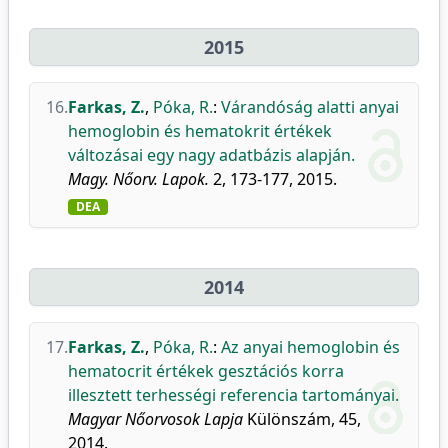
2015
16.
Farkas, Z.
,
Póka, R.
:
Várandóság alatti anyai
hemoglobin és hematokrit értékek
változásai egy nagy adatbázis alapján.
Magy. Nőorv. Lapok.
2, 173-177, 2015.
DEA
2014
17.
Farkas, Z.
,
Póka, R.
:
Az anyai hemoglobin és
hematocrit értékek gesztációs korra
illesztett terhességi referencia tartományai.
Magyar Nőorvosok Lapja
Különszám, 45,
2014.