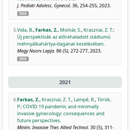
J. Pediatr Adolesc. Gynecol.
36, 254-255, 2023.
DEA
5.
Vida, B.
,
Farkas, Z.
,
Molnár, S.
,
Krasznai, Z. T.
:
Új perspektívák az előrehaladott stádiumú
méhnyálkahártya-daganat kezelésében.
Magy Noorv Lapja.
86 (5), 272-277, 2023.
DEA
2021
6.
Farkas, Z.
,
Krasznai, Z. T.
,
Lampé, R.
,
Török,
P.
:
COVID 19 pandemic and minimally
invasive gynecology: consequences and
future perspectives.
Minim. Invasive Ther. Allied Technol.
30 (5), 311-