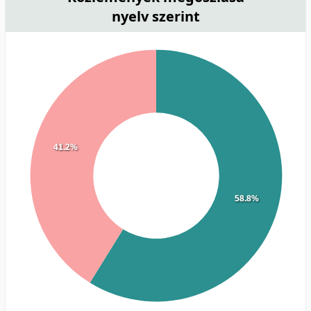
nyelv szerint
41.2%
58.8%