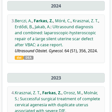
2024
3.
Berczi, A.
,
Farkas, Z.
,
Móré, C.
,
Krasznai, Z. T.
,
Erdődi, B.
,
Jakab, A.
:
Ultrasound diagnosis
and combined: laparoscopic-hysteroscopic
repair of a large silent uterine scar defect
after VBAC: a case report.
Ultrasound Obstet. Gynecol.
64 (S1), 356, 2024.
doi
DEA
2023
4.
Krasznai, Z. T.
,
Farkas, Z.
,
Orosz, M.
,
Molnár,
S.
:
Successful surgical treatment of complete
cervical agenesia with duplicate uterus
associated with severe DIE.