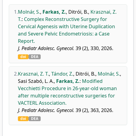
1.
Molnár, S.
,
Farkas, Z.
,
Ditrói, B.
,
Krasznai, Z.
T.
:
Complex Reconstructive Surgery for
Cervical Agenesis with Uterine Duplication
and Severe Pelvic Endometriosis: a Case
Report.
J. Pediatr Adolesc. Gynecol.
39 (2), 330, 2026.
doi
DEA
2.
Krasznai, Z. T.
,
Tándor, Z.
,
Ditrói, B.
,
Molnár, S.
,
Sasi Szabó, L. A.
,
Farkas, Z.
:
Modified
Vecchietti Procedure in 26-year-old woman
after multiple reconstructive surgeries for
VACTERL Association.
J. Pediatr Adolesc. Gynecol.
39 (2), 363, 2026.
doi
DEA