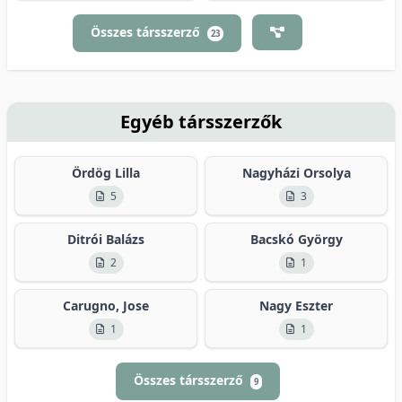
Összes társszerző
23
Egyéb társszerzők
Ördög Lilla
Nagyházi Orsolya
5
3
Ditrói Balázs
Bacskó György
2
1
Carugno, Jose
Nagy Eszter
1
1
Összes társszerző
9