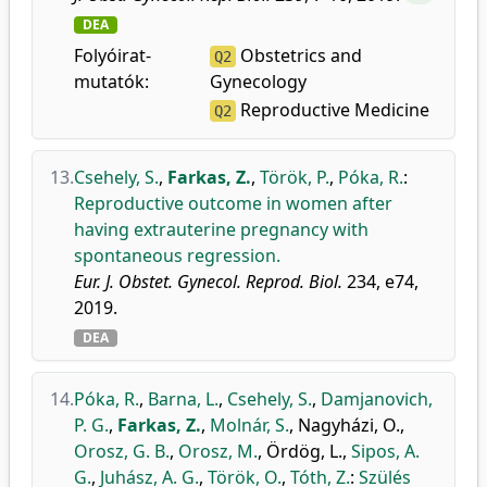
DEA
Folyóirat-
Obstetrics and
Q2
mutatók:
Gynecology
Reproductive Medicine
Q2
13.
Csehely, S.
,
Farkas, Z.
,
Török, P.
,
Póka, R.
:
Reproductive outcome in women after
having extrauterine pregnancy with
spontaneous regression.
Eur. J. Obstet. Gynecol. Reprod. Biol.
234, e74,
2019.
DEA
14.
Póka, R.
,
Barna, L.
,
Csehely, S.
,
Damjanovich,
P. G.
,
Farkas, Z.
,
Molnár, S.
,
Nagyházi, O.
,
Orosz, G. B.
,
Orosz, M.
,
Ördög, L.
,
Sipos, A.
G.
,
Juhász, A. G.
,
Török, O.
,
Tóth, Z.
:
Szülés