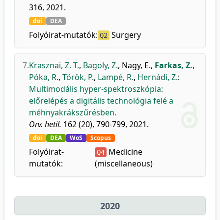
316, 2021.
doi
DEA
Folyóirat-mutatók:
Surgery
Q2
7.
Krasznai, Z. T.
,
Bagoly, Z.
,
Nagy, E.
,
Farkas, Z.
,
Póka, R.
,
Török, P.
,
Lampé, R.
,
Hernádi, Z.
:
Multimodális hyper-spektroszkópia:
előrelépés a digitális technológia felé a
méhnyakrákszűrésben.
Orv. hetil.
162 (20), 790-799, 2021.
doi
DEA
WoS
Scopus
Folyóirat-
Medicine
Q4
mutatók:
(miscellaneous)
2020