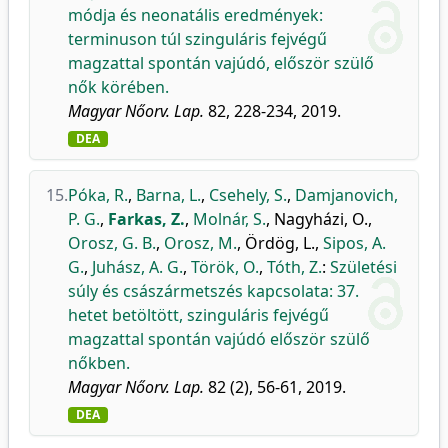
módja és neonatális eredmények:
terminuson túl szinguláris fejvégű
magzattal spontán vajúdó, először szülő
nők körében.
Magyar Nőorv. Lap.
82, 228-234, 2019.
DEA
15.
Póka, R.
,
Barna, L.
,
Csehely, S.
,
Damjanovich,
P. G.
,
Farkas, Z.
,
Molnár, S.
,
Nagyházi, O.
,
Orosz, G. B.
,
Orosz, M.
,
Ördög, L.
,
Sipos, A.
G.
,
Juhász, A. G.
,
Török, O.
,
Tóth, Z.
:
Születési
súly és császármetszés kapcsolata: 37.
hetet betöltött, szinguláris fejvégű
magzattal spontán vajúdó először szülő
nőkben.
Magyar Nőorv. Lap.
82 (2), 56-61, 2019.
DEA