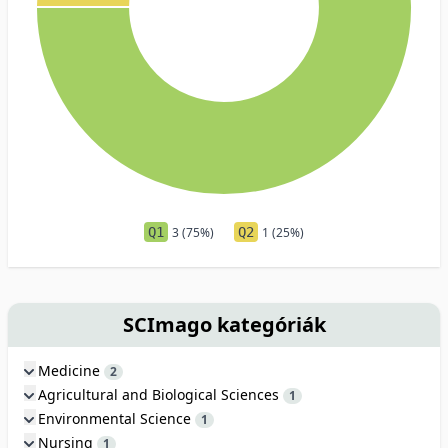
Q1
3 (75%)
Q2
1 (25%)
SCImago kategóriák
Medicine
2
Agricultural and Biological Sciences
1
Environmental Science
1
Nursing
1