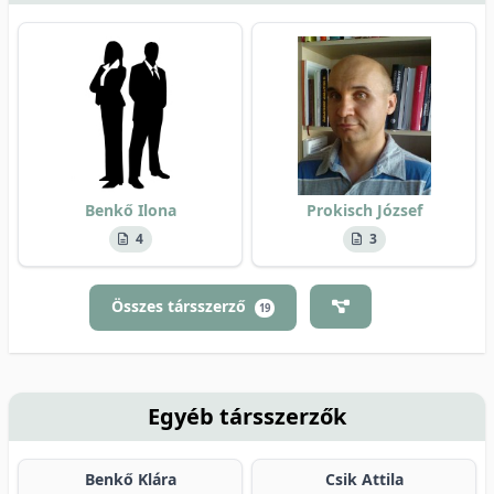
Benkő Ilona
Prokisch József
4
3
Összes társszerző
19
Egyéb társszerzők
Benkő Klára
Csik Attila