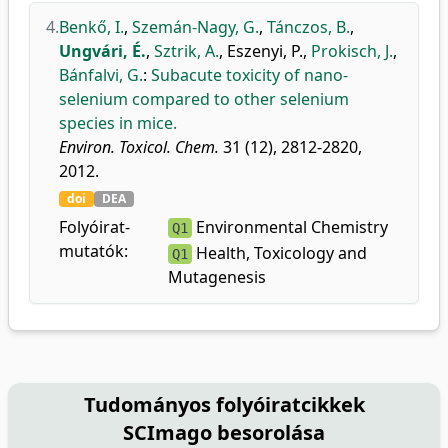
4.
Benkő, I.
,
Szemán-Nagy, G.
,
Tánczos, B.
,
Ungvári, É.
,
Sztrik, A.
,
Eszenyi, P.
,
Prokisch, J.
,
Bánfalvi, G.
:
Subacute toxicity of nano-
selenium compared to other selenium
species in mice.
Environ. Toxicol. Chem.
31 (12), 2812-2820,
2012.
doi
DEA
Folyóirat-
Environmental Chemistry
Q1
mutatók:
Health, Toxicology and
Q1
Mutagenesis
Tudományos folyóiratcikkek
SCImago besorolása