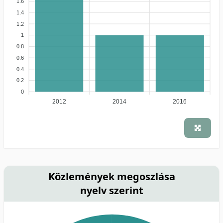
1.6
1.4
1.2
1
0.8
0.6
0.4
0.2
0
2012
2014
2016
Közlemények megoszlása
nyelv szerint