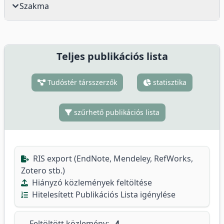
Szakma
Teljes publikációs lista
Tudóstér társszerzők
statisztika
szűrhető publikációs lista
RIS export (EndNote, Mendeley, RefWorks,
Zotero stb.)
Hiányzó közlemények feltöltése
Hitelesített Publikációs Lista igénylése
Feltöltött közlemény:
4