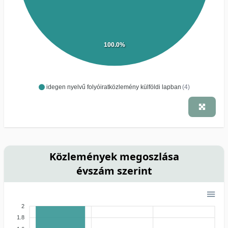
100.0%
idegen nyelvű folyóiratközlemény külföldi lapban
(4)
Közlemények megoszlása
évszám szerint
2
1.8