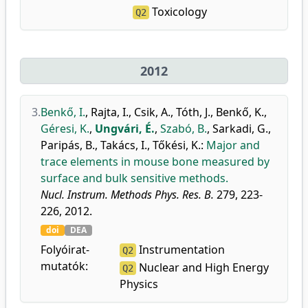
Toxicology
Q2
2012
3.
Benkő, I.
,
Rajta, I.
,
Csik, A.
,
Tóth, J.
,
Benkő, K.
,
Géresi, K.
,
Ungvári, É.
,
Szabó, B.
,
Sarkadi, G.
,
Paripás, B.
,
Takács, I.
,
Tőkési, K.
:
Major and
trace elements in mouse bone measured by
surface and bulk sensitive methods.
Nucl. Instrum. Methods Phys. Res. B.
279, 223-
226, 2012.
doi
DEA
Folyóirat-
Instrumentation
Q2
mutatók:
Nuclear and High Energy
Q2
Physics