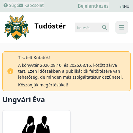
Súgó
Kapcsolat
Bejelentkezés
EN
HU
Tudóstér
Keresés
menu
Tisztelt Kutatók!
A könyvtár 2026.08.10. és 2026.08.16. között zárva
tart. Ezen időszakban a publikációk feltöltésére van
lehetőség, de minden más szolgáltatásunk szünetel.
Köszönjük megértésüket!
Ungvári Éva