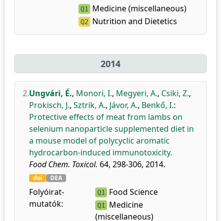
Medicine (miscellaneous)
Q1
Nutrition and Dietetics
Q2
2014
2.
Ungvári, É.
,
Monori, I.
,
Megyeri, A.
,
Csiki, Z.
,
Prokisch, J.
,
Sztrik, A.
,
Jávor, A.
,
Benkő, I.
:
Protective effects of meat from lambs on
selenium nanoparticle supplemented diet in
a mouse model of polycyclic aromatic
hydrocarbon-induced immunotoxicity.
Food Chem. Toxicol.
64, 298-306, 2014.
doi
DEA
Folyóirat-
Food Science
Q1
mutatók:
Medicine
Q1
(miscellaneous)