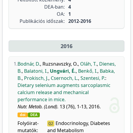
DEA-ban:
4
OA:
1
Publikációs időszak:
2012-2016
2016
1.
Bodnár, D.
,
Ruzsnavszky, O.
,
Oláh, T.
,
Dienes,
B.
,
Balatoni, I.
,
Ungvári, É.
,
Benkő, I.
,
Babka,
B.
,
Prokisch, J.
,
Csernoch, L.
,
Szentesi, P.
:
Dietary selenium augments sarcoplasmic
calcium release and mechanical
performance in mice.
Nutr. Metab. (Lond).
13 (76), 1-13, 2016.
doi
DEA
Folyóirat-
Endocrinology, Diabetes
Q2
mutatók:
and Metabolism