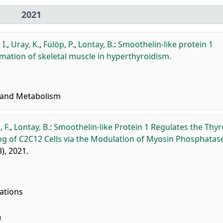
2021
I.
,
Uray, K.
,
Fülöp, P.
,
Lontay, B.
:
Smoothelin-like protein 1
ation of skeletal muscle in hyperthyroidism.
 and Metabolism
 F.
,
Lontay, B.
:
Smoothelin-like Protein 1 Regulates the Thyr
of C2C12 Cells via the Modulation of Myosin Phosphatase
), 2021.
ations
)