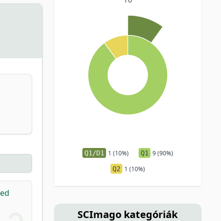
Q1/D1
1 (10%)
Q1
9 (90%)
Q2
1 (10%)
sed
SCImago kategóriák