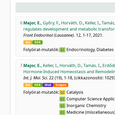
6.
Major, E.
,
Győry, F.
,
Horváth, D.
,
Keller, I.
,
Tamás, 
regulates development and metabolic transform
Front Endocrinol (Lausanne).
12, 1-17, 2021.
doi
DEA
Folyóirat-mutatók:
Endocrinology, Diabetes
Q1
7.
Major, E.
,
Keller, I.
,
Horváth, D.
,
Tamás, I.
,
Erdődi,
Hormone-Induced Homeostasis and Remodeling 
Int. J. Mol. Sci.
22 (19), 1-18, (cikkazonosító: 10293
doi
DEA
WoS
Scopus
Folyóirat-mutatók:
Catalysis
Q2
Computer Science Applic
Q1
Inorganic Chemistry
Q1
Medicine (miscellaneous
Q1