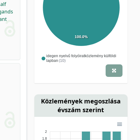
alf
igands
ant
100.0%
idegen nyelvű folyóiratközlemény külföldi
lapban
(10)
Közlemények megoszlása
évszám szerint
2
1.8