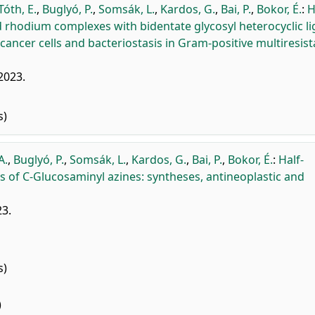
Tóth, E.
,
Buglyó, P.
,
Somsák, L.
,
Kardos, G.
,
Bai, P.
,
Bokor, É.
:
H
rhodium complexes with bidentate glycosyl heterocyclic l
 cancer cells and bacteriostasis in Gram-positive multiresist
2023.
s)
A.
,
Buglyó, P.
,
Somsák, L.
,
Kardos, G.
,
Bai, P.
,
Bokor, É.
:
Half-
of C-Glucosaminyl azines: syntheses, antineoplastic and
23.
s)
)