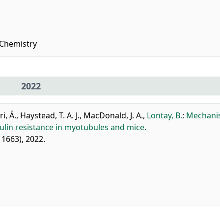
 Chemistry
2022
i, Á.
,
Haystead, T. A. J.
,
MacDonald, J. A.
,
Lontay, B.
:
Mechani
sulin resistance in myotubules and mice.
11663), 2022.