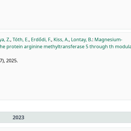
a, Z.
,
Tóth, E.
,
Erdődi, F.
,
Kiss, A.
,
Lontay, B.
:
Magnesium-
he protein arginine methyltransferase 5 through th modul
7), 2025.
2023