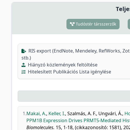
Telje
Tudóstér társszerzők
RIS export (EndNote, Mendeley, RefWorks, Zo
stb.)
Hiányzó közlemények feltöltése
Hitelesített Publikációs Lista igénylése
1.
Makai, A.
,
Keller, I.
,
Szalmás, A. F.
,
Ungvári, Á.
,
Ho
PPM1B Expression Drives PRMT5-Mediated Hist
Biomolecules.
15, 1-18, (cikkazonosító: 1581), 20