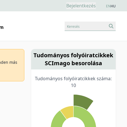
Bejelentkezés
EN
HU
Keresés
am
Tudományos folyóiratcikkek
SCImago besorolása
minden más
Tudományos folyóiratcikkek száma:
10