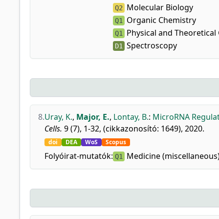
Molecular Biology
Q2
Organic Chemistry
Q1
Physical and Theoretical
Q1
Spectroscopy
D1
8.
Uray, K.
,
Major, E.
,
Lontay, B.
:
MicroRNA Regulato
Cells.
9 (7), 1-32, (cikkazonosító: 1649), 2020.
doi
DEA
WoS
Scopus
Folyóirat-mutatók:
Medicine (miscellaneous
Q1