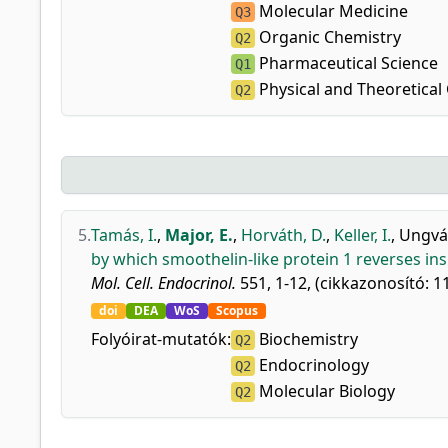
Molecular Medicine
Q3
Organic Chemistry
Q2
Pharmaceutical Science
Q1
Physical and Theoretical
Q2
5.
Tamás, I.
,
Major, E.
,
Horváth, D.
,
Keller, I.
,
Ungvár
by which smoothelin-like protein 1 reverses in
Mol. Cell. Endocrinol.
551, 1-12, (cikkazonosító: 1
doi
DEA
WoS
Scopus
Folyóirat-mutatók:
Biochemistry
Q2
Endocrinology
Q2
Molecular Biology
Q2