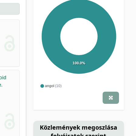
100.0%
oid
.
angol
(10)
Közlemények megoszlása
folyóiratok szerint