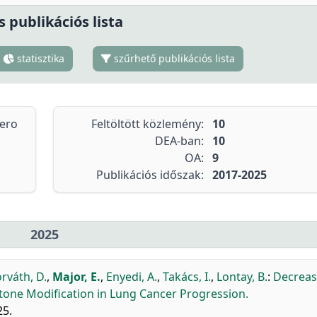
s publikációs lista
statisztika
szűrhető publikációs lista
tero
Feltöltött közlemény:
10
DEA-ban:
10
OA:
9
Publikációs időszak:
2017-2025
2025
rváth, D.
,
Major, E.
,
Enyedi, A.
,
Takács, I.
,
Lontay, B.
:
Decrea
one Modification in Lung Cancer Progression.
25.