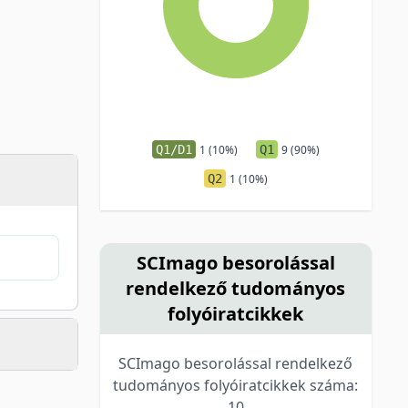
Q1/D1
1 (10%)
Q1
9 (90%)
Q2
1 (10%)
SCImago besorolással
rendelkező tudományos
folyóiratcikkek
SCImago besorolással rendelkező
tudományos folyóiratcikkek száma:
10