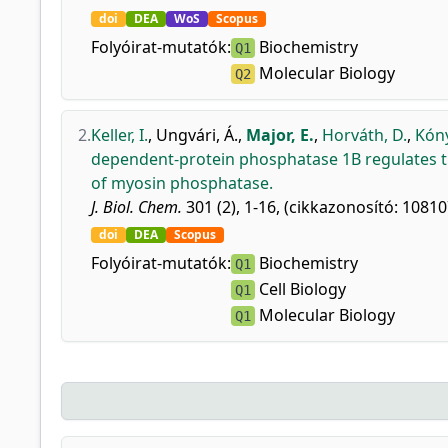
doi
DEA
WoS
Scopus
Folyóirat-mutatók:
Biochemistry
Q1
Molecular Biology
Q2
2.
Keller, I.
,
Ungvári, Á.
,
Major, E.
,
Horváth, D.
,
Kóny
dependent-protein phosphatase 1B regulates t
of myosin phosphatase.
J. Biol. Chem.
301 (2), 1-16, (cikkazonosító: 10810
doi
DEA
Scopus
Folyóirat-mutatók:
Biochemistry
Q1
Cell Biology
Q1
Molecular Biology
Q1