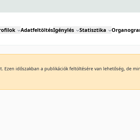
rofilok
Adatfeltöltés
Igénylés
Statisztika
Organogr
art. Ezen időszakban a publikációk feltöltésére van lehetőség, de 