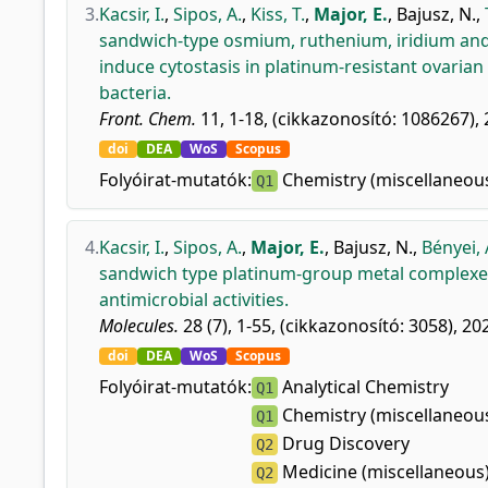
3.
Kacsir, I.
,
Sipos, A.
,
Kiss, T.
,
Major, E.
,
Bajusz, N.
,
sandwich-type osmium, ruthenium, iridium and 
induce cytostasis in platinum-resistant ovarian
bacteria.
Front. Chem.
11, 1-18, (cikkazonosító: 1086267), 
doi
DEA
WoS
Scopus
Folyóirat-mutatók:
Chemistry (miscellaneou
Q1
4.
Kacsir, I.
,
Sipos, A.
,
Major, E.
,
Bajusz, N.
,
Bényei, 
sandwich type platinum-group metal complexes 
antimicrobial activities.
Molecules.
28 (7), 1-55, (cikkazonosító: 3058), 20
doi
DEA
WoS
Scopus
Folyóirat-mutatók:
Analytical Chemistry
Q1
Chemistry (miscellaneou
Q1
Drug Discovery
Q2
Medicine (miscellaneous
Q2