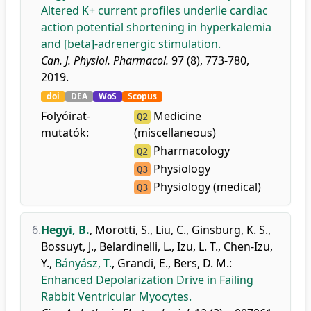
Altered K+ current profiles underlie cardiac
action potential shortening in hyperkalemia
and [beta]-adrenergic stimulation.
Can. J. Physiol. Pharmacol.
97 (8), 773-780,
2019.
doi
DEA
WoS
Scopus
Folyóirat-
Medicine
Q2
mutatók:
(miscellaneous)
Pharmacology
Q2
Physiology
Q3
Physiology (medical)
Q3
6.
Hegyi, B.
,
Morotti, S.
,
Liu, C.
,
Ginsburg, K. S.
,
Bossuyt, J.
,
Belardinelli, L.
,
Izu, L. T.
,
Chen-Izu,
Y.
,
Bányász, T.
,
Grandi, E.
,
Bers, D. M.
:
Enhanced Depolarization Drive in Failing
Rabbit Ventricular Myocytes.