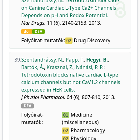
Szentandrássy, N.
:
Tetrodotoxin Blockade
on Canine Cardiac L-Type Ca2+ Channels
Depends on pH and Redox Potential.
Mar Drugs.
11 (6), 2140-2153, 2013.
doi
DEA
Folyóirat-mutatók:
Drug Discovery
Q2
39.
Szentandrássy, N.
,
Papp, F.
,
Hegyi, B.
,
Bartók, Á.
,
Krasznai, Z.
,
Nánási, P. P.
:
Tetrodotoxin blocks native cardiac L-type
calcium channels but not CaV1.2 channels
expressed in HEK cells.
J.Physiol Pharmacol.
64 (6), 807-810, 2013.
DEA
Folyóirat-
Medicine
Q1
mutatók:
(miscellaneous)
Pharmacology
Q2
Physiology
Q2