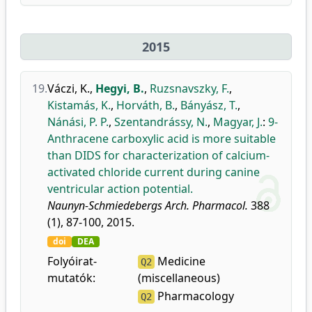
2015
19.
Váczi, K.
,
Hegyi, B.
,
Ruzsnavszky, F.
,
Kistamás, K.
,
Horváth, B.
,
Bányász, T.
,
Nánási, P. P.
,
Szentandrássy, N.
,
Magyar, J.
:
9-
Anthracene carboxylic acid is more suitable
than DIDS for characterization of calcium-
activated chloride current during canine
ventricular action potential.
Naunyn-Schmiedebergs Arch. Pharmacol.
388
(1), 87-100, 2015.
doi
DEA
Folyóirat-
Medicine
Q2
mutatók:
(miscellaneous)
Pharmacology
Q2