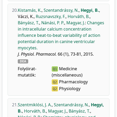
20.
Kistamás, K.
,
Szentandrássy, N.
,
Hegyi, B.
,
Váczi, K.
,
Ruzsnavszky, F.
,
Horváth, B.
,
Bányász, T.
,
Nánási, P. P.
,
Magyar, J.
:
Changes
in intracellular calcium concentration
influence beat-to-beat variability of action
potential duration in canine ventricular
myocytes.
J. Physiol. Pharmacol.
66 (1), 73-81, 2015.
DEA
Folyóirat-
Medicine
Q1
mutatók:
(miscellaneous)
Pharmacology
Q2
Physiology
Q2
21.
Szentmiklósi, J. A.
,
Szentandrássy, N.
,
Hegyi,
B.
,
Horváth, B.
,
Magyar, J.
,
Bányász, T.
,