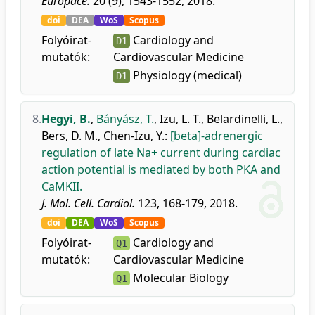
Europace.
20 (9), 1543-1552, 2018.
doi
DEA
WoS
Scopus
Folyóirat-
Cardiology and
D1
mutatók:
Cardiovascular Medicine
Physiology (medical)
D1
8.
Hegyi, B.
,
Bányász, T.
,
Izu, L. T.
,
Belardinelli, L.
,
Bers, D. M.
,
Chen-Izu, Y.
:
[beta]-adrenergic
regulation of late Na+ current during cardiac
action potential is mediated by both PKA and
CaMKII.
J. Mol. Cell. Cardiol.
123, 168-179, 2018.
doi
DEA
WoS
Scopus
Folyóirat-
Cardiology and
Q1
mutatók:
Cardiovascular Medicine
Molecular Biology
Q1