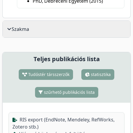
PhD, Debreceni Egyetem (2015)
Szakma
Teljes publikációs lista
Tudóstér társszerzők
statisztika
szűrhető publikációs lista
RIS export (EndNote, Mendeley, RefWorks,
Zotero stb.)