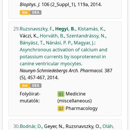
Biophys. J.
106 (2_Suppl_1), 119a, 2014.
doi
DEA
29.
Ruzsnavszky, F.
,
Hegyi, B.
,
Kistamás, K.
,
Váczi, K.
,
Horváth, B.
,
Szentandrássy, N.
,
Bányász, T.
,
Nánási, P. P.
,
Magyar, J.
:
Asynchronous activation of calcium and
potassium currents by isoproterenol in
canine ventricular myocytes.
Naunyn-Schmiedebergs Arch. Pharmacol.
387
(5), 457-467, 2014.
doi
DEA
Folyóirat-
Medicine
Q1
mutatók:
(miscellaneous)
Pharmacology
Q2
30.
Bodnár, D.
,
Geyer, N.
,
Ruzsnavszky, O.
,
Oláh,