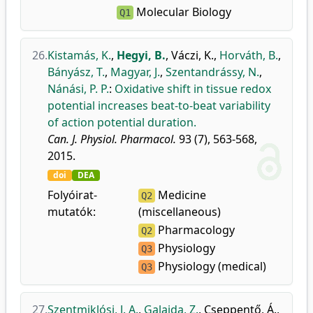
Molecular Biology
Q1
26.
Kistamás, K.
,
Hegyi, B.
,
Váczi, K.
,
Horváth, B.
,
Bányász, T.
,
Magyar, J.
,
Szentandrássy, N.
,
Nánási, P. P.
:
Oxidative shift in tissue redox
potential increases beat-to-beat variability
of action potential duration.
Can. J. Physiol. Pharmacol.
93 (7), 563-568,
2015.
doi
DEA
Folyóirat-
Medicine
Q2
mutatók:
(miscellaneous)
Pharmacology
Q2
Physiology
Q3
Physiology (medical)
Q3
27.
Szentmiklósi, J. A.
,
Galajda, Z.
,
Cseppentő, Á.
,