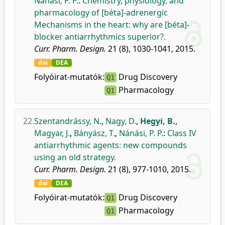
Nánási, P. P.
:
Chemistry, physiology, and
pharmacology of [béta]-adrenergic
Mechanisms in the heart: why are [béta]-
blocker antiarrhythmics superior?.
Curr. Pharm. Design.
21 (8), 1030-1041, 2015.
doi
DEA
Folyóirat-mutatók:
Drug Discovery
Q1
Pharmacology
Q1
22.
Szentandrássy, N.
,
Nagy, D.
,
Hegyi, B.
,
Magyar, J.
,
Bányász, T.
,
Nánási, P. P.
:
Class IV
antiarrhythmic agents: new compounds
using an old strategy.
Curr. Pharm. Design.
21 (8), 977-1010, 2015.
doi
DEA
Folyóirat-mutatók:
Drug Discovery
Q1
Pharmacology
Q1