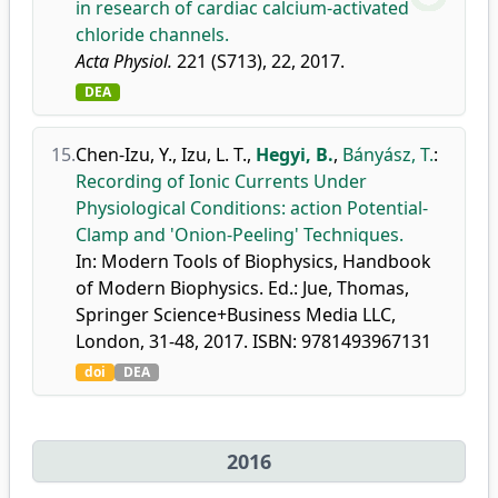
in research of cardiac calcium-activated
chloride channels.
Acta Physiol.
221 (S713), 22, 2017.
DEA
15.
Chen-Izu, Y.
,
Izu, L. T.
,
Hegyi, B.
,
Bányász, T.
:
Recording of Ionic Currents Under
Physiological Conditions: action Potential-
Clamp and 'Onion-Peeling' Techniques.
In: Modern Tools of Biophysics, Handbook
of Modern Biophysics. Ed.: Jue, Thomas,
Springer Science+Business Media LLC,
London, 31-48, 2017. ISBN: 9781493967131
doi
DEA
2016