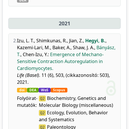
DEA
2021
2.
Izu, L. T.
,
Shimkunas, R.
,
Jian, Z.
,
Hegyi, B.
,
Kazemi-Lari, M.
,
Baker, A.
,
Shaw, J. A.
,
Bányász,
T.
,
Chen-Izu, Y.
:
Emergence of Mechano-
Sensitive Contraction Autoregulation in
Cardiomyocytes.
Life (Basel).
11 (6), 503, (cikkazonosító: 503),
2021.
doi
DEA
WoS
Scopus
Folyóirat-
Biochemistry, Genetics and
Q2
mutatók:
Molecular Biology (miscellaneous)
Ecology, Evolution, Behavior
Q2
and Systematics
Paleontology
Q2