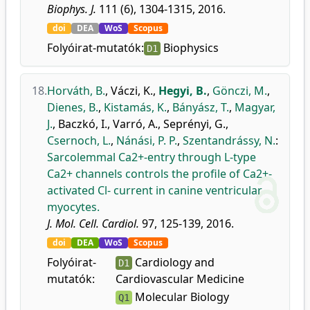
Biophys. J.
111 (6), 1304-1315, 2016.
doi
DEA
WoS
Scopus
Folyóirat-mutatók:
Biophysics
D1
18.
Horváth, B.
,
Váczi, K.
,
Hegyi, B.
,
Gönczi, M.
,
Dienes, B.
,
Kistamás, K.
,
Bányász, T.
,
Magyar,
J.
,
Baczkó, I.
,
Varró, A.
,
Seprényi, G.
,
Csernoch, L.
,
Nánási, P. P.
,
Szentandrássy, N.
:
Sarcolemmal Ca2+-entry through L-type
Ca2+ channels controls the profile of Ca2+-
activated Cl- current in canine ventricular
myocytes.
J. Mol. Cell. Cardiol.
97, 125-139, 2016.
doi
DEA
WoS
Scopus
Folyóirat-
Cardiology and
D1
mutatók:
Cardiovascular Medicine
Molecular Biology
Q1