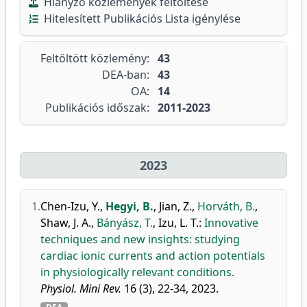
Hiányzó közlemények feltöltése
Hitelesített Publikációs Lista igénylése
Feltöltött közlemény:
43
DEA-ban:
43
OA:
14
Publikációs időszak:
2011-2023
2023
1.
Chen-Izu, Y.
,
Hegyi, B.
,
Jian, Z.
,
Horváth, B.
,
Shaw, J. A.
,
Bányász, T.
,
Izu, L. T.
:
Innovative
techniques and new insights: studying
cardiac ionic currents and action potentials
in physiologically relevant conditions.
Physiol. Mini Rev.
16 (3), 22-34, 2023.