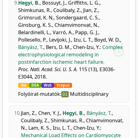
9.
Hegyi, B.
,
Bossuyt, J.
,
Griffiths, L. G.
,
Shimkunas, R.
,
Coulibaly, Z.
,
Jian, Z.
,
Grimsrud, K. N.
,
Sondergaard, C. S.
,
Ginsburg, K. S.
,
Chiamvimonvat, N.
,
Belardinelli, L.
,
Varró, A.
,
Papp, G. J.
,
Pollesello, P.
,
Levijoki, J.
,
Izu, L. T.
,
Boyd, W. D.
,
Bányász, T.
,
Bers, D. M.
,
Chen-Izu, Y.
:
Complex
electrophysiological remodeling in
postinfarction ischemic heart failure.
Proc. Natl. Acad. Sci. U. S. A.
115 (13), E3036-
E3044, 2018.
doi
DEA
WoS
Scopus
Folyóirat-mutatók:
Multidisciplinary
D1
10.
Jian, Z.
,
Chen, Y. J.
,
Hegyi, B.
,
Bányász, T.
,
Coulibaly, Z.
,
Shimkunas, R.
,
Chiamvimonvat,
N.
,
Lam, K. S.
,
Izu, L. T.
,
Chen-Izu, Y.
:
Mechanical Load Effects on Cardiomyocyte