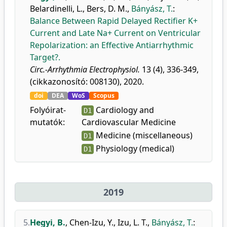
Belardinelli, L.
,
Bers, D. M.
,
Bányász, T.
:
Balance Between Rapid Delayed Rectifier K+
Current and Late Na+ Current on Ventricular
Repolarization: an Effective Antiarrhythmic
Target?.
Circ.-Arrhythmia Electrophysiol.
13 (4), 336-349,
(cikkazonosító: 008130), 2020.
doi
DEA
WoS
Scopus
Folyóirat-
Cardiology and
D1
mutatók:
Cardiovascular Medicine
Medicine (miscellaneous)
D1
Physiology (medical)
D1
2019
5.
Hegyi, B.
,
Chen-Izu, Y.
,
Izu, L. T.
,
Bányász, T.
: