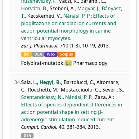
Ruzsnavszky, F.
,
Váczi, K.
,
Bárándi, L.
,
Horváth, B.
,
Szebeni, A.
,
Magyar, J.
,
Bányász,
T.
,
Kecskeméti, V.
,
Nánási, P. P.
:
Effects of
pioglitazone on cardiac ion currents and
action potential morphology in canine
ventricular myocytes.
Eur. J. Pharmacol.
710 (1-3), 10-19, 2013.
doi
DEA
WoS
Scopus
Folyóirat-mutatók:
Pharmacology
Q2
34.
Sala, L.
,
Hegyi, B.
,
Bartolucci, C.
,
Altomare,
C.
,
Rocchetti, M.
,
Mostacciuolo, G.
,
Severi, S.
,
Szentandrássy, N.
,
Nánási, P. P.
,
Zaza, A.
:
Effects of species-dependent differences in
action potential shape in setting β-
adrenergic-stimulation induced current.
Comput. Cardiol.
40, 381-384, 2013.
DEA