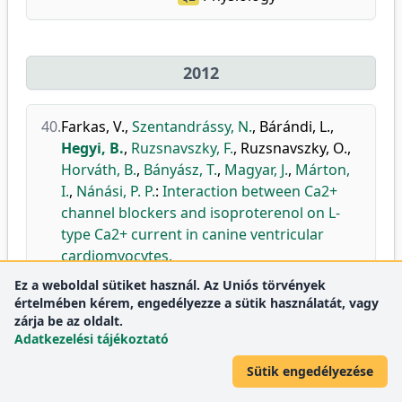
2012
40.
Farkas, V.
,
Szentandrássy, N.
,
Bárándi, L.
,
Hegyi, B.
,
Ruzsnavszky, F.
,
Ruzsnavszky, O.
,
Horváth, B.
,
Bányász, T.
,
Magyar, J.
,
Márton,
I.
,
Nánási, P. P.
:
Interaction between Ca2+
channel blockers and isoproterenol on L-
type Ca2+ current in canine ventricular
cardiomyocytes.
Acta Physiol.
206 (1), 42-50, 2012.
Ez a weboldal sütiket használ. Az Uniós törvények
értelmében kérem, engedélyezze a sütik használatát, vagy
doi
DEA
zárja be az oldalt.
Folyóirat-mutatók:
Physiology
Q1
Adatkezelési tájékoztató
Sütik engedélyezése
41.
Szentandrássy, N.
,
Farkas, V.
,
Bárándi, L.
,