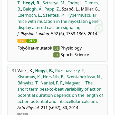
T.
,
Hegyi, B.
,
Sztretye, M.
,
Fodor, J.
,
Dienes,
B.
,
Balogh, Á.
,
Papp, Z.
,
Szabó, L.
,
Müller, G.
,
Csernoch, L.
,
Szentesi, P.
:
Hypermuscular
mice with mutation in the myostatin gene
display altered calcium signaling.
J. Physiol.-London.
592 (6), 1353-1365, 2014.
doi
DEA
Folyóirat-mutatók:
Physiology
D1
Sports Science
D1
31.
Váczi, K.
,
Hegyi, B.
,
Ruzsnavszky, F.
,
Kistamás, K.
,
Horváth, B.
,
Szentandrássy, N.
,
Bányász, T.
,
Nánási, P. P.
,
Magyar, J.
:
The
short term beat-to-beat variability of action
potential duration depends on the length of
action potential and intracellular calcium.
Acta Physiol.
211 (s697), 80, 2014.
DEA