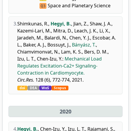
Space and Planetary Science
Q3
3.
Shimkunas, R.
,
Hegyi, B.
,
Jian, Z.
,
Shaw, J. A.
,
Kazemi-Lari, M.
,
Mitra, D.
,
Leach, J. K.
,
Li, X.
,
Jaradeh, M.
,
Balardi, N.
,
Chen, Y. J.
,
Escobar, A.
L.
,
Baker, A. J.
,
Bossuyt, J.
,
Bányász, T.
,
Chiamvimonvat, N.
,
Lam, K. S.
,
Bers, D. M.
,
Izu, L. T.
,
Chen-Izu, Y.
:
Mechanical Load
Regulates Excitation-Ca2+ Signaling-
Contraction in Cardiomyocyte.
Circ.Res.
128 (6), 772-774, 2021.
doi
DEA
WoS
Scopus
2020
4.
Hegyi, B.
,
Chen-Izu, Y.
,
Izu, L. T.
,
Rajamani, S.
,