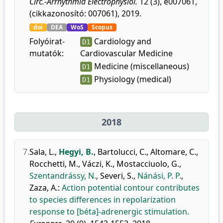
Circ.-Arrhythmia Electrophysiol.
12 (3), e007061,
(cikkazonosító: 007061), 2019.
doi
DEA
WoS
Scopus
Folyóirat-
Cardiology and
D1
mutatók:
Cardiovascular Medicine
Medicine (miscellaneous)
D1
Physiology (medical)
D1
2018
7.
Sala, L.
,
Hegyi, B.
,
Bartolucci, C.
,
Altomare, C.
,
Rocchetti, M.
,
Váczi, K.
,
Mostacciuolo, G.
,
Szentandrássy, N.
,
Severi, S.
,
Nánási, P. P.
,
Zaza, A.
:
Action potential contour contributes
to species differences in repolarization
response to [béta]-adrenergic stimulation.