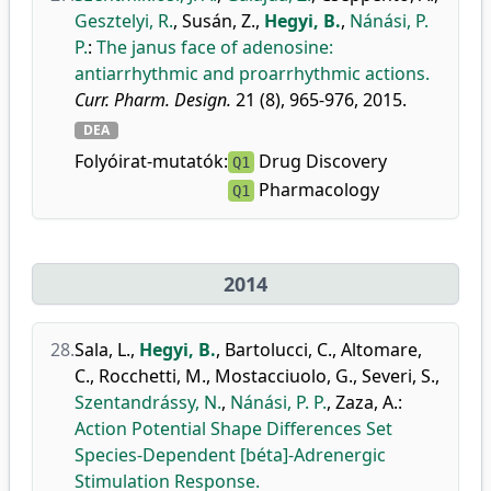
Gesztelyi, R.
,
Susán, Z.
,
Hegyi, B.
,
Nánási, P.
P.
:
The janus face of adenosine:
antiarrhythmic and proarrhythmic actions.
Curr. Pharm. Design.
21 (8), 965-976, 2015.
DEA
Folyóirat-mutatók:
Drug Discovery
Q1
Pharmacology
Q1
2014
28.
Sala, L.
,
Hegyi, B.
,
Bartolucci, C.
,
Altomare,
C.
,
Rocchetti, M.
,
Mostacciuolo, G.
,
Severi, S.
,
Szentandrássy, N.
,
Nánási, P. P.
,
Zaza, A.
:
Action Potential Shape Differences Set
Species-Dependent [béta]-Adrenergic
Stimulation Response.