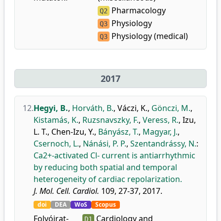
Pharmacology
Q2
Physiology
Q3
Physiology (medical)
Q3
2017
12.
Hegyi, B.
,
Horváth, B.
,
Váczi, K.
,
Gönczi, M.
,
Kistamás, K.
,
Ruzsnavszky, F.
,
Veress, R.
,
Izu,
L. T.
,
Chen-Izu, Y.
,
Bányász, T.
,
Magyar, J.
,
Csernoch, L.
,
Nánási, P. P.
,
Szentandrássy, N.
:
Ca2+-activated Cl- current is antiarrhythmic
by reducing both spatial and temporal
heterogeneity of cardiac repolarization.
J. Mol. Cell. Cardiol.
109, 27-37, 2017.
doi
DEA
WoS
Scopus
Folyóirat-
Cardiology and
D1