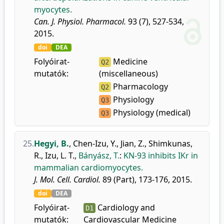
myocytes.
Can. J. Physiol. Pharmacol.
93 (7), 527-534,
2015.
doi
DEA
Folyóirat-
Medicine
Q2
mutatók:
(miscellaneous)
Pharmacology
Q2
Physiology
Q3
Physiology (medical)
Q3
25.
Hegyi, B.
,
Chen-Izu, Y.
,
Jian, Z.
,
Shimkunas,
R.
,
Izu, L. T.
,
Bányász, T.
:
KN-93 inhibits IKr in
mammalian cardiomyocytes.
J. Mol. Cell. Cardiol.
89 (Part), 173-176, 2015.
doi
DEA
Folyóirat-
Cardiology and
D1
mutatók:
Cardiovascular Medicine