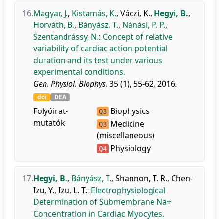
16.
Magyar, J.
,
Kistamás, K.
,
Váczi, K.
,
Hegyi, B.
,
Horváth, B.
,
Bányász, T.
,
Nánási, P. P.
,
Szentandrássy, N.
:
Concept of relative
variability of cardiac action potential
duration and its test under various
experimental conditions.
Gen. Physiol. Biophys.
35 (1), 55-62, 2016.
doi
DEA
Folyóirat-
Biophysics
Q3
mutatók:
Medicine
Q3
(miscellaneous)
Physiology
Q4
17.
Hegyi, B.
,
Bányász, T.
,
Shannon, T. R.
,
Chen-
Izu, Y.
,
Izu, L. T.
:
Electrophysiological
Determination of Submembrane Na+
Concentration in Cardiac Myocytes.