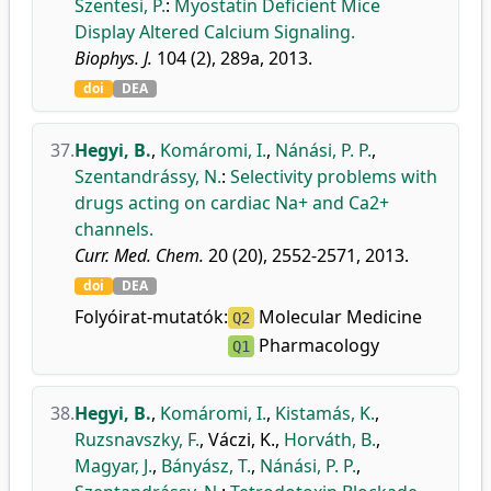
Szentesi, P.
:
Myostatin Deficient Mice
Display Altered Calcium Signaling.
Biophys. J.
104 (2), 289a, 2013.
doi
DEA
37.
Hegyi, B.
,
Komáromi, I.
,
Nánási, P. P.
,
Szentandrássy, N.
:
Selectivity problems with
drugs acting on cardiac Na+ and Ca2+
channels.
Curr. Med. Chem.
20 (20), 2552-2571, 2013.
doi
DEA
Folyóirat-mutatók:
Molecular Medicine
Q2
Pharmacology
Q1
38.
Hegyi, B.
,
Komáromi, I.
,
Kistamás, K.
,
Ruzsnavszky, F.
,
Váczi, K.
,
Horváth, B.
,
Magyar, J.
,
Bányász, T.
,
Nánási, P. P.
,