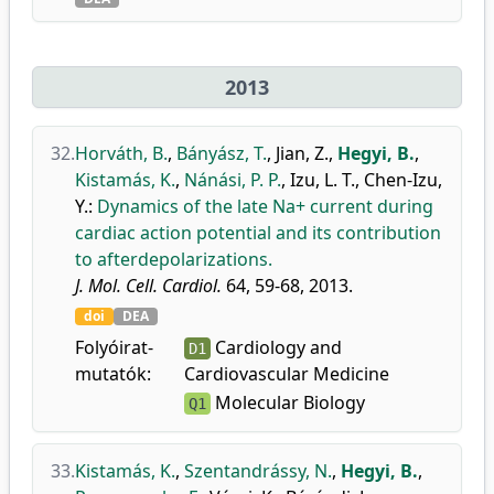
2013
32.
Horváth, B.
,
Bányász, T.
,
Jian, Z.
,
Hegyi, B.
,
Kistamás, K.
,
Nánási, P. P.
,
Izu, L. T.
,
Chen-Izu,
Y.
:
Dynamics of the late Na+ current during
cardiac action potential and its contribution
to afterdepolarizations.
J. Mol. Cell. Cardiol.
64, 59-68, 2013.
doi
DEA
Folyóirat-
Cardiology and
D1
mutatók:
Cardiovascular Medicine
Molecular Biology
Q1
33.
Kistamás, K.
,
Szentandrássy, N.
,
Hegyi, B.
,