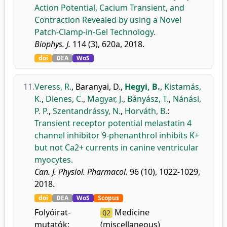
Action Potential, Cacium Transient, and
Contraction Revealed by using a Novel
Patch-Clamp-in-Gel Technology.
Biophys. J.
114 (3), 620a, 2018.
doi
DEA
WoS
11.
Veress, R.
,
Baranyai, D.
,
Hegyi, B.
,
Kistamás,
K.
,
Dienes, C.
,
Magyar, J.
,
Bányász, T.
,
Nánási,
P. P.
,
Szentandrássy, N.
,
Horváth, B.
:
Transient receptor potential melastatin 4
channel inhibitor 9-phenanthrol inhibits K+
but not Ca2+ currents in canine ventricular
myocytes.
Can. J. Physiol. Pharmacol.
96 (10), 1022-1029,
2018.
doi
DEA
WoS
Scopus
Folyóirat-
Medicine
Q2
mutatók:
(miscellaneous)