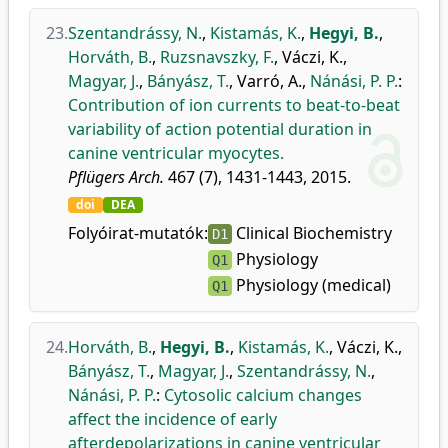
23.
Szentandrássy, N.
,
Kistamás, K.
,
Hegyi, B.
,
Horváth, B.
,
Ruzsnavszky, F.
,
Váczi, K.
,
Magyar, J.
,
Bányász, T.
,
Varró, A.
,
Nánási, P. P.
:
Contribution of ion currents to beat-to-beat
variability of action potential duration in
canine ventricular myocytes.
Pflügers Arch.
467 (7), 1431-1443, 2015.
doi
DEA
Folyóirat-mutatók:
Clinical Biochemistry
D1
Physiology
Q1
Physiology (medical)
Q1
24.
Horváth, B.
,
Hegyi, B.
,
Kistamás, K.
,
Váczi, K.
,
Bányász, T.
,
Magyar, J.
,
Szentandrássy, N.
,
Nánási, P. P.
:
Cytosolic calcium changes
affect the incidence of early
afterdepolarizations in canine ventricular