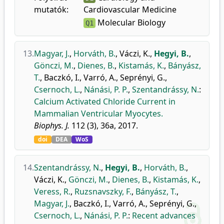
mutatók:
Cardiovascular Medicine
Molecular Biology
Q1
13.
Magyar, J.
,
Horváth, B.
,
Váczi, K.
,
Hegyi, B.
,
Gönczi, M.
,
Dienes, B.
,
Kistamás, K.
,
Bányász,
T.
,
Baczkó, I.
,
Varró, A.
,
Seprényi, G.
,
Csernoch, L.
,
Nánási, P. P.
,
Szentandrássy, N.
:
Calcium Activated Chloride Current in
Mammalian Ventricular Myocytes.
Biophys. J.
112 (3), 36a, 2017.
doi
DEA
WoS
14.
Szentandrássy, N.
,
Hegyi, B.
,
Horváth, B.
,
Váczi, K.
,
Gönczi, M.
,
Dienes, B.
,
Kistamás, K.
,
Veress, R.
,
Ruzsnavszky, F.
,
Bányász, T.
,
Magyar, J.
,
Baczkó, I.
,
Varró, A.
,
Seprényi, G.
,
Csernoch, L.
,
Nánási, P. P.
:
Recent advances