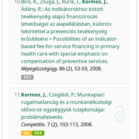
10.
Bíró, K.
,
Zsuga, J.
,
Rurik, I.
,
Kormos, J.
,
Ádány, R.
:
Az indikátorokhoz kötött
tevékenység-alapú finanszírozás
lehetőségei az alapellátásban, különös
tekintettel a prevenciós tevékenység
erősítésére = Possibilities of an indicator-
based fee-for-service financing in primary
health care with special emphasis on
compensation of preventive services.
Népegészségügy.
86 (2), 53-59, 2008.
DEA
11.
Kormos, J.
,
Czeglédi, P.
:
Munkapiaci
rugalmatlanság és a munkanélküliségi
idősorok egységgyök tulajdonsága:
problémafelvetés.
Competitio.
7 (2), 103-113, 2008.
doi
DEA