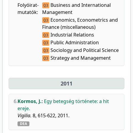
Folyóirat-
Business and International
Q3
mutatók:
Management
Economics, Econometrics and
Q3
Finance (miscellaneous)
Industrial Relations
Q3
Public Administration
Q3
Sociology and Political Science
Q3
Strategy and Management
Q3
2011
6.
Kormos, J.
:
Egy betegség története: a hit
ereje.
Vigilia.
8, 615-622, 2011.
DEA