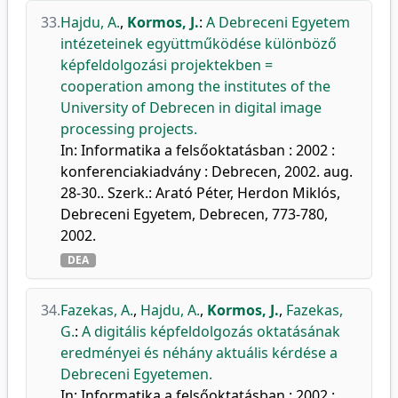
33.
Hajdu, A.
,
Kormos, J.
:
A Debreceni Egyetem
intézeteinek együttműködése különböző
képfeldolgozási projektekben =
cooperation among the institutes of the
University of Debrecen in digital image
processing projects.
In: Informatika a felsőoktatásban : 2002 :
konferenciakiadvány : Debrecen, 2002. aug.
28-30.. Szerk.: Arató Péter, Herdon Miklós,
Debreceni Egyetem, Debrecen, 773-780,
2002.
DEA
34.
Fazekas, A.
,
Hajdu, A.
,
Kormos, J.
,
Fazekas,
G.
:
A digitális képfeldolgozás oktatásának
eredményei és néhány aktuális kérdése a
Debreceni Egyetemen.
In: Informatika a felsőoktatásban : 2002 :