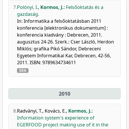
7.
Polónyi, I.
,
Kormos, J.
:
Felsőoktatás és a
gazdaság.
In: Informatika a felsőoktatásban 2011
konferencia [elektronikus dokumentum] :
konferencia kiadvány : Debrecen, 2011.
augusztus 24-26. Szerk.: Cser László, Herdon
Miklós; grafika Pikó Sándor, Debreceni
Egyetem Informatikai Kar, Debrecen, 42-56,
2011. ISBN: 9789634734611
DEA
2010
8.
Radványi, T.
,
Kovács, E.
,
Kormos, J.
:
Information system's experience of
EGERFOOD project making use of it in the