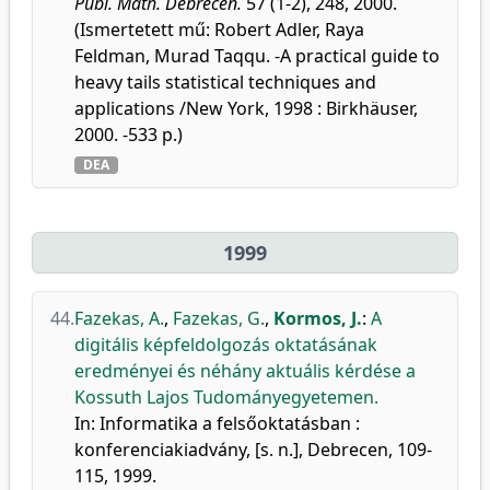
Publ. Math. Debrecen.
57 (1-2), 248, 2000.
(Ismertetett mű: Robert Adler, Raya
Feldman, Murad Taqqu. -A practical guide to
heavy tails statistical techniques and
applications /New York, 1998 : Birkhäuser,
2000. -533 p.)
DEA
1999
44.
Fazekas, A.
,
Fazekas, G.
,
Kormos, J.
:
A
digitális képfeldolgozás oktatásának
eredményei és néhány aktuális kérdése a
Kossuth Lajos Tudományegyetemen.
In: Informatika a felsőoktatásban :
konferenciakiadvány, [s. n.], Debrecen, 109-
115, 1999.