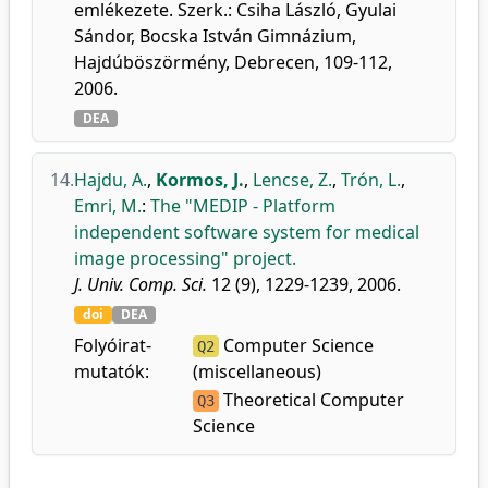
emlékezete. Szerk.: Csiha László, Gyulai
Sándor, Bocska István Gimnázium,
Hajdúböszörmény, Debrecen, 109-112,
2006.
DEA
14.
Hajdu, A.
,
Kormos, J.
,
Lencse, Z.
,
Trón, L.
,
Emri, M.
:
The "MEDIP - Platform
independent software system for medical
image processing" project.
J. Univ. Comp. Sci.
12 (9), 1229-1239, 2006.
doi
DEA
Folyóirat-
Computer Science
Q2
mutatók:
(miscellaneous)
Theoretical Computer
Q3
Science