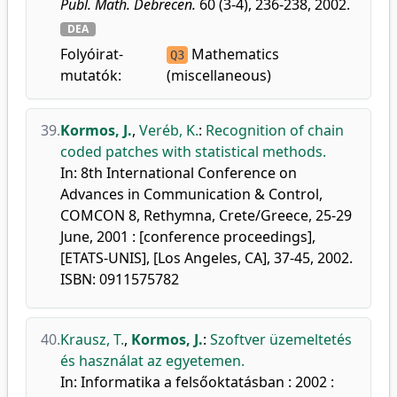
Publ. Math. Debrecen.
60 (3-4), 236-238, 2002.
DEA
Folyóirat-
Mathematics
Q3
mutatók:
(miscellaneous)
39.
Kormos, J.
,
Veréb, K.
:
Recognition of chain
coded patches with statistical methods.
In: 8th International Conference on
Advances in Communication & Control,
COMCON 8, Rethymna, Crete/Greece, 25-29
June, 2001 : [conference proceedings],
[ETATS-UNIS], [Los Angeles, CA], 37-45, 2002.
ISBN: 0911575782
40.
Krausz, T.
,
Kormos, J.
:
Szoftver üzemeltetés
és használat az egyetemen.
In: Informatika a felsőoktatásban : 2002 :