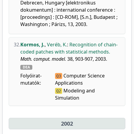
Debrecen, Hungary [elektronikus
dokumentum] : international conference :
[proceedings] : [CD-ROM], [S.n.], Budapest ;
Washington ; Párizs, 13, 2003.
32.
Kormos, J.
,
Veréb, K.
:
Recognition of chain-
coded patches with statistical methods.
Math. comput. model.
38, 903-907, 2003.
DEA
Folyóirat-
Computer Science
Q3
mutatók:
Applications
Modeling and
Q2
Simulation
2002