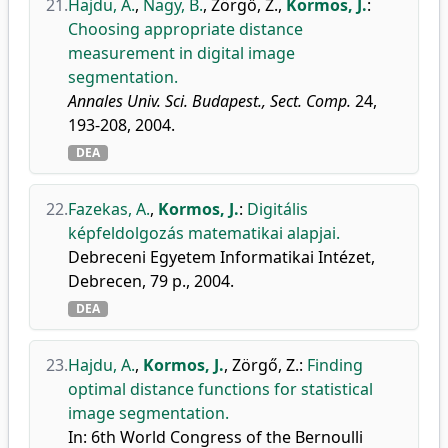
21.
Hajdu, A.
,
Nagy, B.
,
Zörgő, Z.
,
Kormos, J.
:
Choosing appropriate distance
measurement in digital image
segmentation.
Annales Univ. Sci. Budapest., Sect. Comp.
24,
193-208, 2004.
DEA
22.
Fazekas, A.
,
Kormos, J.
:
Digitális
képfeldolgozás matematikai alapjai.
Debreceni Egyetem Informatikai Intézet,
Debrecen, 79 p., 2004.
DEA
23.
Hajdu, A.
,
Kormos, J.
,
Zörgő, Z.
:
Finding
optimal distance functions for statistical
image segmentation.
In: 6th World Congress of the Bernoulli