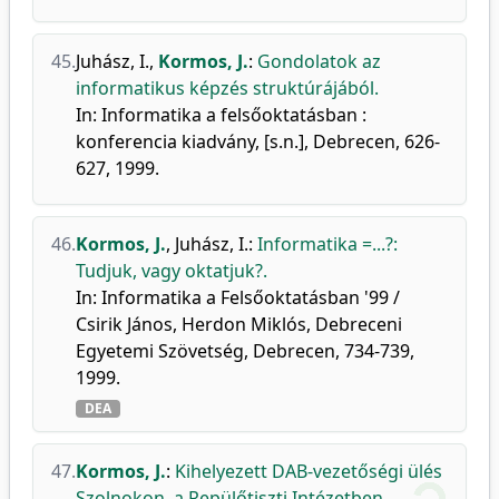
45.
Juhász, I.
,
Kormos, J.
:
Gondolatok az
informatikus képzés struktúrájából.
In: Informatika a felsőoktatásban :
konferencia kiadvány, [s.n.], Debrecen, 626-
627, 1999.
46.
Kormos, J.
,
Juhász, I.
:
Informatika =...?:
Tudjuk, vagy oktatjuk?.
In: Informatika a Felsőoktatásban '99 /
Csirik János, Herdon Miklós, Debreceni
Egyetemi Szövetség, Debrecen, 734-739,
1999.
DEA
47.
Kormos, J.
:
Kihelyezett DAB-vezetőségi ülés
Szolnokon, a Repülőtiszti Intézetben.