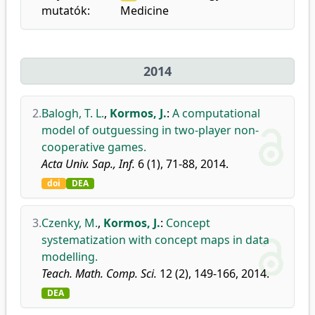
mutatók:
Medicine
2014
2.
Balogh, T. L.
,
Kormos, J.
:
A computational
model of outguessing in two-player non-
cooperative games.
Acta Univ. Sap., Inf.
6 (1), 71-88, 2014.
doi
DEA
3.
Czenky, M.
,
Kormos, J.
:
Concept
systematization with concept maps in data
modelling.
Teach. Math. Comp. Sci.
12 (2), 149-166, 2014.
DEA