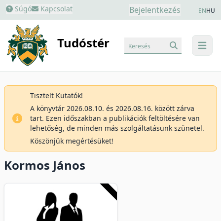
Súgó
Kapcsolat
Bejelentkezés
EN
HU
Tudóstér
Keresés
menu
Tisztelt Kutatók!
A könyvtár 2026.08.10. és 2026.08.16. között zárva
tart. Ezen időszakban a publikációk feltöltésére van
lehetőség, de minden más szolgáltatásunk szünetel.
Köszönjük megértésüket!
Kormos János