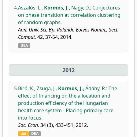
4.
Aszalós, L.
,
Kormos, J.
,
Nagy, D.
:
Conjectures
on phase transition at correlation clustering
of random graphs.
Ann. Univ. Sci. Bp. Rolando Eötvös Nomin., Sect.
Comput.
42, 37-54, 2014.
DEA
2012
5.
Bíró, K.
,
Zsuga, J.
,
Kormos, J.
,
Ádány, R.
:
The
effect of financing on the allocation and
production efficiency of the Hungarian
health care system - Placing primary care
into focus.
Soc. Econ.
34 (3), 433-451, 2012.
doi
DEA