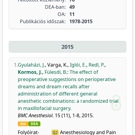
DEA-ban:
49
OA:
11
Publikációs időszak:
1978-2015
2015
1.
Gyulaházi, J.
,
Varga, K.
,
Iglói, E.
,
Redl, P.
,
Kormos, J.
,
Fülesdi, B.
:
The effect of
preoperative suggestions on perioperative
dreams and dream recalls after
administration of different general
anesthetic combinations: a randomized trial
in maxillofacial surgery.
BMC Anesthesiol.
15 (11), 1-8, 2015.
doi
DEA
Folyóirat-
Anesthesiology and Pain
Q2