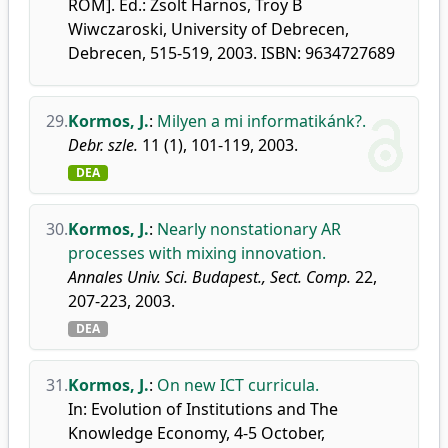
ROM]. Ed.: Zsolt Harnos, Troy B
Wiwczaroski, University of Debrecen,
Debrecen, 515-519, 2003. ISBN: 9634727689
29.
Kormos, J.
:
Milyen a mi informatikánk?.
Debr. szle.
11 (1), 101-119, 2003.
DEA
30.
Kormos, J.
:
Nearly nonstationary AR
processes with mixing innovation.
Annales Univ. Sci. Budapest., Sect. Comp.
22,
207-223, 2003.
DEA
31.
Kormos, J.
:
On new ICT curricula.
In: Evolution of Institutions and The
Knowledge Economy, 4-5 October,