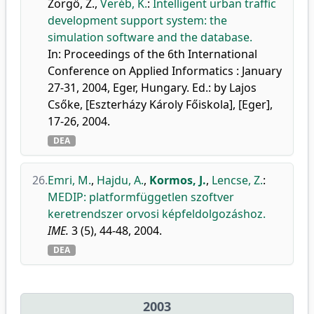
Zörgő, Z.
,
Veréb, K.
:
Intelligent urban traffic
development support system: the
simulation software and the database.
In: Proceedings of the 6th International
Conference on Applied Informatics : January
27-31, 2004, Eger, Hungary. Ed.: by Lajos
Csőke, [Eszterházy Károly Főiskola], [Eger],
17-26, 2004.
DEA
26.
Emri, M.
,
Hajdu, A.
,
Kormos, J.
,
Lencse, Z.
:
MEDIP: platformfüggetlen szoftver
keretrendszer orvosi képfeldolgozáshoz.
IME.
3 (5), 44-48, 2004.
DEA
2003