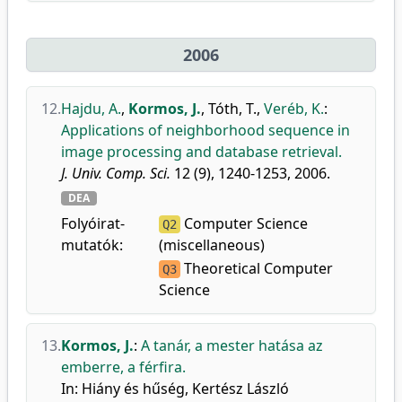
2006
12.
Hajdu, A.
,
Kormos, J.
,
Tóth, T.
,
Veréb, K.
:
Applications of neighborhood sequence in
image processing and database retrieval.
J. Univ. Comp. Sci.
12 (9), 1240-1253, 2006.
DEA
Folyóirat-
Computer Science
Q2
mutatók:
(miscellaneous)
Theoretical Computer
Q3
Science
13.
Kormos, J.
:
A tanár, a mester hatása az
emberre, a férfira.
In: Hiány és hűség, Kertész László