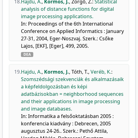
18.
Hajdu, A.
,
Kormos, J.
,
Zörgő, Z.
:
Statistical
analysis of distance functions for digital
image processing applications.
In: Proceedings of the 6th International
Conference on Applied Informatics : January
27-31, 2004, Eger-Noszvaj. Szerk.: Csőke
Lajos, [EKF], [Eger], 499, 2005.
DEA
19.
Hajdu, A.
,
Kormos, J.
,
Tóth, T.
,
Veréb, K.
:
Szomszédsági szekvenciák és alkalmazásaik
a képfeldolgozásban és képi
adatbázisokban = neighborhood sequences
and their applications in image processing
and image databases.
In: Informatika a felsőoktatásban 2005 :
konferencia kiadvány : Debrecen, 2005
augusztus 24-26.. Szerk.: Pethő Attila,