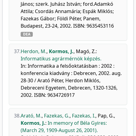
János; szerk. Juhász István; ford.Adamkó
Attila; Csordás Annamária; Espák Miklós;
Fazekas Gábor; Földi Péter, Panem,
Budapest, 23-24, 2002. ISBN: 9635453116
DEA
37.
Herdon, M.
,
Kormos, J.
,
Magó, Z.
:
Informatikus agrármérnök képzés.
In: Informatika a felsőoktatásban : 2002 :
konferencia kiadvány : Debrecen, 2002. aug.
28-30 / Arató Péter, Herdon Miklós,
Debreceni Egyetem, Debrecen, 1320-1326,
2002. ISBN: 9634726917
38.
Arató, M.
,
Fazekas, G.
,
Fazekas, I.
,
Pap, G.
,
Kormos, J.
:
In memory of Béla Gyires:
(March 29, 1909-August 26, 2001).