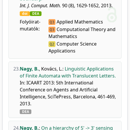
Int. J. Comput. Math.
90 (8), 1629-1652, 2013.
doi
DEA
Folyóirat-
Applied Mathematics
Q3
mutatók:
Computational Theory and
Q3
Mathematics
Computer Science
Q2
Applications
23.
Nagy, B.
,
Kovács, L.
:
Linguistic Applications
of Finite Automata with Translucent Letters.
In: ICAART 2013: 5th International
Conference on Agents and Artificial
Intelligence, SciTePress, Barcelona, 461-469,
2013.
DEA
24.
Nagy, B.
:
On a hierarchy of 5' -> 3' sensing