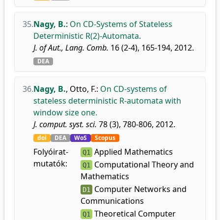
35.
Nagy, B.
:
On CD-Systems of Stateless
Deterministic R(2)-Automata.
J. of Aut., Lang. Comb.
16 (2-4), 165-194, 2012.
DEA
36.
Nagy, B.
,
Otto, F.
:
On CD-systems of
stateless deterministic R-automata with
window size one.
J. comput. syst. sci.
78 (3), 780-806, 2012.
doi
DEA
WoS
Scopus
Folyóirat-
Applied Mathematics
Q1
mutatók:
Computational Theory and
Q1
Mathematics
Computer Networks and
D1
Communications
Theoretical Computer
Q1