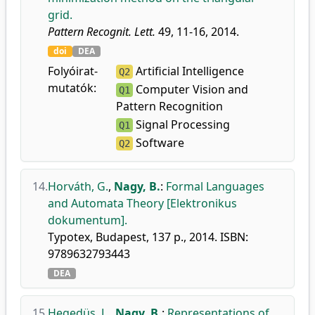
grid.
Pattern Recognit. Lett.
49, 11-16, 2014.
doi
DEA
Folyóirat-
Artificial Intelligence
Q2
mutatók:
Computer Vision and
Q1
Pattern Recognition
Signal Processing
Q1
Software
Q2
14.
Horváth, G.
,
Nagy, B.
:
Formal Languages
and Automata Theory [Elektronikus
dokumentum].
Typotex, Budapest, 137 p., 2014. ISBN:
9789632793443
DEA
15.
Hegedüs, L.
,
Nagy, B.
:
Representations of