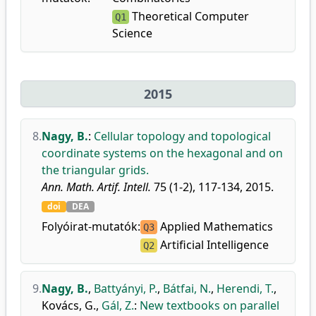
Theoretical Computer
Q1
Science
2015
8.
Nagy, B.
:
Cellular topology and topological
coordinate systems on the hexagonal and on
the triangular grids.
Ann. Math. Artif. Intell.
75 (1-2), 117-134, 2015.
doi
DEA
Folyóirat-mutatók:
Applied Mathematics
Q3
Artificial Intelligence
Q2
9.
Nagy, B.
,
Battyányi, P.
,
Bátfai, N.
,
Herendi, T.
,
Kovács, G.
,
Gál, Z.
:
New textbooks on parallel