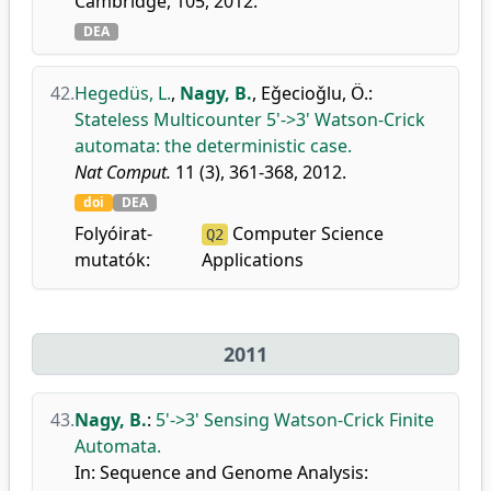
Cambridge, 105, 2012.
DEA
42.
Hegedüs, L.
,
Nagy, B.
,
Eǧecioǧlu, Ö.
:
Stateless Multicounter 5'->3' Watson-Crick
automata: the deterministic case.
Nat Comput.
11 (3), 361-368, 2012.
doi
DEA
Folyóirat-
Computer Science
Q2
mutatók:
Applications
2011
43.
Nagy, B.
:
5'->3' Sensing Watson-Crick Finite
Automata.
In: Sequence and Genome Analysis: