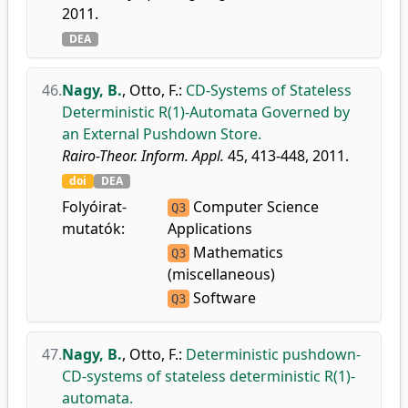
2011.
DEA
46.
Nagy, B.
,
Otto, F.
:
CD-Systems of Stateless
Deterministic R(1)-Automata Governed by
an External Pushdown Store.
Rairo-Theor. Inform. Appl.
45, 413-448, 2011.
doi
DEA
Folyóirat-
Computer Science
Q3
mutatók:
Applications
Mathematics
Q3
(miscellaneous)
Software
Q3
47.
Nagy, B.
,
Otto, F.
:
Deterministic pushdown-
CD-systems of stateless deterministic R(1)-
automata.