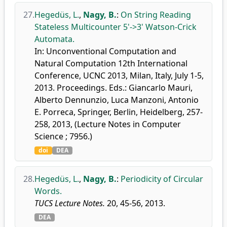
27.
Hegedüs, L.
,
Nagy, B.
:
On String Reading
Stateless Multicounter 5'->3' Watson-Crick
Automata.
In: Unconventional Computation and
Natural Computation 12th International
Conference, UCNC 2013, Milan, Italy, July 1-5,
2013. Proceedings. Eds.: Giancarlo Mauri,
Alberto Dennunzio, Luca Manzoni, Antonio
E. Porreca, Springer, Berlin, Heidelberg, 257-
258, 2013, (Lecture Notes in Computer
Science ; 7956.)
doi
DEA
28.
Hegedüs, L.
,
Nagy, B.
:
Periodicity of Circular
Words.
TUCS Lecture Notes.
20, 45-56, 2013.
DEA