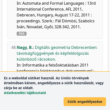
In: Automata and Formal Languages : 13rd
International Conference, AFL 2011,
Debrecen, Hungary, August 17-22, 2011 :
proceedings. Szerk.: Pál Dömösi, Szabolcs
Iván, Novadat, Győr, 328-342, 2011.
DEA
48.
Nagy, B.
:
Digitális geometria Debrecenben:
távolságfüggvények és képfeldolgozás
különböző rácsokon.
In: Informatika a felsőoktatásban 2011
konferencia [elektronikus dokumentum] :
konferencia kiadvány. Szerk.: Cser László,
Ez a weboldal sütiket használ. Az Uniós törvények
Herdon Miklós, Debreceni Egyetem
értelmében kérem, engedélyezze a sütik használatát, vagy
zárja be az oldalt.
Informatikai Kar, Debrecen, 428-434, 2011.
Adatkezelési tájékoztató
ISBN: 9789634734611
DEA
Sütik engedélyezése