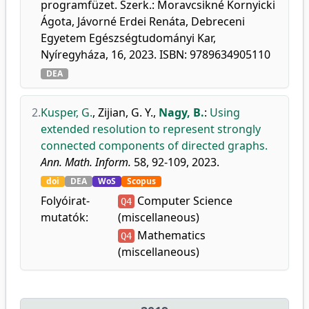
programfüzet. Szerk.: Moravcsikné Kornyicki
Ágota, Jávorné Erdei Renáta, Debreceni
Egyetem Egészségtudományi Kar,
Nyíregyháza, 16, 2023. ISBN: 9789634905110
DEA
2.
Kusper, G.
,
Zijian, G. Y.
,
Nagy, B.
:
Using
extended resolution to represent strongly
connected components of directed graphs.
Ann. Math. Inform.
58, 92-109, 2023.
doi
DEA
WoS
Scopus
Folyóirat-
Computer Science
Q4
mutatók:
(miscellaneous)
Mathematics
Q4
(miscellaneous)