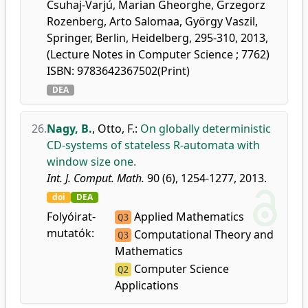
Csuhaj-Varjú, Marian Gheorghe, Grzegorz
Rozenberg, Arto Salomaa, György Vaszil,
Springer, Berlin, Heidelberg, 295-310, 2013,
(Lecture Notes in Computer Science ; 7762)
ISBN: 9783642367502(Print)
DEA
26.
Nagy, B.
,
Otto, F.
:
On globally deterministic
CD-systems of stateless R-automata with
window size one.
Int. J. Comput. Math.
90 (6), 1254-1277, 2013.
doi
DEA
Folyóirat-
Applied Mathematics
Q3
mutatók:
Computational Theory and
Q3
Mathematics
Computer Science
Q2
Applications