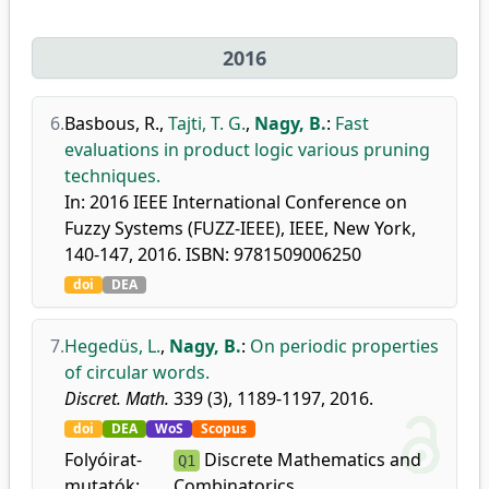
2016
6.
Basbous, R.
,
Tajti, T. G.
,
Nagy, B.
:
Fast
evaluations in product logic various pruning
techniques.
In: 2016 IEEE International Conference on
Fuzzy Systems (FUZZ-IEEE), IEEE, New York,
140-147, 2016. ISBN: 9781509006250
doi
DEA
7.
Hegedüs, L.
,
Nagy, B.
:
On periodic properties
of circular words.
Discret. Math.
339 (3), 1189-1197, 2016.
doi
DEA
WoS
Scopus
Folyóirat-
Discrete Mathematics and
Q1
mutatók:
Combinatorics