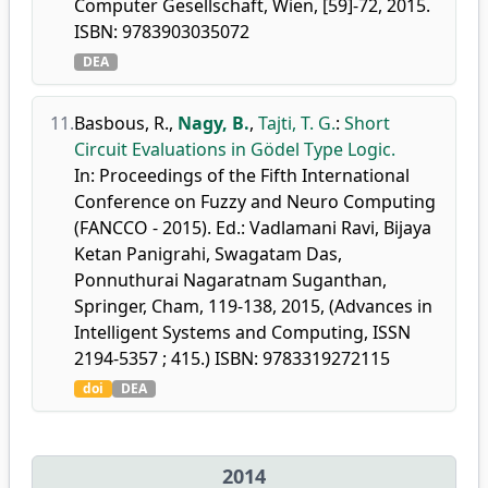
Computer Gesellschaft, Wien, [59]-72, 2015.
ISBN: 9783903035072
DEA
11.
Basbous, R.
,
Nagy, B.
,
Tajti, T. G.
:
Short
Circuit Evaluations in Gödel Type Logic.
In: Proceedings of the Fifth International
Conference on Fuzzy and Neuro Computing
(FANCCO - 2015). Ed.: Vadlamani Ravi, Bijaya
Ketan Panigrahi, Swagatam Das,
Ponnuthurai Nagaratnam Suganthan,
Springer, Cham, 119-138, 2015, (Advances in
Intelligent Systems and Computing, ISSN
2194-5357 ; 415.) ISBN: 9783319272115
doi
DEA
2014