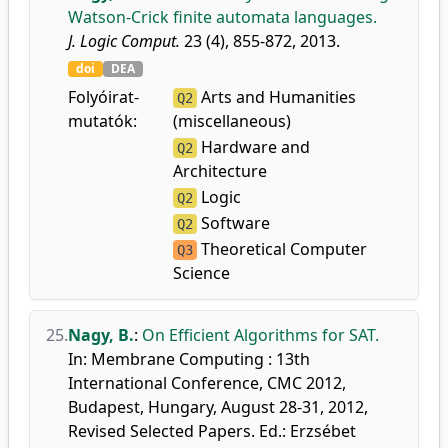
Watson-Crick finite automata languages.
J. Logic Comput.
23 (4), 855-872, 2013.
doi
DEA
Folyóirat-
Arts and Humanities
Q2
mutatók:
(miscellaneous)
Hardware and
Q2
Architecture
Logic
Q2
Software
Q2
Theoretical Computer
Q3
Science
25.
Nagy, B.
:
On Efficient Algorithms for SAT.
In: Membrane Computing : 13th
International Conference, CMC 2012,
Budapest, Hungary, August 28-31, 2012,
Revised Selected Papers. Ed.: Erzsébet