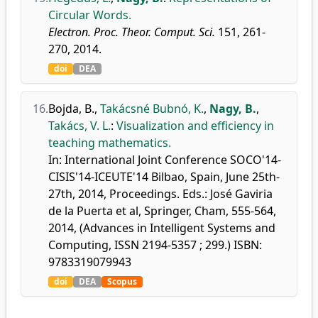
Circular Words.
Electron. Proc. Theor. Comput. Sci.
151, 261-
270, 2014.
doi
DEA
16.
Bojda, B.
,
Takácsné Bubnó, K.
,
Nagy, B.
,
Takács, V. L.
:
Visualization and efficiency in
teaching mathematics.
In: International Joint Conference SOCO'14-
CISIS'14-ICEUTE'14 Bilbao, Spain, June 25th-
27th, 2014, Proceedings. Eds.: José Gaviria
de la Puerta et al, Springer, Cham, 555-564,
2014, (Advances in Intelligent Systems and
Computing, ISSN 2194-5357 ; 299.) ISBN:
9783319079943
doi
DEA
Scopus