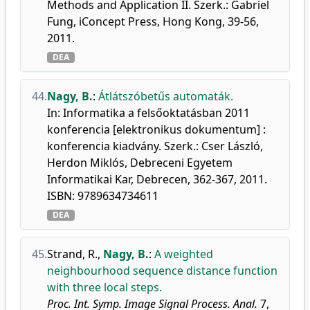
Methods and Application II. Szerk.: Gabriel
Fung, iConcept Press, Hong Kong, 39-56,
2011.
DEA
44.
Nagy, B.
:
Átlátszóbetűs automaták.
In: Informatika a felsőoktatásban 2011
konferencia [elektronikus dokumentum] :
konferencia kiadvány. Szerk.: Cser László,
Herdon Miklós, Debreceni Egyetem
Informatikai Kar, Debrecen, 362-367, 2011.
ISBN: 9789634734611
DEA
45.
Strand, R.
,
Nagy, B.
:
A weighted
neighbourhood sequence distance function
with three local steps.
Proc. Int. Symp. Image Signal Process. Anal.
7,