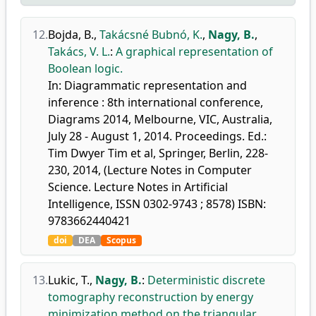
12.
Bojda, B.
,
Takácsné Bubnó, K.
,
Nagy, B.
,
Takács, V. L.
:
A graphical representation of
Boolean logic.
In: Diagrammatic representation and
inference : 8th international conference,
Diagrams 2014, Melbourne, VIC, Australia,
July 28 - August 1, 2014. Proceedings. Ed.:
Tim Dwyer Tim et al, Springer, Berlin, 228-
230, 2014, (Lecture Notes in Computer
Science. Lecture Notes in Artificial
Intelligence, ISSN 0302-9743 ; 8578) ISBN:
9783662440421
doi
DEA
Scopus
13.
Lukic, T.
,
Nagy, B.
:
Deterministic discrete
tomography reconstruction by energy
minimization method on the triangular