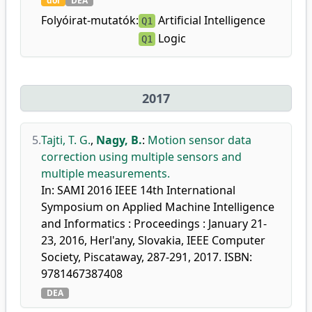
doi
DEA
Folyóirat-mutatók:
Artificial Intelligence
Q1
Logic
Q1
2017
5.
Tajti, T. G.
,
Nagy, B.
:
Motion sensor data
correction using multiple sensors and
multiple measurements.
In: SAMI 2016 IEEE 14th International
Symposium on Applied Machine Intelligence
and Informatics : Proceedings : January 21-
23, 2016, Herl'any, Slovakia, IEEE Computer
Society, Piscataway, 287-291, 2017. ISBN:
9781467387408
DEA