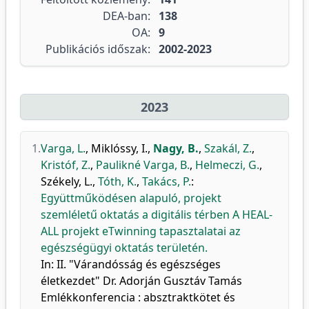
DEA-ban:
138
OA:
9
Publikációs időszak:
2002-2023
2023
1.
Varga, L.
,
Miklóssy, I.
,
Nagy, B.
,
Szakál, Z.
,
Kristóf, Z.
,
Paulikné Varga, B.
,
Helmeczi, G.
,
Székely, L.
,
Tóth, K.
,
Takács, P.
:
Együttműködésen alapuló, projekt
szemléletű oktatás a digitális térben A HEAL-
ALL projekt eTwinning tapasztalatai az
egészségügyi oktatás területén.
In: II. "Várandósság és egészséges
életkezdet" Dr. Adorján Gusztáv Tamás
Emlékkonferencia : absztraktkötet és