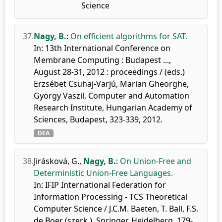
Science
37.
Nagy, B.
:
On efficient algorithms for SAT.
In: 13th International Conference on
Membrane Computing : Budapest ...,
August 28-31, 2012 : proceedings / (eds.)
Erzsébet Csuhaj-Varjú, Marian Gheorghe,
György Vaszil, Computer and Automation
Research Institute, Hungarian Academy of
Sciences, Budapest, 323-339, 2012.
DEA
38.
Jirásková, G.
,
Nagy, B.
:
On Union-Free and
Deterministic Union-Free Languages.
In: IFIP International Federation for
Information Processing - TCS Theoretical
Computer Science / J.C.M. Baeten, T. Ball, F.S.
de Boer (szerk.), Springer, Heidelberg, 179-