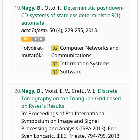
19.
Nagy, B.
,
Otto, F.
:
Deterministic pushdown-
CD-systems of stateless deterministic R(1)-
automata.
Acta Inform.
50 (4), 229-255, 2013.
doi
DEA
Folyóirat-
Computer Networks and
Q2
mutatók:
Communications
Information Systems
Q2
Software
Q2
20.
Nagy, B.
,
Moisi, E. V.
,
Cretu, V. I.
:
Discrete
Tomography on the Triangular Grid based
on Ryser's Results.
In: Proceedings of 8th International
Symposium on Image and Signal
Processing and Analysis (ISPA 2013). Ed.:
Sven Loncaric, IEEE, Trieste, 794-799, 2013.