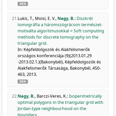
DEA
21.
Lukic, T.
,
Moisi, E. V.
,
Nagy, B.
:
Diszkrét
tomográfia a háromszögrácson természet-
motiválta algoritmusokkal = Soft computing
methods for discrete tomography on the
triangular grid.
In: Képfeldolgozók és Alakfelismerők
országos konferenciája (9)(2013.01.29
-2013.02.1.)(Bakonybél), Képfeldolgozók és
Alakfelismerők Társasága, Bakonybél, 450-
463, 2013.
DEA
22.
Nagy, B.
,
Barczi-Veres, K.
:
Isoperimetrically
optimal polygons in the triangular grid with
Jordan-type neighbourhood on the
boundary.