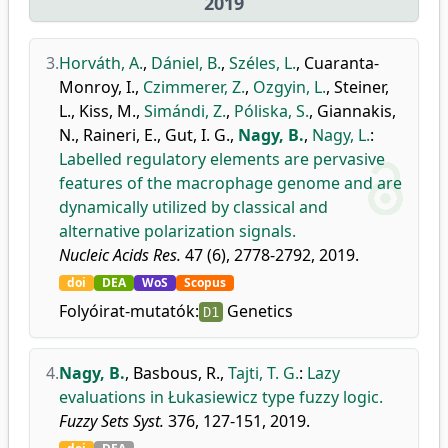
2019
3.
Horváth, A.
,
Dániel, B.
,
Széles, L.
,
Cuaranta-
Monroy, I.
,
Czimmerer, Z.
,
Ozgyin, L.
,
Steiner,
L.
,
Kiss, M.
,
Simándi, Z.
,
Póliska, S.
,
Giannakis,
N.
,
Raineri, E.
,
Gut, I. G.
,
Nagy, B.
,
Nagy, L.
:
Labelled regulatory elements are pervasive
features of the macrophage genome and are
dynamically utilized by classical and
alternative polarization signals.
Nucleic Acids Res.
47 (6), 2778-2792, 2019.
doi
DEA
WoS
Scopus
Folyóirat-mutatók:
Genetics
D1
4.
Nagy, B.
,
Basbous, R.
,
Tajti, T. G.
:
Lazy
evaluations in Łukasiewicz type fuzzy logic.
Fuzzy Sets Syst.
376, 127-151, 2019.