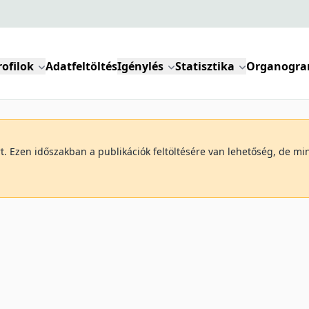
rofilok
Adatfeltöltés
Igénylés
Statisztika
Organogr
art. Ezen időszakban a publikációk feltöltésére van lehetőség, de 