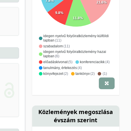
7.8%
21.6%
9.8%
11.8%
idegen nyelvű folyóiratközlemény külföldi
lapban
(11)
szabadalom
(11)
idegen nyelvű folyóiratközlemény hazai
lapban
(6)
előadáskivonat
(5)
konferenciacikk
(4)
tanulmány, értekezés
(4)
könyvfejezet
(2)
tankönyv
(2)
(1)
jegyzet
(1)
kutatási jelentés
(1)
magyar nyelvű folyóiratközlemény hazai
lapban
(1)
szakkönyv
(1)
szerkesztőségi anyag
(1)
Közlemények megoszlása
évszám szerint