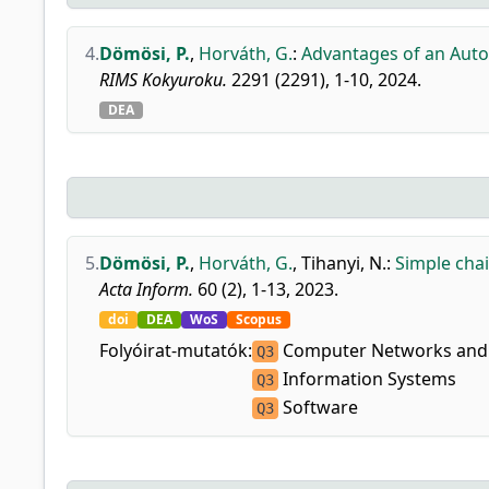
4.
Dömösi, P.
,
Horváth, G.
:
Advantages of an Auto
RIMS Kokyuroku.
2291 (2291), 1-10, 2024.
DEA
5.
Dömösi, P.
,
Horváth, G.
,
Tihanyi, N.
:
Simple cha
Acta Inform.
60 (2), 1-13, 2023.
doi
DEA
WoS
Scopus
Folyóirat-mutatók:
Computer Networks and
Q3
Information Systems
Q3
Software
Q3