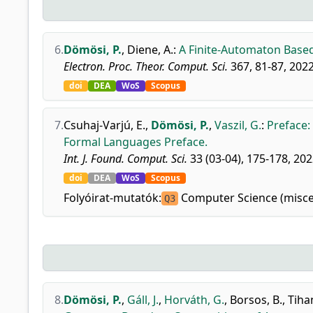
6.
Dömösi, P.
,
Diene, A.
:
A Finite-Automaton Based
Electron. Proc. Theor. Comput. Sci.
367, 81-87, 2022
doi
DEA
WoS
Scopus
7.
Csuhaj-Varjú, E.
,
Dömösi, P.
,
Vaszil, G.
:
Preface:
Formal Languages Preface.
Int. J. Found. Comput. Sci.
33 (03-04), 175-178, 202
doi
DEA
WoS
Scopus
Folyóirat-mutatók:
Computer Science (misce
Q3
8.
Dömösi, P.
,
Gáll, J.
,
Horváth, G.
,
Borsos, B.
,
Tihan