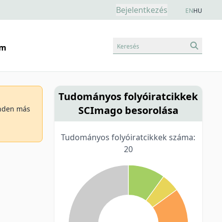
Bejelentkezés
EN
HU
Keresés
am
Tudományos folyóiratcikkek
SCImago besorolása
minden más
Tudományos folyóiratcikkek száma:
20