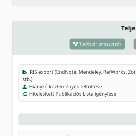
Telje
Tudóstér társszerzők
RIS export (EndNote, Mendeley, RefWorks, Zo
stb.)
Hiányzó közlemények feltöltése
Hitelesített Publikációs Lista igénylése