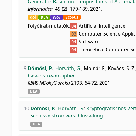
Generator Based on Compositions of Automata
Informatica.
45 (2), 179-189, 2021.
doi
DEA
WoS
Scopus
Folyóirat-mutatók:
Artificial Intelligence
Q4
Computer Science Applic
Q3
Software
Q4
Theoretical Computer Sc
Q4
9.
Dömösi, P.
,
Horváth, G.
,
Molnár, F.
,
Kovács, S. Z.
based stream cipher.
RIMS K©oky©uroku
2193, 64-72, 2021.
DEA
10.
Dömösi, P.
,
Horváth, G.
:
Kryptografisches Ver
Schlüsselstromverschlüsselung.
DEA