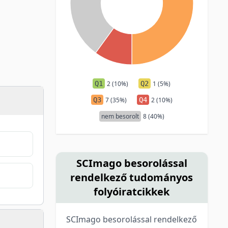
Q1
2 (10%)
Q2
1 (5%)
Q3
7 (35%)
Q4
2 (10%)
nem besorolt
8 (40%)
SCImago besorolással
rendelkező tudományos
folyóiratcikkek
SCImago besorolással rendelkező