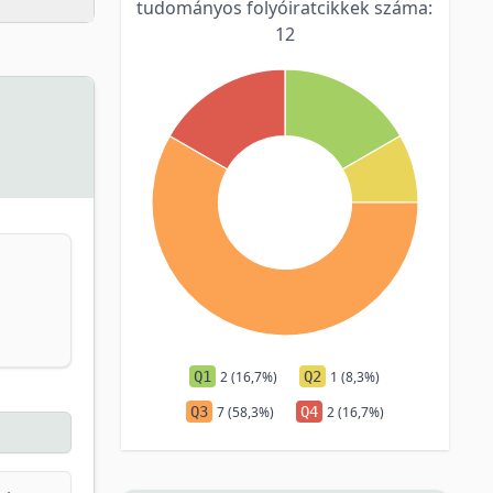
tudományos folyóiratcikkek száma:
12
Q1
2 (16,7%)
Q2
1 (8,3%)
Q3
7 (58,3%)
Q4
2 (16,7%)