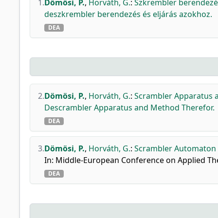
1.
Dömösi, P.
,
Horváth, G.
:
Szkrembler berendezés
deszkrembler berendezés és eljárás azokhoz.
DEA
2.
Dömösi, P.
,
Horváth, G.
:
Scrambler Apparatus a
Descrambler Apparatus and Method Therefor.
DEA
3.
Dömösi, P.
,
Horváth, G.
:
Scrambler Automaton B
In: Middle-European Conference on Applied T
DEA