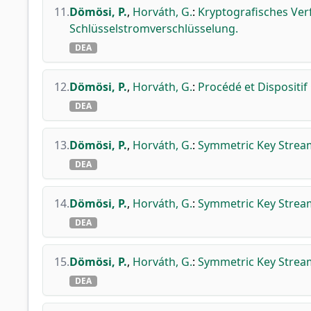
11.
Dömösi, P.
,
Horváth, G.
:
Kryptografisches Ver
Schlüsselstromverschlüsselung.
DEA
12.
Dömösi, P.
,
Horváth, G.
:
Procédé et Dispositif
DEA
13.
Dömösi, P.
,
Horváth, G.
:
Symmetric Key Strea
DEA
14.
Dömösi, P.
,
Horváth, G.
:
Symmetric Key Strea
DEA
15.
Dömösi, P.
,
Horváth, G.
:
Symmetric Key Strea
DEA