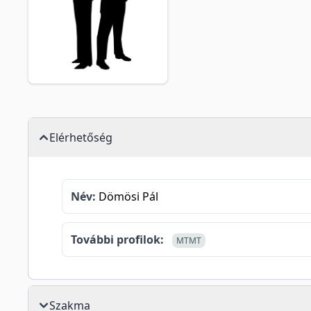
Elérhetőség
Név:
Dömösi Pál
További profilok:
MTMT
Szakma