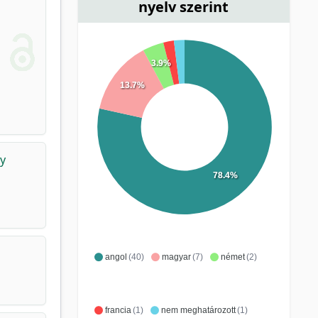
nyelv szerint
3.9%
13.7%
ry
78.4%
angol
(40)
magyar
(7)
német
(2)
francia
(1)
nem meghatározott
(1)