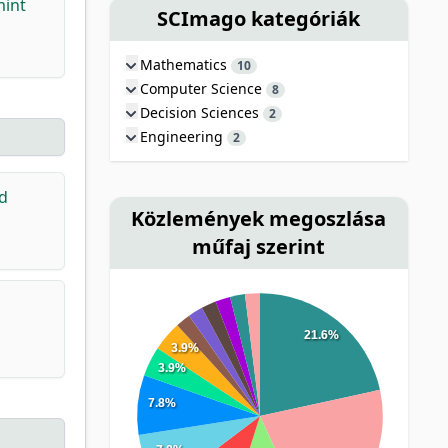
mint
SCImago kategóriák
Mathematics
10
Computer Science
8
Decision Sciences
2
Engineering
2
nd
Közlemények megoszlása
műfaj szerint
21.6%
3.9%
3.9%
7.8%