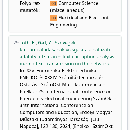
Folyóirat-
Computer Science
Q3
mutatók:
(miscellaneous)
Electrical and Electronic
Q3
Engineering
29.
Tóth, E.
,
Gál, Z.
:
Szövegek
korrumpálódásának vizsgálata a hálózati
adatátvitel során = Text corruption analysis
during text transmission on the network.
In: XXV. Energetika-Elektrotechnika -
ENELKO és XXXIV. Számítástechnika és
Oktatás - SzámOkt Multi-konferencia =
Enelko - 25th International Conference on
Energetics-Electrical Engineering SzámOkt -
34th International Conference on
Computers and Education, Erdélyi Magyar
Műszaki Tudományos Társaság, [Cluj-
Napoca], 122-130, 2024, (Enelko - SzámOkt,