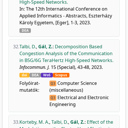
High-Speed Networks.
In: The 12th International Conference on
Applied Informatics - Abstracts, Eszterházy
Károly Egyetem, [Eger], 1-3, 2023.
DEA
32.
Talbi, D.
,
Gál, Z.
:
Decomposition Based
Congestion Analysis of the Communication
in B5G/6G TeraHertz High-Speed Networks.
Infocommun. J.
15 (Special), 43-48, 2023.
doi
DEA
WoS
Scopus
Folyóirat-
Computer Science
Q3
mutatók:
(miscellaneous)
Electrical and Electronic
Q3
Engineering
33.
Korteby, M. A.
,
Talbi, D.
,
Gál, Z.
:
Effect of the