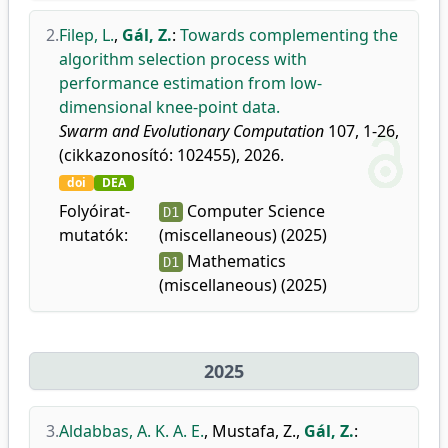
2.
Filep, L.
,
Gál, Z.
:
Towards complementing the
algorithm selection process with
performance estimation from low-
dimensional knee-point data.
Swarm and Evolutionary Computation
107, 1-26,
(cikkazonosító: 102455), 2026.
doi
DEA
Folyóirat-
Computer Science
D1
mutatók:
(miscellaneous) (2025)
Mathematics
D1
(miscellaneous) (2025)
2025
3.
Aldabbas, A. K. A. E.
,
Mustafa, Z.
,
Gál, Z.
: