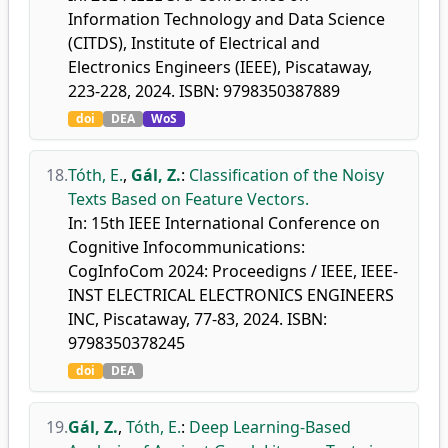
Information Technology and Data Science
(CITDS), Institute of Electrical and
Electronics Engineers (IEEE), Piscataway,
223-228, 2024. ISBN: 9798350387889
doi
DEA
WoS
18.
Tóth, E.
,
Gál, Z.
:
Classification of the Noisy
Texts Based on Feature Vectors.
In: 15th IEEE International Conference on
Cognitive Infocommunications:
CogInfoCom 2024: Proceedigns / IEEE, IEEE-
INST ELECTRICAL ELECTRONICS ENGINEERS
INC, Piscataway, 77-83, 2024. ISBN:
9798350378245
doi
DEA
19.
Gál, Z.
,
Tóth, E.
:
Deep Learning-Based