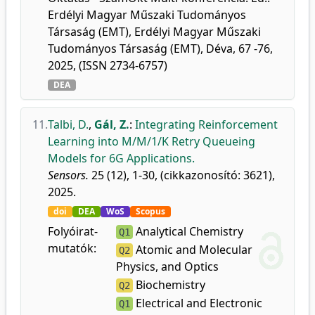
Erdélyi Magyar Műszaki Tudományos
Társaság (EMT), Erdélyi Magyar Műszaki
Tudományos Társaság (EMT), Déva, 67 -76,
2025, (ISSN 2734-6757)
DEA
11.
Talbi, D.
,
Gál, Z.
:
Integrating Reinforcement
Learning into M/M/1/K Retry Queueing
Models for 6G Applications.
Sensors.
25 (12), 1-30, (cikkazonosító: 3621),
2025.
doi
DEA
WoS
Scopus
Folyóirat-
Analytical Chemistry
Q1
mutatók:
Atomic and Molecular
Q2
Physics, and Optics
Biochemistry
Q2
Electrical and Electronic
Q1