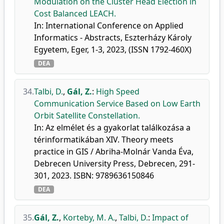
Modulation on the Cluster Head Election in
Cost Balanced LEACH.
In: International Conference on Applied
Informatics - Abstracts, Eszterházy Károly
Egyetem, Eger, 1-3, 2023, (ISSN 1792-460X)
DEA
34.
Talbi, D.
,
Gál, Z.
:
High Speed
Communication Service Based on Low Earth
Orbit Satellite Constellation.
In: Az elmélet és a gyakorlat találkozása a
térinformatikában XIV. Theory meets
practice in GIS / Abriha-Molnár Vanda Éva,
Debrecen University Press, Debrecen, 291-
301, 2023. ISBN: 9789636150846
DEA
35.
Gál, Z.
,
Korteby, M. A.
,
Talbi, D.
:
Impact of