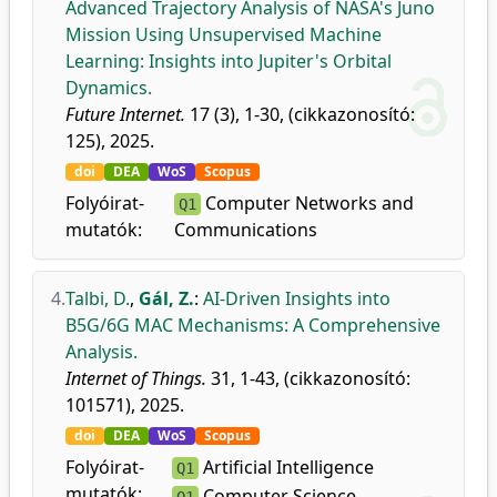
Advanced Trajectory Analysis of NASA's Juno
Mission Using Unsupervised Machine
Learning: Insights into Jupiter's Orbital
Dynamics.
Future Internet.
17 (3), 1-30, (cikkazonosító:
125), 2025.
doi
DEA
WoS
Scopus
Folyóirat-
Computer Networks and
Q1
mutatók:
Communications
4.
Talbi, D.
,
Gál, Z.
:
AI-Driven Insights into
B5G/6G MAC Mechanisms: A Comprehensive
Analysis.
Internet of Things.
31, 1-43, (cikkazonosító:
101571), 2025.
doi
DEA
WoS
Scopus
Folyóirat-
Artificial Intelligence
Q1
mutatók:
Computer Science