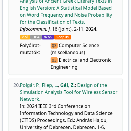
Analysis of Ancient Greek Literary Texts in
English Version: A Statistical Model Based
on Word Frequency and Noise Probability
for the Classification of Texts.
Infocommun. J.
16 (Joint), 2-11, 2024.
doi
DEA
WoS
Scopus
Folyóirat-
Computer Science
Q3
mutatók:
(miscellaneous)
Electrical and Electronic
Q3
Engineering
20.
Polgár, P.
,
Filep, L.
,
Gál, Z.
:
Design of the
Simulation Analysis Tool for Wireless Sensor
Network.
In: 2024 IEEE 3rd Conference on
Information Technology and Data Science
(CITDS) Proceedings. Ed.: András Hajdu,
University of Debrecen, Debrecen, 1-6,