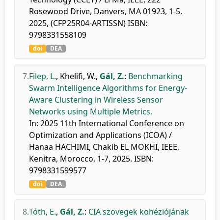
Rosewood Drive, Danvers, MA 01923, 1-5,
2025, (CFP25R04-ARTISSN) ISBN:
9798331558109
doi
DEA
7.
Filep, L.
,
Khelifi, W.
,
Gál, Z.
:
Benchmarking
Swarm Intelligence Algorithms for Energy-
Aware Clustering in Wireless Sensor
Networks using Multiple Metrics.
In: 2025 11th International Conference on
Optimization and Applications (ICOA) /
Hanaa HACHIMI, Chakib EL MOKHI, IEEE,
Kenitra, Morocco, 1-7, 2025. ISBN:
9798331599577
doi
DEA
8.
Tóth, E.
,
Gál, Z.
:
CIA szövegek kohéziójának