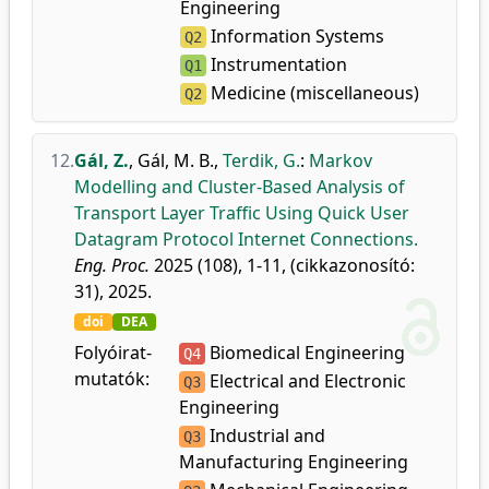
Engineering
Information Systems
Q2
Instrumentation
Q1
Medicine (miscellaneous)
Q2
12.
Gál, Z.
,
Gál, M. B.
,
Terdik, G.
:
Markov
Modelling and Cluster-Based Analysis of
Transport Layer Traffic Using Quick User
Datagram Protocol Internet Connections.
Eng. Proc.
2025 (108), 1-11, (cikkazonosító:
31), 2025.
doi
DEA
Folyóirat-
Biomedical Engineering
Q4
mutatók:
Electrical and Electronic
Q3
Engineering
Industrial and
Q3
Manufacturing Engineering