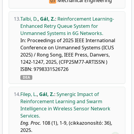
Mechanical Engineering
Q3
13.
Talbi, D.
,
Gál, Z.
:
Reinforcement Learning-
Enhanced Retry Queue System for
Unmanned Systems in 6G Networks.
In: Proceedings of 2025 IEEE International
Conference on Unmanned Systems (ICUS
2025) / Rong Song, IEEE Press, Danvers,
1242-1247, 2025, (CFP25M77-ARTISSN )
ISBN: 9798331526726
DEA
14.
Filep, L.
,
Gál, Z.
:
Synergic Impact of
Reinforcement Learning and Swarm
Intelligence in Wireless Sensor Network
Services.
Eng. Proc.
108 (1), 1-9, (cikkazonosító: 36),
2025.