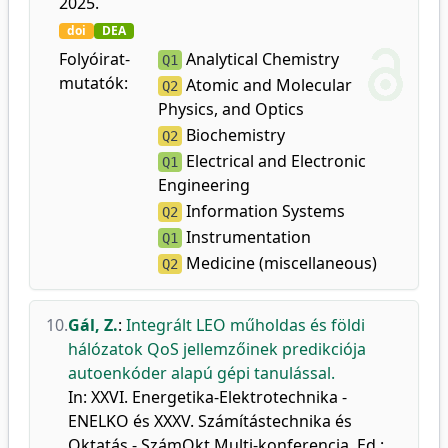
2025.
doi
DEA
Folyóirat-
Analytical Chemistry
Q1
mutatók:
Atomic and Molecular
Q2
Physics, and Optics
Biochemistry
Q2
Electrical and Electronic
Q1
Engineering
Information Systems
Q2
Instrumentation
Q1
Medicine (miscellaneous)
Q2
10.
Gál, Z.
:
Integrált LEO műholdas és földi
hálózatok QoS jellemzőinek predikciója
autoenkóder alapú gépi tanulással.
In: XXVI. Energetika-Elektrotechnika -
ENELKO és XXXV. Számítástechnika és
Oktatás - SzámOkt Multi-konferencia. Ed.: