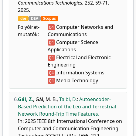
Communications Technologies.
252, 59-71,
2025.
doi
DEA
Scopus
Folyóirat-
Computer Networks and
Q4
mutatók:
Communications
Computer Science
Q4
Applications
Electrical and Electronic
Q4
Engineering
Information Systems
Q4
Media Technology
Q4
6.
Gál, Z.
,
Gál, M. B.
,
Talbi, D.
:
Autoencoder-
Based Prediction of the Leo and Terrestrial
Network Round-Trip Time Features.
In: 2025 IEEE 8th International Conference on
Computer and Communication Engineering
Technology (CCET) / Li Ma, IEEE, 222