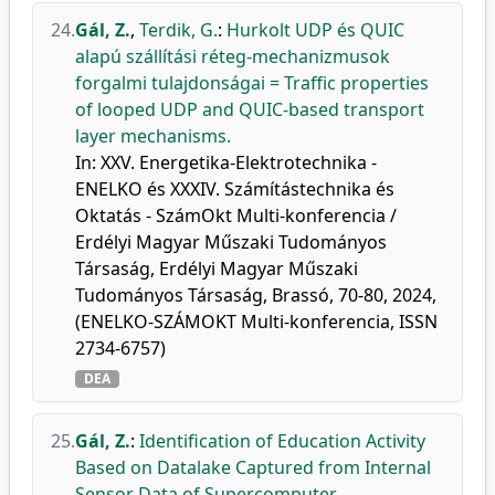
24.
Gál, Z.
,
Terdik, G.
:
Hurkolt UDP és QUIC
alapú szállítási réteg-mechanizmusok
forgalmi tulajdonságai = Traffic properties
of looped UDP and QUIC-based transport
layer mechanisms.
In: XXV. Energetika-Elektrotechnika -
ENELKO és XXXIV. Számítástechnika és
Oktatás - SzámOkt Multi-konferencia /
Erdélyi Magyar Műszaki Tudományos
Társaság, Erdélyi Magyar Műszaki
Tudományos Társaság, Brassó, 70-80, 2024,
(ENELKO-SZÁMOKT Multi-konferencia, ISSN
2734-6757)
DEA
25.
Gál, Z.
:
Identification of Education Activity
Based on Datalake Captured from Internal
Sensor Data of Supercomputer.