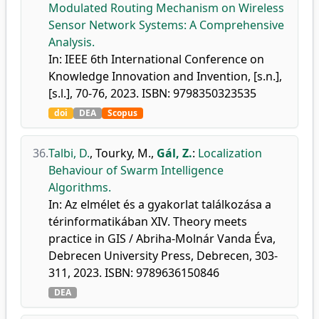
Modulated Routing Mechanism on Wireless
Sensor Network Systems: A Comprehensive
Analysis.
In: IEEE 6th International Conference on
Knowledge Innovation and Invention, [s.n.],
[s.l.], 70-76, 2023. ISBN: 9798350323535
doi
DEA
Scopus
36.
Talbi, D.
,
Tourky, M.
,
Gál, Z.
:
Localization
Behaviour of Swarm Intelligence
Algorithms.
In: Az elmélet és a gyakorlat találkozása a
térinformatikában XIV. Theory meets
practice in GIS / Abriha-Molnár Vanda Éva,
Debrecen University Press, Debrecen, 303-
311, 2023. ISBN: 9789636150846
DEA