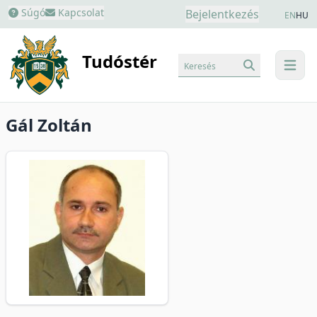
Súgó
Kapcsolat
Bejelentkezés
EN
HU
Tudóstér
Keresés
menu
Gál Zoltán