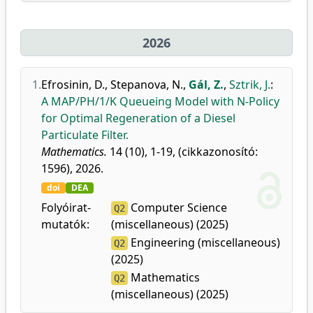
2026
1.
Efrosinin, D.
,
Stepanova, N.
,
Gál, Z.
,
Sztrik, J.
:
A MAP/PH/1/K Queueing Model with N-Policy
for Optimal Regeneration of a Diesel
Particulate Filter.
Mathematics.
14 (10), 1-19, (cikkazonosító:
1596), 2026.
doi
DEA
Folyóirat-
Computer Science
Q2
mutatók:
(miscellaneous) (2025)
Engineering (miscellaneous)
Q2
(2025)
Mathematics
Q2
(miscellaneous) (2025)