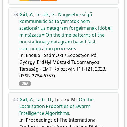
39.
Gál, Z.
,
Terdik, G.
:
Nagysebességű
kommunikációs folyamatok nem-
stacionárius datagram forgalmának időbeli
mintázata = On the time patterns of the
nonstationary datagram based fast
communication processes.
In: Enelko - SzámOkt / Sebestyén-Pál
György, Erdélyi Műszaki Tudományos
Társaság - EMT, Kolozsvár, 111-121, 2023,
(ISSN 2734-6757)
DEA
40.
Gál, Z.
,
Talbi, D.
,
Tourky, M.
:
On the
Localization Properties of Swarm
Intelligence Algorithms.
In: Proceedings of The International
Conference on Information and Digital