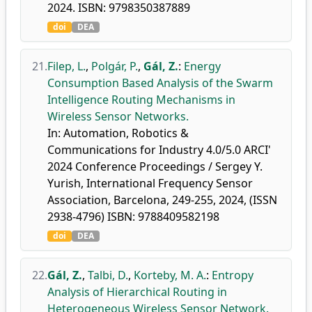
2024. ISBN: 9798350387889
doi
DEA
21.
Filep, L.
,
Polgár, P.
,
Gál, Z.
:
Energy
Consumption Based Analysis of the Swarm
Intelligence Routing Mechanisms in
Wireless Sensor Networks.
In: Automation, Robotics &
Communications for Industry 4.0/5.0 ARCI'
2024 Conference Proceedings / Sergey Y.
Yurish, International Frequency Sensor
Association, Barcelona, 249-255, 2024, (ISSN
2938-4796) ISBN: 9788409582198
doi
DEA
22.
Gál, Z.
,
Talbi, D.
,
Korteby, M. A.
:
Entropy
Analysis of Hierarchical Routing in
Heterogeneous Wireless Sensor Network.