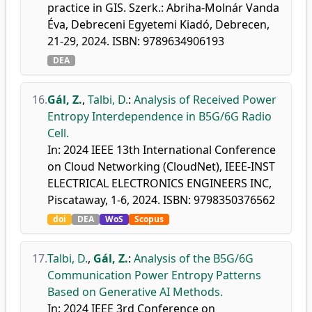
practice in GIS. Szerk.: Abriha-Molnár Vanda
Éva, Debreceni Egyetemi Kiadó, Debrecen,
21-29, 2024. ISBN: 9789634906193
DEA
16.
Gál, Z.
,
Talbi, D.
:
Analysis of Received Power
Entropy Interdependence in B5G/6G Radio
Cell.
In: 2024 IEEE 13th International Conference
on Cloud Networking (CloudNet), IEEE-INST
ELECTRICAL ELECTRONICS ENGINEERS INC,
Piscataway, 1-6, 2024. ISBN: 9798350376562
doi
DEA
WoS
Scopus
17.
Talbi, D.
,
Gál, Z.
:
Analysis of the B5G/6G
Communication Power Entropy Patterns
Based on Generative AI Methods.
In: 2024 IEEE 3rd Conference on