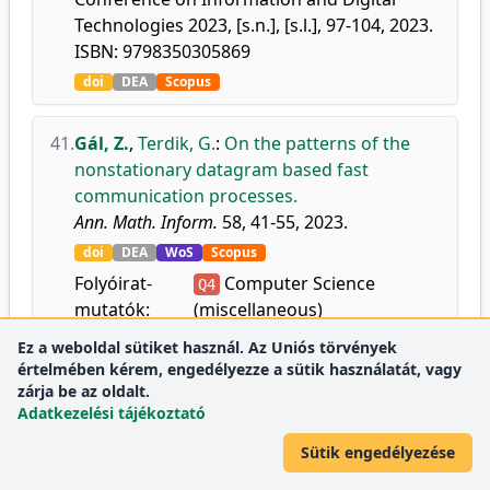
Technologies 2023, [s.n.], [s.l.], 97-104, 2023.
ISBN: 9798350305869
doi
DEA
Scopus
41.
Gál, Z.
,
Terdik, G.
:
On the patterns of the
nonstationary datagram based fast
communication processes.
Ann. Math. Inform.
58, 41-55, 2023.
doi
DEA
WoS
Scopus
Folyóirat-
Computer Science
Q4
mutatók:
(miscellaneous)
Mathematics
Q4
Ez a weboldal sütiket használ. Az Uniós törvények
(miscellaneous)
értelmében kérem, engedélyezze a sütik használatát, vagy
zárja be az oldalt.
Adatkezelési tájékoztató
42.
Talbi, D.
,
Filep, L.
,
Gál, Z.
:
On the Required
Sütik engedélyezése
Iteration Number of the Representant
Swarm Intelligence Algorithms Based on