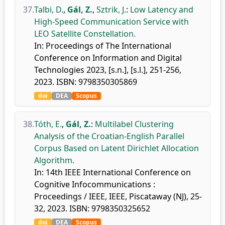
37.
Talbi, D.
,
Gál, Z.
,
Sztrik, J.
:
Low Latency and
High-Speed Communication Service with
LEO Satellite Constellation.
In: Proceedings of The International
Conference on Information and Digital
Technologies 2023, [s.n.], [s.l.], 251-256,
2023. ISBN: 9798350305869
doi
DEA
Scopus
38.
Tóth, E.
,
Gál, Z.
:
Multilabel Clustering
Analysis of the Croatian-English Parallel
Corpus Based on Latent Dirichlet Allocation
Algorithm.
In: 14th IEEE International Conference on
Cognitive Infocommunications :
Proceedings / IEEE, IEEE, Piscataway (NJ), 25-
32, 2023. ISBN: 9798350325652
doi
DEA
Scopus