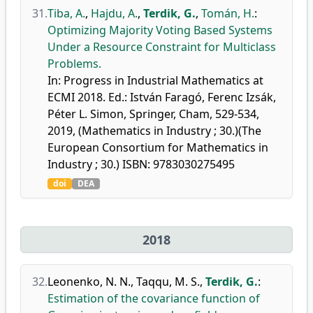
31.
Tiba, A.
,
Hajdu, A.
,
Terdik, G.
,
Tomán, H.
:
Optimizing Majority Voting Based Systems
Under a Resource Constraint for Multiclass
Problems.
In: Progress in Industrial Mathematics at
ECMI 2018. Ed.: István Faragó, Ferenc Izsák,
Péter L. Simon, Springer, Cham, 529-534,
2019, (Mathematics in Industry ; 30.)(The
European Consortium for Mathematics in
Industry ; 30.) ISBN: 9783030275495
doi
DEA
2018
32.
Leonenko, N. N.
,
Taqqu, M. S.
,
Terdik, G.
:
Estimation of the covariance function of