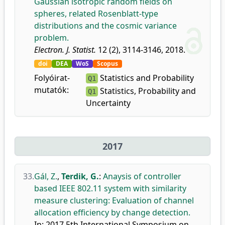
Gaussian isotropic random fields on
spheres, related Rosenblatt-type
distributions and the cosmic variance
problem.
Electron. J. Statist.
12 (2), 3114-3146, 2018.
doi
DEA
WoS
Scopus
Folyóirat-
Statistics and Probability
Q1
mutatók:
Statistics, Probability and
Q1
Uncertainty
2017
33.
Gál, Z.
,
Terdik, G.
:
Anaysis of controller
based IEEE 802.11 system with similarity
measure clustering: Evaluation of channel
allocation efficiency by change detection.
In: 2017 5th International Symposium on