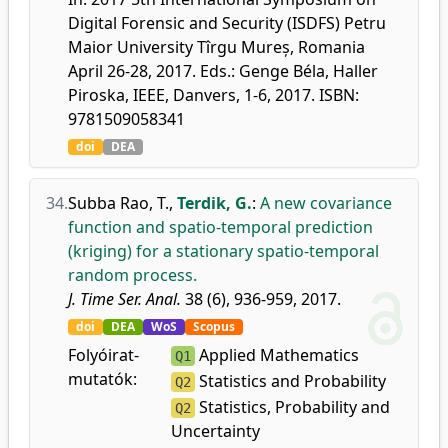
Digital Forensic and Security (ISDFS) Petru
Maior University Tîrgu Mureș, Romania
April 26-28, 2017. Eds.: Genge Béla, Haller
Piroska, IEEE, Danvers, 1-6, 2017. ISBN:
9781509058341
doi
DEA
34.
Subba Rao, T.
,
Terdik, G.
:
A new covariance
function and spatio-temporal prediction
(kriging) for a stationary spatio-temporal
random process.
J. Time Ser. Anal.
38 (6), 936-959, 2017.
doi
DEA
WoS
Scopus
Folyóirat-
Applied Mathematics
Q1
mutatók:
Statistics and Probability
Q2
Statistics, Probability and
Q2
Uncertainty