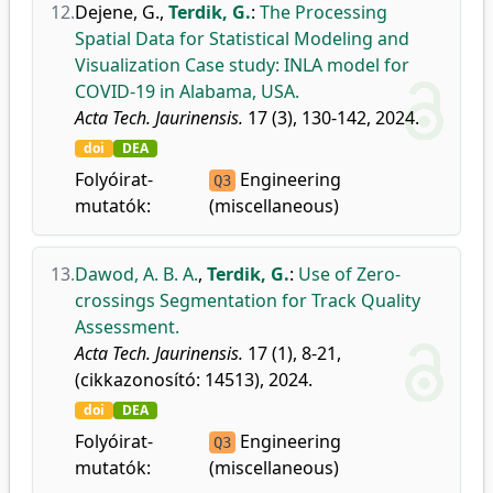
12.
Dejene, G.
,
Terdik, G.
:
The Processing
Spatial Data for Statistical Modeling and
Visualization Case study: INLA model for
COVID-19 in Alabama, USA.
Acta Tech. Jaurinensis.
17 (3), 130-142, 2024.
doi
DEA
Folyóirat-
Engineering
Q3
mutatók:
(miscellaneous)
13.
Dawod, A. B. A.
,
Terdik, G.
:
Use of Zero-
crossings Segmentation for Track Quality
Assessment.
Acta Tech. Jaurinensis.
17 (1), 8-21,
(cikkazonosító: 14513), 2024.
doi
DEA
Folyóirat-
Engineering
Q3
mutatók:
(miscellaneous)