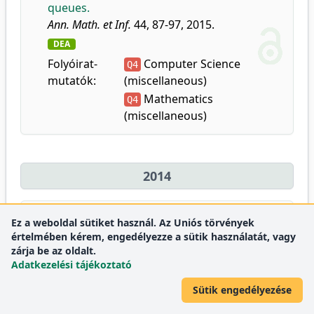
queues.
Ann. Math. et Inf.
44, 87-97, 2015.
DEA
Folyóirat-
Computer Science
Q4
mutatók:
(miscellaneous)
Mathematics
Q4
(miscellaneous)
2014
43.
Kiss, A. E.
,
Balla, T.
,
Biró, P.
,
Terdik, G.
:
Ez a weboldal sütiket használ. Az Uniós törvények
Analysis and visualization for soccer game.
értelmében kérem, engedélyezze a sütik használatát, vagy
zárja be az oldalt.
In: The 9th International Conference on
Adatkezelési tájékoztató
Applied Informatics: ICAI 2014, [s.n], [s.l.],
[1], 2014.
Sütik engedélyezése
DEA