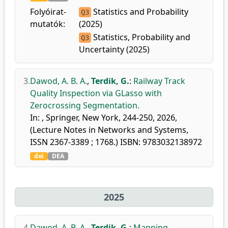
Folyóirat-
Statistics and Probability
Q3
mutatók:
(2025)
Statistics, Probability and
Q3
Uncertainty (2025)
3.
Dawod, A. B. A.
,
Terdik, G.
:
Railway Track
Quality Inspection via GLasso with
Zerocrossing Segmentation.
In: , Springer, New York, 244-250, 2026,
(Lecture Notes in Networks and Systems,
ISSN 2367-3389 ; 1768.) ISBN: 9783032138972
doi
DEA
2025
4.
Dawod, A. B. A.
,
Terdik, G.
:
Mapping