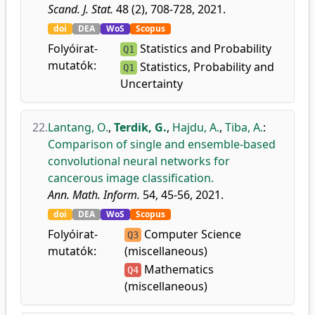
Scand. J. Stat.
48 (2), 708-728, 2021.
doi
DEA
WoS
Scopus
Folyóirat-
Statistics and Probability
Q1
mutatók:
Statistics, Probability and
Q1
Uncertainty
22.
Lantang, O.
,
Terdik, G.
,
Hajdu, A.
,
Tiba, A.
:
Comparison of single and ensemble-based
convolutional neural networks for
cancerous image classification.
Ann. Math. Inform.
54, 45-56, 2021.
doi
DEA
WoS
Scopus
Folyóirat-
Computer Science
Q3
mutatók:
(miscellaneous)
Mathematics
Q4
(miscellaneous)