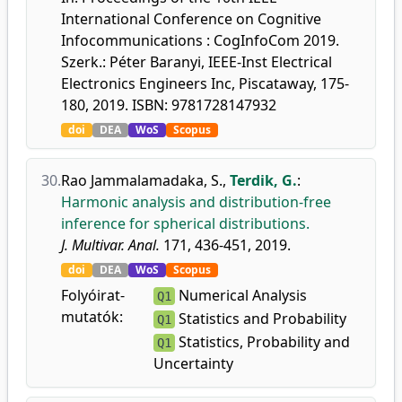
International Conference on Cognitive
Infocommunications : CogInfoCom 2019.
Szerk.: Péter Baranyi, IEEE-Inst Electrical
Electronics Engineers Inc, Piscataway, 175-
180, 2019. ISBN: 9781728147932
doi
DEA
WoS
Scopus
30.
Rao Jammalamadaka, S.
,
Terdik, G.
:
Harmonic analysis and distribution-free
inference for spherical distributions.
J. Multivar. Anal.
171, 436-451, 2019.
doi
DEA
WoS
Scopus
Folyóirat-
Numerical Analysis
Q1
mutatók:
Statistics and Probability
Q1
Statistics, Probability and
Q1
Uncertainty