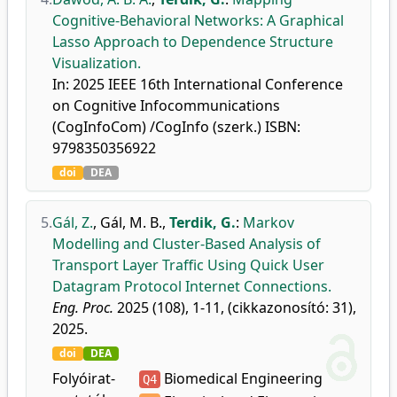
Cognitive-Behavioral Networks: A Graphical
Lasso Approach to Dependence Structure
Visualization.
In: 2025 IEEE 16th International Conference
on Cognitive Infocommunications
(CogInfoCom) /CogInfo (szerk.) ISBN:
9798350356922
doi
DEA
5.
Gál, Z.
,
Gál, M. B.
,
Terdik, G.
:
Markov
Modelling and Cluster-Based Analysis of
Transport Layer Traffic Using Quick User
Datagram Protocol Internet Connections.
Eng. Proc.
2025 (108), 1-11, (cikkazonosító: 31),
2025.
doi
DEA
Folyóirat-
Biomedical Engineering
Q4