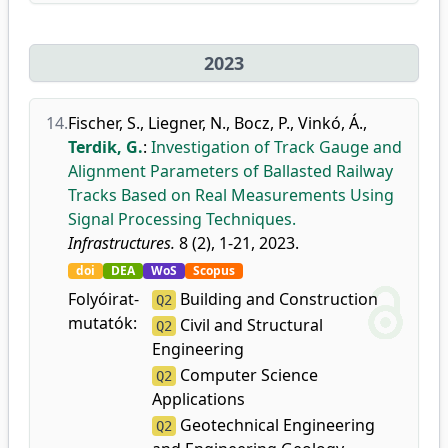
2023
14.
Fischer, S.
,
Liegner, N.
,
Bocz, P.
,
Vinkó, Á.
,
Terdik, G.
:
Investigation of Track Gauge and
Alignment Parameters of Ballasted Railway
Tracks Based on Real Measurements Using
Signal Processing Techniques.
Infrastructures.
8 (2), 1-21, 2023.
doi
DEA
WoS
Scopus
Folyóirat-
Building and Construction
Q2
mutatók:
Civil and Structural
Q2
Engineering
Computer Science
Q2
Applications
Geotechnical Engineering
Q2