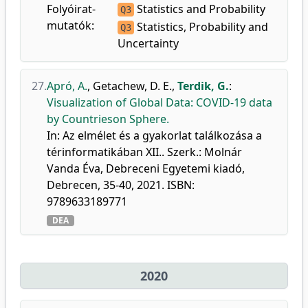
Folyóirat-
Statistics and Probability
Q3
mutatók:
Statistics, Probability and
Q3
Uncertainty
27.
Apró, A.
,
Getachew, D. E.
,
Terdik, G.
:
Visualization of Global Data: COVID-19 data
by Countrieson Sphere.
In: Az elmélet és a gyakorlat találkozása a
térinformatikában XII.. Szerk.: Molnár
Vanda Éva, Debreceni Egyetemi kiadó,
Debrecen, 35-40, 2021. ISBN:
9789633189771
DEA
2020