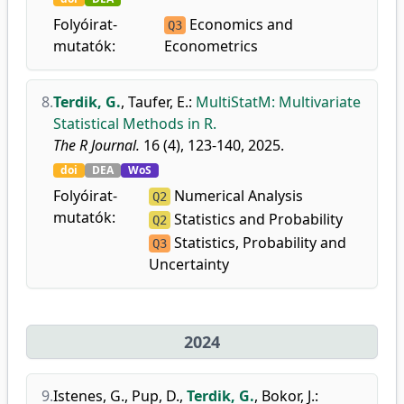
Folyóirat-
Economics and
Q3
mutatók:
Econometrics
8.
Terdik, G.
,
Taufer, E.
:
MultiStatM: Multivariate
Statistical Methods in R.
The R Journal.
16 (4), 123-140, 2025.
doi
DEA
WoS
Folyóirat-
Numerical Analysis
Q2
mutatók:
Statistics and Probability
Q2
Statistics, Probability and
Q3
Uncertainty
2024
9.
Istenes, G.
,
Pup, D.
,
Terdik, G.
,
Bokor, J.
: