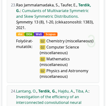
23.
Rao Jammalamadaka, S.
,
Taufer, E.
,
Terdik,
G.
:
Cumulants of Multivariate Symmetric
and Skew Symmetric Distributions.
Symmetry.
13 (8), 1-20, (cikkazonosító: 1383),
2021.
doi
DEA
WoS
Scopus
Folyóirat-
Chemistry (miscellaneous)
Q2
mutatók:
Computer Science
Q2
(miscellaneous)
Mathematics
Q2
(miscellaneous)
Physics and Astronomy
Q2
(miscellaneous)
24.
Lantang, O.
,
Terdik, G.
,
Hajdu, A.
,
Tiba, A.
:
Investigation of the efficiency of an
interconnected convolutional neural