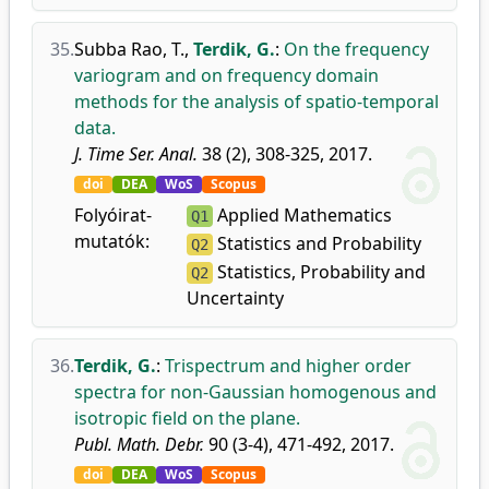
35.
Subba Rao, T.
,
Terdik, G.
:
On the frequency
variogram and on frequency domain
methods for the analysis of spatio-temporal
data.
J. Time Ser. Anal.
38 (2), 308-325, 2017.
doi
DEA
WoS
Scopus
Folyóirat-
Applied Mathematics
Q1
mutatók:
Statistics and Probability
Q2
Statistics, Probability and
Q2
Uncertainty
36.
Terdik, G.
:
Trispectrum and higher order
spectra for non-Gaussian homogenous and
isotropic field on the plane.
Publ. Math. Debr.
90 (3-4), 471-492, 2017.
doi
DEA
WoS
Scopus