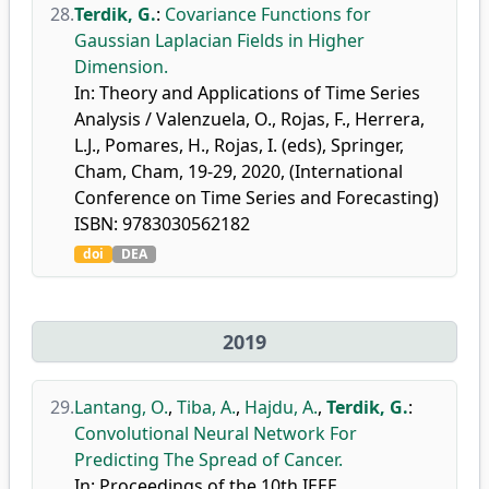
28.
Terdik, G.
:
Covariance Functions for
Gaussian Laplacian Fields in Higher
Dimension.
In: Theory and Applications of Time Series
Analysis / Valenzuela, O., Rojas, F., Herrera,
L.J., Pomares, H., Rojas, I. (eds), Springer,
Cham, Cham, 19-29, 2020, (International
Conference on Time Series and Forecasting)
ISBN: 9783030562182
doi
DEA
2019
29.
Lantang, O.
,
Tiba, A.
,
Hajdu, A.
,
Terdik, G.
:
Convolutional Neural Network For
Predicting The Spread of Cancer.
In: Proceedings of the 10th IEEE