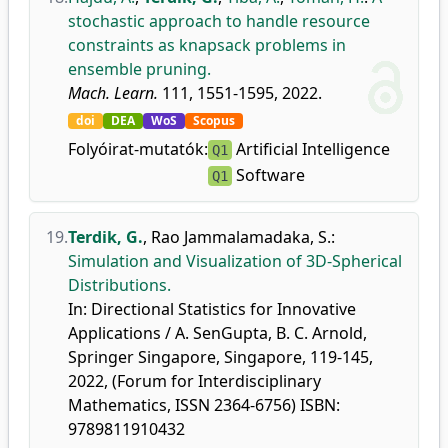
stochastic approach to handle resource
constraints as knapsack problems in
ensemble pruning.
Mach. Learn.
111, 1551-1595, 2022.
doi
DEA
WoS
Scopus
Folyóirat-mutatók:
Artificial Intelligence
Q1
Software
Q1
19.
Terdik, G.
,
Rao Jammalamadaka, S.
:
Simulation and Visualization of 3D-Spherical
Distributions.
In: Directional Statistics for Innovative
Applications / A. SenGupta, B. C. Arnold,
Springer Singapore, Singapore, 119-145,
2022, (Forum for Interdisciplinary
Mathematics, ISSN 2364-6756) ISBN:
9789811910432