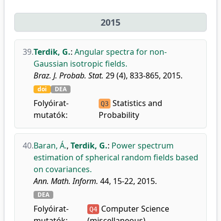
2015
39.
Terdik, G.
:
Angular spectra for non-
Gaussian isotropic fields.
Braz. J. Probab. Stat.
29 (4), 833-865, 2015.
doi
DEA
Folyóirat-
Statistics and
Q3
mutatók:
Probability
40.
Baran, Á.
,
Terdik, G.
:
Power spectrum
estimation of spherical random fields based
on covariances.
Ann. Math. Inform.
44, 15-22, 2015.
DEA
Folyóirat-
Computer Science
Q4
mutatók:
(miscellaneous)