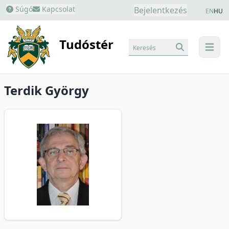
Súgó
Kapcsolat
Bejelentkezés
EN
HU
Tudóstér
Keresés
menu
Terdik György