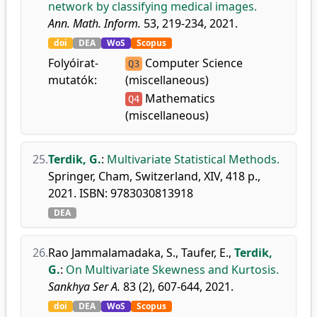
network by classifying medical images.
Ann. Math. Inform.
53, 219-234, 2021.
doi
DEA
WoS
Scopus
Folyóirat-
Computer Science
Q3
mutatók:
(miscellaneous)
Mathematics
Q4
(miscellaneous)
25.
Terdik, G.
:
Multivariate Statistical Methods.
Springer, Cham, Switzerland, XIV, 418 p.,
2021. ISBN: 9783030813918
DEA
26.
Rao Jammalamadaka, S.
,
Taufer, E.
,
Terdik,
G.
:
On Multivariate Skewness and Kurtosis.
Sankhya Ser A.
83 (2), 607-644, 2021.
doi
DEA
WoS
Scopus