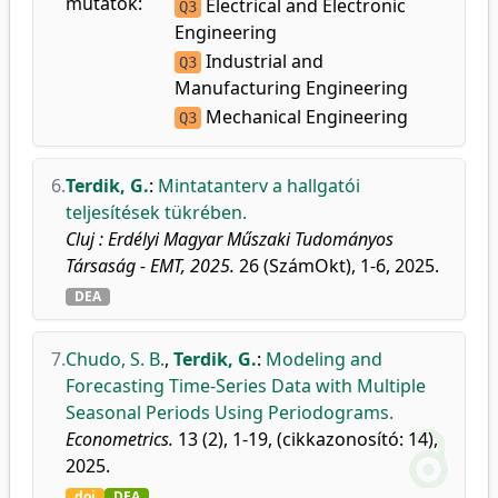
mutatók:
Electrical and Electronic
Q3
Engineering
Industrial and
Q3
Manufacturing Engineering
Mechanical Engineering
Q3
6.
Terdik, G.
:
Mintatanterv a hallgatói
teljesítések tükrében.
Cluj : Erdélyi Magyar Műszaki Tudományos
Társaság - EMT, 2025.
26 (SzámOkt), 1-6, 2025.
DEA
7.
Chudo, S. B.
,
Terdik, G.
:
Modeling and
Forecasting Time-Series Data with Multiple
Seasonal Periods Using Periodograms.
Econometrics.
13 (2), 1-19, (cikkazonosító: 14),
2025.
doi
DEA