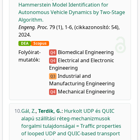
Hammerstein Model Identification for
Autonomous Vehicle Dynamics by Two-Stage
Algorithm.
Engeng. Proc.
79 (1), 1-6, (cikkazonosító: 54),
2024.
DEA
Scopus
Folyóirat-
Biomedical Engineering
Q4
mutatók:
Electrical and Electronic
Q4
Engineering
Industrial and
Q3
Manufacturing Engineering
Mechanical Engineering
Q4
10.
Gál, Z.
,
Terdik, G.
:
Hurkolt UDP és QUIC
alapú szállítási réteg-mechanizmusok
forgalmi tulajdonságai = Traffic properties
of looped UDP and QUIC-based transport