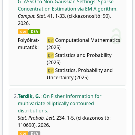
GLASSO to Non-Gaussian Settings: Sparse
Concentration Estimation via EM Algorithm.
Comput. Stat.
41, 1-33, (cikkazonosító: 90),
2026.
doi
DEA
Folyóirat-
Computational Mathematics
Q2
mutatók:
(2025)
Statistics and Probability
Q2
(2025)
Statistics, Probability and
Q2
Uncertainty (2025)
2.
Terdik, G.
:
On Fisher information for
multivariate elliptically contoured
distributions.
Stat. Probab. Lett.
234, 1-5, (cikkazonosító:
110690), 2026.
doi
DEA