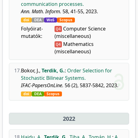
communication processes.
Ann. Math. Inform.
58, 41-55, 2023.
doi
DEA
WoS
Scopus
Folyóirat-
Computer Science
Q4
mutatók:
(miscellaneous)
Mathematics
Q4
(miscellaneous)
17.
Bokor, J.
,
Terdik, G.
:
Order Selection for
Stochastic Bilinear Systems.
IFAC-PapersOnLine.
56 (2), 5837-5842, 2023.
doi
DEA
Scopus
2022
18.
Hajdu, A.
,
Terdik, G.
,
Tiba, A.
,
Tomán, H.
:
A