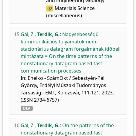
and Engineering Geology
Materials Science
Q2
(miscellaneous)
15.
Gál, Z.
,
Terdik, G.
:
Nagysebességű
kommunikációs folyamatok nem-
stacionárius datagram forgalmának időbeli
mintázata = On the time patterns of the
nonstationary datagram based fast
communication processes.
In: Enelko - SzámOkt / Sebestyén-Pál
György, Erdélyi Műszaki Tudományos
Társaság - EMT, Kolozsvár, 111-121, 2023,
(ISSN 2734-6757)
DEA
16.
Gál, Z.
,
Terdik, G.
:
On the patterns of the
nonstationary datagram based fast