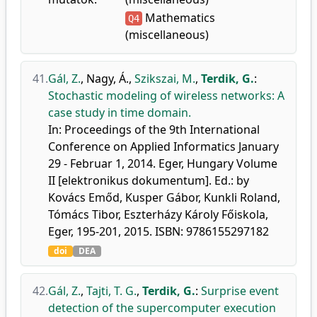
Mathematics
Q4
(miscellaneous)
41.
Gál, Z.
,
Nagy, Á.
,
Szikszai, M.
,
Terdik, G.
:
Stochastic modeling of wireless networks: A
case study in time domain.
In: Proceedings of the 9th International
Conference on Applied Informatics January
29 - Februar 1, 2014. Eger, Hungary Volume
II [elektronikus dokumentum]. Ed.: by
Kovács Emőd, Kusper Gábor, Kunkli Roland,
Tómács Tibor, Eszterházy Károly Főiskola,
Eger, 195-201, 2015. ISBN: 9786155297182
doi
DEA
42.
Gál, Z.
,
Tajti, T. G.
,
Terdik, G.
:
Surprise event
detection of the supercomputer execution