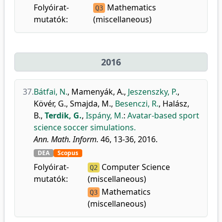
Folyóirat-
Mathematics
Q3
mutatók:
(miscellaneous)
2016
37.
Bátfai, N.
,
Mamenyák, A.
,
Jeszenszky, P.
,
Kövér, G.
,
Smajda, M.
,
Besenczi, R.
,
Halász,
B.
,
Terdik, G.
,
Ispány, M.
:
Avatar-based sport
science soccer simulations.
Ann. Math. Inform.
46, 13-36, 2016.
DEA
Scopus
Folyóirat-
Computer Science
Q2
mutatók:
(miscellaneous)
Mathematics
Q3
(miscellaneous)