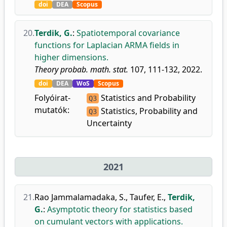
doi
DEA
Scopus
20.
Terdik, G.
:
Spatiotemporal covariance
functions for Laplacian ARMA fields in
higher dimensions.
Theory probab. math. stat.
107, 111-132, 2022.
doi
DEA
WoS
Scopus
Folyóirat-
Statistics and Probability
Q3
mutatók:
Statistics, Probability and
Q3
Uncertainty
2021
21.
Rao Jammalamadaka, S.
,
Taufer, E.
,
Terdik,
G.
:
Asymptotic theory for statistics based
on cumulant vectors with applications.