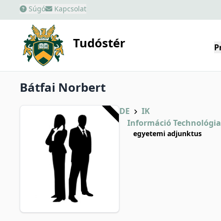
Súgó
Kapcsolat
Tudóstér
P
Bátfai Norbert
DE
IK
Információ Technológia
egyetemi adjunktus