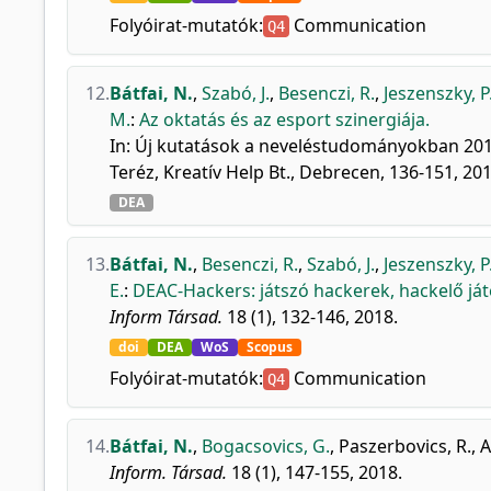
Folyóirat-mutatók:
Communication
Q4
12.
Bátfai, N.
,
Szabó, J.
,
Besenczi, R.
,
Jeszenszky, P
M.
:
Az oktatás és az esport szinergiája.
In: Új kutatások a neveléstudományokban 2017 
Teréz, Kreatív Help Bt., Debrecen, 136-151, 2
DEA
13.
Bátfai, N.
,
Besenczi, R.
,
Szabó, J.
,
Jeszenszky, P
E.
:
DEAC-Hackers: játszó hackerek, hackelő já
Inform Társad.
18 (1), 132-146, 2018.
doi
DEA
WoS
Scopus
Folyóirat-mutatók:
Communication
Q4
14.
Bátfai, N.
,
Bogacsovics, G.
,
Paszerbovics, R.
,
A
Inform. Társad.
18 (1), 147-155, 2018.