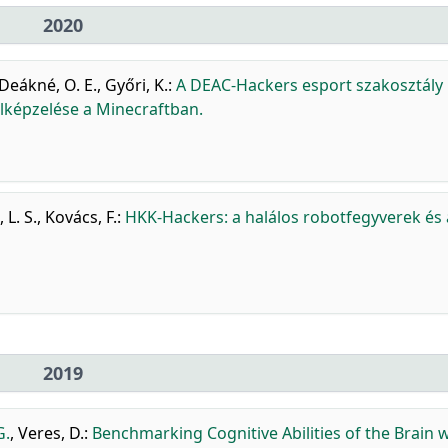
2020
Deákné, O. E.
,
Győri, K.
:
A DEAC-Hackers esport szakosztály
elképzelése a Minecraftban.
 L. S.
,
Kovács, F.
:
HKK-Hackers: a halálos robotfegyverek és 
2019
G.
,
Veres, D.
:
Benchmarking Cognitive Abilities of the Brain 