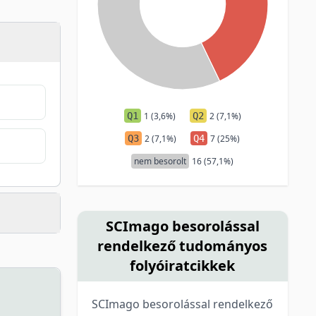
Q1
1 (3,6%)
Q2
2 (7,1%)
Q3
2 (7,1%)
Q4
7 (25%)
nem besorolt
16 (57,1%)
SCImago besorolással
rendelkező tudományos
folyóiratcikkek
SCImago besorolással rendelkező