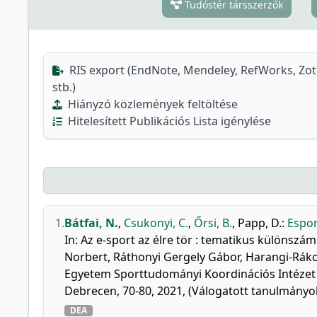
Tudóstér társszerzők
RIS export (EndNote, Mendeley, RefWorks, Zo
stb.)
Hiányzó közlemények feltöltése
Hitelesített Publikációs Lista igénylése
1.
Bátfai, N.
,
Csukonyi, C.
,
Őrsi, B.
,
Papp, D.
:
Esport
In: Az e-sport az élre tör : tematikus különszá
Norbert, Ráthonyi Gergely Gábor, Harangi-Rák
Egyetem Sporttudományi Koordinációs Intézet
Debrecen, 70-80, 2021, (Válogatott tanulmányo
DEA