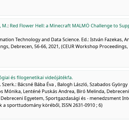
, M.
:
Red Flower Hell: a Minecraft MALMÖ Challenge to Sup
mation Technology and Data Science. Ed.: István Fazekas, A
ngs, Debrecen, 56-66, 2021, (CEUR Workshop Proceedings,
iai és filogenetikai videójátékfa.
m. Szerk.: Bácsné Bába Éva , Balogh László, Szabados György
os Mónika, Lenténé Puskás Andrea, Biró Melinda, Debreceni
 Debreceni Egyetem, Sportgazdasági és - menedzsment Int
k a sporttudomány köréből, ISSN 2631-0910 ; 6)