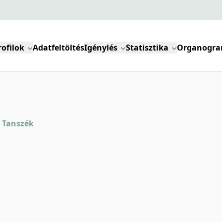
rofilok
Adatfeltöltés
Igénylés
Statisztika
Organogr
 Tanszék