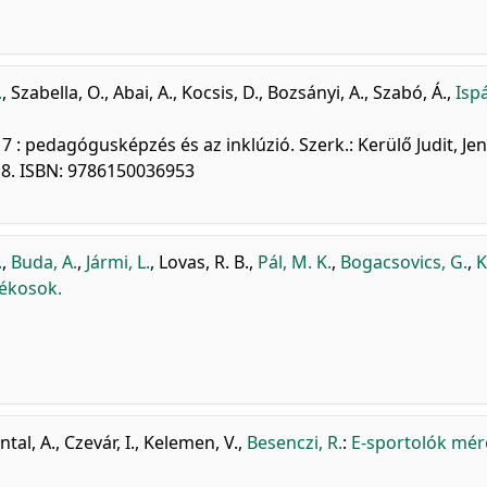
.
,
Szabella, O.
,
Abai, A.
,
Kocsis, D.
,
Bozsányi, A.
,
Szabó, Á.
,
Isp
: pedagógusképzés és az inklúzió. Szerk.: Kerülő Judit, Jen
018. ISBN: 9786150036953
.
,
Buda, A.
,
Jármi, L.
,
Lovas, R. B.
,
Pál, M. K.
,
Bogacsovics, G.
,
K
tékosok.
ntal, A.
,
Czevár, I.
,
Kelemen, V.
,
Besenczi, R.
:
E-sportolók mér