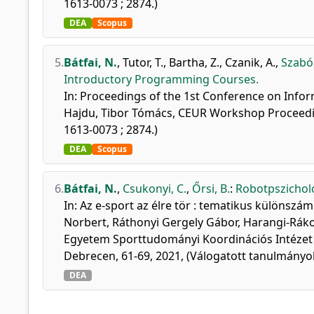
1613-0073 ; 2874.)
DEA
Scopus
5.
Bátfai, N.
,
Tutor, T.
,
Bartha, Z.
,
Czanik, A.
,
Szabó
Introductory Programming Courses.
In: Proceedings of the 1st Conference on Infor
Hajdu, Tibor Tómács, CEUR Workshop Proceedi
1613-0073 ; 2874.)
DEA
Scopus
6.
Bátfai, N.
,
Csukonyi, C.
,
Őrsi, B.
:
Robotpszichológ
In: Az e-sport az élre tör : tematikus különszá
Norbert, Ráthonyi Gergely Gábor, Harangi-Rák
Egyetem Sporttudományi Koordinációs Intézet
Debrecen, 61-69, 2021, (Válogatott tanulmányo
DEA