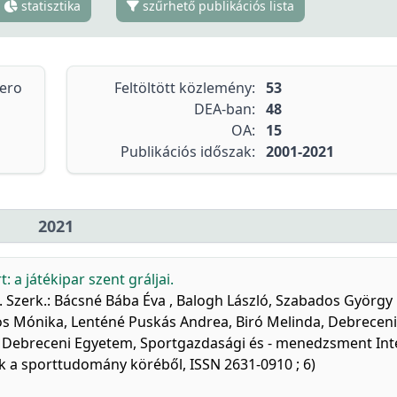
statisztika
szűrhető publikációs lista
tero
Feltöltött közlemény:
53
DEA-ban:
48
OA:
15
Publikációs időszak:
2001-2021
2021
: a játékipar szent gráljai.
m. Szerk.: Bácsné Bába Éva , Balogh László, Szabados György
os Mónika, Lenténé Puskás Andrea, Biró Melinda, Debreceni
 Debreceni Egyetem, Sportgazdasági és - menedzsment Int
k a sporttudomány köréből, ISSN 2631-0910 ; 6)