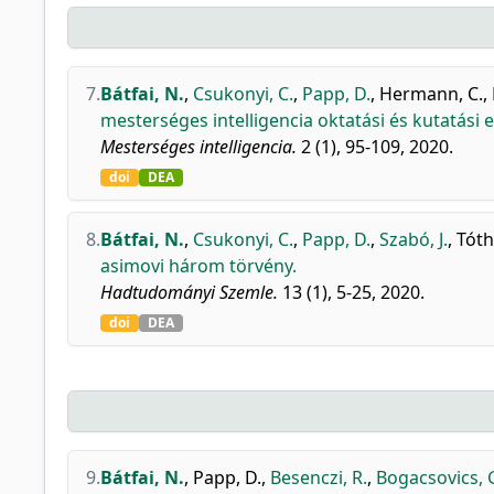
7.
Bátfai, N.
,
Csukonyi, C.
,
Papp, D.
,
Hermann, C.
,
mesterséges intelligencia oktatási és kutatási 
Mesterséges intelligencia.
2 (1), 95-109, 2020.
doi
DEA
8.
Bátfai, N.
,
Csukonyi, C.
,
Papp, D.
,
Szabó, J.
,
Tóth,
asimovi három törvény.
Hadtudományi Szemle.
13 (1), 5-25, 2020.
doi
DEA
9.
Bátfai, N.
,
Papp, D.
,
Besenczi, R.
,
Bogacsovics, 