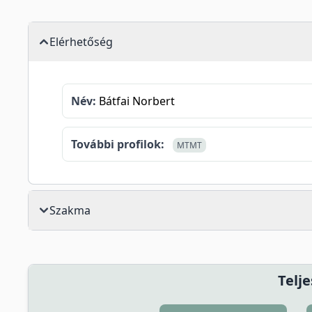
Elérhetőség
Név:
Bátfai Norbert
További profilok:
MTMT
Szakma
Telje