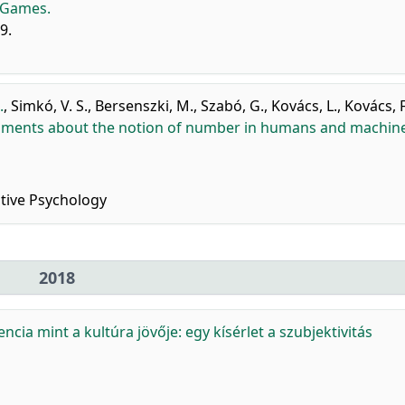
r Games.
9.
.
,
Simkó, V. S.
,
Bersenszki, M.
,
Szabó, G.
,
Kovács, L.
,
Kovács, F
riments about the notion of number in humans and machine
tive Psychology
2018
ncia mint a kultúra jövője: egy kísérlet a szubjektivitás