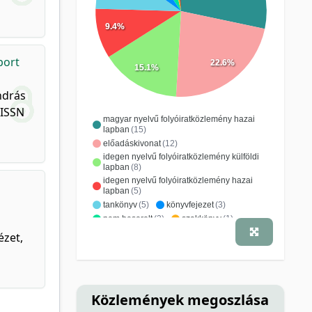
9.4%
port
22.6%
15.1%
ndrás
 ISSN
magyar nyelvű folyóiratközlemény hazai
lapban
(15)
előadáskivonat
(12)
idegen nyelvű folyóiratközlemény külföldi
lapban
(8)
idegen nyelvű folyóiratközlemény hazai
lapban
(5)
tankönyv
(5)
könyvfejezet
(3)
nem besorolt
(3)
szakkönyv
(1)
tanulmány, értekezés
(1)
ézet,
Közlemények megoszlása