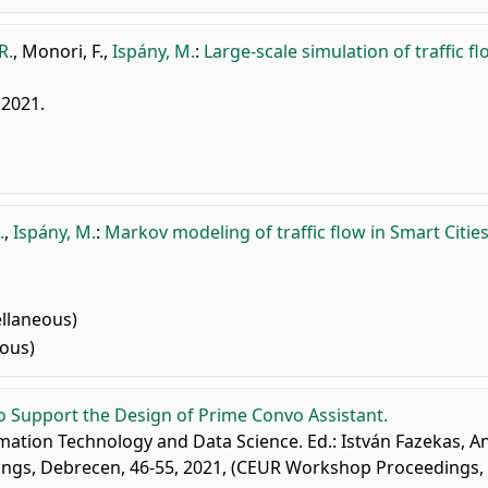
R.
,
Monori, F.
,
Ispány, M.
:
Large-scale simulation of traffic f
 2021.
.
,
Ispány, M.
:
Markov modeling of traffic flow in Smart Cities
llaneous)
ous)
o Support the Design of Prime Convo Assistant.
mation Technology and Data Science. Ed.: István Fazekas, A
ngs, Debrecen, 46-55, 2021, (CEUR Workshop Proceedings,