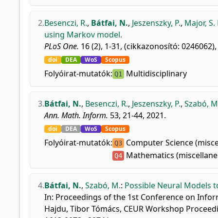
2.
Besenczi, R.
,
Bátfai, N.
,
Jeszenszky, P.
,
Major, S. 
using Markov model.
PLoS One.
16 (2), 1-31, (cikkazonosító: 0246062),
doi
DEA
WoS
Scopus
Folyóirat-mutatók:
Multidisciplinary
Q1
3.
Bátfai, N.
,
Besenczi, R.
,
Jeszenszky, P.
,
Szabó, M
Ann. Math. Inform.
53, 21-44, 2021.
doi
DEA
WoS
Scopus
Folyóirat-mutatók:
Computer Science (misce
Q3
Mathematics (miscellane
Q4
4.
Bátfai, N.
,
Szabó, M.
:
Possible Neural Models t
In: Proceedings of the 1st Conference on Infor
Hajdu, Tibor Tómács, CEUR Workshop Proceedi