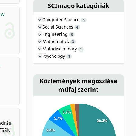
SCImago kategóriák
low
Computer Science
6
Social Sciences
4
Engineering
3
Mathematics
3
Multidisciplinary
1
Psychology
1
.
Közlemények megoszlása
műfaj szerint
5.7%
5.7%
28.3%
ndrás
 ISSN
9.4%