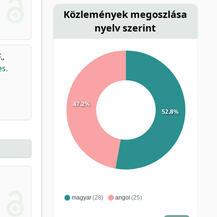
Közlemények megoszlása
nyelv szerint
.
,
s.
47.2%
52.8%
magyar
(28)
angol
(25)