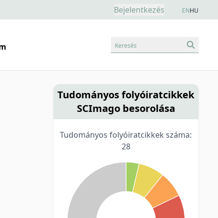
Bejelentkezés
EN
HU
Keresés
am
Tudományos folyóiratcikkek
SCImago besorolása
Tudományos folyóiratcikkek száma:
28