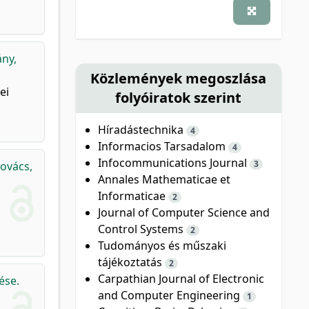
ány,
Közlemények megoszlása
ei
folyóiratok szerint
Híradástechnika
4
Informacios Tarsadalom
4
Infocommunications Journal
3
ovács,
Annales Mathematicae et
Informaticae
2
Journal of Computer Science and
Control Systems
2
Tudományos és műszaki
tájékoztatás
2
Carpathian Journal of Electronic
ése.
and Computer Engineering
1