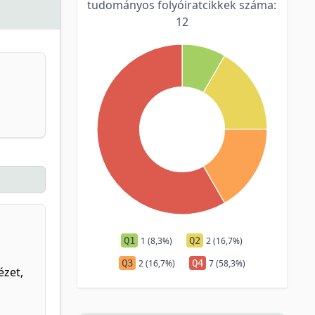
tudományos folyóiratcikkek száma:
12
Q1
1 (8,3%)
Q2
2 (16,7%)
Q3
2 (16,7%)
Q4
7 (58,3%)
ézet,