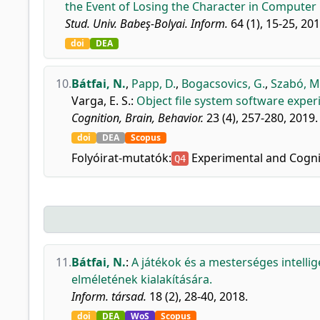
the Event of Losing the Character in Compute
Stud. Univ. Babeş-Bolyai. Inform.
64 (1), 15-25, 201
doi
DEA
10.
Bátfai, N.
,
Papp, D.
,
Bogacsovics, G.
,
Szabó, M
Varga, E. S.
:
Object file system software expe
Cognition, Brain, Behavior.
23 (4), 257-280, 2019.
doi
DEA
Scopus
Folyóirat-mutatók:
Experimental and Cogni
Q4
11.
Bátfai, N.
:
A játékok és a mesterséges intellige
elméletének kialakítására.
Inform. társad.
18 (2), 28-40, 2018.
doi
DEA
WoS
Scopus