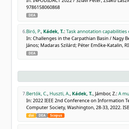
In: INFODIDACT 2022 / Szlávi Péter; Zsakó Lászl
9786158060868
DEA
6.
Biró, P.
,
Kádek, T.
:
Task annotation capabilities 
In: Challenges in the Carpathian Basin / Nagy Be
János; Madaras Szilárd; Péter Emőke-Katalin, 
DEA
7.
Bertók, C.
,
Huszti, A.
,
Kádek, T.
,
Jámbor, Z.
:
A mu
In: 2022 IEEE 2nd Conference on Information Te
Computer Society, Washington, 28-33, 2022. I
doi
DEA
Scopus