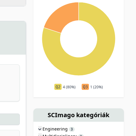
Q2
4 (80%)
Q3
1 (20%)
SCImago kategóriák
Engineering
3