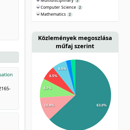
Multidisciplinary
3
Computer Science
2
Mathematics
2
Közlemények megoszlása
műfaj szerint
6.5%
uation
6.5%
2165-
8.7%
10.9%
63.0%