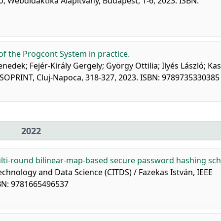
ó, Webdidaktika Alapítvány, Budapest, 1-6, 2023. ISBN:
of the Progcont System in practice.
nedek; Fejér-Király Gergely; György Ottilia; Ilyés László; Ka
RISOPRINT, Cluj-Napoca, 318-327, 2023. ISBN: 9789735330385
2022
lti-round bilinear-map-based secure password hashing sc
chnology and Data Science (CITDS) / Fazekas István, IEEE
SBN: 9781665496537