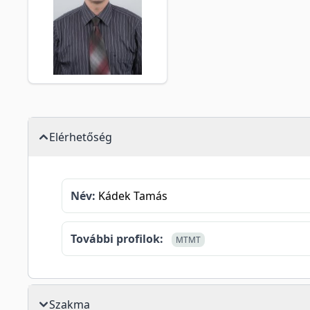
Elérhetőség
Név:
Kádek Tamás
További profilok:
MTMT
Szakma