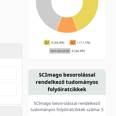
Q2
4 (44,4%)
Q3
1 (11,1%)
nem besorolt
4 (44,4%)
SCImago besorolással
rendelkező tudományos
folyóiratcikkek
SCImago besorolással rendelkező
tudományos folyóiratcikkek száma: 5