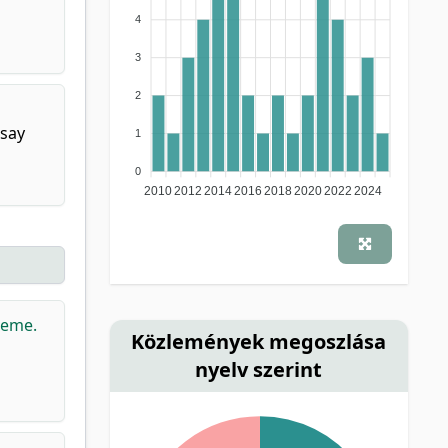
4
3
2
ssay
1
0
2010
2012
2014
2016
2018
2020
2022
2024
heme.
Közlemények megoszlása
nyelv szerint