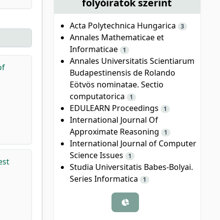
folyóiratok szerint
Acta Polytechnica Hungarica
3
Annales Mathematicae et
Informaticae
1
Annales Universitatis Scientiarum
of
Budapestinensis de Rolando
Eötvös nominatae. Sectio
computatorica
1
EDULEARN Proceedings
1
International Journal Of
Approximate Reasoning
1
International Journal of Computer
Science Issues
1
est
Studia Universitatis Babes-Bolyai.
Series Informatica
1