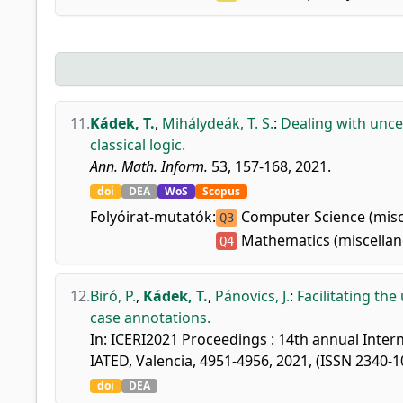
11.
Kádek, T.
,
Mihálydeák, T. S.
:
Dealing with unce
classical logic.
Ann. Math. Inform.
53, 157-168, 2021.
doi
DEA
WoS
Scopus
Folyóirat-mutatók:
Computer Science (misc
Q3
Mathematics (miscellan
Q4
12.
Biró, P.
,
Kádek, T.
,
Pánovics, J.
:
Facilitating th
case annotations.
In: ICERI2021 Proceedings : 14th annual Inter
IATED, Valencia, 4951-4956, 2021, (ISSN 2340
doi
DEA