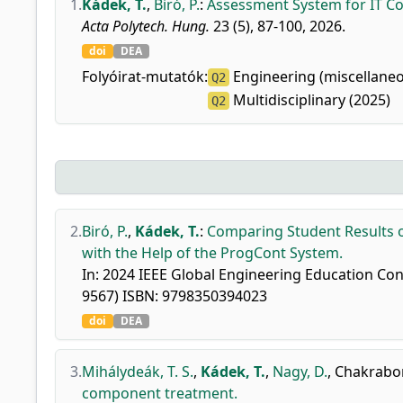
1.
Kádek, T.
,
Biró, P.
:
Assessment System for IT Co
Acta Polytech. Hung.
23 (5), 87-100, 2026.
doi
DEA
Folyóirat-mutatók:
Engineering (miscellaneo
Q2
Multidisciplinary (2025)
Q2
2.
Biró, P.
,
Kádek, T.
:
Comparing Student Results o
with the Help of the ProgCont System.
In: 2024 IEEE Global Engineering Education Con
9567) ISBN: 9798350394023
doi
DEA
3.
Mihálydeák, T. S.
,
Kádek, T.
,
Nagy, D.
,
Chakrabor
component treatment.