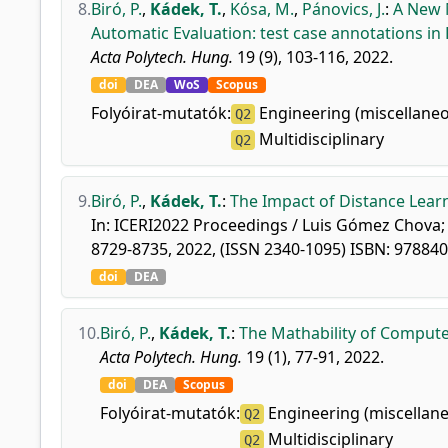
8.
Biró, P.
,
Kádek, T.
,
Kósa, M.
,
Pánovics, J.
:
A New 
Automatic Evaluation: test case annotations i
Acta Polytech. Hung.
19 (9), 103-116, 2022.
doi
DEA
WoS
Scopus
Folyóirat-mutatók:
Engineering (miscellane
Q2
Multidisciplinary
Q2
9.
Biró, P.
,
Kádek, T.
:
The Impact of Distance Lear
In: ICERI2022 Proceedings / Luis Gómez Chova; 
8729-8735, 2022, (ISSN 2340-1095) ISBN: 97884
doi
DEA
10.
Biró, P.
,
Kádek, T.
:
The Mathability of Compute
Acta Polytech. Hung.
19 (1), 77-91, 2022.
doi
DEA
Scopus
Folyóirat-mutatók:
Engineering (miscellan
Q2
Multidisciplinary
Q2