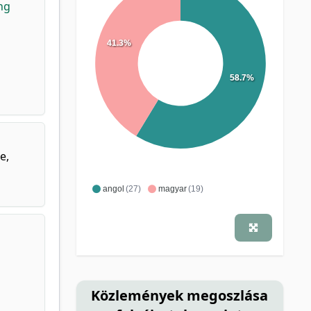
ng
41.3%
58.7%
e,
angol
(27)
magyar
(19)
Közlemények megoszlása