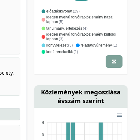
előadáskivonat
(29)
idegen nyelvű folyóiratközlemény hazai
lapban
(5)
tanulmány, értekezés
(4)
idegen nyelvű folyóiratközlemény külföldi
lapban
(3)
könyvfejezet
(3)
feladatgyűjtemény
(1)
konferenciacikk
(1)
ciety,
Közlemények megoszlása
évszám szerint
6
5