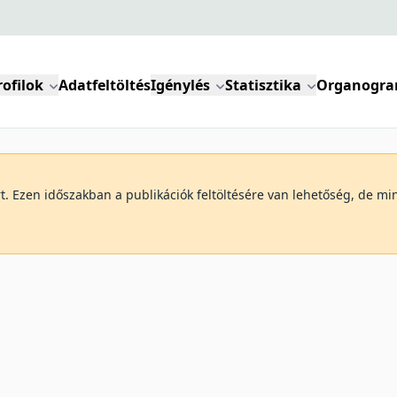
rofilok
Adatfeltöltés
Igénylés
Statisztika
Organogr
art. Ezen időszakban a publikációk feltöltésére van lehetőség, de 