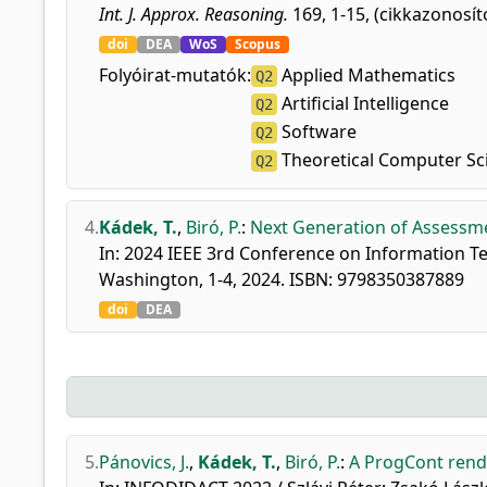
Int. J. Approx. Reasoning.
169, 1-15, (cikkazonosít
doi
DEA
WoS
Scopus
Folyóirat-mutatók:
Applied Mathematics
Q2
Artificial Intelligence
Q2
Software
Q2
Theoretical Computer Sc
Q2
4.
Kádek, T.
,
Biró, P.
:
Next Generation of Assessme
In: 2024 IEEE 3rd Conference on Information Te
Washington, 1-4, 2024. ISBN: 9798350387889
doi
DEA
5.
Pánovics, J.
,
Kádek, T.
,
Biró, P.
:
A ProgCont rends