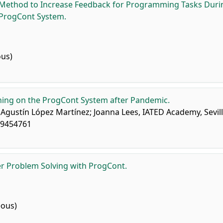
Method to Increase Feedback for Programming Tasks Duri
n ProgCont System.
ous)
ning on the ProgCont System after Pandemic.
Agustín López Martínez; Joanna Lees, IATED Academy, Sevill
09454761
r Problem Solving with ProgCont.
eous)