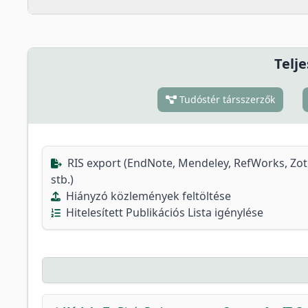
Telje
Tudóstér társszerzők
RIS export (EndNote, Mendeley, RefWorks, Zo
stb.)
Hiányzó közlemények feltöltése
Hitelesített Publikációs Lista igénylése