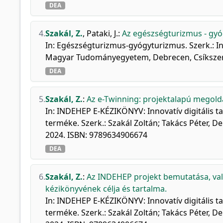
DEA
4.
Szakál, Z.
,
Pataki, J.
:
Az egészségturizmus - gyó
In: Egészségturizmus-gyógyturizmus. Szerk.: In
Magyar Tudományegyetem, Debrecen, Csíkszere
DEA
5.
Szakál, Z.
:
Az e-Twinning: projektalapú megol
In: INDEHEP E-KÉZIKÖNYV: Innovatív digitális 
terméke. Szerk.: Szakál Zoltán; Takács Péter,
2024. ISBN: 9789634906674
DEA
6.
Szakál, Z.
:
Az INDEHEP projekt bemutatása, vala
kézikönyvének célja és tartalma.
In: INDEHEP E-KÉZIKÖNYV: Innovatív digitális 
terméke. Szerk.: Szakál Zoltán; Takács Péter, 