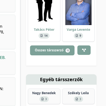
um
Takács Péter
Varga Levente
78,
14
9
Összes társszerző
12
EB.
Egyéb társszerzők
N:
Nagy Benedek
Székely Leila
3
3