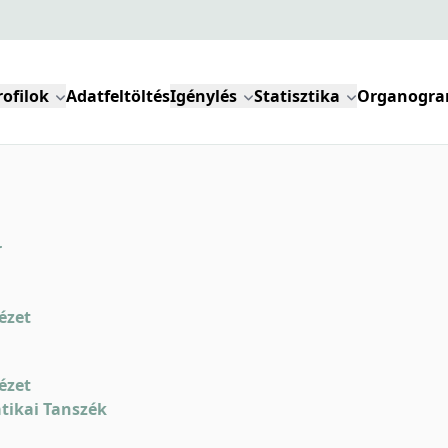
rofilok
Adatfeltöltés
Igénylés
Statisztika
Organogr
r
ézet
ézet
tikai Tanszék