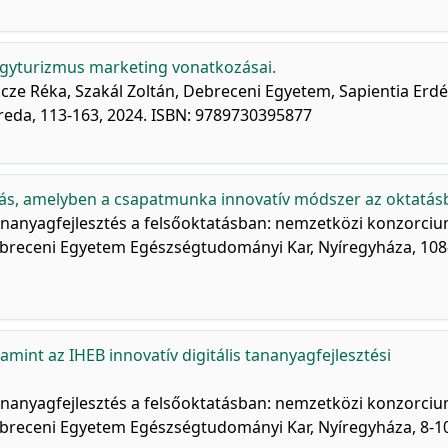
gyturizmus marketing vonatkozásai.
cze Réka, Szakál Zoltán, Debreceni Egyetem, Sapientia Erdé
da, 113-163, 2024. ISBN: 9789730395877
dás, amelyben a csapatmunka innovatív módszer az oktatás
tananyagfejlesztés a felsőoktatásban: nemzetközi konzorci
 Debreceni Egyetem Egészségtudományi Kar, Nyíregyháza, 108
mint az IHEB innovatív digitális tananyagfejlesztési
tananyagfejlesztés a felsőoktatásban: nemzetközi konzorci
Debreceni Egyetem Egészségtudományi Kar, Nyíregyháza, 8-1