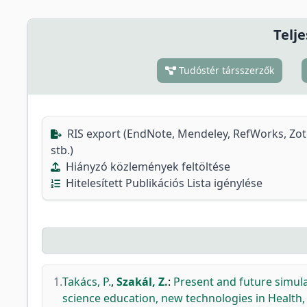
Telje
Tudóstér társszerzők
RIS export (EndNote, Mendeley, RefWorks, Zo
stb.)
Hiányzó közlemények feltöltése
Hitelesített Publikációs Lista igénylése
1.
Takács, P.
,
Szakál, Z.
:
Present and future simulat
science education, new technologies in Health, 