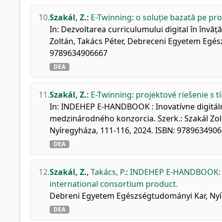
10.
Szakál, Z.
:
E-Twinning: o soluție bazată pe pr
In: Dezvoltarea curriculumului digital în înv
Zoltán, Takács Péter, Debreceni Egyetem Egés
9789634906667
DEA
11.
Szakál, Z.
:
E-Twinning: projektové riešenie s 
In: INDEHEP E-HANDBOOK : Inovatívne digitál
medzinárodného konzorcia. Szerk.: Szakál Zo
Nyíregyháza, 111-116, 2024. ISBN: 978963490
DEA
12.
Szakál, Z.
,
Takács, P.
:
INDEHEP E-HANDBOOK: In
international consortium product.
Debreni Egyetem Egészségtudományi Kar, Nyír
DEA