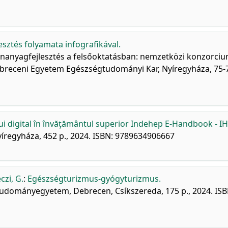
esztés folyamata infografikával.
tananyagfejlesztés a felsőoktatásban: nemzetközi konzorci
Debreceni Egyetem Egészségtudományi Kar, Nyíregyháza, 75-
i digital în învățământul superior Indehep E-Handbook - IH
regyháza, 452 p., 2024. ISBN: 9789634906667
zi, G.
:
Egészségturizmus-gyógyturizmus.
Tudományegyetem, Debrecen, Csíkszereda, 175 p., 2024. ISB