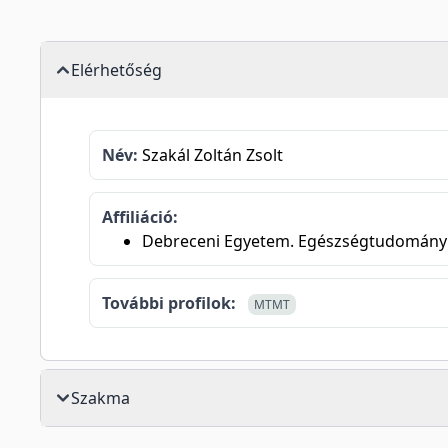
Elérhetőség
Név:
Szakál Zoltán Zsolt
Affiliáció:
Debreceni Egyetem. Egészségtudományi K
További profilok:
MTMT
Szakma