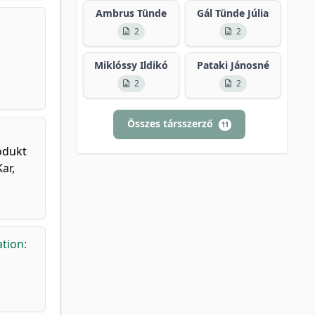
Ambrus Tünde
Gál Tünde Júlia
2
2
Miklóssy Ildikó
Pataki Jánosné
2
2
Összes társszerző
11
odukt
ar,
tion: