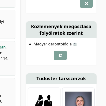
lyi
Közlemények megoszlása
folyóiratok szerint
Magyar gerontológia
2
ban.
um
-114,
Tudóstér társszerzők
um
0,