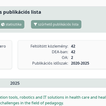
s publikációs lista
statisztika
szűrhető publikációs lista
tero
Feltöltött közlemény:
42
DEA-ban:
42
OA:
2
Publikációs időszak:
2020-2025
2025
ion tools, robotics and IT solutions in health care and hea
challenges in the field of pedagogy.