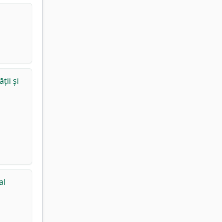
ții și
al
l