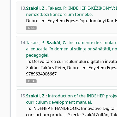
13.
Szakál, Z.
,
Takács, P.
:
INDEHEP E-KÉZIKÖNYV: In
nemzetközi konzorcium terméke.
Debreceni Egyetem Egészségtudományi Kar, Ny
DEA
14.
Takács, P.
,
Szakál, Z.
:
Instrumente de simulare p
al educației în domeniul științelor sănătății, 
pedagogiei.
In: Dezvoltarea curriculumului digital în înv
Zoltán, Takács Péter, Debreceni Egyetem Egés
9789634906667
DEA
15.
Szakál, Z.
:
Introduction of the INDEHEP projec
curriculum development manual.
In: INDEHEP E-HANDBOOK: Innovative Digital 
consortium product. Szerk.: Szakál Zoltán; T