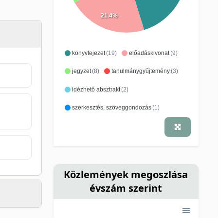
21.4%
könyvfejezet
(19)
előadáskivonat
(9)
jegyzet
(8)
tanulmánygyűjtemény
(3)
idézhető absztrakt
(2)
szerkesztés, szöveggondozás
(1)
Közlemények megoszlása
évszám szerint