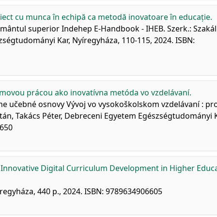
oiect cu munca în echipă ca metodă inovatoare în educație.
ățământul superior Indehep E-Handbook - IHEB. Szerk.: Szakál
zségtudományi Kar, Nyíregyháza, 110-115, 2024. ISBN:
tímovou prácou ako inovatívna metóda vo vzdelávaní.
ne učebné osnovy Vývoj vo vysokoškolskom vzdelávaní : pr
ltán, Takács Péter, Debreceni Egyetem Egészségtudományi K
6650
novative Digital Curriculum Development in Higher Educa
egyháza, 440 p., 2024. ISBN: 9789634906605