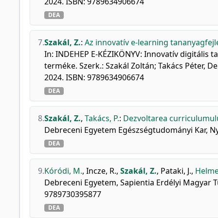
2024. ISBN: 9789634906674
DEA
7.
Szakál, Z.
:
Az innovatív e-learning tananyagfejl
In: INDEHEP E-KÉZIKÖNYV: Innovatív digitális 
terméke. Szerk.: Szakál Zoltán; Takács Péter, 
2024. ISBN: 9789634906674
DEA
8.
Szakál, Z.
,
Takács, P.
:
Dezvoltarea curriculumulu
Debreceni Egyetem Egészségtudományi Kar, Nyí
DEA
9.
Kóródi, M.
,
Incze, R.
,
Szakál, Z.
,
Pataki, J.
,
Helmec
Debreceni Egyetem, Sapientia Erdélyi Magyar 
9789730395877
DEA