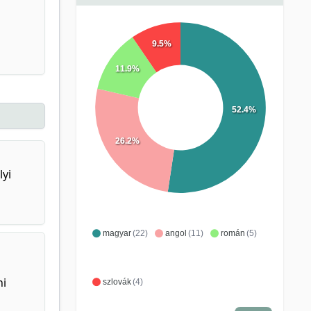
9.5%
11.9%
52.4%
26.2%
lyi
magyar
(22)
angol
(11)
román
(5)
ni
szlovák
(4)