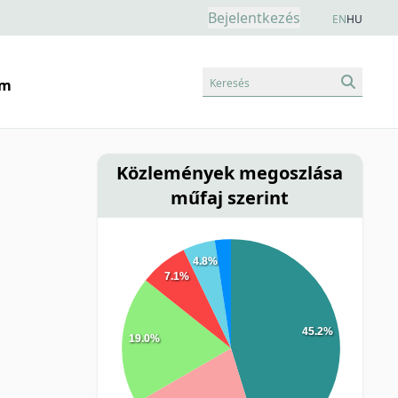
Bejelentkezés
EN
HU
Keresés
am
Közlemények megoszlása
műfaj szerint
4.8%
7.1%
45.2%
19.0%