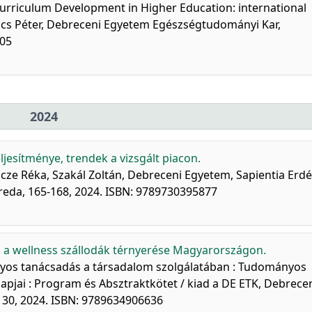
urriculum Development in Higher Education: international
kács Péter, Debreceni Egyetem Egészségtudományi Kar,
605
2024
eljesítménye, trendek a vizsgált piacon.
cze Réka, Szakál Zoltán, Debreceni Egyetem, Sapientia Erdé
da, 165-168, 2024. ISBN: 9789730395877
 a wellness szállodák térnyerése Magyarországon.
os tanácsadás a társadalom szolgálatában : Tudományos
lapjai : Program és Absztraktkötet / kiad a DE ETK, Debrece
30, 2024. ISBN: 9789634906636