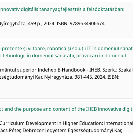
novatív digitális tananyagfejlesztés a felsőoktatásban:
íregyháza, 459 p., 2024. ISBN: 9789634906674
rezente și viitoare, robotică și soluții IT în domeniul sănătă
noi tehnologii în domeniul sănătății, provocări în domeniul
ățământul superior Indehep E-Handbook - IHEB. Szerk.: Szakál
zségtudományi Kar, Nyíregyháza, 381-445, 2024. ISBN:
t and the purpose and content of the IHEB innovative digit
Curriculum Development in Higher Education: internationa
akács Péter, Debreceni egyetem Egészségtudományi Kar,