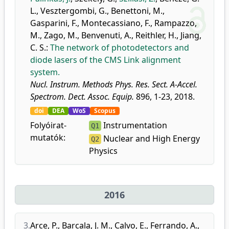
L.
,
Vesztergombi, G.
,
Benettoni, M.
,
Gasparini, F.
,
Montecassiano, F.
,
Rampazzo,
M.
,
Zago, M.
,
Benvenuti, A.
,
Reithler, H.
,
Jiang,
C. S.
:
The network of photodetectors and
diode lasers of the CMS Link alignment
system.
Nucl. Instrum. Methods Phys. Res. Sect. A-Accel.
Spectrom. Dect. Assoc. Equip.
896, 1-23, 2018.
doi
DEA
WoS
Scopus
Folyóirat-
Instrumentation
Q1
mutatók:
Nuclear and High Energy
Q2
Physics
2016
3.
Arce, P.
,
Barcala, J. M.
,
Calvo, E.
,
Ferrando, A.
,