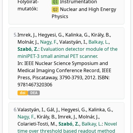
Folyóirat-
Instrumentation
Q1
mutatók:
Nuclear and High Energy
Q2
Physics
5.
Imrek, J.
,
Hegyesi, G.
,
Kalinka, G.
,
Király, B.
,
Molnár, J.
,
Nagy, F.
,
Valastyán, I.
,
Balkay, L.
,
Szabó, Z.
:
Evaluation detector module of the
miniPET-3 small animal PET scanner.
In: IEEE Nuclear Science Symposium and
Medical Imaging Conference Record, IEEE
Press, Piscataway, 3790-3793, 2012. ISBN:
9781467320306
doi
DEA
6.
Valastyán, I.
,
Gál, J.
,
Hegyesi, G.
,
Kalinka, G.
,
Nagy, F.
,
Király, B.
,
Imrek, J.
,
Molnár, J.
,
Colarieti-Tosti, M.
,
Szabó, Z.
,
Balkay, L.
:
Novel
time over threshold based readout method