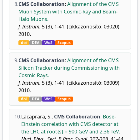
8.
CMS Collaboration
:
Alignment of the CMS
Muon System with Cosmic-Ray and Beam-
Halo Muons.
J. Instrum.
5 (3), 1-41, (cikkazonosító: 03020),
2010.
doi
DEA
WoS
Scopus
9.
CMS Collaboration
:
Alignment of the CMS
Silicon Tracker during Commissioning with
Cosmic Rays.
J. Instrum.
5 (3), 1-41, (cikkazonosító: 03009),
2010.
doi
DEA
WoS
Scopus
10.
Lacaprara, S.
,
CMS Collaboration
:
Bose-
Einstein correlation with CMS detector at
the LHC at root{s} = 900 GeV and 2.36 TeV.
Nucl. Phys., Sect. B Proc. Suppl.
207-208, 41-44,