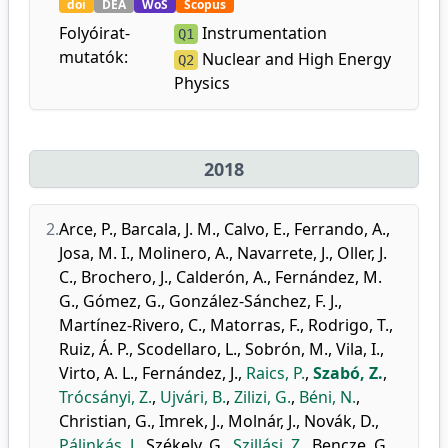
doi
DEA
WoS
Scopus
Folyóirat-
Instrumentation
Q1
mutatók:
Nuclear and High Energy
Q2
Physics
2018
2.
Arce, P.
,
Barcala, J. M.
,
Calvo, E.
,
Ferrando, A.
,
Josa, M. I.
,
Molinero, A.
,
Navarrete, J.
,
Oller, J.
C.
,
Brochero, J.
,
Calderón, A.
,
Fernández, M.
G.
,
Gómez, G.
,
González-Sánchez, F. J.
,
Martínez-Rivero, C.
,
Matorras, F.
,
Rodrigo, T.
,
Ruiz, Á. P.
,
Scodellaro, L.
,
Sobrón, M.
,
Vila, I.
,
Virto, A. L.
,
Fernández, J.
,
Raics, P.
,
Szabó, Z.
,
Trócsányi, Z.
,
Ujvári, B.
,
Zilizi, G.
,
Béni, N.
,
Christian, G.
,
Imrek, J.
,
Molnár, J.
,
Novák, D.
,
Pálinkás, J.
,
Székely, G.
,
Szillási, Z.
,
Bencze, G.