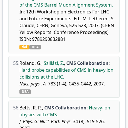
of the CMS Barrel Muon Alignment System.
In: 12th Workshop on Electronics For LHC
and Future Experiments. Ed.: M. Letheren, S.
Claude, CERN, Geneva, 525-528, 2007, (CERN
Yellow Reports: Conference Proceedings)
ISBN: 9789290832881
doi
DEA
55.
Roland, G.
,
Szillási, Z.
,
CMS Collaboration
:
Hard probe capabilities of CMS in heavy ion
collisions at the LHC.
Nucl. phys., A.
783 (1-4), C435-C442, 2007.
DEA
56.
Betts, R. R.
,
CMS Collaboration
:
Heavy-ion
physics with CMS.
J. Phys. G: Nucl. Part. Phys.
34 (8), 519-526,