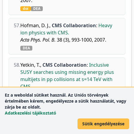
2007.
doi
DEA
57.
Hofman, D. J.
,
CMS Collaboration
:
Heavy
ion physics with CMS.
Acta Phys. Pol. B.
38 (3), 993-1000, 2007.
DEA
58.
Yetkin, T.
,
CMS Collaboration
:
Inclusive
SUSY searches using missing energy plus
multijets in pp collisions at s=14 TeV with
CMS.
Acta phys. Pol., B.
38 (2), 661-669, 2007.
Ez a weboldal sütiket használ. Az Uniós törvények
értelmében kérem, engedélyezze a sütik használatát, vagy
DEA
zárja be az oldalt.
Adatkezelési tájékoztató
59.
D'Enterria, D.
,
CMS Collaboration
:
Low-x
Sütik engedélyezése
QCD with CMS at the LHC.
Eur. Phys. J. C.
49, 155-162, 2007.