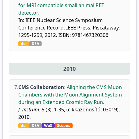
for MRI compatible small animal PET
detector.
In: IEEE Nuclear Science Symposium
Conference Record, IEEE Press, Piscataway,
1295-1299, 2012. ISBN: 9781467320306
doi
DEA
2010
7.
CMS Collaboration
:
Aligning the CMS Muon
Chambers with the Muon Alignment System
during an Extended Cosmic Ray Run.
J. Instrum.
5 (3), 1-35, (cikkazonosító: 03019),
2010.
doi
DEA
WoS
Scopus