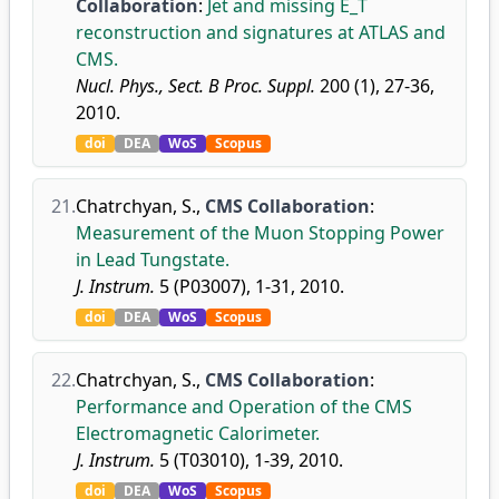
Collaboration
:
Jet and missing E_T
reconstruction and signatures at ATLAS and
CMS.
Nucl. Phys., Sect. B Proc. Suppl.
200 (1), 27-36,
2010.
doi
DEA
WoS
Scopus
21.
Chatrchyan, S.
,
CMS Collaboration
:
Measurement of the Muon Stopping Power
in Lead Tungstate.
J. Instrum.
5 (P03007), 1-31, 2010.
doi
DEA
WoS
Scopus
22.
Chatrchyan, S.
,
CMS Collaboration
:
Performance and Operation of the CMS
Electromagnetic Calorimeter.
J. Instrum.
5 (T03010), 1-39, 2010.
doi
DEA
WoS
Scopus