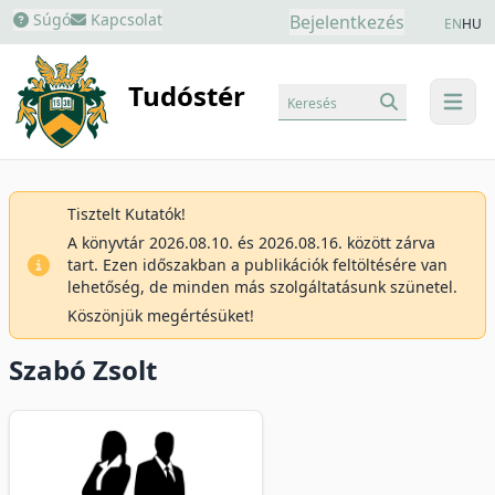
Súgó
Kapcsolat
Bejelentkezés
EN
HU
Tudóstér
Keresés
menu
Tisztelt Kutatók!
A könyvtár 2026.08.10. és 2026.08.16. között zárva
tart. Ezen időszakban a publikációk feltöltésére van
lehetőség, de minden más szolgáltatásunk szünetel.
Köszönjük megértésüket!
Szabó Zsolt