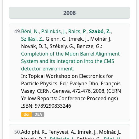
2008
49.
Béni, N.
,
Pálinkás, J.
,
Raics, P.
,
Szabó, Z.
,
Szillási, Z.
,
Glenn, C.
,
Imrek, J.
,
Molnár, J.
,
Novák, D. I.
,
Székely, G.
,
Bencze, G.
:
Completion of the Muon Barrel Alignment
System and its integration into the CMS
detector environment.
In: Topical Workshop on Electronics for
Particle Physics. Ed.: Evelyne Dho, François
Vasey, CERN, Geneva, 472-476, 2008, (CERN
Yellow Reports: Conference Proceedings)
ISBN: 9789290833246
doi
DEA
50.
Adolphi, R.
,
Fenyvesi, A.
,
Imrek, J.
,
Molnár, J.
,