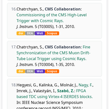
16.
Chatrchyan, S.
,
CMS Collaboration
:
Commissioning of the CMS High-Level
Trigger with Cosmic Rays.
J. Instrum.
5 (T03005), 1-31, 2010.
doi
DEA
WoS
Scopus
17.
Chatrchyan, S.
,
CMS Collaboration
:
Fine
Synchronization of the CMS Muon Drift-
Tube Local Trigger using Cosmic Rays.
J. Instrum.
5 (T03004), 1-35, 2010.
doi
DEA
WoS
Scopus
18.
Hegyesi, G.
,
Kalinka, G.
,
Molnár, J.
,
Nagy, F.
,
Imrek, J.
,
Valastyán, I.
,
Szabó, Z.
:
FPGA
based TDC using Virtex-4 ISERDES blocks.
In: IEEE Nuclear Science Symposium
conference record (NSS/MIC), 2010 :