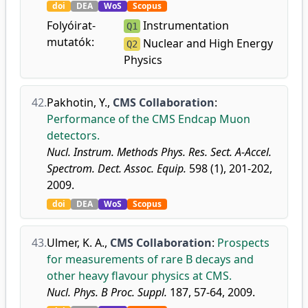
doi
DEA
WoS
Scopus
Folyóirat-
Instrumentation
Q1
mutatók:
Nuclear and High Energy
Q2
Physics
42.
Pakhotin, Y.
,
CMS Collaboration
:
Performance of the CMS Endcap Muon
detectors.
Nucl. Instrum. Methods Phys. Res. Sect. A-Accel.
Spectrom. Dect. Assoc. Equip.
598 (1), 201-202,
2009.
doi
DEA
WoS
Scopus
43.
Ulmer, K. A.
,
CMS Collaboration
:
Prospects
for measurements of rare B decays and
other heavy flavour physics at CMS.
Nucl. Phys. B Proc. Suppl.
187, 57-64, 2009.