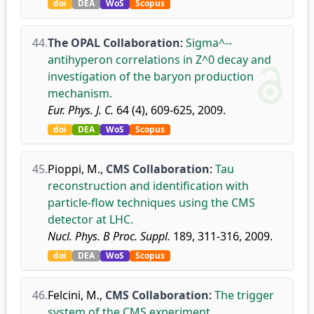
doi
DEA
WoS
Scopus
44.
The OPAL Collaboration
:
Sigma^--
antihyperon correlations in Z^0 decay and
investigation of the baryon production
mechanism.
Eur. Phys. J. C.
64 (4), 609-625, 2009.
doi
DEA
WoS
Scopus
45.
Pioppi, M.
,
CMS Collaboration
:
Tau
reconstruction and identification with
particle-flow techniques using the CMS
detector at LHC.
Nucl. Phys. B Proc. Suppl.
189, 311-316, 2009.
doi
DEA
WoS
Scopus
46.
Felcini, M.
,
CMS Collaboration
:
The trigger
system of the CMS experiment.