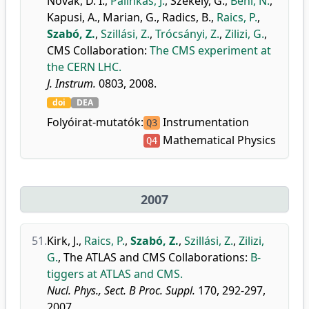
Novák, D. I.
,
Pálinkás, J.
,
Székely, G.
,
Béni, N.
,
Kapusi, A.
,
Marian, G.
,
Radics, B.
,
Raics, P.
,
Szabó, Z.
,
Szillási, Z.
,
Trócsányi, Z.
,
Zilizi, G.
,
CMS Collaboration
:
The CMS experiment at
the CERN LHC.
J. Instrum.
0803, 2008.
doi
DEA
Folyóirat-mutatók:
Instrumentation
Q3
Mathematical Physics
Q4
2007
51.
Kirk, J.
,
Raics, P.
,
Szabó, Z.
,
Szillási, Z.
,
Zilizi,
G.
,
The ATLAS and CMS Collaborations
:
B-
tiggers at ATLAS and CMS.
Nucl. Phys., Sect. B Proc. Suppl.
170, 292-297,
2007.