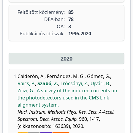
Feltöltött közlemény:
85
DEA-ban:
78
OA:
3
Publikációs időszak:
1996-2020
2020
1.
Calderón, A.
,
Fernández, M. G.
,
Gómez, G.
,
Raics, P.
,
Szabó, Z.
,
Trócsányi, Z.
,
Ujvári, B.
,
Zilizi, G.
:
A survey of the induced currents on
the photodetectors used in the CMS Link
alignment system.
Nucl. Instrum. Methods Phys. Res. Sect. A-Accel.
Spectrom. Dect. Assoc. Equip.
960, 1-17,
(cikkazonosító: 163639), 2020.