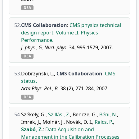
DEA
52.
CMS Collaboration
:
CMS physics technical
design report, Volume II: Physics
Performance.
J. phys., G, Nucl. phys.
34, 995-1579, 2007.
DEA
53.
Dobrzynski, L.
,
CMS Collaboration
:
CMS
status.
Acta Phys. Pol., B.
38 (2), 271-284, 2007.
DEA
54.
Székely, G.
,
Szillási, Z.
,
Bencze, G.
,
Béni, N.
,
Imrek, J.
,
Molnár, J.
,
Novák, D. I.
,
Raics, P.
,
Szabó, Z.
:
Data Acquisition and
Management in the Calibration Processes