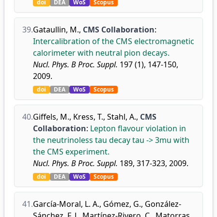
doi
DEA
WoS
Scopus
39.
Gataullin, M.
,
CMS Collaboration
:
Intercalibration of the CMS electromagnetic
calorimeter with neutral pion decays.
Nucl. Phys. B Proc. Suppl.
197 (1), 147-150,
2009.
doi
DEA
WoS
Scopus
40.
Giffels, M.
,
Kress, T.
,
Stahl, A.
,
CMS
Collaboration
:
Lepton flavour violation in
the neutrinoless tau decay tau -> 3mu with
the CMS experiment.
Nucl. Phys. B Proc. Suppl.
189, 317-323, 2009.
doi
DEA
WoS
Scopus
41.
García-Moral, L. A.
,
Gómez, G.
,
González-
Sánchez, F. J.
,
Martínez-Rivero, C.
,
Matorras,