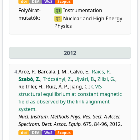
doi
DEA
WoS
Scopus
Folyóirat-
Instrumentation
Q1
mutatók:
Nuclear and High Energy
Q2
Physics
2012
4.
Arce, P.
,
Barcala, J. M.
,
Calvo, E.
,
Raics, P.
,
Szabó, Z.
,
Trócsányi, Z.
,
Ujvári, B.
,
Zilizi, G.
,
Reithler, H.
,
Ruiz, Á. P.
,
Jiang, C.
:
CMS
structural equilibrium at constant magnetic
field as observed by the link alignment
system.
Nucl. Instrum. Methods Phys. Res. Sect. A-Accel.
Spectrom. Dect. Assoc. Equip.
675, 84-96, 2012.
doi
DEA
WoS
Scopus