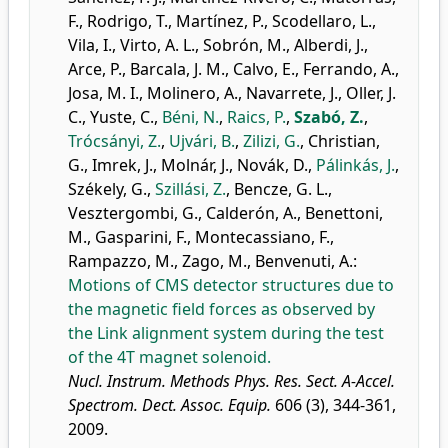
F.
,
Rodrigo, T.
,
Martínez, P.
,
Scodellaro, L.
,
Vila, I.
,
Virto, A. L.
,
Sobrón, M.
,
Alberdi, J.
,
Arce, P.
,
Barcala, J. M.
,
Calvo, E.
,
Ferrando, A.
,
Josa, M. I.
,
Molinero, A.
,
Navarrete, J.
,
Oller, J.
C.
,
Yuste, C.
,
Béni, N.
,
Raics, P.
,
Szabó, Z.
,
Trócsányi, Z.
,
Ujvári, B.
,
Zilizi, G.
,
Christian,
G.
,
Imrek, J.
,
Molnár, J.
,
Novák, D.
,
Pálinkás, J.
,
Székely, G.
,
Szillási, Z.
,
Bencze, G. L.
,
Vesztergombi, G.
,
Calderón, A.
,
Benettoni,
M.
,
Gasparini, F.
,
Montecassiano, F.
,
Rampazzo, M.
,
Zago, M.
,
Benvenuti, A.
:
Motions of CMS detector structures due to
the magnetic field forces as observed by
the Link alignment system during the test
of the 4T magnet solenoid.
Nucl. Instrum. Methods Phys. Res. Sect. A-Accel.
Spectrom. Dect. Assoc. Equip.
606 (3), 344-361,
2009.