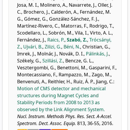
Josa, M. I.
,
Molinero, A.
,
Navarrete, J.
,
Oller, J.
C.
,
Brochero, J.
,
Calderón, A.
,
Fernández, M.
G.
,
Gómez, G.
,
González-Sánchez, F. J.
,
Martínez-Rivero, C.
,
Matorras, F.
,
Rodrigo, T.
,
Scodellaro, L.
,
Sobrón, M.
,
Vila, I.
,
Virto, A. L.
,
Fernández, J.
,
Raics, P.
,
Szabó, Z.
,
Trócsányi,
Z.
,
Ujvári, B.
,
Zilizi, G.
,
Béni, N.
,
Christian, G.
,
Imrek, J.
,
Molnár, J.
,
Novák, D. I.
,
Pálinkás, J.
,
Székely, G.
,
Szillási, Z.
,
Bencze, G. L.
,
Vesztergombi, G.
,
Benettoni, M.
,
Gasparini, F.
,
Montecassiano, F.
,
Rampazzo, M.
,
Zago, M.
,
Benvenuti, A.
,
Reithler, H.
,
Ruiz, Á. P.
,
Jiang, C.
:
Motion of CMS detector and mechanical
structures during Magnet Cycles and
Stability Periods from 2008 to 2013 as
observed by the Link Alignment System.
Nucl. Instrum. Methods Phys. Res. Sect. A-Accel.
Spectrom. Dect. Assoc. Equip.
813, 36-55, 2016.