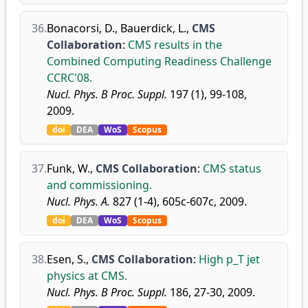
36.
Bonacorsi, D.
,
Bauerdick, L.
,
CMS
Collaboration
:
CMS results in the
Combined Computing Readiness Challenge
CCRC'08.
Nucl. Phys. B Proc. Suppl.
197 (1), 99-108,
2009.
doi
DEA
WoS
Scopus
37.
Funk, W.
,
CMS Collaboration
:
CMS status
and commissioning.
Nucl. Phys. A.
827 (1-4), 605c-607c, 2009.
doi
DEA
WoS
Scopus
38.
Esen, S.
,
CMS Collaboration
:
High p_T jet
physics at CMS.
Nucl. Phys. B Proc. Suppl.
186, 27-30, 2009.