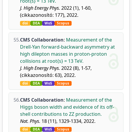
root{s} = 13 TeV.
J. High Energy Phys.
2022 (1), 1-60,
(cikkazonosító: 177), 2022.
doi
DEA
WoS
Scopus
55.
CMS Collaboration
:
Measurement of the
Drell-Yan forward-backward asymmetry at
high dilepton masses in proton-proton
collisions at root{s} = 13 TeV.
J. High Energy Phys.
2022 (8), 1-57,
(cikkazonosító: 63), 2022.
doi
DEA
WoS
Scopus
56.
CMS Collaboration
:
Measurement of the
Higgs boson width and evidence of its off-
shell contributions to ZZ production.
Nat. Phys.
18 (11), 1329-1334, 2022.
doi
DEA
WoS
Scopus