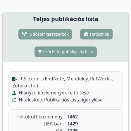
Teljes publikációs lista
Tudóstér társszerzők
statisztika
szűrhető publikációs lista
RIS export (EndNote, Mendeley, RefWorks,
Zotero stb.)
Hiányzó közlemények feltöltése
Hitelesített Publikációs Lista igénylése
Feltöltött közlemény:
1462
DEA-ban:
1429
OA:
1205