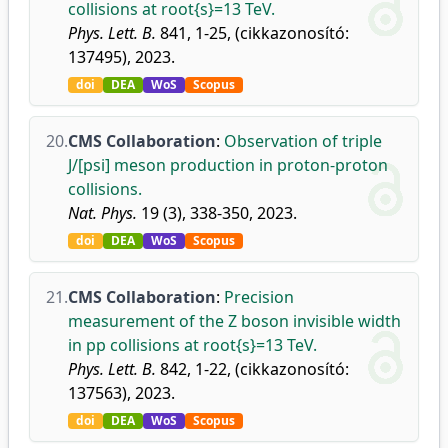
collisions at root{s}=13 TeV.
Phys. Lett. B.
841, 1-25, (cikkazonosító:
137495), 2023.
doi
DEA
WoS
Scopus
20.
CMS Collaboration
:
Observation of triple
J/[psi] meson production in proton-proton
collisions.
Nat. Phys.
19 (3), 338-350, 2023.
doi
DEA
WoS
Scopus
21.
CMS Collaboration
:
Precision
measurement of the Z boson invisible width
in pp collisions at root{s}=13 TeV.
Phys. Lett. B.
842, 1-22, (cikkazonosító:
137563), 2023.
doi
DEA
WoS
Scopus