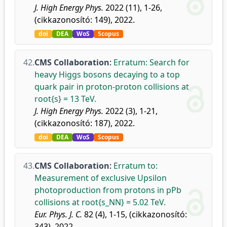
J. High Energy Phys.
2022 (11), 1-26,
(cikkazonosító: 149), 2022.
doi
DEA
WoS
Scopus
42.
CMS Collaboration
:
Erratum: Search for
heavy Higgs bosons decaying to a top
quark pair in proton-proton collisions at
root{s} = 13 TeV.
J. High Energy Phys.
2022 (3), 1-21,
(cikkazonosító: 187), 2022.
doi
DEA
WoS
Scopus
43.
CMS Collaboration
:
Erratum to:
Measurement of exclusive Upsilon
photoproduction from protons in pPb
collisions at root{s_NN} = 5.02 TeV.
Eur. Phys. J. C.
82 (4), 1-15, (cikkazonosító:
343), 2022.