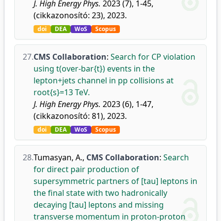
J. High Energy Phys.
2023 (7), 1-45,
(cikkazonosító: 23), 2023.
doi
DEA
WoS
Scopus
27.
CMS Collaboration
:
Search for CP violation
using t(over-bar{t}) events in the
lepton+jets channel in pp collisions at
root{s}=13 TeV.
J. High Energy Phys.
2023 (6), 1-47,
(cikkazonosító: 81), 2023.
doi
DEA
WoS
Scopus
28.
Tumasyan, A.
,
CMS Collaboration
:
Search
for direct pair production of
supersymmetric partners of [tau] leptons in
the final state with two hadronically
decaying [tau] leptons and missing
transverse momentum in proton-proton