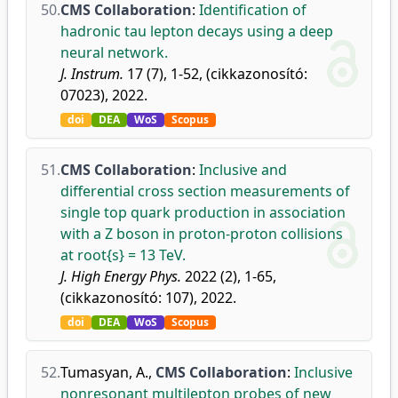
50.
CMS Collaboration
:
Identification of
hadronic tau lepton decays using a deep
neural network.
J. Instrum.
17 (7), 1-52, (cikkazonosító:
07023), 2022.
doi
DEA
WoS
Scopus
51.
CMS Collaboration
:
Inclusive and
differential cross section measurements of
single top quark production in association
with a Z boson in proton-proton collisions
at root{s} = 13 TeV.
J. High Energy Phys.
2022 (2), 1-65,
(cikkazonosító: 107), 2022.
doi
DEA
WoS
Scopus
52.
Tumasyan, A.
,
CMS Collaboration
:
Inclusive
nonresonant multilepton probes of new