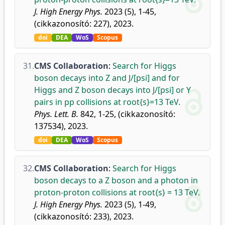
J. High Energy Phys.
2023 (5), 1-45,
(cikkazonosító: 227), 2023.
doi
DEA
WoS
Scopus
31.
CMS Collaboration
:
Search for Higgs
boson decays into Z and J/[psi] and for
Higgs and Z boson decays into J/[psi] or Y
pairs in pp collisions at root{s}=13 TeV.
Phys. Lett. B.
842, 1-25, (cikkazonosító:
137534), 2023.
doi
DEA
WoS
Scopus
32.
CMS Collaboration
:
Search for Higgs
boson decays to a Z boson and a photon in
proton-proton collisions at root{s} = 13 TeV.
J. High Energy Phys.
2023 (5), 1-49,
(cikkazonosító: 233), 2023.