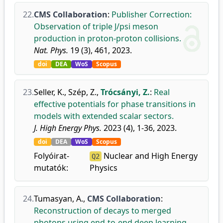
22.
CMS Collaboration
:
Publisher Correction:
Observation of triple J/psi meson
production in proton-proton collisions.
Nat. Phys.
19 (3), 461, 2023.
doi
DEA
WoS
Scopus
23.
Seller, K.
,
Szép, Z.
,
Trócsányi, Z.
:
Real
effective potentials for phase transitions in
models with extended scalar sectors.
J. High Energy Phys.
2023 (4), 1-36, 2023.
doi
DEA
WoS
Scopus
Folyóirat-
Nuclear and High Energy
Q2
mutatók:
Physics
24.
Tumasyan, A.
,
CMS Collaboration
:
Reconstruction of decays to merged
photons using end-to-end deep learning