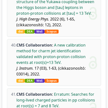
structure of the Yukawa coupling between
the Higgs boson and [tau] leptons in
proton-proton collisions at [tau] = 13 TeV.
J. High Energy Phys.
2022 (6), 1-65,
(cikkazonosító: 12), 2022.
doi
DEA
WoS
Scopus
40.
CMS Collaboration
:
A new calibration
method for charm jet identification
validated with proton-proton collision
events at root{s}=13 TeV.
J. Instrum.
17 (03), 1-63, (cikkazonosító:
03014), 2022.
doi
DEA
WoS
Scopus
41.
CMS Collaboration
:
Erratum: Searches for
long-lived charged particles in pp collisions
at root{s} = 7 and 8 TeV.