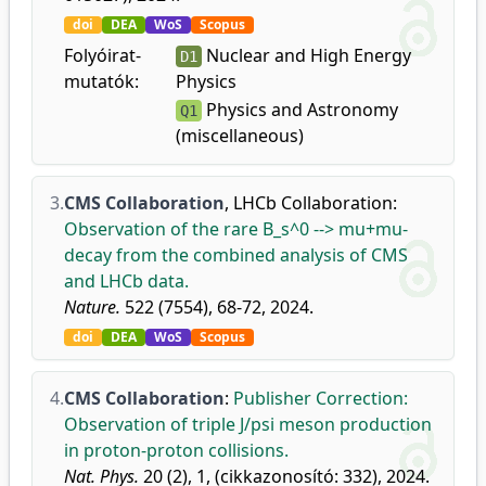
doi
DEA
WoS
Scopus
Folyóirat-
Nuclear and High Energy
D1
mutatók:
Physics
Physics and Astronomy
Q1
(miscellaneous)
3.
CMS Collaboration
,
LHCb Collaboration
:
Observation of the rare B_s^0 --> mu+mu-
decay from the combined analysis of CMS
and LHCb data.
Nature.
522 (7554), 68-72, 2024.
doi
DEA
WoS
Scopus
4.
CMS Collaboration
:
Publisher Correction:
Observation of triple J/psi meson production
in proton-proton collisions.
Nat. Phys.
20 (2), 1, (cikkazonosító: 332), 2024.