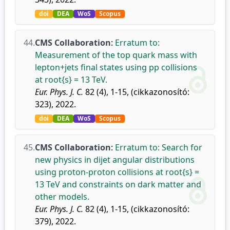
doi
DEA
WoS
Scopus
44.
CMS Collaboration
:
Erratum to:
Measurement of the top quark mass with
lepton+jets final states using pp collisions
at root{s} = 13 TeV.
Eur. Phys. J. C.
82 (4), 1-15, (cikkazonosító:
323), 2022.
doi
DEA
WoS
Scopus
45.
CMS Collaboration
:
Erratum to: Search for
new physics in dijet angular distributions
using proton-proton collisions at root{s} =
13 TeV and constraints on dark matter and
other models.
Eur. Phys. J. C.
82 (4), 1-15, (cikkazonosító:
379), 2022.