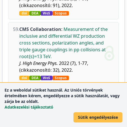
(cikkazonosító: 91), 2022.
doi
DEA
WoS
Scopus
59.
CMS Collaboration
:
Measurement of the
inclusive and differential WZ production
cross sections, polarization angles, and
triple gauge couplings in pp collisions at
root{s}=13 TeV.
J. High Energy Phys.
2022 (7), 1-77,
(cikkazonosító: 32), 2022.
doi
DEA
WoS
Scopus
Ez a weboldal sütiket használ. Az Uniós törvények
60.
CMS Collaboration
:
Measurement of the
értelmében kérem, engedélyezze a sütik használatát, vagy
inclusive t(t)over-bar production cross
zárja be az oldalt.
Adatkezelési tájékoztató
section in proton-proton collisions at root
s=5.02 TeV.
Sütik engedélyezése
J. High Energy Phys.
2022 (4), 1-38,