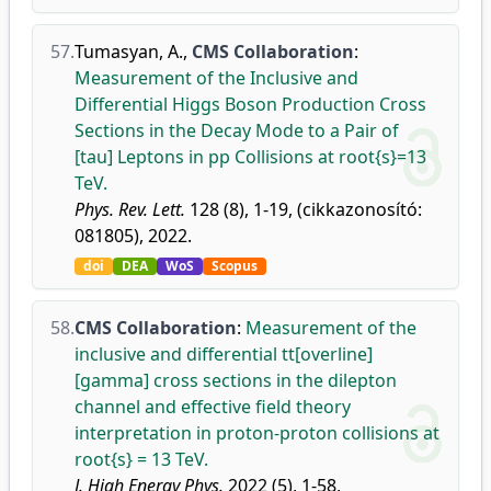
57.
Tumasyan, A.
,
CMS Collaboration
:
Measurement of the Inclusive and
Differential Higgs Boson Production Cross
Sections in the Decay Mode to a Pair of
[tau] Leptons in pp Collisions at root{s}=13
TeV.
Phys. Rev. Lett.
128 (8), 1-19, (cikkazonosító:
081805), 2022.
doi
DEA
WoS
Scopus
58.
CMS Collaboration
:
Measurement of the
inclusive and differential tt[overline]
[gamma] cross sections in the dilepton
channel and effective field theory
interpretation in proton-proton collisions at
root{s} = 13 TeV.
J. High Energy Phys.
2022 (5), 1-58,