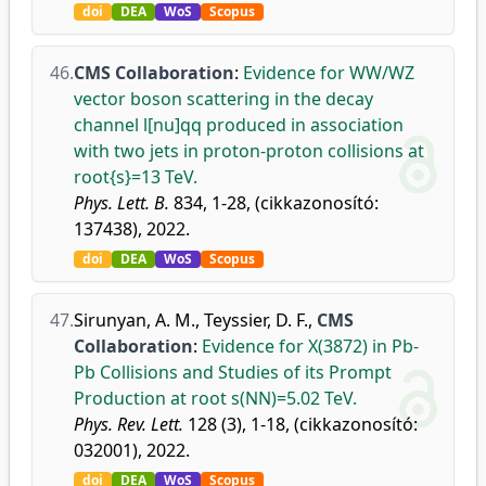
doi
DEA
WoS
Scopus
46.
CMS Collaboration
:
Evidence for WW/WZ
vector boson scattering in the decay
channel l[nu]qq produced in association
with two jets in proton-proton collisions at
root{s}=13 TeV.
Phys. Lett. B.
834, 1-28, (cikkazonosító:
137438), 2022.
doi
DEA
WoS
Scopus
47.
Sirunyan, A. M.
,
Teyssier, D. F.
,
CMS
Collaboration
:
Evidence for X(3872) in Pb-
Pb Collisions and Studies of its Prompt
Production at root s(NN)=5.02 TeV.
Phys. Rev. Lett.
128 (3), 1-18, (cikkazonosító:
032001), 2022.
doi
DEA
WoS
Scopus