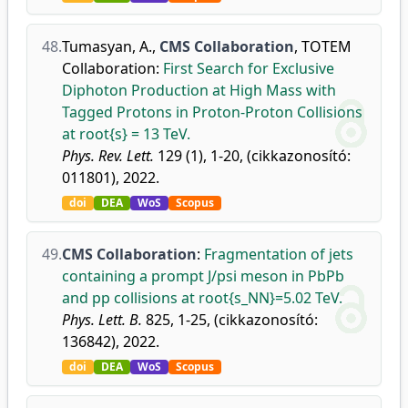
48.
Tumasyan, A.
,
CMS Collaboration
,
TOTEM
Collaboration
:
First Search for Exclusive
Diphoton Production at High Mass with
Tagged Protons in Proton-Proton Collisions
at root{s} = 13 TeV.
Phys. Rev. Lett.
129 (1), 1-20, (cikkazonosító:
011801), 2022.
doi
DEA
WoS
Scopus
49.
CMS Collaboration
:
Fragmentation of jets
containing a prompt J/psi meson in PbPb
and pp collisions at root{s_NN}=5.02 TeV.
Phys. Lett. B.
825, 1-25, (cikkazonosító:
136842), 2022.
doi
DEA
WoS
Scopus