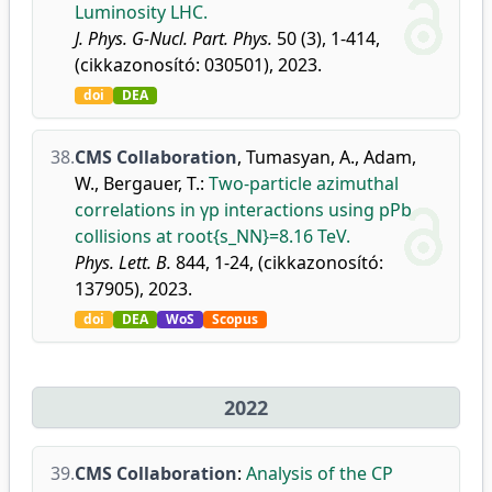
Luminosity LHC.
J. Phys. G-Nucl. Part. Phys.
50 (3), 1-414,
(cikkazonosító: 030501), 2023.
doi
DEA
38.
CMS Collaboration
,
Tumasyan, A.
,
Adam,
W.
,
Bergauer, T.
:
Two-particle azimuthal
correlations in γp interactions using pPb
collisions at root{s_NN}=8.16 TeV.
Phys. Lett. B.
844, 1-24, (cikkazonosító:
137905), 2023.
doi
DEA
WoS
Scopus
2022
39.
CMS Collaboration
:
Analysis of the CP