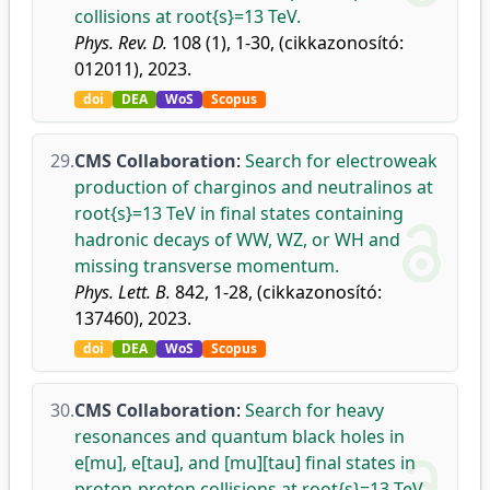
collisions at root{s}=13 TeV.
Phys. Rev. D.
108 (1), 1-30, (cikkazonosító:
012011), 2023.
doi
DEA
WoS
Scopus
29.
CMS Collaboration
:
Search for electroweak
production of charginos and neutralinos at
root{s}=13 TeV in final states containing
hadronic decays of WW, WZ, or WH and
missing transverse momentum.
Phys. Lett. B.
842, 1-28, (cikkazonosító:
137460), 2023.
doi
DEA
WoS
Scopus
30.
CMS Collaboration
:
Search for heavy
resonances and quantum black holes in
e[mu], e[tau], and [mu][tau] final states in
proton-proton collisions at root{s}=13 TeV.