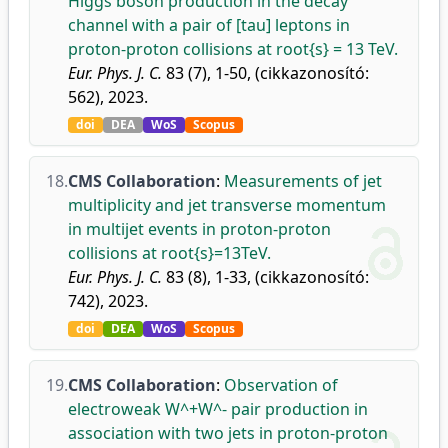
Higgs boson production in the decay
channel with a pair of [tau] leptons in
proton-proton collisions at root{s} = 13 TeV.
Eur. Phys. J. C.
83 (7), 1-50, (cikkazonosító:
562), 2023.
doi
DEA
WoS
Scopus
18.
CMS Collaboration
:
Measurements of jet
multiplicity and jet transverse momentum
in multijet events in proton-proton
collisions at root{s}=13TeV.
Eur. Phys. J. C.
83 (8), 1-33, (cikkazonosító:
742), 2023.
doi
DEA
WoS
Scopus
19.
CMS Collaboration
:
Observation of
electroweak W^+W^- pair production in
association with two jets in proton-proton