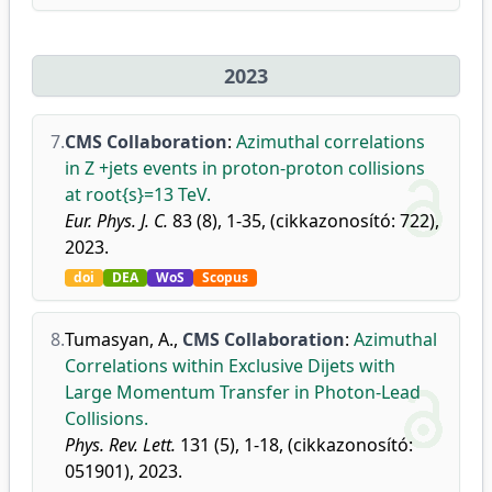
2023
7.
CMS Collaboration
:
Azimuthal correlations
in Z +jets events in proton-proton collisions
at root{s}=13 TeV.
Eur. Phys. J. C.
83 (8), 1-35, (cikkazonosító: 722),
2023.
doi
DEA
WoS
Scopus
8.
Tumasyan, A.
,
CMS Collaboration
:
Azimuthal
Correlations within Exclusive Dijets with
Large Momentum Transfer in Photon-Lead
Collisions.
Phys. Rev. Lett.
131 (5), 1-18, (cikkazonosító:
051901), 2023.