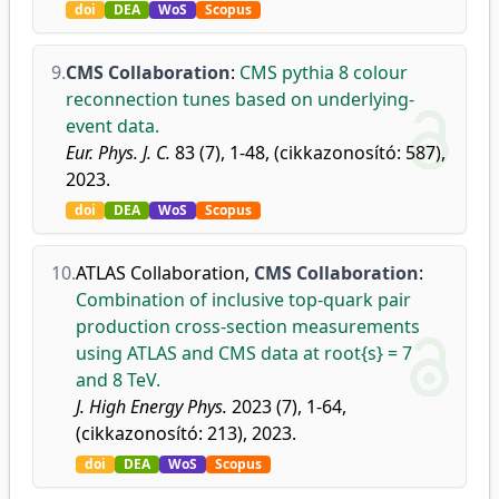
doi
DEA
WoS
Scopus
9.
CMS Collaboration
:
CMS pythia 8 colour
reconnection tunes based on underlying-
event data.
Eur. Phys. J. C.
83 (7), 1-48, (cikkazonosító: 587),
2023.
doi
DEA
WoS
Scopus
10.
ATLAS Collaboration
,
CMS Collaboration
:
Combination of inclusive top-quark pair
production cross-section measurements
using ATLAS and CMS data at root{s} = 7
and 8 TeV.
J. High Energy Phys.
2023 (7), 1-64,
(cikkazonosító: 213), 2023.
doi
DEA
WoS
Scopus