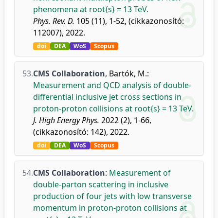
phenomena at root{s} = 13 TeV.
Phys. Rev. D.
105 (11), 1-52, (cikkazonosító:
112007), 2022.
doi
DEA
WoS
Scopus
53.
CMS Collaboration
,
Bartók, M.
:
Measurement and QCD analysis of double-
differential inclusive jet cross sections in
proton-proton collisions at root{s} = 13 TeV.
J. High Energy Phys.
2022 (2), 1-66,
(cikkazonosító: 142), 2022.
doi
DEA
WoS
Scopus
54.
CMS Collaboration
:
Measurement of
double-parton scattering in inclusive
production of four jets with low transverse
momentum in proton-proton collisions at