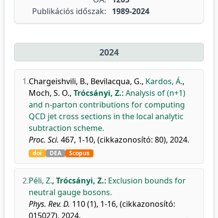
Publikációs időszak:
1989-2024
2024
1.
Chargeishvili, B.
,
Bevilacqua, G.
,
Kardos, Á.
,
Moch, S. O.
,
Trócsányi, Z.
:
Analysis of (n+1)
and n-parton contributions for computing
QCD jet cross sections in the local analytic
subtraction scheme.
Proc. Sci.
467, 1-10, (cikkazonosító: 80), 2024.
doi
DEA
Scopus
2.
Péli, Z.
,
Trócsányi, Z.
:
Exclusion bounds for
neutral gauge bosons.
Phys. Rev. D.
110 (1), 1-16, (cikkazonosító:
015027), 2024.