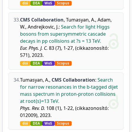
doi
DEA
WoS
Scopus
33.
CMS Collaboration
,
Tumasyan, A.
,
Adam,
W.
,
Andrejkovic, J.
:
Search for light Higgs
bosons from supersymmetric cascade
decays in pp collisions at ?s = 13 TeV.
Eur. Phys. J. C.
83 (7), 1-27, (cikkazonosító:
571), 2023.
doi
DEA
WoS
Scopus
34.
Tumasyan, A.
,
CMS Collaboration
:
Search
for narrow resonances in the b-tagged dijet
mass spectrum in proton-proton collisions
at root{s}=13 TeV.
Phys. Rev. D.
108 (1), 1-22, (cikkazonosító:
012009), 2023.
doi
DEA
WoS
Scopus