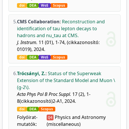
doi
DEA
WoS
Scopus
5.
CMS Collaboration
:
Reconstruction and
identification of tau lepton decays to
hadrons and nu_tau at CMS.
J. Instrum.
11 (01), 1-74, (cikkazonosító:
01019), 2024.
doi
DEA
WoS
Scopus
6.
Trócsányi, Z.
:
Status of the Superweak
Extension of the Standard Model and Muon \
(g-2\).
Acta Phys Pol B Proc Suppl.
17 (2), 1-
8(cikkazonosító)2-A1, 2024.
doi
DEA
Scopus
Folyóirat-
Physics and Astronomy
Q4
mutatók:
(miscellaneous)