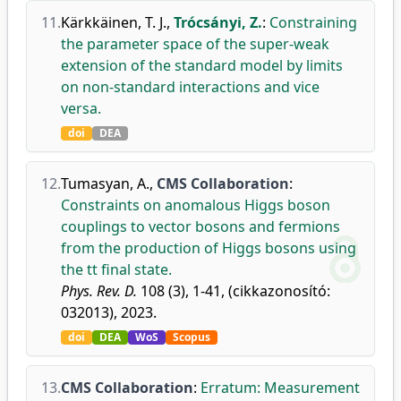
11.
Kärkkäinen, T. J.
,
Trócsányi, Z.
:
Constraining
the parameter space of the super-weak
extension of the standard model by limits
on non-standard interactions and vice
versa.
doi
DEA
12.
Tumasyan, A.
,
CMS Collaboration
:
Constraints on anomalous Higgs boson
couplings to vector bosons and fermions
from the production of Higgs bosons using
the tt final state.
Phys. Rev. D.
108 (3), 1-41, (cikkazonosító:
032013), 2023.
doi
DEA
WoS
Scopus
13.
CMS Collaboration
:
Erratum: Measurement