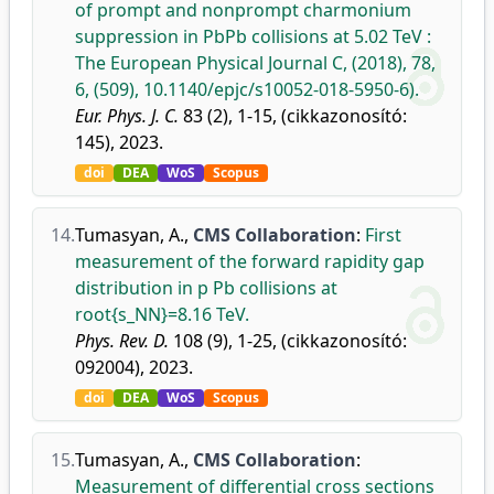
of prompt and nonprompt charmonium
suppression in PbPb collisions at 5.02 TeV :
The European Physical Journal C, (2018), 78,
6, (509), 10.1140/epjc/s10052-018-5950-6).
Eur. Phys. J. C.
83 (2), 1-15, (cikkazonosító:
145), 2023.
doi
DEA
WoS
Scopus
14.
Tumasyan, A.
,
CMS Collaboration
:
First
measurement of the forward rapidity gap
distribution in p Pb collisions at
root{s_NN}=8.16 TeV.
Phys. Rev. D.
108 (9), 1-25, (cikkazonosító:
092004), 2023.
doi
DEA
WoS
Scopus
15.
Tumasyan, A.
,
CMS Collaboration
:
Measurement of differential cross sections