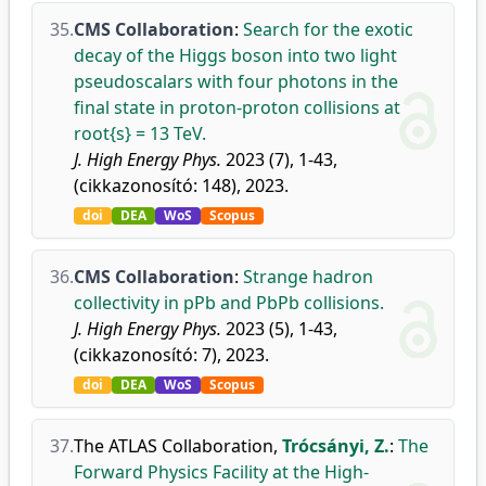
35.
CMS Collaboration
:
Search for the exotic
decay of the Higgs boson into two light
pseudoscalars with four photons in the
final state in proton-proton collisions at
root{s} = 13 TeV.
J. High Energy Phys.
2023 (7), 1-43,
(cikkazonosító: 148), 2023.
doi
DEA
WoS
Scopus
36.
CMS Collaboration
:
Strange hadron
collectivity in pPb and PbPb collisions.
J. High Energy Phys.
2023 (5), 1-43,
(cikkazonosító: 7), 2023.
doi
DEA
WoS
Scopus
37.
The ATLAS Collaboration
,
Trócsányi, Z.
:
The
Forward Physics Facility at the High-