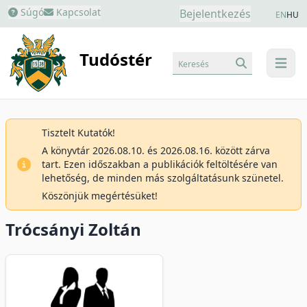
Súgó
Kapcsolat
Bejelentkezés
EN
HU
Tudóstér
Keresés
menu
Tisztelt Kutatók!
A könyvtár 2026.08.10. és 2026.08.16. között zárva
tart. Ezen időszakban a publikációk feltöltésére van
lehetőség, de minden más szolgáltatásunk szünetel.
Köszönjük megértésüket!
Trócsányi Zoltán