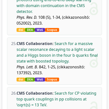
with domain continuation in the CMS
detector.
Phys. Rev. D.
108 (5), 1-34, (cikkazonosító:
052002), 2023.
doi
DEA
WoS
Scopus
25.
CMS Collaboration
:
Search for a massive
scalar resonance decaying to a light scalar
and a Higgs boson in the four b quarks final
state with boosted topology.
Phys. Lett. B.
842, 1-25, (cikkazonosító:
137392), 2023.
doi
DEA
WoS
Scopus
26.
CMS Collaboration
:
Search for CP violating
top quark couplings in pp collisions at
\sqrt{s} = 13 TeV.