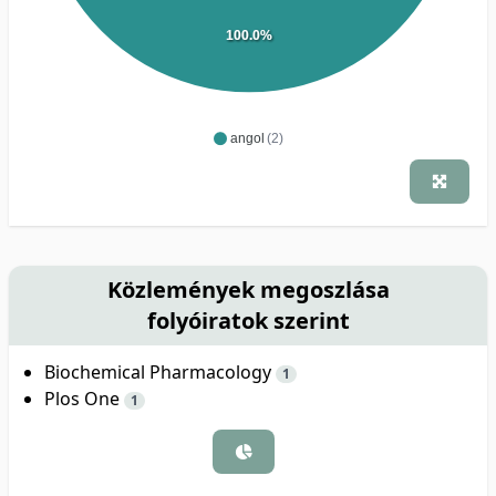
100.0%
angol
(2)
Közlemények megoszlása
folyóiratok szerint
Biochemical Pharmacology
1
Plos One
1