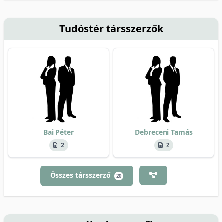
Tudóstér társszerzők
Bai Péter
Debreceni Tamás
2
2
Összes társszerző
20