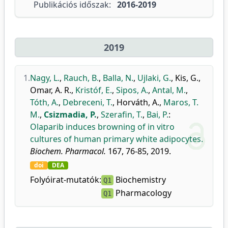
Publikációs időszak:
2016-2019
2019
1.
Nagy, L.
,
Rauch, B.
,
Balla, N.
,
Ujlaki, G.
,
Kis, G.
,
Omar, A. R.
,
Kristóf, E.
,
Sipos, A.
,
Antal, M.
,
Tóth, A.
,
Debreceni, T.
,
Horváth, A.
,
Maros, T.
M.
,
Csizmadia, P.
,
Szerafin, T.
,
Bai, P.
:
Olaparib induces browning of in vitro
cultures of human primary white adipocytes.
Biochem. Pharmacol.
167, 76-85, 2019.
doi
DEA
Folyóirat-mutatók:
Biochemistry
Q1
Pharmacology
Q1