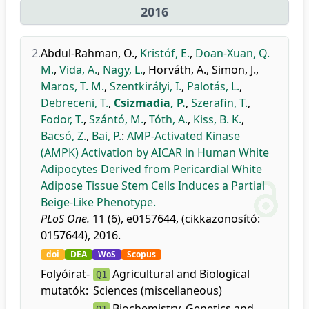
2016
2.
Abdul-Rahman, O.
,
Kristóf, E.
,
Doan-Xuan, Q.
M.
,
Vida, A.
,
Nagy, L.
,
Horváth, A.
,
Simon, J.
,
Maros, T. M.
,
Szentkirályi, I.
,
Palotás, L.
,
Debreceni, T.
,
Csizmadia, P.
,
Szerafin, T.
,
Fodor, T.
,
Szántó, M.
,
Tóth, A.
,
Kiss, B. K.
,
Bacsó, Z.
,
Bai, P.
:
AMP-Activated Kinase
(AMPK) Activation by AICAR in Human White
Adipocytes Derived from Pericardial White
Adipose Tissue Stem Cells Induces a Partial
Beige-Like Phenotype.
PLoS One.
11 (6), e0157644, (cikkazonosító:
0157644), 2016.
doi
DEA
WoS
Scopus
Folyóirat-
Agricultural and Biological
Q1
mutatók:
Sciences (miscellaneous)
Biochemistry, Genetics and