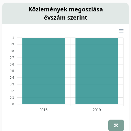
Közlemények megoszlása
évszám szerint
1
0.9
0.8
0.7
0.6
0.5
0.4
0.3
0.2
0.1
0
2016
2019