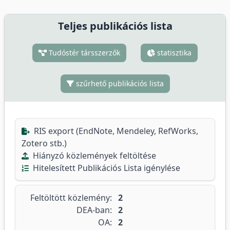
Teljes publikációs lista
Tudóstér társszerzők
statisztika
szűrhető publikációs lista
RIS export (EndNote, Mendeley, RefWorks,
Zotero stb.)
Hiányzó közlemények feltöltése
Hitelesített Publikációs Lista igénylése
Feltöltött közlemény:
2
DEA-ban:
2
OA:
2