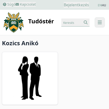
Súgó
Kapcsolat
Bejelentkezés
EN
HU
Tudóstér
Keresés
menu
Kozics Anikó