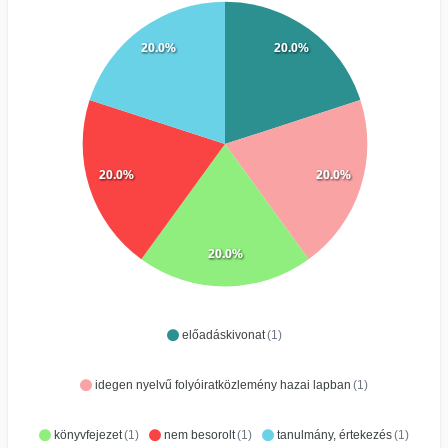
20.0%
20.0%
20.0%
20.0%
20.0%
előadáskivonat
(1)
idegen nyelvű folyóiratközlemény hazai lapban
(1)
könyvfejezet
(1)
nem besorolt
(1)
tanulmány, értekezés
(1)