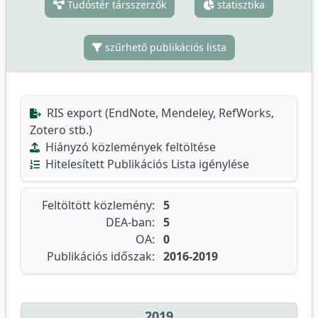
Tudóstér társszerzők
statisztika
szűrhető publikációs lista
RIS export (EndNote, Mendeley, RefWorks,
Zotero stb.)
Hiányzó közlemények feltöltése
Hitelesített Publikációs Lista igénylése
Feltöltött közlemény:
5
DEA-ban:
5
OA:
0
Publikációs időszak:
2016-2019
2019