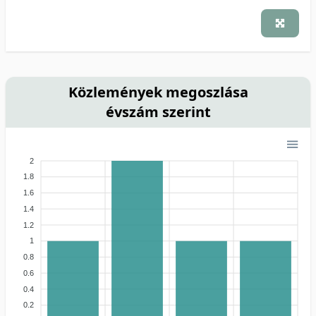
Közlemények megoszlása
évszám szerint
2
1.8
1.6
1.4
1.2
1
0.8
0.6
0.4
0.2