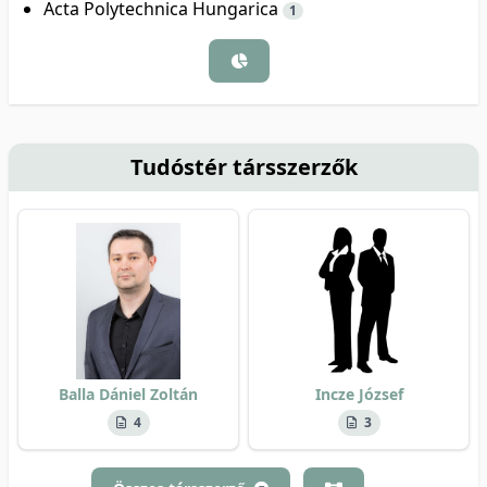
Acta Polytechnica Hungarica
1
Tudóstér társszerzők
Balla Dániel Zoltán
Incze József
4
3