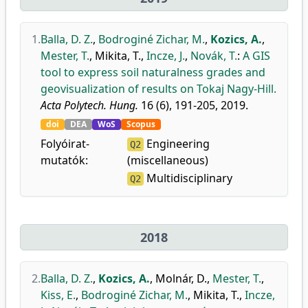
1.
Balla, D. Z.
,
Bodroginé Zichar, M.
,
Kozics, A.
,
Mester, T.
,
Mikita, T.
,
Incze, J.
,
Novák, T.
:
A GIS
tool to express soil naturalness grades and
geovisualization of results on Tokaj Nagy-Hill.
Acta Polytech. Hung.
16 (6), 191-205, 2019.
doi
DEA
WoS
Scopus
Folyóirat-
Engineering
Q2
mutatók:
(miscellaneous)
Multidisciplinary
Q2
2018
2.
Balla, D. Z.
,
Kozics, A.
,
Molnár, D.
,
Mester, T.
,
Kiss, E.
,
Bodroginé Zichar, M.
,
Mikita, T.
,
Incze,