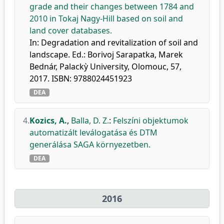
grade and their changes between 1784 and
2010 in Tokaj Nagy-Hill based on soil and
land cover databases.
In: Degradation and revitalization of soil and
landscape. Ed.: Borivoj Sarapatka, Marek
Bednár, Palackỳ University, Olomouc, 57,
2017. ISBN: 9788024451923
DEA
4.
Kozics, A.
,
Balla, D. Z.
:
Felszíni objektumok
automatizált leválogatása és DTM
generálása SAGA környezetben.
DEA
2016