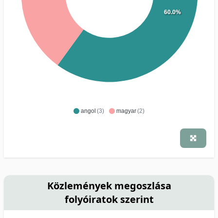
60.0%
angol
(3)
magyar
(2)
Közlemények megoszlása
folyóiratok szerint