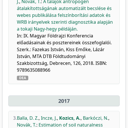
J.
,
Novák, T.
:
A talajok antropogén
átalakítottságának automatizált becslése és
webes publikálása felszínborítási adatok és
WRB irányelvek szerinti diagnosztika alapján
a tokaji Nagy-hegy példáján.
In: IX. Magyar Földrajzi Konferencia
előadásainak és posztereinek összefoglalói.
Szerk.: Fazekas István, Kiss Emőke, Lázár
István, MTA DTB Földtudományi
Szakbizottság, Debrecen, 126, 2018. ISBN:
9789635088966
DEA
2017
3.
Balla, D. Z.
,
Incze, J.
,
Kozics, A.
,
Barkóczi, N.
,
Novák, T.
:
Estimation of soil naturalness