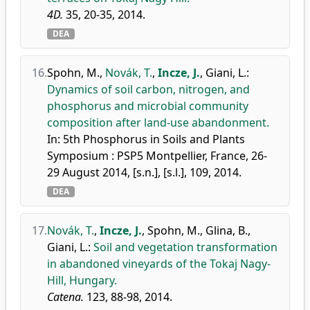
4D.
35, 20-35, 2014.
DEA
16.
Spohn, M.
,
Novák, T.
,
Incze, J.
,
Giani, L.
:
Dynamics of soil carbon, nitrogen, and
phosphorus and microbial community
composition after land-use abandonment.
In: 5th Phosphorus in Soils and Plants
Symposium : PSP5 Montpellier, France, 26-
29 August 2014, [s.n.], [s.l.], 109, 2014.
DEA
17.
Novák, T.
,
Incze, J.
,
Spohn, M.
,
Glina, B.
,
Giani, L.
:
Soil and vegetation transformation
in abandoned vineyards of the Tokaj Nagy-
Hill, Hungary.
Catena.
123, 88-98, 2014.