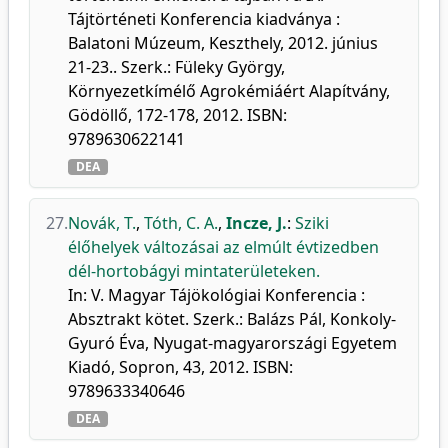
Tájtörténeti Konferencia kiadványa :
Balatoni Múzeum, Keszthely, 2012. június
21-23.. Szerk.: Füleky György,
Környezetkímélő Agrokémiáért Alapítvány,
Gödöllő, 172-178, 2012. ISBN:
9789630622141
DEA
27.
Novák, T.
,
Tóth, C. A.
,
Incze, J.
:
Sziki
élőhelyek változásai az elmúlt évtizedben
dél-hortobágyi mintaterületeken.
In: V. Magyar Tájökológiai Konferencia :
Absztrakt kötet. Szerk.: Balázs Pál, Konkoly-
Gyuró Éva, Nyugat-magyarországi Egyetem
Kiadó, Sopron, 43, 2012. ISBN:
9789633340646
DEA