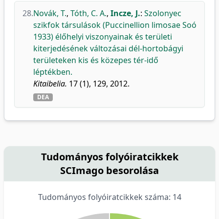
28.
Novák, T.
,
Tóth, C. A.
,
Incze, J.
:
Szolonyec
szikfok társulások (Puccinellion limosae Soó
1933) élőhelyi viszonyainak és területi
kiterjedésének változásai dél-hortobágyi
területeken kis és közepes tér-idő
léptékben.
Kitaibelia.
17 (1), 129, 2012.
DEA
Tudományos folyóiratcikkek
SCImago besorolása
Tudományos folyóiratcikkek száma: 14