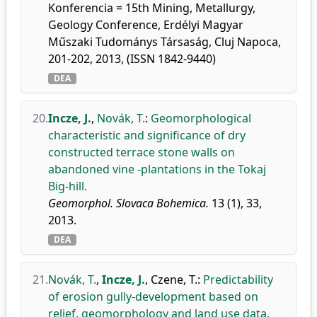
Konferencia = 15th Mining, Metallurgy,
Geology Conference, Erdélyi Magyar
Műszaki Tudománys Társaság, Cluj Napoca,
201-202, 2013, (ISSN 1842-9440)
DEA
20.
Incze, J.
,
Novák, T.
:
Geomorphological
characteristic and significance of dry
constructed terrace stone walls on
abandoned vine -plantations in the Tokaj
Big-hill.
Geomorphol. Slovaca Bohemica.
13 (1), 33,
2013.
DEA
21.
Novák, T.
,
Incze, J.
,
Czene, T.
:
Predictability
of erosion gully-development based on
relief, geomorphology and land use data.