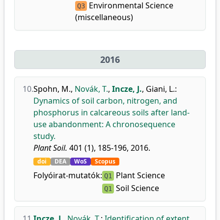
Environmental Science
Q3
(miscellaneous)
2016
10.
Spohn, M.
,
Novák, T.
,
Incze, J.
,
Giani, L.
:
Dynamics of soil carbon, nitrogen, and
phosphorus in calcareous soils after land-
use abandonment: A chronosequence
study.
Plant Soil.
401 (1), 185-196, 2016.
doi
DEA
WoS
Scopus
Folyóirat-mutatók:
Plant Science
Q1
Soil Science
Q1
11.
Incze, J.
,
Novák, T.
:
Identification of extent,