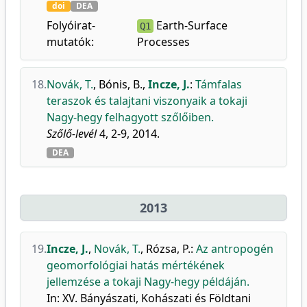
doi
DEA
Folyóirat-
Earth-Surface
Q1
mutatók:
Processes
18.
Novák, T.
,
Bónis, B.
,
Incze, J.
:
Támfalas
teraszok és talajtani viszonyaik a tokaji
Nagy-hegy felhagyott szőlőiben.
Szőlő-levél
4, 2-9, 2014.
DEA
2013
19.
Incze, J.
,
Novák, T.
,
Rózsa, P.
:
Az antropogén
geomorfológiai hatás mértékének
jellemzése a tokaji Nagy-hegy példáján.
In: XV. Bányászati, Kohászati és Földtani