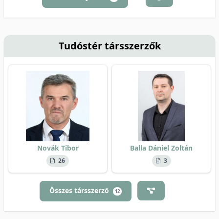
Tudóstér társszerzők
Novák Tibor
Balla Dániel Zoltán
26
3
Összes társszerző
12