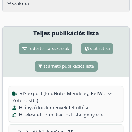
Szakma
Teljes publikációs lista
Tudóstér társszerzők
statisztika
szűrhető publikációs lista
RIS export (EndNote, Mendeley, RefWorks,
Zotero stb.)
Hiányzó közlemények feltöltése
Hitelesített Publikációs Lista igénylése
Feltöltött közlemény:
28