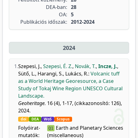
DEA-ban:
28
OA:
5
Publikációs időszak:
2012-2024
2024
1.
Szepesi, J.
,
Szepesi, É. Z.
,
Novák, T.
,
Incze, J.
,
Sütő, L.
,
Harangi, S.
,
Lukács, R.
:
Volcanic tuff
as a World Heritage Georesource, a Case
Study of Tokaj Wine Region UNESCO Cultural
Landscape.
Geoheritage.
16 (4), 1-17, (cikkazonosító: 126),
2024.
doi
DEA
WoS
Scopus
Folyóirat-
Earth and Planetary Sciences
Q1
mutatók:
(miscellaneous)