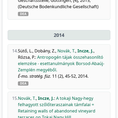
Geschäftsstelle, Göttingen, [4], 2015,
(Deutsche Bodenkundliche Gesellschaft)
DEA
2014
14.
Sütő, L.
,
Dobány, Z.
,
Novák, T.
,
Incze, J.
,
Rózsa, P.
:
Antropogén tájak összehasonlító
elemzése - esettanulmányok Borsod-Abaúj-
Zemplén megyéből.
É-mo. stratég. füz.
11 (2), 45-52, 2014.
DEA
15.
Novák, T.
,
Incze, J.
:
A tokaji Nagy-hegy
felhagyott szőlőteraszainak támfalai =
Retaining walls of abandoned vineyard
terraces on Tokaj Nagy Hill.