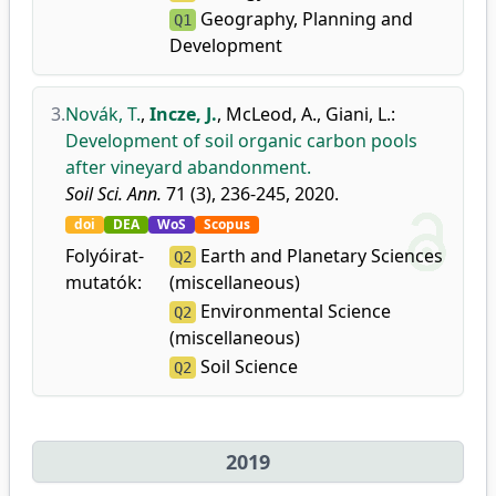
Geography, Planning and
Q1
Development
3.
Novák, T.
,
Incze, J.
,
McLeod, A.
,
Giani, L.
:
Development of soil organic carbon pools
after vineyard abandonment.
Soil Sci. Ann.
71 (3), 236-245, 2020.
doi
DEA
WoS
Scopus
Folyóirat-
Earth and Planetary Sciences
Q2
mutatók:
(miscellaneous)
Environmental Science
Q2
(miscellaneous)
Soil Science
Q2
2019