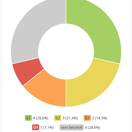
Q1
4 (28,6%)
Q2
3 (21,4%)
Q3
2 (14,3%)
Q4
1 (7,1%)
nem besorolt
4 (28,6%)