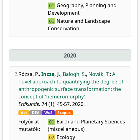
Geography, Planning and
Q1
Development
Nature and Landscape
Q1
Conservation
2020
2.
Rózsa, P.
,
Incze, J.
,
Balogh, S.
,
Novák, T.
:
A
novel approach to quantifying the degree of
anthropogenic surface transformation: the
concept of 'hemeromorphy'.
Erdkunde.
74 (1), 45-57, 2020.
doi
DEA
WoS
Scopus
Folyóirat-
Earth and Planetary Sciences
Q1
mutatók:
(miscellaneous)
Ecology
Q2