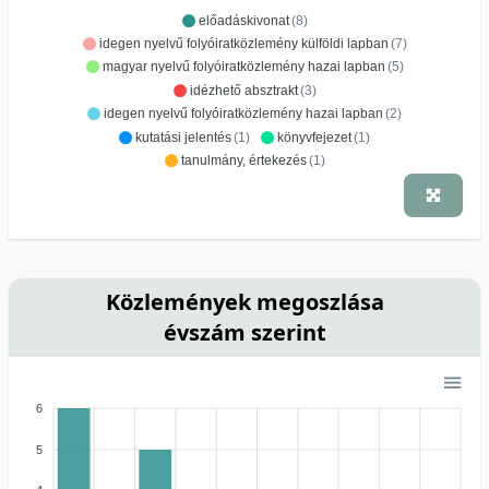
előadáskivonat
(8)
idegen nyelvű folyóiratközlemény külföldi lapban
(7)
magyar nyelvű folyóiratközlemény hazai lapban
(5)
idézhető absztrakt
(3)
idegen nyelvű folyóiratközlemény hazai lapban
(2)
kutatási jelentés
(1)
könyvfejezet
(1)
tanulmány, értekezés
(1)
Közlemények megoszlása
évszám szerint
6
5