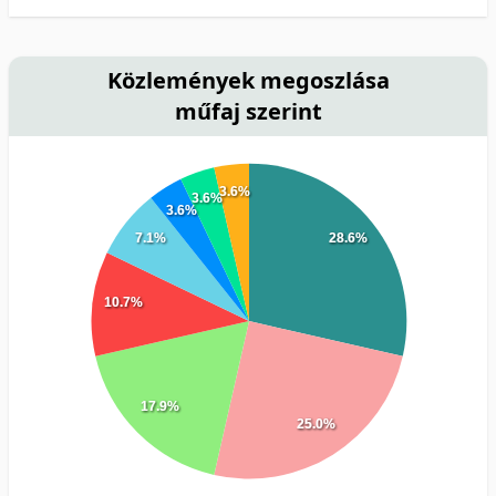
Közlemények megoszlása
műfaj szerint
3.6%
3.6%
3.6%
7.1%
28.6%
10.7%
17.9%
25.0%