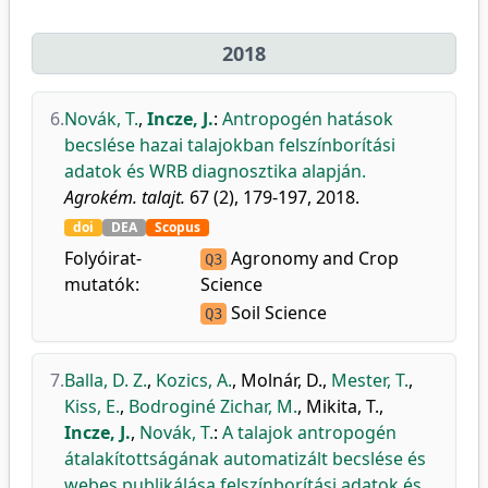
2018
6.
Novák, T.
,
Incze, J.
:
Antropogén hatások
becslése hazai talajokban felszínborítási
adatok és WRB diagnosztika alapján.
Agrokém. talajt.
67 (2), 179-197, 2018.
doi
DEA
Scopus
Folyóirat-
Agronomy and Crop
Q3
mutatók:
Science
Soil Science
Q3
7.
Balla, D. Z.
,
Kozics, A.
,
Molnár, D.
,
Mester, T.
,
Kiss, E.
,
Bodroginé Zichar, M.
,
Mikita, T.
,
Incze, J.
,
Novák, T.
:
A talajok antropogén
átalakítottságának automatizált becslése és
webes publikálása felszínborítási adatok és