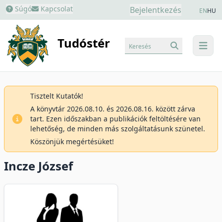
Súgó
Kapcsolat
Bejelentkezés
EN
HU
Tudóstér
Keresés
menu
Tisztelt Kutatók!
A könyvtár 2026.08.10. és 2026.08.16. között zárva
tart. Ezen időszakban a publikációk feltöltésére van
lehetőség, de minden más szolgáltatásunk szünetel.
Köszönjük megértésüket!
Incze József