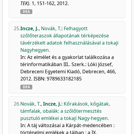
TEK).
1, 151-162, 2012.
DEA
25.
Incze, J.
,
Novák, T.
:
Felhagyott
szőlőteraszok állapotának térképezése
távérzékelt adatok felhasználásával a tokaji
Nagyhegyen.
In: Az elmélet és a gyakorlat találkozása a
térinformatikában III.. Szerk.: Lóki József,
Debreceni Egyetemi Kiadó, Debrecen, 466,
2012. ISBN: 9789633182185
DEA
26.
Novák, T.
,
Incze, J.
:
Kőrakások, kőgátak,
támfalak, obalák: a szőlőtermesztés
pusztuló emlékei a tokaji Nagy-hegyen.
In: A táj változásai a Kárpát-medencében :
történelmi emlékek a tájban : a IX.