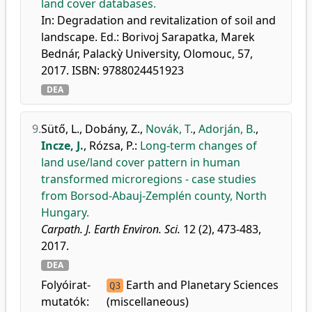
land cover databases.
In: Degradation and revitalization of soil and
landscape. Ed.: Borivoj Sarapatka, Marek
Bednár, Palackỳ University, Olomouc, 57,
2017. ISBN: 9788024451923
DEA
9.
Sütő, L.
,
Dobány, Z.
,
Novák, T.
,
Adorján, B.
,
Incze, J.
,
Rózsa, P.
:
Long-term changes of
land use/land cover pattern in human
transformed microregions - case studies
from Borsod-Abauj-Zemplén county, North
Hungary.
Carpath. J. Earth Environ. Sci.
12 (2), 473-483,
2017.
DEA
Folyóirat-
Earth and Planetary Sciences
Q3
mutatók:
(miscellaneous)