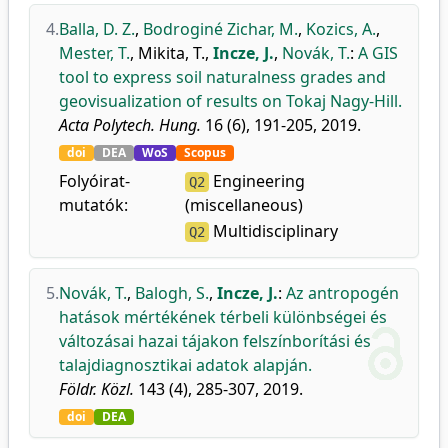
4.
Balla, D. Z.
,
Bodroginé Zichar, M.
,
Kozics, A.
,
Mester, T.
,
Mikita, T.
,
Incze, J.
,
Novák, T.
:
A GIS
tool to express soil naturalness grades and
geovisualization of results on Tokaj Nagy-Hill.
Acta Polytech. Hung.
16 (6), 191-205, 2019.
doi
DEA
WoS
Scopus
Folyóirat-
Engineering
Q2
mutatók:
(miscellaneous)
Multidisciplinary
Q2
5.
Novák, T.
,
Balogh, S.
,
Incze, J.
:
Az antropogén
hatások mértékének térbeli különbségei és
változásai hazai tájakon felszínborítási és
talajdiagnosztikai adatok alapján.
Földr. Közl.
143 (4), 285-307, 2019.
doi
DEA