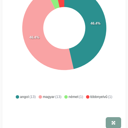
46.4%
46.4%
angol
(13)
magyar
(13)
német
(1)
többnyelvű
(1)