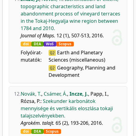
topographic characteristics and land
abandonment process of vineyard terraces
in the Tokaj-Hegyalja wine region between
1784 and 2010.
Journal of Maps.
12 (1), 507-513, 2016.
doi
DEA
WoS
Scopus
Folyóirat-
Earth and Planetary
Q2
mutatók:
Sciences (miscellaneous)
Geography, Planning and
Q2
Development
12.
Novák, T.
,
Csámer, Á.
,
Incze, J.
,
Papp, I.
,
Rózsa, P.
:
Szekunder karbonátok
mennyisége és vertikális eloszlása tokaji
talajszelvényekben.
Agrokém. talajt.
65 (2), 193-206, 2016.
doi
DEA
Scopus