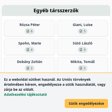
Egyéb társszerzők
Rózsa Péter
Giani, Luise
6
5
Spohn, Marie
Sütő László
4
3
Dobány Zoltán
Mikita, Tomáš
2
2
Ez a weboldal sütiket használ. Az Uniós törvények
Összes társszerző
15
értelmében kérem, engedélyezze a sütik használatát, vagy
zárja be az oldalt.
Adatkezelési tájékoztató
Sütik engedélyezése