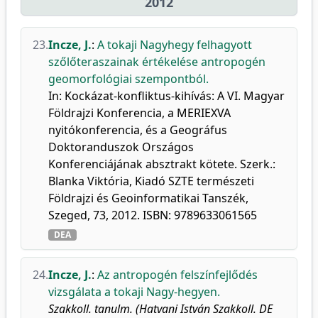
2012
23.
Incze, J.
:
A tokaji Nagyhegy felhagyott
szőlőteraszainak értékelése antropogén
geomorfológiai szempontból.
In: Kockázat-konfliktus-kihívás: A VI. Magyar
Földrajzi Konferencia, a MERIEXVA
nyitókonferencia, és a Geográfus
Doktoranduszok Országos
Konferenciájának absztrakt kötete. Szerk.:
Blanka Viktória, Kiadó SZTE természeti
Földrajzi és Geoinformatikai Tanszék,
Szeged, 73, 2012. ISBN: 9789633061565
DEA
24.
Incze, J.
:
Az antropogén felszínfejlődés
vizsgálata a tokaji Nagy-hegyen.
Szakkoll. tanulm. (Hatvani István Szakkoll. DE